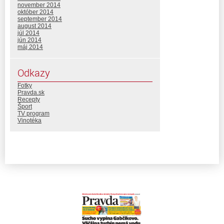
november 2014
október 2014
september 2014
august 2014
júl 2014
jún 2014
máj 2014
Odkazy
Fotky
Pravda.sk
Recepty
Šport
TV program
Vinotéka