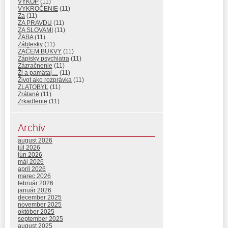
VÝKOP
(11)
VYKROČENIE
(11)
Za
(11)
ZA PRAVDU
(11)
ZA SLOVAMI
(11)
ŽABA
(11)
Záblesky
(11)
ZAČEM BUKVY
(11)
Zápisky psychiatra
(11)
Zázračnenie
(11)
Ži a pamätaj…
(11)
Život ako rozprávka
(11)
ZLATOBYĽ
(11)
Zrátané
(11)
Zrkadlenie
(11)
Archív
august 2026
júl 2026
jún 2026
máj 2026
apríl 2026
marec 2026
február 2026
január 2026
december 2025
november 2025
október 2025
september 2025
august 2025