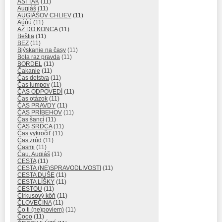
ASI TAK
(11)
Augiáš
(11)
AUGIÁŠOV CHLIEV
(11)
Aúúú
(11)
AŽ DO KONCA
(11)
Beštia
(11)
BEZ
(11)
Blýskanie na časy
(11)
Bola raz pravda
(11)
BORDEL
(11)
Čakanie
(11)
Čas detstva
(11)
Čas lumpov
(11)
ČAS ODPOVEDÍ
(11)
Čas otázok
(11)
ČAS PRAVDY
(11)
ČAS PRÍBEHOV
(11)
Čas šancí
(11)
ČAS SRDCA
(11)
Čas vykročiť
(11)
Čas zrúd
(11)
Časmi
(11)
Čau, Augiáš
(11)
CESTA
(11)
CESTA (NE)SPRAVODLIVOSTI
(11)
CESTA DUŠE
(11)
CESTA LÍŠKY
(11)
CESTOU
(11)
Cirkusový kôň
(11)
ČLOVEČINA
(11)
Čo ti (ne)poviem)
(11)
Čooo
(11)