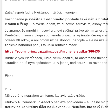
Zatiaľ aspoň ľudí v Piešťanoch žijúcich varujem.
Každopádne j
e zvláštna z odborného pohľadu taká náhla brutá
k tomu u ženy
– a svedčí o tom, že duševné zdravie tej osoby rozh
Je známe, že mnohí i masoví vrahovi začínali práve ubitím zvieraťa,
Predvčerom som v blogu spomenula prípad tej vyšinutej českej vrah
odsedí 30 rokov, a ani potom už na slobodu nepôjde – ale na uzavr
zapichla náhodnú pani, i tá ubila brutálne mačku
https://zoom.iprima.cz/zajimavosti/michelle-sudku-366430
Buďte v tých Piešťanoch, ľudia, veľmi opatrní, tá obstarožná fuchtľ
skutočne brutálnym spôsobom a v jednej sérii teraz – to rozhodne n
Elena
P. S.:
Nič dobrého neprajem ani tomu, kto zvieratá okráda.
Útulok v Ružomberku okradol o peniaze podvodom – a údajne šlo z 
tretiny na konkrétny účet na Slovensku. Netuším, kto taký ľud