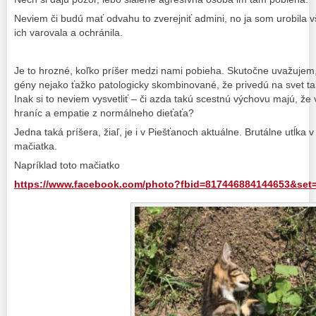
Neviem či budú mať odvahu to zverejniť admini, no ja som urobila
ich varovala a ochránila.
Je to hrozné, koľko príšer medzi nami pobieha. Skutočne uvažujem, 
gény nejako ťažko patologicky skombinované, že privedú na svet 
Inak si to neviem vysvetliť – či azda takú scestnú výchovu majú, ž
hraníc a empatie z normálneho dieťaťa?
Jedna taká príšera, žiaľ, je i v Piešťanoch aktuálne. Brutálne utĺk
mačiatka.
Napríklad toto mačiatko
https://www.facebook.com/photo?fbid=817446884144653&set