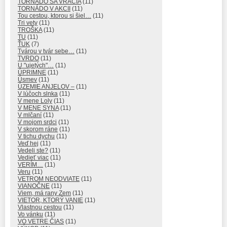
TORNÁDO SA VRACIA
(11)
TORNÁDO V AKCII
(11)
Tou cestou, ktorou si šiel…
(11)
Tri vety
(11)
TROŠKA
(11)
TU
(11)
ŤUK
(7)
Tvárou v tvár sebe…
(11)
TVRDO
(11)
U "ujetých"…
(11)
ÚPRIMNE
(11)
Úsmev
(11)
ÚZEMIE ANJELOV –
(11)
V lúčoch slnka
(11)
V mene Loly
(11)
V MENE SYNA
(11)
V mlčaní
(11)
V mojom srdci
(11)
V skorom ráne
(11)
V tichu dychu
(11)
Veď hej
(11)
Vedeli ste?
(11)
Vedieť viac
(11)
VERÍM…
(11)
Veru
(11)
VETROM NEODVIATE
(11)
VIANOČNE
(11)
Viem, má rany Zem
(11)
VIETOR, KTORÝ VANIE
(11)
Vlastnou cestou
(11)
Vo vánku
(11)
VO VETRE ČIAS
(11)