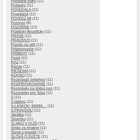
Poriadne ostro
(11)
Pošepky
(11)
POVEDALA
(11)
Povedané
(11)
POVEDZ MI
(11)
Pozooor
(8)
POZORNE
(12)
Prakticky filozoficky
(11)
PRÁSK
(11)
PRAVDIVO
(11)
Pravdu na stôl
(11)
Príbehovanie
(11)
PRÍBEHY
(11)
Pssst
(11)
RAZ
(11)
Rázne
(11)
RIEŠENIA
(11)
ROVNO
(11)
Rozprávač príbehov
(11)
ROZPRÁVKOVANIE
(11)
Rozprávky na dobrú noc
(11)
Rozprávky pre Teba
(11)
S
(11)
S láskou
(11)
S LÁSKOU, MAMA…
(11)
S PRAVDOU
(11)
Skrátka
(11)
Slniečko
(11)
SLNKO V DUŠI
(11)
Slnko za mrakmi
(11)
Slová o pravde
(11)
SLOVÁ O SVETE
(11)