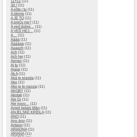
11×11
(11)
30.!
(11)
A ešte i tu
(11)
A ideme
(11)
A JE TO
(11)
A prečo nie?
(11)
A veď dobre…
(11)
A VEĎ HEJ…
(11)
A…
(11)
Aááá
(11)
Áááááá
(11)
Aaaach
(11)
Ach
(11)
Ach hej
(11)
Aerian
(11)
Aj tu
(11)
Ajajaj
(11)
Ak A
(11)
Aká je pravda
(11)
Ako
(11)
Ako je to naozaj
(11)
AKOBY
(11)
Akotak
(11)
Ale čo
(11)
Ale nooo…
(11)
Anjeli lietajú tíško
(11)
ANJELSKÉ KRÍDLA
(11)
ÁNO
(11)
Ano áno
(11)
Antaon
(11)
ARIADNA
(11)
ARIANA
(11)