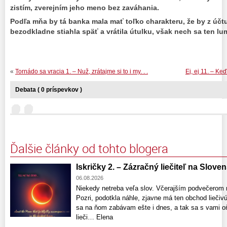
zistím, zverejním jeho meno bez zaváhania.
Podľa mňa by tá banka mala mať toľko charakteru, že by z účtu
bezodkladne stiahla späť a vrátila útulku, však nech sa ten lu
«
Tornádo sa vracia 1. – Nuž, zrátajme si to i my. . .
Ej, ej 11. – Keď
Debata ( 0 príspevkov )
Ďalšie články od tohto blogera
Iskričky 2. – Zázračný liečiteľ na Slove
06.08.2026
Niekedy netreba veľa slov. Včerajším podvečerom 
Pozri, podotkla náhle, zjavne má ten obchod liečivú 
sa na ňom zabávam ešte i dnes, a tak sa s vami o
lieči… Elena