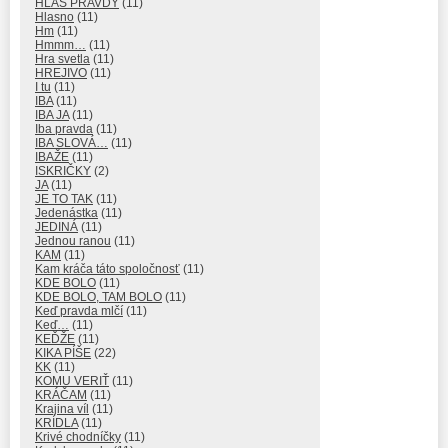
HLAS PRAVDY
(11)
Hlasno
(11)
Hm
(11)
Hmmm…
(11)
Hra svetla
(11)
HREJIVO
(11)
I tu
(11)
IBA
(11)
IBA JA
(11)
Iba pravda
(11)
IBA SLOVÁ…
(11)
IBAŽE
(11)
ISKRIČKY
(2)
JA
(11)
JE TO TAK
(11)
Jedenástka
(11)
JEDINÁ
(11)
Jednou ranou
(11)
KAM
(11)
Kam kráča táto spoločnosť
(11)
KDE BOLO
(11)
KDE BOLO, TAM BOLO
(11)
Keď pravda mlčí
(11)
Keď…
(11)
KEĎŽE
(11)
KIKA PÍŠE
(22)
KK
(11)
KOMU VERIŤ
(11)
KRÁČAM
(11)
Krajina víl
(11)
KRÍDLA
(11)
Krivé chodníčky
(11)