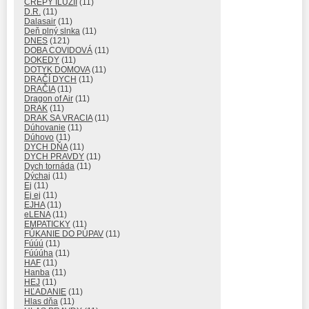
ČREPY ILÚZIÍ
(11)
D.R.
(11)
Dalasair
(11)
Deň plný slnka
(11)
DNES
(121)
DOBA COVIDOVÁ
(11)
DOKEDY
(11)
DOTYK DOMOVA
(11)
DRAČÍ DYCH
(11)
DRAČIA
(11)
Dragon of Air
(11)
DRAK
(11)
DRAK SA VRACIA
(11)
Dúhovanie
(11)
Dúhovo
(11)
DYCH DŇA
(11)
DYCH PRAVDY
(11)
Dych tornáda
(11)
Dýchaj
(11)
Ej
(11)
Ej ej
(11)
EJHA
(11)
eLENA
(11)
EMPATICKY
(11)
FÚKANIE DO PÚPAV
(11)
Fúúú
(11)
Fúúúha
(11)
HAF
(11)
Hanba
(11)
HEJ
(11)
HĽADANIE
(11)
Hlas dňa
(11)