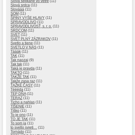
Slová šepkané vo vetre
(11)
Slová srdca
(11)
Slovááá
(11)
SOM
(11)
ŠPINY VYŠE HLAVY
(11)
SPRAVODLIVO
(11)
SPRAVODLIVOSŤ, s. r. o.
(11)
SRDCOM
(11)
SVET
(11)
SVET PLNÝ ZÁZRAKOV
(11)
Svetlo a tiene
(11)
SVETLO V NÁS
(11)
Tááák
(11)
TAK
(11)
Tak naozaj
(9)
Tak tak
(11)
Taká je pravda
(11)
TAKTO
(11)
TAKŽE TAK
(11)
Takže zasa raz
(11)
ŤAŽKÉ ČASY
(11)
Téééda
(11)
TEP DŇA
(11)
TERAZ
(11)
Ticho a nahlas
(11)
TÍŠENIE
(11)
Tíško
(11)
To je ono
(11)
TO JE TAK
(11)
To som ja
(11)
to svetlo svieti…
(11)
Tornádo
(11)