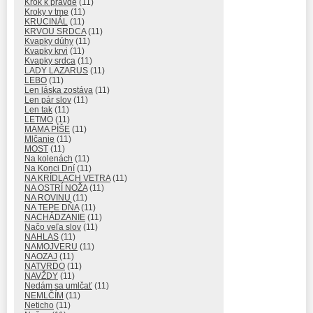
Krok k pravde
(11)
Kroky v tme
(11)
KRUCINÁL
(11)
KRVOU SRDCA
(11)
Kvapky dúhy
(11)
Kvapky krvi
(11)
Kvapky srdca
(11)
LADY LAZARUS
(11)
LEBO
(11)
Len láska zostáva
(11)
Len pár slov
(11)
Len tak
(11)
LETMO
(11)
MAMA PÍŠE
(11)
Mlčanie
(11)
MOST
(11)
Na kolenách
(11)
Na Konci Dní
(11)
NA KRÍDLACH VETRA
(11)
NA OSTRÍ NOŽA
(11)
NA ROVINU
(11)
NA TEPE DŇA
(11)
NACHÁDZANIE
(11)
Načo veľa slov
(11)
NAHLAS
(11)
NAMOJVERU
(11)
NAOZAJ
(11)
NATVRDO
(11)
NAVŽDY
(11)
Nedám sa umlčať
(11)
NEMLČÍM
(11)
Neticho
(11)