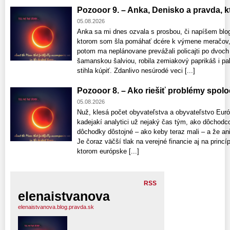
Pozooor 9. – Anka, Denisko a pravda, ktor
05.08.2026
Anka sa mi dnes ozvala s prosbou, či napíšem blo
ktorom som šla pomáhať dcére k výmene meračov, 
potom ma neplánovane prevážali policajti po dvoch
šamanskou šalviou, robila zemiakový paprikáš i pala
stihla kúpiť. Zdanlivo nesúrodé veci [...]
Pozooor 8. – Ako riešiť problémy spolo
05.08.2026
Nuž, klesá počet obyvateľstva a obyvateľstvo Euró
kadejakí analytici už nejaký čas tým, ako dôchod
dôchodky dôstojné – ako keby teraz mali – a že a
Je čoraz väčší tlak na verejné financie aj na princí
ktorom európske [...]
RSS
elenaistvanova
elenaistvanova.blog.pravda.sk