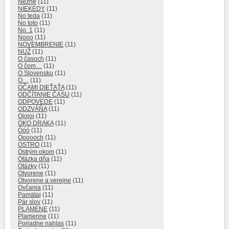
Nežne
(11)
NIEKEDY
(11)
No teda
(11)
No toto
(11)
No. 1
(11)
Nooo
(11)
NOVEMBRENIE
(11)
NUŽ
(11)
O časoch
(11)
O čom…
(11)
O Slovensku
(11)
O…
(11)
OČAMI DIEŤAŤA
(11)
ODČÍTANIE ČASU
(11)
ODPOVEDE
(11)
ODZVÁŇA
(11)
Ojojoj
(11)
OKO DRAKA
(11)
Óóó
(11)
Oooooch
(11)
OSTRO
(11)
Ostrým okom
(11)
Otázka dňa
(11)
Otázky
(11)
Otvorene
(11)
Otvorene a verejne
(11)
Ovčania
(11)
Pamätaj
(11)
Pár slov
(11)
PLAMENE
(11)
Plamenne
(11)
Poriadne nahlas
(11)