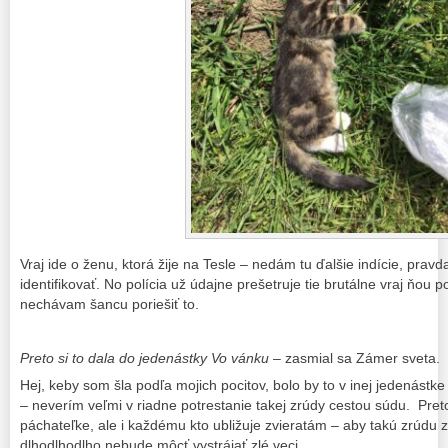
Vraj ide o ženu, ktorá žije na Tesle – nedám tu ďalšie indície, pravd
identifikovať. No polícia už údajne prešetruje tie brutálne vraj ňou
nechávam šancu poriešiť to.
Preto si to dala do jedenástky Vo vánku
– zasmial sa Zámer sveta.
Hej, keby som šla podľa mojich pocitov, bolo by to v inej jedenást
– neverím veľmi v riadne potrestanie takej zrúdy cestou súdu. Preto
páchateľke, ale i každému kto ubližuje zvieratám – aby takú zrúdu zm
dlhodlhodlho nebude môcť vystrájať zlé veci.