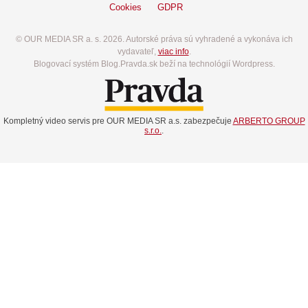
Cookies
GDPR
© OUR MEDIA SR a. s. 2026. Autorské práva sú vyhradené a vykonáva ich
vydavateľ,
viac info
.
Blogovací systém Blog.Pravda.sk beží na technológií Wordpress.
Kompletný video servis pre OUR MEDIA SR a.s. zabezpečuje
ARBERTO GROUP
s.r.o.
.