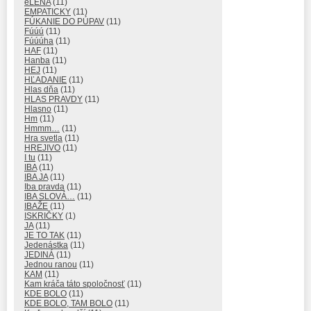
eLENA
(11)
EMPATICKY
(11)
FÚKANIE DO PÚPAV
(11)
Fúúú
(11)
Fúúúha
(11)
HAF
(11)
Hanba
(11)
HEJ
(11)
HĽADANIE
(11)
Hlas dňa
(11)
HLAS PRAVDY
(11)
Hlasno
(11)
Hm
(11)
Hmmm…
(11)
Hra svetla
(11)
HREJIVO
(11)
I tu
(11)
IBA
(11)
IBA JA
(11)
Iba pravda
(11)
IBA SLOVÁ…
(11)
IBAŽE
(11)
ISKRIČKY
(1)
JA
(11)
JE TO TAK
(11)
Jedenástka
(11)
JEDINÁ
(11)
Jednou ranou
(11)
KAM
(11)
Kam kráča táto spoločnosť
(11)
KDE BOLO
(11)
KDE BOLO, TAM BOLO
(11)