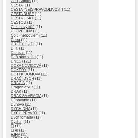
Čau, Augiáš
(11)
CESTA
(11)
CESTA (NE)SPRAVODLIVOSTI
(11)
CESTA DUŠE
(11)
CESTA LÍŠKY
(11)
CESTOU
(11)
Cirkusový kôň
(11)
ČLOVEČINA
(11)
Čo ti (ne)poviem)
(11)
Čooo
(11)
ČREPY ILÚZIÍ
(11)
D.R.
(11)
Dalasair
(11)
Deň plný slnka
(11)
DNES
(121)
DOBA COVIDOVÁ
(11)
DOKEDY
(11)
DOTYK DOMOVA
(11)
DRAČÍ DYCH
(11)
DRAČIA
(11)
Dragon of Air
(11)
DRAK
(11)
DRAK SA VRACIA
(11)
Dúhovanie
(11)
Dúhovo
(11)
DYCH DŇA
(11)
DYCH PRAVDY
(11)
Dych tornáda
(11)
Dýchaj
(11)
Ej
(11)
Ej ej
(11)
EJHA
(11)