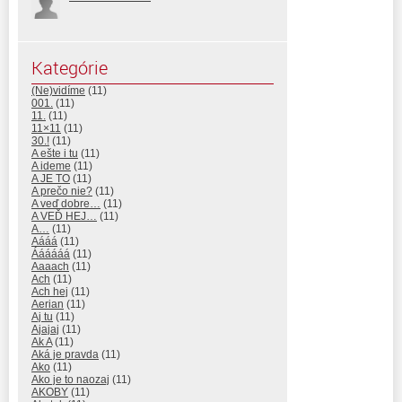
Kategórie
(Ne)vidíme
(11)
001.
(11)
11.
(11)
11×11
(11)
30.!
(11)
A ešte i tu
(11)
A ideme
(11)
A JE TO
(11)
A prečo nie?
(11)
A veď dobre…
(11)
A VEĎ HEJ…
(11)
A…
(11)
Aááá
(11)
Áááááá
(11)
Aaaach
(11)
Ach
(11)
Ach hej
(11)
Aerian
(11)
Aj tu
(11)
Ajajaj
(11)
Ak A
(11)
Aká je pravda
(11)
Ako
(11)
Ako je to naozaj
(11)
AKOBY
(11)