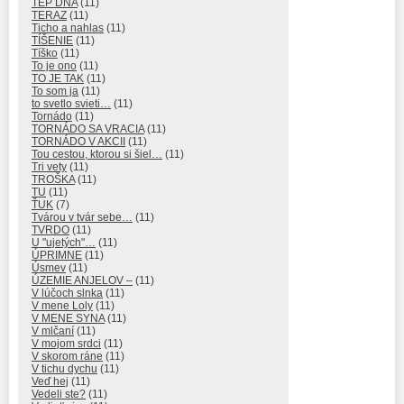
TEP DŇA
(11)
TERAZ
(11)
Ticho a nahlas
(11)
TÍŠENIE
(11)
Tíško
(11)
To je ono
(11)
TO JE TAK
(11)
To som ja
(11)
to svetlo svieti…
(11)
Tornádo
(11)
TORNÁDO SA VRACIA
(11)
TORNÁDO V AKCII
(11)
Tou cestou, ktorou si šiel…
(11)
Tri vety
(11)
TROŠKA
(11)
TU
(11)
ŤUK
(7)
Tvárou v tvár sebe…
(11)
TVRDO
(11)
U "ujetých"…
(11)
ÚPRIMNE
(11)
Úsmev
(11)
ÚZEMIE ANJELOV –
(11)
V lúčoch slnka
(11)
V mene Loly
(11)
V MENE SYNA
(11)
V mlčaní
(11)
V mojom srdci
(11)
V skorom ráne
(11)
V tichu dychu
(11)
Veď hej
(11)
Vedeli ste?
(11)