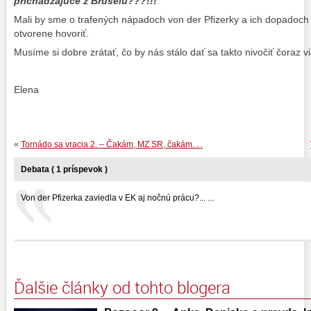
prichádzajúce z Bruselu???!!!
Mali by sme o trafených nápadoch von der Pfizerky a ich dopadoch 
otvorene hovoriť.
Musíme si dobre zrátať, čo by nás stálo dať sa takto nivočiť čoraz 
Elena
«
Tornádo sa vracia 2. – Čakám, MZ SR, čakám. . .
Debata ( 1 príspevok )
Von der Pfizerka zaviedla v EK aj nočnú prácu?... ...
Ďalšie články od tohto blogera