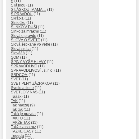
S
(11)
S láskou
(11)
S LÁSKOU, MAMA…
(11)
S PRAVDOU
(11)
Skrátka
(11)
Slniečko
(11)
SLNKO V DUŠI
(11)
Slnko za mrakmi
(11)
Slová o pravde
(11)
SLOVÁ O SVETE
(11)
Slová šepkané vo vetre
(11)
Slová srdca
(11)
Slovááá
(11)
SOM
(11)
ŠPINY VYŠE HLAVY
(11)
SPRAVODLIVO
(11)
SPRAVODLIVOSŤ, s. r. o.
(11)
SRDCOM
(11)
SVET
(11)
SVET PLNÝ ZÁZRAKOV
(11)
Svetlo a tiene
(11)
SVETLO V NÁS
(11)
Tááák
(11)
TAK
(11)
Tak naozaj
(9)
Tak tak
(11)
Taká je pravda
(11)
TAKTO
(11)
TAKŽE TAK
(11)
Takže zasa raz
(11)
ŤAŽKÉ ČASY
(11)
Téééda
(11)