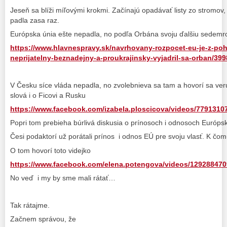
Jeseň sa blíži míľovými krokmi. Začínajú opadávať listy zo stromov,
padla zasa raz.
Európska únia ešte nepadla, no podľa Orbána svoju ďalšiu sedemro
https://www.hlavnespravy.sk/navrhovany-rozpocet-eu-je-z-po
neprijatelny-beznadejny-a-proukrajinsky-vyjadril-sa-orban/39
V Česku síce vláda nepadla, no zvolebnieva sa tam a hovorí sa ve
slová i o Ficovi a Rusku
https://www.facebook.com/izabela.ploscicova/videos/7791310
Popri tom prebieha búrlivá diskusia o prínosoch i odnosoch Európsk
Česi podaktorí už porátali prínos i odnos EÚ pre svoju vlasť. K čom
O tom hovorí toto videjko
https://www.facebook.com/elena.potengova/videos/1292884
No veď i my by sme mali rátať…
Tak rátajme.
Začnem správou, že