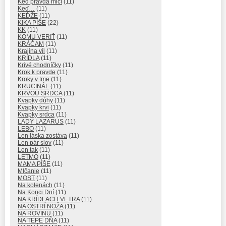
Keď pravda mlčí
(11)
Keď…
(11)
KEĎŽE
(11)
KIKA PÍŠE
(22)
KK
(11)
KOMU VERIŤ
(11)
KRÁČAM
(11)
Krajina víl
(11)
KRÍDLA
(11)
Krivé chodníčky
(11)
Krok k pravde
(11)
Kroky v tme
(11)
KRUCINÁL
(11)
KRVOU SRDCA
(11)
Kvapky dúhy
(11)
Kvapky krvi
(11)
Kvapky srdca
(11)
LADY LAZARUS
(11)
LEBO
(11)
Len láska zostáva
(11)
Len pár slov
(11)
Len tak
(11)
LETMO
(11)
MAMA PÍŠE
(11)
Mlčanie
(11)
MOST
(11)
Na kolenách
(11)
Na Konci Dní
(11)
NA KRÍDLACH VETRA
(11)
NA OSTRÍ NOŽA
(11)
NA ROVINU
(11)
NA TEPE DŇA
(11)