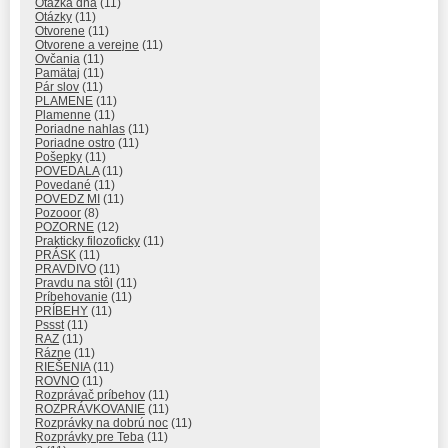
Otázka dňa
(11)
Otázky
(11)
Otvorene
(11)
Otvorene a verejne
(11)
Ovčania
(11)
Pamätaj
(11)
Pár slov
(11)
PLAMENE
(11)
Plamenne
(11)
Poriadne nahlas
(11)
Poriadne ostro
(11)
Pošepky
(11)
POVEDALA
(11)
Povedané
(11)
POVEDZ MI
(11)
Pozooor
(8)
POZORNE
(12)
Prakticky filozoficky
(11)
PRÁSK
(11)
PRAVDIVO
(11)
Pravdu na stôl
(11)
Príbehovanie
(11)
PRÍBEHY
(11)
Pssst
(11)
RAZ
(11)
Rázne
(11)
RIEŠENIA
(11)
ROVNO
(11)
Rozprávač príbehov
(11)
ROZPRÁVKOVANIE
(11)
Rozprávky na dobrú noc
(11)
Rozprávky pre Teba
(11)