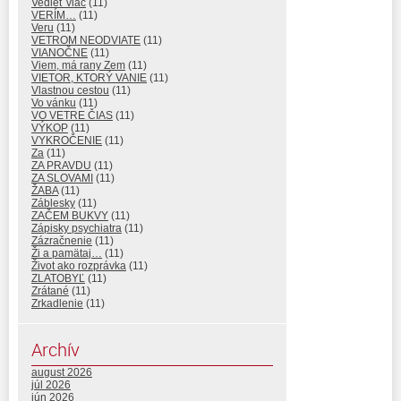
Vedieť viac
(11)
VERÍM…
(11)
Veru
(11)
VETROM NEODVIATE
(11)
VIANOČNE
(11)
Viem, má rany Zem
(11)
VIETOR, KTORÝ VANIE
(11)
Vlastnou cestou
(11)
Vo vánku
(11)
VO VETRE ČIAS
(11)
VÝKOP
(11)
VYKROČENIE
(11)
Za
(11)
ZA PRAVDU
(11)
ZA SLOVAMI
(11)
ŽABA
(11)
Záblesky
(11)
ZAČEM BUKVY
(11)
Zápisky psychiatra
(11)
Zázračnenie
(11)
Ži a pamätaj…
(11)
Život ako rozprávka
(11)
ZLATOBYĽ
(11)
Zrátané
(11)
Zrkadlenie
(11)
Archív
august 2026
júl 2026
jún 2026