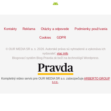
Kontakty
Reklama
Otázky a odpovede
Podmienky používania
Cookies
GDPR
© OUR MEDIA SR a. s. 2026. Autorské práva sú vyhradené a vykonáva ich
vydavateľ,
viac info
.
Blogovací systém Blog.Pravda.sk beží na technológií Wordpress.
Kompletný video servis pre OUR MEDIA SR a.s. zabezpečuje
ARBERTO GROUP
s.r.o.
.