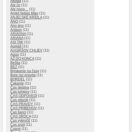
Akotak
(11)
Ale čo
(11)
Ale nooo…
(11)
Anjeli lietajú tíško
(11)
ANJELSKÉ KRÍDLA
(11)
ÁNO
(11)
Ano áno
(11)
Antaon
(11)
ARIADNA
(11)
ARIANA
(11)
ASI TAK
(11)
Augiáš
(11)
AUGIÁŠOV CHLIEV
(11)
Aúúú
(11)
AŽ DO KONCA
(11)
Beštia
(11)
BEZ
(11)
Blýskanie na časy
(11)
Bola raz pravda
(11)
BORDEL
(11)
Čakanie
(11)
Čas detstva
(11)
Čas lumpov
(11)
ČAS ODPOVEDÍ
(11)
Čas otázok
(11)
ČAS PRAVDY
(11)
ČAS PRÍBEHOV
(11)
Čas šancí
(11)
ČAS SRDCA
(11)
Čas vykročiť
(11)
Čas zrúd
(11)
Časmi
(11)