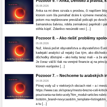
Pozooor 9. – Anka, Denisko a pravda, ktor
05.08.2026
Anka sa mi dnes ozvala s prosbou, či napíšem blo
ktorom som šla pomáhať dcére k výmene meračov, 
potom ma neplánovane prevážali policajti po dvoch
šamanskou šalviou, robila zemiakový paprikáš i pala
stihla kúpiť. Zdanlivo nesúrodé veci [...]
Pozooor 8. – Ako riešiť problémy spolo
05.08.2026
Nuž, klesá počet obyvateľstva a obyvateľstvo Euró
kadejakí analytici už nejaký čas tým, ako dôchod
dôchodky dôstojné – ako keby teraz mali – a že a
Je čoraz väčší tlak na verejné financie aj na princí
ktorom európske [...]
Pozooor 7. – Nechceme tu arabských inv
04.08.2026
Pitnej vody už v niektorých obciach niet – a i mest
https://www.cas.sk/spravy/mesto-brezno-celi-kriticke
pouzivania-na-tieto-ucely?itm_modul=articles-rubric
list&itm_brand=novycas&itm_template=listing&itm_
a tu [...]