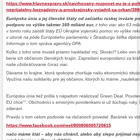
https://www.hlavnespravy.sk/navrhovany-rozpocet-eu-je-z-po
neprijatelny-beznadejny-a-proukrajinsky-vyjadril-sa-orban/3
Európska únia a jej členské štáty od začiatku ruskej invázie po
podporu vo výške takmer 169 miliárd eur,
z toho viac ako 63 mili
v tomto roku zaistili štáty EÚ Ukrajine vojenskú pomoc vo výške rek
v utorok na pôde Európskeho parlamentu v Štrasburgu šéfka diplo
Informuje o tom správa agentúry DPA.
Koľko z toho sme museli priamo naskladať my, Slováci? Lebo von der
berie ich občanom členských krajín. Zapredaní europoslanci za kr
naše ožobráčovanie čoraz viac.
Dávame to krajine, ktorá spokojne zhoršuje našu ekonomickú situá
Využíva našu solidaritu pre jej občanov, ktorých tu máme „nauteka
Európska únia tiež prišla s nápadom realizovať Green Deal. Povole
EÚ chce““. Obchodníci s emisnými povolenkami si už šúchajú ruky
zdieraní.
Pravdu o tom celom podvode na občanoch povedal Baránek vo vide
https://www.facebook.com/reel/800806005720815
načo máme štát – aby nás chránil, alebo aby slepo prijímal ne