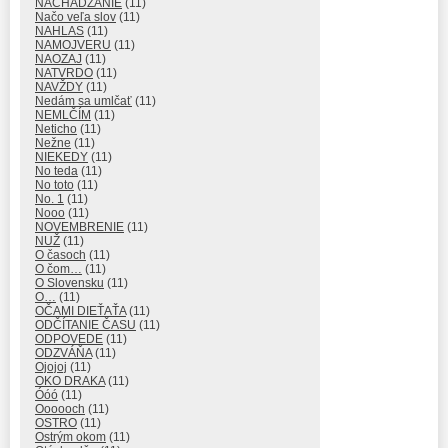
NACHÁDZANIE
(11)
Načo veľa slov
(11)
NAHLAS
(11)
NAMOJVERU
(11)
NAOZAJ
(11)
NATVRDO
(11)
NAVŽDY
(11)
Nedám sa umlčať
(11)
NEMLČÍM
(11)
Neticho
(11)
Nežne
(11)
NIEKEDY
(11)
No teda
(11)
No toto
(11)
No. 1
(11)
Nooo
(11)
NOVEMBRENIE
(11)
NUŽ
(11)
O časoch
(11)
O čom…
(11)
O Slovensku
(11)
O…
(11)
OČAMI DIEŤAŤA
(11)
ODČÍTANIE ČASU
(11)
ODPOVEDE
(11)
ODZVÁŇA
(11)
Ojojoj
(11)
OKO DRAKA
(11)
Óóó
(11)
Oooooch
(11)
OSTRO
(11)
Ostrým okom
(11)