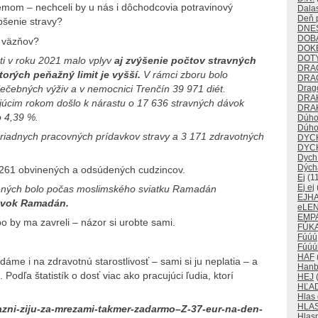
om – nechceli by u nás i dôchodcovia potravinový
Dalas
Deň p
pšenie stravy?
DNE
DOB
e väzňov?
DOK
DOT
ti v roku 2021 malo vplyv
aj zvýšenie počtov stravných
DRA
orých peňažný limit je vyšší.
V rámci zboru bolo
DRA
ečebných výživ a v nemocnici Trenčín 39 971 diét.
Drago
DRA
cim rokom došlo k nárastu o 17 636 stravných dávok
DRAK
o 4,39 %.
Dúho
Dúho
riadnych pracovných prídavkov stravy a 3 171 zdravotných
DYC
DYC
Dych
Dých
 261 obvinených a odsúdených cudzincov.
Ej
(11
Ej ej
dených bolo počas moslimského sviatku Ramadán
EJH
ávok Ramadán.
eLE
EMP
o by ma zavreli – názor si urobte sami.
FÚKA
Fúúú
Fúúú
HAF
me i na zdravotnú starostlivosť – sami si ju neplatia – a
Han
Podľa štatistík o dosť viac ako pracujúci ľudia, ktorí
HEJ
(
HĽA
Hlas
HLA
Vazni-ziju-za-mrezami-takmer-zadarmo–Z-37-eur-na-den-
Hlas