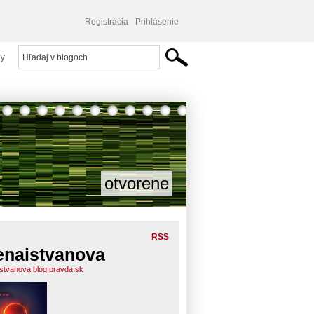
Registrácia
Prihlásenie
y
otvorene
RSS
enaistvanova
istvanova.blog.pravda.sk