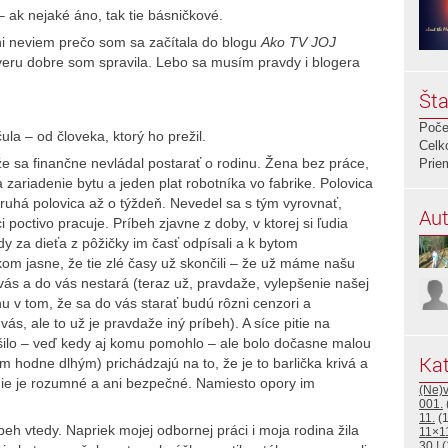
ak nejaké áno, tak tie básničkové.
i neviem prečo som sa začítala do blogu
Ako TV JOJ
 veru dobre som spravila. Lebo sa musím pravdy i blogera
Šta
Poče
a – od človeka, ktorý ho prežil.
Celk
že sa finančne nevládal postarať o rodinu. Žena bez práce,
Prie
a zariadenie bytu a jeden plat robotníka vo fabrike. Polovica
druhá polovica až o týždeň. Nevedel sa s tým vyrovnať,
Aut
i poctivo pracuje. Príbeh zjavne z doby, v ktorej si ľudia
dy za dieťa z pôžičky im časť odpísali a k bytom
om jasne, že tie zlé časy už skončili – že už máme našu
 vás a do vás nestará (teraz už, pravdaže, vylepšenie našej
u v tom, že sa do vás starať budú rôzni cenzori a
vás, ale to už je pravdaže iný príbeh). A síce pitie na
riešilo – veď kedy aj komu pomohlo – ale bolo dočasne malou
Kat
m hodne dlhým) prichádzajú na to, že je to barlička krivá a
nie je rozumné a ani bezpečné. Namiesto opory im
(Ne)
001.
11.
(1
eh vtedy. Napriek mojej odbornej práci i moja rodina žila
11×1
30.!
(