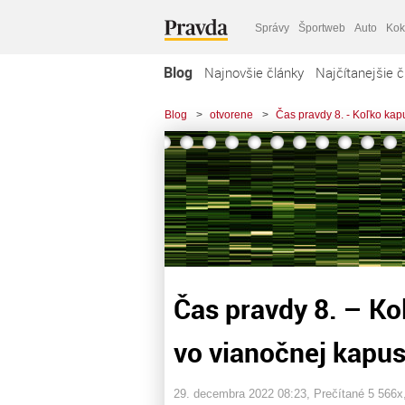
Správy
Športweb
Auto
Kok
Blog
Najnovšie články
Najčítanejšie č
Blog
>
otvorene
>
Čas pravdy 8. - Koľko kapu
Čas pravdy 8. – Ko
vo vianočnej kapustn
29. decembra 2022 08:23
, Prečítané 5 566x