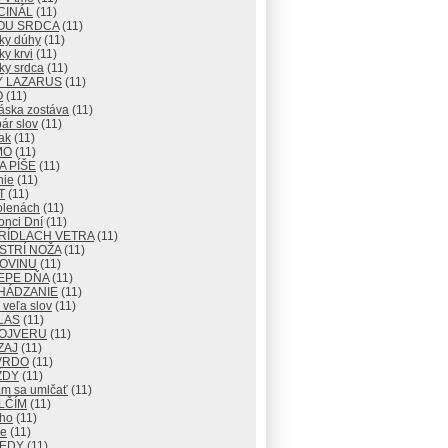
CINÁL
(11)
OU SRDCA
(11)
ky dúhy
(11)
y krvi
(11)
ky srdca
(11)
Y LAZARUS
(11)
O
(11)
áska zostáva
(11)
ár slov
(11)
ak
(11)
MO
(11)
 PÍŠE
(11)
nie
(11)
T
(11)
olenách
(11)
onci Dní
(11)
RÍDLACH VETRA
(11)
STRÍ NOŽA
(11)
ROVINU
(11)
EPE DŇA
(11)
HÁDZANIE
(11)
veľa slov
(11)
LAS
(11)
OJVERU
(11)
ZAJ
(11)
VRDO
(11)
ŽDY
(11)
m sa umlčať
(11)
LČÍM
(11)
cho
(11)
e
(11)
KEDY
(11)