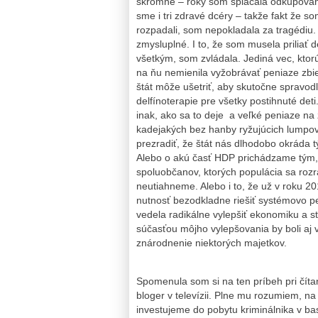
skromne – roky som splácala odkupovani
sme i tri zdravé dcéry – takže fakt že s
rozpadali, som nepokladala za tragédiu
zmysluplné. I to, že som musela priliať 
všetkým, som zvládala. Jediná vec, ktor
na ňu nemienila vyžobrávať peniaze zbi
štát môže ušetriť, aby skutočne spravodl
delfínoterapie pre všetky postihnuté deti
inak, ako sa to deje a veľké peniaze na 
kadejakých bez hanby ryžujúcich lumpo
prezradiť, že štát nás dlhodobo okráda 
Alebo o akú časť HDP prichádzame tý
spoluobčanov, ktorých populácia sa rozr
neutiahneme. Alebo i to, že už v roku 
nutnosť bezodkladne riešiť systémovo pe
vedela radikálne vylepšiť ekonomiku a st
súčasťou môjho vylepšovania by boli aj v
znárodnenie niektorých majetkov.
Spomenula som si na ten príbeh pri čítan
bloger v televízii. Plne mu rozumiem, na
investujeme do pobytu kriminálnika v bas