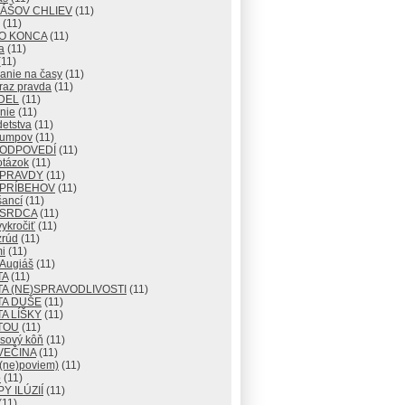
IÁŠOV CHLIEV
(11)
(11)
DO KONCA
(11)
a
(11)
11)
anie na časy
(11)
raz pravda
(11)
DEL
(11)
nie
(11)
detstva
(11)
lumpov
(11)
 ODPOVEDÍ
(11)
otázok
(11)
 PRAVDY
(11)
 PRÍBEHOV
(11)
šancí
(11)
 SRDCA
(11)
ykročiť
(11)
zrúd
(11)
i
(11)
 Augiáš
(11)
TA
(11)
A (NE)SPRAVODLIVOSTI
(11)
TA DUŠE
(11)
A LÍŠKY
(11)
TOU
(11)
usový kôň
(11)
VEČINA
(11)
 (ne)poviem)
(11)
o
(11)
Y ILÚZIÍ
(11)
(11)