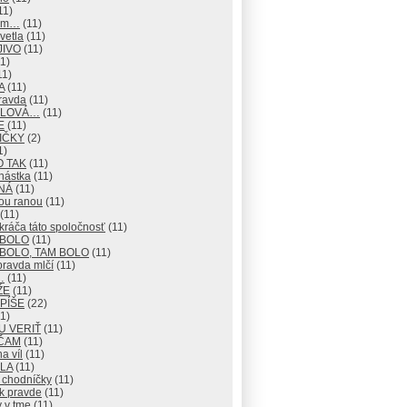
11)
mm…
(11)
vetla
(11)
JIVO
(11)
1)
11)
A
(11)
ravda
(11)
 SLOVÁ…
(11)
E
(11)
IČKY
(2)
1)
O TAK
(11)
nástka
(11)
NÁ
(11)
ou ranou
(11)
(11)
ráča táto spoločnosť
(11)
 BOLO
(11)
BOLO, TAM BOLO
(11)
pravda mlčí
(11)
…
(11)
ŽE
(11)
 PÍŠE
(22)
1)
U VERIŤ
(11)
ČAM
(11)
na víl
(11)
LA
(11)
 chodníčky
(11)
k pravde
(11)
 v tme
(11)