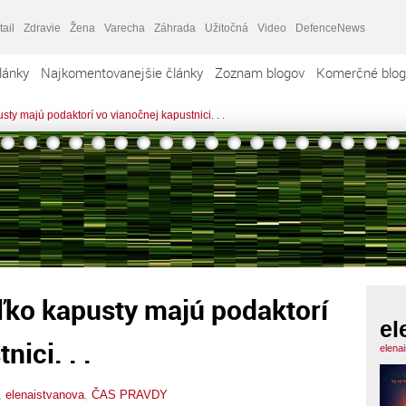
tail
Zdravie
Žena
Varecha
Záhrada
Užitočná
Video
DefenceNews
lánky
Najkomentovanejšie články
Zoznam blogov
Komerčné blog
sty majú podaktorí vo vianočnej kapustnici. . .
ľko kapusty majú podaktorí
el
ici. . .
elena
,
elenaistvanova
,
ČAS PRAVDY