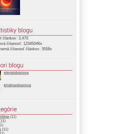
tistiky blogu
t článkov: 3,470
ová čítanosť: 12345046x
merná čítanosť článkov: 3558x
ori blogu
elenaistvanova
kristinaistvanova
egórie
vidíme
(11)
(11)
1)
1
(11)
11)