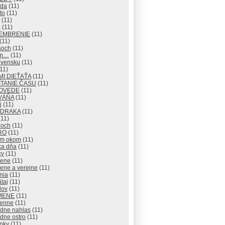
eda
(11)
to
(11)
(11)
o
(11)
EMBRENIE
(11)
(11)
soch
(11)
om…
(11)
ovensku
(11)
11)
I DIEŤAŤA
(11)
TANIE ČASU
(11)
OVEDE
(11)
VÁŇA
(11)
j
(11)
 DRAKA
(11)
11)
och
(11)
RO
(11)
ým okom
(11)
ka dňa
(11)
ky
(11)
rene
(11)
ene a verejne
(11)
nia
(11)
taj
(11)
lov
(11)
MENE
(11)
enne
(11)
adne nahlas
(11)
dne ostro
(11)
pky
(11)