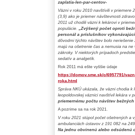
zaplatia-len-par-centov-
Väzni v roku 2010 navštívili v priemere 2
(3,9) ako je priemer návštevnosti zdrav
2011 už chodili väzni k lekárovi v priem
populácie.
„Zvýšený počet oproti bež
personál a príslušníkov vykonávajúc
dôvodmi týchto návštev bolo neriešenie 
majú na ošetrenie čas a nemusia na ne v
zákroky. V niektorých prípadoch predstie
sedatív a analgetík.
Rok 2011 má ešte vyššie údaje
https://domov.sme.sk/c/6957791/vazni
roka.html
Správa NKÚ ukázala, že väzni chodia k l
leopoldovskej väznici navštívil lekára v 
priemernému počtu návštev bežných ľud
A pozrime sa na rok 2021.
V roku 2021 stúpol počet ošetrených a
ambulanciách ústavov z 191 082 na 249 5
Na jednu obvinenú alebo odsúdenú os