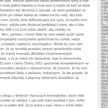
e bytu, manžel opatroval nášho postihnutého syna a mali
A ešte
om mala jediné topánky a nové som si kúpila až keď sa staré
A id
A JE
. Dokážem byť skromná a vytrvalá, ak niečo pokladám za
A pre
deťom pri robení kakaa do mlieka trochu vody, aby bolo
A ve
ú som chcela, bola delfínoterapia pre syna, no keďže som
A V
A…
(
erkou, začala som študovať podklady k tomu, ako a kde
Aááá
ivo delil a na čom môže ušetriť, aby zostalo na
Áááá
Aaaa
. Veru, peniaze v tomto štáte by sme vedeli využiť úplne
Ach
(
zmysluplný rozvoj blaha spoločnosti by zostali, nebyť
Ach 
Aeri
v a kadečo riadiacich neschopákov. Mohla by som vám
Aj tu
tým, že sa nerobila pravdivo zmena spotrebného koša.
Ajaja
m, že máme hromadu dlhodobo nezamestnaných
Ak A
(
Aká j
astá, a že je nutné ich zamestnať, inak to ekonomicky
Ako
(
2012 som v rámci Charty 2012 upozornila kompetentných na
Ako j
AKO
rsonálnu situáciu v zdravotníctve. Ak hovorím, že by som
Akot
arostlivosť štátu o občanov, nežartujem. Je ale pravda, že
Ale č
Ale 
erejné tribunály a popravy niektorých darebákov, aj
Anjeli
ANJE
ÁNO
Ano 
Anta
í blogu o štedrých Vianociach kriminálnikov, ktoré videl
ARI
 rozdiel od väčšiny z vás totiž mám prehľad o tom, koľko
ARI
ASI 
e za jeden deň. Je to jedna z vecí, ktorú v tomto štáte
Augi