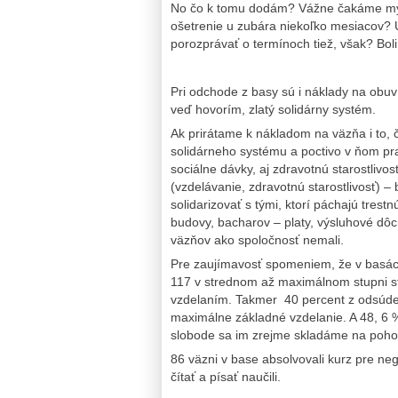
No čo k tomu dodám? Vážne čakáme my, 
ošetrenie u zubára niekoľko mesiacov? U
porozprávať o termínoch tiež, však? Boli
Pri odchode z basy sú i náklady na obuv
veď hovorím, zlatý solidárny systém.
Ak prirátame k nákladom na väzňa i to, 
solidárneho systému a poctivo v ňom pra
sociálne dávky, aj zdravotnú starostlivo
(vzdelávanie, zdravotnú starostlivosť) 
solidarizovať s tými, ktorí páchajú tres
budovy, bacharov – platy, výsluhové dôc
väzňov ako spoločnosť nemali.
Pre zaujímavosť spomeniem, že v basác
117 v strednom až maximálnom stupni st
vzdelaním. Takmer 40 percent z odsúd
maximálne základné vzdelanie. A 48, 6 %
slobode sa im zrejme skladáme na pohod
86 väzni v base absolvovali kurz pre n
čítať a písať naučili.