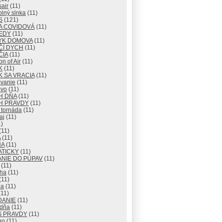
air
(11)
lný slnka
(11)
S
(121)
A COVIDOVÁ
(11)
EDY
(11)
YK DOMOVA
(11)
ČÍ DYCH
(11)
ČIA
(11)
n of Air
(11)
K
(11)
 SA VRACIA
(11)
vanie
(11)
vo
(11)
H DŇA
(11)
H PRAVDY
(11)
 tornáda
(11)
aj
(11)
)
(11)
A
(11)
NA
(11)
ATICKY
(11)
NIE DO PÚPAV
(11)
(11)
ha
(11)
(11)
ba
(11)
11)
DANIE
(11)
 dňa
(11)
S PRAVDY
(11)
no
(11)