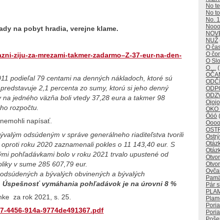
No t
No to
No. 1
Noo
lady na pobyt hradia, verejne klame.
NOV
NUŽ
O ča
O č
Vazni-ziju-za-mrezami-takmer-zadarmo–Z-37-eur-na-den-
O Sl
O…
(
OČAM
11 podieľal 79 centami na denných nákladoch, ktoré sú
ODČÍ
predstavuje 2,1 percenta zo sumy, ktorú si jeho denný
ODP
ODZ
y na jedného väzňa boli vtedy 37,28 eura a takmer 98
Ojojo
eho rozpočtu.
OKO
Óóó
(
nemohli napísať.
Oooo
OST
bývalým odsúdeným v správe generálneho
riaditeľstva tvorili
Ostr
Otáz
 oproti roku 2020 zaznamenali pokles
o 11 143,40 eur. S
Otáz
nými pohľadávkami bolo v roku 2021
trvalo upustené od
Otvo
liky v sume 285 607,79 eur.
Otvor
Ovča
odsúdených a bývalých obvinených a bývalých
Pamä
.
Úspešnosť vymáhania pohľadávok je na úrovni 8 %
Pár s
PLA
nke za rok 2021, s. 25.
Plam
Pori
d37-4456-914a-9774de491367.pdf
Poria
Poše