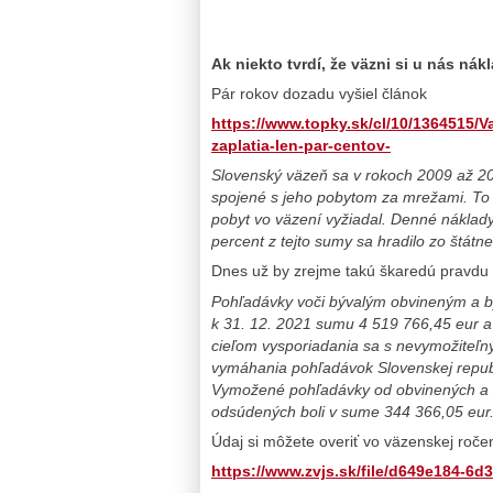
Ak niekto tvrdí, že väzni si u nás nák
Pár rokov dozadu vyšiel článok
https://www.topky.sk/cl/10/1364515/
zaplatia-len-par-centov-
Slovenský väzeň sa v rokoch 2009 až 20
spojené s jeho pobytom za mrežami. To 
pobyt vo väzení vyžiadal. Denné náklad
percent z tejto sumy sa hradilo zo štátn
Dnes už by zrejme takú škaredú pravdu 
Pohľadávky voči bývalým obvineným a 
k 31. 12. 2021 sumu 4 519 766,45 eur a
cieľom vysporiadania sa s nevymožiteľ
vymáhania pohľadávok Slovenskej repub
Vymožené pohľadávky od obvinených a 
odsúdených boli v sume 344 366,05 eur
Údaj si môžete overiť vo väzenskej roče
https://www.zvjs.sk/file/d649e184-6