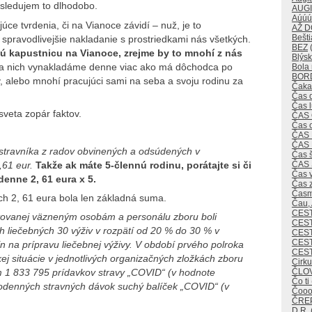
sledujem to dlhodobo.
AUG
Aúúú
júce tvrdenia, či na Vianoce závidí – nuž, je to
AŽ 
Bešti
o spravodlivejšie nakladanie s prostriedkami nás všetkých.
BEZ
(
ú kapustnicu na Vianoce, zrejme by to mnohí z nás
Blýsk
a nich vynakladáme denne viac ako má dôchodca po
Bola 
BOR
, alebo mnohí pracujúci sami na seba a svoju rodinu za
Čaka
Čas 
Čas 
sveta zopár faktov.
ČAS
Čas 
ČAS
ČAS
stravníka z radov obvinených a odsúdených v
Čas 
ČAS
61 eur.
Takže ak máte 5-člennú rodinu, porátajte si či
Čas v
enne 2, 61 eura x 5.
Čas 
Časm
h 2, 61 eura bola len základná suma.
Čau,
CES
ytovanej väzneným osobám a personálu zboru boli
CEST
 liečebných 30 výživ v rozpätí od 20 % do 30 % v
CES
CEST
vín na prípravu liečebnej výživy. V období prvého polroka
CES
j situácie v jednotlivých organizačných zložkách zboru
Cirk
ČLO
1 833 795 prídavkov stravy „COVID“ (v hodnote
Čo ti
lodenných stravných dávok suchý balíček „COVID“ (v
Čoo
ČREP
D.R.