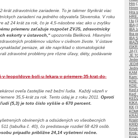
Hm
(
Hm
2-krát zdravotnícke zariadenie. To je takmer štyrikrát viac
Hra s
otníckych zariadení na jedného obyvateľa Slovenska. V roku
HRE
I tu
(1
ere až 24 krát za rok, čo je 4,5-násobne viac ako u zvyšku
IBA
(
nému priemeru zaťažuje rozpočet ZVJS, zdravotnícky
IBA J
Iba p
ich eskorty v ústavoch,“
upozornila Bieliková. Hlavnými
IBA
zdravotných problémov väzňov v civilnom živote. V ústave
IBAŽ
ISKR
ynakladať peniaze, ak ide napríklad o stomatologické
JA
(1
rali zdravotné problémy pre rôzne úľavy, diéty, podávanie
JE T
Jede
JEDI
Jedn
KAM
-v-leopoldove-boli-u-lekara-v-priemere-35-krat-do-
Kam k
KDE
KDE 
Keď 
ekárovi oveľa častejšie než bežní ľudia. Každý väzeň v
Keď
priemere 35,5­-krát za rok. Tento údaj je z roku 2011.
Oproti
KEĎ
KIKA
í (5,3) je toto číslo vyššie o 670 percent.
KK
(1
KOM
KRÁ
 vyšetrených obvinených a odsúdených vo všeobecných
Kraji
KRÍD
11 (tabuľka č. 40), čo predstavuje rozdiel 58 429 osôb.
Krivé
obu pripadlo približne 24,14 vyšetrení ročne.
Krok 
Kroky