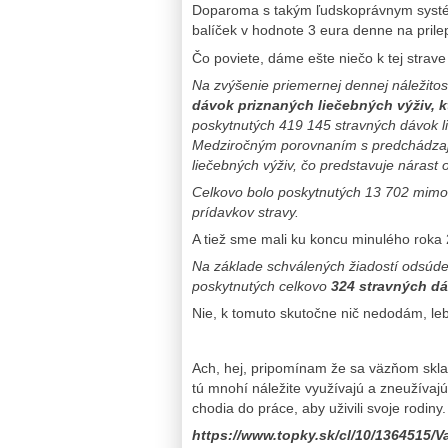
Doparoma s takým ľudskoprávnym systém
balíček v hodnote 3 eura denne na prile
Čo poviete, dáme ešte niečo k tej strav
Na zvýšenie priemernej dennej náležitos
dávok priznaných liečebných výživ, kt
poskytnutých 419 145 stravných dávok li
Medziročným porovnaním s predchádzajú
liečebných výživ, čo predstavuje nárast 
Celkovo bolo poskytnutých 13 702 mimo
prídavkov stravy.
A tiež sme mali ku koncu minulého roka
Na základe schválených žiadostí odsú
poskytnutých celkovo
324 stravných d
Nie, k tomuto skutočne nič nedodám, leb
Ach, hej, pripomínam že sa väzňom skladá
tú mnohí náležite využívajú a zneužívajú. 
chodia do práce, aby uživili svoje rodiny.
https://www.topky.sk/cl/10/1364515/