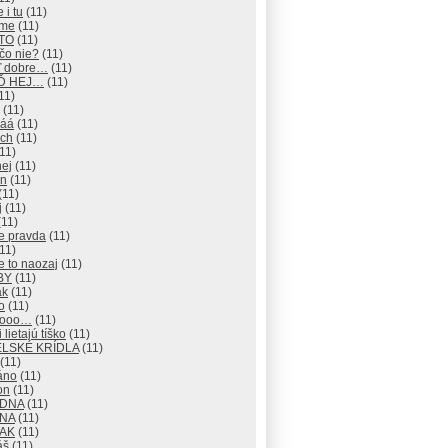
 i tu
(11)
eme
(11)
 TO
(11)
čo nie?
(11)
ď dobre…
(11)
EĎ HEJ…
(11)
11)
(11)
áá
(11)
ch
(11)
11)
hej
(11)
an
(11)
(11)
j
(11)
11)
e pravda
(11)
11)
e to naozaj
(11)
BY
(11)
ak
(11)
o
(11)
nooo…
(11)
 lietajú tíško
(11)
LSKÉ KRÍDLA
(11)
(11)
áno
(11)
on
(11)
ADNA
(11)
ANA
(11)
TAK
(11)
áš
(11)