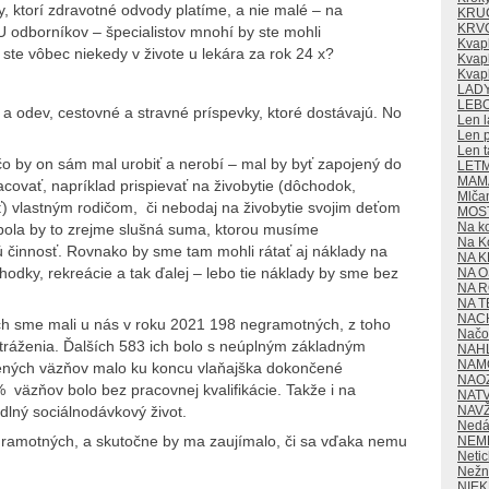
ktorí zdravotné odvody platíme, a nie malé – na
KRU
KRV
 odborníkov – špecialistov mnohí by ste mohli
Kvap
 ste vôbec niekedy v živote u lekára za rok 24 x?
Kvapk
Kvap
LAD
LEB
 a odev, cestovné a stravné príspevky, ktoré dostávajú. No
Len l
Len p
Len t
čo by on sám mal urobiť a nerobí – mal by byť zapojený do
LET
MAMA
covať, napríklad prispievať na živobytie (dôchodok,
Mlča
sť) vlastným rodičom, či nebodaj na živobytie svojim deťom
MOS
Na k
– bola by to zrejme slušná suma, ktorou musíme
Na K
tnú činnosť. Rovnako by sme tam mohli rátať aj náklady na
NA K
hodky, rekreácie a tak ďalej – lebo tie náklady by sme bez
NA O
NA 
NA T
NAC
h sme mali u nás v roku 2021 198 negramotných, z toho
Načo 
ráženia. Ďalších 583 ich bolo s neúplným základným
NAH
NAM
ených väzňov malo ku koncu vlaňajška dokončené
NAO
 väzňov bolo bez pracovnej kvalifikácie. Takže i na
NAT
NAV
lný sociálnodávkový život.
Nedá
egramotných, a skutočne by ma zaujímalo, či sa vďaka nemu
NEM
Neti
Nežn
NIE