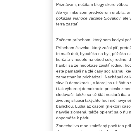
Priznávam, nečítam blogy skoro vôbec – 
Ale výnimku som predvčerom urobila, an
pokazila Vianoce väčšine Slovákov
, ale
ferra zastať.
Začnem príbehom, ktorý som kedysi počul
Príbehom človeka, ktorý začal piť, preto
tri malé deti, hypotéka na byt, pôžička n
kurčaťa v nedeľu na obed celej rodine, 
hanbil sa že nedokáže zaistiť rodinu, hoc
ešte pamätali na zlé časy socializmu, ke
zamestnaním prichádzali. Nechápali celk
skvelú demokraciu, v ktorej sa už štát o
i tak výbornej demokracie prinieslo zmen
sledovači, takže sa už štát nestará iba o 
životnej situácii takýchto ľudí nič nevy
barličkou. Ľudia až časom (niektorí časo
navyše zlomená, takže opierať sa o ňu 
dopomôže k pádu.
Zanechal vo mne zmiešaný pocit ten príb