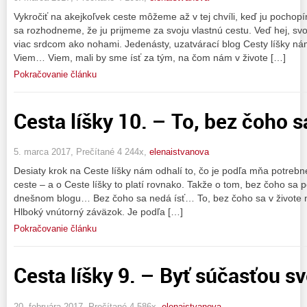
Vykročiť na akejkoľvek ceste môžeme až v tej chvíli, keď ju pochop
sa rozhodneme, že ju prijmeme za svoju vlastnú cestu. Veď hej, sv
viac srdcom ako nohami. Jedenásty, uzatvárací blog Cesty líšky nám 
Viem… Viem, mali by sme ísť za tým, na čom nám v živote […]
Pokračovanie článku
Cesta líšky 10. – To, bez čoho sa
5. marca 2017, Prečítané 4 244x,
elenaistvanova
Desiaty krok na Ceste líšky nám odhalí to, čo je podľa mňa potrebn
ceste – a o Ceste líšky to platí rovnako. Takže o tom, bez čoho sa p
dnešnom blogu… Bez čoho sa nedá ísť… To, bez čoho sa v živote ned
Hlboký vnútorný záväzok. Je podľa […]
Pokračovanie článku
Cesta líšky 9. – Byť súčasťou sve
20. februára 2017, Prečítané 4 586x,
elenaistvanova