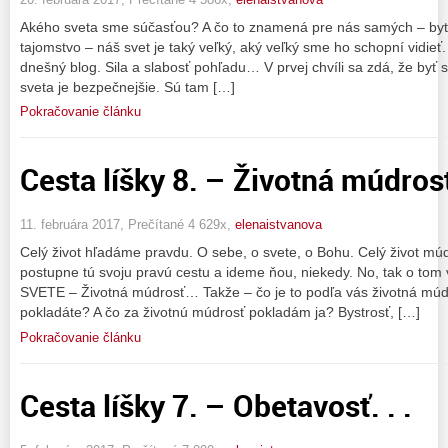
Akého sveta sme súčasťou? A čo to znamená pre nás samých – by
tajomstvo – náš svet je taký veľký, aký veľký sme ho schopní vidieť.
dnešný blog. Sila a slabosť pohľadu… V prvej chvíli sa zdá, že byť 
sveta je bezpečnejšie. Sú tam […]
Pokračovanie článku
Cesta líšky 8. – Životná múdrosť.
11. februára 2017, Prečítané 4 629x,
elenaistvanova
Celý život hľadáme pravdu. O sebe, o svete, o Bohu. Celý život 
postupne tú svoju pravú cestu a ideme ňou, niekedy. No, tak o 
SVETE – Životná múdrosť… Takže – čo je to podľa vás životná múd
pokladáte? A čo za životnú múdrosť pokladám ja? Bystrosť, […]
Pokračovanie článku
Cesta líšky 7. – Obetavosť. . .