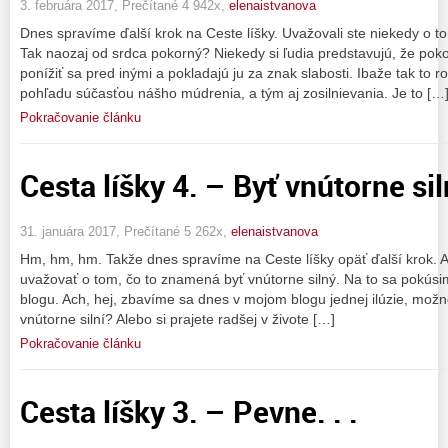
3. februára 2017, Prečítané 4 942x,
elenaistvanova
Dnes spravíme ďalší krok na Ceste líšky. Uvažovali ste niekedy o 
Tak naozaj od srdca pokorný? Niekedy si ľudia predstavujú, že po
ponížiť sa pred inými a pokladajú ju za znak slabosti. Ibaže tak to 
pohľadu súčasťou nášho múdrenia, a tým aj zosilnievania. Je to […
Pokračovanie článku
Cesta líšky 4. – Byť vnútorne siln
31. januára 2017, Prečítané 5 262x,
elenaistvanova
Hm, hm, hm. Takže dnes spravíme na Ceste líšky opäť ďalší krok. A u
uvažovať o tom, čo to znamená byť vnútorne silný. Na to sa pokú
blogu. Ach, hej, zbavíme sa dnes v mojom blogu jednej ilúzie, mo
vnútorne silní? Alebo si prajete radšej v živote […]
Pokračovanie článku
Cesta líšky 3. – Pevne. . .