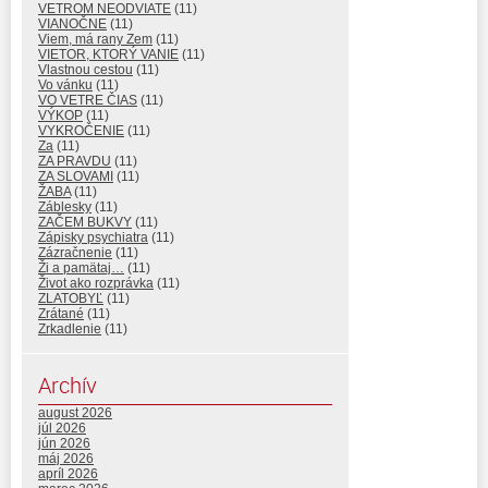
VETROM NEODVIATE
(11)
VIANOČNE
(11)
Viem, má rany Zem
(11)
VIETOR, KTORÝ VANIE
(11)
Vlastnou cestou
(11)
Vo vánku
(11)
VO VETRE ČIAS
(11)
VÝKOP
(11)
VYKROČENIE
(11)
Za
(11)
ZA PRAVDU
(11)
ZA SLOVAMI
(11)
ŽABA
(11)
Záblesky
(11)
ZAČEM BUKVY
(11)
Zápisky psychiatra
(11)
Zázračnenie
(11)
Ži a pamätaj…
(11)
Život ako rozprávka
(11)
ZLATOBYĽ
(11)
Zrátané
(11)
Zrkadlenie
(11)
Archív
august 2026
júl 2026
jún 2026
máj 2026
apríl 2026