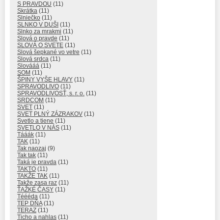
S PRAVDOU
(11)
Skrátka
(11)
Slniečko
(11)
SLNKO V DUŠI
(11)
Slnko za mrakmi
(11)
Slová o pravde
(11)
SLOVÁ O SVETE
(11)
Slová šepkané vo vetre
(11)
Slová srdca
(11)
Slovááá
(11)
SOM
(11)
ŠPINY VYŠE HLAVY
(11)
SPRAVODLIVO
(11)
SPRAVODLIVOSŤ, s. r. o.
(11)
SRDCOM
(11)
SVET
(11)
SVET PLNÝ ZÁZRAKOV
(11)
Svetlo a tiene
(11)
SVETLO V NÁS
(11)
Tááák
(11)
TAK
(11)
Tak naozaj
(9)
Tak tak
(11)
Taká je pravda
(11)
TAKTO
(11)
TAKŽE TAK
(11)
Takže zasa raz
(11)
ŤAŽKÉ ČASY
(11)
Téééda
(11)
TEP DŇA
(11)
TERAZ
(11)
Ticho a nahlas
(11)