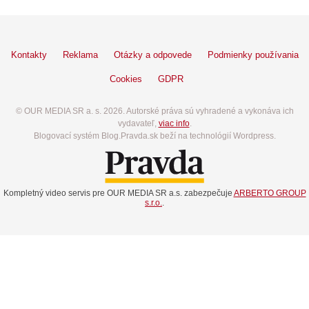
Kontakty
Reklama
Otázky a odpovede
Podmienky používania
Cookies
GDPR
© OUR MEDIA SR a. s. 2026. Autorské práva sú vyhradené a vykonáva ich
vydavateľ,
viac info
.
Blogovací systém Blog.Pravda.sk beží na technológií Wordpress.
Kompletný video servis pre OUR MEDIA SR a.s. zabezpečuje
ARBERTO GROUP
s.r.o.
.