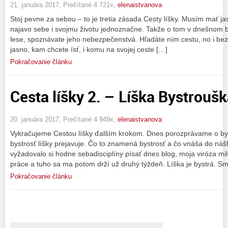
21. januára 2017, Prečítané 4 721x,
elenaistvanova
Stoj pevne za sebou – to je tretia zásada Cesty líšky. Musím mať jas
najavo sebe i svojmu životu jednoznačne. Takže o tom v dnešnom bl
lese, spoznávate jeho nebezpečenstvá. Hľadáte ním cestu, no i b
jasno, kam chcete ísť, i komu na svojej ceste […]
Pokračovanie článku
Cesta líšky 2. – Líška Bystrouška
20. januára 2017, Prečítané 4 949x,
elenaistvanova
Vykračujeme Cestou líšky ďalším krokom. Dnes porozprávame o bystr
bystrosť líšky prejavuje. Čo to znamená bystrosť a čo vnáša do ná
vyžadovalo si hodne sebadisciplíny písať dnes blog, moja viróza m
práce a tuho sa ma potom drží už druhý týždeň. Líška je bystrá. S
Pokračovanie článku