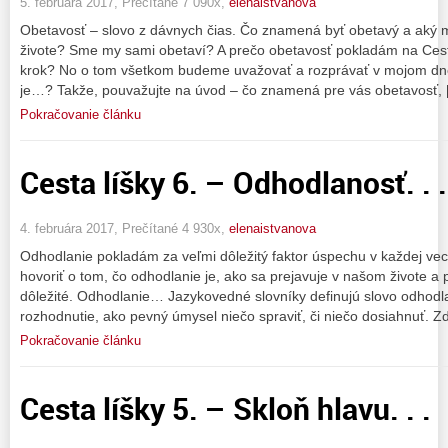
5. februára 2017, Prečítané 7 090x,
elenaistvanova
Obetavosť – slovo z dávnych čias. Čo znamená byť obetavý a aký
živote? Sme my sami obetaví? A prečo obetavosť pokladám na Cest
krok? No o tom všetkom budeme uvažovať a rozprávať v mojom dn
je…? Takže, pouvažujte na úvod – čo znamená pre vás obetavosť, 
Pokračovanie článku
Cesta líšky 6. – Odhodlanosť. . .
4. februára 2017, Prečítané 4 930x,
elenaistvanova
Odhodlanie pokladám za veľmi dôležitý faktor úspechu v každej v
hovoriť o tom, čo odhodlanie je, ako sa prejavuje v našom živote a
dôležité. Odhodlanie… Jazykovedné slovníky definujú slovo odhodl
rozhodnutie, ako pevný úmysel niečo spraviť, či niečo dosiahnuť. Z
Pokračovanie článku
Cesta líšky 5. – Skloň hlavu. . .