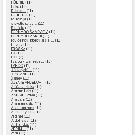
TÍŠENIE
(11)
Tíško
(11)
To je ono
(11)
TO JE TAK
(11)
To som ja
(11)
to svetlo svieti…
(11)
Tornádo
(11)
TORNÁDO SA VRACIA
(11)
TORNÁDO V AKCII
(11)
Tou cestou, ktorou si šiel…
(11)
Tri vety
(11)
TROŠKA
(11)
TU
(11)
ŤUK
(7)
Tvárou v tvár sebe…
(11)
TVRDO
(11)
U "ujetých"…
(11)
ÚPRIMNE
(11)
Úsmev
(11)
ÚZEMIE ANJELOV –
(11)
V lúčoch slnka
(11)
V mene Loly
(11)
V MENE SYNA
(11)
V mlčaní
(11)
V mojom srdci
(11)
V skorom ráne
(11)
V tichu dychu
(11)
Veď hej
(11)
Vedeli ste?
(11)
Vedieť viac
(11)
VERÍM…
(11)
Veru
(11)