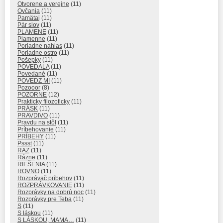
Otvorene a verejne
(11)
Ovčania
(11)
Pamätaj
(11)
Pár slov
(11)
PLAMENE
(11)
Plamenne
(11)
Poriadne nahlas
(11)
Poriadne ostro
(11)
Pošepky
(11)
POVEDALA
(11)
Povedané
(11)
POVEDZ MI
(11)
Pozooor
(8)
POZORNE
(12)
Prakticky filozoficky
(11)
PRÁSK
(11)
PRAVDIVO
(11)
Pravdu na stôl
(11)
Príbehovanie
(11)
PRÍBEHY
(11)
Pssst
(11)
RAZ
(11)
Rázne
(11)
RIEŠENIA
(11)
ROVNO
(11)
Rozprávač príbehov
(11)
ROZPRÁVKOVANIE
(11)
Rozprávky na dobrú noc
(11)
Rozprávky pre Teba
(11)
S
(11)
S láskou
(11)
S LÁSKOU, MAMA…
(11)