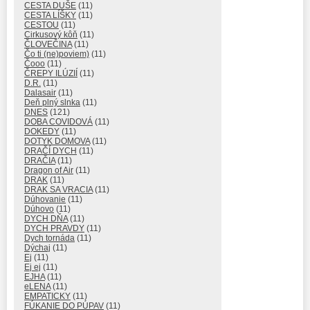
CESTA DUŠE
(11)
CESTA LÍŠKY
(11)
CESTOU
(11)
Cirkusový kôň
(11)
ČLOVEČINA
(11)
Čo ti (ne)poviem)
(11)
Čooo
(11)
ČREPY ILÚZIÍ
(11)
D.R.
(11)
Dalasair
(11)
Deň plný slnka
(11)
DNES
(121)
DOBA COVIDOVÁ
(11)
DOKEDY
(11)
DOTYK DOMOVA
(11)
DRAČÍ DYCH
(11)
DRAČIA
(11)
Dragon of Air
(11)
DRAK
(11)
DRAK SA VRACIA
(11)
Dúhovanie
(11)
Dúhovo
(11)
DYCH DŇA
(11)
DYCH PRAVDY
(11)
Dych tornáda
(11)
Dýchaj
(11)
Ej
(11)
Ej ej
(11)
EJHA
(11)
eLENA
(11)
EMPATICKY
(11)
FÚKANIE DO PÚPAV
(11)