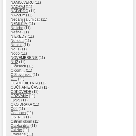
NAMOJVERU
(11)
NAOZAJ
(11)
NATVRDO
(11)
NAVŽDY
(11)
Nedám sa umlčať
(11)
NEMLČÍM
(11)
Neticho
(11)
Nežne
(11)
NIEKEDY
(11)
No teda
(11)
No toto
(11)
No. 1
(11)
Nooo
(11)
NOVEMBRENIE
(11)
NUŽ
(11)
O časoch
(11)
O čom…
(11)
O Slovensku
(11)
O…
(11)
OČAMI DIEŤAŤA
(11)
ODČÍTANIE ČASU
(11)
ODPOVEDE
(11)
ODZVÁŇA
(11)
Ojojoj
(11)
OKO DRAKA
(11)
Óóó
(11)
Oooooch
(11)
OSTRO
(11)
Ostrým okom
(11)
Otázka dňa
(11)
Otázky
(11)
Otvorene
(11)