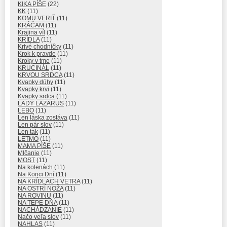
KIKA PÍŠE
(22)
KK
(11)
KOMU VERIŤ
(11)
KRÁČAM
(11)
Krajina víl
(11)
KRÍDLA
(11)
Krivé chodníčky
(11)
Krok k pravde
(11)
Kroky v tme
(11)
KRUCINÁL
(11)
KRVOU SRDCA
(11)
Kvapky dúhy
(11)
Kvapky krvi
(11)
Kvapky srdca
(11)
LADY LAZARUS
(11)
LEBO
(11)
Len láska zostáva
(11)
Len pár slov
(11)
Len tak
(11)
LETMO
(11)
MAMA PÍŠE
(11)
Mlčanie
(11)
MOST
(11)
Na kolenách
(11)
Na Konci Dní
(11)
NA KRÍDLACH VETRA
(11)
NA OSTRÍ NOŽA
(11)
NA ROVINU
(11)
NA TEPE DŇA
(11)
NACHÁDZANIE
(11)
Načo veľa slov
(11)
NAHLAS
(11)