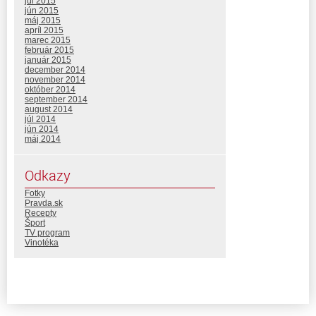
júl 2015
jún 2015
máj 2015
apríl 2015
marec 2015
február 2015
január 2015
december 2014
november 2014
október 2014
september 2014
august 2014
júl 2014
jún 2014
máj 2014
Odkazy
Fotky
Pravda.sk
Recepty
Šport
TV program
Vinotéka