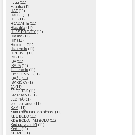
Fúúú
(11)
Fúúúha
(11)
HAF
(11)
Hanba
(11)
HEJ
(11)
HĽADANIE
(11)
Hlas dňa
(11)
HLAS PRAVDY
(11)
Hlasno
(11)
Hm
(11)
Hmmm…
(11)
Hra svetla
(11)
HREJIVO
(11)
I tu
(11)
IBA
(11)
IBA JA
(11)
Iba pravda
(11)
IBA SLOVÁ…
(11)
IBAŽE
(11)
ISKRIČKY
(1)
JA
(11)
JE TO TAK
(11)
Jedenástka
(11)
JEDINÁ
(11)
Jednou ranou
(11)
KAM
(11)
Kam kráča táto spoločnosť
(11)
KDE BOLO
(11)
KDE BOLO, TAM BOLO
(11)
Keď pravda mlčí
(11)
Keď…
(11)
KEĎŽE
(11)