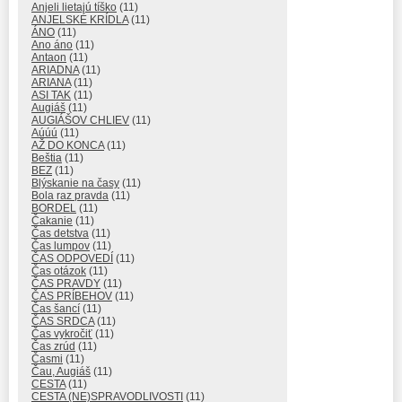
Anjeli lietajú tíško
(11)
ANJELSKÉ KRÍDLA
(11)
ÁNO
(11)
Ano áno
(11)
Antaon
(11)
ARIADNA
(11)
ARIANA
(11)
ASI TAK
(11)
Augiáš
(11)
AUGIÁŠOV CHLIEV
(11)
Aúúú
(11)
AŽ DO KONCA
(11)
Beštia
(11)
BEZ
(11)
Blýskanie na časy
(11)
Bola raz pravda
(11)
BORDEL
(11)
Čakanie
(11)
Čas detstva
(11)
Čas lumpov
(11)
ČAS ODPOVEDÍ
(11)
Čas otázok
(11)
ČAS PRAVDY
(11)
ČAS PRÍBEHOV
(11)
Čas šancí
(11)
ČAS SRDCA
(11)
Čas vykročiť
(11)
Čas zrúd
(11)
Časmi
(11)
Čau, Augiáš
(11)
CESTA
(11)
CESTA (NE)SPRAVODLIVOSTI
(11)