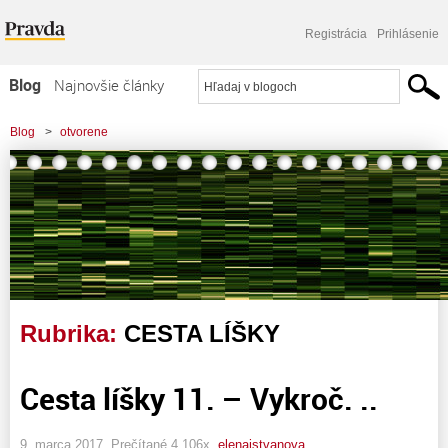
Registrácia
Prihlásenie
Blog
Najnovšie články
Najčítanejšie články
Blog
>
otvorene
Najkomentovanejšie články
Zoznam blogov
Komerčné blogy
Rubrika:
CESTA LÍŠKY
Cesta líšky 11. – Vykroč. ..
9. marca 2017, Prečítané 4 106x,
elenaistvanova