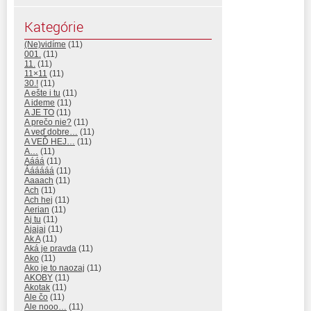
Kategórie
(Ne)vidíme
(11)
001.
(11)
11.
(11)
11×11
(11)
30.!
(11)
A ešte i tu
(11)
A ideme
(11)
A JE TO
(11)
A prečo nie?
(11)
A veď dobre…
(11)
A VEĎ HEJ…
(11)
A…
(11)
Aááá
(11)
Áááááá
(11)
Aaaach
(11)
Ach
(11)
Ach hej
(11)
Aerian
(11)
Aj tu
(11)
Ajajaj
(11)
Ak A
(11)
Aká je pravda
(11)
Ako
(11)
Ako je to naozaj
(11)
AKOBY
(11)
Akotak
(11)
Ale čo
(11)
Ale nooo…
(11)