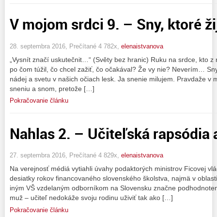
V mojom srdci 9. – Sny, ktoré ži
28. septembra 2016, Prečítané 4 782x,
elenaistvanova
„Vysnít značí uskutečnit…“ (Světy bez hranic) Ruku na srdce, kto z
po čom túžil, čo chcel zažiť, čo očakával? Že vy nie? Neverím… S
nádej a svetu v našich očiach lesk. Ja snenie milujem. Pravdaže v m
sneniu a snom, pretože […]
Pokračovanie článku
Nahlas 2. – Učiteľská rapsódia a
27. septembra 2016, Prečítané 4 829x,
elenaistvanova
Na verejnosť médiá vytiahli úvahy podaktorých ministrov Ficovej vlá
desiatky rokov financovaného slovenského školstva, najmä v oblasti p
iným VŠ vzdelaným odborníkom na Slovensku značne podhodnotené
muž – učiteľ nedokáže svoju rodinu uživiť tak ako […]
Pokračovanie článku