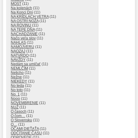
MOST
(11)
Na kolenách
(11)
Na Konci Dní
(11)
NA KRÍDLACH VETRA
(11)
NA OSTRÍ NOŽA
(11)
NA ROVINU
(11)
NA TEPE DŇA
(11)
NACHÁDZANIE
(11)
Načo veľa slov
(11)
NAHLAS
(11)
NAMOJVERU
(11)
NAOZAJ
(11)
NATVRDO
(11)
NAVŽDY
(11)
Nedám sa umlčať
(11)
NEMLČÍM
(11)
Neticho
(11)
Nežne
(11)
NIEKEDY
(11)
No teda
(11)
No toto
(11)
No. 1
(11)
Nooo
(11)
NOVEMBRENIE
(11)
NUŽ
(11)
O časoch
(11)
O čom…
(11)
O Slovensku
(11)
O…
(11)
OČAMI DIEŤAŤA
(11)
ODČÍTANIE ČASU
(11)
ODPOVEDE
(11)