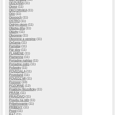
ODZVÁŇA
(11)
Ojojoj
(11)
OKO DRAKA
(11)
Óóó
(11)
Oooooch
(11)
OSTRO
(11)
Ostrým okom
(11)
Otázka dňa
(11)
Otázky
(11)
Otvorene
(11)
Otvorene a verejne
(11)
Ovčania
(11)
Pamätaj
(11)
Pár slov
(11)
PLAMENE
(11)
Plamenne
(11)
Poriadne nahlas
(11)
Poriadne ostro
(11)
Pošepky
(11)
POVEDALA
(11)
Povedané
(11)
POVEDZ MI
(11)
Pozooor
(10)
POZORNE
(12)
Prakticky filozoficky
(11)
PRÁSK
(11)
PRAVDIVO
(11)
Pravdu na stôl
(11)
Príbehovanie
(11)
PRÍBEHY
(11)
Pssst
(11)
RAZ
(11)