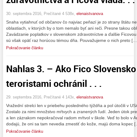
30. septembra 2016, Prečítané 4 538x,
elenaistvanova
Snaha vytiahnuť od občanov čo najviac peňazí je zo strany štátu ne
oblastiach, v ktorých by o tom nemalo byť ani reči. Presne takou ob
Zavádzanie poplatkov v slovenskom zdravotníctve a ďalšie Ficovo
sú však opäť raz horúcou témou dňa. Pouvažujeme o nich preto […
Pokračovanie článku
Nahlas 3. – Ako Fico Slovensko
teroristami ochránil . . .
29. septembra 2016, Prečítané 4 143x,
elenaistvanova
Vražední strelci len v priebehu posledného týždňa a pol útočili v US
Zostalo za nimi množstvo mŕtvych a zranených ľudí. Jeden útok pr
a len zázrakom nepokračoval radom mŕtvol v škole. Veď to bolo v Am
dodajú, že oni sa tam nevedia zmestiť do kože, majú doma kopec [
Pokračovanie článku