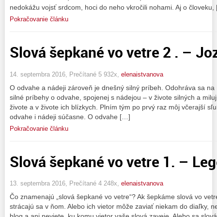
nedokážu vojsť srdcom, hoci do neho vkročili nohami. Aj o človeku,
Pokračovanie článku
Slová šepkané vo vetre 2 . – Jo
14. septembra 2016, Prečítané 5 932x,
elenaistvanova
O odvahe a nádeji zároveň je dnešný silný príbeh. Odohráva sa na 
silné príbehy o odvahe, spojenej s nádejou – v živote silných a mil
živote a v živote ich blízkych. Plním tým po prvý raz môj včerajší sľ
odvahe i nádeji súčasne. O odvahe […]
Pokračovanie článku
Slová šepkané vo vetre 1. – Leg
13. septembra 2016, Prečítané 4 248x,
elenaistvanova
Čo znamenajú „slová šepkané vo vetre“? Ak šepkáme slová vo vetre,
strácajú sa v ňom. Alebo ich vietor môže zaviať niekam do diaľky, 
blog a ani neviete, ku komu vietor vaše slová zaveje. Alebo sa slo