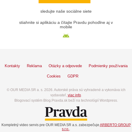
sledujte naše sociálne siete
stiahnite si aplikáciu a čítajte Pravdu pohodlne aj v
mobile
Kontakty
Reklama
Otázky a odpovede
Podmienky používania
Cookies
GDPR
© OUR MEDIA SR a. s. 2026. Autorské práva sú vyhradené a vykonáva ich
vydavateľ,
viac info
.
Blogovací systém Blog.Pravda.sk beží na technológií Wordpress.
Kompletný video servis pre OUR MEDIA SR a.s. zabezpečuje
ARBERTO GROUP
s.r.o.
.