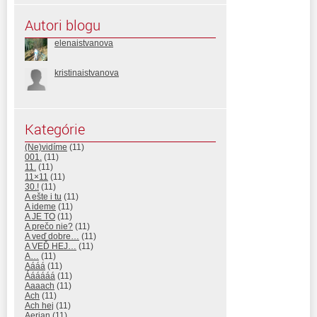
Autori blogu
elenaistvanova
kristinaistvanova
Kategórie
(Ne)vidíme
(11)
001.
(11)
11.
(11)
11×11
(11)
30.!
(11)
A ešte i tu
(11)
A ideme
(11)
A JE TO
(11)
A prečo nie?
(11)
A veď dobre…
(11)
A VEĎ HEJ…
(11)
A…
(11)
Aááá
(11)
Áááááá
(11)
Aaaach
(11)
Ach
(11)
Ach hej
(11)
Aerian
(11)