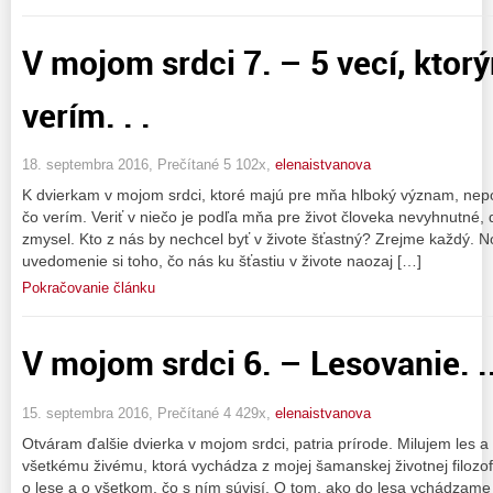
V mojom srdci 7. – 5 vecí, ktorý
verím. . .
18. septembra 2016, Prečítané 5 102x,
elenaistvanova
K dvierkam v mojom srdci, ktoré majú pre mňa hlboký význam, nepo
čo verím. Veriť v niečo je podľa mňa pre život človeka nevyhnutné, 
zmysel. Kto z nás by nechcel byť v živote šťastný? Zrejme každý. N
uvedomenie si toho, čo nás ku šťastiu v živote naozaj […]
Pokračovanie článku
V mojom srdci 6. – Lesovanie. .
15. septembra 2016, Prečítané 4 429x,
elenaistvanova
Otváram ďalšie dvierka v mojom srdci, patria prírode. Milujem les a
všetkému živému, ktorá vychádza z mojej šamanskej životnej filozo
o lese a o všetkom, čo s ním súvisí. O tom, ako do lesa vchádzame