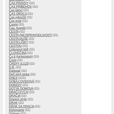
ČAS PRAVDY
(11)
ČAS PRÍBEHOV
(11)
Čas šancí
(11)
ČAS SRDCA
(11)
Čas vykročiť
(11)
Čas zrúd
(11)
Časmi
(11)
Čau, Augiáš
(11)
CESTA
(11)
CESTA (NE)SPRAVODLIVOSTI
(11)
CESTA DUŠE
(11)
CESTA LÍŠKY
(11)
CESTOU
(11)
Cirkusový kôň
(11)
ČLOVEČINA
(11)
Čo ti (ne)poviem)
(11)
Čooo
(11)
ČREPY ILÚZIÍ
(11)
D.R.
(11)
Dalasair
(11)
Deň plný slnka
(11)
DNES
(121)
DOBA COVIDOVÁ
(11)
DOKEDY
(11)
DOTYK DOMOVA
(11)
DRAČÍ DYCH
(11)
DRAČIA
(11)
Dragon of Air
(11)
DRAK
(11)
DRAK SA VRACIA
(11)
Dúhovanie
(11)
Dúhovo
(11)