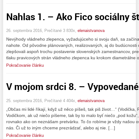
Nahlas 1. – Ako Fico sociálny št
26. septembra 2016, Prečítané 3 830x,
elenaistvanova
Nevýhody vládneho zlepenca, vyžadujúceho si svoju daň, sa začínaj
nahote. Od pôvodne plánovaných, realizovaných, aj do budúcnosti 
zlepšovali aspoň trochu postavenie slovenských zamestnancov, pr
tlaku pravicových strán vládneho zlepenca ku krokom diametrálne o
Pokračovanie článku
V mojom srdci 8. – Vypovedané. 
25. septembra 2016, Prečítané 4 404x,
elenaistvanova
„Občas mi lidé říkají, když už něco píšeš, tak piš život…“ (Vodička, 
Vodičkom, ak už niečo píšeme, tak by to malo byť niečo „pod kožu“,
rovnako ako on neznášam pretvárku. To čo robíme je vždy našou o
nás. Či už to iným chceme prezrádzať, alebo aj nie. […]
Pokračovanie článku