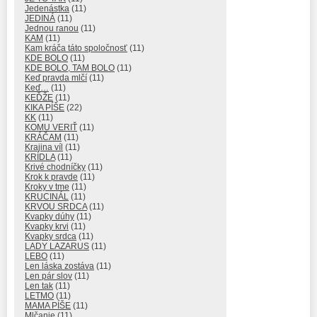
Jedenástka
(11)
JEDINÁ
(11)
Jednou ranou
(11)
KAM
(11)
Kam kráča táto spoločnosť
(11)
KDE BOLO
(11)
KDE BOLO, TAM BOLO
(11)
Keď pravda mlčí
(11)
Keď…
(11)
KEĎŽE
(11)
KIKA PÍŠE
(22)
KK
(11)
KOMU VERIŤ
(11)
KRÁČAM
(11)
Krajina víl
(11)
KRÍDLA
(11)
Krivé chodníčky
(11)
Krok k pravde
(11)
Kroky v tme
(11)
KRUCINÁL
(11)
KRVOU SRDCA
(11)
Kvapky dúhy
(11)
Kvapky krvi
(11)
Kvapky srdca
(11)
LADY LAZARUS
(11)
LEBO
(11)
Len láska zostáva
(11)
Len pár slov
(11)
Len tak
(11)
LETMO
(11)
MAMA PÍŠE
(11)
Mlčanie
(11)