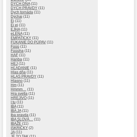
DYCH DŇA
(11)
DYCH PRAVDY
(11)
Dych tornáda
(11)
Dýchaj
(11)
Ej
(11)
Ej ej
(11)
EJHA
(11)
eLENA
(11)
EMPATICKY
(11)
FÚKANIE DO PÚPAV
(11)
Fúúú
(11)
Fúúúha
(11)
HAF
(11)
Hanba
(11)
HEJ
(11)
HĽADANIE
(11)
Hlas dňa
(11)
HLAS PRAVDY
(11)
Hlasno
(11)
Hm
(11)
Hmmm…
(11)
Hra svetla
(11)
HREJIVO
(11)
I tu
(11)
IBA
(11)
IBA JA
(11)
Iba pravda
(11)
IBA SLOVÁ…
(11)
IBAŽE
(11)
ISKRIČKY
(2)
JA
(11)
JE TO TAK
(11)