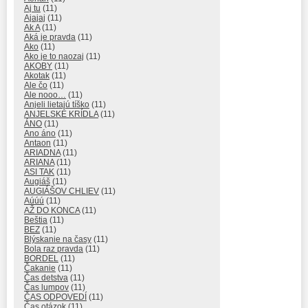
Aj tu
(11)
Ajajaj
(11)
Ak A
(11)
Aká je pravda
(11)
Ako
(11)
Ako je to naozaj
(11)
AKOBY
(11)
Akotak
(11)
Ale čo
(11)
Ale nooo…
(11)
Anjeli lietajú tíško
(11)
ANJELSKÉ KRÍDLA
(11)
ÁNO
(11)
Ano áno
(11)
Antaon
(11)
ARIADNA
(11)
ARIANA
(11)
ASI TAK
(11)
Augiáš
(11)
AUGIÁŠOV CHLIEV
(11)
Aúúú
(11)
AŽ DO KONCA
(11)
Beštia
(11)
BEZ
(11)
Blýskanie na časy
(11)
Bola raz pravda
(11)
BORDEL
(11)
Čakanie
(11)
Čas detstva
(11)
Čas lumpov
(11)
ČAS ODPOVEDÍ
(11)
Čas otázok
(11)