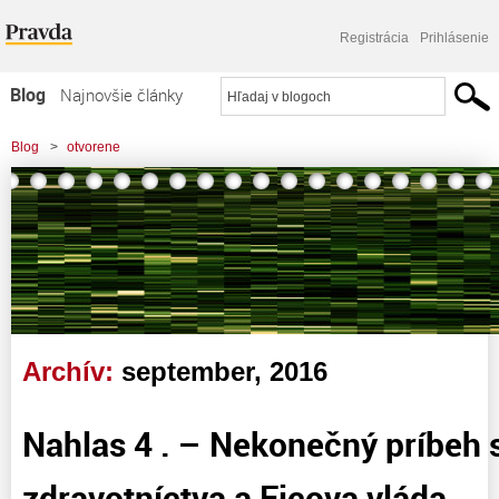
Registrácia
Prihlásenie
Blog
Najnovšie články
Najčítanejšie články
Blog
>
otvorene
Najkomentovanejšie články
Zoznam blogov
Komerčné blogy
Archív:
september, 2016
Nahlas 4 . – Nekonečný príbeh
zdravotníctva a Ficova vláda. . .