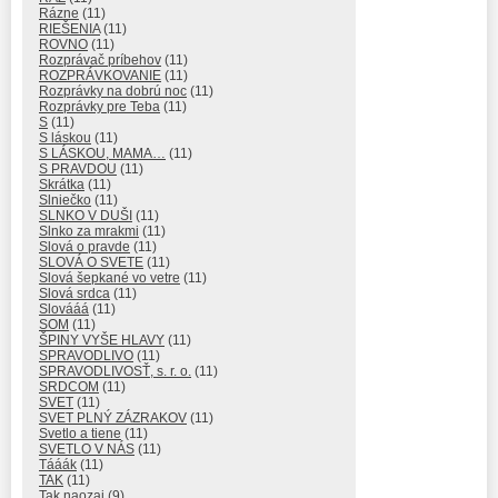
Rázne
(11)
RIEŠENIA
(11)
ROVNO
(11)
Rozprávač príbehov
(11)
ROZPRÁVKOVANIE
(11)
Rozprávky na dobrú noc
(11)
Rozprávky pre Teba
(11)
S
(11)
S láskou
(11)
S LÁSKOU, MAMA…
(11)
S PRAVDOU
(11)
Skrátka
(11)
Slniečko
(11)
SLNKO V DUŠI
(11)
Slnko za mrakmi
(11)
Slová o pravde
(11)
SLOVÁ O SVETE
(11)
Slová šepkané vo vetre
(11)
Slová srdca
(11)
Slovááá
(11)
SOM
(11)
ŠPINY VYŠE HLAVY
(11)
SPRAVODLIVO
(11)
SPRAVODLIVOSŤ, s. r. o.
(11)
SRDCOM
(11)
SVET
(11)
SVET PLNÝ ZÁZRAKOV
(11)
Svetlo a tiene
(11)
SVETLO V NÁS
(11)
Tááák
(11)
TAK
(11)
Tak naozaj
(9)