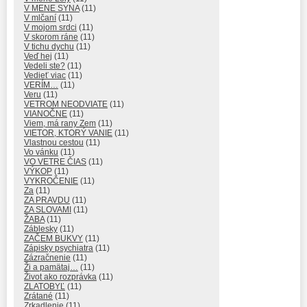
V MENE SYNA
(11)
V mlčaní
(11)
V mojom srdci
(11)
V skorom ráne
(11)
V tichu dychu
(11)
Veď hej
(11)
Vedeli ste?
(11)
Vedieť viac
(11)
VERÍM…
(11)
Veru
(11)
VETROM NEODVIATE
(11)
VIANOČNE
(11)
Viem, má rany Zem
(11)
VIETOR, KTORÝ VANIE
(11)
Vlastnou cestou
(11)
Vo vánku
(11)
VO VETRE ČIAS
(11)
VÝKOP
(11)
VYKROČENIE
(11)
Za
(11)
ZA PRAVDU
(11)
ZA SLOVAMI
(11)
ŽABA
(11)
Záblesky
(11)
ZAČEM BUKVY
(11)
Zápisky psychiatra
(11)
Zázračnenie
(11)
Ži a pamätaj…
(11)
Život ako rozprávka
(11)
ZLATOBYĽ
(11)
Zrátané
(11)
Zrkadlenie
(11)