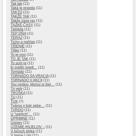
Tak tak
(11)
Taká je pravda
(11)
TAKTO
(11)
TAKŽE TAK
(11)
Takže zasa raz
(11)
ŤAŽKÉ ČASY
(11)
Téééda
(11)
TEP DŇA
(11)
TERAZ
(11)
Ticho a nahlas
(11)
TÍŠENIE
(11)
Tíško
(11)
To je ono
(11)
TO JE TAK
(11)
To som ja
(11)
to svetlo svieti…
(11)
Tornádo
(11)
TORNÁDO SA VRACIA
(11)
TORNÁDO V AKCII
(11)
Tou cestou, ktorou si šiel…
(11)
Tri vety
(11)
TROŠKA
(11)
TU
(11)
ŤUK
(7)
Tvárou v tvár sebe…
(11)
TVRDO
(11)
U "ujetých"…
(11)
ÚPRIMNE
(11)
Úsmev
(11)
ÚZEMIE ANJELOV –
(11)
V lúčoch slnka
(11)
V mene Loly
(11)