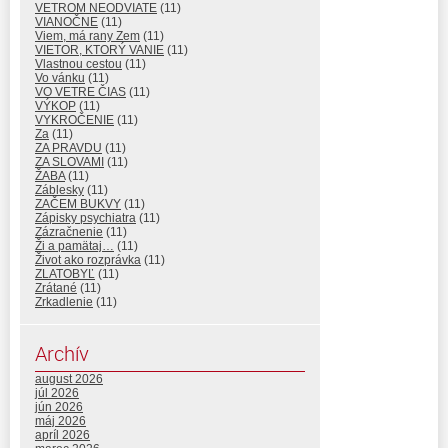
VETROM NEODVIATE
(11)
VIANOČNE
(11)
Viem, má rany Zem
(11)
VIETOR, KTORÝ VANIE
(11)
Vlastnou cestou
(11)
Vo vánku
(11)
VO VETRE ČIAS
(11)
VÝKOP
(11)
VYKROČENIE
(11)
Za
(11)
ZA PRAVDU
(11)
ZA SLOVAMI
(11)
ŽABA
(11)
Záblesky
(11)
ZAČEM BUKVY
(11)
Zápisky psychiatra
(11)
Zázračnenie
(11)
Ži a pamätaj…
(11)
Život ako rozprávka
(11)
ZLATOBYĽ
(11)
Zrátané
(11)
Zrkadlenie
(11)
Archív
august 2026
júl 2026
jún 2026
máj 2026
apríl 2026