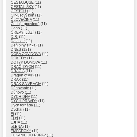
CESTA DUŠE
(11)
CESTA LÍŠKY
(11)
CESTOU
(11)
Cirkusový kôň
(11)
ČLOVEČINA
(11)
Čo ti (ne)poviem)
(11)
Čooo
(11)
ČREPY ILÚZIÍ
(11)
D.R.
(11)
Dalasair
(11)
Deň plný slnka
(11)
DNES
(121)
DOBA COVIDOVÁ
(11)
DOKEDY
(11)
DOTYK DOMOVA
(11)
DRAČÍ DYCH
(11)
DRAČIA
(11)
Dragon of Air
(11)
DRAK
(11)
DRAK SA VRACIA
(11)
Dúhovanie
(11)
Dúhovo
(11)
DYCH DŇA
(11)
DYCH PRAVDY
(11)
Dych tornáda
(11)
Dýchaj
(11)
Ej
(11)
Ej ej
(11)
EJHA
(11)
eLENA
(11)
EMPATICKY
(11)
FÚKANIE DO PÚPAV
(11)