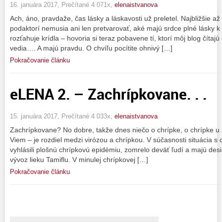
16. januára 2017, Prečítané 4 071x,
elenaistvanova
Ach, áno, pravdaže, čas lásky a láskavosti už preletel. Najbližšie a
podaktorí nemusia ani len pretvarovať, aké majú srdce plné lásky k b
rozťahuje krídla – hovoria si teraz pobavene tí, ktorí môj blog čítajú
vedia…. A majú pravdu. O chvíľu pocítite ohnivý […]
Pokračovanie článku
eLENA 2. – Zachrípkovane. . .
15. januára 2017, Prečítané 4 033x,
elenaistvanova
Zachrípkovane? No dobre, takže dnes niečo o chrípke, o chrípke u 
Viem – je rozdiel medzi virózou a chrípkou. V súčasnosti situácia s
vyhlásili plošnú chrípkovú epidémiu, zomrelo deväť ľudí a majú des
vývoz lieku Tamiflu. V minulej chrípkovej […]
Pokračovanie článku