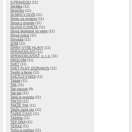
S PRAVDOU
(11)
Skrátka
(11)
Slniečko
(11)
SLNKO V DUŠI
(11)
Slnko za mrakmi
(11)
Slová o pravde
(11)
SLOVÁ O SVETE
(11)
Slová šepkané vo vetre
(11)
Slová srdca
(11)
Slovááá
(11)
SOM
(11)
ŠPINY VYŠE HLAVY
(11)
SPRAVODLIVO
(11)
SPRAVODLIVOSŤ, s. r. o.
(11)
SRDCOM
(11)
SVET
(11)
SVET PLNÝ ZÁZRAKOV
(11)
Svetlo a tiene
(11)
SVETLO V NÁS
(11)
Tááák
(11)
TAK
(11)
Tak naozaj
(9)
Tak tak
(11)
Taká je pravda
(11)
TAKTO
(11)
TAKŽE TAK
(11)
Takže zasa raz
(11)
ŤAŽKÉ ČASY
(11)
Téééda
(11)
TEP DŇA
(11)
TERAZ
(11)
Ticho a nahlas
(11)