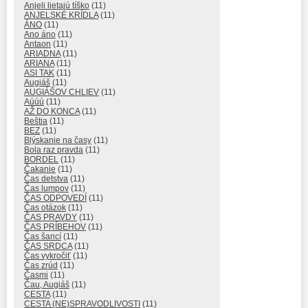
Anjeli lietajú tíško
(11)
ANJELSKÉ KRÍDLA
(11)
ÁNO
(11)
Ano áno
(11)
Antaon
(11)
ARIADNA
(11)
ARIANA
(11)
ASI TAK
(11)
Augiáš
(11)
AUGIÁŠOV CHLIEV
(11)
Aúúú
(11)
AŽ DO KONCA
(11)
Beštia
(11)
BEZ
(11)
Blýskanie na časy
(11)
Bola raz pravda
(11)
BORDEL
(11)
Čakanie
(11)
Čas detstva
(11)
Čas lumpov
(11)
ČAS ODPOVEDÍ
(11)
Čas otázok
(11)
ČAS PRAVDY
(11)
ČAS PRÍBEHOV
(11)
Čas šancí
(11)
ČAS SRDCA
(11)
Čas vykročiť
(11)
Čas zrúd
(11)
Časmi
(11)
Čau, Augiáš
(11)
CESTA
(11)
CESTA (NE)SPRAVODLIVOSTI
(11)