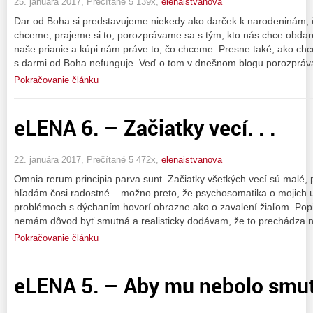
25. januára 2017, Prečítané 5 139x,
elenaistvanova
Dar od Boha si predstavujeme niekedy ako darček k narodeninám, č
chceme, prajeme si to, porozprávame sa s tým, kto nás chce obdar
naše prianie a kúpi nám práve to, čo chceme. Presne také, ako chcem
s darmi od Boha nefunguje. Veď o tom v dnešnom blogu porozpráv
Pokračovanie článku
eLENA 6. – Začiatky vecí. . .
22. januára 2017, Prečítané 5 472x,
elenaistvanova
Omnia rerum principia parva sunt. Začiatky všetkých vecí sú malé,
hľadám čosi radostné – možno preto, že psychosomatika o mojich u
problémoch s dýchaním hovorí obrazne ako o zavalení žiaľom. Popi
nemám dôvod byť smutná a realisticky dodávam, že to prechádza n
Pokračovanie článku
eLENA 5. – Aby mu nebolo smut