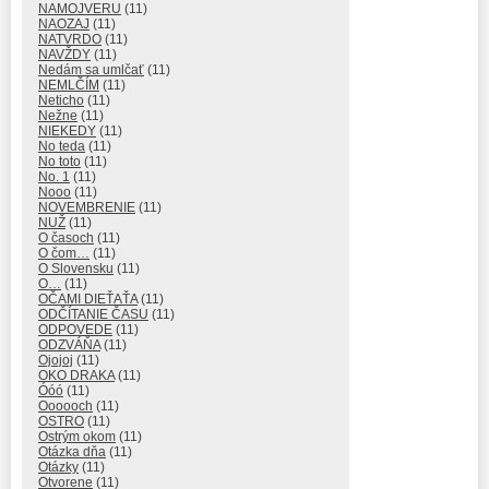
NAMOJVERU
(11)
NAOZAJ
(11)
NATVRDO
(11)
NAVŽDY
(11)
Nedám sa umlčať
(11)
NEMLČÍM
(11)
Neticho
(11)
Nežne
(11)
NIEKEDY
(11)
No teda
(11)
No toto
(11)
No. 1
(11)
Nooo
(11)
NOVEMBRENIE
(11)
NUŽ
(11)
O časoch
(11)
O čom…
(11)
O Slovensku
(11)
O…
(11)
OČAMI DIEŤAŤA
(11)
ODČÍTANIE ČASU
(11)
ODPOVEDE
(11)
ODZVÁŇA
(11)
Ojojoj
(11)
OKO DRAKA
(11)
Óóó
(11)
Oooooch
(11)
OSTRO
(11)
Ostrým okom
(11)
Otázka dňa
(11)
Otázky
(11)
Otvorene
(11)