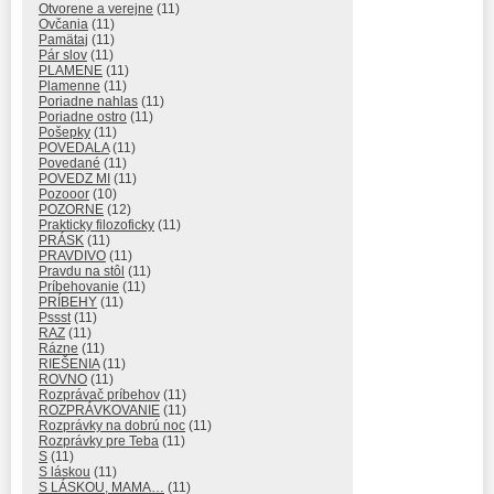
Otvorene a verejne
(11)
Ovčania
(11)
Pamätaj
(11)
Pár slov
(11)
PLAMENE
(11)
Plamenne
(11)
Poriadne nahlas
(11)
Poriadne ostro
(11)
Pošepky
(11)
POVEDALA
(11)
Povedané
(11)
POVEDZ MI
(11)
Pozooor
(10)
POZORNE
(12)
Prakticky filozoficky
(11)
PRÁSK
(11)
PRAVDIVO
(11)
Pravdu na stôl
(11)
Príbehovanie
(11)
PRÍBEHY
(11)
Pssst
(11)
RAZ
(11)
Rázne
(11)
RIEŠENIA
(11)
ROVNO
(11)
Rozprávač príbehov
(11)
ROZPRÁVKOVANIE
(11)
Rozprávky na dobrú noc
(11)
Rozprávky pre Teba
(11)
S
(11)
S láskou
(11)
S LÁSKOU, MAMA…
(11)