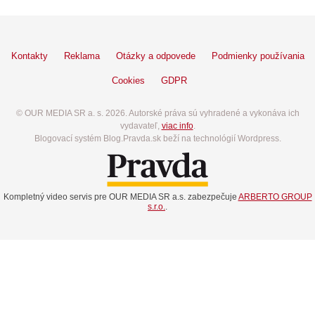
Kontakty
Reklama
Otázky a odpovede
Podmienky používania
Cookies
GDPR
© OUR MEDIA SR a. s. 2026. Autorské práva sú vyhradené a vykonáva ich
vydavateľ,
viac info
.
Blogovací systém Blog.Pravda.sk beží na technológií Wordpress.
Kompletný video servis pre OUR MEDIA SR a.s. zabezpečuje
ARBERTO GROUP
s.r.o.
.