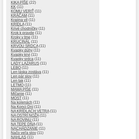
KIKA PÍŠE
(22)
KK
(11)
KOMU VERIŤ
(11)
KRÁČAM
(11)
Krajina víl
(11)
KRÍDLA
(11)
Krivé chodníčky
(11)
Krok k pravde
(11)
Kroky v tme
(11)
KRUCINÁL
(11)
KRVOU SRDCA
(11)
Kvapky dúhy
(11)
Kvapky krvi
(11)
Kvapky srdca
(11)
LADY LAZARUS
(11)
LEBO
(11)
Len láska zostáva
(11)
Len pár slov
(11)
Len tak
(11)
LETMO
(11)
MAMA PÍŠE
(11)
Mlčanie
(11)
MOST
(11)
Na kolenách
(11)
Na Konci Dní
(11)
NA KRÍDLACH VETRA
(11)
NA OSTRÍ NOŽA
(11)
NA ROVINU
(11)
NA TEPE DŇA
(11)
NACHÁDZANIE
(11)
Načo veľa slov
(11)
NAHLAS
(11)