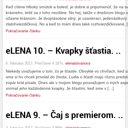
Keď cítime hlboký smútok a bolesť, je dobré si pripomenúť, že na s
krásneho, tešiť sa z toho nezištne. No hej, takže v dnešnom blogu o
úžasne krásnom. Je dvojnásobne silný, je uzavierací, jedenástkový
zlatohviezdičkový. No a keď to mám dnes také rozhviezdičkované, 
Pokračovanie článku
eLENA 10. – Kvapky šťastia. ..
6. februára 2017, Prečítané 4 187x,
elenaistvanova
Niekedy uvažujeme o tom, čo je šťastie. Obvykle vo chvíľach, keď sa
sme si ho chceli privolať do života. Ľudia o šťastí majú rôznu pre
zopár krát písala. Dnes ale v mojom blogu pouvažujem o iných as
vnímať jeho každodenné kvapky. Je šťastím, keď sme v […]
Pokračovanie článku
eLENA 9. – Čaj s premierom. ..
2. februára 2017, Prečítané 3 888x,
elenaistvanova