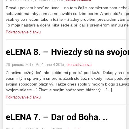
Pravdu poviem hneď na úvod – na tom čaji s premierom som nebol
sebavedomá, aby som sa nechválila cudzím perím. A ani netúžim pos
však vy po niečom takom túžite – žiadny problém, prezradím vám ak
To moja najstaršia dcéra Kika sedela pri čaji s premierom minulú ne
Pokračovanie článku
eLENA 8. – Hviezdy sú na svojom
26. januára 2017, Prečítané 4 301x,
elenaistvanova
Zdanlivo bežný deň, ale niečím mi preniká pod kožu. Dokopy sa nede
vesmír tým správnym smerom. Zažili ste tiež niekedy niečo podobné?
svojim spôsobom bláznivý. Takže dnes spolu v mojom blogu zauvažu
svojom mieste…“ Život je svojim spôsobom bláznivý… […]
Pokračovanie článku
eLENA 7. – Dar od Boha. ..