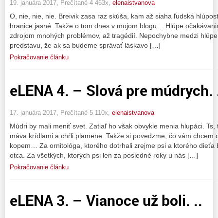
19. januára 2017, Prečítané 4 463x,
elenaistvanova
O, nie, nie, nie. Breivik zasa raz skúša, kam až siaha ľudská hlúpos
hranice jasné. Takže o tom dnes v mojom blogu… Hlúpe očakávani
zdrojom mnohých problémov, až tragédií. Nepochybne medzi hlúpe
predstavu, že ak sa budeme správať láskavo […]
Pokračovanie článku
eLENA 4. – Slová pre múdrych. 
17. januára 2017, Prečítané 5 110x,
elenaistvanova
Múdri by mali meniť svet. Zatiaľ ho však obvykle menia hlupáci. Ts, t
máva krídlami a chŕli plamene. Takže si povedzme, čo vám chce
kopem… Za ornitológa, ktorého dotrhali zrejme psi a ktorého dieťa 
otca. Za všetkých, ktorých psi len za posledné roky u nás […]
Pokračovanie článku
eLENA 3. – Vianoce už boli. ..