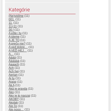
Kategórie
(Ne)vidíme
(11)
001.
(11)
11.
(11)
11×11
(11)
30.!
(11)
A ešte i tu
(11)
A ideme
(11)
A JE TO
(11)
A prečo nie?
(11)
A veď dobre…
(11)
A VEĎ HEJ…
(11)
A…
(11)
Aááá
(11)
Áááááá
(11)
Aaaach
(11)
Ach
(11)
Ach hej
(11)
Aerian
(11)
Aj tu
(11)
Ajajaj
(11)
Ak A
(11)
Aká je pravda
(11)
Ako
(11)
Ako je to naozaj
(11)
AKOBY
(11)
Akotak
(11)
Ale čo
(11)
Ale nooo…
(11)