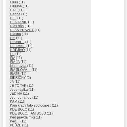
Fúúú
(11)
Fúúúha
(11)
HAF
(11)
Hanba
(11)
HEJ
(11)
HĽADANIE
(11)
Hlas dňa
(11)
HLAS PRAVDY
(11)
Hlasno
(11)
Hm
(11)
Hmmm…
(11)
Hra svetla
(11)
HREJIVO
(11)
I tu
(11)
IBA
(11)
IBA JA
(11)
Iba pravda
(11)
IBA SLOVÁ…
(11)
IBAŽE
(11)
ISKRIČKY
(2)
JA
(11)
JE TO TAK
(11)
Jedenástka
(11)
JEDINÁ
(11)
Jednou ranou
(11)
KAM
(11)
Kam kráča táto spoločnosť
(11)
KDE BOLO
(11)
KDE BOLO, TAM BOLO
(11)
Keď pravda mlčí
(11)
Keď…
(11)
KEĎŽE
(11)