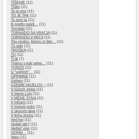
TÍŠENIE
(11)
Tíško
(11)
To je ono
(11)
TO JE TAK
(11)
To som ja
(11)
to svetlo svieti…
(11)
Tornádo
(11)
TORNÁDO SA VRACIA
(11)
TORNÁDO V AKCII
(11)
Tou cestou, ktorou si šiel…
(11)
Tri vety
(11)
TROŠKA
(11)
TU
(11)
ŤUK
(7)
Tvárou v tvár sebe…
(11)
TVRDO
(11)
U "ujetých"…
(11)
ÚPRIMNE
(11)
Úsmev
(11)
ÚZEMIE ANJELOV –
(11)
V lúčoch slnka
(11)
V mene Loly
(11)
V MENE SYNA
(11)
V mlčaní
(11)
V mojom srdci
(11)
V skorom ráne
(11)
V tichu dychu
(11)
Veď hej
(11)
Vedeli ste?
(11)
Vedieť viac
(11)
VERÍM…
(11)
Veru
(11)