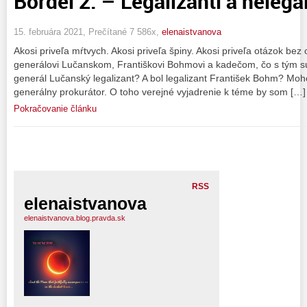
Bordel 2. – Legalizanti a nelegali
15. februára 2021, Prečítané 7 586x,
elenaistvanova
Akosi priveľa mŕtvych. Akosi priveľa špiny. Akosi priveľa otázok b
generálovi Lučanskom, Františkovi Bohmovi a kadečom, čo s tým s
generál Lučanský legalizant? A bol legalizant František Bohm? M
generálny prokurátor. O toho verejné vyjadrenie k téme by som […]
Pokračovanie článku
RSS
elenaistvanova
elenaistvanova.blog.pravda.sk