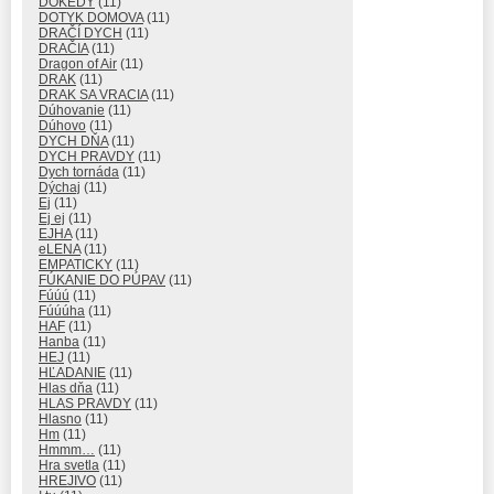
DOKEDY
(11)
DOTYK DOMOVA
(11)
DRAČÍ DYCH
(11)
DRAČIA
(11)
Dragon of Air
(11)
DRAK
(11)
DRAK SA VRACIA
(11)
Dúhovanie
(11)
Dúhovo
(11)
DYCH DŇA
(11)
DYCH PRAVDY
(11)
Dych tornáda
(11)
Dýchaj
(11)
Ej
(11)
Ej ej
(11)
EJHA
(11)
eLENA
(11)
EMPATICKY
(11)
FÚKANIE DO PÚPAV
(11)
Fúúú
(11)
Fúúúha
(11)
HAF
(11)
Hanba
(11)
HEJ
(11)
HĽADANIE
(11)
Hlas dňa
(11)
HLAS PRAVDY
(11)
Hlasno
(11)
Hm
(11)
Hmmm…
(11)
Hra svetla
(11)
HREJIVO
(11)