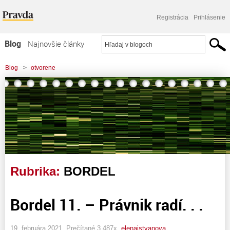
Registrácia
Prihlásenie
Blog
Najnovšie články
Najčítanejšie články
Blog
>
otvorene
Najkomentovanejšie články
Zoznam blogov
Komerčné blogy
Rubrika:
BORDEL
Bordel 11. – Právnik radí. . .
19. februára 2021, Prečítané 3 487x,
elenaistvanova