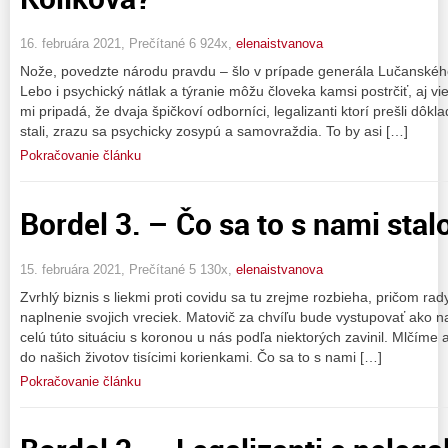
16. februára 2021, Prečítané 6 924x,
elenaistvanova
Nože, povedzte národu pravdu – šlo v prípade generála Lučanskéh
Lebo i psychický nátlak a týranie môžu človeka kamsi postrčiť, aj vi
mi pripadá, že dvaja špičkoví odborníci, legalizanti ktorí prešli dôk
stali, zrazu sa psychicky zosypú a samovraždia. To by asi […]
Pokračovanie článku
Bordel 3. – Čo sa to s nami stal
15. februára 2021, Prečítané 5 130x,
elenaistvanova
Zvrhlý biznis s liekmi proti covidu sa tu zrejme rozbieha, pričom rad
naplnenie svojich vreciek. Matovič za chvíľu bude vystupovať ako na
celú túto situáciu s koronou u nás podľa niektorých zavinil. Mlčíme 
do našich životov tisícimi korienkami. Čo sa to s nami […]
Pokračovanie článku