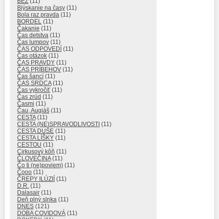
BEZ
(11)
Blýskanie na časy
(11)
Bola raz pravda
(11)
BORDEL
(11)
Čakanie
(11)
Čas detstva
(11)
Čas lumpov
(11)
ČAS ODPOVEDÍ
(11)
Čas otázok
(11)
ČAS PRAVDY
(11)
ČAS PRÍBEHOV
(11)
Čas šancí
(11)
ČAS SRDCA
(11)
Čas vykročiť
(11)
Čas zrúd
(11)
Časmi
(11)
Čau, Augiáš
(11)
CESTA
(11)
CESTA (NE)SPRAVODLIVOSTI
(11)
CESTA DUŠE
(11)
CESTA LÍŠKY
(11)
CESTOU
(11)
Cirkusový kôň
(11)
ČLOVEČINA
(11)
Čo ti (ne)poviem)
(11)
Čooo
(11)
ČREPY ILÚZIÍ
(11)
D.R.
(11)
Dalasair
(11)
Deň plný slnka
(11)
DNES
(121)
DOBA COVIDOVÁ
(11)