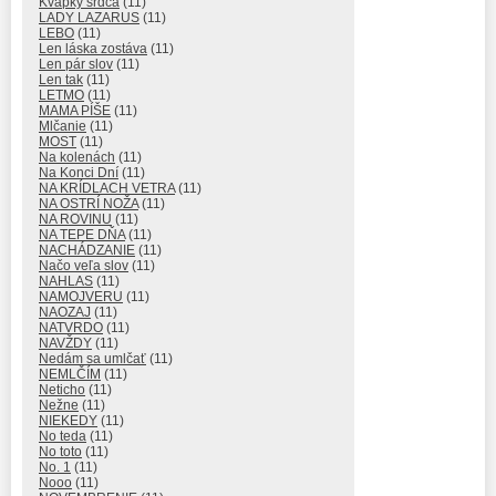
Kvapky srdca
(11)
LADY LAZARUS
(11)
LEBO
(11)
Len láska zostáva
(11)
Len pár slov
(11)
Len tak
(11)
LETMO
(11)
MAMA PÍŠE
(11)
Mlčanie
(11)
MOST
(11)
Na kolenách
(11)
Na Konci Dní
(11)
NA KRÍDLACH VETRA
(11)
NA OSTRÍ NOŽA
(11)
NA ROVINU
(11)
NA TEPE DŇA
(11)
NACHÁDZANIE
(11)
Načo veľa slov
(11)
NAHLAS
(11)
NAMOJVERU
(11)
NAOZAJ
(11)
NATVRDO
(11)
NAVŽDY
(11)
Nedám sa umlčať
(11)
NEMLČÍM
(11)
Neticho
(11)
Nežne
(11)
NIEKEDY
(11)
No teda
(11)
No toto
(11)
No. 1
(11)
Nooo
(11)