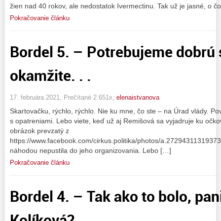
žien nad 40 rokov, ale nedostatok Ivermectinu. Tak už je jasné, o č
Pokračovanie článku
Bordel 5. – Potrebujeme dobrú 
okamžite. . .
17. februára 2021, Prečítané 2 651x,
elenaistvanova
Skartovačku, rýchlo, rýchlo. Nie ku mne, čo ste – na Úrad vlády. 
s opatreniami. Lebo viete, keď už aj Remišová sa vyjadruje ku očko
obrázok prevzatý z
https://www.facebook.com/cirkus.politika/photos/a.272943113193
náhodou nepustila do jeho organizovania. Lebo […]
Pokračovanie článku
Bordel 4. – Tak ako to bolo, pan
Kolíková?