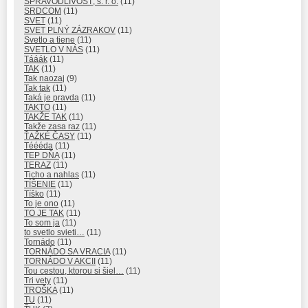
SPRAVODLIVOSŤ, s. r. o.
(11)
SRDCOM
(11)
SVET
(11)
SVET PLNÝ ZÁZRAKOV
(11)
Svetlo a tiene
(11)
SVETLO V NÁS
(11)
Tááák
(11)
TAK
(11)
Tak naozaj
(9)
Tak tak
(11)
Taká je pravda
(11)
TAKTO
(11)
TAKŽE TAK
(11)
Takže zasa raz
(11)
ŤAŽKÉ ČASY
(11)
Téééda
(11)
TEP DŇA
(11)
TERAZ
(11)
Ticho a nahlas
(11)
TÍŠENIE
(11)
Tíško
(11)
To je ono
(11)
TO JE TAK
(11)
To som ja
(11)
to svetlo svieti…
(11)
Tornádo
(11)
TORNÁDO SA VRACIA
(11)
TORNÁDO V AKCII
(11)
Tou cestou, ktorou si šiel…
(11)
Tri vety
(11)
TROŠKA
(11)
TU
(11)