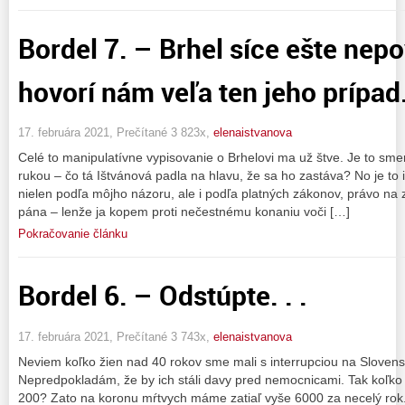
Bordel 7. – Brhel síce ešte nepo
hovorí nám veľa ten jeho prípad. 
17. februára 2021, Prečítané 3 823x,
elenaistvanova
Celé to manipulatívne vypisovanie o Brhelovi ma už štve. Je to sme
rukou – čo tá Ištvánová padla na hlavu, že sa ho zastáva? No je to 
nielen podľa môjho názoru, ale i podľa platných zákonov, právo n
pána – lenže ja kopem proti nečestnému konaniu voči […]
Pokračovanie článku
Bordel 6. – Odstúpte. . .
17. februára 2021, Prečítané 3 743x,
elenaistvanova
Neviem koľko žien nad 40 rokov sme mali s interrupciou na Slovens
Nepredpokladám, že by ich stáli davy pred nemocnicami. Tak koľko ic
200? Zato na koronu mŕtvych máme zatiaľ vyše 6000 za necelý rok. 