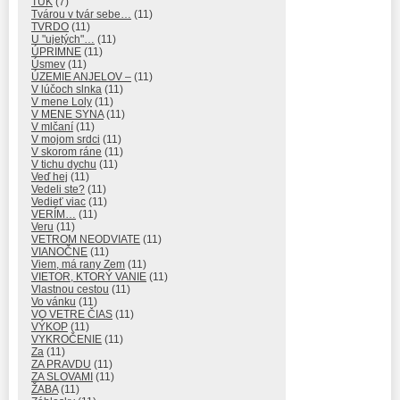
ŤUK
(7)
Tvárou v tvár sebe…
(11)
TVRDO
(11)
U "ujetých"…
(11)
ÚPRIMNE
(11)
Úsmev
(11)
ÚZEMIE ANJELOV –
(11)
V lúčoch slnka
(11)
V mene Loly
(11)
V MENE SYNA
(11)
V mlčaní
(11)
V mojom srdci
(11)
V skorom ráne
(11)
V tichu dychu
(11)
Veď hej
(11)
Vedeli ste?
(11)
Vedieť viac
(11)
VERÍM…
(11)
Veru
(11)
VETROM NEODVIATE
(11)
VIANOČNE
(11)
Viem, má rany Zem
(11)
VIETOR, KTORÝ VANIE
(11)
Vlastnou cestou
(11)
Vo vánku
(11)
VO VETRE ČIAS
(11)
VÝKOP
(11)
VYKROČENIE
(11)
Za
(11)
ZA PRAVDU
(11)
ZA SLOVAMI
(11)
ŽABA
(11)