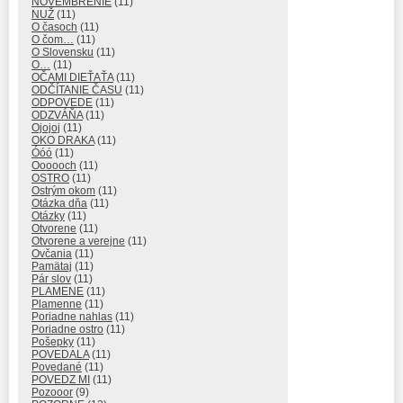
NOVEMBRENIE
(11)
NUŽ
(11)
O časoch
(11)
O čom…
(11)
O Slovensku
(11)
O…
(11)
OČAMI DIEŤAŤA
(11)
ODČÍTANIE ČASU
(11)
ODPOVEDE
(11)
ODZVÁŇA
(11)
Ojojoj
(11)
OKO DRAKA
(11)
Óóó
(11)
Oooooch
(11)
OSTRO
(11)
Ostrým okom
(11)
Otázka dňa
(11)
Otázky
(11)
Otvorene
(11)
Otvorene a verejne
(11)
Ovčania
(11)
Pamätaj
(11)
Pár slov
(11)
PLAMENE
(11)
Plamenne
(11)
Poriadne nahlas
(11)
Poriadne ostro
(11)
Pošepky
(11)
POVEDALA
(11)
Povedané
(11)
POVEDZ MI
(11)
Pozooor
(9)