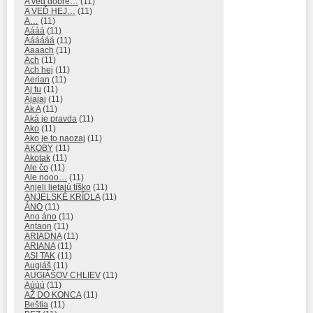
A veď dobre…
(11)
A VEĎ HEJ…
(11)
A…
(11)
Aááá
(11)
Áááááá
(11)
Aaaach
(11)
Ach
(11)
Ach hej
(11)
Aerian
(11)
Aj tu
(11)
Ajajaj
(11)
Ak A
(11)
Aká je pravda
(11)
Ako
(11)
Ako je to naozaj
(11)
AKOBY
(11)
Akotak
(11)
Ale čo
(11)
Ale nooo…
(11)
Anjeli lietajú tíško
(11)
ANJELSKÉ KRÍDLA
(11)
ÁNO
(11)
Ano áno
(11)
Antaon
(11)
ARIADNA
(11)
ARIANA
(11)
ASI TAK
(11)
Augiáš
(11)
AUGIÁŠOV CHLIEV
(11)
Aúúú
(11)
AŽ DO KONCA
(11)
Beštia
(11)