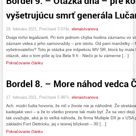
Bordel 9. – Otázka dňa – pre k
vyšetrujúcu smrť generála Lučan
18. februára 2021, Prečítané 3 074x,
elenaistvanova
Dvaja mŕtvi legalizanti. Pri tom jednom chýba hodina záznamu vo vä
záznam videa z jeho samovraždy – pre istotu. Od pani manželky – fi
vyšetrovateľov? Toto je otázka pre inšpekciu MV SR, ktorá by mala
otázok, ako o tom píše aj Iza Bela 9 h · Niečo je tu zámerne […]
Pokračovanie článku
Bordel 8. – More náhod vedca Če
17. februára 2021, Prečítané 5 987x,
elenaistvanova
Ach, múdri ľudia hovoria, že nič v živote nie je náhodné. Že stret
kadejaké veci – a že to všetko presne tak malo byť. Že sa veci d
tak uvažujte, aká je to veľká náhoda, že firma Multiple DX je v USA 
základni Fort Dettricku, jej v tesnej blízkosti – 30 […]
Pokračovanie článku