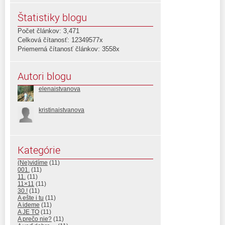
Štatistiky blogu
Počet článkov: 3,471
Celková čítanosť: 12349577x
Priemerná čítanosť článkov: 3558x
Autori blogu
elenaistvanova
kristinaistvanova
Kategórie
(Ne)vidíme
(11)
001.
(11)
11.
(11)
11×11
(11)
30.!
(11)
A ešte i tu
(11)
A ideme
(11)
A JE TO
(11)
A prečo nie?
(11)