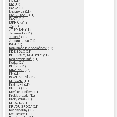
I tu
(11)
IBA
(11)
IBA JA
(11)
Iba pravda
(11)
IBA SLOVÁ…
(11)
IBAŽE
(11)
ISKRIČKY
(2)
JA
(11)
JE TO TAK
(11)
Jedenástka
(11)
JEDINÁ
(11)
Jednou ranou
(11)
KAM
(11)
Kam kráča táto spoločnosť
(11)
KDE BOLO
(11)
KDE BOLO, TAM BOLO
(11)
Keď pravda mlčí
(11)
Keď…
(11)
KEĎŽE
(11)
KIKA PÍŠE
(22)
KK
(11)
KOMU VERIŤ
(11)
KRÁČAM
(11)
Krajina víl
(11)
KRÍDLA
(11)
Krivé chodníčky
(11)
Krok k pravde
(11)
Kroky v tme
(11)
KRUCINÁL
(11)
KRVOU SRDCA
(11)
Kvapky dúhy
(11)
Kvapky krvi
(11)