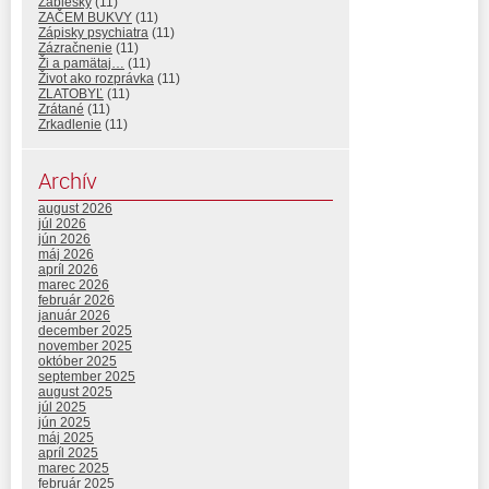
Záblesky
(11)
ZAČEM BUKVY
(11)
Zápisky psychiatra
(11)
Zázračnenie
(11)
Ži a pamätaj…
(11)
Život ako rozprávka
(11)
ZLATOBYĽ
(11)
Zrátané
(11)
Zrkadlenie
(11)
Archív
august 2026
júl 2026
jún 2026
máj 2026
apríl 2026
marec 2026
február 2026
január 2026
december 2025
november 2025
október 2025
september 2025
august 2025
júl 2025
jún 2025
máj 2025
apríl 2025
marec 2025
február 2025