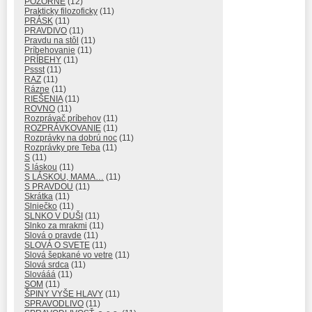
POZORNE
(12)
Prakticky filozoficky
(11)
PRÁSK
(11)
PRAVDIVO
(11)
Pravdu na stôl
(11)
Príbehovanie
(11)
PRÍBEHY
(11)
Pssst
(11)
RAZ
(11)
Rázne
(11)
RIEŠENIA
(11)
ROVNO
(11)
Rozprávač príbehov
(11)
ROZPRÁVKOVANIE
(11)
Rozprávky na dobrú noc
(11)
Rozprávky pre Teba
(11)
S
(11)
S láskou
(11)
S LÁSKOU, MAMA…
(11)
S PRAVDOU
(11)
Skrátka
(11)
Slniečko
(11)
SLNKO V DUŠI
(11)
Slnko za mrakmi
(11)
Slová o pravde
(11)
SLOVÁ O SVETE
(11)
Slová šepkané vo vetre
(11)
Slová srdca
(11)
Slovááá
(11)
SOM
(11)
ŠPINY VYŠE HLAVY
(11)
SPRAVODLIVO
(11)