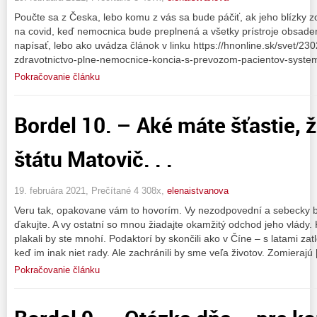
Poučte sa z Česka, lebo komu z vás sa bude páčiť, ak jeho blízky
na covid, keď nemocnica bude preplnená a všetky prístroje obsad
napísať, lebo ako uvádza článok v linku https://hnonline.sk/svet/2
zdravotnictvo-plne-nemocnice-koncia-s-prevozom-pacientov-system-
Pokračovanie článku
Bordel 10. – Aké máte šťastie, ž
štátu Matovič. . .
19. februára 2021, Prečítané 4 308x,
elenaistvanova
Veru tak, opakovane vám to hovorím. Vy nezodpovední a sebecky 
ďakujte. A vy ostatní so mnou žiadajte okamžitý odchod jeho vlády. 
plakali by ste mnohí. Podaktorí by skončili ako v Číne – s latami z
keď im inak niet rady. Ale zachránili by sme veľa životov. Zomierajú
Pokračovanie článku