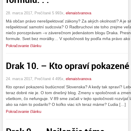
28. marca 2017, Prečítané 5 993x,
elenaistvanova
Má občan právo nerešpektovať zákony? Za akých okolností? A je sit
rešpektovať samotní sudcovia? O Radbruchovi ste toho zrejme veľ
niečo porozprávam –v záverečnom jedenástom blogu Draka. Presnej
formule. Svet bez morálky… V spoločnosti by podľa mňa právo ako
Pokračovanie článku
Drak 10. – Kto opraví pokazené h
24. marca 2017, Prečítané 4 495x,
elenaistvanova
Kto opraví pokazenú budúcnosť Slovenska? A kedy tak spraví? Le
teraz dobré nie je. O tom dnešný blog. Zmeny v spoločnosti a zm
všetkom, čo nefunguje. V 89 sme začali v tejto spoločnosti rozvíjať 
ako sa nám to podarilo? O koľko viac ich teraz máme? Ľudia […]
Pokračovanie článku