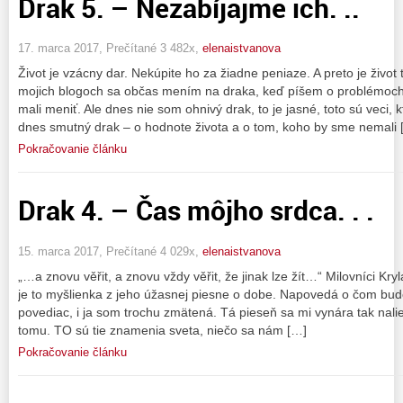
Drak 5. – Nezabíjajme ich. ..
17. marca 2017, Prečítané 3 482x,
elenaistvanova
Život je vzácny dar. Nekúpite ho za žiadne peniaze. A preto je život
mojich blogoch sa občas mením na draka, keď píšem o problémoch 
mali meniť. Ale dnes nie som ohnivý drak, to je jasné, toto sú veci, 
dnes smutný drak – o hodnote života a o tom, koho by sme nemali 
Pokračovanie článku
Drak 4. – Čas môjho srdca. . .
15. marca 2017, Prečítané 4 029x,
elenaistvanova
„…a znovu věřit, a znovu vždy věřit, že jinak lze žít…“ Milovníci Kr
je to myšlienka z jeho úžasnej piesne o dobe. Napovedá o čom bu
povediac, i ja som trochu zmätená. Tá pieseň sa mi vynára tak na
tomu. TO sú tie znamenia sveta, niečo sa nám […]
Pokračovanie článku