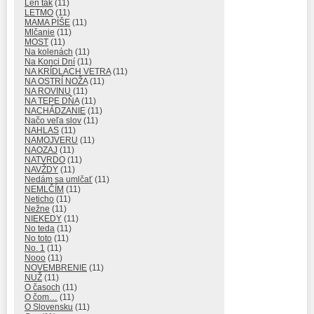
Len tak
(11)
LETMO
(11)
MAMA PÍŠE
(11)
Mlčanie
(11)
MOST
(11)
Na kolenách
(11)
Na Konci Dní
(11)
NA KRÍDLACH VETRA
(11)
NA OSTRÍ NOŽA
(11)
NA ROVINU
(11)
NA TEPE DŇA
(11)
NACHÁDZANIE
(11)
Načo veľa slov
(11)
NAHLAS
(11)
NAMOJVERU
(11)
NAOZAJ
(11)
NATVRDO
(11)
NAVŽDY
(11)
Nedám sa umlčať
(11)
NEMLČÍM
(11)
Neticho
(11)
Nežne
(11)
NIEKEDY
(11)
No teda
(11)
No toto
(11)
No. 1
(11)
Nooo
(11)
NOVEMBRENIE
(11)
NUŽ
(11)
O časoch
(11)
O čom…
(11)
O Slovensku
(11)