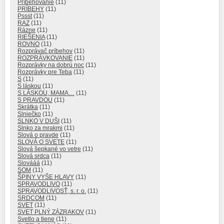
Príbehovanie
(11)
PRÍBEHY
(11)
Pssst
(11)
RAZ
(11)
Rázne
(11)
RIEŠENIA
(11)
ROVNO
(11)
Rozprávač príbehov
(11)
ROZPRÁVKOVANIE
(11)
Rozprávky na dobrú noc
(11)
Rozprávky pre Teba
(11)
S
(11)
S láskou
(11)
S LÁSKOU, MAMA…
(11)
S PRAVDOU
(11)
Skrátka
(11)
Slniečko
(11)
SLNKO V DUŠI
(11)
Slnko za mrakmi
(11)
Slová o pravde
(11)
SLOVÁ O SVETE
(11)
Slová šepkané vo vetre
(11)
Slová srdca
(11)
Slovááá
(11)
SOM
(11)
ŠPINY VYŠE HLAVY
(11)
SPRAVODLIVO
(11)
SPRAVODLIVOSŤ, s. r. o.
(11)
SRDCOM
(11)
SVET
(11)
SVET PLNÝ ZÁZRAKOV
(11)
Svetlo a tiene
(11)