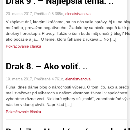
Drak 9 . – Najlepšia téma. ..
20. marca 2017, Prečítané 5 365x,
elenaistvanova
V záplave dní, ktorými kráčame, sa na nás valia správy. Aj tu na bl
možného, prevažne negatívneho. Žiadalo by sa niečo aspoň také po
dnešný horoskop z Pravdy. Takže o čom bude môj dnešný blog? No
ako počasie a ja… O téme, ktorú ťaháme z rukáva… No […]
Pokračovanie článku
Drak 8. – Ako voliť. ..
19. marca 2017, Prečítané 4 761x,
elenaistvanova
Fúha, dnes dáme blog o náročnosti výberu. O tom, čo, ako a prečo j
mali zvažovať pri výberoch v našom vlastnom živote i v spoločnosti
vyberáme rôzne veci. Niektoré výbery sú „malé“, zanedbateľné výz
nás len v danej chvíli. Napríklad […]
Pokračovanie článku