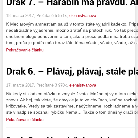
Drak 7. – Harabín má pravdu. A
18. marca 2017, Prečítané 5 571x,
elenaistvanova
K Mečiarovým amnestiám sa už v tomto štáte vyjadril kadekto. Pripad
nedali žiadne vyjadrenie, možno zrátať na prstoch rúk. No tak preč
dnešnom blogu pohovorím o tom, ako a prečo podľa mňa treba uzav
tom, prečo je podľa mňa teraz táto téma všade, všade, všade, až s
Pokračovanie článku
Drak 6. – Plávaj, plávaj, stále plá
17. marca 2017, Prečítané 3 970x,
elenaistvanova
Niekedy si kladiem otázku o zmysle života. Možno aj vy o tom niek
znovu. Ak hej, tak viete, že obvykle je to vo chvíľach, keď sa rozh
križovatke. Vtedy sa tak zastavíme, nadýchneme, rozhliadneme a vo
ste v nadpise spoznali rybičku Nema… Takže o tom dnešný dračí bl
Pokračovanie článku