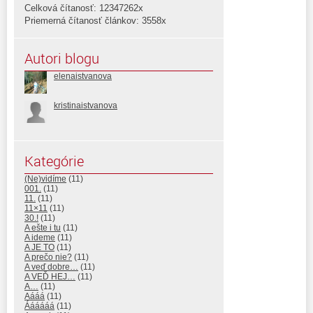
Celková čítanosť: 12347262x
Priemerná čítanosť článkov: 3558x
Autori blogu
elenaistvanova
kristinaistvanova
Kategórie
(Ne)vidíme
(11)
001.
(11)
11.
(11)
11×11
(11)
30.!
(11)
A ešte i tu
(11)
A ideme
(11)
A JE TO
(11)
A prečo nie?
(11)
A veď dobre…
(11)
A VEĎ HEJ…
(11)
A…
(11)
Aááá
(11)
Áááááá
(11)