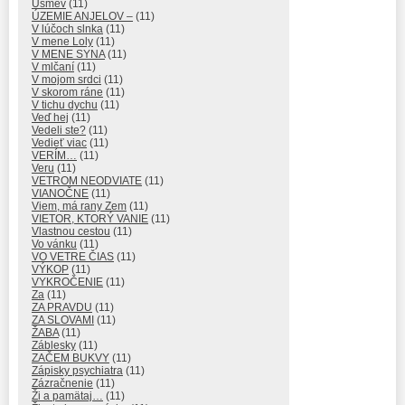
Úsmev
(11)
ÚZEMIE ANJELOV –
(11)
V lúčoch slnka
(11)
V mene Loly
(11)
V MENE SYNA
(11)
V mlčaní
(11)
V mojom srdci
(11)
V skorom ráne
(11)
V tichu dychu
(11)
Veď hej
(11)
Vedeli ste?
(11)
Vedieť viac
(11)
VERÍM…
(11)
Veru
(11)
VETROM NEODVIATE
(11)
VIANOČNE
(11)
Viem, má rany Zem
(11)
VIETOR, KTORÝ VANIE
(11)
Vlastnou cestou
(11)
Vo vánku
(11)
VO VETRE ČIAS
(11)
VÝKOP
(11)
VYKROČENIE
(11)
Za
(11)
ZA PRAVDU
(11)
ZA SLOVAMI
(11)
ŽABA
(11)
Záblesky
(11)
ZAČEM BUKVY
(11)
Zápisky psychiatra
(11)
Zázračnenie
(11)
Ži a pamätaj…
(11)