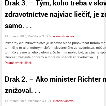
Drak 3. – Tým, koho treba v sl
zdravotníctve najviac liečiť, je 
samo. . .
14. marca 2017, Prečítané 3 897x,
elenaistvanova
Primárny cieľ zdravotníctva je uchovať alebo prinavracať ľuďom m
tom, či je to aj primárnym cieľom slovenského zdravotníctva, mô
tom, čo zrejme je jeho cieľom a čo by ním mohlo byť, uvažujme spo
Drucker, zastavte odborný a morálny úpadok zdravotníctva… […]
Pokračovanie článku
Drak 2. – Ako minister Richter
znižoval. . .
13. marca 2017, Prečítané 4 112x,
elenaistvanova