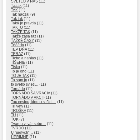
SVETLO V NÁS
(11)
Tááák
(11)
TAK
(11)
Tak naozaj
(9)
Tak tak
(11)
Taká je pravda
(11)
TAKTO
(11)
TAKŽE TAK
(11)
Takže zasa raz
(11)
ŤAŽKÉ ČASY
(11)
Téééda
(11)
TEP DŇA
(11)
TERAZ
(11)
Ticho a nahlas
(11)
TÍŠENIE
(11)
Tíško
(11)
To je ono
(11)
TO JE TAK
(11)
To som ja
(11)
to svetlo svieti…
(11)
Tornádo
(11)
TORNÁDO SA VRACIA
(11)
TORNÁDO V AKCII
(11)
Tou cestou, ktorou si šiel…
(11)
Tri vety
(11)
TROŠKA
(11)
TU
(11)
ŤUK
(7)
Tvárou v tvár sebe…
(11)
TVRDO
(11)
U "ujetých"…
(11)
ÚPRIMNE
(11)