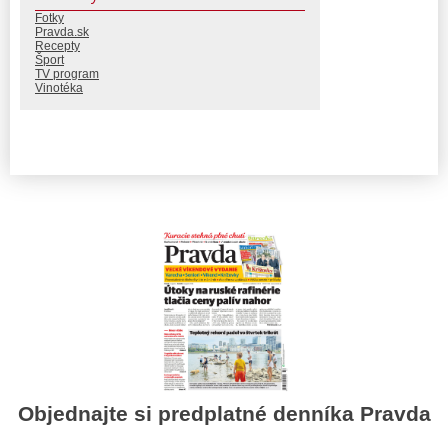
Fotky
Pravda.sk
Recepty
Šport
TV program
Vinotéka
Objednajte si predplatné denníka Pravda