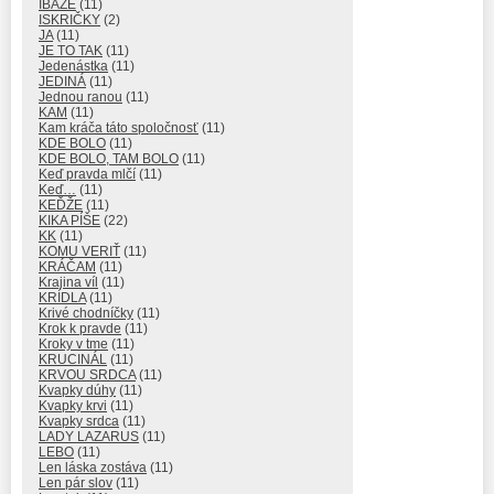
IBAŽE
(11)
ISKRIČKY
(2)
JA
(11)
JE TO TAK
(11)
Jedenástka
(11)
JEDINÁ
(11)
Jednou ranou
(11)
KAM
(11)
Kam kráča táto spoločnosť
(11)
KDE BOLO
(11)
KDE BOLO, TAM BOLO
(11)
Keď pravda mlčí
(11)
Keď…
(11)
KEĎŽE
(11)
KIKA PÍŠE
(22)
KK
(11)
KOMU VERIŤ
(11)
KRÁČAM
(11)
Krajina víl
(11)
KRÍDLA
(11)
Krivé chodníčky
(11)
Krok k pravde
(11)
Kroky v tme
(11)
KRUCINÁL
(11)
KRVOU SRDCA
(11)
Kvapky dúhy
(11)
Kvapky krvi
(11)
Kvapky srdca
(11)
LADY LAZARUS
(11)
LEBO
(11)
Len láska zostáva
(11)
Len pár slov
(11)