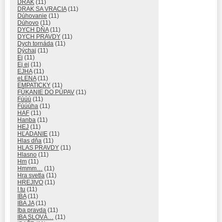
DRAK
(11)
DRAK SA VRACIA
(11)
Dúhovanie
(11)
Dúhovo
(11)
DYCH DŇA
(11)
DYCH PRAVDY
(11)
Dych tornáda
(11)
Dýchaj
(11)
Ej
(11)
Ej ej
(11)
EJHA
(11)
eLENA
(11)
EMPATICKY
(11)
FÚKANIE DO PÚPAV
(11)
Fúúú
(11)
Fúúúha
(11)
HAF
(11)
Hanba
(11)
HEJ
(11)
HĽADANIE
(11)
Hlas dňa
(11)
HLAS PRAVDY
(11)
Hlasno
(11)
Hm
(11)
Hmmm…
(11)
Hra svetla
(11)
HREJIVO
(11)
I tu
(11)
IBA
(11)
IBA JA
(11)
Iba pravda
(11)
IBA SLOVÁ…
(11)