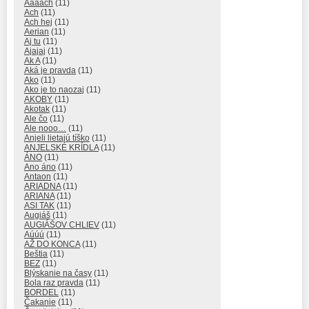
Aaaach
(11)
Ach
(11)
Ach hej
(11)
Aerian
(11)
Aj tu
(11)
Ajajaj
(11)
Ak A
(11)
Aká je pravda
(11)
Ako
(11)
Ako je to naozaj
(11)
AKOBY
(11)
Akotak
(11)
Ale čo
(11)
Ale nooo…
(11)
Anjeli lietajú tíško
(11)
ANJELSKÉ KRÍDLA
(11)
ÁNO
(11)
Ano áno
(11)
Antaon
(11)
ARIADNA
(11)
ARIANA
(11)
ASI TAK
(11)
Augiáš
(11)
AUGIÁŠOV CHLIEV
(11)
Aúúú
(11)
AŽ DO KONCA
(11)
Beštia
(11)
BEZ
(11)
Blýskanie na časy
(11)
Bola raz pravda
(11)
BORDEL
(11)
Čakanie
(11)