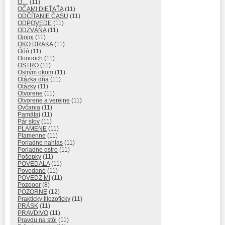
O…
(11)
OČAMI DIEŤAŤA
(11)
ODČÍTANIE ČASU
(11)
ODPOVEDE
(11)
ODZVÁŇA
(11)
Ojojoj
(11)
OKO DRAKA
(11)
Óóó
(11)
Oooooch
(11)
OSTRO
(11)
Ostrým okom
(11)
Otázka dňa
(11)
Otázky
(11)
Otvorene
(11)
Otvorene a verejne
(11)
Ovčania
(11)
Pamätaj
(11)
Pár slov
(11)
PLAMENE
(11)
Plamenne
(11)
Poriadne nahlas
(11)
Poriadne ostro
(11)
Pošepky
(11)
POVEDALA
(11)
Povedané
(11)
POVEDZ MI
(11)
Pozooor
(8)
POZORNE
(12)
Prakticky filozoficky
(11)
PRÁSK
(11)
PRAVDIVO
(11)
Pravdu na stôl
(11)