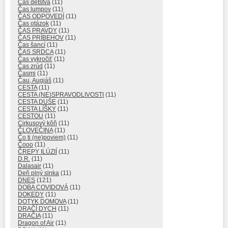
Čas detstva
(11)
Čas lumpov
(11)
ČAS ODPOVEDÍ
(11)
Čas otázok
(11)
ČAS PRAVDY
(11)
ČAS PRÍBEHOV
(11)
Čas šancí
(11)
ČAS SRDCA
(11)
Čas vykročiť
(11)
Čas zrúd
(11)
Časmi
(11)
Čau, Augiáš
(11)
CESTA
(11)
CESTA (NE)SPRAVODLIVOSTI
(11)
CESTA DUŠE
(11)
CESTA LÍŠKY
(11)
CESTOU
(11)
Cirkusový kôň
(11)
ČLOVEČINA
(11)
Čo ti (ne)poviem)
(11)
Čooo
(11)
ČREPY ILÚZIÍ
(11)
D.R.
(11)
Dalasair
(11)
Deň plný slnka
(11)
DNES
(121)
DOBA COVIDOVÁ
(11)
DOKEDY
(11)
DOTYK DOMOVA
(11)
DRAČÍ DYCH
(11)
DRAČIA
(11)
Dragon of Air
(11)