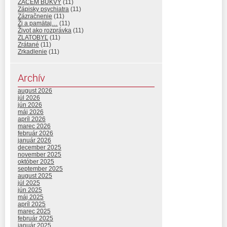
ZAČEM BUKVY
(11)
Zápisky psychiatra
(11)
Zázračnenie
(11)
Ži a pamätaj…
(11)
Život ako rozprávka
(11)
ZLATOBYĽ
(11)
Zrátané
(11)
Zrkadlenie
(11)
Archív
august 2026
júl 2026
jún 2026
máj 2026
apríl 2026
marec 2026
február 2026
január 2026
december 2025
november 2025
október 2025
september 2025
august 2025
júl 2025
jún 2025
máj 2025
apríl 2025
marec 2025
február 2025
január 2025