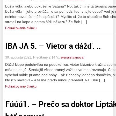
Božia vôľa, alebo pokušenie Satana? No, tak čím je tá terajšia páp
Božia vôľa – jeho prevláčanie sa pomedzi ľudí v tejto dobe? Veď je r
neinformoval, čo môže spôsobiť? Myslíte si, že to skutočne Boh chc
stretali na kope a potom šírili nákazu? Že Boh […]
Pokračovanie článku
IBA JA 5. – Vietor a dážď. ..
30. augusta 2021, Prečítané 2 147x,
elenaistvanova
Dážď klope podchvíľou na podokenicu, vietor bláznivo krúži a spom
mňa poletujú. Stredajší včasnoranný zážitok vo mne rezonuje. Cesto
vybehol náhle priamo pod nohy – až z chodby jedného domčeka, suse
kto ich navštívil – a tesne predo mnou prebehol. Na líšku […]
Pokračovanie článku
Fúúú1. – Prečo sa doktor Lipták