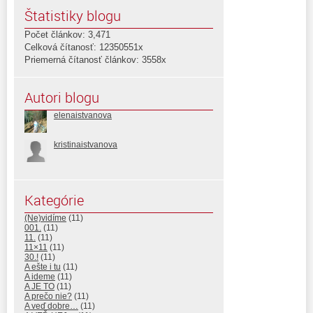
Štatistiky blogu
Počet článkov: 3,471
Celková čítanosť: 12350551x
Priemerná čítanosť článkov: 3558x
Autori blogu
elenaistvanova
kristinaistvanova
Kategórie
(Ne)vidíme
(11)
001.
(11)
11.
(11)
11×11
(11)
30.!
(11)
A ešte i tu
(11)
A ideme
(11)
A JE TO
(11)
A prečo nie?
(11)
A veď dobre…
(11)