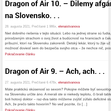
Dragon of Air 10. – Dilemy afgá
na Slovensko. . .
28. augusta 2021, Prečítané 1 986x,
elenaistvanova
Niet dobrého riešenia v tejto situácii. Lebo na jednej strane sú ľudia,
prirodzeným strachom o svoj život a budúcnosť na hraniciach a čak
príbuzní, ktorí na Slovensku zakorenili. Detský lekár, ktorý tu žije u
možnosť doviesť sem do bezpečia svojho otca – že nechce nič, pos
Pokračovanie článku
Dragon of Air 9. – Ach, ach. . .
27. augusta 2021, Prečítané 6 478x,
elenaistvanova
Máte praktickú skúsenosť so sexom? Pokojne môžete byť sexuológo
na Slovensku určite áno. A merali ste si niekedy teplotu, či brali ta
boli hotový doktor – raz-dva takto môžeme zvýšiť zúfalo deficitné s
Ach, že prečo takto hovorím? No veď pozrite, čo […]
Pokračovanie článku