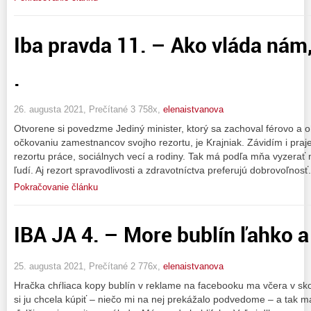
Iba pravda 11. – Ako vláda nám,
.
26. augusta 2021, Prečítané 3 758x,
elenaistvanova
Otvorene si povedzme Jediný minister, ktorý sa zachoval férovo a o
očkovaniu zamestnancov svojho rezortu, je Krajniak. Závidím i pra
rezortu práce, sociálnych vecí a rodiny. Tak má podľa mňa vyzerať m
ľudí. Aj rezort spravodlivosti a zdravotníctva preferujú dobrovoľnos
Pokračovanie článku
IBA JA 4. – More bublín ľahko a r
25. augusta 2021, Prečítané 2 776x,
elenaistvanova
Hračka chŕliaca kopy bublín v reklame na facebooku ma včera v sk
si ju chcela kúpiť – niečo mi na nej prekážalo podvedome – a tak ma