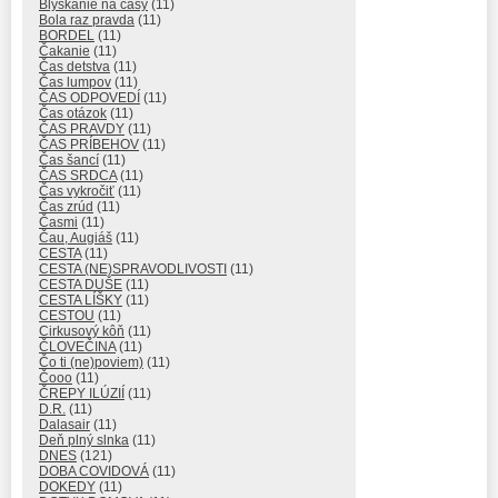
Blýskanie na časy
(11)
Bola raz pravda
(11)
BORDEL
(11)
Čakanie
(11)
Čas detstva
(11)
Čas lumpov
(11)
ČAS ODPOVEDÍ
(11)
Čas otázok
(11)
ČAS PRAVDY
(11)
ČAS PRÍBEHOV
(11)
Čas šancí
(11)
ČAS SRDCA
(11)
Čas vykročiť
(11)
Čas zrúd
(11)
Časmi
(11)
Čau, Augiáš
(11)
CESTA
(11)
CESTA (NE)SPRAVODLIVOSTI
(11)
CESTA DUŠE
(11)
CESTA LÍŠKY
(11)
CESTOU
(11)
Cirkusový kôň
(11)
ČLOVEČINA
(11)
Čo ti (ne)poviem)
(11)
Čooo
(11)
ČREPY ILÚZIÍ
(11)
D.R.
(11)
Dalasair
(11)
Deň plný slnka
(11)
DNES
(121)
DOBA COVIDOVÁ
(11)
DOKEDY
(11)