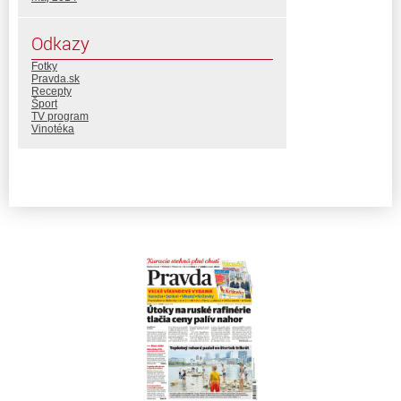
Odkazy
Fotky
Pravda.sk
Recepty
Šport
TV program
Vinotéka