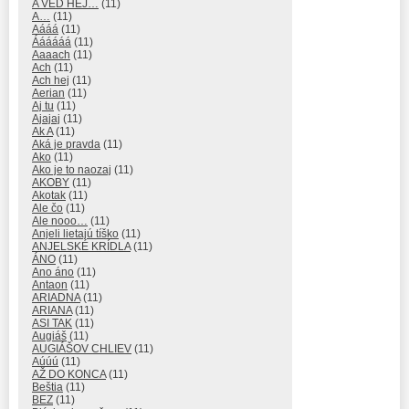
A VEĎ HEJ…
(11)
A…
(11)
Aááá
(11)
Áááááá
(11)
Aaaach
(11)
Ach
(11)
Ach hej
(11)
Aerian
(11)
Aj tu
(11)
Ajajaj
(11)
Ak A
(11)
Aká je pravda
(11)
Ako
(11)
Ako je to naozaj
(11)
AKOBY
(11)
Akotak
(11)
Ale čo
(11)
Ale nooo…
(11)
Anjeli lietajú tíško
(11)
ANJELSKÉ KRÍDLA
(11)
ÁNO
(11)
Ano áno
(11)
Antaon
(11)
ARIADNA
(11)
ARIANA
(11)
ASI TAK
(11)
Augiáš
(11)
AUGIÁŠOV CHLIEV
(11)
Aúúú
(11)
AŽ DO KONCA
(11)
Beštia
(11)
BEZ
(11)