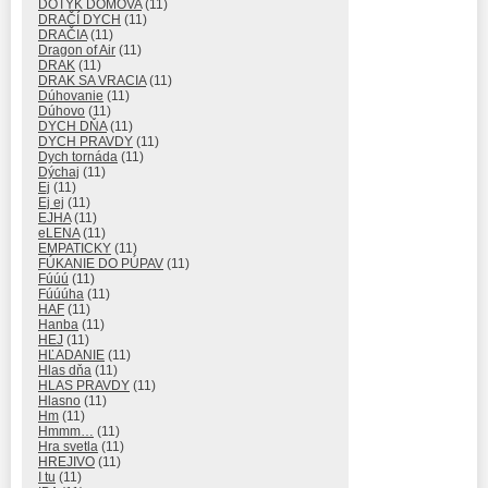
DOTYK DOMOVA
(11)
DRAČÍ DYCH
(11)
DRAČIA
(11)
Dragon of Air
(11)
DRAK
(11)
DRAK SA VRACIA
(11)
Dúhovanie
(11)
Dúhovo
(11)
DYCH DŇA
(11)
DYCH PRAVDY
(11)
Dych tornáda
(11)
Dýchaj
(11)
Ej
(11)
Ej ej
(11)
EJHA
(11)
eLENA
(11)
EMPATICKY
(11)
FÚKANIE DO PÚPAV
(11)
Fúúú
(11)
Fúúúha
(11)
HAF
(11)
Hanba
(11)
HEJ
(11)
HĽADANIE
(11)
Hlas dňa
(11)
HLAS PRAVDY
(11)
Hlasno
(11)
Hm
(11)
Hmmm…
(11)
Hra svetla
(11)
HREJIVO
(11)
I tu
(11)