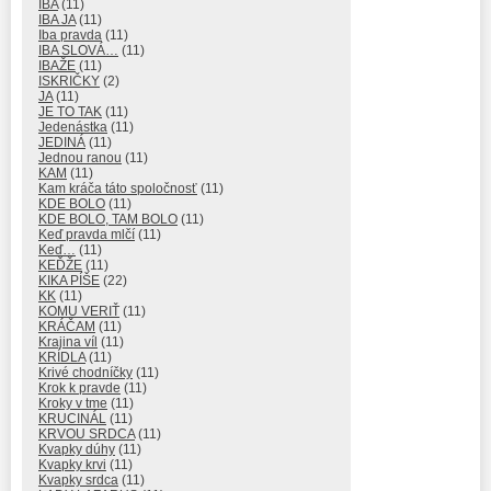
IBA
(11)
IBA JA
(11)
Iba pravda
(11)
IBA SLOVÁ…
(11)
IBAŽE
(11)
ISKRIČKY
(2)
JA
(11)
JE TO TAK
(11)
Jedenástka
(11)
JEDINÁ
(11)
Jednou ranou
(11)
KAM
(11)
Kam kráča táto spoločnosť
(11)
KDE BOLO
(11)
KDE BOLO, TAM BOLO
(11)
Keď pravda mlčí
(11)
Keď…
(11)
KEĎŽE
(11)
KIKA PÍŠE
(22)
KK
(11)
KOMU VERIŤ
(11)
KRÁČAM
(11)
Krajina víl
(11)
KRÍDLA
(11)
Krivé chodníčky
(11)
Krok k pravde
(11)
Kroky v tme
(11)
KRUCINÁL
(11)
KRVOU SRDCA
(11)
Kvapky dúhy
(11)
Kvapky krvi
(11)
Kvapky srdca
(11)