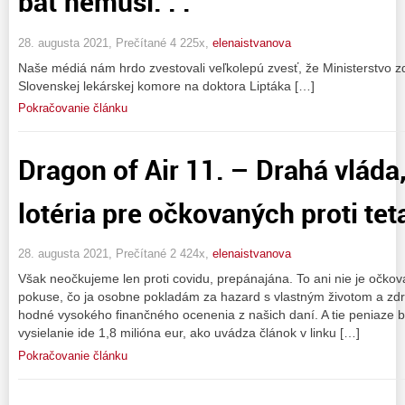
báť nemusí. . .
28. augusta 2021, Prečítané 4 225x,
elenaistvanova
Naše médiá nám hrdo zvestovali veľkolepú zvesť, že Ministerstvo z
Slovenskej lekárskej komore na doktora Liptáka […]
Pokračovanie článku
Dragon of Air 11. – Drahá vláda
lotéria pre očkovaných proti te
28. augusta 2021, Prečítané 2 424x,
elenaistvanova
Však neočkujeme len proti covidu, prepánajána. To ani nie je očkova
pokuse, čo ja osobne pokladám za hazard s vlastným životom a zd
hodné vysokého finančného ocenenia z našich daní. A tie peniaze by 
vysielanie ide 1,8 milióna eur, ako uvádza článok v linku […]
Pokračovanie článku