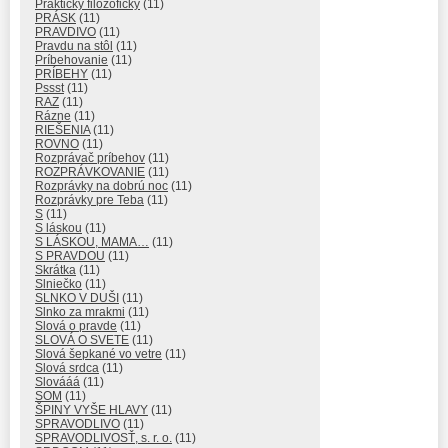
Prakticky filozoficky
(11)
PRÁSK
(11)
PRAVDIVO
(11)
Pravdu na stôl
(11)
Príbehovanie
(11)
PRÍBEHY
(11)
Pssst
(11)
RAZ
(11)
Rázne
(11)
RIEŠENIA
(11)
ROVNO
(11)
Rozprávač príbehov
(11)
ROZPRÁVKOVANIE
(11)
Rozprávky na dobrú noc
(11)
Rozprávky pre Teba
(11)
S
(11)
S láskou
(11)
S LÁSKOU, MAMA…
(11)
S PRAVDOU
(11)
Skrátka
(11)
Slniečko
(11)
SLNKO V DUŠI
(11)
Slnko za mrakmi
(11)
Slová o pravde
(11)
SLOVÁ O SVETE
(11)
Slová šepkané vo vetre
(11)
Slová srdca
(11)
Slovááá
(11)
SOM
(11)
ŠPINY VYŠE HLAVY
(11)
SPRAVODLIVO
(11)
SPRAVODLIVOSŤ, s. r. o.
(11)