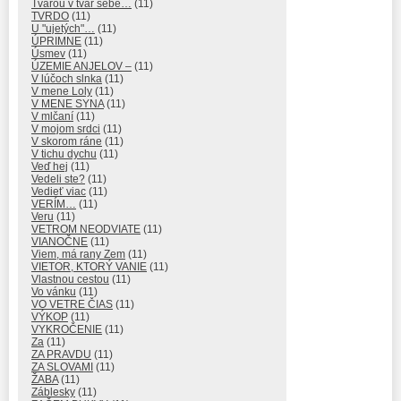
Tvárou v tvár sebe…
(11)
TVRDO
(11)
U "ujetých"…
(11)
ÚPRIMNE
(11)
Úsmev
(11)
ÚZEMIE ANJELOV –
(11)
V lúčoch slnka
(11)
V mene Loly
(11)
V MENE SYNA
(11)
V mlčaní
(11)
V mojom srdci
(11)
V skorom ráne
(11)
V tichu dychu
(11)
Veď hej
(11)
Vedeli ste?
(11)
Vedieť viac
(11)
VERÍM…
(11)
Veru
(11)
VETROM NEODVIATE
(11)
VIANOČNE
(11)
Viem, má rany Zem
(11)
VIETOR, KTORÝ VANIE
(11)
Vlastnou cestou
(11)
Vo vánku
(11)
VO VETRE ČIAS
(11)
VÝKOP
(11)
VYKROČENIE
(11)
Za
(11)
ZA PRAVDU
(11)
ZA SLOVAMI
(11)
ŽABA
(11)
Záblesky
(11)