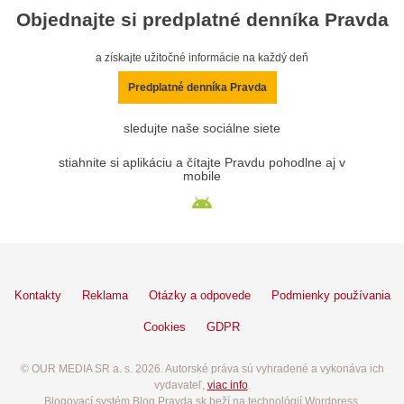
Objednajte si predplatné denníka Pravda
a získajte užitočné informácie na každý deň
Predplatné denníka Pravda
sledujte naše sociálne siete
stiahnite si aplikáciu a čítajte Pravdu pohodlne aj v
mobile
Kontakty
Reklama
Otázky a odpovede
Podmienky používania
Cookies
GDPR
© OUR MEDIA SR a. s. 2026. Autorské práva sú vyhradené a vykonáva ich
vydavateľ,
viac info
.
Blogovací systém Blog.Pravda.sk beží na technológií Wordpress.