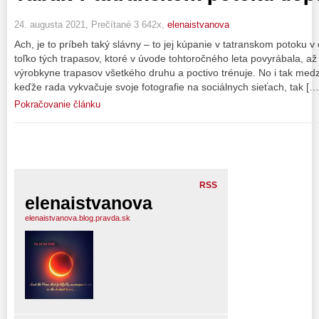
24. augusta 2021, Prečítané 3 642x,
elenaistvanova
Ach, je to príbeh taký slávny – to jej kúpanie v tatranskom potoku
toľko tých trapasov, ktoré v úvode tohtoročného leta povyrábala, až 
výrobkyne trapasov všetkého druhu a poctivo trénuje. No i tak medzi 
keďže rada vykvačuje svoje fotografie na sociálnych sieťach, tak […
Pokračovanie článku
RSS
elenaistvanova
elenaistvanova.blog.pravda.sk