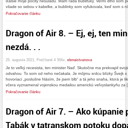
ďalšie moje pocity nesúladu. Mám rada bublifuky. Veľmi dlho som po
všade so sebou v kabelke, a bublinky som vyfukovala, keď som s n
Pokračovanie článku
Dragon of Air 8. – Ej, ej, ten mi
nezdá. . .
25. augusta 2021, Prečítané 4 356x,
elenaistvanova
Je to veľký recesista, ten minister Naď. Skutočne ma prekvapil svo
odvahou. To som od neho nečakala. Je môjmu srdcu blízky Švejk 
hovoriaci „poslušne hlásím, že jsem blb“ a tá jeho snaha, ktorá je 
včera vyznamenal vojenskou medailou americkú veľvyslankyňu za 
Pokračovanie článku
Dragon of Air 7. – Ako kúpanie
Tabák v tatranskom potoku dopad