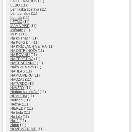
LADY LAZARUS
(11)
LEBO
(11)
Len láska zostáva
(11)
Len pár slov
(11)
Len tak
(11)
LETMO
(11)
MAMA PÍŠE
(11)
Mlčanie
(11)
MOST
(11)
Na kolenách
(11)
Na Konci Dní
(11)
NA KRÍDLACH VETRA
(11)
NA OSTRÍ NOŽA
(11)
NA ROVINU
(11)
NA TEPE DŇA
(11)
NACHÁDZANIE
(11)
Načo veľa slov
(11)
NAHLAS
(11)
NAMOJVERU
(11)
NAOZAJ
(11)
NATVRDO
(11)
NAVŽDY
(11)
Nedám sa umlčať
(11)
NEMLČÍM
(11)
Neticho
(11)
Nežne
(11)
NIEKEDY
(11)
No teda
(11)
No toto
(11)
No. 1
(11)
Nooo
(11)
NOVEMBRENIE
(11)