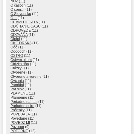
NUŽ
(11)
O časoch
(11)
O čom…
(11)
O Slovensku
(11)
O…
(11)
OČAMI DIEŤAŤA
(11)
ODČÍTANIE ČASU
(11)
ODPOVEDE
(11)
ODZVÁŇA
(11)
Ojojoj
(11)
OKO DRAKA
(11)
Óóó
(11)
Oooooch
(11)
OSTRO
(11)
Ostrým okom
(11)
Otázka dňa
(11)
Otázky
(11)
Otvorene
(11)
Otvorene a verejne
(11)
Ovčania
(11)
Pamätaj
(11)
Pár slov
(11)
PLAMENE
(11)
Plamenne
(11)
Poriadne nahlas
(11)
Poriadne ostro
(11)
Pošepky
(11)
POVEDALA
(11)
Povedané
(11)
POVEDZ MI
(11)
Pozooor
(9)
POZORNE
(12)