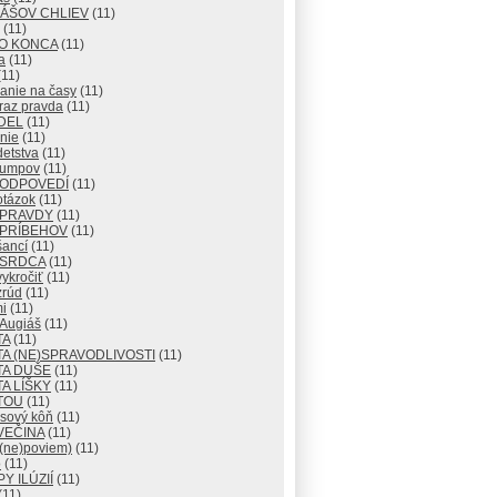
IÁŠOV CHLIEV
(11)
(11)
DO KONCA
(11)
a
(11)
11)
anie na časy
(11)
raz pravda
(11)
DEL
(11)
nie
(11)
detstva
(11)
lumpov
(11)
 ODPOVEDÍ
(11)
otázok
(11)
 PRAVDY
(11)
 PRÍBEHOV
(11)
šancí
(11)
 SRDCA
(11)
ykročiť
(11)
zrúd
(11)
i
(11)
 Augiáš
(11)
TA
(11)
A (NE)SPRAVODLIVOSTI
(11)
TA DUŠE
(11)
A LÍŠKY
(11)
TOU
(11)
usový kôň
(11)
VEČINA
(11)
 (ne)poviem)
(11)
o
(11)
Y ILÚZIÍ
(11)
(11)