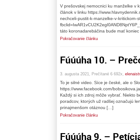
V prešovskej nemocnici ku manželke v kr
článok v linku https://www.hlavnydenni
nechceli-pustit-k-manzelke-v-kritickom-
fbclid=IwAR1vCU2K2egI0AND8NptY6P
táto koronadarebáčina bude mať koniec
Pokračovanie článku
Fúúúha 10. – Prečo 
3. augusta 2021, Prečítané 6 692x,
elenais
To je silné video. Síce je české, ale o S
https://www.facebook.com/bobosikova.j
Každý si ich zdroj môže vybrať. Niekto b
poradcov, ktorých už radšej označujú len 
prinajmenšom otáznou […]
Pokračovanie článku
Fúúúha 9. – Petícia