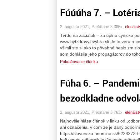
Fúúúha 7. – Lotéria
2. augusta 2021, Prečítané 3 386x,
elenais
Tvrdo na začiatok – za úplne cynické p
www.bytzdravyjevyhra.sk Je to veru rece
všimli ste si ako to pôvabné heslo zmiz
som dohlásila jeho propagátorov do toh
Pokračovanie článku
Fúha 6. – Pandemi
bezodkladne odvolať
2. augusta 2021, Prečítané 3 763x,
elenais
Najnovšie hlása článok v linku od „odbo
ani označenia, v čom že je daný odborn
https://slovensko.hnonline.sk/6224273-t
ludi-varuje-odbornik takže tento odborní