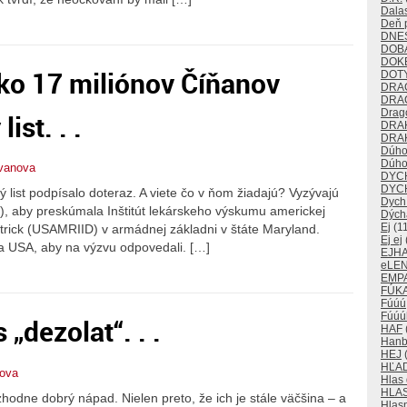
Dalas
Deň p
DNE
DOB
DOK
ko 17 miliónov Číňanov
DOT
DRA
DRA
Drago
ist. . .
DRA
DRAK
Dúho
Dúho
tvanova
DYC
DYC
 list podpísalo doteraz. A viete čo v ňom žiadajú? Vyzývajú
Dych
, aby preskúmala Inštitút lekárskeho výskumu americkej
Dých
Ej
(11
trick (USAMRIID) v armádnej základni v štáte Maryland.
Ej ej
ala USA, aby na výzvu odpovedali. […]
EJH
eLE
EMP
FÚKA
Fúúú
Fúúú
„dezolat“. . .
HAF
Han
HEJ
(
HĽA
nova
Hlas
HLA
odne dobrý nápad. Nielen preto, že ich je stále väčšina – a
Hlas