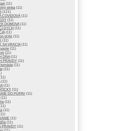
air
(11)
lný slnka
(11)
S
(121)
A COVIDOVÁ
(11)
EDY
(11)
YK DOMOVA
(11)
ČÍ DYCH
(11)
ČIA
(11)
n of Air
(11)
K
(11)
 SA VRACIA
(11)
vanie
(11)
vo
(11)
H DŇA
(11)
H PRAVDY
(11)
 tornáda
(11)
aj
(11)
)
(11)
A
(11)
NA
(11)
ATICKY
(11)
NIE DO PÚPAV
(11)
(11)
ha
(11)
(11)
ba
(11)
11)
DANIE
(11)
 dňa
(11)
S PRAVDY
(11)
no
(11)