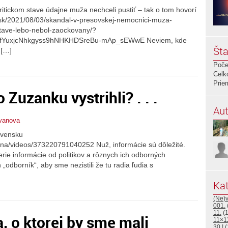
itickom stave údajne muža nechceli pustiť – tak o tom hovorí
k.sk/2021/08/03/skandal-v-presovskej-nemocnici-muza-
stave-lebo-nebol-zaockovany/?
_fYuxjcNhkgyss9hNHKHDSreBu-mAp_sEWwE Neviem, kde
Šta
 […]
Poče
Celk
Prie
Zuzanku vystrihli? . . .
Aut
tvanova
lovensku
ana/videos/373220791040252 Nuž, informácie sú dôležité.
erie informácie od politikov a rôznych ich odborných
„odborník“, aby sme nezistili že tu radia ľudia s
Kat
(Ne)
001.
11.
(1
, o ktorej by sme mali
11×1
30.!
(