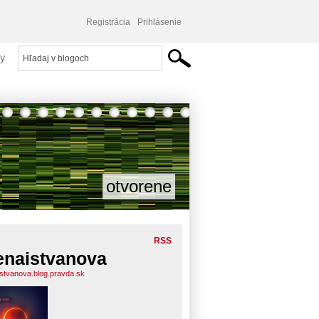
Registrácia
Prihlásenie
y
otvorene
RSS
enaistvanova
istvanova.blog.pravda.sk