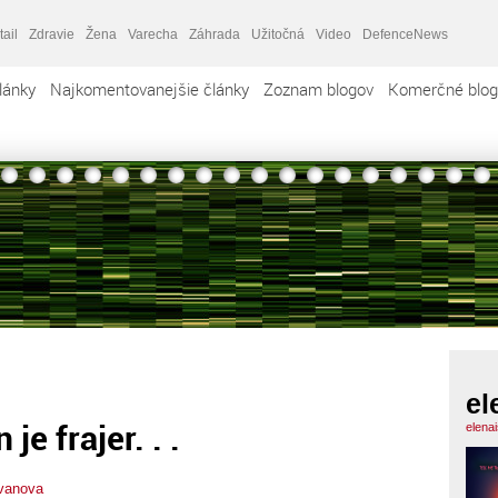
tail
Zdravie
Žena
Varecha
Záhrada
Užitočná
Video
DefenceNews
lánky
Najkomentovanejšie články
Zoznam blogov
Komerčné blog
el
e frajer. . .
elena
tvanova