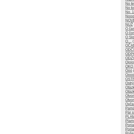
No t
No to
No. 1
Noo
NOV
NUŽ
O ča
O č
O Sl
O…
(
OČAM
ODČÍ
ODP
ODZ
Ojojo
OKO
Óóó
(
Oooo
OST
Ostr
Otáz
Otáz
Otvo
Otvor
Ovča
Pamä
Pár s
PLA
Plam
Pori
Poria
Poše