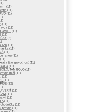
11)
mm…
(11)
vetla
(11)
JIVO
(11)
1)
11)
A
(11)
ravda
(11)
 SLOVÁ…
(11)
E
(11)
IČKY
(2)
1)
O TAK
(11)
nástka
(11)
NÁ
(11)
ou ranou
(11)
(11)
ráča táto spoločnosť
(11)
 BOLO
(11)
BOLO, TAM BOLO
(11)
pravda mlčí
(11)
…
(11)
ŽE
(11)
 PÍŠE
(22)
1)
U VERIŤ
(11)
ČAM
(11)
na víl
(11)
LA
(11)
 chodníčky
(11)
k pravde
(11)
 v tme
(11)