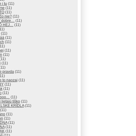
 i tu
(11)
eme
(11)
 TO
(11)
čo nie?
(11)
ď dobre…
(11)
EĎ HEJ…
(11)
11)
(11)
áá
(11)
ch
(11)
11)
hej
(11)
an
(11)
(11)
j
(11)
11)
e pravda
(11)
11)
e to naozaj
(11)
BY
(11)
ak
(11)
o
(11)
nooo…
(11)
 lietajú tíško
(11)
LSKÉ KRÍDLA
(11)
(11)
áno
(11)
on
(11)
ADNA
(11)
ANA
(11)
TAK
(11)
áš
(11)