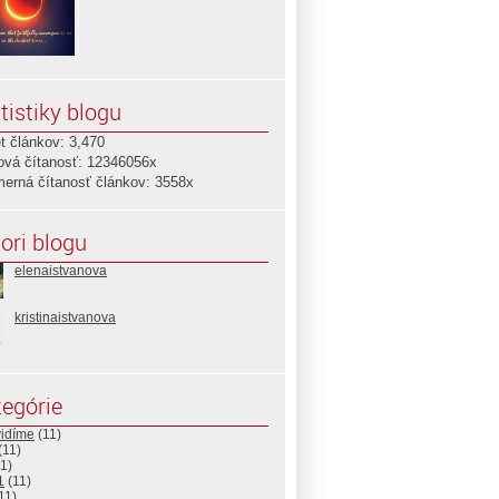
tistiky blogu
t článkov: 3,470
ová čítanosť: 12346056x
merná čítanosť článkov: 3558x
ori blogu
elenaistvanova
kristinaistvanova
egórie
vidíme
(11)
(11)
1)
1
(11)
11)