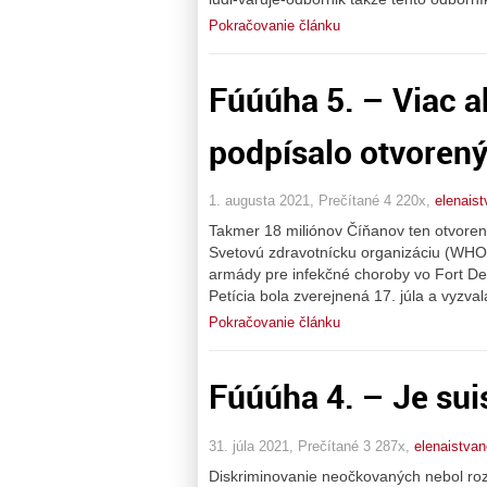
Pokračovanie článku
Fúúúha 5. – Viac a
podpísalo otvorený l
1. augusta 2021, Prečítané 4 220x,
elenais
Takmer 18 miliónov Číňanov ten otvorený
Svetovú zdravotnícku organizáciu (WHO)
armády pre infekčné choroby vo Fort De
Petícia bola zverejnená 17. júla a vyzv
Pokračovanie článku
Fúúúha 4. – Je suis 
31. júla 2021, Prečítané 3 287x,
elenaistva
Diskriminovanie neočkovaných nebol rozh