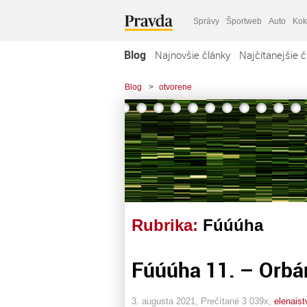
Správy
Športweb
Auto
Kok
Blog
Najnovšie články
Najčítanejšie č
Blog
>
otvorene
Rubrika:
Fúúúha
Fúúúha 11. – Orbán j
3. augusta 2021, Prečítané 3 039x,
elenais