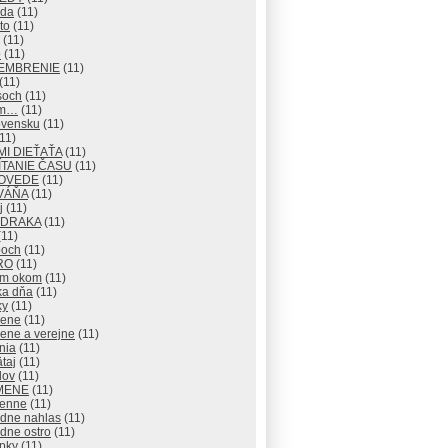
eda
(11)
to
(11)
(11)
o
(11)
EMBRENIE
(11)
(11)
soch
(11)
om…
(11)
ovensku
(11)
11)
I DIEŤAŤA
(11)
TANIE ČASU
(11)
OVEDE
(11)
VÁŇA
(11)
j
(11)
 DRAKA
(11)
11)
och
(11)
RO
(11)
ým okom
(11)
ka dňa
(11)
ky
(11)
rene
(11)
ene a verejne
(11)
nia
(11)
taj
(11)
lov
(11)
MENE
(11)
enne
(11)
adne nahlas
(11)
dne ostro
(11)
pky
(11)