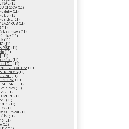
CINÁL
(11)
OU SRDCA
(11)
ky dúhy
(11)
y krvi
(11)
ky srdca
(11)
Y LAZARUS
(11)
O
(11)
áska zostáva
(11)
ár slov
(11)
ak
(11)
MO
(11)
 PÍŠE
(11)
nie
(11)
T
(11)
olenách
(11)
onci Dní
(11)
RÍDLACH VETRA
(11)
STRÍ NOŽA
(11)
ROVINU
(11)
EPE DŇA
(11)
HÁDZANIE
(11)
veľa slov
(11)
LAS
(11)
OJVERU
(11)
ZAJ
(11)
VRDO
(11)
ŽDY
(11)
m sa umlčať
(11)
LČÍM
(11)
cho
(11)
e
(11)
KEDY
(11)