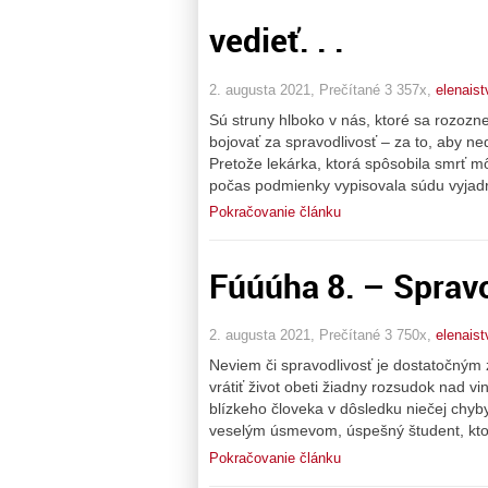
vedieť. . .
2. augusta 2021, Prečítané 3 357x,
elenais
Sú struny hlboko v nás, ktoré sa rozoznej
bojovať za spravodlivosť – za to, aby ned
Pretože lekárka, ktorá spôsobila smrť 
počas podmienky vypisovala súdu vyjadre
Pokračovanie článku
Fúúúha 8. – Spravod
2. augusta 2021, Prečítané 3 750x,
elenais
Neviem či spravodlivosť je dostatočným
vrátiť život obeti žiadny rozsudok nad vi
blízkeho človeka v dôsledku niečej chyby
veselým úsmevom, úspešný študent, kto
Pokračovanie článku