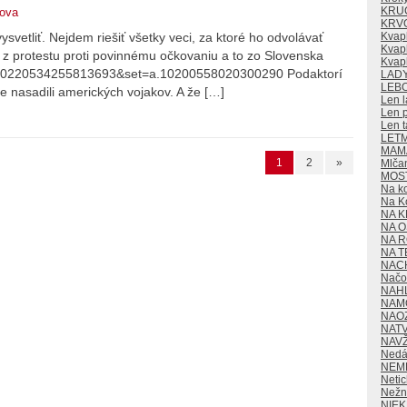
KRU
nova
KRV
Kvap
vetliť. Nejdem riešiť všetky veci, za ktoré ho odvolávať
Kvapk
je z protestu proti povinnému očkovaniu a to zo Slovenska
Kvap
d=10220534255813693&set=a.10200558020300290 Podaktorí
LAD
LEB
 že nasadili amerických vojakov. A že […]
Len l
Len p
Len t
LET
MAMA
1
2
»
Mlča
MOS
Na k
Na K
NA K
NA O
NA 
NA T
NAC
Načo 
NAH
NAM
NAO
NAT
NAV
Nedá
NEM
Neti
Nežn
NIE