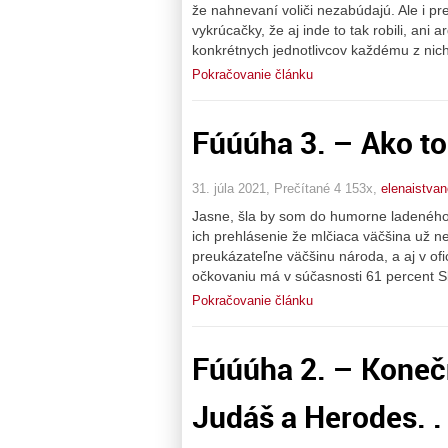
že nahnevaní voliči nezabúdajú. Ale i p
vykrúcačky, že aj inde to tak robili, ani 
konkrétnych jednotlivcov každému z nic
Pokračovanie článku
Fúúúha 3. – Ako to
31. júla 2021, Prečítané 4 153x,
elenaistva
Jasne, šla by som do humorne ladeného
ich prehlásenie že mlčiaca väčšina už
preukázateľne väčšinu národa, a aj v of
očkovaniu má v súčasnosti 61 percent Sl
Pokračovanie článku
Fúúúha 2. – Koneč
Judáš a Herodes. . 