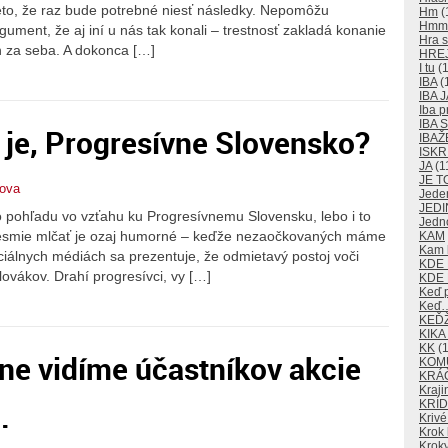
reto, že raz bude potrebné niesť následky. Nepomôžu
Hm
(
Hm
argument, že aj iní u nás tak konali – trestnosť zakladá konanie
Hra s
h za seba. A dokonca […]
HRE
I tu
(1
IBA
(
IBA J
Iba p
IBA
 je, Progresívne Slovensko?
IBAŽ
ISKR
JA
(1
JE T
nova
Jede
JEDI
 pohľadu vo vzťahu ku Progresívnemu Slovensku, lebo i to
Jedn
 nesmie mlčať je ozaj humorné – keďže nezaočkovaných máme
KAM
Kam k
iciálnych médiách sa prezentuje, že odmietavý postoj voči
KDE
ovákov. Drahí progresívci, vy […]
KDE 
Keď 
Keď
KEĎ
KIKA
KK
(1
ne vidíme účastníkov akcie
KOM
KRÁ
Kraji
.
KRÍD
Krivé
Krok 
Kroky