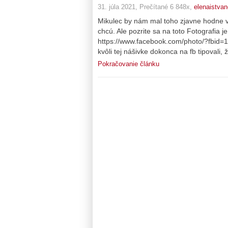
31. júla 2021, Prečítané 6 848x,
elenaistva
Mikulec by nám mal toho zjavne hodne vys
chcú. Ale pozrite sa na toto Fotografia 
https://www.facebook.com/photo/?fbi
kvôli tej nášivke dokonca na fb tipovali,
Pokračovanie článku