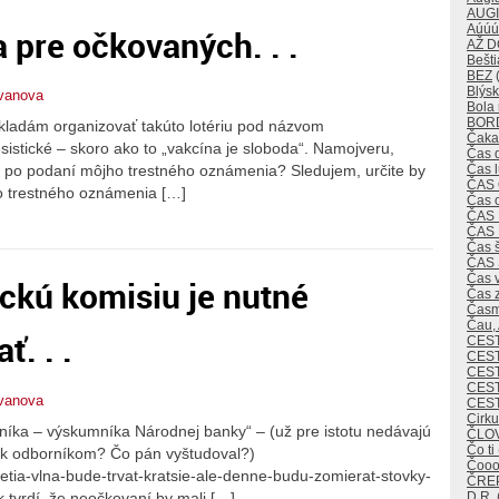
AUG
Aúúú
 pre očkovaných. . .
AŽ 
Bešti
BEZ
(
Blýsk
tvanova
Bola 
BOR
okladám organizovať takúto lotériu pod názvom
Čaka
sistické – skoro ako to „vakcína je sloboda“. Namojveru,
Čas 
Čas 
lo po podaní môjho trestného oznámenia? Sledujem, určite by
ČAS
o trestného oznámenia […]
Čas 
ČAS
ČAS
Čas 
ČAS
Čas v
ckú komisiu je nutné
Čas 
Časm
Čau,
. . .
CES
CEST
CES
CEST
tvanova
CES
Cirk
rníka – výskumníka Národnej banky“ – (už pre istotu nedávajú
ČLO
Čo ti
ík odborníkom? Čo pán vyštudoval?)
Čoo
retia-vlna-bude-trvat-kratsie-ale-denne-budu-zomierat-stovky-
ČREP
k tvrdí, že neočkovaní by mali […]
D.R.