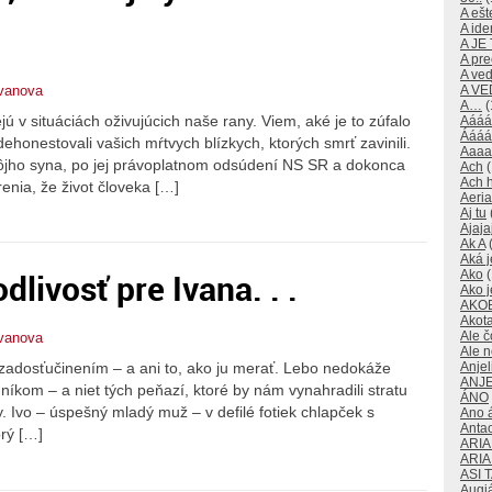
A ešte
A id
A JE
A pre
A ve
tvanova
A V
A…
(
ú v situáciách oživujúcich naše rany. Viem, aké je to zúfalo
Aááá
Áááá
ehonestovali vašich mŕtvych blízkych, ktorých smrť zavinili.
Aaaa
môjho syna, po jej právoplatnom odsúdení NS SR a dokonca
Ach
(
Ach 
nia, že život človeka […]
Aeri
Aj tu
Ajaja
Ak A
(
Aká j
livosť pre Ivana. . .
Ako
(
Ako j
AKO
Akot
Ale č
tvanova
Ale 
Anjeli
 zadosťučinením – a ani to, ako ju merať. Lebo nedokáže
ANJE
nníkom – a niet tých peňazí, ktoré by nám vynahradili stratu
ÁNO
. Ivo – úspešný mladý muž – v defilé fotiek chlapček s
Ano 
Anta
rý […]
ARI
ARI
ASI 
Augi