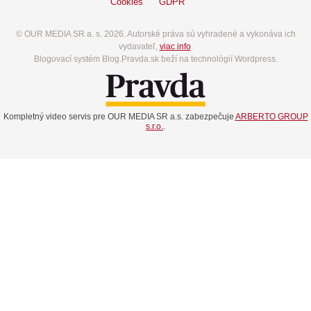
Cookies
GDPR
© OUR MEDIA SR a. s. 2026. Autorské práva sú vyhradené a vykonáva ich
vydavateľ,
viac info
.
Blogovací systém Blog.Pravda.sk beží na technológií Wordpress.
Kompletný video servis pre OUR MEDIA SR a.s. zabezpečuje
ARBERTO GROUP
s.r.o.
.