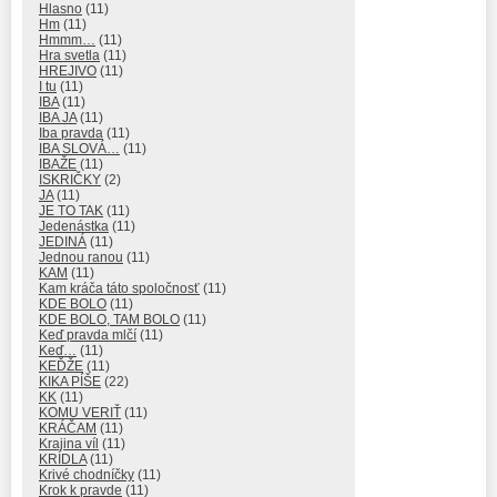
Hlasno
(11)
Hm
(11)
Hmmm…
(11)
Hra svetla
(11)
HREJIVO
(11)
I tu
(11)
IBA
(11)
IBA JA
(11)
Iba pravda
(11)
IBA SLOVÁ…
(11)
IBAŽE
(11)
ISKRIČKY
(2)
JA
(11)
JE TO TAK
(11)
Jedenástka
(11)
JEDINÁ
(11)
Jednou ranou
(11)
KAM
(11)
Kam kráča táto spoločnosť
(11)
KDE BOLO
(11)
KDE BOLO, TAM BOLO
(11)
Keď pravda mlčí
(11)
Keď…
(11)
KEĎŽE
(11)
KIKA PÍŠE
(22)
KK
(11)
KOMU VERIŤ
(11)
KRÁČAM
(11)
Krajina víl
(11)
KRÍDLA
(11)
Krivé chodníčky
(11)
Krok k pravde
(11)