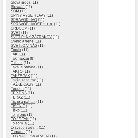
Slová srdca
(11)
Slovááá
(11)
SOM
(11)
ŠPINY VYŠE HLAVY
(11)
SPRAVODLIVO
(11)
SPRAVODLIVOSŤ, s. r. o.
(11)
SRDCOM
(11)
SVET
(11)
SVET PLNÝ ZÁZRAKOV
(11)
Svetlo a tiene
(11)
SVETLO V NÁS
(11)
Tááák
(11)
TAK
(11)
Tak naozaj
(9)
Tak tak
(11)
Taká je pravda
(11)
TAKTO
(11)
TAKŽE TAK
(11)
Takže zasa raz
(11)
ŤAŽKÉ ČASY
(11)
Téééda
(11)
TEP DŇA
(11)
TERAZ
(11)
Ticho a nahlas
(11)
TÍŠENIE
(11)
Tíško
(11)
To je ono
(11)
TO JE TAK
(11)
To som ja
(11)
to svetlo svieti…
(11)
Tornádo
(11)
TORNÁDO SA VRACIA
(11)