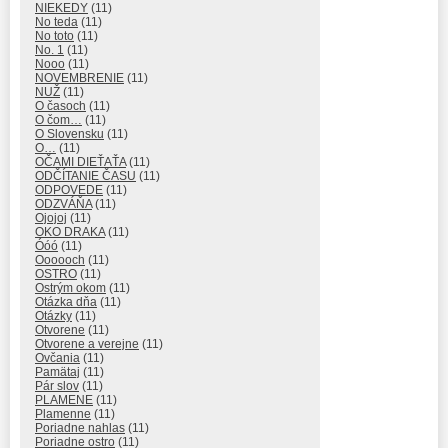
NIEKEDY
(11)
No teda
(11)
No toto
(11)
No. 1
(11)
Nooo
(11)
NOVEMBRENIE
(11)
NUŽ
(11)
O časoch
(11)
O čom…
(11)
O Slovensku
(11)
O…
(11)
OČAMI DIEŤAŤA
(11)
ODČÍTANIE ČASU
(11)
ODPOVEDE
(11)
ODZVÁŇA
(11)
Ojojoj
(11)
OKO DRAKA
(11)
Óóó
(11)
Oooooch
(11)
OSTRO
(11)
Ostrým okom
(11)
Otázka dňa
(11)
Otázky
(11)
Otvorene
(11)
Otvorene a verejne
(11)
Ovčania
(11)
Pamätaj
(11)
Pár slov
(11)
PLAMENE
(11)
Plamenne
(11)
Poriadne nahlas
(11)
Poriadne ostro
(11)