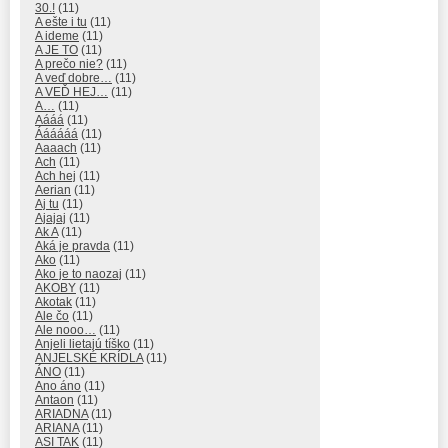
30.!
(11)
A ešte i tu
(11)
A ideme
(11)
A JE TO
(11)
A prečo nie?
(11)
A veď dobre…
(11)
A VEĎ HEJ…
(11)
A…
(11)
Aááá
(11)
Áááááá
(11)
Aaaach
(11)
Ach
(11)
Ach hej
(11)
Aerian
(11)
Aj tu
(11)
Ajajaj
(11)
Ak A
(11)
Aká je pravda
(11)
Ako
(11)
Ako je to naozaj
(11)
AKOBY
(11)
Akotak
(11)
Ale čo
(11)
Ale nooo…
(11)
Anjeli lietajú tíško
(11)
ANJELSKÉ KRÍDLA
(11)
ÁNO
(11)
Ano áno
(11)
Antaon
(11)
ARIADNA
(11)
ARIANA
(11)
ASI TAK
(11)