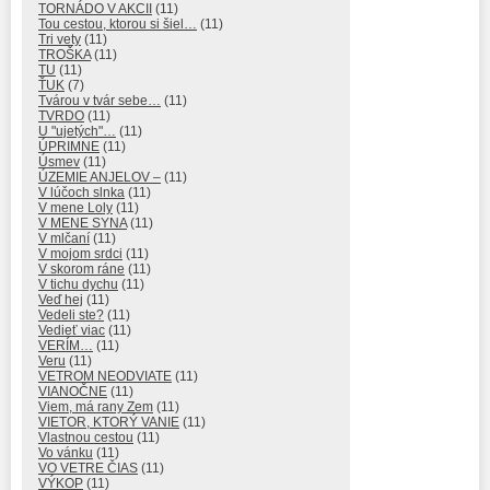
TORNÁDO V AKCII
(11)
Tou cestou, ktorou si šiel…
(11)
Tri vety
(11)
TROŠKA
(11)
TU
(11)
ŤUK
(7)
Tvárou v tvár sebe…
(11)
TVRDO
(11)
U "ujetých"…
(11)
ÚPRIMNE
(11)
Úsmev
(11)
ÚZEMIE ANJELOV –
(11)
V lúčoch slnka
(11)
V mene Loly
(11)
V MENE SYNA
(11)
V mlčaní
(11)
V mojom srdci
(11)
V skorom ráne
(11)
V tichu dychu
(11)
Veď hej
(11)
Vedeli ste?
(11)
Vedieť viac
(11)
VERÍM…
(11)
Veru
(11)
VETROM NEODVIATE
(11)
VIANOČNE
(11)
Viem, má rany Zem
(11)
VIETOR, KTORÝ VANIE
(11)
Vlastnou cestou
(11)
Vo vánku
(11)
VO VETRE ČIAS
(11)
VÝKOP
(11)