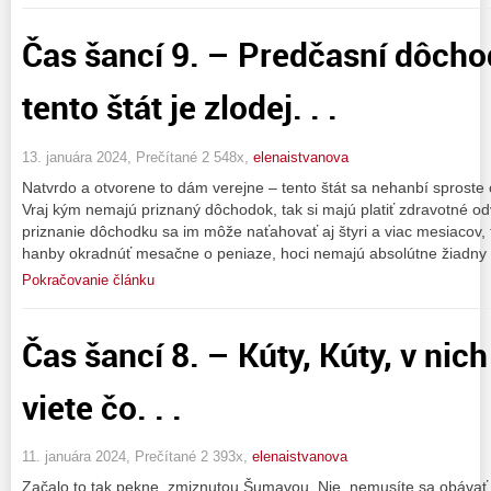
Čas šancí 9. – Predčasní dôcho
tento štát je zlodej. . .
13. januára 2024, Prečítané 2 548x,
elenaistvanova
Natvrdo a otvorene to dám verejne – tento štát sa nehanbí sprost
Vraj kým nemajú priznaný dôchodok, tak si majú platiť zdravotné o
priznanie dôchodku sa im môže naťahovať aj štyri a viac mesiacov, 
hanby okradnúť mesačne o peniaze, hoci nemajú absolútne žiadny
Pokračovanie článku
Čas šancí 8. – Kúty, Kúty, v nic
viete čo. . .
11. januára 2024, Prečítané 2 393x,
elenaistvanova
Začalo to tak pekne, zmiznutou Šumavou. Nie, nemusíte sa obávať