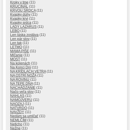
Kroky v tme
(11)
KRUCINÁL
(11)
KRVOU SRDCA
(11)
Kvapky dúhy
(11)
Kvapky krvi
(11)
Kvapky srdca
(11)
LADY LAZARUS
(11)
LEBO
(11)
Len láska zostáva
(11)
Len pár slov
(11)
Len tak
(11)
LETMO
(11)
MAMA PÍŠE
(11)
Mlčanie
(11)
MOST
(11)
Na kolenách
(11)
Na Konci Dní
(11)
NA KRÍDLACH VETRA
(11)
NA OSTRÍ NOŽA
(11)
NA ROVINU
(11)
NA TEPE DŇA
(11)
NACHÁDZANIE
(11)
Načo veľa slov
(11)
NAHLAS
(11)
NAMOJVERU
(11)
NAOZAJ
(11)
NATVRDO
(11)
NAVŽDY
(11)
Nedám sa umlčať
(11)
NEMLČÍM
(11)
Neticho
(11)
Nežne
(11)