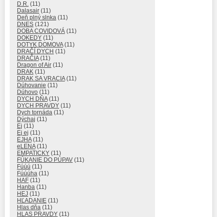
D.R.
(11)
Dalasair
(11)
Deň plný slnka
(11)
DNES
(121)
DOBA COVIDOVÁ
(11)
DOKEDY
(11)
DOTYK DOMOVA
(11)
DRAČÍ DYCH
(11)
DRAČIA
(11)
Dragon of Air
(11)
DRAK
(11)
DRAK SA VRACIA
(11)
Dúhovanie
(11)
Dúhovo
(11)
DYCH DŇA
(11)
DYCH PRAVDY
(11)
Dych tornáda
(11)
Dýchaj
(11)
Ej
(11)
Ej ej
(11)
EJHA
(11)
eLENA
(11)
EMPATICKY
(11)
FÚKANIE DO PÚPAV
(11)
Fúúú
(11)
Fúúúha
(11)
HAF
(11)
Hanba
(11)
HEJ
(11)
HĽADANIE
(11)
Hlas dňa
(11)
HLAS PRAVDY
(11)