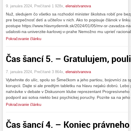
9. januára 2024, Prečítané 1 928x,
elenaistvanova
Nuž, sledujem čo všetko sa rozhodol minister školstva robiť pre bez
pre bezpečnosť detí a učiteľov v nich. Ako to popisuje článok v link
postupe https://www.hlavnydennik.sk/2024/01/05/mv-sr-zavadza-na
udalosti-na-univerzite-karlovej-v-prahe Nemožno mu uprieť racional
Pokračovanie článku
Čas šancí 5. – Gratulujem, poulič
7. januára 2024, Prečítané 3 864x,
elenaistvanova
Vybehnite do ulíc, spolu so Šimečkom a jeho partiou, bojovníci za sp
korupcii. Dajte si ale predtým tabletku na hlavu nejakú dobrú. Lebo p
nahrávke v debate v Diskusnom klube reprezentant Progresívneho S
podporil asi sotva niekto bez psychickej poruchy. Pozrite sa na jeh
Pokračovanie článku
Čas šancí 4. – Koniec právneho