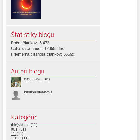
Štatistiky blogu
Počet článkov: 3,472
Celková čítanosť: 12355585x
Priemerná čítanosť článkov: 3559x
Autori blogu
elenaistvanova
kristinaistvanova
Kategórie
(Ne)vidíme
(11)
001.
(11)
11.
(11)
11×11
(11)