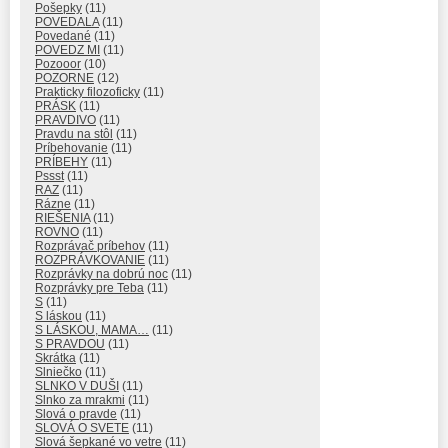
Pošepky
(11)
POVEDALA
(11)
Povedané
(11)
POVEDZ MI
(11)
Pozooor
(10)
POZORNE
(12)
Prakticky filozoficky
(11)
PRÁSK
(11)
PRAVDIVO
(11)
Pravdu na stôl
(11)
Príbehovanie
(11)
PRÍBEHY
(11)
Pssst
(11)
RAZ
(11)
Rázne
(11)
RIEŠENIA
(11)
ROVNO
(11)
Rozprávač príbehov
(11)
ROZPRÁVKOVANIE
(11)
Rozprávky na dobrú noc
(11)
Rozprávky pre Teba
(11)
S
(11)
S láskou
(11)
S LÁSKOU, MAMA…
(11)
S PRAVDOU
(11)
Skrátka
(11)
Slniečko
(11)
SLNKO V DUŠI
(11)
Slnko za mrakmi
(11)
Slová o pravde
(11)
SLOVÁ O SVETE
(11)
Slová šepkané vo vetre
(11)