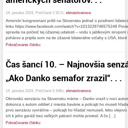
14. januára 2024, Prečítané 2 917x,
elenaistvanova
Americkí kongresmani prišli na Slovensko jednať o posilnení bilater
linku https://www.facebook.com/watch?v=1013228746575248 Povi
spravila na počesť tej úžasnej udalosti – vodu s jablkovým sirupom 
pohárov a pripila som na tie úžasné bilaterálne vzťahy s USA, ktoré
Pokračovanie článku
Čas šancí 10. – Najnovšia senz
„Ako Danko semafor zrazil“. . .
14. januára 2024, Prečítané 5 646x,
elenaistvanova
Obrovskú senzáciu na Slovensku máme – Danko vrazil v noci autom
dokonca s autom odišiel z miesta havárie a policajti ho museli hľad
prvú senzáciu vyvráťme – policajti ho hľadať nemuseli, lebo olejov
ich k jeho garáži bez veľkých pátraní mohla priviesť. A čo […]
Pokračovanie článku