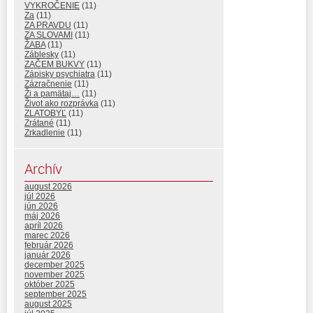
VYKROČENIE
(11)
Za
(11)
ZA PRAVDU
(11)
ZA SLOVAMI
(11)
ŽABA
(11)
Záblesky
(11)
ZAČEM BUKVY
(11)
Zápisky psychiatra
(11)
Zázračnenie
(11)
Ži a pamätaj…
(11)
Život ako rozprávka
(11)
ZLATOBYĽ
(11)
Zrátané
(11)
Zrkadlenie
(11)
Archív
august 2026
júl 2026
jún 2026
máj 2026
apríl 2026
marec 2026
február 2026
január 2026
december 2025
november 2025
október 2025
september 2025
august 2025