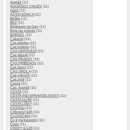
Augiáš
(11)
AUGIÁŠOV CHLIEV
(11)
Aúúú
(11)
AŽ DO KONCA
(11)
Beštia
(11)
BEZ
(11)
Blýskanie na časy
(11)
Bola raz pravda
(11)
BORDEL
(11)
Čakanie
(11)
Čas detstva
(11)
Čas lumpov
(11)
ČAS ODPOVEDÍ
(11)
Čas otázok
(11)
ČAS PRAVDY
(11)
ČAS PRÍBEHOV
(11)
Čas šancí
(11)
ČAS SRDCA
(11)
Čas vykročiť
(11)
Čas zrúd
(11)
Časmi
(11)
Čau, Augiáš
(11)
CESTA
(11)
CESTA (NE)SPRAVODLIVOSTI
(11)
CESTA DUŠE
(11)
CESTA LÍŠKY
(11)
CESTOU
(11)
Cirkusový kôň
(11)
ČLOVEČINA
(11)
Čo ti (ne)poviem)
(11)
Čooo
(11)
ČREPY ILÚZIÍ
(11)