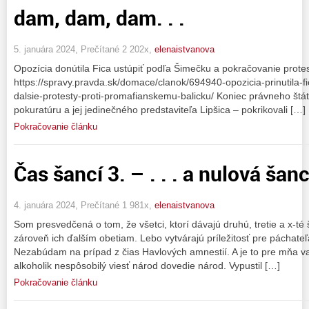
dam, dam, dam. . .
5. januára 2024, Prečítané 2 202x,
elenaistvanova
Opozícia donútila Fica ustúpiť podľa Šimečku a pokračovanie protest
https://spravy.pravda.sk/domace/clanok/694940-opozicia-prinutila-fic
dalsie-protesty-proti-promafianskemu-balicku/ Koniec právneho štá
pokuratúru a jej jedinečného predstaviteľa Lipšica – pokrikovali […]
Pokračovanie článku
Čas šancí 3. – . . . a nulová šanc
4. januára 2024, Prečítané 1 981x,
elenaistvanova
Som presvedčená o tom, že všetci, ktorí dávajú druhú, tretie a x-t
zároveň ich ďalším obetiam. Lebo vytvárajú príležitosť pre páchateľ
Nezabúdam na prípad z čias Havlových amnestií. A je to pre mňa v
alkoholik nespôsobilý viesť národ dovedie národ. Vypustil […]
Pokračovanie článku