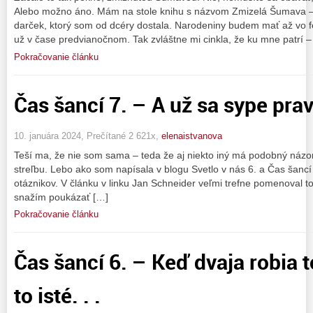
Alebo možno áno. Mám na stole knihu s názvom Zmizelá Šumava –
darček, ktorý som od dcéry dostala. Narodeniny budem mať až vo fe
už v čase predvianočnom. Tak zvláštne mi cinkla, že ku mne patrí 
Pokračovanie článku
Čas šancí 7. – A už sa sype pravd
10. januára 2024, Prečítané 2 621x,
elenaistvanova
Teší ma, že nie som sama – teda že aj niekto iný má podobný názo
streľbu. Lebo ako som napísala v blogu Svetlo v nás 6. a Čas šancí
otáznikov. V článku v linku Jan Schneider veľmi trefne pomenoval to
snažím poukázať […]
Pokračovanie článku
Čas šancí 6. – Keď dvaja robia to
to isté. . .