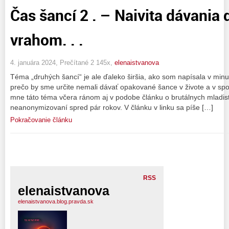
Čas šancí 2 . – Naivita dávania
vrahom. . .
4. januára 2024, Prečítané 2 145x,
elenaistvanova
Téma „druhých šancí“ je ale ďaleko širšia, ako som napísala v min
prečo by sme určite nemali dávať opakované šance v živote a v spol
mne táto téma včera ránom aj v podobe článku o brutálnych mladist
neanonymizovaní spred pár rokov. V článku v linku sa píše […]
Pokračovanie článku
RSS
elenaistvanova
elenaistvanova.blog.pravda.sk