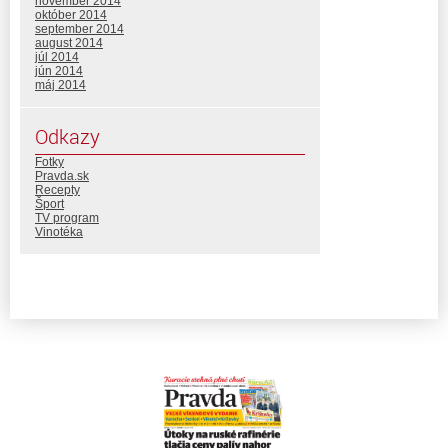
november 2014
október 2014
september 2014
august 2014
júl 2014
jún 2014
máj 2014
Odkazy
Fotky
Pravda.sk
Recepty
Šport
TV program
Vinotéka