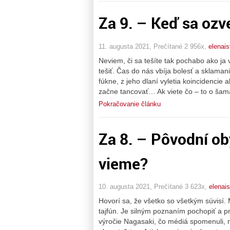
Za 9. – Keď sa ozv
11. augusta 2021, Prečítané 2 956x,
elenai
Neviem, či sa tešíte tak pochabo ako ja 
tešiť. Čas do nás vbíja bolesť a sklaman
fúkne, z jeho dlaní vyletia koincidenci
začne tancovať… Ak viete čo – to o šam
Pokračovanie článku
Za 8. – Pôvodní ob
vieme?
10. augusta 2021, Prečítané 3 623x,
elenai
Hovorí sa, že všetko so všetkým súvisí.
tajfún. Je silným poznaním pochopiť a pr
výročie Nagasaki, čo médiá spomenuli, n