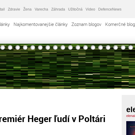
tail
Zdravie
Žena
Varecha
Záhrada
Užitočná
Video
DefenceNews
lánky
Najkomentovanejšie články
Zoznam blogov
Komerčné blog
el
emiér Heger ľudí v Poltári
elena