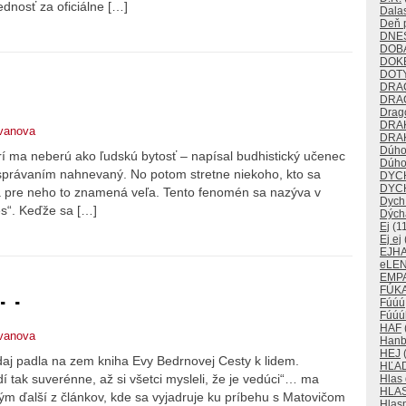
ednosť za oficiálne […]
Dalas
Deň p
DNE
DOB
DOK
DOT
DRA
DRA
Drago
DRA
tvanova
DRAK
Dúho
orí ma neberú ako ľudskú bytosť – napísal budhistický učenec
Dúho
ch správaním nahnevaný. No potom stretne niekoho, kto sa
DYC
DYC
a pre neho to znamená veľa. Tento fenomén sa nazýva v
Dych
es“. Keďže sa […]
Dých
Ej
(11
Ej ej
EJH
eLE
EMP
 .
FÚKA
Fúúú
Fúúú
HAF
tvanova
Han
HEJ
(
daj padla na zem kniha Evy Bedrnovej Cesty k lidem.
HĽA
í tak suverénne, až si všetci mysleli, že je vedúci“… ma
Hlas
HLA
tým ďalší z článkov, kde sa vyjadruje ku príbehu s Matovičom
Hlas