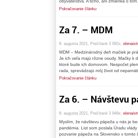
obyvateľstva. A ticho, ani zmienka o to
Pokračovanie článku
Za 7. – MDM
8. augusta 2021, Prečítané 3 092x,
elenais
MDM – Medzinárodný deň mačiek je práve
Je ich veľa majú rôzne osudy. Mačky k d
ktoré bude ich domovom. Nespočet plem
rada, sprevádzajú môj život od nepamäti
Pokračovanie článku
Za 6. – Návštevu pá
8. augusta 2021, Prečítané 3 949x,
elenais
Myslím, že návštevu pápeža u nás je be
pandémia. List som poslala Úradu vlády
pozvanie pápeža na Slovensko v tomto č