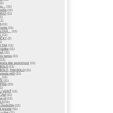
11)
mm…
(11)
vetla
(11)
JIVO
(11)
1)
11)
A
(11)
ravda
(11)
 SLOVÁ…
(11)
E
(11)
IČKY
(2)
1)
O TAK
(11)
nástka
(11)
NÁ
(11)
ou ranou
(11)
(11)
ráča táto spoločnosť
(11)
 BOLO
(11)
BOLO, TAM BOLO
(11)
pravda mlčí
(11)
…
(11)
ŽE
(11)
 PÍŠE
(22)
1)
U VERIŤ
(11)
ČAM
(11)
na víl
(11)
LA
(11)
 chodníčky
(11)
k pravde
(11)
 v tme
(11)