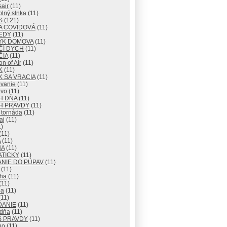
air
(11)
lný slnka
(11)
S
(121)
A COVIDOVÁ
(11)
EDY
(11)
YK DOMOVA
(11)
ČÍ DYCH
(11)
ČIA
(11)
n of Air
(11)
K
(11)
 SA VRACIA
(11)
vanie
(11)
vo
(11)
H DŇA
(11)
H PRAVDY
(11)
 tornáda
(11)
aj
(11)
)
(11)
A
(11)
NA
(11)
ATICKY
(11)
NIE DO PÚPAV
(11)
(11)
ha
(11)
(11)
ba
(11)
11)
DANIE
(11)
 dňa
(11)
S PRAVDY
(11)
no
(11)