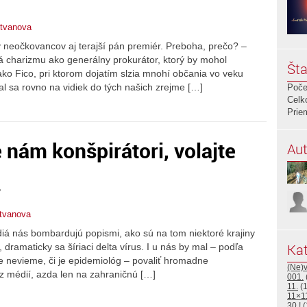
stvanova
y neočkovancov aj terajší pán premiér. Preboha, prečo? –
 charizmu ako generálny prokurátor, ktorý by mohol
Šta
ako Fico, pri ktorom dojatím slzia mnohí občania vo veku
sa rovno na vidiek do tých našich zrejme […]
Poče
Celk
Prie
 nám konšpirátori, volajte
Aut
.
stvanova
diá nás bombardujú popismi, ako sú na tom niektoré krajiny
Kat
 dramaticky sa šíriaci delta vírus. I u nás by mal – podľa
e nevieme, či je epidemiológ – povaliť hromadne
(Ne)
z médií, azda len na zahraničnú […]
001.
11.
(1
11×1
30.!
(