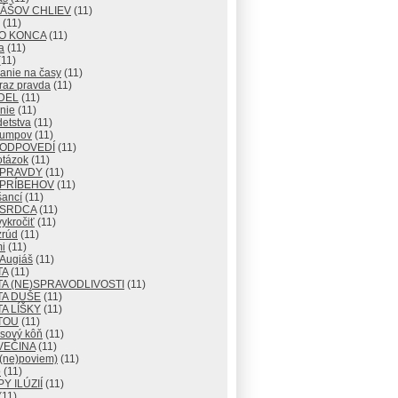
IÁŠOV CHLIEV
(11)
(11)
DO KONCA
(11)
a
(11)
11)
anie na časy
(11)
raz pravda
(11)
DEL
(11)
nie
(11)
detstva
(11)
lumpov
(11)
 ODPOVEDÍ
(11)
otázok
(11)
 PRAVDY
(11)
 PRÍBEHOV
(11)
šancí
(11)
 SRDCA
(11)
ykročiť
(11)
zrúd
(11)
i
(11)
 Augiáš
(11)
TA
(11)
A (NE)SPRAVODLIVOSTI
(11)
TA DUŠE
(11)
A LÍŠKY
(11)
TOU
(11)
usový kôň
(11)
VEČINA
(11)
 (ne)poviem)
(11)
o
(11)
Y ILÚZIÍ
(11)
(11)