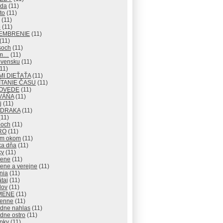
eda
(11)
to
(11)
(11)
o
(11)
EMBRENIE
(11)
(11)
soch
(11)
om…
(11)
ovensku
(11)
11)
I DIEŤAŤA
(11)
TANIE ČASU
(11)
OVEDE
(11)
VÁŇA
(11)
j
(11)
 DRAKA
(11)
11)
och
(11)
RO
(11)
ým okom
(11)
ka dňa
(11)
ky
(11)
rene
(11)
ene a verejne
(11)
nia
(11)
taj
(11)
lov
(11)
MENE
(11)
enne
(11)
adne nahlas
(11)
dne ostro
(11)
pky
(11)