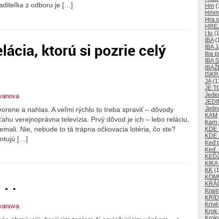
aditeľka z odboru je […]
Hm
(
Hm
Hra s
HRE
I tu
(1
IBA
(
lácia, ktorú si pozrie celý
IBA J
Iba p
IBA
IBAŽ
ISKR
JA
(1
JE T
Jede
tvanova
JEDI
Jedn
vorene a nahlas. A veľmi rýchlo to treba spraviť – dôvody
KAM
ahu verejnoprávna televízia. Prvý dôvod je ich – lebo reláciu,
Kam k
emali. Nie, nebude to tá trápna očkovacia lotéria, čo ste?
KDE
KDE 
ntujú […]
Keď 
Keď
KEĎ
KIKA
KK
(1
KOM
. .
KRÁ
Kraji
KRÍD
Krivé
tvanova
Krok 
Kroky