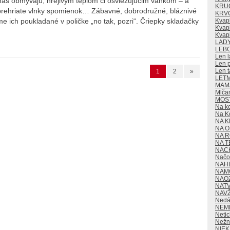
ás obmývajú, hrejivým teplom či osviežujúcim vánkom – a
KRU
rehriate vlnky spomienok… Zábavné, dobrodružné, bláznivé
KRV
Kvap
e ich poukladané v poličke „no tak, pozri“. Čriepky skladačky
Kvapk
Kvap
LAD
LEB
Len l
Len p
Len t
1
2
»
LET
MAMA
Mlča
MOS
Na k
Na K
NA K
NA O
NA 
NA T
NAC
Načo 
NAH
NAM
NAO
NAT
NAV
Nedá
NEM
Neti
Nežn
NIE