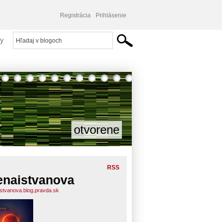
Registrácia
Prihlásenie
y
otvorene
RSS
enaistvanova
istvanova.blog.pravda.sk