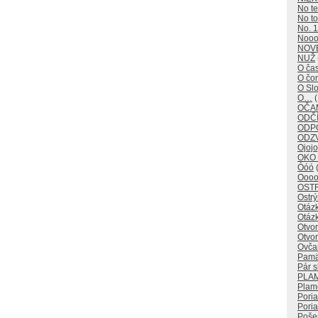
No t
No to
No. 1
Noo
NOV
NUŽ
O ča
O č
O Sl
O…
(
OČAM
ODČÍ
ODP
ODZ
Ojojo
OKO
Óóó
(
Oooo
OST
Ostr
Otáz
Otáz
Otvo
Otvor
Ovča
Pamä
Pár s
PLA
Plam
Pori
Poria
Poše