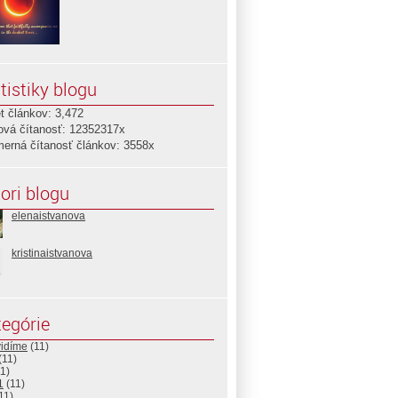
tistiky blogu
t článkov: 3,472
ová čítanosť: 12352317x
merná čítanosť článkov: 3558x
ori blogu
elenaistvanova
kristinaistvanova
egórie
vidíme
(11)
(11)
1)
1
(11)
11)