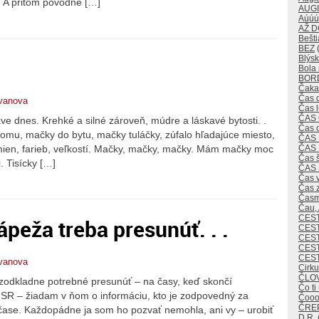
m. A pritom pôvodné […]
AUG
Aúúú
AŽ 
Bešti
BEZ
(
Blýsk
Bola 
BOR
Čaka
Čas 
tvanova
Čas 
ČAS
 dnes. Krehké a silné zároveň, múdre a láskavé bytosti. .
Čas 
omu, mačky do bytu, mačky tuláčky, zúfalo hľadajúce miesto,
ČAS
ČAS
ien, farieb, veľkostí. Mačky, mačky, mačky. Mám mačky moc
Čas 
. Tisícky […]
ČAS
Čas v
Čas 
Časm
Čau,
CES
peža treba presunúť. . .
CEST
CES
CEST
CES
tvanova
Cirk
ČLO
zodkladne potrebné presunúť – na časy, keď skončí
Čo ti
 SR – žiadam v ňom o informáciu, kto je zodpovedný za
Čoo
ČREP
ase. Každopádne ja som ho pozvať nemohla, ani vy – urobiť
D.R.