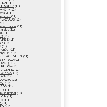
CINÁL
(11)
OU SRDCA
(11)
ky dúhy
(11)
y krvi
(11)
ky srdca
(11)
Y LAZARUS
(11)
O
(11)
áska zostáva
(11)
ár slov
(11)
ak
(11)
MO
(11)
 PÍŠE
(11)
nie
(11)
T
(11)
olenách
(11)
onci Dní
(11)
RÍDLACH VETRA
(11)
STRÍ NOŽA
(11)
ROVINU
(11)
EPE DŇA
(11)
HÁDZANIE
(11)
veľa slov
(11)
LAS
(11)
OJVERU
(11)
ZAJ
(11)
VRDO
(11)
ŽDY
(11)
m sa umlčať
(11)
LČÍM
(11)
cho
(11)
e
(11)
KEDY
(11)