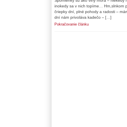
Spomienky sú ako vlny mora – niekedy n
inokedy sa v nich topíme… Hm,slnkom p
čriepky dní, plné pohody a radosti – mám
dní nám privoláva kadečo – […]
Pokračovanie článku