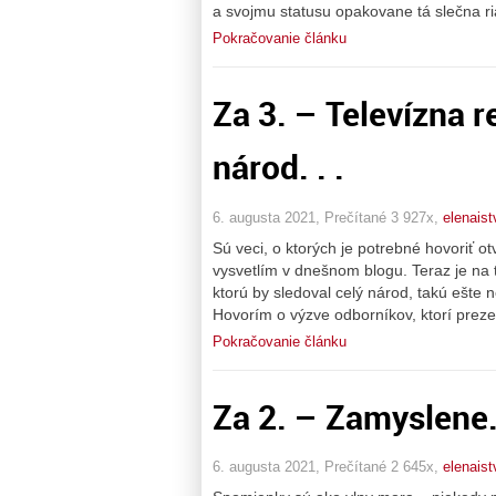
a svojmu statusu opakovane tá slečna ri
Pokračovanie článku
Za 3. – Televízna re
národ. . .
6. augusta 2021, Prečítané 3 927x,
elenais
Sú veci, o ktorých je potrebné hovoriť ot
vysvetlím v dnešnom blogu. Teraz je na ť
ktorú by sledoval celý národ, takú ešte n
Hovorím o výzve odborníkov, ktorí preze
Pokračovanie článku
Za 2. – Zamyslene. 
6. augusta 2021, Prečítané 2 645x,
elenais