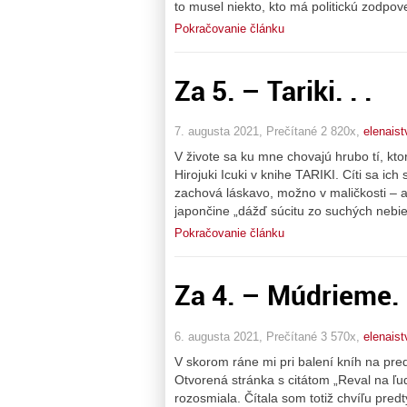
to musel niekto, kto má politickú zodpov
Pokračovanie článku
Za 5. – Tariki. . .
7. augusta 2021, Prečítané 2 820x,
elenais
V živote sa ku mne chovajú hrubo tí, kt
Hirojuki Icuki v knihe TARIKI. Cíti sa i
zachová láskavo, možno v maličkosti – 
japončine „dážď súcitu zo suchých nebi
Pokračovanie článku
Za 4. – Múdrieme. .
6. augusta 2021, Prečítané 3 570x,
elenais
V skorom ráne mi pri balení kníh na pre
Otvorená stránka s citátom „Reval na ľud
rozosmiala. Čítala som totiž chvíľu pred