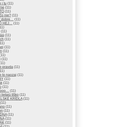
 i tu
(11)
eme
(11)
 TO
(11)
čo nie?
(11)
ď dobre…
(11)
EĎ HEJ…
(11)
11)
(11)
áá
(11)
ch
(11)
11)
hej
(11)
an
(11)
(11)
j
(11)
11)
e pravda
(11)
11)
e to naozaj
(11)
BY
(11)
ak
(11)
o
(11)
nooo…
(11)
 lietajú tíško
(11)
LSKÉ KRÍDLA
(11)
(11)
áno
(11)
on
(11)
ADNA
(11)
ANA
(11)
TAK
(11)
áš
(11)