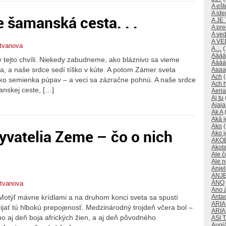
A ešte
A id
e šamanská cesta. . .
A JE
A pre
A ve
A V
stvanova
A…
(
Aááá
v tejto chvíli. Niekedy zabudneme, ako bláznivo sa vieme
Áááá
ia, a naše srdce sedí tíško v kúte. A potom Zámer sveta
Aaaa
Ach
(
e ako semienka púpav – a veci sa zázračne pohnú. A naše srdce
Ach 
anskej ceste, […]
Aeri
Aj tu
Ajaja
Ak A
(
Aká j
Ako
(
yvatelia Zeme – čo o nich
Ako j
AKO
Akot
Ale č
Ale 
Anjeli
ANJE
ÁNO
stvanova
Ano 
Anta
 Motýľ mávne krídlami a na druhom konci sveta sa spustí
ARI
ijať tú hlbokú prepojenosť. Medzinárodný trojdeň včera bol –
ARI
o aj deň boja afrických žien, a aj deň pôvodného
ASI 
Augi