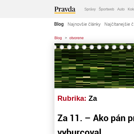
Správy
Športweb
Auto
Kok
Blog
Najnovšie články
Najčítanejšie č
Blog
>
otvorene
Rubrika:
Za
Za 11. – Ako pán pr
vyburcoval. . .