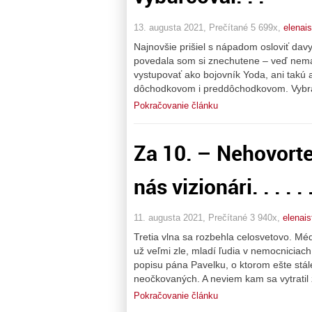
13. augusta 2021, Prečítané 5 699x,
elenai
Najnovšie prišiel s nápadom osloviť dav
povedala som si znechutene – veď nemá
vystupovať ako bojovník Yoda, ani takú 
dôchodkovom i preddôchodkovom. Vybral 
Pokračovanie článku
Za 10. – Nehovorte
nás vizionári. . . . . 
11. augusta 2021, Prečítané 3 940x,
elenai
Tretia vlna sa rozbehla celosvetovo. Mé
už veľmi zle, mladí ľudia v nemocniciach,
popisu pána Pavelku, o ktorom ešte stál
neočkovaných. A neviem kam sa vytratil 
Pokračovanie článku