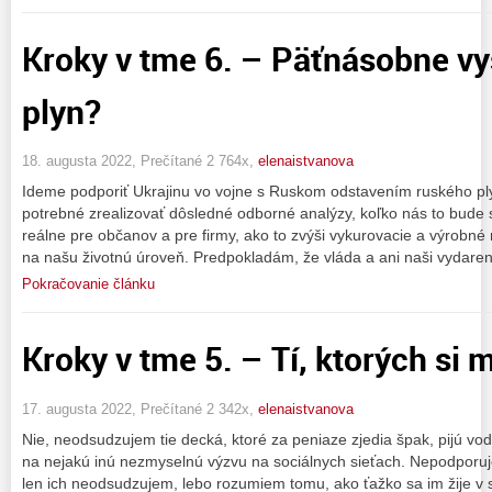
Kroky v tme 6. – Päťnásobne vy
plyn?
18. augusta 2022, Prečítané 2 764x,
elenaistvanova
Ideme podporiť Ukrajinu vo vojne s Ruskom odstavením ruského p
potrebné zrealizovať dôsledné odborné analýzy, koľko nás to bude s
reálne pre občanov a pre firmy, ako to zvýši vykurovacie a výrobné
na našu životnú úroveň. Predpokladám, že vláda a ani naši vydaren
Pokračovanie článku
Kroky v tme 5. – Tí, ktorých si m
17. augusta 2022, Prečítané 2 342x,
elenaistvanova
Nie, neodsudzujem tie decká, ktoré za peniaze zjedia špak, pijú vo
na nejakú inú nezmyselnú výzvu na sociálnych sieťach. Nepodporuje
len ich neodsudzujem, lebo rozumiem tomu, ako ťažko sa im žije v s