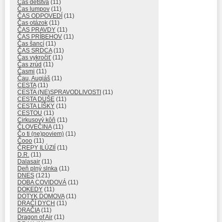
Čas detstva
(11)
Čas lumpov
(11)
ČAS ODPOVEDÍ
(11)
Čas otázok
(11)
ČAS PRAVDY
(11)
ČAS PRÍBEHOV
(11)
Čas šancí
(11)
ČAS SRDCA
(11)
Čas vykročiť
(11)
Čas zrúd
(11)
Časmi
(11)
Čau, Augiáš
(11)
CESTA
(11)
CESTA (NE)SPRAVODLIVOSTI
(11)
CESTA DUŠE
(11)
CESTA LÍŠKY
(11)
CESTOU
(11)
Cirkusový kôň
(11)
ČLOVEČINA
(11)
Čo ti (ne)poviem)
(11)
Čooo
(11)
ČREPY ILÚZIÍ
(11)
D.R.
(11)
Dalasair
(11)
Deň plný slnka
(11)
DNES
(121)
DOBA COVIDOVÁ
(11)
DOKEDY
(11)
DOTYK DOMOVA
(11)
DRAČÍ DYCH
(11)
DRAČIA
(11)
Dragon of Air
(11)