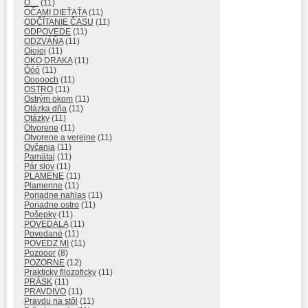
O…
(11)
OČAMI DIEŤAŤA
(11)
ODČÍTANIE ČASU
(11)
ODPOVEDE
(11)
ODZVÁŇA
(11)
Ojojoj
(11)
OKO DRAKA
(11)
Óóó
(11)
Oooooch
(11)
OSTRO
(11)
Ostrým okom
(11)
Otázka dňa
(11)
Otázky
(11)
Otvorene
(11)
Otvorene a verejne
(11)
Ovčania
(11)
Pamätaj
(11)
Pár slov
(11)
PLAMENE
(11)
Plamenne
(11)
Poriadne nahlas
(11)
Poriadne ostro
(11)
Pošepky
(11)
POVEDALA
(11)
Povedané
(11)
POVEDZ MI
(11)
Pozooor
(8)
POZORNE
(12)
Prakticky filozoficky
(11)
PRÁSK
(11)
PRAVDIVO
(11)
Pravdu na stôl
(11)