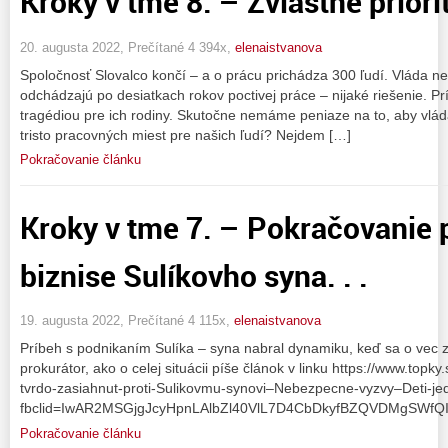
Kroky v tme 8. – Zvláštne priority
20. augusta 2022, Prečítané 4 394x,
elenaistvanova
Spoločnosť Slovalco končí – a o prácu prichádza 300 ľudí. Vláda ne
odchádzajú po desiatkach rokov poctivej práce – nijaké riešenie. Prí
tragédiou pre ich rodiny. Skutočne nemáme peniaze na to, aby vlád
tristo pracovných miest pre našich ľudí? Nejdem […]
Pokračovanie článku
Kroky v tme 7. – Pokračovanie 
biznise Sulíkovho syna. . .
19. augusta 2022, Prečítané 4 115x,
elenaistvanova
Príbeh s podnikaním Sulíka – syna nabral dynamiku, keď sa o vec 
prokurátor, ako o celej situácii píše článok v linku https://www.topk
tvrdo-zasiahnut-proti-Sulikovmu-synovi–Nebezpecne-vyzvy–Deti-je
fbclid=IwAR2MSGjgJcyHpnLAlbZl40VlL7D4CbDkyfBZQVDMgSWfQIO
Pokračovanie článku