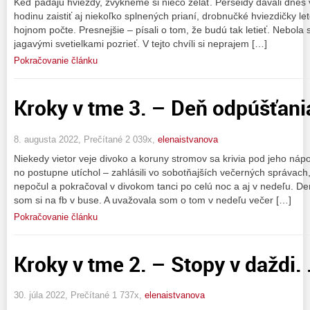
Keď padajú hviezdy, zvykneme si niečo želať. Perseidy dávali dnes v 
hodinu zaistiť aj niekoľko splnených prianí, drobnučké hviezdičky l
hojnom počte. Presnejšie – písali o tom, že budú tak letieť. Nebol
jagavými svetielkami pozrieť. V tejto chvíli si neprajem […]
Pokračovanie článku
Kroky v tme 3. – Deň odpúšťania.
8. augusta 2022, Prečítané 2 039x,
elenaistvanova
Niekedy vietor veje divoko a koruny stromov sa krivia pod jeho náp
no postupne utíchol – zahlásili vo sobotňajších večerných správach,
nepočul a pokračoval v divokom tanci po celú noc a aj v nedeľu. De
som si na fb v buse. A uvažovala som o tom v nedeľu večer […]
Pokračovanie článku
Kroky v tme 2. – Stopy v daždi. .
30. júla 2022, Prečítané 1 737x,
elenaistvanova