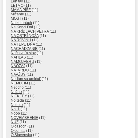
Len tak
(11)
LETMO
(11)
MAMA PÍŠE
(11)
Mlčanie
(11)
MOST
(11)
Na kolenách
(11)
Na Konci Dní
(11)
NA KRÍDLACH VETRA
(11)
NA OSTRÍ NOŽA
(11)
NA ROVINU
(11)
NA TEPE DŇA
(11)
NACHÁDZANIE
(11)
Načo veľa slov
(11)
NAHLAS
(11)
NAMOJVERU
(11)
NAOZAJ
(11)
NATVRDO
(11)
NAVŽDY
(11)
Nedám sa umlčať
(11)
NEMLČÍM
(11)
Neticho
(11)
Nežne
(11)
NIEKEDY
(11)
No teda
(11)
No toto
(11)
No. 1
(11)
Nooo
(11)
NOVEMBRENIE
(11)
NUŽ
(11)
O časoch
(11)
O čom…
(11)
O Slovensku
(11)