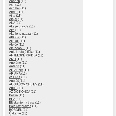
Aaaach
(11)
Ach
(11)
Ach hej
(11)
Aerian
(11)
Aj tu
(11)
Ajajaj
(11)
Ak A
(11)
Aká je pravda
(11)
Ako
(11)
Ako je to naozaj
(11)
AKOBY
(11)
Akotak
(11)
Ale čo
(11)
Ale nooo…
(11)
Anjeli lietajú tíško
(11)
ANJELSKÉ KRÍDLA
(11)
ÁNO
(11)
Ano áno
(11)
Antaon
(11)
ARIADNA
(11)
ARIANA
(11)
ASI TAK
(11)
Augiáš
(11)
AUGIÁŠOV CHLIEV
(11)
Aúúú
(11)
AŽ DO KONCA
(11)
Beštia
(11)
BEZ
(11)
Blýskanie na časy
(11)
Bola raz pravda
(11)
BORDEL
(11)
Čakanie
(11)