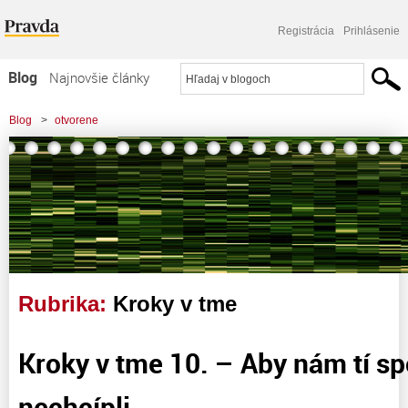
Registrácia
Prihlásenie
Blog
Najnovšie články
Najčítanejšie články
Blog
>
otvorene
Najkomentovanejšie články
Zoznam blogov
Komerčné blogy
Rubrika:
Kroky v tme
Kroky v tme 10. – Aby nám tí s
nechcípli. . .