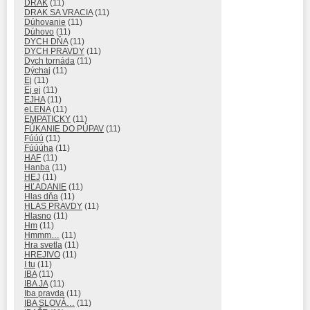
DRAK
(11)
DRAK SA VRACIA
(11)
Dúhovanie
(11)
Dúhovo
(11)
DYCH DŇA
(11)
DYCH PRAVDY
(11)
Dych tornáda
(11)
Dýchaj
(11)
Ej
(11)
Ej ej
(11)
EJHA
(11)
eLENA
(11)
EMPATICKY
(11)
FÚKANIE DO PÚPAV
(11)
Fúúú
(11)
Fúúúha
(11)
HAF
(11)
Hanba
(11)
HEJ
(11)
HĽADANIE
(11)
Hlas dňa
(11)
HLAS PRAVDY
(11)
Hlasno
(11)
Hm
(11)
Hmmm…
(11)
Hra svetla
(11)
HREJIVO
(11)
I tu
(11)
IBA
(11)
IBA JA
(11)
Iba pravda
(11)
IBA SLOVÁ…
(11)