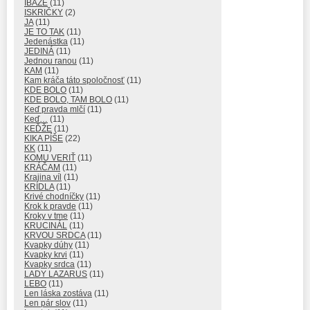
IBAŽE
(11)
ISKRIČKY
(2)
JA
(11)
JE TO TAK
(11)
Jedenástka
(11)
JEDINÁ
(11)
Jednou ranou
(11)
KAM
(11)
Kam kráča táto spoločnosť
(11)
KDE BOLO
(11)
KDE BOLO, TAM BOLO
(11)
Keď pravda mlčí
(11)
Keď…
(11)
KEĎŽE
(11)
KIKA PÍŠE
(22)
KK
(11)
KOMU VERIŤ
(11)
KRÁČAM
(11)
Krajina víl
(11)
KRÍDLA
(11)
Krivé chodníčky
(11)
Krok k pravde
(11)
Kroky v tme
(11)
KRUCINÁL
(11)
KRVOU SRDCA
(11)
Kvapky dúhy
(11)
Kvapky krvi
(11)
Kvapky srdca
(11)
LADY LAZARUS
(11)
LEBO
(11)
Len láska zostáva
(11)
Len pár slov
(11)