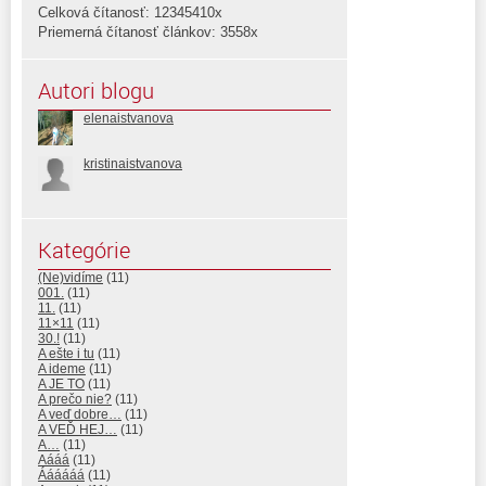
Celková čítanosť: 12345410x
Priemerná čítanosť článkov: 3558x
Autori blogu
elenaistvanova
kristinaistvanova
Kategórie
(Ne)vidíme
(11)
001.
(11)
11.
(11)
11×11
(11)
30.!
(11)
A ešte i tu
(11)
A ideme
(11)
A JE TO
(11)
A prečo nie?
(11)
A veď dobre…
(11)
A VEĎ HEJ…
(11)
A…
(11)
Aááá
(11)
Áááááá
(11)