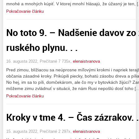
mnohé a mnohých kúpiť. V ktorej mnohí hlásajú, že úžasný je ten, 
Pokračovanie článku
No toto 9. – Nadšenie davov zo
ruského plynu. . .
16. augusta 2022, Prečítané 7 735x,
elenaistvanova
Pred zimou, blížiacou sa neúprosne míľovými krokmi i napriek teraj
občania zásadné kroky. Prikúpili piecky, bohatú zásobu dreva a pília 
No hej, im sa to píli, domčekárom, ale čo my v bytovkách žijúci? Z
môžeme zimu zvládnuť v situácii, že nám Rusi nepošlú dosť toho [
Pokračovanie článku
Kroky v tme 4. – Čas zázrakov. .
15. augusta 2022, Prečítané 2 297x,
elenaistvanova