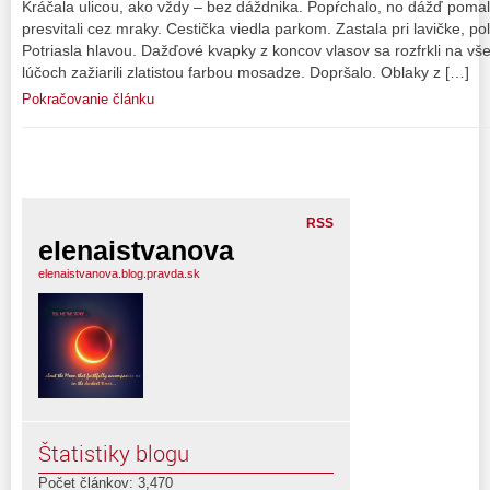
Kráčala ulicou, ako vždy – bez dáždnika. Popŕchalo, no dážď pomal
presvitali cez mraky. Cestička viedla parkom. Zastala pri lavičke, p
Potriasla hlavou. Dažďové kvapky z koncov vlasov sa rozfrkli na vše
lúčoch zažiarili zlatistou farbou mosadze. Dopršalo. Oblaky z […]
Pokračovanie článku
RSS
elenaistvanova
elenaistvanova.blog.pravda.sk
Štatistiky blogu
Počet článkov: 3,470