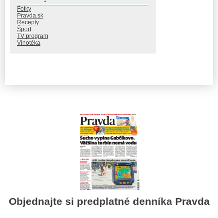
Fotky
Pravda.sk
Recepty
Šport
TV program
Vinotéka
Objednajte si predplatné denníka Pravda