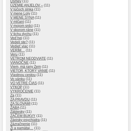
Úsmev
(11)
ÚZEMIE ANJELOV –
(11)
V lúčoch slnka
(11)
V mene Loly
(11)
V MENE SYNA
(11)
V mlčaní
(11)
V mojom srdci
(11)
V skorom ráne
(11)
V tichu dychu
(11)
Veď hej
(11)
Vedeli ste?
(11)
Vedieť viac
(11)
VERÍM…
(11)
Veru
(11)
VETROM NEODVIATE
(11)
VIANOČNE
(11)
Viem, má rany Zem
(11)
VIETOR, KTORÝ VANIE
(11)
Vlastnou cestou
(11)
Vo vánku
(11)
VO VETRE ČIAS
(11)
VÝKOP
(11)
VYKROČENIE
(11)
Za
(11)
ZA PRAVDU
(11)
ZA SLOVAMI
(11)
ŽABA
(11)
Záblesky
(11)
ZAČEM BUKVY
(11)
Zápisky psychiatra
(11)
Zázračnenie
(11)
Ži a pamätaj…
(11)