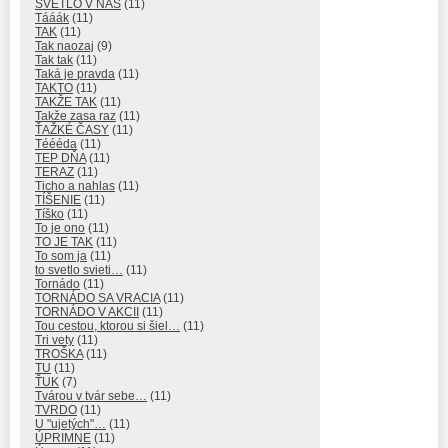
SVETLO V NÁS
(11)
Tááák
(11)
TAK
(11)
Tak naozaj
(9)
Tak tak
(11)
Taká je pravda
(11)
TAKTO
(11)
TAKŽE TAK
(11)
Takže zasa raz
(11)
ŤAŽKÉ ČASY
(11)
Téééda
(11)
TEP DŇA
(11)
TERAZ
(11)
Ticho a nahlas
(11)
TÍŠENIE
(11)
Tíško
(11)
To je ono
(11)
TO JE TAK
(11)
To som ja
(11)
to svetlo svieti…
(11)
Tornádo
(11)
TORNÁDO SA VRACIA
(11)
TORNÁDO V AKCII
(11)
Tou cestou, ktorou si šiel…
(11)
Tri vety
(11)
TROŠKA
(11)
TU
(11)
ŤUK
(7)
Tvárou v tvár sebe…
(11)
TVRDO
(11)
U "ujetých"…
(11)
ÚPRIMNE
(11)