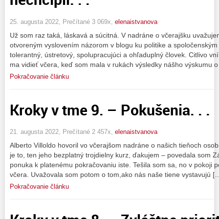
25. augusta 2022, Prečítané 3 069x,
elenaistvanova
Už som raz taká, láskavá a súcitná. V nadráne o včerajšku uvažuje
otvoreným vyslovením názorom v blogu ku politike a spoločenským
tolerantný, ústretový, spolupracujúci a ohľaduplný človek. Citlivo v
ma vidieť včera, keď som mala v rukách výsledky nášho výskumu o
Pokračovanie článku
Kroky v tme 9. – Pokušenia. . .
21. augusta 2022, Prečítané 2 457x,
elenaistvanova
Alberto Villoldo hovoril vo včerajšom nadráne o našich tieňoch oso
je to, ten jeho bezplatný trojdielny kurz, ďakujem – povedala som
ponuka k platenému pokračovaniu iste. Tešila som sa, no v pokoji 
včera. Uvažovala som potom o tom,ako nás naše tiene vystavujú [
Pokračovanie článku