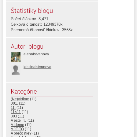
Štatistiky blogu
Počet článkov: 3,471
Celková čítanosť: 12349378x
Priemerná čítanosť článkov: 3558x
Autori blogu
elenaistvanova
kristinaistvanova
Kategórie
(Ne)vidíme
(11)
001.
(11)
11.
(11)
11×11
(11)
30.!
(11)
A ešte i tu
(11)
A ideme
(11)
A JE TO
(11)
A prečo nie?
(11)