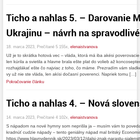
Ticho a nahlas 5. – Darovanie 
Ukrajinu – návrh na spravodlivé
18. marca 2023, Prečítané 5 155x,
elenaistvanova
Už je to skrátka hotová vec – vláda, ktorá má iba akési poverovac
len kúrila a svietila a hlavne brala ešte plat do volieb až koncosep
rozhajdákať ešte čo najviac z toho, čo máme. Prezradím vám sladk
vy už nie ste vláda, len akísi dočasní poverenci. Napriek tomu […]
Pokračovanie článku
Ticho a nahlas 4. – Nová sloven
14. marca 2023, Prečítané 4 102x,
elenaistvanova
S nápadom na nové hymny som neprišla ja – musím vám to poved
kradnúť cudzie nápady – tento geniálny nápad mal britský Economi
https://www.hlavnydennik.sk/2023/03/12/dalsi-znak-narastu-siale