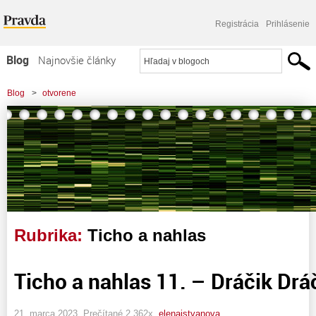
Registrácia
Prihlásenie
Blog
Najnovšie články
Najčítanejšie články
Blog
>
otvorene
Najkomentovanejšie články
Zoznam blogov
Komerčné blogy
Rubrika:
Ticho a nahlas
Ticho a nahlas 11. – Dráčik Dráči
21. marca 2023, Prečítané 2 362x,
elenaistvanova