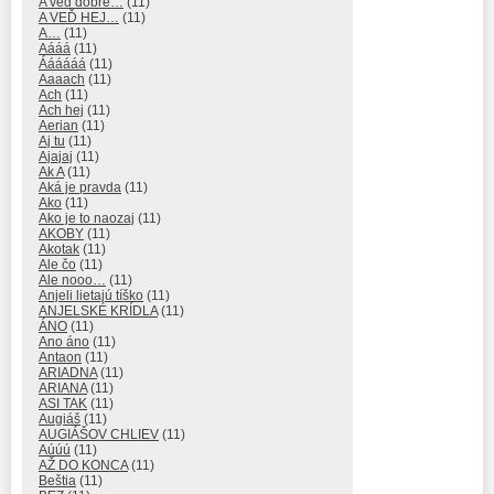
A veď dobre…
(11)
A VEĎ HEJ…
(11)
A…
(11)
Aááá
(11)
Áááááá
(11)
Aaaach
(11)
Ach
(11)
Ach hej
(11)
Aerian
(11)
Aj tu
(11)
Ajajaj
(11)
Ak A
(11)
Aká je pravda
(11)
Ako
(11)
Ako je to naozaj
(11)
AKOBY
(11)
Akotak
(11)
Ale čo
(11)
Ale nooo…
(11)
Anjeli lietajú tíško
(11)
ANJELSKÉ KRÍDLA
(11)
ÁNO
(11)
Ano áno
(11)
Antaon
(11)
ARIADNA
(11)
ARIANA
(11)
ASI TAK
(11)
Augiáš
(11)
AUGIÁŠOV CHLIEV
(11)
Aúúú
(11)
AŽ DO KONCA
(11)
Beštia
(11)