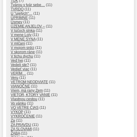
ŤUK
(7)
Tvárou v tvár sebe…
(11)
TVRDO
(11)
U "ujetých"…
(11)
ÚPRIMNE
(11)
Úsmev
(11)
ÚZEMIE ANJELOV –
(11)
V lúčoch slnka
(11)
V mene Loly
(11)
V MENE SYNA
(11)
V mlčaní
(11)
V mojom srdci
(11)
V skorom ráne
(11)
V tichu dychu
(11)
Veď hej
(11)
Vedeli ste?
(11)
Vedieť viac
(11)
VERÍM…
(11)
Veru
(11)
VETROM NEODVIATE
(11)
VIANOČNE
(11)
Viem, má rany Zem
(11)
VIETOR, KTORÝ VANIE
(11)
Vlastnou cestou
(11)
Vo vánku
(11)
VO VETRE ČIAS
(11)
VÝKOP
(11)
VYKROČENIE
(11)
Za
(11)
ZA PRAVDU
(11)
ZA SLOVAMI
(11)
ŽABA
(11)