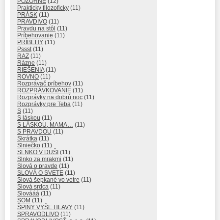
POZORNE
(12)
Prakticky filozoficky
(11)
PRÁSK
(11)
PRAVDIVO
(11)
Pravdu na stôl
(11)
Príbehovanie
(11)
PRÍBEHY
(11)
Pssst
(11)
RAZ
(11)
Rázne
(11)
RIEŠENIA
(11)
ROVNO
(11)
Rozprávač príbehov
(11)
ROZPRÁVKOVANIE
(11)
Rozprávky na dobrú noc
(11)
Rozprávky pre Teba
(11)
S
(11)
S láskou
(11)
S LÁSKOU, MAMA…
(11)
S PRAVDOU
(11)
Skrátka
(11)
Slniečko
(11)
SLNKO V DUŠI
(11)
Slnko za mrakmi
(11)
Slová o pravde
(11)
SLOVÁ O SVETE
(11)
Slová šepkané vo vetre
(11)
Slová srdca
(11)
Slovááá
(11)
SOM
(11)
ŠPINY VYŠE HLAVY
(11)
SPRAVODLIVO
(11)