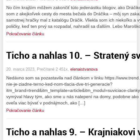
No čím krajším môžem zakončiť túto jedenástku blogov, ako Dráči
som z akejkoľvek cesty do mesta bežala do Dráčika – môj syn zaka
samotnej hračky mal z katalógu Dráčik. Vliekla som ich niekoľko a 
poličky, keď ten prvý sa rozpadal, nahradil sa ďalším. Lebo Marošk
Pokračovanie článku
Ticho a nahlas 10. – Stratený sve
20. marca 2023, Prečítané 2 451x,
elenaistvanova
Nedávno som sa pozastavila nad článkom v linku https://www.tren
nie-je-ziadne-terno-ked-nom-tlacia-dve-tri-generacie?
itm_brand=trend&itm_template=article&itm_modul=suviciace-clank
vymýval hlavy tým, ako sme u nás nalepení na domy, podobne ako 
oveľa viac bývať v podnájmoch, ako […]
Pokračovanie článku
Ticho a nahlas 9. – Krajniakov