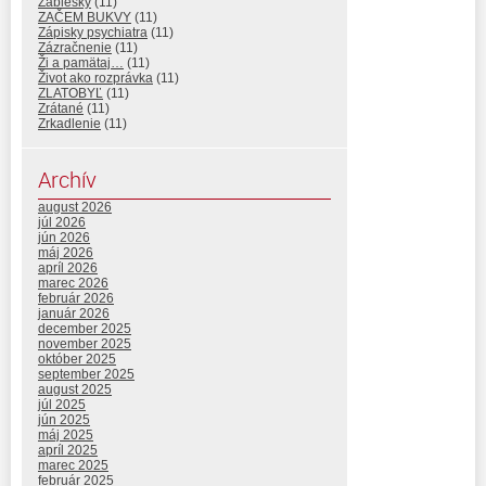
Záblesky
(11)
ZAČEM BUKVY
(11)
Zápisky psychiatra
(11)
Zázračnenie
(11)
Ži a pamätaj…
(11)
Život ako rozprávka
(11)
ZLATOBYĽ
(11)
Zrátané
(11)
Zrkadlenie
(11)
Archív
august 2026
júl 2026
jún 2026
máj 2026
apríl 2026
marec 2026
február 2026
január 2026
december 2025
november 2025
október 2025
september 2025
august 2025
júl 2025
jún 2025
máj 2025
apríl 2025
marec 2025
február 2025