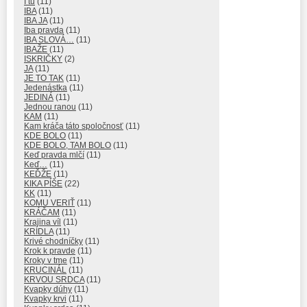
I tu
(11)
IBA
(11)
IBA JA
(11)
Iba pravda
(11)
IBA SLOVÁ…
(11)
IBAŽE
(11)
ISKRIČKY
(2)
JA
(11)
JE TO TAK
(11)
Jedenástka
(11)
JEDINÁ
(11)
Jednou ranou
(11)
KAM
(11)
Kam kráča táto spoločnosť
(11)
KDE BOLO
(11)
KDE BOLO, TAM BOLO
(11)
Keď pravda mlčí
(11)
Keď…
(11)
KEĎŽE
(11)
KIKA PÍŠE
(22)
KK
(11)
KOMU VERIŤ
(11)
KRÁČAM
(11)
Krajina víl
(11)
KRÍDLA
(11)
Krivé chodníčky
(11)
Krok k pravde
(11)
Kroky v tme
(11)
KRUCINÁL
(11)
KRVOU SRDCA
(11)
Kvapky dúhy
(11)
Kvapky krvi
(11)