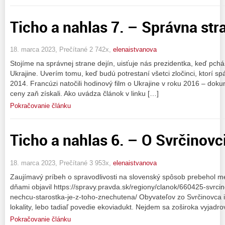
Ticho a nahlas 7. – Správna stran
18. marca 2023, Prečítané 2 742x,
elenaistvanova
Stojíme na správnej strane dejín, uisťuje nás prezidentka, keď pch
Ukrajine. Uverím tomu, keď budú potrestaní všetci zločinci, ktorí s
2014. Francúzi natočili hodinový film o Ukrajine v roku 2016 – do
ceny zaň získali. Ako uvádza článok v linku […]
Pokračovanie článku
Ticho a nahlas 6. – O Svrčinovci. 
18. marca 2023, Prečítané 3 953x,
elenaistvanova
Zaujímavý príbeh o spravodlivosti na slovenský spôsob prebehol m
dňami objavil https://spravy.pravda.sk/regiony/clanok/660425-svrci
nechcu-starostka-je-z-toho-znechutena/ Obyvateľov zo Svrčinovca 
lokality, lebo tadiaľ povedie ekoviadukt. Nejdem sa zoširoka vyjadr
Pokračovanie článku