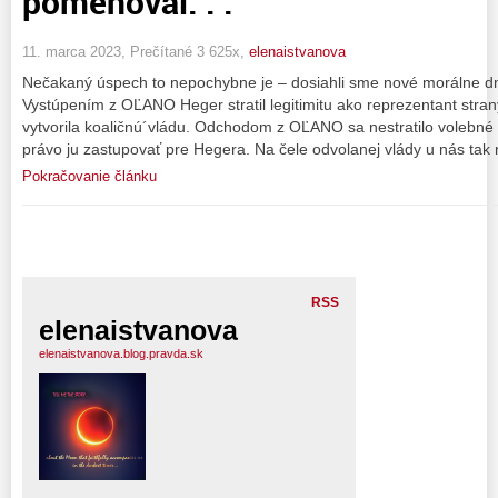
pomenoval. . .
11. marca 2023, Prečítané 3 625x,
elenaistvanova
Nečakaný úspech to nepochybne je – dosiahli sme nové morálne d
Vystúpením z OĽANO Heger stratil legitimitu ako reprezentant stran
vytvorila koaličnú´vládu. Odchodom z OĽANO sa nestratilo volebné
právo ju zastupovať pre Hegera. Na čele odvolanej vlády u nás tak 
Pokračovanie článku
RSS
elenaistvanova
elenaistvanova.blog.pravda.sk