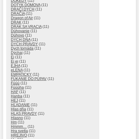
DOKEDY
(11)
DOTYK DOMOVA
(11)
DRAČÍ DYCH
(11)
DRAČIA
(11)
Dragon of Air
(11)
DRAK
(11)
DRAK SA VRACIA
(11)
Dúhovanie
(11)
Dúhovo
(11)
DYCH DŇA
(11)
DYCH PRAVDY
(11)
Dych tornáda
(11)
Dýchaj
(11)
Ej
(11)
Ej ej
(11)
EJHA
(11)
eLENA
(11)
EMPATICKY
(11)
FÚKANIE DO PÚPAV
(11)
Fúúú
(11)
Fúúúha
(11)
HAF
(11)
Hanba
(11)
HEJ
(11)
HĽADANIE
(11)
Hlas dňa
(11)
HLAS PRAVDY
(11)
Hlasno
(11)
Hm
(11)
Hmmm…
(11)
Hra svetla
(11)
HREJIVO
(11)