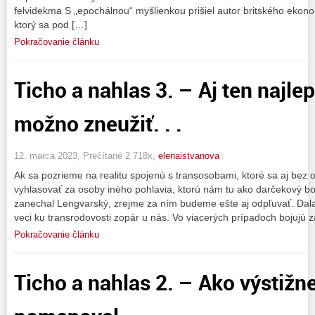
felvidekma S „epochálnou“ myšlienkou prišiel autor britského eko
ktorý sa pod […]
Pokračovanie článku
Ticho a nahlas 3. – Aj ten najle
možno zneužiť. . .
12. marca 2023, Prečítané 2 718x,
elenaistvanova
Ak sa pozrieme na realitu spojenú s transosobami, ktoré sa aj bez
vyhlasovať za osoby iného pohlavia, ktorú nám tu ako darčekový b
zanechal Lengvarský, zrejme za ním budeme ešte aj odpľuvať. Dal
veci ku transrodovosti zopár u nás. Vo viacerých prípadoch bojujú z
Pokračovanie článku
Ticho a nahlas 2. – Ako výstižn