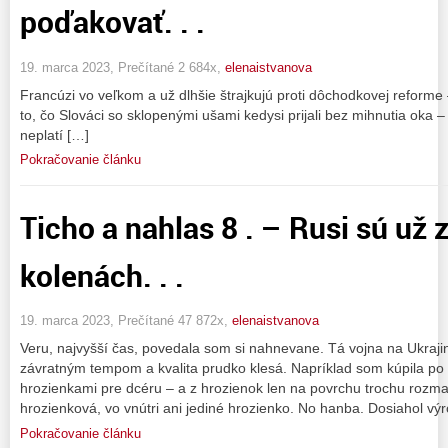
poďakovať. . .
19. marca 2023, Prečítané 2 684x,
elenaistvanova
Francúzi vo veľkom a už dlhšie štrajkujú proti dôchodkovej reforme 
to, čo Slováci so sklopenými ušami kedysi prijali bez mihnutia oka 
neplatí […]
Pokračovanie článku
Ticho a nahlas 8 . – Rusi sú už 
kolenách. . .
19. marca 2023, Prečítané 47 872x,
elenaistvanova
Veru, najvyšší čas, povedala som si nahnevane. Tá vojna na Ukrajin
závratným tempom a kvalita prudko klesá. Napríklad som kúpila po 
hrozienkami pre dcéru – a z hrozienok len na povrchu trochu rozmajzl
hrozienková, vo vnútri ani jediné hrozienko. No hanba. Dosiahol vý
Pokračovanie článku