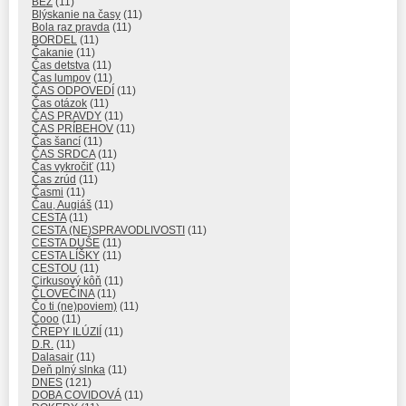
BEZ
(11)
Blýskanie na časy
(11)
Bola raz pravda
(11)
BORDEL
(11)
Čakanie
(11)
Čas detstva
(11)
Čas lumpov
(11)
ČAS ODPOVEDÍ
(11)
Čas otázok
(11)
ČAS PRAVDY
(11)
ČAS PRÍBEHOV
(11)
Čas šancí
(11)
ČAS SRDCA
(11)
Čas vykročiť
(11)
Čas zrúd
(11)
Časmi
(11)
Čau, Augiáš
(11)
CESTA
(11)
CESTA (NE)SPRAVODLIVOSTI
(11)
CESTA DUŠE
(11)
CESTA LÍŠKY
(11)
CESTOU
(11)
Cirkusový kôň
(11)
ČLOVEČINA
(11)
Čo ti (ne)poviem)
(11)
Čooo
(11)
ČREPY ILÚZIÍ
(11)
D.R.
(11)
Dalasair
(11)
Deň plný slnka
(11)
DNES
(121)
DOBA COVIDOVÁ
(11)