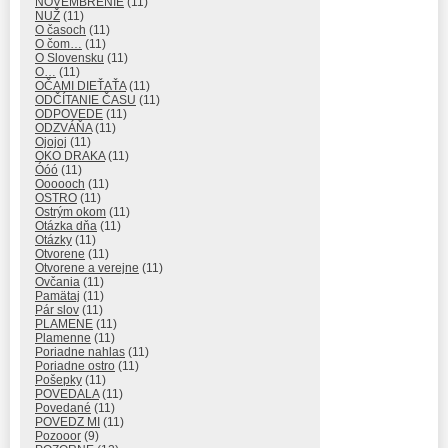
NOVEMBRENIE
(11)
NUŽ
(11)
O časoch
(11)
O čom…
(11)
O Slovensku
(11)
O…
(11)
OČAMI DIEŤAŤA
(11)
ODČÍTANIE ČASU
(11)
ODPOVEDE
(11)
ODZVÁŇA
(11)
Ojojoj
(11)
OKO DRAKA
(11)
Óóó
(11)
Oooooch
(11)
OSTRO
(11)
Ostrým okom
(11)
Otázka dňa
(11)
Otázky
(11)
Otvorene
(11)
Otvorene a verejne
(11)
Ovčania
(11)
Pamätaj
(11)
Pár slov
(11)
PLAMENE
(11)
Plamenne
(11)
Poriadne nahlas
(11)
Poriadne ostro
(11)
Pošepky
(11)
POVEDALA
(11)
Povedané
(11)
POVEDZ MI
(11)
Pozooor
(9)