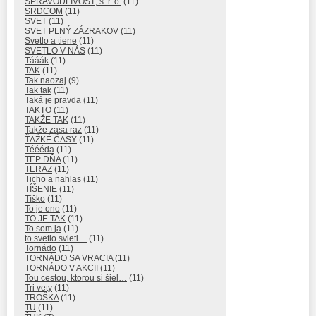
SPRAVODLIVOSŤ, s. r. o.
(11)
SRDCOM
(11)
SVET
(11)
SVET PLNÝ ZÁZRAKOV
(11)
Svetlo a tiene
(11)
SVETLO V NÁS
(11)
Tááák
(11)
TAK
(11)
Tak naozaj
(9)
Tak tak
(11)
Taká je pravda
(11)
TAKTO
(11)
TAKŽE TAK
(11)
Takže zasa raz
(11)
ŤAŽKÉ ČASY
(11)
Téééda
(11)
TEP DŇA
(11)
TERAZ
(11)
Ticho a nahlas
(11)
TÍŠENIE
(11)
Tíško
(11)
To je ono
(11)
TO JE TAK
(11)
To som ja
(11)
to svetlo svieti…
(11)
Tornádo
(11)
TORNÁDO SA VRACIA
(11)
TORNÁDO V AKCII
(11)
Tou cestou, ktorou si šiel…
(11)
Tri vety
(11)
TROŠKA
(11)
TU
(11)