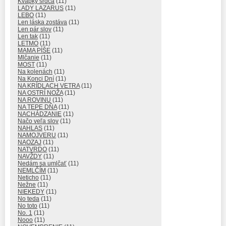
Kvapky srdca
(11)
LADY LAZARUS
(11)
LEBO
(11)
Len láska zostáva
(11)
Len pár slov
(11)
Len tak
(11)
LETMO
(11)
MAMA PÍŠE
(11)
Mlčanie
(11)
MOST
(11)
Na kolenách
(11)
Na Konci Dní
(11)
NA KRÍDLACH VETRA
(11)
NA OSTRÍ NOŽA
(11)
NA ROVINU
(11)
NA TEPE DŇA
(11)
NACHÁDZANIE
(11)
Načo veľa slov
(11)
NAHLAS
(11)
NAMOJVERU
(11)
NAOZAJ
(11)
NATVRDO
(11)
NAVŽDY
(11)
Nedám sa umlčať
(11)
NEMLČÍM
(11)
Neticho
(11)
Nežne
(11)
NIEKEDY
(11)
No teda
(11)
No toto
(11)
No. 1
(11)
Nooo
(11)