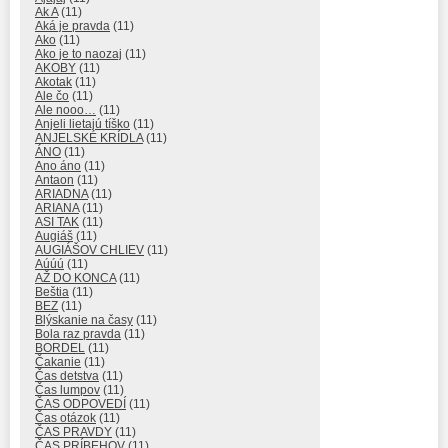
Ak A
(11)
Aká je pravda
(11)
Ako
(11)
Ako je to naozaj
(11)
AKOBY
(11)
Akotak
(11)
Ale čo
(11)
Ale nooo…
(11)
Anjeli lietajú tíško
(11)
ANJELSKÉ KRÍDLA
(11)
ÁNO
(11)
Ano áno
(11)
Antaon
(11)
ARIADNA
(11)
ARIANA
(11)
ASI TAK
(11)
Augiáš
(11)
AUGIÁŠOV CHLIEV
(11)
Aúúú
(11)
AŽ DO KONCA
(11)
Beštia
(11)
BEZ
(11)
Blýskanie na časy
(11)
Bola raz pravda
(11)
BORDEL
(11)
Čakanie
(11)
Čas detstva
(11)
Čas lumpov
(11)
ČAS ODPOVEDÍ
(11)
Čas otázok
(11)
ČAS PRAVDY
(11)
ČAS PRÍBEHOV
(11)