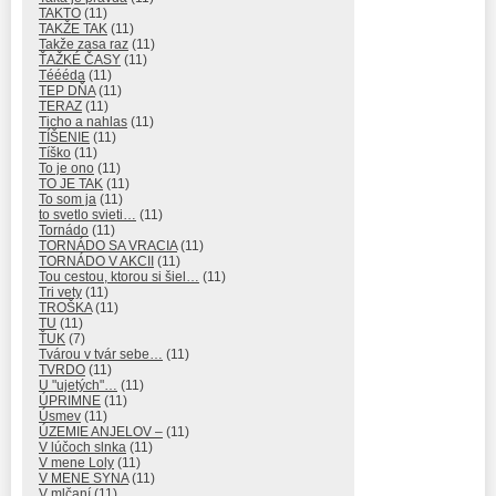
TAKTO
(11)
TAKŽE TAK
(11)
Takže zasa raz
(11)
ŤAŽKÉ ČASY
(11)
Téééda
(11)
TEP DŇA
(11)
TERAZ
(11)
Ticho a nahlas
(11)
TÍŠENIE
(11)
Tíško
(11)
To je ono
(11)
TO JE TAK
(11)
To som ja
(11)
to svetlo svieti…
(11)
Tornádo
(11)
TORNÁDO SA VRACIA
(11)
TORNÁDO V AKCII
(11)
Tou cestou, ktorou si šiel…
(11)
Tri vety
(11)
TROŠKA
(11)
TU
(11)
ŤUK
(7)
Tvárou v tvár sebe…
(11)
TVRDO
(11)
U "ujetých"…
(11)
ÚPRIMNE
(11)
Úsmev
(11)
ÚZEMIE ANJELOV –
(11)
V lúčoch slnka
(11)
V mene Loly
(11)
V MENE SYNA
(11)
V mlčaní
(11)