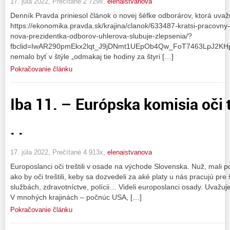
17. júla 2022, Prečítané 2 729x,
elenaistvanova
Denník Pravda priniesol článok o novej šéfke odborárov, ktorá uv
https://ekonomika.pravda.sk/krajina/clanok/633487-kratsi-pracovn
nova-prezidentka-odborov-uhlerova-slubuje-zlepsenia/?
fbclid=IwAR290pmEkx2lqt_J9jDNmt1UEpOb4Qw_FoT7463LpJ2KHpN
nemalo byť v štýle „odmakaj tie hodiny za štyri […]
Pokračovanie článku
Iba 11. – Európska komisia oči t
. .
17. júla 2022, Prečítané 4 913x,
elenaistvanova
Europoslanci oči treštili v osade na východe Slovenska. Nuž, mali po
ako by oči treštili, keby sa dozvedeli za aké platy u nás pracujú pre 
službách, zdravotníctve, polícii… Videli europoslanci osady. Uvažuje
V mnohých krajinách – počnúc USA, […]
Pokračovanie článku