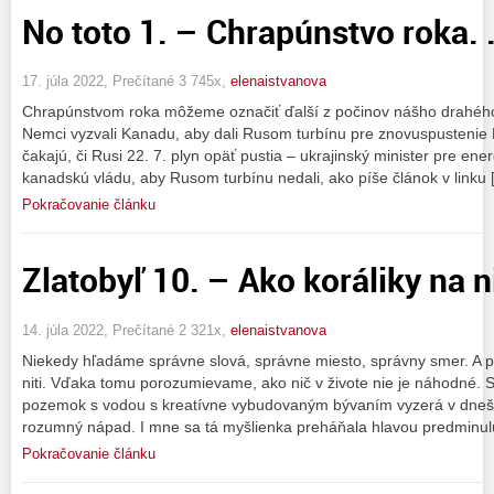
No toto 1. – Chrapúnstvo roka. .
17. júla 2022, Prečítané 3 745x,
elenaistvanova
Chrapúnstvom roka môžeme označiť ďalší z počinov nášho drahého
Nemci vyzvali Kanadu, aby dali Rusom turbínu pre znovuspustenie 
čakajú, či Rusi 22. 7. plyn opäť pustia – ukrajinský minister pre ener
kanadskú vládu, aby Rusom turbínu nedali, ako píše článok v linku 
Pokračovanie článku
Zlatobyľ 10. – Ako koráliky na nit
14. júla 2022, Prečítané 2 321x,
elenaistvanova
Niekedy hľadáme správne slová, správne miesto, správny smer. A pr
niti. Vďaka tomu porozumievame, ako nič v živote nie je náhodné. 
pozemok s vodou s kreatívne vybudovaným bývaním vyzerá v dnešnej
rozumný nápad. I mne sa tá myšlienka preháňala hlavou predminul
Pokračovanie článku