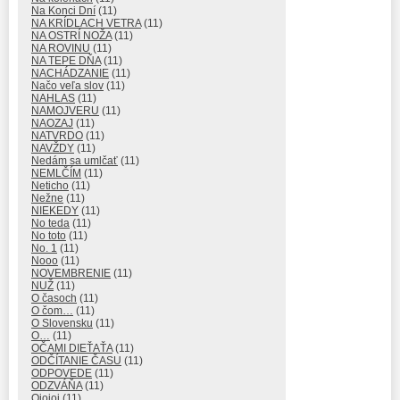
Na Konci Dní
(11)
NA KRÍDLACH VETRA
(11)
NA OSTRÍ NOŽA
(11)
NA ROVINU
(11)
NA TEPE DŇA
(11)
NACHÁDZANIE
(11)
Načo veľa slov
(11)
NAHLAS
(11)
NAMOJVERU
(11)
NAOZAJ
(11)
NATVRDO
(11)
NAVŽDY
(11)
Nedám sa umlčať
(11)
NEMLČÍM
(11)
Neticho
(11)
Nežne
(11)
NIEKEDY
(11)
No teda
(11)
No toto
(11)
No. 1
(11)
Nooo
(11)
NOVEMBRENIE
(11)
NUŽ
(11)
O časoch
(11)
O čom…
(11)
O Slovensku
(11)
O…
(11)
OČAMI DIEŤAŤA
(11)
ODČÍTANIE ČASU
(11)
ODPOVEDE
(11)
ODZVÁŇA
(11)
Ojojoj
(11)