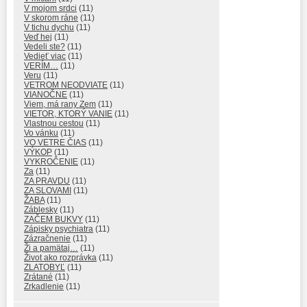
V mojom srdci
(11)
V skorom ráne
(11)
V tichu dychu
(11)
Veď hej
(11)
Vedeli ste?
(11)
Vedieť viac
(11)
VERÍM…
(11)
Veru
(11)
VETROM NEODVIATE
(11)
VIANOČNE
(11)
Viem, má rany Zem
(11)
VIETOR, KTORÝ VANIE
(11)
Vlastnou cestou
(11)
Vo vánku
(11)
VO VETRE ČIAS
(11)
VÝKOP
(11)
VYKROČENIE
(11)
Za
(11)
ZA PRAVDU
(11)
ZA SLOVAMI
(11)
ŽABA
(11)
Záblesky
(11)
ZAČEM BUKVY
(11)
Zápisky psychiatra
(11)
Zázračnenie
(11)
Ži a pamätaj…
(11)
Život ako rozprávka
(11)
ZLATOBYĽ
(11)
Zrátané
(11)
Zrkadlenie
(11)