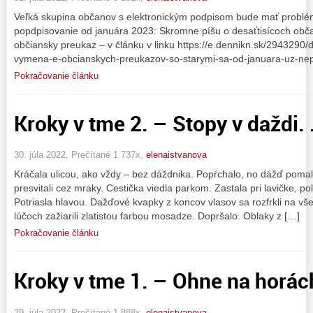
Veľká skupina občanov s elektronickým podpisom bude mať problém. 
popdpisovanie od januára 2023: Skromne píšu o desaťtisícoch obča
občiansky preukaz – v článku v linku https://e.dennikn.sk/2943290/d
vymena-e-obcianskych-preukazov-so-starymi-sa-od-januara-uz-nep
Pokračovanie článku
Kroky v tme 2. – Stopy v daždi. .
30. júla 2022, Prečítané 1 737x,
elenaistvanova
Kráčala ulicou, ako vždy – bez dáždnika. Popŕchalo, no dážď pomal
presvitali cez mraky. Cestička viedla parkom. Zastala pri lavičke, p
Potriasla hlavou. Dažďové kvapky z koncov vlasov sa rozfrkli na vše
lúčoch zažiarili zlatistou farbou mosadze. Dopršalo. Oblaky z […]
Pokračovanie článku
Kroky v tme 1. – Ohne na horách.
29. júla 2022, Prečítané 1 888x,
elenaistvanova