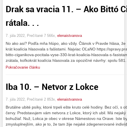
Drak sa vracia 11. – Ako Bittó 
rátala. . .
7. júla 2022, Prečítané 7 566x,
elenaistvanova
No ako asi? Podľa mňa hlúpo, ako vždy. Článok v Pravde hlása, že B
krát koalícia hlasovala s fašistami. Najviac OĽaNO https://spravy.
bitto-ciganikova-pocitala-vyse-330-krat-koalicia-hlasovala-s-fasista
zrátala, koľkokrát koalícia hlasovala za opozičné návrhy: spolu 581
Pokračovanie článku
Iba 10. – Netvor z Lokce
7. júla 2022, Prečítané 2 853x,
elenaistvanova
Brutálne ubité psíky, ktoré trpeli ešte kruto celé hodiny. Bez očí, s 
červy. Predstavujem vám netvora z Lokce, ktorý ich ubil. Má nejaký 
bohužiaľ. Nuž, Lokca je obec v okrese Námestovo na Orave. Iste by
zmysluplnejším, ako je to, že tam žije nejaké zdegenerované indiv