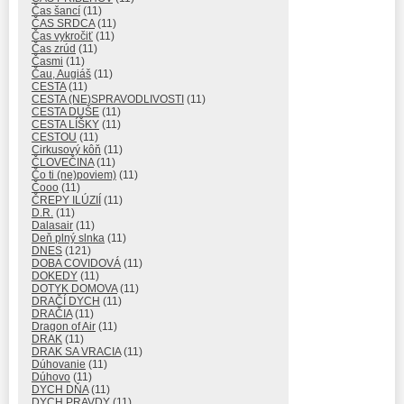
Čas šancí
(11)
ČAS SRDCA
(11)
Čas vykročiť
(11)
Čas zrúd
(11)
Časmi
(11)
Čau, Augiáš
(11)
CESTA
(11)
CESTA (NE)SPRAVODLIVOSTI
(11)
CESTA DUŠE
(11)
CESTA LÍŠKY
(11)
CESTOU
(11)
Cirkusový kôň
(11)
ČLOVEČINA
(11)
Čo ti (ne)poviem)
(11)
Čooo
(11)
ČREPY ILÚZIÍ
(11)
D.R.
(11)
Dalasair
(11)
Deň plný slnka
(11)
DNES
(121)
DOBA COVIDOVÁ
(11)
DOKEDY
(11)
DOTYK DOMOVA
(11)
DRAČÍ DYCH
(11)
DRAČIA
(11)
Dragon of Air
(11)
DRAK
(11)
DRAK SA VRACIA
(11)
Dúhovanie
(11)
Dúhovo
(11)
DYCH DŇA
(11)
DYCH PRAVDY
(11)