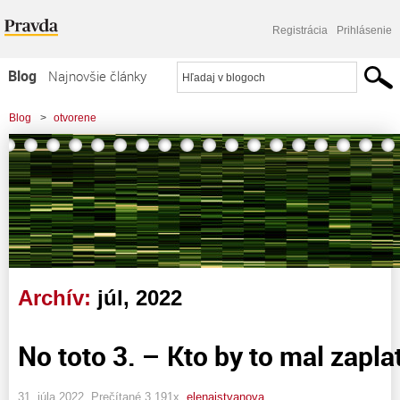
Registrácia
Prihlásenie
Blog
Najnovšie články
Najčítanejšie články
Blog
>
otvorene
Najkomentovanejšie články
Zoznam blogov
Komerčné blogy
Archív:
júl, 2022
No toto 3. – Kto by to mal zaplat
31. júla 2022, Prečítané 3 191x,
elenaistvanova