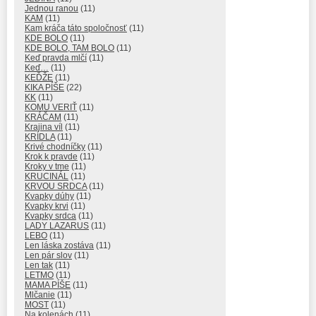
Jednou ranou
(11)
KAM
(11)
Kam kráča táto spoločnosť
(11)
KDE BOLO
(11)
KDE BOLO, TAM BOLO
(11)
Keď pravda mlčí
(11)
Keď…
(11)
KEĎŽE
(11)
KIKA PÍŠE
(22)
KK
(11)
KOMU VERIŤ
(11)
KRÁČAM
(11)
Krajina víl
(11)
KRÍDLA
(11)
Krivé chodníčky
(11)
Krok k pravde
(11)
Kroky v tme
(11)
KRUCINÁL
(11)
KRVOU SRDCA
(11)
Kvapky dúhy
(11)
Kvapky krvi
(11)
Kvapky srdca
(11)
LADY LAZARUS
(11)
LEBO
(11)
Len láska zostáva
(11)
Len pár slov
(11)
Len tak
(11)
LETMO
(11)
MAMA PÍŠE
(11)
Mlčanie
(11)
MOST
(11)
Na kolenách
(11)