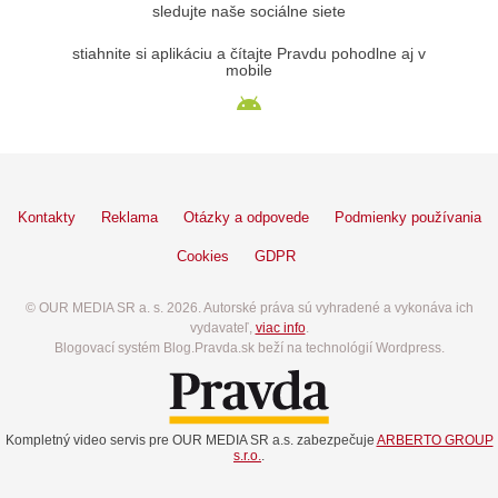
sledujte naše sociálne siete
stiahnite si aplikáciu a čítajte Pravdu pohodlne aj v
mobile
Kontakty
Reklama
Otázky a odpovede
Podmienky používania
Cookies
GDPR
© OUR MEDIA SR a. s. 2026. Autorské práva sú vyhradené a vykonáva ich
vydavateľ,
viac info
.
Blogovací systém Blog.Pravda.sk beží na technológií Wordpress.
Kompletný video servis pre OUR MEDIA SR a.s. zabezpečuje
ARBERTO GROUP
s.r.o.
.