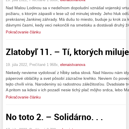
Nad Malou Lodinou sa v nedeľnom dopoludní vznášal vojenský vrtuľ
požiaru, s ktorým zápasili v lese už od minulej stredy. Jeho hluk o
prekrásnej Jankinej záhrady. Má dušu to miesto, buduje ju krok za
dávnymi časmi, kedy veci nekončili na smetisku a dostávali druhý ži
Pokračovanie článku
Zlatobyľ 11. – Tí, ktorých miluje
19. júla 2022, Prečítané 1 968x,
elenaistvanova
Niekedy nevieme vydolovať z hĺbky seba slová. Nad hlavou nám idy
páperové obláčiky a svet pôsobí zázračne krehko. Neviem čo poved
tejto chvíli víria. Narodeniny sú radostnou záležitosťou. Dvadsiate 
A pritom sa kdesi v ich pozadí nesie tichý plač môjho srdca, lebo M
Pokračovanie článku
No toto 2. – Solidárno. . .