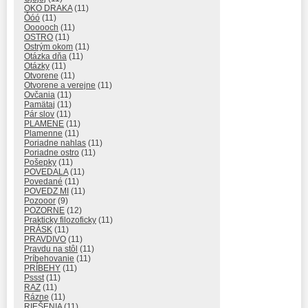
OKO DRAKA
(11)
Óóó
(11)
Oooooch
(11)
OSTRO
(11)
Ostrým okom
(11)
Otázka dňa
(11)
Otázky
(11)
Otvorene
(11)
Otvorene a verejne
(11)
Ovčania
(11)
Pamätaj
(11)
Pár slov
(11)
PLAMENE
(11)
Plamenne
(11)
Poriadne nahlas
(11)
Poriadne ostro
(11)
Pošepky
(11)
POVEDALA
(11)
Povedané
(11)
POVEDZ MI
(11)
Pozooor
(9)
POZORNE
(12)
Prakticky filozoficky
(11)
PRÁSK
(11)
PRAVDIVO
(11)
Pravdu na stôl
(11)
Príbehovanie
(11)
PRÍBEHY
(11)
Pssst
(11)
RAZ
(11)
Rázne
(11)
RIEŠENIA
(11)