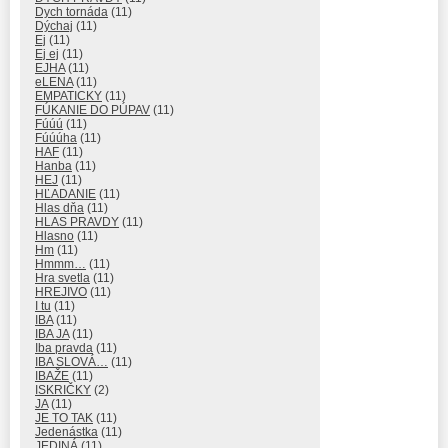
Dych tornáda
(11)
Dýchaj
(11)
Ej
(11)
Ej ej
(11)
EJHA
(11)
eLENA
(11)
EMPATICKY
(11)
FÚKANIE DO PÚPAV
(11)
Fúúú
(11)
Fúúúha
(11)
HAF
(11)
Hanba
(11)
HEJ
(11)
HĽADANIE
(11)
Hlas dňa
(11)
HLAS PRAVDY
(11)
Hlasno
(11)
Hm
(11)
Hmmm…
(11)
Hra svetla
(11)
HREJIVO
(11)
I tu
(11)
IBA
(11)
IBA JA
(11)
Iba pravda
(11)
IBA SLOVÁ…
(11)
IBAŽE
(11)
ISKRIČKY
(2)
JA
(11)
JE TO TAK
(11)
Jedenástka
(11)
JEDINÁ
(11)