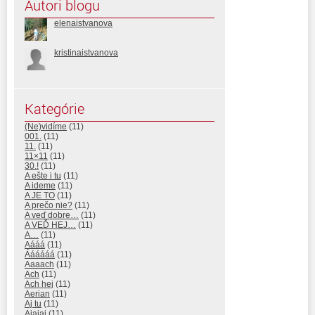
Autori blogu
elenaistvanova
kristinaistvanova
Kategórie
(Ne)vidíme
(11)
001.
(11)
11.
(11)
11×11
(11)
30.!
(11)
A ešte i tu
(11)
A ideme
(11)
A JE TO
(11)
A prečo nie?
(11)
A veď dobre…
(11)
A VEĎ HEJ…
(11)
A…
(11)
Aááá
(11)
Áááááá
(11)
Aaaach
(11)
Ach
(11)
Ach hej
(11)
Aerian
(11)
Aj tu
(11)
Ajajaj
(11)