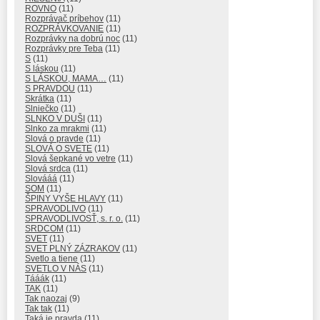
ROVNO
(11)
Rozprávač príbehov
(11)
ROZPRÁVKOVANIE
(11)
Rozprávky na dobrú noc
(11)
Rozprávky pre Teba
(11)
S
(11)
S láskou
(11)
S LÁSKOU, MAMA…
(11)
S PRAVDOU
(11)
Skrátka
(11)
Slniečko
(11)
SLNKO V DUŠI
(11)
Slnko za mrakmi
(11)
Slová o pravde
(11)
SLOVÁ O SVETE
(11)
Slová šepkané vo vetre
(11)
Slová srdca
(11)
Slovááá
(11)
SOM
(11)
ŠPINY VYŠE HLAVY
(11)
SPRAVODLIVO
(11)
SPRAVODLIVOSŤ, s. r. o.
(11)
SRDCOM
(11)
SVET
(11)
SVET PLNÝ ZÁZRAKOV
(11)
Svetlo a tiene
(11)
SVETLO V NÁS
(11)
Tááák
(11)
TAK
(11)
Tak naozaj
(9)
Tak tak
(11)
Taká je pravda
(11)