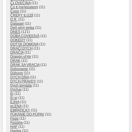
ČLOVEČINA
(11)
Čo ti (ne)poviem)
(11)
Čooo
(11)
ČREPY ILÚZIÍ
(11)
D.R.
(11)
Dalasair
(11)
Deň plný slnka
(11)
DNES
(121)
DOBA COVIDOVÁ
(11)
DOKEDY
(11)
DOTYK DOMOVA
(11)
DRAČÍ DYCH
(11)
DRAČIA
(11)
Dragon of Air
(11)
DRAK
(11)
DRAK SA VRACIA
(11)
Dúhovanie
(11)
Dúhovo
(11)
DYCH DŇA
(11)
DYCH PRAVDY
(11)
Dych tornáda
(11)
Dýchaj
(11)
Ej
(11)
Ej ej
(11)
EJHA
(11)
eLENA
(11)
EMPATICKY
(11)
FÚKANIE DO PÚPAV
(11)
Fúúú
(11)
Fúúúha
(11)
HAF
(11)
Hanba
(11)