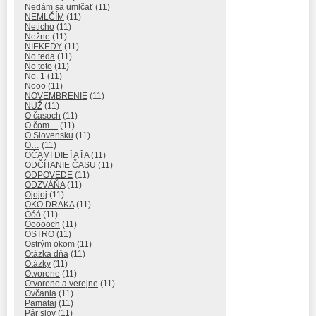
Nedám sa umlčať
(11)
NEMLČÍM
(11)
Neticho
(11)
Nežne
(11)
NIEKEDY
(11)
No teda
(11)
No toto
(11)
No. 1
(11)
Nooo
(11)
NOVEMBRENIE
(11)
NUŽ
(11)
O časoch
(11)
O čom…
(11)
O Slovensku
(11)
O…
(11)
OČAMI DIEŤAŤA
(11)
ODČÍTANIE ČASU
(11)
ODPOVEDE
(11)
ODZVÁŇA
(11)
Ojojoj
(11)
OKO DRAKA
(11)
Óóó
(11)
Oooooch
(11)
OSTRO
(11)
Ostrým okom
(11)
Otázka dňa
(11)
Otázky
(11)
Otvorene
(11)
Otvorene a verejne
(11)
Ovčania
(11)
Pamätaj
(11)
Pár slov
(11)