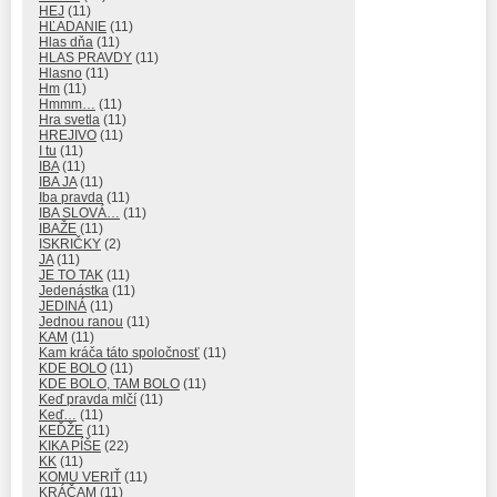
HEJ
(11)
HĽADANIE
(11)
Hlas dňa
(11)
HLAS PRAVDY
(11)
Hlasno
(11)
Hm
(11)
Hmmm…
(11)
Hra svetla
(11)
HREJIVO
(11)
I tu
(11)
IBA
(11)
IBA JA
(11)
Iba pravda
(11)
IBA SLOVÁ…
(11)
IBAŽE
(11)
ISKRIČKY
(2)
JA
(11)
JE TO TAK
(11)
Jedenástka
(11)
JEDINÁ
(11)
Jednou ranou
(11)
KAM
(11)
Kam kráča táto spoločnosť
(11)
KDE BOLO
(11)
KDE BOLO, TAM BOLO
(11)
Keď pravda mlčí
(11)
Keď…
(11)
KEĎŽE
(11)
KIKA PÍŠE
(22)
KK
(11)
KOMU VERIŤ
(11)
KRÁČAM
(11)