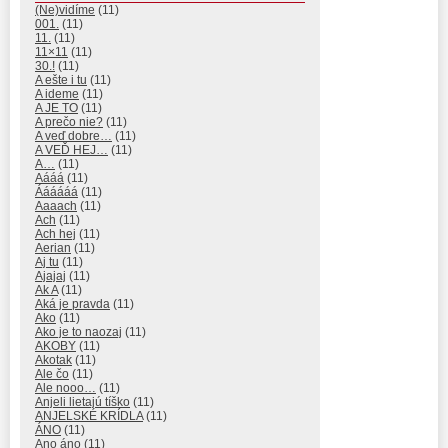
(Ne)vidíme
(11)
001.
(11)
11.
(11)
11×11
(11)
30.!
(11)
A ešte i tu
(11)
A ideme
(11)
A JE TO
(11)
A prečo nie?
(11)
A veď dobre…
(11)
A VEĎ HEJ…
(11)
A…
(11)
Aááá
(11)
Áááááá
(11)
Aaaach
(11)
Ach
(11)
Ach hej
(11)
Aerian
(11)
Aj tu
(11)
Ajajaj
(11)
Ak A
(11)
Aká je pravda
(11)
Ako
(11)
Ako je to naozaj
(11)
AKOBY
(11)
Akotak
(11)
Ale čo
(11)
Ale nooo…
(11)
Anjeli lietajú tíško
(11)
ANJELSKÉ KRÍDLA
(11)
ÁNO
(11)
Ano áno
(11)