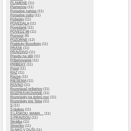
PLAMENE
(11)
Plamenne
(11)
Poriadne nahlas
(11)
Poriadne ostro
(11)
Pošepky
(11)
POVEDALA
(11)
Povedané
(11)
POVEDZ MI
(11)
Pozooor
(8)
POZORNE
(12)
Prakticky filozoficky
(11)
PRÁSK
(11)
PRAVDIVO
(11)
Pravdu na stôl
(11)
Príbehovanie
(11)
PRÍBEHY
(11)
Pssst
(11)
RAZ
(11)
Rázne
(11)
RIEŠENIA
(11)
ROVNO
(11)
Rozprávač príbehov
(11)
ROZPRÁVKOVANIE
(11)
Rozprávky na dobrú noc
(11)
Rozprávky pre Teba
(11)
S
(11)
S láskou
(11)
S LÁSKOU, MAMA…
(11)
S PRAVDOU
(11)
Skrátka
(11)
Slniečko
(11)
SLNKO V DUŠI
(11)