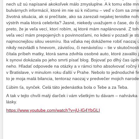
nech už sú napísané akokoľvek málo zmysluplne. A k tomu ešte mno
bulvárnych informácií, ktoré im nie sú k ničomu – veď v čom sa zm
životná situácia, ak si prečítate, ako sa zarezali nejakej tenistke no
výstrih mala ktorá celebrita? Jasné, niekedy uvažujem o čase, do 
preto, že je veľa vecí, ktorí robím, aj ktoré mám naplánované. Z to
veľa vecí mám prepojených s povinnosťami, no kdesi v pozadí je stál
najmocnejšou silou vesmíru. Iba vďaka nej dokážeme robiť naozaj 
nikdy nezvládli s hnevom, závisťou, či nenávisťou – tie v skutočnos
čítala príbeh matky, ktorá sama zdvihla osobné auto, ktoré zavalilo j
k synovi dokázala po jeho smrti písať blog. Bojovať po dlhý čas úp
neho. Hľadať odpovede na otázky a v rámci toho absolvovať ročný k
v Bratislave, v minulom roku ďalší v Prahe. Nebolo to jednoduché f
to je moja malá bilancia, tentoraz naozaj v predvečer mojich naro
Ľúbim ťa, synček. Celá táto jedenástka bola o Tebe a za Teba.
A tak v tejto chvíli malý darček i vám všetkým tu dávam – nahrávka o
lásky.
https://www.youtube.com/watch?v=jU-lG4YbGLI