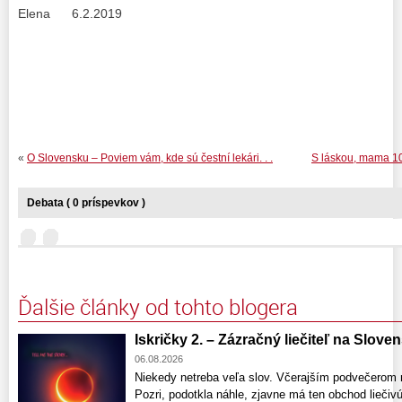
Elena 6.2.2019
«
O Slovensku – Poviem vám, kde sú čestní lekári. . .
S láskou, mama 10.
Debata ( 0 príspevkov )
Ďalšie články od tohto blogera
Iskričky 2. – Zázračný liečiteľ na Slove
06.08.2026
Niekedy netreba veľa slov. Včerajším podvečerom 
Pozri, podotkla náhle, zjavne má ten obchod liečivú 