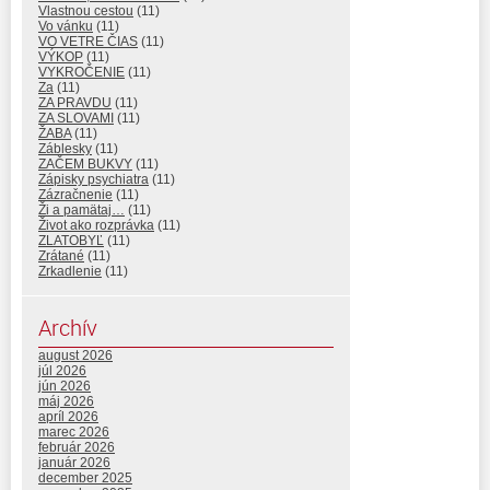
Vlastnou cestou
(11)
Vo vánku
(11)
VO VETRE ČIAS
(11)
VÝKOP
(11)
VYKROČENIE
(11)
Za
(11)
ZA PRAVDU
(11)
ZA SLOVAMI
(11)
ŽABA
(11)
Záblesky
(11)
ZAČEM BUKVY
(11)
Zápisky psychiatra
(11)
Zázračnenie
(11)
Ži a pamätaj…
(11)
Život ako rozprávka
(11)
ZLATOBYĽ
(11)
Zrátané
(11)
Zrkadlenie
(11)
Archív
august 2026
júl 2026
jún 2026
máj 2026
apríl 2026
marec 2026
február 2026
január 2026
december 2025