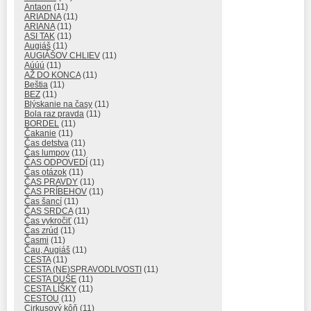
Antaon
(11)
ARIADNA
(11)
ARIANA
(11)
ASI TAK
(11)
Augiáš
(11)
AUGIÁŠOV CHLIEV
(11)
Aúúú
(11)
AŽ DO KONCA
(11)
Beštia
(11)
BEZ
(11)
Blýskanie na časy
(11)
Bola raz pravda
(11)
BORDEL
(11)
Čakanie
(11)
Čas detstva
(11)
Čas lumpov
(11)
ČAS ODPOVEDÍ
(11)
Čas otázok
(11)
ČAS PRAVDY
(11)
ČAS PRÍBEHOV
(11)
Čas šancí
(11)
ČAS SRDCA
(11)
Čas vykročiť
(11)
Čas zrúd
(11)
Časmi
(11)
Čau, Augiáš
(11)
CESTA
(11)
CESTA (NE)SPRAVODLIVOSTI
(11)
CESTA DUŠE
(11)
CESTA LÍŠKY
(11)
CESTOU
(11)
Cirkusový kôň
(11)