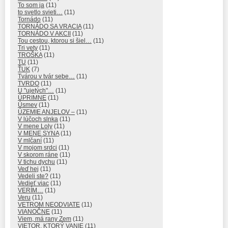
To som ja
(11)
to svetlo svieti…
(11)
Tornádo
(11)
TORNÁDO SA VRACIA
(11)
TORNÁDO V AKCII
(11)
Tou cestou, ktorou si šiel…
(11)
Tri vety
(11)
TROŠKA
(11)
TU
(11)
ŤUK
(7)
Tvárou v tvár sebe…
(11)
TVRDO
(11)
U "ujetých"…
(11)
ÚPRIMNE
(11)
Úsmev
(11)
ÚZEMIE ANJELOV –
(11)
V lúčoch slnka
(11)
V mene Loly
(11)
V MENE SYNA
(11)
V mlčaní
(11)
V mojom srdci
(11)
V skorom ráne
(11)
V tichu dychu
(11)
Veď hej
(11)
Vedeli ste?
(11)
Vedieť viac
(11)
VERÍM…
(11)
Veru
(11)
VETROM NEODVIATE
(11)
VIANOČNE
(11)
Viem, má rany Zem
(11)
VIETOR, KTORÝ VANIE
(11)