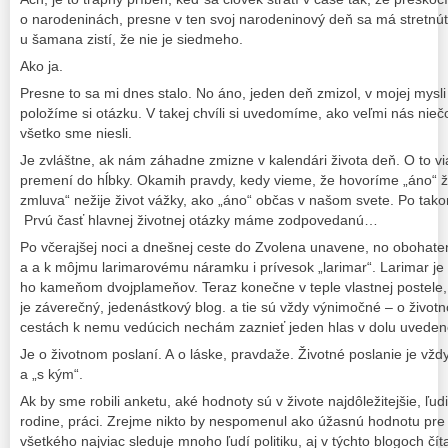
o narodeninách, presne v ten svoj narodeninový deň sa má stretnú
u šamana zistí, že nie je siedmeho.
Ako ja.
Presne to sa mi dnes stalo. No áno, jeden deň zmizol, v mojej mysl
položíme si otázku. V takej chvíli si uvedomíme, ako veľmi nás niečo
všetko sme niesli.
Je zvláštne, ak nám záhadne zmizne v kalendári života deň. O to via
premení do hĺbky. Okamih pravdy, kedy vieme, že hovoríme „áno“ ž
zmluva“ nežije život vážky, ako „áno“ občas v našom svete. Po takom
Prvú časť hlavnej životnej otázky máme zodpovedanú…
Po včerajšej noci a dnešnej ceste do Zvolena unavene, no obohaten
a a k môjmu larimarovému náramku i prívesok „larimar“. Larimar je
ho kameňom dvojplameňov. Teraz konečne v teple vlastnej postele
je záverečný, jedenástkový blog. a tie sú vždy výnimočné – o životn
cestách k nemu vedúcich nechám zaznieť jeden hlas v dolu uveden
Je o životnom poslaní. A o láske, pravdaže. Životné poslanie je vž
a „s kým“.
Ak by sme robili anketu, aké hodnoty sú v živote najdôležitejšie, ľudi
rodine, práci. Zrejme nikto by nespomenul ako úžasnú hodnotu pre 
všetkého najviac sleduje mnoho ľudí politiku, aj v týchto blogoch čít