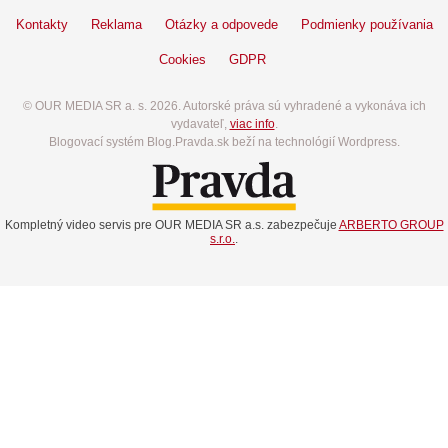
Kontakty
Reklama
Otázky a odpovede
Podmienky používania
Cookies
GDPR
© OUR MEDIA SR a. s. 2026. Autorské práva sú vyhradené a vykonáva ich
vydavateľ,
viac info
.
Blogovací systém Blog.Pravda.sk beží na technológií Wordpress.
Kompletný video servis pre OUR MEDIA SR a.s. zabezpečuje
ARBERTO GROUP
s.r.o.
.