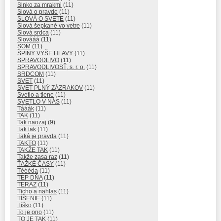
Slnko za mrakmi
(11)
Slová o pravde
(11)
SLOVÁ O SVETE
(11)
Slová šepkané vo vetre
(11)
Slová srdca
(11)
Slovááá
(11)
SOM
(11)
ŠPINY VYŠE HLAVY
(11)
SPRAVODLIVO
(11)
SPRAVODLIVOSŤ, s. r. o.
(11)
SRDCOM
(11)
SVET
(11)
SVET PLNÝ ZÁZRAKOV
(11)
Svetlo a tiene
(11)
SVETLO V NÁS
(11)
Tááák
(11)
TAK
(11)
Tak naozaj
(9)
Tak tak
(11)
Taká je pravda
(11)
TAKTO
(11)
TAKŽE TAK
(11)
Takže zasa raz
(11)
ŤAŽKÉ ČASY
(11)
Téééda
(11)
TEP DŇA
(11)
TERAZ
(11)
Ticho a nahlas
(11)
TÍŠENIE
(11)
Tíško
(11)
To je ono
(11)
TO JE TAK
(11)