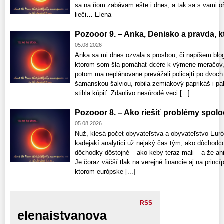
sa na ňom zabávam ešte i dnes, a tak sa s vami o
lieči… Elena
Pozooor 9. – Anka, Denisko a pravda, ktor
05.08.2026
Anka sa mi dnes ozvala s prosbou, či napíšem blo
ktorom som šla pomáhať dcére k výmene meračov, 
potom ma neplánovane prevážali policajti po dvoch
šamanskou šalviou, robila zemiakový paprikáš i pala
stihla kúpiť. Zdanlivo nesúrodé veci [...]
Pozooor 8. – Ako riešiť problémy spolo
05.08.2026
Nuž, klesá počet obyvateľstva a obyvateľstvo Euró
kadejakí analytici už nejaký čas tým, ako dôchod
dôchodky dôstojné – ako keby teraz mali – a že a
Je čoraz väčší tlak na verejné financie aj na princí
ktorom európske [...]
RSS
elenaistvanova