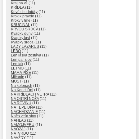
Krajina víl
(11)
KRÍDLA
(11)
Krivé chodníčky
(11)
Krok k pravde
(11)
Kroky v tme
(11)
KRUCINÁL
(11)
KRVOU SRDCA
(11)
Kvapky dúhy
(11)
Kvapky krvi
(11)
Kvapky srdca
(11)
LADY LAZARUS
(11)
LEBO
(11)
Len láska zostáva
(11)
Len pár slov
(11)
Len tak
(11)
LETMO
(11)
MAMA PÍŠE
(11)
Mlčanie
(11)
MOST
(11)
Na kolenách
(11)
Na Konci Dní
(11)
NA KRÍDLACH VETRA
(11)
NA OSTRÍ NOŽA
(11)
NA ROVINU
(11)
NA TEPE DŇA
(11)
NACHÁDZANIE
(11)
Načo veľa slov
(11)
NAHLAS
(11)
NAMOJVERU
(11)
NAOZAJ
(11)
NATVRDO
(11)
NAVŽDY
(11)