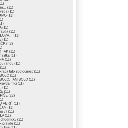
11)
mm…
(11)
vetla
(11)
JIVO
(11)
1)
11)
A
(11)
ravda
(11)
 SLOVÁ…
(11)
E
(11)
IČKY
(2)
1)
O TAK
(11)
nástka
(11)
NÁ
(11)
ou ranou
(11)
(11)
ráča táto spoločnosť
(11)
 BOLO
(11)
BOLO, TAM BOLO
(11)
pravda mlčí
(11)
…
(11)
ŽE
(11)
 PÍŠE
(22)
1)
U VERIŤ
(11)
ČAM
(11)
na víl
(11)
LA
(11)
 chodníčky
(11)
k pravde
(11)
 v tme
(11)