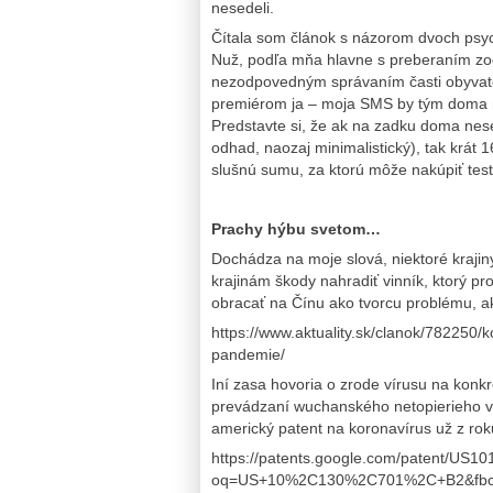
nesedeli.
Čítala som článok s názorom dvoch psych
Nuž, podľa mňa hlavne s preberaním zod
nezodpovedným správaním časti obyvat
premiérom ja – moja SMS by tým doma n
Predstavte si, že ak na zadku doma nesed
odhad, naozaj minimalistický), tak krát
slušnú sumu, za ktorú môže nakúpiť test
Prachy hýbu svetom…
Dochádza na moje slová, niektoré kraji
krajinám škody nahradiť vinník, ktorý pr
obracať na Čínu ako tvorcu problému, ak
https://www.aktuality.sk/clanok/782250/k
pandemie/
Iní zasa hovoria o zrode vírusu na konkré
prevádzaní wuchanského netopierieho v
americký patent na koronavírus už z roku
https://patents.google.com/patent/US1
oq=US+10%2C130%2C701%2C+B2&fb