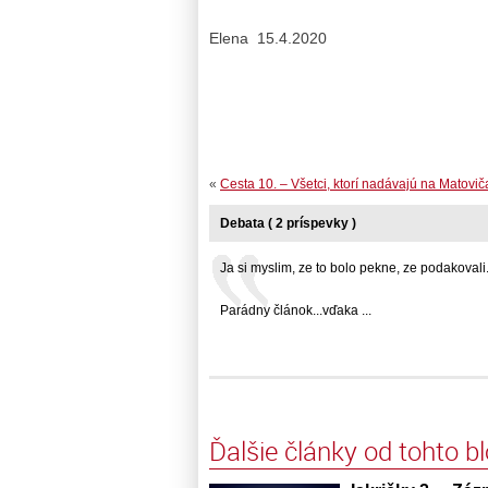
Elena 15.4.2020
«
Cesta 10. – Všetci, ktorí nadávajú na Matoviča.
Debata ( 2 príspevky )
Ja si myslim, ze to bolo pekne, ze podakovali. 
Parádny článok...vďaka ...
Ďalšie články od tohto b