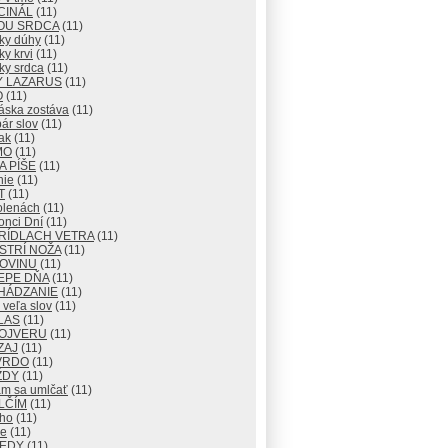
CINÁL
(11)
OU SRDCA
(11)
ky dúhy
(11)
y krvi
(11)
ky srdca
(11)
Y LAZARUS
(11)
O
(11)
áska zostáva
(11)
ár slov
(11)
ak
(11)
MO
(11)
 PÍŠE
(11)
nie
(11)
T
(11)
olenách
(11)
onci Dní
(11)
RÍDLACH VETRA
(11)
STRÍ NOŽA
(11)
ROVINU
(11)
EPE DŇA
(11)
HÁDZANIE
(11)
veľa slov
(11)
LAS
(11)
OJVERU
(11)
ZAJ
(11)
VRDO
(11)
ŽDY
(11)
m sa umlčať
(11)
LČÍM
(11)
cho
(11)
e
(11)
KEDY
(11)