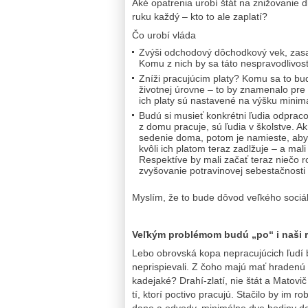
Aké opatrenia urobí štát na znižovanie d
ruku každý – kto to ale zaplatí?
Čo urobí vláda
Zvýši odchodový dôchodkový vek, zasa r
Komu z nich by sa táto nespravodlivosť
Zníži pracujúcim platy? Komu sa to bud
životnej úrovne – to by znamenalo pre
ich platy sú nastavené na výšku minimá
Budú si musieť konkrétni ľudia odpraco
z domu pracuje, sú ľudia v školstve. A
sedenie doma, potom je namieste, aby s
kvôli ich platom teraz zadlžuje – a mali
Respektíve by mali začať teraz niečo r
zvyšovanie potravinovej sebestačnosti v
Myslím, že to bude dôvod veľkého sociál
Veľkým problémom budú „po“ i naši r
Lebo obrovská kopa nepracujúcich ľudí 
neprispievali. Z čoho majú mať hradenú 
kadejaké? Drahí-zlatí, nie štát a Matovi
tí, ktorí poctivo pracujú. Stačilo by im 