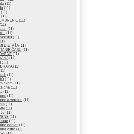
eda
(11)
to
(11)
(11)
o
(11)
EMBRENIE
(11)
(11)
soch
(11)
om…
(11)
ovensku
(11)
11)
I DIEŤAŤA
(11)
TANIE ČASU
(11)
OVEDE
(11)
VÁŇA
(11)
j
(11)
 DRAKA
(11)
11)
och
(11)
RO
(11)
ým okom
(11)
ka dňa
(11)
ky
(11)
rene
(11)
ene a verejne
(11)
nia
(11)
taj
(11)
lov
(11)
MENE
(11)
enne
(11)
adne nahlas
(11)
dne ostro
(11)
pky
(11)