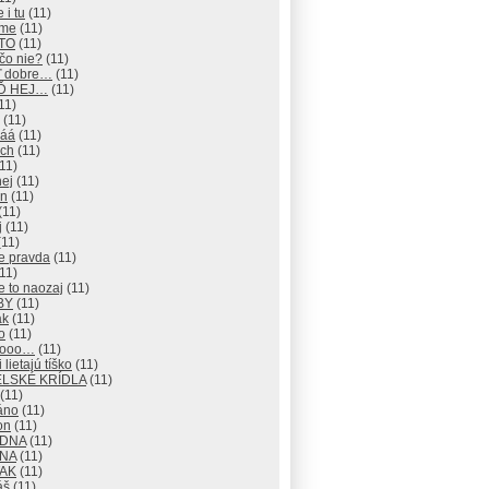
 i tu
(11)
eme
(11)
 TO
(11)
čo nie?
(11)
ď dobre…
(11)
EĎ HEJ…
(11)
11)
(11)
áá
(11)
ch
(11)
11)
hej
(11)
an
(11)
(11)
j
(11)
11)
e pravda
(11)
11)
e to naozaj
(11)
BY
(11)
ak
(11)
o
(11)
nooo…
(11)
 lietajú tíško
(11)
LSKÉ KRÍDLA
(11)
(11)
áno
(11)
on
(11)
ADNA
(11)
ANA
(11)
TAK
(11)
áš
(11)