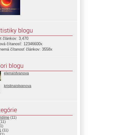
tistiky blogu
t článkov: 3,470
ová čítanosť: 12346600x
merná čítanosť článkov: 3558x
ori blogu
elenaistvanova
kristinaistvanova
egórie
vidíme
(11)
(11)
1)
1
(11)
gNPtb1puOeYCCo
11)