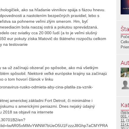
ologičiek, ako sa hľadanie vinníkov spája s fázou hnevu.
povednosti a nastolením bezpečných pravidiel, lebo s
eľstva sa pohneme veľmi zlým smerom. Hm, byť
esediacim bola naozaj ostrá a pokutou sprevádzaná.
Šta
elo cez sviatky cca 20 000 ľudí (a to je veľmi slušný
Poče
 1650 eur pokuty získa Matovič do štátneho rozpočtu celkom
Celk
y na testovanie
Prie
Aut
ny sa už začínajú obzerať po spôsobe, ako má všetkým
oblém spôsobil. Niektoré veľké európske krajiny sa začínajú
o o tom hovorí článok v linku
oronavirus-rusko-odmieta-aby-cina-platila-za-vznik-
tnej americkej základni Fort Detroit, či minimálne i
Kat
ýskumu s americkými peniazmi. Dnes nejaký údajný
 2018 sa objavil na internete
(Ne)
001.
0130701B2/en?
11.
(1
11×1
clid=IwAR05xMMvYWNW7bUeO5U1FzzzJ8Ghp7aCMYPRAPn21oFW0
30.!
(