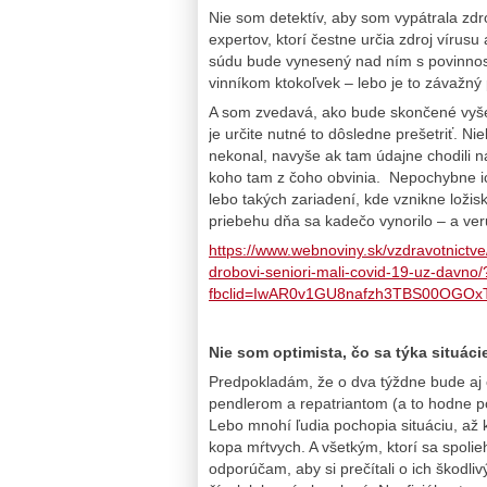
Nie som detektív, aby som vypátrala zdr
expertov, ktorí čestne určia zdroj vírus
súdu bude vynesený nad ním s povinnosť
vinníkom ktokoľvek – lebo je to závažný
A som zvedavá, ako bude skončené vyš
je určite nutné to dôsledne prešetriť. Ni
nekonal, navyše ak tam údajne chodili n
koho tam z čoho obvinia. Nepochybne ic
lebo takých zariadení, kde vznikne loži
priebehu dňa sa kadečo vynorilo – a veru
https://www.webnoviny.sk/vzdravotnictve
drobovi-seniori-mali-covid-19-uz-davno/
fbclid=IwAR0v1GU8nafzh3TBS00OGO
Nie som optimista, čo sa týka situá
Predpokladám, že o dva týždne bude aj 
pendlerom a repatriantom (a to hodne po
Lebo mnohí ľudia pochopia situáciu, až
kopa mŕtvych. A všetkým, ktorí sa spolie
odporúčam, aby si prečítali o ich škodl