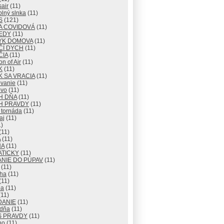
air
(11)
lný slnka
(11)
S
(121)
A COVIDOVÁ
(11)
EDY
(11)
YK DOMOVA
(11)
ČÍ DYCH
(11)
ČIA
(11)
n of Air
(11)
K
(11)
 SA VRACIA
(11)
vanie
(11)
vo
(11)
H DŇA
(11)
H PRAVDY
(11)
 tornáda
(11)
aj
(11)
)
(11)
A
(11)
NA
(11)
ATICKY
(11)
NIE DO PÚPAV
(11)
(11)
ha
(11)
(11)
ba
(11)
11)
DANIE
(11)
 dňa
(11)
S PRAVDY
(11)
no
(11)