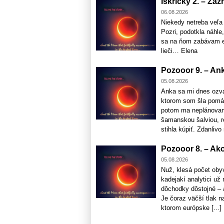
Iskričky 2. – Záz
06.08.2026
Niekedy netreba veľa
Pozri, podotkla náhle,
sa na ňom zabávam eš
lieči… Elena
Pozooor 9. – Anka
05.08.2026
Anka sa mi dnes ozva
ktorom som šla pomá
potom ma neplánovane 
šamanskou šalviou, ro
stihla kúpiť. Zdanlivo 
Pozooor 8. – Ako
05.08.2026
Nuž, klesá počet oby
kadejakí analytici u
dôchodky dôstojné – 
Je čoraz väčší tlak na
ktorom európske [...]