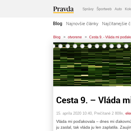
Správy
Športweb
Auto
Kok
Blog
Najnovšie články
Najčítanejšie č
Blog
>
otvorene
>
Cesta 9. - Vláda mi poďakov
Cesta 9. – Vláda mi
15. apríla 2020 10:40
, Prečítané 2 809x,
ele
Vláda mi poďakovala – dnes mi ďakovnú 
ju zaslal, tak vláda ju len zaplatila. Za