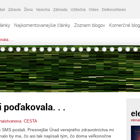
tail
Zdravie
Žena
Varecha
Záhrada
Užitočná
Video
DefenceNews
lánky
Najkomentovanejšie články
Zoznam blogov
Komerčné blog
ala. . .
 poďakovala. . .
el
elena
naistvanova
,
CESTA
SMS poslali. Presnejšie Úrad verejného zdravotníctva mi
ujímalo by ma, čo asi tak napísali tým, čo doma veľkonočne