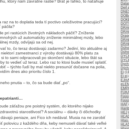
lhu, ktorý nám závratne rastie? Brať je ľahko, to naťahuje
Dalas
Deň p
DNE
DOB
DOK
az na to doplatia teda tí poctivo celoživotne pracujúci?
DOT
 páčila?
DRA
DRA
e pri rastúcich životných nákladoch páčiť? Zníženie
Drago
 mnohých už automaticky zníženie minimálnej mzdy, lebo
DRA
lnej mzdy, odvíjajú sa od nej.
DRAK
Dúho
vať to, čo teraz dostávajú zadarmo? Jediní, kto aktuálne aj
Dúho
k niektorí zamestnanci z výroby dostávajú 80% platu za
DYC
i to sami odpracovali po skončení situácie, lebo štát sa
DYC
 by to vedieť už teraz. Lebo raz to ktosi bude musieť splatiť.
Dych
obiť – týchto ľudí by mal niekto presunúť dočasne na polia,
Dých
idím dnes ako prioritu číslo 1.
Ej
(11
Ej ej
EJH
neho pnutia – to, čo sa bude diať „po“.
eLE
EMP
FÚKA
Fúúú
epatrianti…
Fúúú
HAF
bude záťažou pre poistný systém, do ktorého nijako
Han
zdravotnú starostlivosť? A sociálnu – dávky či dôchodky
HEJ
(
HĽA
č dávajú peniaze, ani Fico ich nedával. Musia na ne zarobiť
Hlas
robiť polovicu z každého dňa, keby nemuseli dávať také veľké
HLA
Hlas