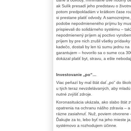
dane a odvody, minimálne dve hodiny den
ak Sulík presadí jeho predstavu o život
potom predpokladám v krátkom čase roz
si prestane platiť odvody. A samozrejme
podobe nepodmieneného príjmu by muselo
prispievali do solidárneho systému – ta
nepodmienený príjem aj poctivo vyrobe
príjem by pre nich zrušil všetky prídavky 
kadečo, dostali by len tú sumu jednu na r
garantujem – hovorilo sa o sume cca 300
dokázal platiť byt, stravu, a ešte neboda
Investovanie „po“…
Viac peňazí by mal štát dať „po“ do škol
u tých teraz nevzdelávaných, aby mladú 
nutné zvýšiť zdroje.
Koronasituácia ukázala, ako slabo štát z
opatrenia na ochranu nášho zdravia – a 
rázne zasiahnuť. Nuž, poviem otvorene –
Ďakujte za to, lebo byť na jeho mieste j
systémovo a rozhodujem účinne.