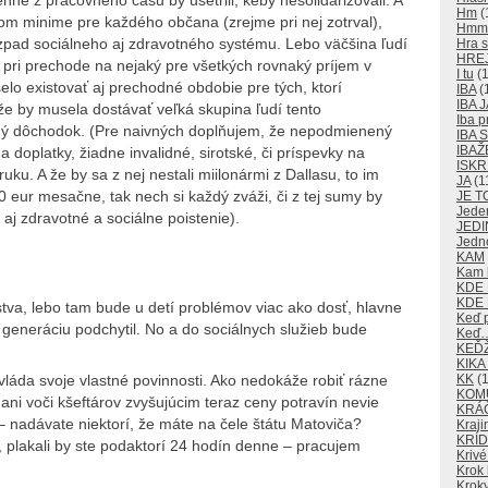
ne z pracovného času by ušetrili, keby nesolidarizovali. A
Hm
(
nom minime pre každého občana (zrejme pri nej zotrval),
Hm
pad sociálneho aj zdravotného systému. Lebo väčšina ľudí
Hra s
HRE
, pri prechode na nejaký pre všetkých rovnaký príjem v
I tu
(1
 existovať aj prechodné obdobie pre tých, ktorí
IBA
(
IBA J
kže by musela dostávať veľká skupina ľudí tento
Iba p
ný dôchodok. (Pre naivných doplňujem, že nepodmienený
IBA
IBAŽ
a doplatky, žiadne invalidné, sirotské, či príspevky na
ISKR
uku. A že by sa z nej nestali miilonármi z Dallasu, to im
JA
(1
 eur mesačne, tak nech si každý zváži, či z tej sumy by
JE T
Jede
j aj zdravotné a sociálne poistenie).
JEDI
Jedn
KAM
Kam k
KDE
KDE 
stva, lebo tam bude u detí problémov viac ako dosť, hlavne
Keď 
generáciu podchytil. No a do sociálnych služieb bude
Keď
KEĎ
KIKA
KK
(1
vláda svoje vlastné povinnosti. Ako nedokáže robiť rázne
KOM
ani voči kšeftárov zvyšujúcim teraz ceny potravín nevie
KRÁ
 nadávate niektorí, že máte na čele štátu Matoviča?
Kraji
KRÍD
a, plakali by ste podaktorí 24 hodín denne – pracujem
Krivé
Krok 
Kroky