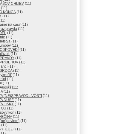
IÁŠOV CHLIEV
(11)
(11)
DO KONCA
(11)
a
(11)
11)
anie na časy
(11)
raz pravda
(11)
DEL
(11)
nie
(11)
detstva
(11)
lumpov
(11)
 ODPOVEDÍ
(11)
otázok
(11)
 PRAVDY
(11)
 PRÍBEHOV
(11)
šancí
(11)
 SRDCA
(11)
ykročiť
(11)
zrúd
(11)
i
(11)
 Augiáš
(11)
TA
(11)
A (NE)SPRAVODLIVOSTI
(11)
TA DUŠE
(11)
A LÍŠKY
(11)
TOU
(11)
usový kôň
(11)
VEČINA
(11)
 (ne)poviem)
(11)
o
(11)
Y ILÚZIÍ
(11)
(11)