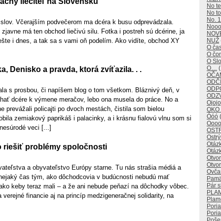
račný liečiteľ na Slovensku
No t
No to
No. 1
 slov. Včerajším podvečerom ma dcéra k busu odprevádzala.
Noo
 zjavne má ten obchod liečivú silu. Fotka i postreh sú dcérine, ja
NOV
te i dnes, a tak sa s vami oň podelím. Ako vidíte, obchod XY
NUŽ
O ča
O č
O Sl
O…
(
, Denisko a pravda, ktorá zvíťazila. . .
OČAM
ODČÍ
ODP
la s prosbou, či napíšem blog o tom všetkom. Bláznivý deň, v
ODZ
hať dcére k výmene meračov, lebo ona musela do práce. No a
Ojojo
prevážali policajti po dvoch mestách, čistila som bielou
OKO
Óóó
(
bila zemiakový paprikáš i palacinky, a i krásnu fialovú vlnu som si
Oooo
nesúrodé veci [...]
OST
Ostr
Otáz
 riešiť problémy spoločnosti
Otáz
Otvo
Otvor
vateľstva a obyvateľstvo Európy starne. Tu nás strašia médiá a
Ovča
ž nejaký čas tým, ako dôchodcovia v budúcnosti nebudú mať
Pamä
Pár s
ako keby teraz mali – a že ani nebude peňazí na dôchodky vôbec.
PLA
 verejné financie aj na princíp medzigeneračnej solidarity, na
Plam
Pori
Poria
Poše