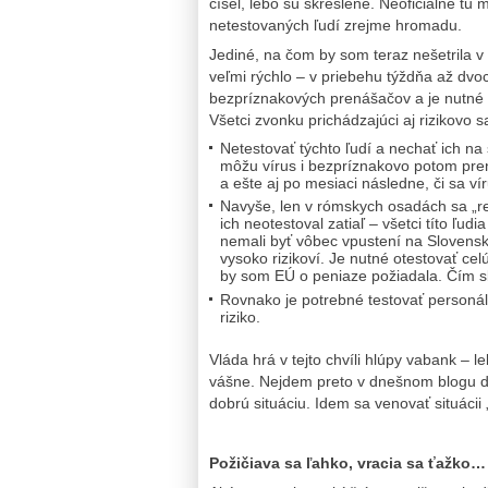
čísel, lebo sú skreslené. Neoficiálne t
netestovaných ľudí zrejme hromadu.
Jediné, na čom by som teraz nešetrila v 
veľmi rýchlo – v priebehu týždňa až dvoc
bezpríznakových prenášačov a je nutné ic
Všetci zvonku prichádzajúci aj rizikovo sa 
Netestovať týchto ľudí a nechať ich na
môžu vírus i bezpríznakovo potom prená
a ešte aj po mesiaci následne, či sa ví
Navyše, len v rómskych osadách sa „rep
ich neotestoval zatiaľ – všetci títo ľud
nemali byť vôbec vpustení na Slovensk
vysoko rizikoví. Je nutné otestovať ce
by som EÚ o peniaze požiadala. Čím s
Rovnako je potrebné testovať personál
riziko.
Vláda hrá v tejto chvíli hlúpy vabank – 
vášne. Nejdem preto v dnešnom blogu ďa
dobrú situáciu. Idem sa venovať situácii 
Požičiava sa ľahko, vracia sa ťažko…