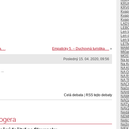
KRU
KRV
Kvap
Kvapk
Kvap
LAD
LEB
Len l
Len p
Len t
LET
MAMA
 . .
Empaticky 5. – Duchovná turistika. . .
»
Mlča
MOS
Posledný 15. 04. 2020, 09:56
Na k
Na K
NA K
...
NA O
NA 
NA T
NAC
Načo 
NAH
Celá debata
|
RSS tejto debaty
NAM
NAO
NAT
NAV
Nedá
NEM
logera
Neti
Nežn
NIE