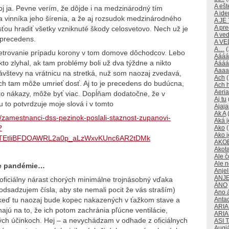
A ešte
oj ja. Pevne verím, že dôjde i na medzinárodný tím
A id
u a vinníka jeho šírenia, a že aj rozsudok medzinárodného
A JE
A pre
ou hradiť všetky vzniknuté škody celosvetovo. Nech už je
A ve
 precedens.
A V
A…
(
etrovanie prípadu korony v tom domove dôchodcov. Lebo
Aááá
ekto zlyhal, ak tam problémy boli už dva týždne a nikto
Áááá
Aaaa
ávštevy na vrátnicu na stretká, nuž som naozaj zvedavá,
Ach
(
h tam môže umrieť dosť. Aj to je precedens do budúcna,
Ach 
Aeri
sko nákazy, môže byť viac. Dopĺňam dodatočne, že v
Aj tu
 to potvrdzuje moje slová i v tomto
Ajaja
Ak A
(
/zamestnanci-dss-pezinok-poslali-staznost-zupanovi-
Aká j
?
Ako
(
Ako j
xTEtliBFDOAWRL2a0p_aLzWxvKUnc6AR2tDMk
AKO
Akot
Ale č
Ale 
cie pandémie…
Anjeli
ANJE
oficiálny nárast chorých minimálne trojnásobný vďaka
ÁNO
dsadzujem čísla, aby ste nemali pocit že vás straším)
Ano 
Anta
 keď tu naozaj bude kopec nakazených v ťažkom stave a
ARI
hajú na to, že ich potom zachránia pľúcne ventilácie,
ARI
ivých účinkoch. Hej – a nevychádzam v odhade z oficiálnych
ASI 
Augi