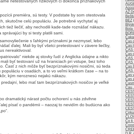
u máme netestovaných rizikových či dokonca príznakových
AUG
Aúúú
AŽ 
pozícii premiéra, sú testy. V podstate by som otestovala
Bešti
BEZ
(
h, skutočne celú populáciu. Je potrebné vychytať aj
Blýsk
h tiež liečiť, aby nechodili kade-tade roznášať nákazu.
Bola 
správajúci by si testy platili sami.
BOR
Čaka
 samovyliečenie s ľahkými príznakmi je nezmysel, lebo
Čas 
šať ďalej. Mali by byť všetci pretestovaní v závere liečby,
Čas 
ČAS
rus nereaktivoval.
Čas 
atriovalo“ niekde aj stovky ľudí z Anglicka údajne a nikto
ČAS
ia mali byť testovaní už na hraniciach pri vstupe, bez toho
ČAS
o. Časť z nich môže byť bezpríznakovými nosičmi, sú teda
Čas 
ČAS
lú populáciu v osadách, a to vo veľmi krátkom čase – na to
Čas v
kôr, kým neroznesú nejakú nákazu.
Čas 
 predajní, lebo mať tam bezpríznakových nosičov je veľké
Časm
Čau,
CES
CEST
lebo dramatický nárast počtu ochorení u nás zdvihne
CES
CEST
lej písať o pandémii – naozaj to nevidím do budúcna ako
CES
„po“.
Cirk
ČLO
Čo ti
Čoo
ČREP
D.R.