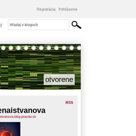
Registrácia
Prihlásenie
y
otvorene
RSS
enaistvanova
istvanova.blog.pravda.sk