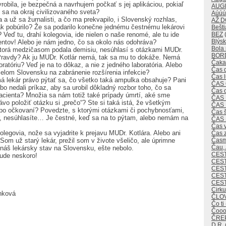
yrobila, je bezpečná a navrhujem počkať s jej aplikáciou, pokiaľ
AUG
 sa na okraj civilizovaného sveta?
Aúúú
 a už sa žurnalisti, a čo ma prekvapilo, i Slovenský rozhlas,
AŽ 
tak pobúrilo? Že sa podarilo konečne jednému čestnému lekárovi
Bešti
BEZ
(
Veď tu, drahí kolegovia, ide nielen o naše renomé, ale tu ide
Blýsk
entov! Alebo je nám jedno, čo sa okolo nás odohráva?
Bola 
 ktorá medzičasom podala demisiu, nesúhlasí s otázkami MUDr.
BOR
 Pravdy? Ak ju MUDr. Kotlár nemá, tak sa mu to dokáže. Nemá
Čaka
ratóriu? Veď je na to dôkaz, a nie z jedného laboratória. Alebo
Čas 
 celom Slovensku na zabránenie rozšírenia infekcie?
Čas 
má lekár právo pýtať sa, čo všetko taká ampulka obsahuje? Pani
ČAS
ebo nedali príkaz, aby sa urobil dôkladný rozbor toho, čo sa
Čas 
cienta? Množia sa nám totiž také prípady úmrtí, aké sme
ČAS
vo položiť otázku si „prečo“? Ste si taká istá, že všetkým
ČAS
po očkovaní? Povedzte, s ktorými otázkami či pochybnosťami,
Čas 
ár, nesúhlasíte… Je čestné, keď sa na to pýtam, alebo nemám na
ČAS
Čas v
legovia, nože sa vyjadrite k prejavu MUDr. Kotlára. Alebo ani
Čas 
Časm
om už starý lekár, prežil som v živote všeličo, ale úprimne
Čau,
 náš lekársky stav na Slovensku, ešte nebolo.
CES
bude neskoro!
CEST
CES
CEST
CES
Cirk
inková
ČLO
Čo ti
Čoo
ČREP
D.R.