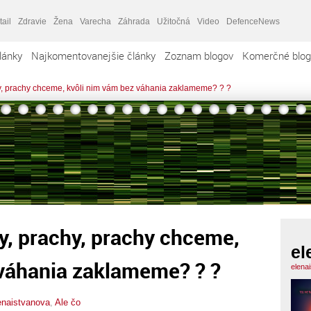
tail
Zdravie
Žena
Varecha
Záhrada
Užitočná
Video
DefenceNews
lánky
Najkomentovanejšie články
Zoznam blogov
Komerčné blog
chy, prachy chceme, kvôli nim vám bez váhania zaklameme? ? ?
hy, prachy, prachy chceme,
el
 váhania zaklameme? ? ?
elena
enaistvanova
,
Ale čo