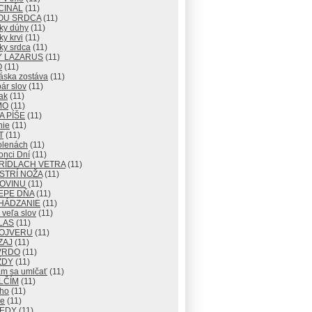
CINÁL
(11)
OU SRDCA
(11)
ky dúhy
(11)
y krvi
(11)
ky srdca
(11)
Y LAZARUS
(11)
O
(11)
áska zostáva
(11)
ár slov
(11)
ak
(11)
MO
(11)
 PÍŠE
(11)
nie
(11)
T
(11)
olenách
(11)
onci Dní
(11)
RÍDLACH VETRA
(11)
STRÍ NOŽA
(11)
ROVINU
(11)
EPE DŇA
(11)
HÁDZANIE
(11)
veľa slov
(11)
LAS
(11)
OJVERU
(11)
ZAJ
(11)
VRDO
(11)
ŽDY
(11)
m sa umlčať
(11)
LČÍM
(11)
cho
(11)
e
(11)
KEDY
(11)