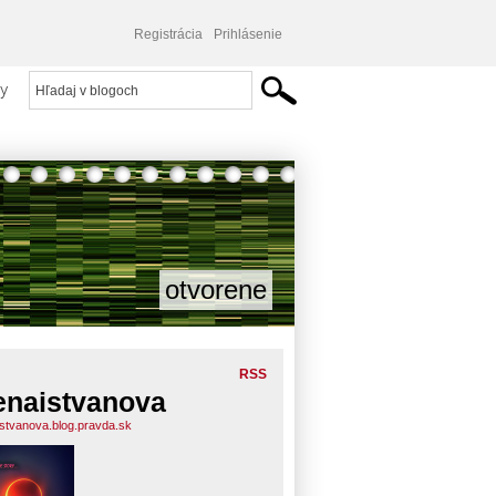
Registrácia
Prihlásenie
y
otvorene
RSS
enaistvanova
istvanova.blog.pravda.sk