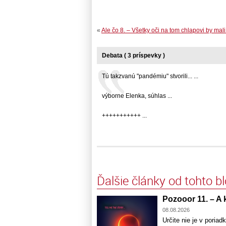
«
Ale čo 8. – Všetky oči na tom chlapovi by mali b
Debata ( 3 príspevky )
Tú takzvanú "pandémiu" stvorili... ...
výborne Elenka, súhlas ...
+++++++++++ ...
Ďalšie články od tohto b
Pozooor 11. – A k
08.08.2026
Určite nie je v poriad