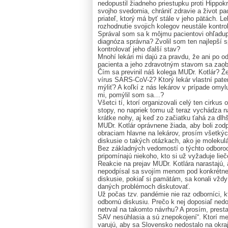
nedopustil žiadneho priestupku proti Hippok
svojho svedomia, chrániť zdravie a život p
priateľ, ktorý má byť stále v jeho pätách. L
rozhodnutie svojich kolegov neustále kontro
Správal som sa k môjmu pacientovi ohľadup
diagnóza správna? Zvolil som ten najlepší 
kontrolovať jeho ďalší stav?
Mnohí lekári mi dajú za pravdu, že ani po 
pacienta a jeho zdravotným stavom sa zaob
Čím sa previnil náš kolega MUDr. Kotlár? Ž
vírus SARS-CoV-2? Ktorý lekár vlastní pat
mýliť? A koľkí z nás lekárov v prípade omyl
mi, pomýlil som sa…?
Všetci tí, ktorí organizovali celý ten cirkus
stopy, no napriek tomu už teraz vychádza n
krátke nohy, aj keď zo začiatku ťahá za dlhš
MUDr. Kotlár oprávnene žiada, aby boli zodpo
obraciam hlavne na lekárov, prosím všetkých
diskusie o takých otázkach, ako je molekulá
Bez základných vedomostí o týchto odboroch
pripomínajú niekoho, kto si už vyžaduje lieč
Reakcie na prejav MUDr. Kotlára narastajú, 
nepodpísal sa svojím menom pod konkrétne 
diskusie, pokiaľ si pamätám, sa konali vždy
daných problémoch diskutovať.
Už počas tzv. pandémie nie raz odborníci, k
odbornú diskusiu. Prečo k nej doposiaľ nedo
netrval na takomto návrhu? A prosím, prest
SAV nesúhlasia a sú znepokojení“. Ktorí me
varujú, aby sa Slovensko nedostalo na okraj