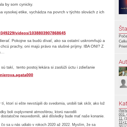
ala by som cynicky.
na vysokej etike, vychádza na povrch v týchto slovách z ich
Šta
9349229/videos/1038803907868645
Poče
dierať. Pokojne sa budú dívať, ako sa ostatní uskromňujú a
Celk
oni chcú prachy, oni majú právo na slušné príjmy. IBA ONI? Z
Prie
la…
Aut
sú takí, tento postoj lekára si zaslúži úctu i zdieľanie
nierova.agata000
Kat
, ktorí si ešte nevstúpili do svedomia, urobili tak skôr, ako lož
(Ne)
dky boli ovplyvnené atmosférou, ktorú navodili
001.
 dostatočne neuvedomili, aké dôsledky bude mať naše konanie.
11.
(1
11×1
, čo sa u nás udialo v rokoch 2020 až 2022. Myslím, že sa
30.!
(