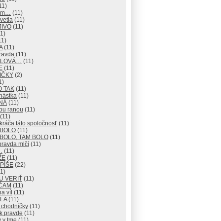
11)
mm…
(11)
vetla
(11)
JIVO
(11)
1)
11)
A
(11)
ravda
(11)
 SLOVÁ…
(11)
E
(11)
IČKY
(2)
1)
O TAK
(11)
nástka
(11)
NÁ
(11)
ou ranou
(11)
(11)
ráča táto spoločnosť
(11)
 BOLO
(11)
BOLO, TAM BOLO
(11)
pravda mlčí
(11)
…
(11)
ŽE
(11)
 PÍŠE
(22)
1)
U VERIŤ
(11)
ČAM
(11)
na víl
(11)
LA
(11)
 chodníčky
(11)
k pravde
(11)
 v tme
(11)