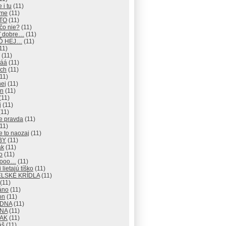
 i tu
(11)
eme
(11)
 TO
(11)
čo nie?
(11)
ď dobre…
(11)
EĎ HEJ…
(11)
11)
(11)
áá
(11)
ch
(11)
11)
hej
(11)
an
(11)
(11)
j
(11)
11)
e pravda
(11)
11)
e to naozaj
(11)
BY
(11)
ak
(11)
o
(11)
nooo…
(11)
 lietajú tíško
(11)
LSKÉ KRÍDLA
(11)
(11)
áno
(11)
on
(11)
ADNA
(11)
ANA
(11)
TAK
(11)
áš
(11)