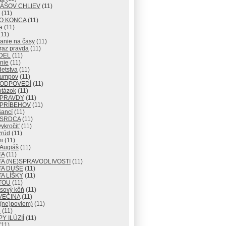
IÁŠOV CHLIEV
(11)
(11)
DO KONCA
(11)
a
(11)
11)
anie na časy
(11)
raz pravda
(11)
DEL
(11)
nie
(11)
detstva
(11)
lumpov
(11)
 ODPOVEDÍ
(11)
otázok
(11)
 PRAVDY
(11)
 PRÍBEHOV
(11)
šancí
(11)
 SRDCA
(11)
ykročiť
(11)
zrúd
(11)
i
(11)
 Augiáš
(11)
TA
(11)
A (NE)SPRAVODLIVOSTI
(11)
TA DUŠE
(11)
A LÍŠKY
(11)
TOU
(11)
usový kôň
(11)
VEČINA
(11)
 (ne)poviem)
(11)
o
(11)
Y ILÚZIÍ
(11)
(11)