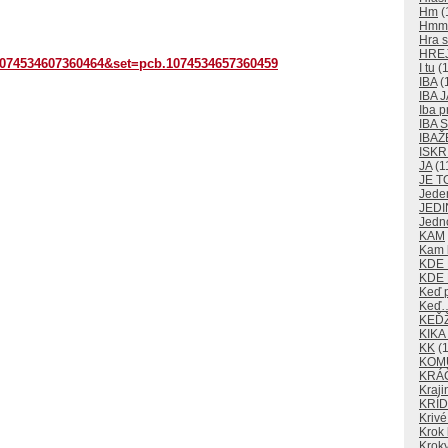
Hm
(
Hm
Hra s
HRE
1074534607360464&set=pcb.1074534657360459
I tu
(1
IBA
(
IBA J
Iba p
IBA
IBAŽ
ISKR
JA
(1
JE T
Jede
JEDI
Jedn
KAM
Kam k
KDE
KDE 
Keď 
Keď
KEĎ
KIKA
KK
(1
KOM
KRÁ
Kraji
KRÍD
Krivé
Krok 
Kroky