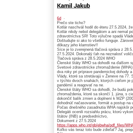
Kamil Jakub
6d
·
Prečo ste ticho?
Kotlár naschvál hodil do éteru 27.5.2024, ž
Kotlár nikdy nebol delegátom a ani nemal p
zdravotníctva SR! Toto výlučne spadá Vláde
Doštudujte si ako to všetko funguje. Zárov
dôkazy jeho klamstiev!!
Síce je to zverejnená tlačová správa z 28
27.5.2024. Dokonalý ťah na neznalosť voličo
Tlačová správa z 28.5.2024 WHO
Členské štáty WHO sa dohodli na ďalšom s
Svetové zdravotnícke zhromaždenie (WHA) d
dva roky pri príprave pandemickej dohody a
Vlády, ktoré sa stretávajú v Ženeve na 77.
v týchto dvoch snahách, ktorých cieľom je 
pandémií a reagovať na ne.
Členské štáty WHO sa dohodli, že budú pok
zhromaždenia, ktoré sa skončí 1. júna, s ci
dokončiť balík zmien a doplnení k MZP (200
dohodnúť načasovanie, formát a postup na 
Počas dnešného zasadnutia WHA najskôr po
Delegáti ocenili rozsiahlu prácu, ktorú vy
štátov (INB) a predsedníctvo,
Dokument z 27.5.2024
https://apps.who.int/gb/ebwha/pdf_files/W
Koľko vás teraz toto bude zdieľať? Jaj, pre