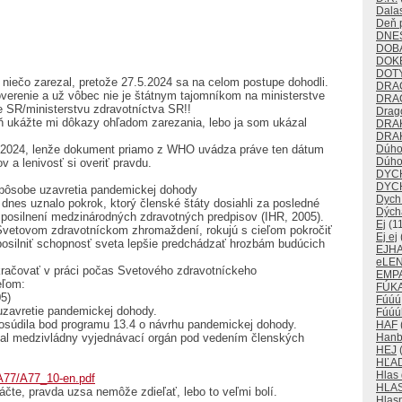
Dalas
Deň p
DNE
DOB
DOK
DOT
e niečo zarezal, pretože 27.5.2024 sa na celom postupe dohodli.
DRA
overenie a už vôbec nie je štátnym tajomníkom na ministerstve
DRA
 SR/ministerstvu zdravotníctva SR!!
Drago
eň ukážte mi dôkazy ohľadom zarezania, lebo ja som ukázal
DRA
DRAK
.5.2024, lenže dokument priamo z WHO uvádza práve ten dátum
Dúho
Dúho
v a lenivosť si overiť pravdu.
DYC
DYC
pôsobe uzavretia pandemickej dohody
Dych
nes uznalo pokrok, ktorý členské štáty dosiahli za posledné
Dých
 posilnení medzinárodných zdravotných predpisov (IHR, 2005).
Ej
(11
 Svetovom zdravotníckom zhromaždení, rokujú s cieľom pokročiť
Ej ej
posilniť schopnosť sveta lepšie predchádzať hrozbám budúcich
EJH
eLE
račovať v práci počas Svetového zdravotníckeho
EMP
eľom:
FÚKA
5)
Fúúú
uzavretie pandemickej dohody.
Fúúú
súdila bod programu 13.4 o návrhu pandemickej dohody.
HAF
konal medzivládny vyjednávací orgán pod vedením členských
Han
HEJ
(
HĽA
Hlas
HA77/A77_10-en.pdf
HLA
páčte, pravda uzsa nemôže zdieľať, lebo to veľmi bolí.
Hlas