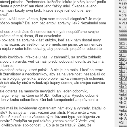
ratovej prísahe. Povinnosťou každého lekára je vždy konať podľa
A ešte
acienta a pomáhať mu niesť jeho ťažký údel. Skepsa je jeho
A id
ekár musí každý svoj krok, každé svoje rozhodnutie, ale i
A JE
lovať.
A pre
lne, uvážil som všetko, kým som stanovil diagnózu? Je moja
A ve
spôsob terapie? Dal som pacientovi správny liek? Nezabudol som
A V
A…
(
Aááá
odchode z ordinácie či nemocnice v mysli neopúšťame svojho
Áááá
eráme ešte aj doma, či na dovolenke.
Aaaa
e pokladal za správne klásť otázky, keď sa k nám dostal nový
Ach
(
ent na rozum, že všetko mu je v medicíne jasné, že sa nemôže
Ach 
u nájdu v sebe toľko odvahy, aby povedali: prepáčte, odpustite
Aeri
Aj tu
 okolo kovidovej infekcie u nás i v zahraničí, sa snažia zahladiť
Ajaja
a povrch pravda, veď už naši predchodcovia hovorili, že lož má
Ak A
(
í koniec.
Aká j
vedané otázky, ktoré položil. A nie je ich málo. I keď sa teraz
Ako
(
 žurnalistov a neodborníkov, aby sa na verejnosti nezapájali do
Ako j
rna biológia, genetika, alebo problematika vírusových ochorení.
AKO
 ich otázky nieže vzbudzujú trápny úsmev, ale svojou naivitou
Akot
Ale č
enie.
Ale 
ale doteraz sa menovite nevyjadril ani jeden odborník,
Anjeli
argumenty, na ktoré sa MUDr. Kotlár pýta. Vysoko odborné
ANJE
 len v kruhu odborníkov. Oni boli kompetentní a oprávnení o
ÁNO
Ano 
torí mali ku kovidovým opatreniam námietky a výhrady, žiadali o
Anta
šlo? To sa pýtam vás, vážení žurnalisti. Prečo nikto z vás
ARI
aňte už konečne so všeobecnými frázami typu „virológovia zo
ARI
novite? Podpíšu sa pod takéto „znepokojenie“? Vedci vraj
ASI 
 civilizovanej spoločnosti… Čo je to za frázu?! Zato, že
Augi