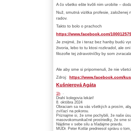
A čo všetko ešte kvôli nim urobíte – dod
Nuž, smutná vizitka profesie, založenej 
radov.
Takto to bolo o prachoch
https://www.facebook.com/10001257
Je zrejmé, že i teraz bez hanby budú vy
živoria, lebo to tu ktosi rozkradol, ale 
filozofie tej zdravotníčky by som zvraca
Ale aby sme si pripomenuli, že nie všetci 
Zdroj:
https://www.facebook.com/kus
Kušnierová Agáta
1h
·
Drahí kolegovia lekári!
8. októbra 2024
Obraciam sa na vás všetkých a prosím, aby tí
zvíťazí na pokorou.
Priznajme si, že sme pochybili, že naše úsu
masovokomunikačné prostriedky, že sme si
Nájdime v sebe silu a hľadajme pravdu.
MUDr. Peter Kotlár predniesol správu o tom