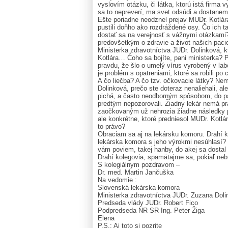
vyslovím otázku, či látka, ktorú istá firma v
sa to nepreverí, ma svet odsúdi a dostanem
Ešte poriadne neodznel prejav MUDr. Kotlára
pustili doňho ako rozdráždené osy. Čo ich 
dostať sa na verejnosť s vážnymi otázkami? 
predovšetkým o zdravie a život našich paci
Ministerka zdravotníctva JUDr. Dolinková,
Kotlára… Čoho sa bojíte, pani ministerka?
pravdu, že šlo o umelý vírus vyrobený v labo
je problém s opatreniami, ktoré sa robili po
A čo liečba? A čo tzv. očkovacie látky? Ne
Dolinková, prečo ste doteraz nenaliehali, al
pichá, a často neodborným spôsobom, do pa
predtým nepozorovali. Žiadny lekár nemá prá
zaočkovaným už nehrozia žiadne následky 
ale konkrétne, ktoré predniesol MUDr. Kotl
to právo?
Obraciam sa aj na lekársku komoru. Drahí ko
lekárska komora s jeho výrokmi nesúhlasí? S
vám poviem, takej hanby, do akej sa dostal
Drahí kolegovia, spamätajme sa, pokiaľ ne
S kolegiálnym pozdravom –
Dr. med. Martin Jančuška
Na vedomie :
Slovenská lekárska komora
Ministerka zdravotníctva JUDr. Zuzana Dol
Predseda vlády JUDr. Robert Fico
Podpredseda NR SR Ing. Peter Žiga
Elena
P.S.: Aj toto si pozrite