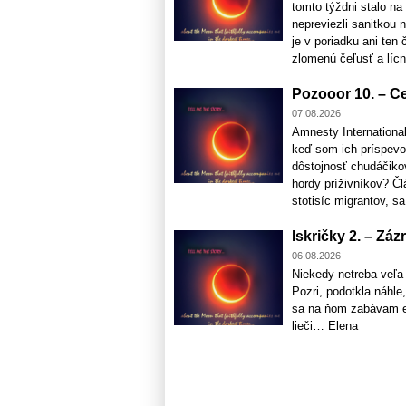
tomto týždni stalo na
nepreviezli sanitkou 
je v poriadku ani ten 
zlomenú čeľusť a lícnu
Pozooor 10. – Ceu
07.08.2026
Amnesty Internation
keď som ich príspevo
dôstojnosť chudáčikov
hordy príživníkov? Čl
stotisíc migrantov, sa 
Iskričky 2. – Záz
06.08.2026
Niekedy netreba veľa
Pozri, podotkla náhle,
sa na ňom zabávam eš
lieči… Elena