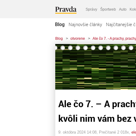
Správy
Športweb
Auto
Kok
Blog
Najnovšie články
Najčítanejšie č
Blog
>
otvorene
>
Ale čo 7. - A prachy, pra
Ale čo 7. – A prac
kvôli nim vám bez
9. októbra 2024 14:08
, Prečítané 2 018x,
el