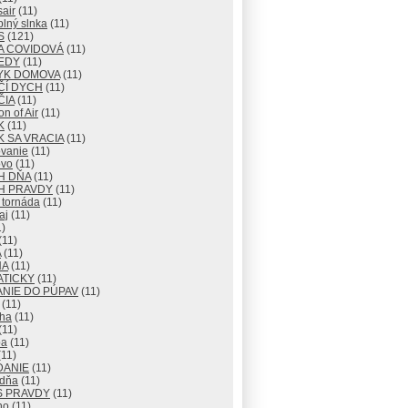
air
(11)
lný slnka
(11)
S
(121)
A COVIDOVÁ
(11)
EDY
(11)
YK DOMOVA
(11)
ČÍ DYCH
(11)
ČIA
(11)
n of Air
(11)
K
(11)
 SA VRACIA
(11)
vanie
(11)
vo
(11)
H DŇA
(11)
H PRAVDY
(11)
 tornáda
(11)
aj
(11)
)
(11)
A
(11)
NA
(11)
ATICKY
(11)
NIE DO PÚPAV
(11)
(11)
ha
(11)
(11)
ba
(11)
11)
DANIE
(11)
 dňa
(11)
S PRAVDY
(11)
no
(11)