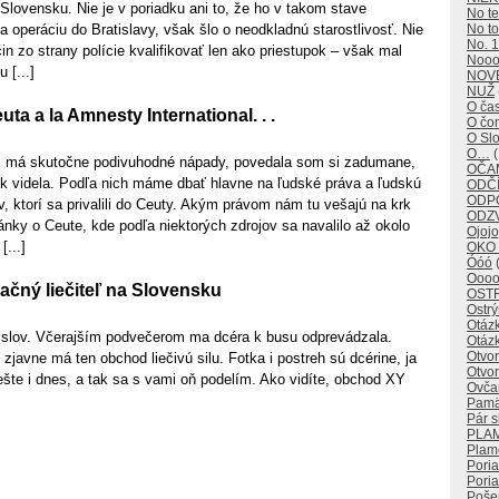
 Slovensku. Nie je v poriadku ani to, že ho v takom stave
No t
na operáciu do Bratislavy, však šlo o neodkladnú starostlivosť. Nie
No to
No. 1
čin zo strany polície kvalifikovať len ako priestupok – však mal
Noo
 [...]
NOV
NUŽ
O ča
ta a la Amnesty International. . .
O č
O Sl
O…
(
al má skutočne podivuhodné nápady, povedala som si zadumane,
OČAM
k videla. Podľa nich máme dbať hlavne na ľudské práva a ľudskú
ODČÍ
ODP
, ktorí sa privalili do Ceuty. Akým právom nám tu vešajú na krk
ODZ
ánky o Ceute, kde podľa niektorých zdrojov sa navalilo až okolo
Ojojo
[...]
OKO
Óóó
(
Oooo
račný liečiteľ na Slovensku
OST
Ostr
Otáz
 slov. Včerajším podvečerom ma dcéra k busu odprevádzala.
Otáz
Otvo
 zjavne má ten obchod liečivú silu. Fotka i postreh sú dcérine, ja
Otvor
te i dnes, a tak sa s vami oň podelím. Ako vidíte, obchod XY
Ovča
Pamä
Pár s
PLA
Plam
Pori
Poria
Poše