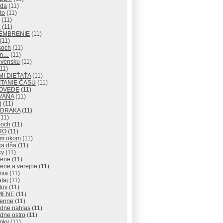
eda
(11)
to
(11)
(11)
o
(11)
EMBRENIE
(11)
(11)
soch
(11)
om…
(11)
ovensku
(11)
11)
I DIEŤAŤA
(11)
TANIE ČASU
(11)
OVEDE
(11)
VÁŇA
(11)
j
(11)
 DRAKA
(11)
11)
och
(11)
RO
(11)
ým okom
(11)
ka dňa
(11)
ky
(11)
rene
(11)
ene a verejne
(11)
nia
(11)
taj
(11)
lov
(11)
MENE
(11)
enne
(11)
adne nahlas
(11)
dne ostro
(11)
pky
(11)