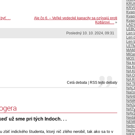
KRU
KRV
Kvap
Kvapk
yť. . .
Ale čo 6. – Veľké vedecké kapacity sa ozývajú proti
Kvap
Kotlárovi. . .
»
LAD
LEB
Posledný 10. 10. 2024, 09:31
Len l
Len p
Len t
LET
MAMA
Mlča
MOS
Na k
Na K
NA K
NA O
NA 
Celá debata
|
RSS tejto debaty
NA T
NAC
Načo 
NAH
NAM
NAO
logera
NAT
NAV
Nedá
eď už sme pri tých Indoch. . .
NEM
Neti
Nežn
ku zbiť indického študenta, ktorý nič zlého nerobil, tak ako sa to v
NIE