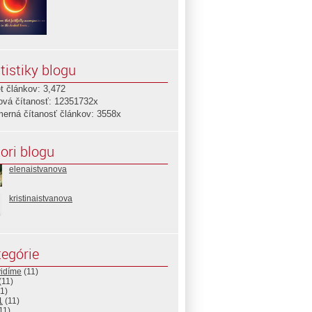
tistiky blogu
t článkov: 3,472
ová čítanosť: 12351732x
merná čítanosť článkov: 3558x
ori blogu
elenaistvanova
kristinaistvanova
egórie
vidíme
(11)
(11)
1)
1
(11)
11)