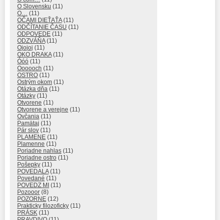
O Slovensku
(11)
O…
(11)
OČAMI DIEŤAŤA
(11)
ODČÍTANIE ČASU
(11)
ODPOVEDE
(11)
ODZVÁŇA
(11)
Ojojoj
(11)
OKO DRAKA
(11)
Óóó
(11)
Oooooch
(11)
OSTRO
(11)
Ostrým okom
(11)
Otázka dňa
(11)
Otázky
(11)
Otvorene
(11)
Otvorene a verejne
(11)
Ovčania
(11)
Pamätaj
(11)
Pár slov
(11)
PLAMENE
(11)
Plamenne
(11)
Poriadne nahlas
(11)
Poriadne ostro
(11)
Pošepky
(11)
POVEDALA
(11)
Povedané
(11)
POVEDZ MI
(11)
Pozooor
(8)
POZORNE
(12)
Prakticky filozoficky
(11)
PRÁSK
(11)
PRAVDIVO
(11)