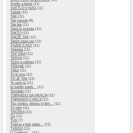
Svetlo a tiene
(11)
SVETLO V NÁS
(11)
Tááák
(11)
TAK
(11)
Tak naozaj
(9)
Tak tak
(11)
Taká je pravda
(11)
TAKTO
(11)
TAKŽE TAK
(11)
Takže zasa raz
(11)
ŤAŽKÉ ČASY
(11)
Téééda
(11)
TEP DŇA
(11)
TERAZ
(11)
Ticho a nahlas
(11)
TÍŠENIE
(11)
Tíško
(11)
To je ono
(11)
TO JE TAK
(11)
To som ja
(11)
to svetlo svieti…
(11)
Tornádo
(11)
TORNÁDO SA VRACIA
(11)
TORNÁDO V AKCII
(11)
Tou cestou, ktorou si šiel…
(11)
Tri vety
(11)
TROŠKA
(11)
TU
(11)
ŤUK
(7)
Tvárou v tvár sebe…
(11)
TVRDO
(11)
U "ujetých"…
(11)