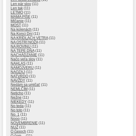
Len pár slov
(11)
Len tak
(11)
LETMO
(11)
MAMA PÍŠE
(11)
Mlčanie
(11)
MOST
(11)
Na kolenách
(11)
Na Konci Dní
(11)
NA KRÍDLACH VETRA
(11)
NA OSTRÍ NOŽA
(11)
NA ROVINU
(11)
NA TEPE DŇA
(11)
NACHÁDZANIE
(11)
Načo veľa slov
(11)
NAHLAS
(11)
NAMOJVERU
(11)
NAOZAJ
(11)
NATVRDO
(11)
NAVŽDY
(11)
Nedám sa umlčať
(11)
NEMLČÍM
(11)
Neticho
(11)
Nežne
(11)
NIEKEDY
(11)
No teda
(11)
No toto
(11)
No. 1
(11)
Nooo
(11)
NOVEMBRENIE
(11)
NUŽ
(11)
O časoch
(11)
O čom…
(11)