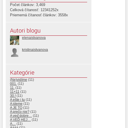
Počet článkov: 3,469
Celková čítanosť: 12341252x
Priemerná čítanosť článkov: 3558x
Autori blogu
elenaistvanova
kristinaistvanova
Kategórie
(Ne)vidíme
(11)
001.
(11)
11.
(11)
11×11
(11)
30.!
(11)
A ešte i tu
(11)
A ideme
(11)
A JE TO
(11)
A prečo nie?
(11)
A veď dobre…
(11)
A VEĎ HEJ…
(11)
A…
(11)
Aááá
(11)