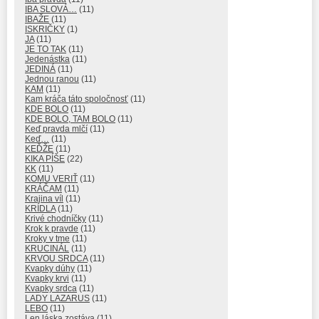
IBA SLOVÁ…
(11)
IBAŽE
(11)
ISKRIČKY
(1)
JA
(11)
JE TO TAK
(11)
Jedenástka
(11)
JEDINÁ
(11)
Jednou ranou
(11)
KAM
(11)
Kam kráča táto spoločnosť
(11)
KDE BOLO
(11)
KDE BOLO, TAM BOLO
(11)
Keď pravda mlčí
(11)
Keď…
(11)
KEĎŽE
(11)
KIKA PÍŠE
(22)
KK
(11)
KOMU VERIŤ
(11)
KRÁČAM
(11)
Krajina víl
(11)
KRÍDLA
(11)
Krivé chodníčky
(11)
Krok k pravde
(11)
Kroky v tme
(11)
KRUCINÁL
(11)
KRVOU SRDCA
(11)
Kvapky dúhy
(11)
Kvapky krvi
(11)
Kvapky srdca
(11)
LADY LAZARUS
(11)
LEBO
(11)
Len láska zostáva
(11)