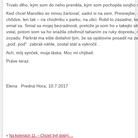
Trvalo dlho, kým som do neho prenikla, kým som pochopila svojho s
Keď chcel Maroško so mnou žartovať, sadol si na zem. Presnejšie, 
chôdze, len tak – na chodníku v parku, na ulici. Robil to zásadne, k
smial sa. Smial sa mojej bezradnosti, pretože ja som ho v takejto si
vstal, potom som sa ho snažila zdvihnúť tahaním za ruky dopredu
zozadu. Párkrát ma ešte dotiahol tým, že sa opätovne posadil na ze
„poď, poď“ zabrali náhle, zostal stáť a vykročil…
Ach, môj synček, moja láska. Moc mi chýbaš.
Práve teraz.
Elena Predná Hora, 10.7.2017
«
Na kolenách 11. – Chcieť byť dobrý. . .