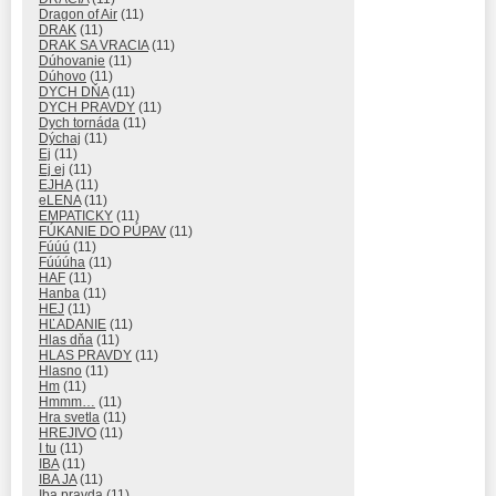
Dragon of Air
(11)
DRAK
(11)
DRAK SA VRACIA
(11)
Dúhovanie
(11)
Dúhovo
(11)
DYCH DŇA
(11)
DYCH PRAVDY
(11)
Dych tornáda
(11)
Dýchaj
(11)
Ej
(11)
Ej ej
(11)
EJHA
(11)
eLENA
(11)
EMPATICKY
(11)
FÚKANIE DO PÚPAV
(11)
Fúúú
(11)
Fúúúha
(11)
HAF
(11)
Hanba
(11)
HEJ
(11)
HĽADANIE
(11)
Hlas dňa
(11)
HLAS PRAVDY
(11)
Hlasno
(11)
Hm
(11)
Hmmm…
(11)
Hra svetla
(11)
HREJIVO
(11)
I tu
(11)
IBA
(11)
IBA JA
(11)
Iba pravda
(11)