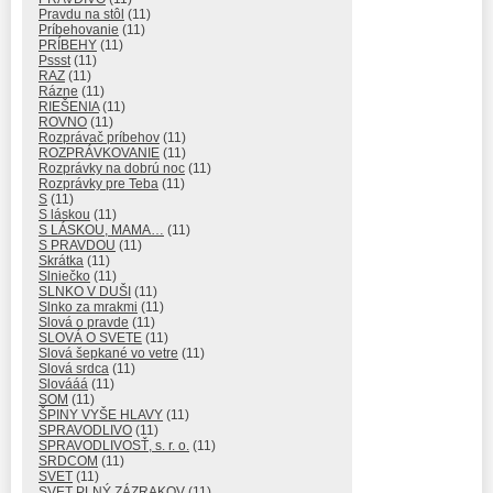
Pravdu na stôl
(11)
Príbehovanie
(11)
PRÍBEHY
(11)
Pssst
(11)
RAZ
(11)
Rázne
(11)
RIEŠENIA
(11)
ROVNO
(11)
Rozprávač príbehov
(11)
ROZPRÁVKOVANIE
(11)
Rozprávky na dobrú noc
(11)
Rozprávky pre Teba
(11)
S
(11)
S láskou
(11)
S LÁSKOU, MAMA…
(11)
S PRAVDOU
(11)
Skrátka
(11)
Slniečko
(11)
SLNKO V DUŠI
(11)
Slnko za mrakmi
(11)
Slová o pravde
(11)
SLOVÁ O SVETE
(11)
Slová šepkané vo vetre
(11)
Slová srdca
(11)
Slovááá
(11)
SOM
(11)
ŠPINY VYŠE HLAVY
(11)
SPRAVODLIVO
(11)
SPRAVODLIVOSŤ, s. r. o.
(11)
SRDCOM
(11)
SVET
(11)
SVET PLNÝ ZÁZRAKOV
(11)