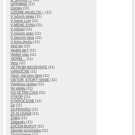
ÚPRIMNE
(11)
Úsmev
(11)
ÚZEMIE ANJELOV –
(11)
V lúčoch slnka
(11)
V mene Loly
(11)
V MENE SYNA
(11)
V mlčaní
(11)
V mojom srdci
(11)
V skorom ráne
(11)
V tichu dychu
(11)
Veď hej
(11)
Vedeli ste?
(11)
Vedieť viac
(11)
VERÍM…
(11)
Veru
(11)
VETROM NEODVIATE
(11)
VIANOČNE
(11)
Viem, má rany Zem
(11)
VIETOR, KTORÝ VANIE
(11)
Vlastnou cestou
(11)
Vo vánku
(11)
VO VETRE ČIAS
(11)
VÝKOP
(11)
VYKROČENIE
(11)
Za
(11)
ZA PRAVDU
(11)
ZA SLOVAMI
(11)
ŽABA
(11)
Záblesky
(11)
ZAČEM BUKVY
(11)
Zápisky psychiatra
(11)
Zázračnenie
(11)