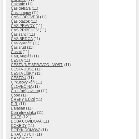
Čakanie
(11)
Čas detstva
(11)
Čas lumpov
(11)
ČAS ODPOVEDÍ
(11)
Čas otázok
(11)
ČAS PRAVDY
(11)
ČAS PRÍBEHOV
(11)
Čas šancí
(11)
ČAS SRDCA
(11)
Čas vykročiť
(11)
Čas zrúd
(11)
Časmi
(11)
Čau, Augiáš
(11)
CESTA
(11)
CESTA (NE)SPRAVODLIVOSTI
(11)
CESTA DUŠE
(11)
CESTA LÍŠKY
(11)
CESTOU
(11)
Cirkusový kôň
(11)
ČLOVEČINA
(11)
Čo ti (ne)poviem)
(11)
Čooo
(11)
ČREPY ILÚZIÍ
(11)
D.R.
(11)
Dalasair
(11)
Deň plný slnka
(11)
DNES
(121)
DOBA COVIDOVÁ
(11)
DOKEDY
(11)
DOTYK DOMOVA
(11)
DRAČÍ DYCH
(11)
DRAČIA
(11)