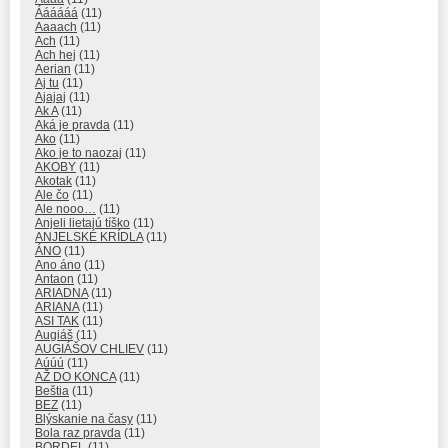
Áááááá
(11)
Aaaach
(11)
Ach
(11)
Ach hej
(11)
Aerian
(11)
Aj tu
(11)
Ajajaj
(11)
Ak A
(11)
Aká je pravda
(11)
Ako
(11)
Ako je to naozaj
(11)
AKOBY
(11)
Akotak
(11)
Ale čo
(11)
Ale nooo…
(11)
Anjeli lietajú tíško
(11)
ANJELSKÉ KRÍDLA
(11)
ÁNO
(11)
Ano áno
(11)
Antaon
(11)
ARIADNA
(11)
ARIANA
(11)
ASI TAK
(11)
Augiáš
(11)
AUGIÁŠOV CHLIEV
(11)
Aúúú
(11)
AŽ DO KONCA
(11)
Beštia
(11)
BEZ
(11)
Blýskanie na časy
(11)
Bola raz pravda
(11)
BORDEL
(11)