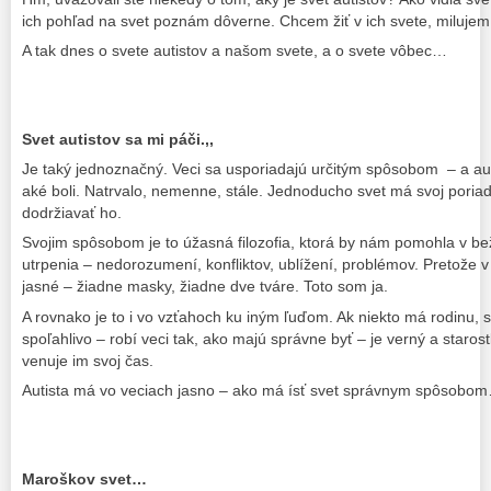
ich pohľad na svet poznám dôverne. Chcem žiť v ich svete, miluje
A tak dnes o svete autistov a našom svete, a o svete vôbec…
Svet autistov sa mi páči.,,
Je taký jednoznačný. Veci sa usporiadajú určitým spôsobom – a auti
aké boli. Natrvalo, nemenne, stále. Jednoducho svet má svoj poriad
dodržiavať ho.
Svojim spôsobom je to úžasná filozofia, ktorá by nám pomohla v b
utrpenia – nedorozumení, konfliktov, ublížení, problémov. Pretože v
jasné – žiadne masky, žiadne dve tváre. Toto som ja.
A rovnako je to i vo vzťahoch ku iným ľuďom. Ak niekto má rodinu
spoľahlivo – robí veci tak, ako majú správne byť – je verný a starost
venuje im svoj čas.
Autista má vo veciach jasno – ako má ísť svet správnym spôsobo
Maroškov svet…