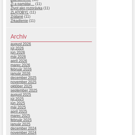
Ži a pamätaj…
(11)
Život ako rozprávka
(11)
ZLATOBYĽ
(11)
Zrátané
(11)
Zrkadlenie
(11)
Archív
august 2026
júl 2026
jún 2026
máj 2026
apríl 2026
marec 2026
február 2026
január 2026
december 2025
november 2025
október 2025
september 2025
august 2025
júl 2025
jún 2025
máj 2025
apríl 2025
marec 2025
február 2025
január 2025
december 2024
november 2024