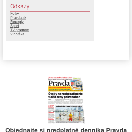
Odkazy
Fotky
Pravda.sk
Recepty
Šport
TV program
Vinotéka
Objednajte si predplatné denníka Pravda