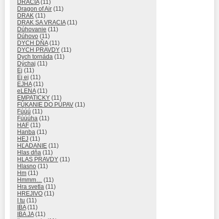
DRAČIA
(11)
Dragon of Air
(11)
DRAK
(11)
DRAK SA VRACIA
(11)
Dúhovanie
(11)
Dúhovo
(11)
DYCH DŇA
(11)
DYCH PRAVDY
(11)
Dych tornáda
(11)
Dýchaj
(11)
Ej
(11)
Ej ej
(11)
EJHA
(11)
eLENA
(11)
EMPATICKY
(11)
FÚKANIE DO PÚPAV
(11)
Fúúú
(11)
Fúúúha
(11)
HAF
(11)
Hanba
(11)
HEJ
(11)
HĽADANIE
(11)
Hlas dňa
(11)
HLAS PRAVDY
(11)
Hlasno
(11)
Hm
(11)
Hmmm…
(11)
Hra svetla
(11)
HREJIVO
(11)
I tu
(11)
IBA
(11)
IBA JA
(11)