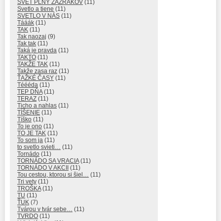
SVET PLNÝ ZÁZRAKOV
(11)
Svetlo a tiene
(11)
SVETLO V NÁS
(11)
Tááák
(11)
TAK
(11)
Tak naozaj
(9)
Tak tak
(11)
Taká je pravda
(11)
TAKTO
(11)
TAKŽE TAK
(11)
Takže zasa raz
(11)
ŤAŽKÉ ČASY
(11)
Téééda
(11)
TEP DŇA
(11)
TERAZ
(11)
Ticho a nahlas
(11)
TÍŠENIE
(11)
Tíško
(11)
To je ono
(11)
TO JE TAK
(11)
To som ja
(11)
to svetlo svieti…
(11)
Tornádo
(11)
TORNÁDO SA VRACIA
(11)
TORNÁDO V AKCII
(11)
Tou cestou, ktorou si šiel…
(11)
Tri vety
(11)
TROŠKA
(11)
TU
(11)
ŤUK
(7)
Tvárou v tvár sebe…
(11)
TVRDO
(11)