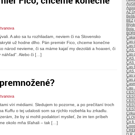
emiér Fico, chceme konečne
AUG
Aúúú
AŽ 
Bešti
BEZ
(
Blýsk
stvanova
Bola 
BOR
rývali. A ako sa tu rozhliadam, neviem či na Slovensko
Čaka
Čas 
ú zakryté už hodne dlho. Pán premiér Fico, chceme konečne
Čas 
ko národ nevieme, či sa máme kajať my dezoláti a hoaxeri, či
ČAS
Čas 
 náhľad“. Alebo či […]
ČAS
ČAS
Čas 
ČAS
Čas v
u premnožené?
Čas 
Časm
Čau,
CES
stvanova
CEST
CES
tami víri médiami. Sledujem to pozorne, a po prečítaní troch
CEST
CES
pa Kuffu o tej udalosti som sa rýchlo rozbehla ku zrkadlu.
Cirk
yzerám, že by si mohli podaktorí myslieť, že im ten príbeh
ČLO
Čo ti
ene okolo mňa šľahali – tak […]
Čoo
ČREP
D.R.