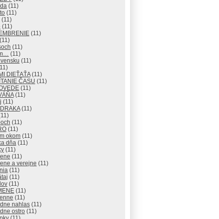
eda
(11)
to
(11)
(11)
o
(11)
EMBRENIE
(11)
(11)
soch
(11)
om…
(11)
ovensku
(11)
11)
I DIEŤAŤA
(11)
TANIE ČASU
(11)
OVEDE
(11)
VÁŇA
(11)
j
(11)
 DRAKA
(11)
11)
och
(11)
RO
(11)
ým okom
(11)
ka dňa
(11)
ky
(11)
rene
(11)
ene a verejne
(11)
nia
(11)
taj
(11)
lov
(11)
MENE
(11)
enne
(11)
adne nahlas
(11)
dne ostro
(11)
pky
(11)