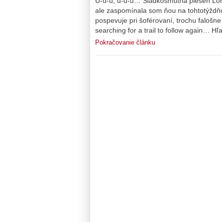
Ú-ú-ú, ú-ú-ú… Sladkosmutná pieseň Lord
ale zaspomínala som ňou na tohtotýždňo
pospevuje pri šoférovaní, trochu faloš
searching for a trail to follow again… Hľ
Pokračovanie článku