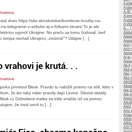
A ešte
A id
A JE
stvanova
A pre
A ve
stal dnes https://sita.sk/vskolstve/bombove-hrozby-na-
A V
i-na-telegrame-v-azbuke-aj-s-fotkami-zbrani/ To je ale
A…
(
lektrinu vypnúť Ukrajine. No prečo sa tomu čudovať, keď
Aááá
Áááá
o lumpa nechali Ukrajinci „zmiznúť“? Údajne […]
Aaaa
Ach
(
Ach 
Aeri
Aj tu
Ajaja
vrahovi je krutá. . .
Ak A
(
Aká j
Ako
(
Ako j
stvanova
AKO
Akot
psíka priniesol Blesk. Pravdu tu naložili priamo na stôl, lebo v
Ale č
kom, že len taký náter pravdy dajú Levice: Děsivé detaily
Ale 
Anjeli
 Blesk.cz Dobodaná matka sa ešte snažila ísť na pomoc
ANJE
tujem, že trest smrti tu […]
ÁNO
Ano 
Anta
ARI
ARI
ASI 
Augi