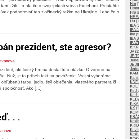
Hm
(
tam i žili – a hľa čo o svojej vlasti vravia Facebook Prestaňte
Hm
okoľvek podporovať ten zločinecký režim na Ukrajine. Lebo čo o
Hra s
HRE
I tu
(1
IBA
(
IBA J
Iba p
IBA
pán prezident, ste agresor?
IBAŽ
ISKR
JA
(1
JE T
Jede
stvanova
JEDI
Jedn
zident, ale český hrdina dostal túto otázku. Otvorene na
KAM
ia. Nuž, je to príbeh fakt na pováženie. Vraj si vyberáme
Kam k
obľúbenú farbu, jedlo, štýl oblečenia, vlastného partnera či
KDE
KDE 
lú spoločnosť. Ako […]
Keď 
Keď
KEĎ
KIKA
KK
(1
KOM
. . .
KRÁ
Kraji
KRÍD
Krivé
vanova
Krok 
Kroky