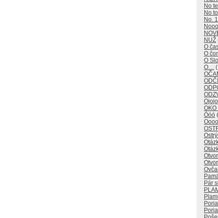
No t
No to
No. 1
Noo
NOV
NUŽ
O ča
O č
O Sl
O…
(
OČAM
ODČÍ
ODP
ODZ
Ojojo
OKO
Óóó
(
Oooo
OST
Ostr
Otáz
Otáz
Otvo
Otvor
Ovča
Pamä
Pár s
PLA
Plam
Pori
Poria
Poše