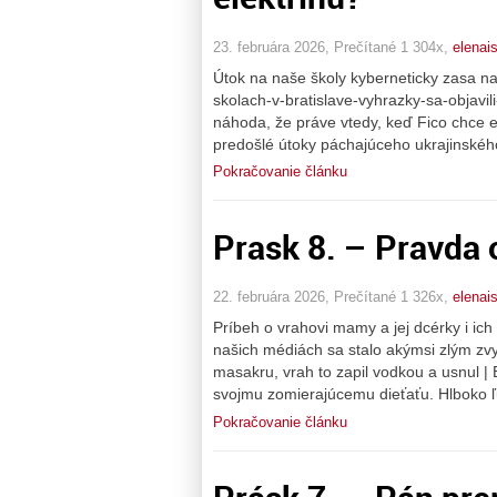
23. februára 2026, Prečítané 1 304x,
elenai
Útok na naše školy kyberneticky zasa na
skolach-v-bratislave-vyhrazky-sa-objavil
náhoda, že práve vtedy, keď Fico chce e
predošlé útoky páchajúceho ukrajinskéh
Pokračovanie článku
Prask 8. – Pravda o 
22. februára 2026, Prečítané 1 326x,
elenai
Príbeh o vrahovi mamy a jej dcérky i ich 
našich médiách sa stalo akýmsi zlým zvy
masakru, vrah to zapil vodkou a usnul |
svojmu zomierajúcemu dieťaťu. Hlboko ľu
Pokračovanie článku