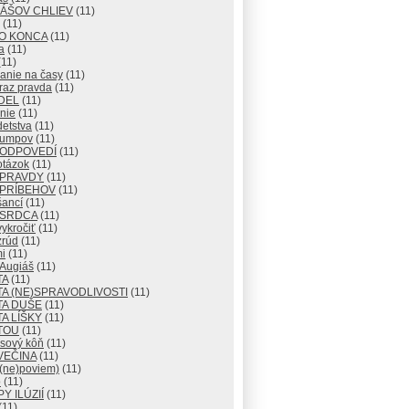
IÁŠOV CHLIEV
(11)
(11)
DO KONCA
(11)
a
(11)
11)
anie na časy
(11)
raz pravda
(11)
DEL
(11)
nie
(11)
detstva
(11)
lumpov
(11)
 ODPOVEDÍ
(11)
otázok
(11)
 PRAVDY
(11)
 PRÍBEHOV
(11)
šancí
(11)
 SRDCA
(11)
ykročiť
(11)
zrúd
(11)
i
(11)
 Augiáš
(11)
TA
(11)
A (NE)SPRAVODLIVOSTI
(11)
TA DUŠE
(11)
A LÍŠKY
(11)
TOU
(11)
usový kôň
(11)
VEČINA
(11)
 (ne)poviem)
(11)
o
(11)
Y ILÚZIÍ
(11)
(11)