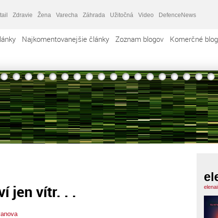
tail
Zdravie
Žena
Varecha
Záhrada
Užitočná
Video
DefenceNews
lánky
Najkomentovanejšie články
Zoznam blogov
Komerčné blog
el
 jen vítr. . .
elena
vanova