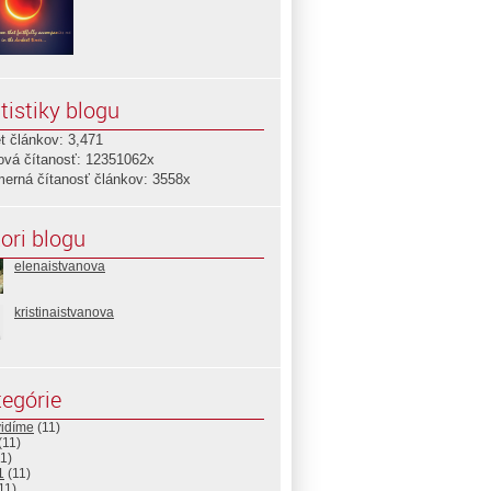
tistiky blogu
t článkov: 3,471
ová čítanosť: 12351062x
merná čítanosť článkov: 3558x
ori blogu
elenaistvanova
kristinaistvanova
egórie
vidíme
(11)
(11)
1)
1
(11)
11)