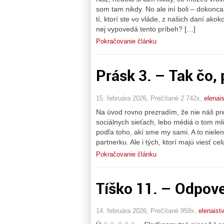
som tam nikdy. No ale iní boli – dokonca 
tí, ktorí ste vo vláde, z našich daní ak
nej vypovedá tento príbeh? […]
Pokračovanie článku
Prásk 3. – Tak čo, 
15. februára 2026, Prečítané 2 742x,
elenai
Na úvod rovno prezradím, že nie náš pre
sociálnych sieťach, lebo médiá o tom mlč
podľa toho, akí sme my sami. A to nielen 
partnerku. Ale i tých, ktorí majú viesť ce
Pokračovanie článku
Tíško 11. – Odpoveď
14. februára 2026, Prečítané 959x,
elenaist