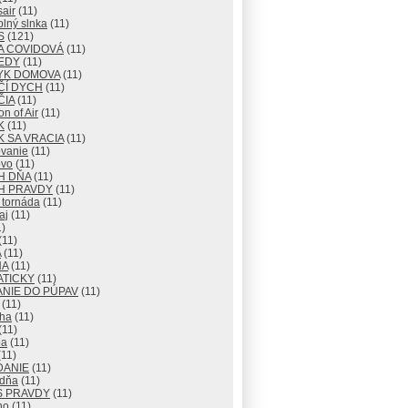
air
(11)
lný slnka
(11)
S
(121)
A COVIDOVÁ
(11)
EDY
(11)
YK DOMOVA
(11)
ČÍ DYCH
(11)
ČIA
(11)
n of Air
(11)
K
(11)
 SA VRACIA
(11)
vanie
(11)
vo
(11)
H DŇA
(11)
H PRAVDY
(11)
 tornáda
(11)
aj
(11)
)
(11)
A
(11)
NA
(11)
ATICKY
(11)
NIE DO PÚPAV
(11)
(11)
ha
(11)
(11)
ba
(11)
11)
DANIE
(11)
 dňa
(11)
S PRAVDY
(11)
no
(11)