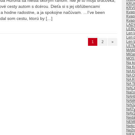
a Hurona sa niesla skorým ránom. Nie je to moja srdcovka,
KRU
vé cesty autom s dcérou. Dieťa si s jej obľúbencami
KRV
Kvap
ne a hodne radostne, a ja spokojne načúvam. …I’ve been
Kvapk
adal som cestu, ktorú by […]
Kvap
LAD
LEB
Len l
Len p
Len t
1
2
»
LET
MAMA
Mlča
MOS
Na k
Na K
NA K
NA O
NA 
NA T
NAC
Načo 
NAH
NAM
NAO
NAT
NAV
Nedá
NEM
Neti
Nežn
NIE