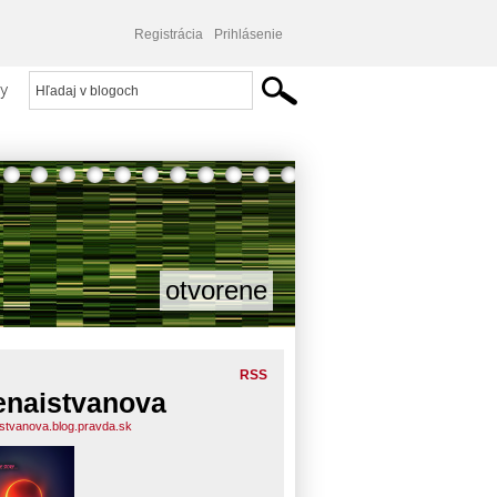
Registrácia
Prihlásenie
y
otvorene
RSS
enaistvanova
istvanova.blog.pravda.sk