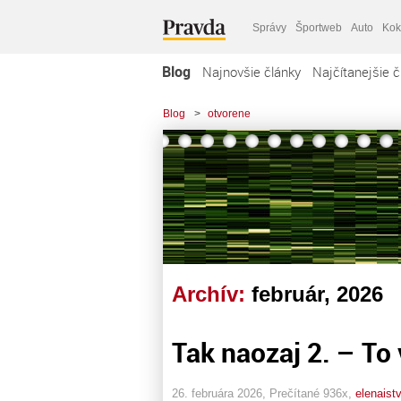
Správy
Športweb
Auto
Kok
Blog
Najnovšie články
Najčítanejšie č
Blog
>
otvorene
Archív:
február, 2026
Tak naozaj 2. – To ví
26. februára 2026, Prečítané 936x,
elenaist