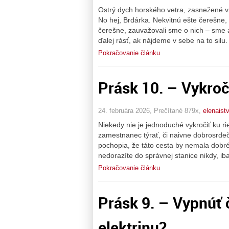
Ostrý dych horského vetra, zasnežené v
No hej, Brdárka. Nekvitnú ešte čerešne, 
čerešne, zauvažovali sme o nich – sme 
ďalej rásť, ak nájdeme v sebe na to silu
Pokračovanie článku
Prásk 10. – Vykroči
24. februára 2026, Prečítané 879x,
elenaist
Niekedy nie je jednoduché vykročiť ku r
zamestnanec týrať, či naivne dobrosrdečn
pochopia, že táto cesta by nemala dobr
nedorazíte do správnej stanice nikdy, iba
Pokračovanie článku
Prásk 9. – Vypnúť 
elektrinu?