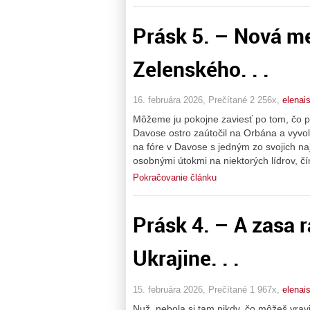
Prásk 5. – Nová m
Zelenského. . .
16. februára 2026, Prečítané 2 256x,
elenai
Môžeme ju pokojne zaviesť po tom, čo pr
Davose ostro zaútočil na Orbána a vyvol
na fóre v Davose s jedným zo svojich naj
osobnými útokmi na niektorých lídrov, čí
Pokračovanie článku
Prásk 4. – A zasa r
Ukrajine. . .
15. februára 2026, Prečítané 1 967x,
elenai
Nuž, nebola si tam nikdy, čo môžeš vravi