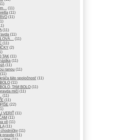
11)
mm…
(11)
vetla
(11)
JIVO
(11)
1)
11)
A
(11)
ravda
(11)
 SLOVÁ…
(11)
E
(11)
IČKY
(2)
1)
O TAK
(11)
nástka
(11)
NÁ
(11)
ou ranou
(11)
(11)
ráča táto spoločnosť
(11)
 BOLO
(11)
BOLO, TAM BOLO
(11)
pravda mlčí
(11)
…
(11)
ŽE
(11)
 PÍŠE
(22)
1)
U VERIŤ
(11)
ČAM
(11)
na víl
(11)
LA
(11)
 chodníčky
(11)
k pravde
(11)
 v tme
(11)