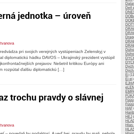
Dalas
Deň p
erná jednotka – úroveň
DNE
DOB
DOK
DOT
DRA
DRA
Drago
DRA
stvanova
DRAK
Dúho
edvádza pri svojich verejných vystúpeniach Zelenskyj v
Dúho
al diplomatickú hádku DAVOS – Ukrajinský prezident vystúpil
DYC
DYC
konfrontačnejších prejavov. Nešetril kritikou Európy ani
Dych
m rozpútal ďalšiu diplomatickú […]
Dých
Ej
(11
Ej ej
EJH
eLE
EMP
az trochu pravdy o slávnej
FÚKA
Fúúú
Fúúú
HAF
Han
HEJ
(
HĽA
stvanova
Hlas
HLA
eť – povedali by podaktorí. A veď hej, pravdu by mali, nebola
Hlas