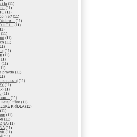
 i tu
(11)
eme
(11)
 TO
(11)
čo nie?
(11)
ď dobre…
(11)
EĎ HEJ…
(11)
11)
(11)
áá
(11)
ch
(11)
11)
hej
(11)
an
(11)
(11)
j
(11)
11)
e pravda
(11)
11)
e to naozaj
(11)
BY
(11)
ak
(11)
o
(11)
nooo…
(11)
 lietajú tíško
(11)
LSKÉ KRÍDLA
(11)
(11)
áno
(11)
on
(11)
ADNA
(11)
ANA
(11)
TAK
(11)
áš
(11)