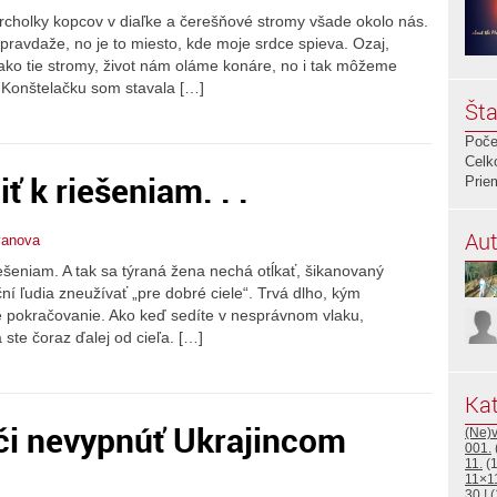
rcholky kopcov v diaľke a čerešňové stromy všade okolo nás.
pravdaže, no je to miesto, kde moje srdce spieva. Ozaj,
ako tie stromy, život nám oláme konáre, no i tak môžeme
. Konštelačku som stavala […]
Šta
Poče
Celk
ť k riešeniam. . .
Prie
Aut
vanova
iešeniam. A tak sa týraná žena nechá otĺkať, šikanovaný
í ľudia zneužívať „pre dobré ciele“. Trvá dlho, kým
é pokračovanie. Ako keď sedíte v nesprávnom vlaku,
 ste čoraz ďalej od cieľa. […]
Kat
či nevypnúť Ukrajincom
(Ne)
001.
11.
(1
11×1
30.!
(