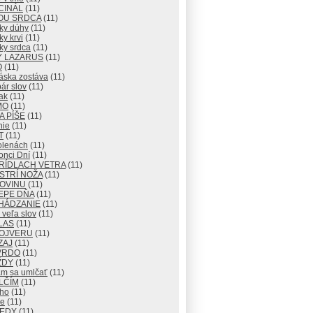
CINÁL
(11)
OU SRDCA
(11)
ky dúhy
(11)
y krvi
(11)
ky srdca
(11)
Y LAZARUS
(11)
O
(11)
áska zostáva
(11)
ár slov
(11)
ak
(11)
MO
(11)
 PÍŠE
(11)
nie
(11)
T
(11)
olenách
(11)
onci Dní
(11)
RÍDLACH VETRA
(11)
STRÍ NOŽA
(11)
ROVINU
(11)
EPE DŇA
(11)
HÁDZANIE
(11)
veľa slov
(11)
LAS
(11)
OJVERU
(11)
ZAJ
(11)
VRDO
(11)
ŽDY
(11)
m sa umlčať
(11)
LČÍM
(11)
cho
(11)
e
(11)
KEDY
(11)