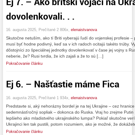
Ej 7. – Ako britskí vojaci na Ukr
dovolenkovali. . .
16. augusta 2025, Prečítané 2 806x,
elenaistvanova
Skutočne netuším, ako tí Briti vyberajú ľudí do vojenskej profesie –
musí byť hodne podivný, keď sa v ich radoch ocitajú takéto trúby. Vyb
dôstojníci zo špeciálnej jednotky dovolenkovať v čase jej vojny s 
neberie, že? Rusi tvrdia, že ich zajali a že to sú […]
Pokračovanie článku
Ej 6. – Našťastie máme Fica
16. augusta 2025, Prečítané 1 934x,
elenaistvanova
Predstavte si, aký nehorázny bordel je na tej Ukrajine – cez hrani
sedemnásťročný sopliak – dokonca do Ruska. Vraj ho zrejme Putin p
lepšieho ako mladistvého ukrajinského lumpa? Pokiaľ skutočne ver
Ukrajinci len tak pustili, potom rozumiem, ako je možné, že dokážet
Pokračovanie článku