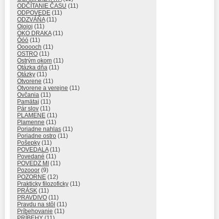
ODČÍTANIE ČASU
(11)
ODPOVEDE
(11)
ODZVÁŇA
(11)
Ojojoj
(11)
OKO DRAKA
(11)
Óóó
(11)
Oooooch
(11)
OSTRO
(11)
Ostrým okom
(11)
Otázka dňa
(11)
Otázky
(11)
Otvorene
(11)
Otvorene a verejne
(11)
Ovčania
(11)
Pamätaj
(11)
Pár slov
(11)
PLAMENE
(11)
Plamenne
(11)
Poriadne nahlas
(11)
Poriadne ostro
(11)
Pošepky
(11)
POVEDALA
(11)
Povedané
(11)
POVEDZ MI
(11)
Pozooor
(9)
POZORNE
(12)
Prakticky filozoficky
(11)
PRÁSK
(11)
PRAVDIVO
(11)
Pravdu na stôl
(11)
Príbehovanie
(11)
PRÍBEHY
(11)