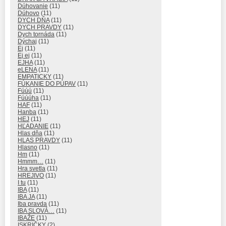
Dúhovanie
(11)
Dúhovo
(11)
DYCH DŇA
(11)
DYCH PRAVDY
(11)
Dych tornáda
(11)
Dýchaj
(11)
Ej
(11)
Ej ej
(11)
EJHA
(11)
eLENA
(11)
EMPATICKY
(11)
FÚKANIE DO PÚPAV
(11)
Fúúú
(11)
Fúúúha
(11)
HAF
(11)
Hanba
(11)
HEJ
(11)
HĽADANIE
(11)
Hlas dňa
(11)
HLAS PRAVDY
(11)
Hlasno
(11)
Hm
(11)
Hmmm…
(11)
Hra svetla
(11)
HREJIVO
(11)
I tu
(11)
IBA
(11)
IBA JA
(11)
Iba pravda
(11)
IBA SLOVÁ…
(11)
IBAŽE
(11)
ISKRIČKY
(2)