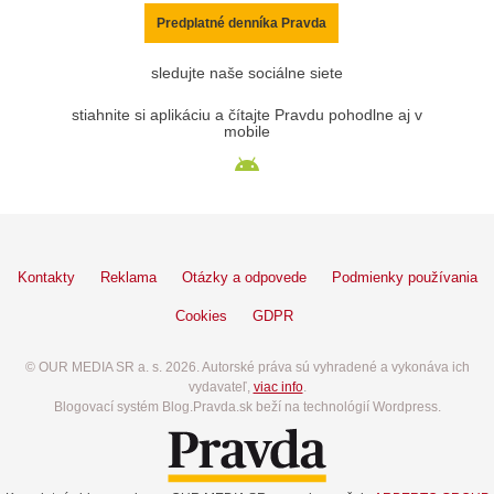
Predplatné denníka Pravda
sledujte naše sociálne siete
stiahnite si aplikáciu a čítajte Pravdu pohodlne aj v
mobile
Kontakty
Reklama
Otázky a odpovede
Podmienky používania
Cookies
GDPR
© OUR MEDIA SR a. s. 2026. Autorské práva sú vyhradené a vykonáva ich
vydavateľ,
viac info
.
Blogovací systém Blog.Pravda.sk beží na technológií Wordpress.