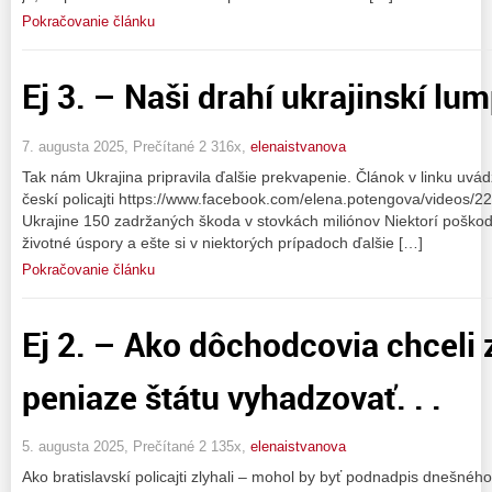
Pokračovanie článku
Ej 3. – Naši drahí ukrajinskí lump
7. augusta 2025, Prečítané 2 316x,
elenaistvanova
Tak nám Ukrajina pripravila ďalšie prekvapenie. Článok v linku uvád
českí policajti https://www.facebook.com/elena.potengova/videos/
Ukrajine 150 zadržaných škoda v stovkách miliónov Niektorí poškode
životné úspory a ešte si v niektorých prípadoch ďalšie […]
Pokračovanie článku
Ej 2. – Ako dôchodcovia chceli
peniaze štátu vyhadzovať. . .
5. augusta 2025, Prečítané 2 135x,
elenaistvanova
Ako bratislavskí policajti zlyhali – mohol by byť podnadpis dnešného