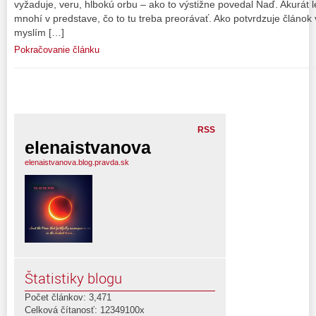
vyžaduje, veru, hlbokú orbu – ako to výstižne povedal Naď. Akurát
mnohí v predstave, čo to tu treba preorávať. Ako potvrdzuje článok v
myslím […]
Pokračovanie článku
RSS
elenaistvanova
elenaistvanova.blog.pravda.sk
Štatistiky blogu
Počet článkov: 3,471
Celková čítanosť: 12349100x