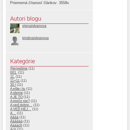
Priemerná čítanosť článkov: 3558x
Autori blogu
elenaistvanova
kristinaistvanova
Kategórie
(Ne)vidíme
(11)
001.
(11)
11.
(11)
11×11
(11)
30.!
(11)
A ešte i tu
(11)
A ideme
(11)
A JE TO
(11)
A prečo nie?
(11)
A veď dobre…
(11)
A VEĎ HEJ…
(11)
A…
(11)
Aááá
(11)
Áááááá
(11)
Aaaach
(11)
Ach
(11)