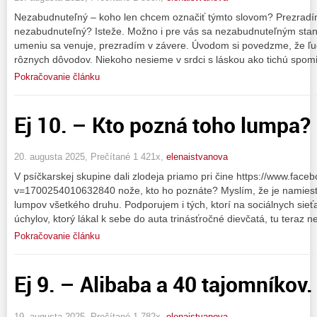
Nezabudnuteľný – koho len chcem označiť týmto slovom? Prezradím
nezabudnuteľný? Isteže. Možno i pre vás sa nezabudnuteľným sta
umeniu sa venuje, prezradím v závere. Úvodom si povedzme, že ľu
rôznych dôvodov. Niekoho nesieme v srdci s láskou ako tichú spom
Pokračovanie článku
Ej 10. – Kto pozná toho lumpa?
20. augusta 2025, Prečítané 1 421x,
elenaistvanova
V psíčkarskej skupine dali zlodeja priamo pri čine https://www.fac
v=1700254010632840 nože, kto ho poznáte? Myslím, že je namieste
lumpov všetkého druhu. Podporujem i tých, ktorí na sociálnych sieťa
úchylov, ktorý lákal k sebe do auta trinásťročné dievčatá, tu teraz
Pokračovanie článku
Ej 9. – Alibaba a 40 tajomníkov. 
19. augusta 2025, Prečítané 1 782x,
elenaistvanova