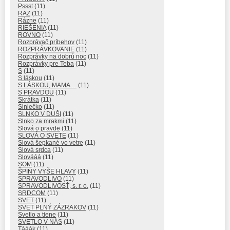
Pssst
(11)
RAZ
(11)
Rázne
(11)
RIEŠENIA
(11)
ROVNO
(11)
Rozprávač príbehov
(11)
ROZPRÁVKOVANIE
(11)
Rozprávky na dobrú noc
(11)
Rozprávky pre Teba
(11)
S
(11)
S láskou
(11)
S LÁSKOU, MAMA…
(11)
S PRAVDOU
(11)
Skrátka
(11)
Slniečko
(11)
SLNKO V DUŠI
(11)
Slnko za mrakmi
(11)
Slová o pravde
(11)
SLOVÁ O SVETE
(11)
Slová šepkané vo vetre
(11)
Slová srdca
(11)
Slovááá
(11)
SOM
(11)
ŠPINY VYŠE HLAVY
(11)
SPRAVODLIVO
(11)
SPRAVODLIVOSŤ, s. r. o.
(11)
SRDCOM
(11)
SVET
(11)
SVET PLNÝ ZÁZRAKOV
(11)
Svetlo a tiene
(11)
SVETLO V NÁS
(11)
Tááák
(11)