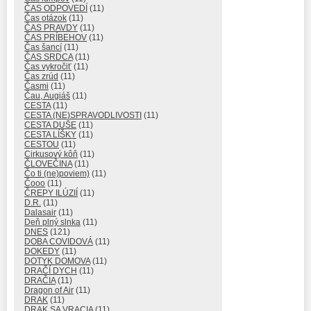
ČAS ODPOVEDÍ
(11)
Čas otázok
(11)
ČAS PRAVDY
(11)
ČAS PRÍBEHOV
(11)
Čas šancí
(11)
ČAS SRDCA
(11)
Čas vykročiť
(11)
Čas zrúd
(11)
Časmi
(11)
Čau, Augiáš
(11)
CESTA
(11)
CESTA (NE)SPRAVODLIVOSTI
(11)
CESTA DUŠE
(11)
CESTA LÍŠKY
(11)
CESTOU
(11)
Cirkusový kôň
(11)
ČLOVEČINA
(11)
Čo ti (ne)poviem)
(11)
Čooo
(11)
ČREPY ILÚZIÍ
(11)
D.R.
(11)
Dalasair
(11)
Deň plný slnka
(11)
DNES
(121)
DOBA COVIDOVÁ
(11)
DOKEDY
(11)
DOTYK DOMOVA
(11)
DRAČÍ DYCH
(11)
DRAČIA
(11)
Dragon of Air
(11)
DRAK
(11)
DRAK SA VRACIA
(11)