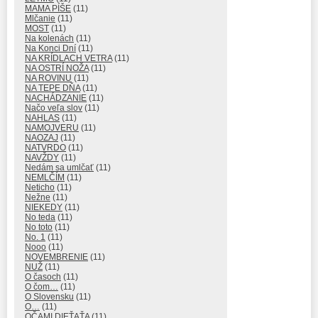
MAMA PÍŠE
(11)
Mlčanie
(11)
MOST
(11)
Na kolenách
(11)
Na Konci Dní
(11)
NA KRÍDLACH VETRA
(11)
NA OSTRÍ NOŽA
(11)
NA ROVINU
(11)
NA TEPE DŇA
(11)
NACHÁDZANIE
(11)
Načo veľa slov
(11)
NAHLAS
(11)
NAMOJVERU
(11)
NAOZAJ
(11)
NATVRDO
(11)
NAVŽDY
(11)
Nedám sa umlčať
(11)
NEMLČÍM
(11)
Neticho
(11)
Nežne
(11)
NIEKEDY
(11)
No teda
(11)
No toto
(11)
No. 1
(11)
Nooo
(11)
NOVEMBRENIE
(11)
NUŽ
(11)
O časoch
(11)
O čom…
(11)
O Slovensku
(11)
O…
(11)
OČAMI DIEŤAŤA
(11)