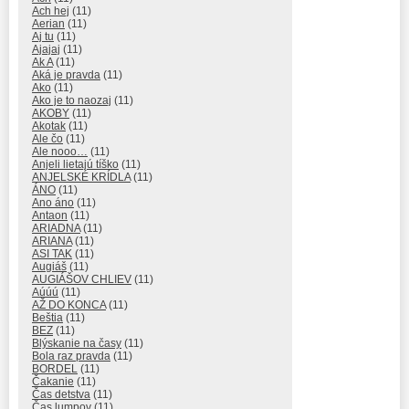
Ach hej
(11)
Aerian
(11)
Aj tu
(11)
Ajajaj
(11)
Ak A
(11)
Aká je pravda
(11)
Ako
(11)
Ako je to naozaj
(11)
AKOBY
(11)
Akotak
(11)
Ale čo
(11)
Ale nooo…
(11)
Anjeli lietajú tíško
(11)
ANJELSKÉ KRÍDLA
(11)
ÁNO
(11)
Ano áno
(11)
Antaon
(11)
ARIADNA
(11)
ARIANA
(11)
ASI TAK
(11)
Augiáš
(11)
AUGIÁŠOV CHLIEV
(11)
Aúúú
(11)
AŽ DO KONCA
(11)
Beštia
(11)
BEZ
(11)
Blýskanie na časy
(11)
Bola raz pravda
(11)
BORDEL
(11)
Čakanie
(11)
Čas detstva
(11)
Čas lumpov
(11)