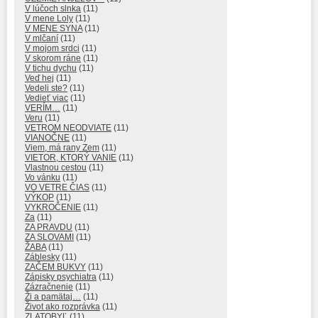
V lúčoch slnka
(11)
V mene Loly
(11)
V MENE SYNA
(11)
V mlčaní
(11)
V mojom srdci
(11)
V skorom ráne
(11)
V tichu dychu
(11)
Veď hej
(11)
Vedeli ste?
(11)
Vedieť viac
(11)
VERÍM…
(11)
Veru
(11)
VETROM NEODVIATE
(11)
VIANOČNE
(11)
Viem, má rany Zem
(11)
VIETOR, KTORÝ VANIE
(11)
Vlastnou cestou
(11)
Vo vánku
(11)
VO VETRE ČIAS
(11)
VÝKOP
(11)
VYKROČENIE
(11)
Za
(11)
ZA PRAVDU
(11)
ZA SLOVAMI
(11)
ŽABA
(11)
Záblesky
(11)
ZAČEM BUKVY
(11)
Zápisky psychiatra
(11)
Zázračnenie
(11)
Ži a pamätaj…
(11)
Život ako rozprávka
(11)
ZLATOBYĽ
(11)