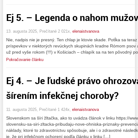
Ej 5. – Legenda o nahom mužov
13. augusta 2025, Prečítané 2 021x,
elenaistvanova
Nie, nadpis nie je presný. Ten chlap je ktovie skade. Potĺka sa ter
príspevkov v niektorých revúckych skupinách kradne Rómom psov a
už pred vyše rokom (!!!) v Košiciach – chlapík sa na ten pôvodný po
Pokračovanie článku
Ej 4. – Je ľudské právo ohrozov
šírením infekčnej choroby?
11. augusta 2025, Prečítané 1 424x,
elenaistvanova
Slovenskom sa šíri žltačka, ako to uvádza článok v linku https://w
slovensku-sa-siri-zltacka-pribudaju-nove-ohniska-priznaky-prevenci
náklady, ktoré to zdravotníctvu spôsobuje, ale i o zdravotné násle
je, že pri infekčnom ochorení podľa článku v linku […]