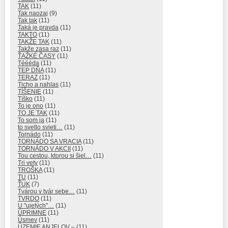
TAK
(11)
Tak naozaj
(9)
Tak tak
(11)
Taká je pravda
(11)
TAKTO
(11)
TAKŽE TAK
(11)
Takže zasa raz
(11)
ŤAŽKÉ ČASY
(11)
Téééda
(11)
TEP DŇA
(11)
TERAZ
(11)
Ticho a nahlas
(11)
TÍŠENIE
(11)
Tíško
(11)
To je ono
(11)
TO JE TAK
(11)
To som ja
(11)
to svetlo svieti…
(11)
Tornádo
(11)
TORNÁDO SA VRACIA
(11)
TORNÁDO V AKCII
(11)
Tou cestou, ktorou si šiel…
(11)
Tri vety
(11)
TROŠKA
(11)
TU
(11)
ŤUK
(7)
Tvárou v tvár sebe…
(11)
TVRDO
(11)
U "ujetých"…
(11)
ÚPRIMNE
(11)
Úsmev
(11)
ÚZEMIE ANJELOV –
(11)