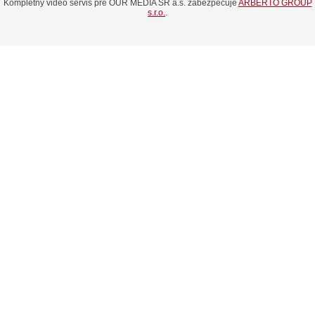
Kompletný video servis pre OUR MEDIA SR a.s. zabezpečuje
ARBERTO GROUP
s.r.o.
.