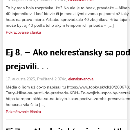
To by teda bola rozprávka, že? No ale je to hoax, pravdaže – Aliba
40 tajomníkov. I keď ktovie či je medzi tými dvoma pojmami až taký
hoax na pravú mieru. Alibabu sprevádzalo 40 zbojníkov. Hŕba tajomn
môže byť aj 40 podľa toho akým tempom ich pribúda – […]
Pokračovanie článku
Ej 8. – Ako nekresťansky sa pod
prejavili. . .
17. augusta 2025, Prečítané 2 074x,
elenaistvanova
Média o ňom už čo-to napísali tu https://www.topky.sk/cl/10/260678
Tatry–Hlina-sa-pustil-do-predsedu-KDH–Zo-svojich-uspor-by-nezreko
https://ereport.sk/da-sa-na-takyto-luxus-poctivo-zarobit-presovske
honosna-vila či tu […]
Pokračovanie článku