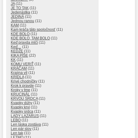
JA
(11)
JE TO TAK
(11)
Jedenástka
(11)
JEDINÁ
(11)
Jednou ranou
(11)
KAM
(11)
Kam kráča táto spoločnosť
(11)
KDE BOLO
(11)
KDE BOLO, TAM BOLO
(11)
Keď pravda mlčí
(11)
Keď…
(11)
KEĎŽE
(11)
KIKA PÍŠE
(22)
KK
(11)
KOMU VERIŤ
(11)
KRÁČAM
(11)
Krajina víl
(11)
KRÍDLA
(11)
Krivé chodníčky
(11)
Krok k pravde
(11)
Kroky v tme
(11)
KRUCINÁL
(11)
KRVOU SRDCA
(11)
Kvapky dúhy
(11)
Kvapky krvi
(11)
Kvapky srdca
(11)
LADY LAZARUS
(11)
LEBO
(11)
Len láska zostáva
(11)
Len pár slov
(11)
Len tak
(11)
LETMO
(11)