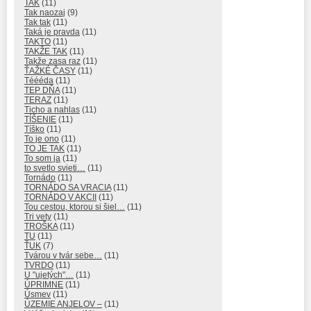
TAK
(11)
Tak naozaj
(9)
Tak tak
(11)
Taká je pravda
(11)
TAKTO
(11)
TAKŽE TAK
(11)
Takže zasa raz
(11)
ŤAŽKÉ ČASY
(11)
Téééda
(11)
TEP DŇA
(11)
TERAZ
(11)
Ticho a nahlas
(11)
TÍŠENIE
(11)
Tíško
(11)
To je ono
(11)
TO JE TAK
(11)
To som ja
(11)
to svetlo svieti…
(11)
Tornádo
(11)
TORNÁDO SA VRACIA
(11)
TORNÁDO V AKCII
(11)
Tou cestou, ktorou si šiel…
(11)
Tri vety
(11)
TROŠKA
(11)
TU
(11)
ŤUK
(7)
Tvárou v tvár sebe…
(11)
TVRDO
(11)
U "ujetých"…
(11)
ÚPRIMNE
(11)
Úsmev
(11)
ÚZEMIE ANJELOV –
(11)