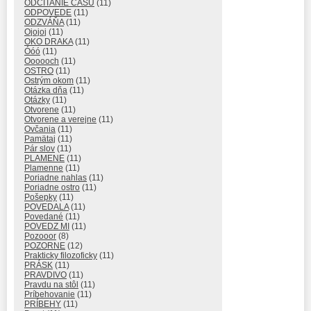
ODČÍTANIE ČASU
(11)
ODPOVEDE
(11)
ODZVÁŇA
(11)
Ojojoj
(11)
OKO DRAKA
(11)
Óóó
(11)
Oooooch
(11)
OSTRO
(11)
Ostrým okom
(11)
Otázka dňa
(11)
Otázky
(11)
Otvorene
(11)
Otvorene a verejne
(11)
Ovčania
(11)
Pamätaj
(11)
Pár slov
(11)
PLAMENE
(11)
Plamenne
(11)
Poriadne nahlas
(11)
Poriadne ostro
(11)
Pošepky
(11)
POVEDALA
(11)
Povedané
(11)
POVEDZ MI
(11)
Pozooor
(8)
POZORNE
(12)
Prakticky filozoficky
(11)
PRÁSK
(11)
PRAVDIVO
(11)
Pravdu na stôl
(11)
Príbehovanie
(11)
PRÍBEHY
(11)