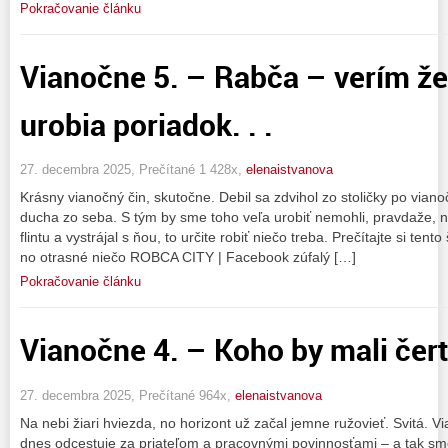
Pokračovanie článku
Vianočne 5. – Rabča – verím že 
urobia poriadok. . .
27. decembra 2025, Prečítané 1 428x,
elenaistvanova
Krásny vianočný čin, skutočne. Debil sa zdvihol zo stoličky po viano
ducha zo seba. S tým by sme toho veľa urobiť nemohli, pravdaže, no
flintu a vystrájal s ňou, to určite robiť niečo treba. Prečítajte si ten
no otrasné niečo ROBCA CITY | Facebook zúfalý […]
Pokračovanie článku
Vianočne 4. – Koho by mali čert
27. decembra 2025, Prečítané 964x,
elenaistvanova
Na nebi žiari hviezda, no horizont už začal jemne ružovieť. Svitá. Vi
dnes odcestuje za priateľom a pracovnými povinnosťami – a tak sme