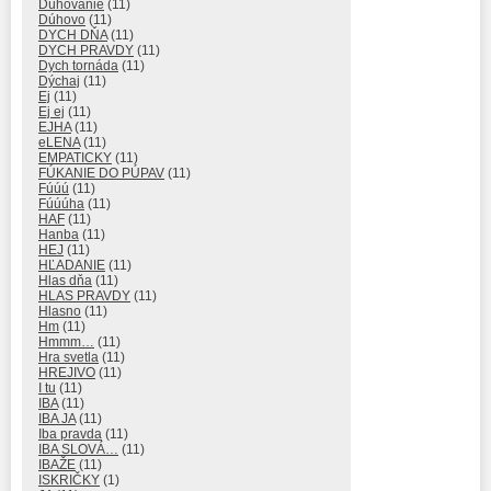
Dúhovanie
(11)
Dúhovo
(11)
DYCH DŇA
(11)
DYCH PRAVDY
(11)
Dych tornáda
(11)
Dýchaj
(11)
Ej
(11)
Ej ej
(11)
EJHA
(11)
eLENA
(11)
EMPATICKY
(11)
FÚKANIE DO PÚPAV
(11)
Fúúú
(11)
Fúúúha
(11)
HAF
(11)
Hanba
(11)
HEJ
(11)
HĽADANIE
(11)
Hlas dňa
(11)
HLAS PRAVDY
(11)
Hlasno
(11)
Hm
(11)
Hmmm…
(11)
Hra svetla
(11)
HREJIVO
(11)
I tu
(11)
IBA
(11)
IBA JA
(11)
Iba pravda
(11)
IBA SLOVÁ…
(11)
IBAŽE
(11)
ISKRIČKY
(1)