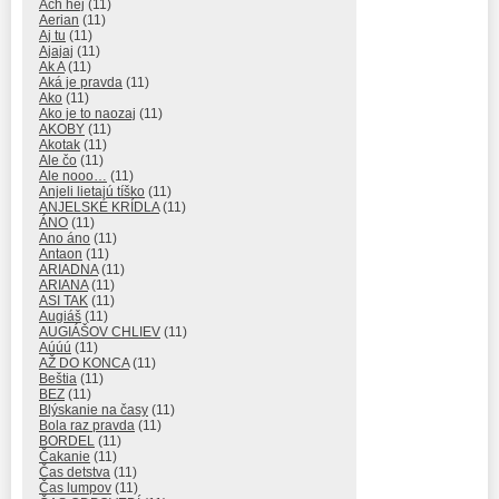
Ach hej
(11)
Aerian
(11)
Aj tu
(11)
Ajajaj
(11)
Ak A
(11)
Aká je pravda
(11)
Ako
(11)
Ako je to naozaj
(11)
AKOBY
(11)
Akotak
(11)
Ale čo
(11)
Ale nooo…
(11)
Anjeli lietajú tíško
(11)
ANJELSKÉ KRÍDLA
(11)
ÁNO
(11)
Ano áno
(11)
Antaon
(11)
ARIADNA
(11)
ARIANA
(11)
ASI TAK
(11)
Augiáš
(11)
AUGIÁŠOV CHLIEV
(11)
Aúúú
(11)
AŽ DO KONCA
(11)
Beštia
(11)
BEZ
(11)
Blýskanie na časy
(11)
Bola raz pravda
(11)
BORDEL
(11)
Čakanie
(11)
Čas detstva
(11)
Čas lumpov
(11)