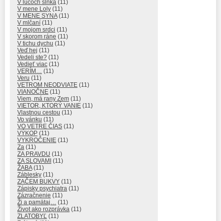
V lúčoch slnka
(11)
V mene Loly
(11)
V MENE SYNA
(11)
V mlčaní
(11)
V mojom srdci
(11)
V skorom ráne
(11)
V tichu dychu
(11)
Veď hej
(11)
Vedeli ste?
(11)
Vedieť viac
(11)
VERÍM…
(11)
Veru
(11)
VETROM NEODVIATE
(11)
VIANOČNE
(11)
Viem, má rany Zem
(11)
VIETOR, KTORÝ VANIE
(11)
Vlastnou cestou
(11)
Vo vánku
(11)
VO VETRE ČIAS
(11)
VÝKOP
(11)
VYKROČENIE
(11)
Za
(11)
ZA PRAVDU
(11)
ZA SLOVAMI
(11)
ŽABA
(11)
Záblesky
(11)
ZAČEM BUKVY
(11)
Zápisky psychiatra
(11)
Zázračnenie
(11)
Ži a pamätaj…
(11)
Život ako rozprávka
(11)
ZLATOBYĽ
(11)