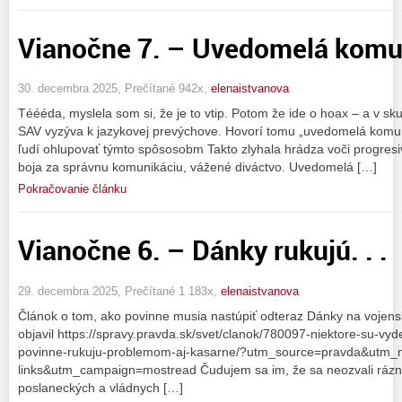
Vianočne 7. – Uvedomelá komu
30. decembra 2025, Prečítané 942x,
elenaistvanova
Téééda, myslela som si, že je to vtip. Potom že ide o hoax – a v skut
SAV vyzýva k jazykovej prevýchove. Hovorí tomu „uvedomelá komu
ľudí ohlupovať týmto spôsosobm Takto zlyhala hrádza voči progresi
boja za správnu komunikáciu, vážené diváctvo. Uvedomelá […]
Pokračovanie článku
Vianočne 6. – Dánky rukujú. . .
29. decembra 2025, Prečítané 1 183x,
elenaistvanova
Článok o tom, ako povinne musia nastúpiť odteraz Dánky na vojens
objavil https://spravy.pravda.sk/svet/clanok/780097-niektore-su-v
povinne-rukuju-problemom-aj-kasarne/?utm_source=pravda&utm_
links&utm_campaign=mostread Čudujem sa im, že sa neozvali rázne
poslaneckých a vládnych […]