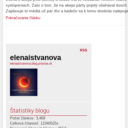
vystúpeniach. Zato o tom, že na akejsi párty pripitý ošahával dvoc
Zaplavuje to médiá už pár dní a kadečo sa k tomu dookola nalepuje
Pokračovanie článku
RSS
elenaistvanova
elenaistvanova.blog.pravda.sk
Štatistiky blogu
Počet článkov: 3,469
Celková čítanosť: 12340525x