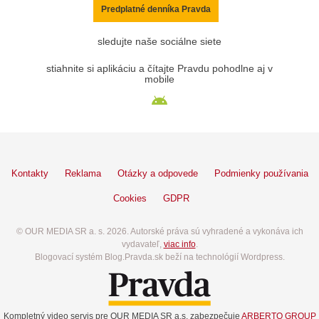
Predplatné denníka Pravda
sledujte naše sociálne siete
stiahnite si aplikáciu a čítajte Pravdu pohodlne aj v
mobile
Kontakty
Reklama
Otázky a odpovede
Podmienky používania
Cookies
GDPR
© OUR MEDIA SR a. s. 2026. Autorské práva sú vyhradené a vykonáva ich
vydavateľ,
viac info
.
Blogovací systém Blog.Pravda.sk beží na technológií Wordpress.
Kompletný video servis pre OUR MEDIA SR a.s. zabezpečuje
ARBERTO GROUP