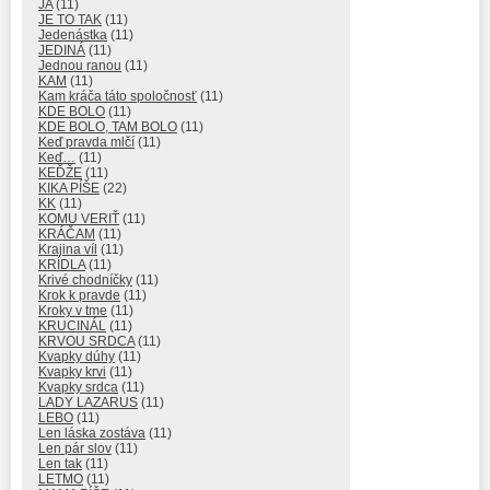
JA
(11)
JE TO TAK
(11)
Jedenástka
(11)
JEDINÁ
(11)
Jednou ranou
(11)
KAM
(11)
Kam kráča táto spoločnosť
(11)
KDE BOLO
(11)
KDE BOLO, TAM BOLO
(11)
Keď pravda mlčí
(11)
Keď…
(11)
KEĎŽE
(11)
KIKA PÍŠE
(22)
KK
(11)
KOMU VERIŤ
(11)
KRÁČAM
(11)
Krajina víl
(11)
KRÍDLA
(11)
Krivé chodníčky
(11)
Krok k pravde
(11)
Kroky v tme
(11)
KRUCINÁL
(11)
KRVOU SRDCA
(11)
Kvapky dúhy
(11)
Kvapky krvi
(11)
Kvapky srdca
(11)
LADY LAZARUS
(11)
LEBO
(11)
Len láska zostáva
(11)
Len pár slov
(11)
Len tak
(11)
LETMO
(11)