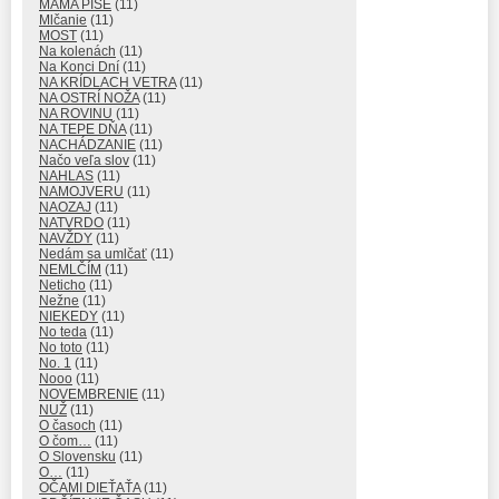
MAMA PÍŠE
(11)
Mlčanie
(11)
MOST
(11)
Na kolenách
(11)
Na Konci Dní
(11)
NA KRÍDLACH VETRA
(11)
NA OSTRÍ NOŽA
(11)
NA ROVINU
(11)
NA TEPE DŇA
(11)
NACHÁDZANIE
(11)
Načo veľa slov
(11)
NAHLAS
(11)
NAMOJVERU
(11)
NAOZAJ
(11)
NATVRDO
(11)
NAVŽDY
(11)
Nedám sa umlčať
(11)
NEMLČÍM
(11)
Neticho
(11)
Nežne
(11)
NIEKEDY
(11)
No teda
(11)
No toto
(11)
No. 1
(11)
Nooo
(11)
NOVEMBRENIE
(11)
NUŽ
(11)
O časoch
(11)
O čom…
(11)
O Slovensku
(11)
O…
(11)
OČAMI DIEŤAŤA
(11)