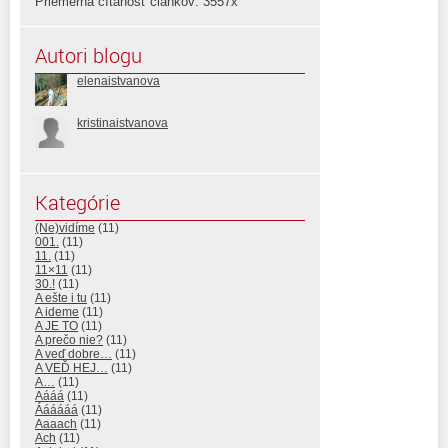
Priemerná čítanosť článkov: 3557x
Autori blogu
elenaistvanova
kristinaistvanova
Kategórie
(Ne)vidíme
(11)
001.
(11)
11.
(11)
11×11
(11)
30.!
(11)
A ešte i tu
(11)
A ideme
(11)
A JE TO
(11)
A prečo nie?
(11)
A veď dobre…
(11)
A VEĎ HEJ…
(11)
A…
(11)
Aááá
(11)
Áááááá
(11)
Aaaach
(11)
Ach
(11)