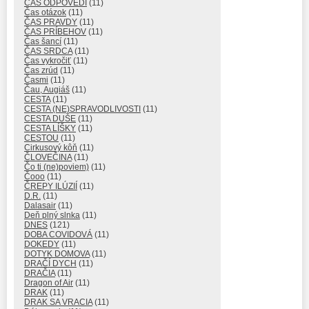
ČAS ODPOVEDÍ
(11)
Čas otázok
(11)
ČAS PRAVDY
(11)
ČAS PRÍBEHOV
(11)
Čas šancí
(11)
ČAS SRDCA
(11)
Čas vykročiť
(11)
Čas zrúd
(11)
Časmi
(11)
Čau, Augiáš
(11)
CESTA
(11)
CESTA (NE)SPRAVODLIVOSTI
(11)
CESTA DUŠE
(11)
CESTA LÍŠKY
(11)
CESTOU
(11)
Cirkusový kôň
(11)
ČLOVEČINA
(11)
Čo ti (ne)poviem)
(11)
Čooo
(11)
ČREPY ILÚZIÍ
(11)
D.R.
(11)
Dalasair
(11)
Deň plný slnka
(11)
DNES
(121)
DOBA COVIDOVÁ
(11)
DOKEDY
(11)
DOTYK DOMOVA
(11)
DRAČÍ DYCH
(11)
DRAČIA
(11)
Dragon of Air
(11)
DRAK
(11)
DRAK SA VRACIA
(11)