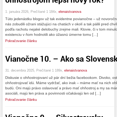
1. januára 2026, Prečítané 1 184x,
elenaistvanova
Túto jedenástku blogov už tak evidentne povianočne – už novoročn
nás zobudili ožrani stážujúci na chatách v okolí a tak pálili pred ch
podľa rachotu nejaké delobuchy zrejme mali. Ktovie, či v tom minulo
existenciu v ňom hodnotili ako úžasnú úmerne tomu […]
Pokračovanie článku
Vianočne 10. – Ako sa Slovensko 
31. decembra 2025, Prečítané 1 189x,
elenaistvanova
Diskusie o ohňostrojovaní už pár dní bežia facebookom. Divoko, ostr
ohňostrojovať idú. Máme vydržať, ako inak – máme mať na nich ohľ
budú. Oni majú právo oslavovať a právo mať ohňostroj a my sa mám
asociáli, majú len práva a povinnosti očakávajú len od […]
Pokračovanie článku