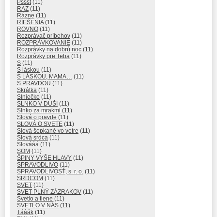
Pssst
(11)
RAZ
(11)
Rázne
(11)
RIEŠENIA
(11)
ROVNO
(11)
Rozprávač príbehov
(11)
ROZPRÁVKOVANIE
(11)
Rozprávky na dobrú noc
(11)
Rozprávky pre Teba
(11)
S
(11)
S láskou
(11)
S LÁSKOU, MAMA…
(11)
S PRAVDOU
(11)
Skrátka
(11)
Slniečko
(11)
SLNKO V DUŠI
(11)
Slnko za mrakmi
(11)
Slová o pravde
(11)
SLOVÁ O SVETE
(11)
Slová šepkané vo vetre
(11)
Slová srdca
(11)
Slovááá
(11)
SOM
(11)
ŠPINY VYŠE HLAVY
(11)
SPRAVODLIVO
(11)
SPRAVODLIVOSŤ, s. r. o.
(11)
SRDCOM
(11)
SVET
(11)
SVET PLNÝ ZÁZRAKOV
(11)
Svetlo a tiene
(11)
SVETLO V NÁS
(11)
Tááák
(11)