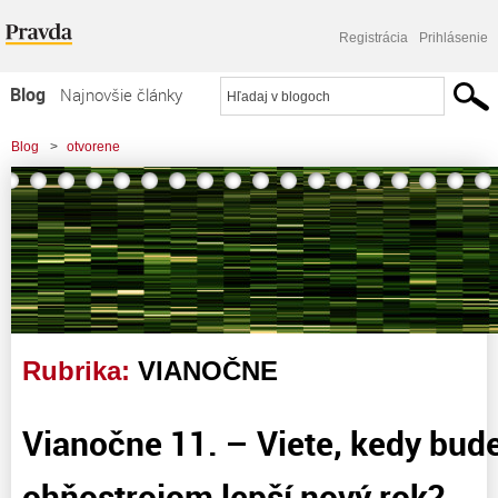
Registrácia
Prihlásenie
Blog
Najnovšie články
Najčítanejšie články
Blog
>
otvorene
Najkomentovanejšie články
Zoznam blogov
Komerčné blogy
Rubrika:
VIANOČNE
Vianočne 11. – Viete, kedy bud
ohňostrojom lepší nový rok?