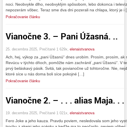
noci. Neobvykle dlho, neobvyklým spôsobom, lebo dokonca i televízi
nepozerám vôbec. Teraz sme dva dni pozerali na chlapa, ktorý je i 
Pokračovanie článku
Vianočne 3. – Pani Úžasná. ..
25. decembra 2025, Prečítané 1 629x,
elenaistvanova
Ach, hej, výkop za „pani Úžasnú“ dnes urobím. Prosím, prosím, a
Revúcu v týchto dňoch, pomôžte nám zachrániť „pani Úžasnú“. V te
prvý beláskavý pásik. Svitá, tak povianočne už tohtoročne. Nie, ne
ktoré síce u nás doma boli síce pokojné […]
Pokračovanie článku
Vianočne 2. – . . . alias Maja. . .
19. decembra 2025, Prečítané 1 021x,
elenaistvanova
Fero Joke a jeho kauza. Pravdu poviem, nesledovala som jeho vyst
trochu z akejsi jeho scénky a keďže ma to neočarilo, neviem vôbec