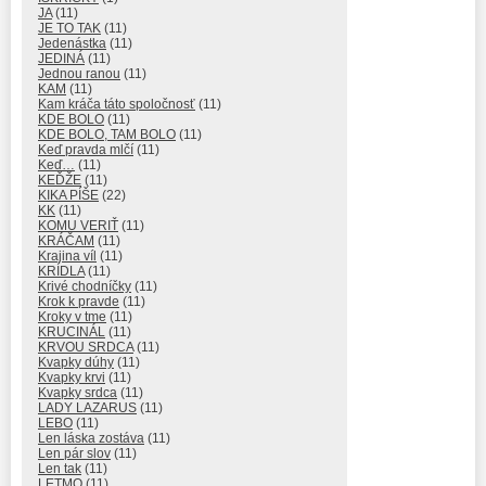
JA
(11)
JE TO TAK
(11)
Jedenástka
(11)
JEDINÁ
(11)
Jednou ranou
(11)
KAM
(11)
Kam kráča táto spoločnosť
(11)
KDE BOLO
(11)
KDE BOLO, TAM BOLO
(11)
Keď pravda mlčí
(11)
Keď…
(11)
KEĎŽE
(11)
KIKA PÍŠE
(22)
KK
(11)
KOMU VERIŤ
(11)
KRÁČAM
(11)
Krajina víl
(11)
KRÍDLA
(11)
Krivé chodníčky
(11)
Krok k pravde
(11)
Kroky v tme
(11)
KRUCINÁL
(11)
KRVOU SRDCA
(11)
Kvapky dúhy
(11)
Kvapky krvi
(11)
Kvapky srdca
(11)
LADY LAZARUS
(11)
LEBO
(11)
Len láska zostáva
(11)
Len pár slov
(11)
Len tak
(11)
LETMO
(11)