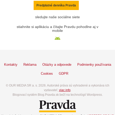
Predplatné denníka Pravda
sledujte naše sociálne siete
stiahnite si aplikáciu a čítajte Pravdu pohodlne aj v
mobile
Kontakty
Reklama
Otázky a odpovede
Podmienky používania
Cookies
GDPR
© OUR MEDIA SR a. s. 2026. Autorské práva sú vyhradené a vykonáva ich
vydavateľ,
viac info
.
Blogovací systém Blog.Pravda.sk beží na technológií Wordpress.