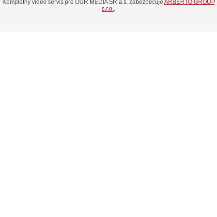
Kompletný video servis pre OUR MEDIA SR a.s. zabezpečuje
ARBERTO GROUP
s.r.o.
.