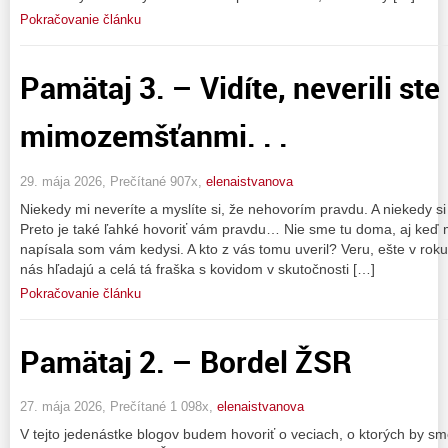
Pokračovanie článku
Pamätaj 3. – Vidíte, neverili ste
mimozemšťanmi. . .
29. mája 2026, Prečítané 907x,
elenaistvanova
Niekedy mi neveríte a myslíte si, že nehovorím pravdu. A niekedy si
Preto je také ľahké hovoriť vám pravdu… Nie sme tu doma, aj keď 
napísala som vám kedysi. A kto z vás tomu uveril? Veru, ešte v rok
nás hľadajú a celá tá fraška s kovidom v skutočnosti […]
Pokračovanie článku
Pamätaj 2. – Bordel ŽSR
27. mája 2026, Prečítané 1 098x,
elenaistvanova
V tejto jedenástke blogov budem hovoriť o veciach, o ktorých by s