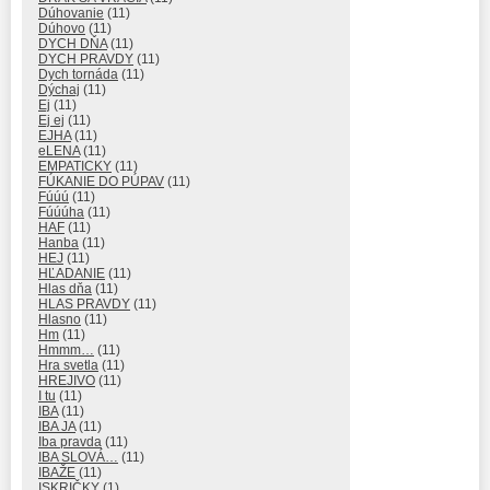
Dúhovanie
(11)
Dúhovo
(11)
DYCH DŇA
(11)
DYCH PRAVDY
(11)
Dych tornáda
(11)
Dýchaj
(11)
Ej
(11)
Ej ej
(11)
EJHA
(11)
eLENA
(11)
EMPATICKY
(11)
FÚKANIE DO PÚPAV
(11)
Fúúú
(11)
Fúúúha
(11)
HAF
(11)
Hanba
(11)
HEJ
(11)
HĽADANIE
(11)
Hlas dňa
(11)
HLAS PRAVDY
(11)
Hlasno
(11)
Hm
(11)
Hmmm…
(11)
Hra svetla
(11)
HREJIVO
(11)
I tu
(11)
IBA
(11)
IBA JA
(11)
Iba pravda
(11)
IBA SLOVÁ…
(11)
IBAŽE
(11)
ISKRIČKY
(1)