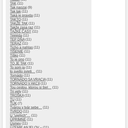
TAK
(11)
Tak naozaj
(9)
Tak tak
(11)
Taká je pravda
(11)
TAKTO
(11)
TAKŽE TAK
(11)
Takže zasa raz
(11)
ŤAŽKÉ ČASY
(11)
Téééda
(11)
TEP DŇA
(11)
TERAZ
(11)
Ticho a nahlas
(11)
TÍŠENIE
(11)
Tíško
(11)
To je ono
(11)
TO JE TAK
(11)
To som ja
(11)
to svetlo svieti…
(11)
Tornádo
(11)
TORNÁDO SA VRACIA
(11)
TORNÁDO V AKCII
(11)
Tou cestou, ktorou si šiel…
(11)
Tri vety
(11)
TROŠKA
(11)
TU
(11)
ŤUK
(7)
Tvárou v tvár sebe…
(11)
TVRDO
(11)
U "ujetých"…
(11)
ÚPRIMNE
(11)
Úsmev
(11)
ÚZEMIE ANJELOV –
(11)