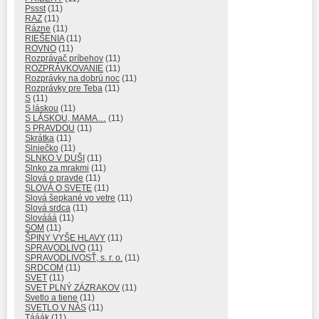
Pssst
(11)
RAZ
(11)
Rázne
(11)
RIEŠENIA
(11)
ROVNO
(11)
Rozprávač príbehov
(11)
ROZPRÁVKOVANIE
(11)
Rozprávky na dobrú noc
(11)
Rozprávky pre Teba
(11)
S
(11)
S láskou
(11)
S LÁSKOU, MAMA…
(11)
S PRAVDOU
(11)
Skrátka
(11)
Slniečko
(11)
SLNKO V DUŠI
(11)
Slnko za mrakmi
(11)
Slová o pravde
(11)
SLOVÁ O SVETE
(11)
Slová šepkané vo vetre
(11)
Slová srdca
(11)
Slovááá
(11)
SOM
(11)
ŠPINY VYŠE HLAVY
(11)
SPRAVODLIVO
(11)
SPRAVODLIVOSŤ, s. r. o.
(11)
SRDCOM
(11)
SVET
(11)
SVET PLNÝ ZÁZRAKOV
(11)
Svetlo a tiene
(11)
SVETLO V NÁS
(11)
Tááák
(11)