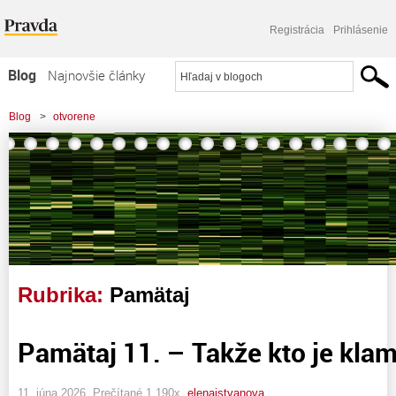
Registrácia
Prihlásenie
Blog
Najnovšie články
Najčítanejšie články
Blog
>
otvorene
Najkomentovanejšie články
Zoznam blogov
Komerčné blogy
Rubrika:
Pamätaj
Pamätaj 11. – Takže kto je kla
11. júna 2026, Prečítané 1 190x,
elenaistvanova