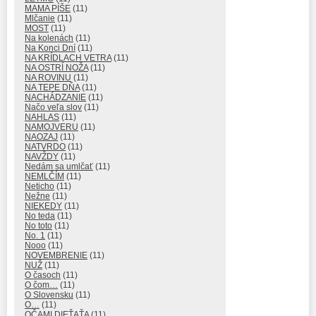
MAMA PÍŠE
(11)
Mlčanie
(11)
MOST
(11)
Na kolenách
(11)
Na Konci Dní
(11)
NA KRÍDLACH VETRA
(11)
NA OSTRÍ NOŽA
(11)
NA ROVINU
(11)
NA TEPE DŇA
(11)
NACHÁDZANIE
(11)
Načo veľa slov
(11)
NAHLAS
(11)
NAMOJVERU
(11)
NAOZAJ
(11)
NATVRDO
(11)
NAVŽDY
(11)
Nedám sa umlčať
(11)
NEMLČÍM
(11)
Neticho
(11)
Nežne
(11)
NIEKEDY
(11)
No teda
(11)
No toto
(11)
No. 1
(11)
Nooo
(11)
NOVEMBRENIE
(11)
NUŽ
(11)
O časoch
(11)
O čom…
(11)
O Slovensku
(11)
O…
(11)
OČAMI DIEŤAŤA
(11)