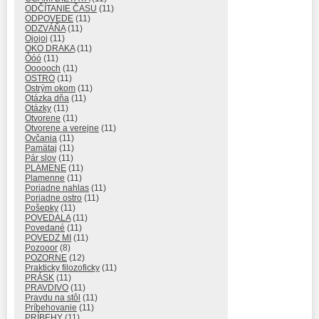
ODČÍTANIE ČASU
(11)
ODPOVEDE
(11)
ODZVÁŇA
(11)
Ojojoj
(11)
OKO DRAKA
(11)
Óóó
(11)
Oooooch
(11)
OSTRO
(11)
Ostrým okom
(11)
Otázka dňa
(11)
Otázky
(11)
Otvorene
(11)
Otvorene a verejne
(11)
Ovčania
(11)
Pamätaj
(11)
Pár slov
(11)
PLAMENE
(11)
Plamenne
(11)
Poriadne nahlas
(11)
Poriadne ostro
(11)
Pošepky
(11)
POVEDALA
(11)
Povedané
(11)
POVEDZ MI
(11)
Pozooor
(8)
POZORNE
(12)
Prakticky filozoficky
(11)
PRÁSK
(11)
PRAVDIVO
(11)
Pravdu na stôl
(11)
Príbehovanie
(11)
PRÍBEHY
(11)