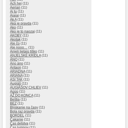
Ach hej
(11)
Aerian
(11)
Aj tu
(11)
Ajajaj
(11)
Ak A
(11)
Aká je pravda
(11)
Ako
(11)
Ako je to naozaj
(11)
AKOBY
(11)
Akotak
(11)
Ale čo
(11)
Ale nooo…
(11)
Anjeli lietajú tíško
(11)
ANJELSKÉ KRÍDLA
(11)
ÁNO
(11)
Ano áno
(11)
Antaon
(11)
ARIADNA
(11)
ARIANA
(11)
ASI TAK
(11)
Augiáš
(11)
AUGIÁŠOV CHLIEV
(11)
Aúúú
(11)
AŽ DO KONCA
(11)
Beštia
(11)
BEZ
(11)
Blýskanie na časy
(11)
Bola raz pravda
(11)
BORDEL
(11)
Čakanie
(11)
Čas detstva
(11)
Čas lumpov
(11)