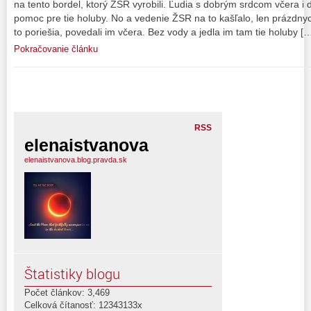
na tento bordel, ktorý ŽSR vyrobili. Ľudia s dobrým srdcom včera i d
pomoc pre tie holuby. No a vedenie ŽSR na to kašľalo, len prázdnych
to poriešia, povedali im včera. Bez vody a jedla im tam tie holuby [
Pokračovanie článku
RSS
elenaistvanova
elenaistvanova.blog.pravda.sk
Štatistiky blogu
Počet článkov: 3,469
Celková čítanosť: 12343133x