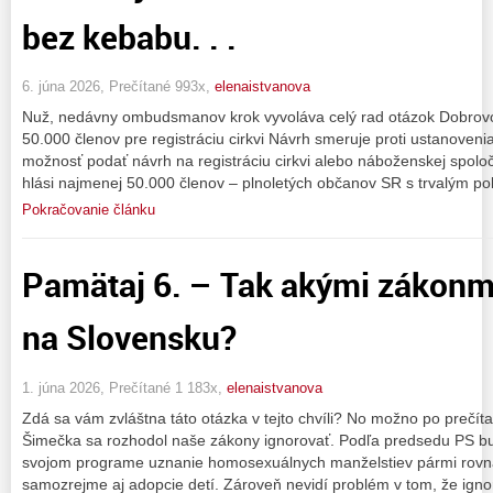
bez kebabu. . .
6. júna 2026, Prečítané 993x,
elenaistvanova
Nuž, nedávny ombudsmanov krok vyvoláva celý rad otázok Dobro
50.000 členov pre registráciu cirkvi Návrh smeruje proti ustanove
možnosť podať návrh na registráciu cirkvi alebo náboženskej spolo
hlási najmenej 50.000 členov – plnoletých občanov SR s trvalým p
Pokračovanie článku
Pamätaj 6. – Tak akými zákonmi
na Slovensku?
1. júna 2026, Prečítané 1 183x,
elenaistvanova
Zdá sa vám zvláštna táto otázka v tejto chvíli? No možno po prečí
Šimečka sa rozhodol naše zákony ignorovať. Podľa predsedu PS bu
svojom programe uznanie homosexuálnych manželstiev pármi rovna
samozrejme aj adopcie detí. Zároveň nevidí problém v tom, že igno