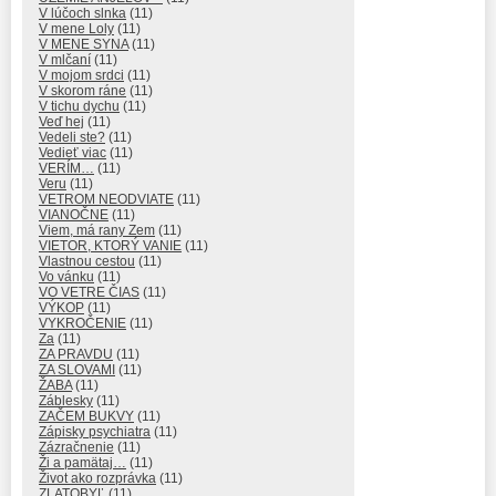
V lúčoch slnka
(11)
V mene Loly
(11)
V MENE SYNA
(11)
V mlčaní
(11)
V mojom srdci
(11)
V skorom ráne
(11)
V tichu dychu
(11)
Veď hej
(11)
Vedeli ste?
(11)
Vedieť viac
(11)
VERÍM…
(11)
Veru
(11)
VETROM NEODVIATE
(11)
VIANOČNE
(11)
Viem, má rany Zem
(11)
VIETOR, KTORÝ VANIE
(11)
Vlastnou cestou
(11)
Vo vánku
(11)
VO VETRE ČIAS
(11)
VÝKOP
(11)
VYKROČENIE
(11)
Za
(11)
ZA PRAVDU
(11)
ZA SLOVAMI
(11)
ŽABA
(11)
Záblesky
(11)
ZAČEM BUKVY
(11)
Zápisky psychiatra
(11)
Zázračnenie
(11)
Ži a pamätaj…
(11)
Život ako rozprávka
(11)
ZLATOBYĽ
(11)