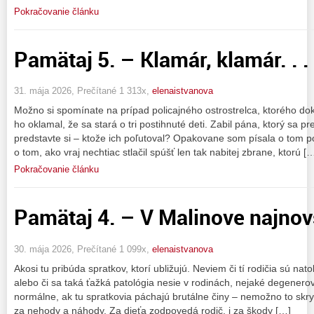
Pokračovanie článku
Pamätaj 5. – Klamár, klamár. . .
31. mája 2026, Prečítané 1 313x,
elenaistvanova
Možno si spomínate na prípad policajného ostrostrelca, ktorého dok
ho oklamal, že sa stará o tri postihnuté deti. Zabil pána, ktorý sa p
predstavte si – ktože ich poľutoval? Opakovane som písala o tom p
o tom, ako vraj nechtiac stlačil spúšť len tak nabitej zbrane, ktorú [
Pokračovanie článku
Pamätaj 4. – V Malinove najnovši
30. mája 2026, Prečítané 1 099x,
elenaistvanova
Akosi tu pribúda spratkov, ktorí ubližujú. Neviem či tí rodičia sú na
alebo či sa taká ťažká patológia nesie v rodinách, nejaké degenerov
normálne, ak tu spratkovia páchajú brutálne činy – nemožno to skryť
za nehody a náhody. Za dieťa zodpovedá rodič, i za škody […]