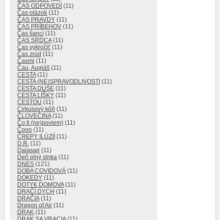
ČAS ODPOVEDÍ
(11)
Čas otázok
(11)
ČAS PRAVDY
(11)
ČAS PRÍBEHOV
(11)
Čas šancí
(11)
ČAS SRDCA
(11)
Čas vykročiť
(11)
Čas zrúd
(11)
Časmi
(11)
Čau, Augiáš
(11)
CESTA
(11)
CESTA (NE)SPRAVODLIVOSTI
(11)
CESTA DUŠE
(11)
CESTA LÍŠKY
(11)
CESTOU
(11)
Cirkusový kôň
(11)
ČLOVEČINA
(11)
Čo ti (ne)poviem)
(11)
Čooo
(11)
ČREPY ILÚZIÍ
(11)
D.R.
(11)
Dalasair
(11)
Deň plný slnka
(11)
DNES
(121)
DOBA COVIDOVÁ
(11)
DOKEDY
(11)
DOTYK DOMOVA
(11)
DRAČÍ DYCH
(11)
DRAČIA
(11)
Dragon of Air
(11)
DRAK
(11)
DRAK SA VRACIA
(11)