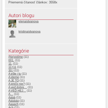
Priemerná čítanosť článkov: 3558x
Autori blogu
elenaistvanova
kristinaistvanova
Kategórie
(Ne)vidíme
(11)
001.
(11)
11.
(11)
11×11
(11)
30.!
(11)
A ešte i tu
(11)
A ideme
(11)
A JE TO
(11)
A prečo nie?
(11)
A veď dobre…
(11)
A VEĎ HEJ…
(11)
A…
(11)
Aááá
(11)
Áááááá
(11)
Aaaach
(11)
Ach
(11)