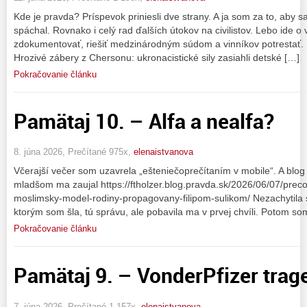
Kde je pravda? Príspevok priniesli dve strany. A ja som za to, aby sa
spáchal. Rovnako i celý rad ďalších útokov na civilistov. Lebo ide o 
zdokumentovať, riešiť medzinárodným súdom a vinníkov potrestať.
Hrozivé zábery z Chersonu: ukronacistické sily zasiahli detské […]
Pokračovanie článku
Pamätaj 10. – Alfa a nealfa?
8. júna 2026, Prečítané 975x,
elenaistvanova
Včerajší večer som uzavrela „ešteniečoprečítaním v mobile“. A blog
mladšom ma zaujal https://ftholzer.blog.pravda.sk/2026/06/07/pre
moslimsky-model-rodiny-propagovany-filipom-sulikom/ Nezachytila
ktorým som šla, tú správu, ale pobavila ma v prvej chvíli. Potom so
Pokračovanie článku
Pamätaj 9. – VonderPfizer traged
7. júna 2026, Prečítané 1 157x,
elenaistvanova