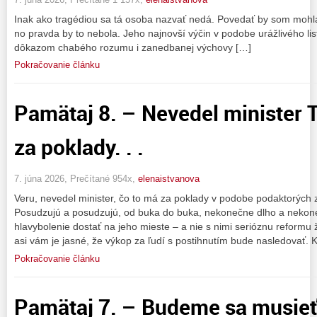
Inak ako tragédiou sa tá osoba nazvať nedá. Povedať by som mohla,
no pravda by to nebola. Jeho najnovší výčin v podobe urážlivého lis
dôkazom chabého rozumu i zanedbanej výchovy […]
Pokračovanie článku
Pamätaj 8. – Nevedel minister 
za poklady. . .
7. júna 2026, Prečítané 954x,
elenaistvanova
Veru, nevedel minister, čo to má za poklady v podobe podaktorý
Posudzujú a posudzujú, od buka do buka, nekonečne dlho a nekon
hlavybolenie dostať na jeho mieste – a nie s nimi serióznu reformu ži
asi vám je jasné, že výkop za ľudí s postihnutím bude nasledovať.
Pokračovanie článku
Pamätaj 7. – Budeme sa musieť