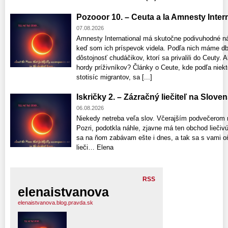
Pozooor 10. – Ceuta a la Amnesty Interna
07.08.2026
Amnesty International má skutočne podivuhodné n
keď som ich príspevok videla. Podľa nich máme db
dôstojnosť chudáčikov, ktorí sa privalili do Ceuty
hordy príživníkov? Články o Ceute, kde podľa niekt
stotisíc migrantov, sa [...]
Iskričky 2. – Zázračný liečiteľ na Slove
06.08.2026
Niekedy netreba veľa slov. Včerajším podvečerom 
Pozri, podotkla náhle, zjavne má ten obchod liečivú 
sa na ňom zabávam ešte i dnes, a tak sa s vami o
lieči… Elena
RSS
elenaistvanova
elenaistvanova.blog.pravda.sk