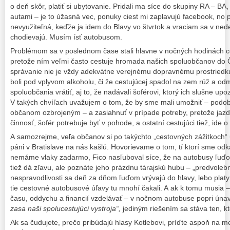
o deň skôr, platiť si ubytovanie. Pridali ma síce do skupiny RA – BA,
autami – je to úžasná vec, ponuky ciest mi zaplavujú facebook, no 
nevyužiteľná, keďže ja idem do Blavy vo štvrtok a vraciam sa v ne
chodievajú. Musím ísť autobusom.
Problémom sa v poslednom čase stali hlavne v nočných hodinách 
pretože ním veľmi často cestuje hromada našich spoluobčanov do 
správanie nie je vždy adekvátne verejnému dopravnému prostriedku.
boli pod vplyvom alkoholu, či že cestujúcej spadol na zem rúž a odmie
spoluobčania vrátiť, aj to, že nadávali šoférovi, ktorý ich slušne up
V takých chvíľach uvažujem o tom, že by sme mali umožniť – podob
občanom ozbrojeným – a zasiahnuť v prípade potreby, pretože ja
činnosť, šofér potrebuje byť v pohode, a ostatní cestujúci tiež, ide o 
A samozrejme, veľa občanov si po takýchto „cestovných zážitkoch“ 
páni v Bratislave na nás kašlú. Hovorievame o tom, tí ktorí sme odk
nemáme vlaky zadarmo, Fico nasľuboval síce, že na autobusy ľuďo
tiež dá zľavu, ale poznáte jeho prázdnu tárajskú hubu – „predvoleb
nespravodlivosti sa deň za dňom ľuďom vrývajú do hlavy, lebo platy 
tie cestovné autobusové úľavy tu mnohí čakali. A ak k tomu musia –
času, oddychu a financií vzdelávať – v nočnom autobuse popri únav
zasa naši spolucestujúci vystroja“,
jediným riešením sa stáva ten, k
Ak sa čudujete, prečo pribúdajú hlasy Kotlebovi, príďte aspoň na mes