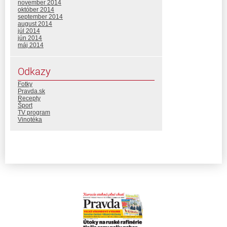
november 2014
október 2014
september 2014
august 2014
júl 2014
jún 2014
máj 2014
Odkazy
Fotky
Pravda.sk
Recepty
Šport
TV program
Vinotéka