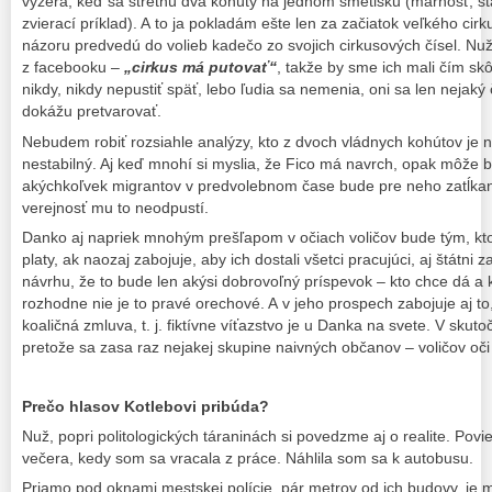
vyzerá, keď sa stretnú dva kohúty na jednom smetisku (márnosť, stá
zvierací príklad). A to ja pokladám ešte len za začiatok veľkého cir
názoru predvedú do volieb kadečo zo svojich cirkusových čísel. N
z facebooku –
„cirkus má putovať“
, takže by sme ich mali čím skô
nikdy, nikdy nepustiť späť, lebo ľudia sa nemenia, oni sa len nejak
dokážu pretvarovať.
Nebudem robiť rozsiahle analýzy, kto z dvoch vládnych kohútov je na
nestabilný. Aj keď mnohí si myslia, že Fico má navrch, opak môže 
akýchkoľvek migrantov v predvolebnom čase bude pre neho zatĺkaním
verejnosť mu to neodpustí.
Danko aj napriek mnohým prešľapom v očiach voličov bude tým, kto i
platy, ak naozaj zabojuje, aby ich dostali všetci pracujúci, aj štátni 
návrhu, že to bude len akýsi dobrovoľný príspevok – kto chce dá a 
rozhodne nie je to pravé orechové. A v jeho prospech zabojuje aj to,
koaličná zmluva, t. j. fiktívne víťazstvo je u Danka na svete. V skuto
pretože sa zasa raz nejakej skupine naivných občanov – voličov oči 
Prečo hlasov Kotlebovi pribúda?
Nuž, popri politologických táraninách si povedzme aj o realite. Pov
večera, kedy som sa vracala z práce. Náhlila som sa k autobusu.
Priamo pod oknami mestskej polície, pár metrov od ich budovy, je 