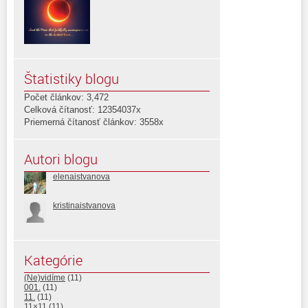
Štatistiky blogu
Počet článkov: 3,472
Celková čítanosť: 12354037x
Priemerná čítanosť článkov: 3558x
Autori blogu
elenaistvanova
kristinaistvanova
Kategórie
(Ne)vidíme
(11)
001.
(11)
11.
(11)
11×11
(11)