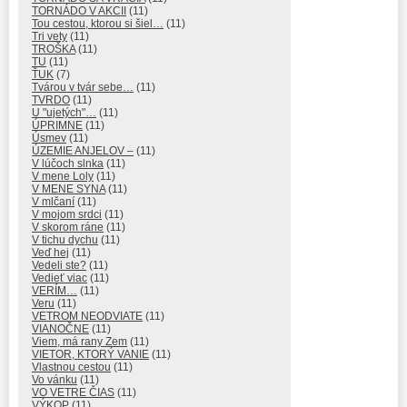
TORNÁDO V AKCII
(11)
Tou cestou, ktorou si šiel…
(11)
Tri vety
(11)
TROŠKA
(11)
TU
(11)
ŤUK
(7)
Tvárou v tvár sebe…
(11)
TVRDO
(11)
U "ujetých"…
(11)
ÚPRIMNE
(11)
Úsmev
(11)
ÚZEMIE ANJELOV –
(11)
V lúčoch slnka
(11)
V mene Loly
(11)
V MENE SYNA
(11)
V mlčaní
(11)
V mojom srdci
(11)
V skorom ráne
(11)
V tichu dychu
(11)
Veď hej
(11)
Vedeli ste?
(11)
Vedieť viac
(11)
VERÍM…
(11)
Veru
(11)
VETROM NEODVIATE
(11)
VIANOČNE
(11)
Viem, má rany Zem
(11)
VIETOR, KTORÝ VANIE
(11)
Vlastnou cestou
(11)
Vo vánku
(11)
VO VETRE ČIAS
(11)
VÝKOP
(11)