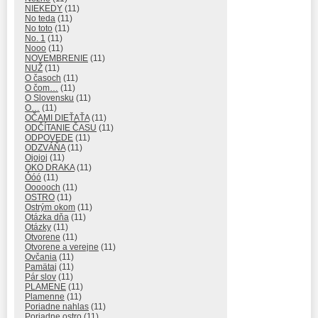
NIEKEDY
(11)
No teda
(11)
No toto
(11)
No. 1
(11)
Nooo
(11)
NOVEMBRENIE
(11)
NUŽ
(11)
O časoch
(11)
O čom…
(11)
O Slovensku
(11)
O…
(11)
OČAMI DIEŤAŤA
(11)
ODČÍTANIE ČASU
(11)
ODPOVEDE
(11)
ODZVÁŇA
(11)
Ojojoj
(11)
OKO DRAKA
(11)
Óóó
(11)
Oooooch
(11)
OSTRO
(11)
Ostrým okom
(11)
Otázka dňa
(11)
Otázky
(11)
Otvorene
(11)
Otvorene a verejne
(11)
Ovčania
(11)
Pamätaj
(11)
Pár slov
(11)
PLAMENE
(11)
Plamenne
(11)
Poriadne nahlas
(11)
Poriadne ostro
(11)