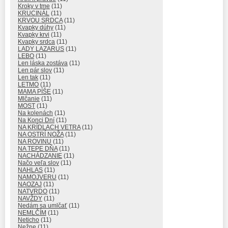
Kroky v tme
(11)
KRUCINÁL
(11)
KRVOU SRDCA
(11)
Kvapky dúhy
(11)
Kvapky krvi
(11)
Kvapky srdca
(11)
LADY LAZARUS
(11)
LEBO
(11)
Len láska zostáva
(11)
Len pár slov
(11)
Len tak
(11)
LETMO
(11)
MAMA PÍŠE
(11)
Mlčanie
(11)
MOST
(11)
Na kolenách
(11)
Na Konci Dní
(11)
NA KRÍDLACH VETRA
(11)
NA OSTRÍ NOŽA
(11)
NA ROVINU
(11)
NA TEPE DŇA
(11)
NACHÁDZANIE
(11)
Načo veľa slov
(11)
NAHLAS
(11)
NAMOJVERU
(11)
NAOZAJ
(11)
NATVRDO
(11)
NAVŽDY
(11)
Nedám sa umlčať
(11)
NEMLČÍM
(11)
Neticho
(11)
Nežne
(11)