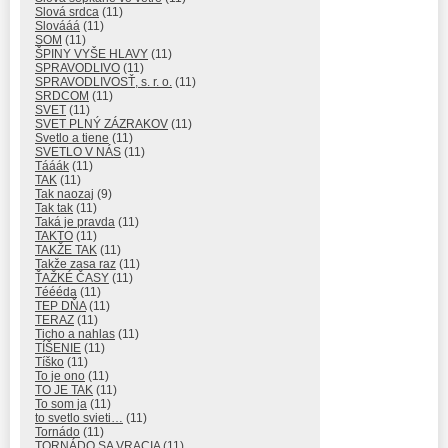
Slová srdca
(11)
Slovááá
(11)
SOM
(11)
ŠPINY VYŠE HLAVY
(11)
SPRAVODLIVO
(11)
SPRAVODLIVOSŤ, s. r. o.
(11)
SRDCOM
(11)
SVET
(11)
SVET PLNÝ ZÁZRAKOV
(11)
Svetlo a tiene
(11)
SVETLO V NÁS
(11)
Tááák
(11)
TAK
(11)
Tak naozaj
(9)
Tak tak
(11)
Taká je pravda
(11)
TAKTO
(11)
TAKŽE TAK
(11)
Takže zasa raz
(11)
ŤAŽKÉ ČASY
(11)
Téééda
(11)
TEP DŇA
(11)
TERAZ
(11)
Ticho a nahlas
(11)
TÍŠENIE
(11)
Tíško
(11)
To je ono
(11)
TO JE TAK
(11)
To som ja
(11)
to svetlo svieti…
(11)
Tornádo
(11)
TORNÁDO SA VRACIA
(11)