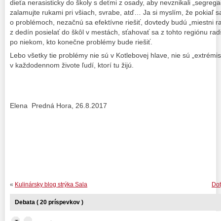
dieťa nerasisticky do školy s deťmi z osady, aby nevznikali „segreg
zalamujte rukami pri všiach, svrabe, atď… Ja si myslím, že pokiaľ 
o problémoch, nezačnú sa efektívne riešiť, dovtedy budú „miestni ras
z dedín posielať do škôl v mestách, sťahovať sa z tohto regiónu radš
po niekom, kto konečne problémy bude riešiť.
Lebo všetky tie problémy nie sú v Kotlebovej hlave, nie sú „extrémis
v každodennom živote ľudí, ktorí tu žijú.
Elena Predná Hora, 26.8.2017
«
Kulinársky blog strýka Sala
Dot
Debata ( 20 príspevkov )