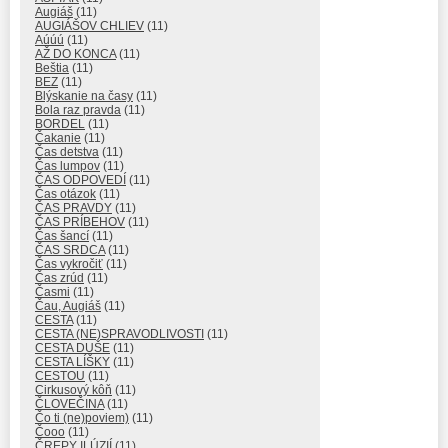
Augiáš
(11)
AUGIÁŠOV CHLIEV
(11)
Aúúú
(11)
AŽ DO KONCA
(11)
Beštia
(11)
BEZ
(11)
Blýskanie na časy
(11)
Bola raz pravda
(11)
BORDEL
(11)
Čakanie
(11)
Čas detstva
(11)
Čas lumpov
(11)
ČAS ODPOVEDÍ
(11)
Čas otázok
(11)
ČAS PRAVDY
(11)
ČAS PRÍBEHOV
(11)
Čas šancí
(11)
ČAS SRDCA
(11)
Čas vykročiť
(11)
Čas zrúd
(11)
Časmi
(11)
Čau, Augiáš
(11)
CESTA
(11)
CESTA (NE)SPRAVODLIVOSTI
(11)
CESTA DUŠE
(11)
CESTA LÍŠKY
(11)
CESTOU
(11)
Cirkusový kôň
(11)
ČLOVEČINA
(11)
Čo ti (ne)poviem)
(11)
Čooo
(11)
ČREPY ILÚZIÍ
(11)