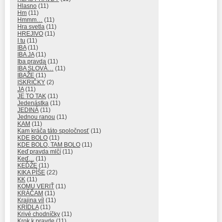
Hlasno
(11)
Hm
(11)
Hmmm…
(11)
Hra svetla
(11)
HREJIVO
(11)
I tu
(11)
IBA
(11)
IBA JA
(11)
Iba pravda
(11)
IBA SLOVÁ…
(11)
IBAŽE
(11)
ISKRIČKY
(2)
JA
(11)
JE TO TAK
(11)
Jedenástka
(11)
JEDINÁ
(11)
Jednou ranou
(11)
KAM
(11)
Kam kráča táto spoločnosť
(11)
KDE BOLO
(11)
KDE BOLO, TAM BOLO
(11)
Keď pravda mlčí
(11)
Keď…
(11)
KEĎŽE
(11)
KIKA PÍŠE
(22)
KK
(11)
KOMU VERIŤ
(11)
KRÁČAM
(11)
Krajina víl
(11)
KRÍDLA
(11)
Krivé chodníčky
(11)
Krok k pravde
(11)