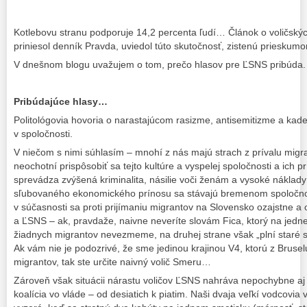
Kotlebovu stranu podporuje 14,2 percenta ľudí… Článok o voličský
priniesol denník Pravda, uviedol túto skutočnosť, zistenú prieskum
V dnešnom blogu uvažujem o tom, prečo hlasov pre ĽSNS pribúda.
Pribúdajúce hlasy…
Politológovia hovoria o narastajúcom rasizme, antisemitizme a ka
v spoločnosti.
V niečom s nimi súhlasím – mnohí z nás majú strach z prívalu migra
neochotní prispôsobiť sa tejto kultúre a vyspelej spoločnosti a ich p
sprevádza zvýšená kriminalita, násilie voči ženám a vysoké náklady 
sľubovaného ekonomického prínosu sa stávajú bremenom spoločnost
v súčasnosti sa proti prijímaniu migrantov na Slovensko ozajstne a 
a ĽSNS – ak, pravdaže, naivne neveríte slovám Fica, ktorý na jedn
žiadnych migrantov nevezmeme, na druhej strane však „plní staré sľ
Ak vám nie je podozrivé, že sme jedinou krajinou V4, ktorú z Brusel
migrantov, tak ste určite naivný volič Smeru…
Zároveň však situácii nárastu voličov ĽSNS nahráva nepochybne aj 
koalícia vo vláde – od desiatich k piatim. Naši dvaja veľkí vodcovia