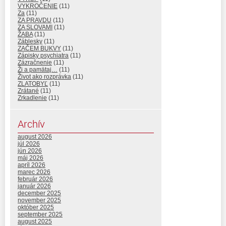
VYKROČENIE
(11)
Za
(11)
ZA PRAVDU
(11)
ZA SLOVAMI
(11)
ŽABA
(11)
Záblesky
(11)
ZAČEM BUKVY
(11)
Zápisky psychiatra
(11)
Zázračnenie
(11)
Ži a pamätaj…
(11)
Život ako rozprávka
(11)
ZLATOBYĽ
(11)
Zrátané
(11)
Zrkadlenie
(11)
Archív
august 2026
júl 2026
jún 2026
máj 2026
apríl 2026
marec 2026
február 2026
január 2026
december 2025
november 2025
október 2025
september 2025
august 2025