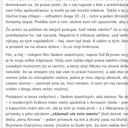
domnievam sa, že práve preto, že v nej napriek v lete v predchádz
vani hŕby spoluobčanov, a mohli sa tak množiť infekcie. Takže v tej
hlučne traja chlapci – odhadom dvaja 10.-11.- roční a jeden štrnásťr
fontánky dupal. Podišla som k nim, slušne som ich upozornila, aby z 
Že prečo sa púšťam do takých podujatí, keď nikde nikoho? Ja si my
prehliadame ho, tak narastá. Nepatrím k mlčiacej väčšine, veď vidí
výkopy za tých najslabších – hej, viem byť drak. A vážim si tých, k
a postaviť sa na stranu dobra – to sú moji hrdinovia.
Hm, a hej – milujem film Sedem statočných, najmä Yull Brynner mi p
je to moja veľká inšpirácia. Vždy som túžila nájsť práve takého chl
svojským humorom (to si cením), a ktorý stojí hlboko na strane dobr
netušíte, že sa smejem (no tak vám to práve hovorím), a aké dve veci 
úsmev (obe zo včerajšieho večera, jedna je moc vtipný obrázok, d
cestou domov – zasmiali sme sa, hoci neviem, či som pri nej nemal
vrátim v blogu dnes večer, možno).
Podaktorí si teraz vzdychnú – Sedem statočných, aká starina. No d
– z moderných hrdinov mám niečo spoločné s Arrowom (teda – pres
s kapucňou mám ako on, ale ja som ju mala prvá – a z Aliexpresu s
prívesky s jeho výrokom
„sklamali ste toto mesto“
(boli desné, n
dieťa „sériu Arrowa“ – jeden prívesok na krk a druhý zasa na kľúče
Brynnera charizmou nemá (možno to bude tým, že som videla len 5