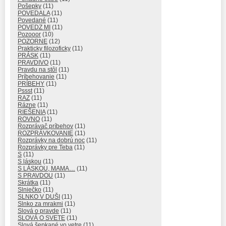
Pošepky
(11)
POVEDALA
(11)
Povedané
(11)
POVEDZ MI
(11)
Pozooor
(10)
POZORNE
(12)
Prakticky filozoficky
(11)
PRÁSK
(11)
PRAVDIVO
(11)
Pravdu na stôl
(11)
Príbehovanie
(11)
PRÍBEHY
(11)
Pssst
(11)
RAZ
(11)
Rázne
(11)
RIEŠENIA
(11)
ROVNO
(11)
Rozprávač príbehov
(11)
ROZPRÁVKOVANIE
(11)
Rozprávky na dobrú noc
(11)
Rozprávky pre Teba
(11)
S
(11)
S láskou
(11)
S LÁSKOU, MAMA…
(11)
S PRAVDOU
(11)
Skrátka
(11)
Slniečko
(11)
SLNKO V DUŠI
(11)
Slnko za mrakmi
(11)
Slová o pravde
(11)
SLOVÁ O SVETE
(11)
Slová šepkané vo vetre
(11)