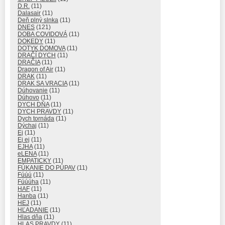
D.R.
(11)
Dalasair
(11)
Deň plný slnka
(11)
DNES
(121)
DOBA COVIDOVÁ
(11)
DOKEDY
(11)
DOTYK DOMOVA
(11)
DRAČÍ DYCH
(11)
DRAČIA
(11)
Dragon of Air
(11)
DRAK
(11)
DRAK SA VRACIA
(11)
Dúhovanie
(11)
Dúhovo
(11)
DYCH DŇA
(11)
DYCH PRAVDY
(11)
Dych tornáda
(11)
Dýchaj
(11)
Ej
(11)
Ej ej
(11)
EJHA
(11)
eLENA
(11)
EMPATICKY
(11)
FÚKANIE DO PÚPAV
(11)
Fúúú
(11)
Fúúúha
(11)
HAF
(11)
Hanba
(11)
HEJ
(11)
HĽADANIE
(11)
Hlas dňa
(11)
HLAS PRAVDY
(11)