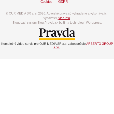
Cookies
GDPR
© OUR MEDIA SR a. s. 2026. Autorské práva sú vyhradené a vykonáva ich
vydavateľ,
viac info
.
Blogovací systém Blog.Pravda.sk beží na technológií Wordpress.
Kompletný video servis pre OUR MEDIA SR a.s. zabezpečuje
ARBERTO GROUP
s.r.o.
.