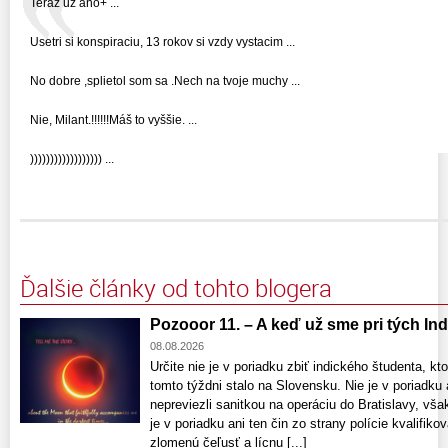
Teraz uz ano+ ...
Usetri si konspiraciu, 13 rokov si vzdy vystacim ...
No dobre ,splietol som sa .Nech na tvoje muchy ...
Nie, Milant.!!!!!!Máš to vyššie. ...
)))))))))))))))))) ...
Ďalšie články od tohto blogera
Pozooor 11. – A keď už sme pri tých Indo
08.08.2026
Určite nie je v poriadku zbiť indického študenta, kto
tomto týždni stalo na Slovensku. Nie je v poriadku 
nepreviezli sanitkou na operáciu do Bratislavy, vša
je v poriadku ani ten čin zo strany polície kvalifik
zlomenú čeľusť a lícnu [...]