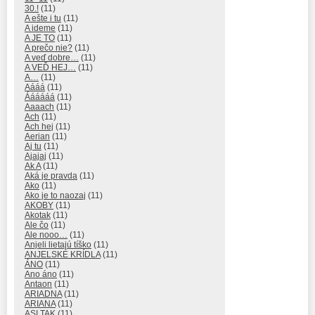
30.!
(11)
A ešte i tu
(11)
A ideme
(11)
A JE TO
(11)
A prečo nie?
(11)
A veď dobre…
(11)
A VEĎ HEJ…
(11)
A…
(11)
Aááá
(11)
Áááááá
(11)
Aaaach
(11)
Ach
(11)
Ach hej
(11)
Aerian
(11)
Aj tu
(11)
Ajajaj
(11)
Ak A
(11)
Aká je pravda
(11)
Ako
(11)
Ako je to naozaj
(11)
AKOBY
(11)
Akotak
(11)
Ale čo
(11)
Ale nooo…
(11)
Anjeli lietajú tíško
(11)
ANJELSKÉ KRÍDLA
(11)
ÁNO
(11)
Ano áno
(11)
Antaon
(11)
ARIADNA
(11)
ARIANA
(11)
ASI TAK
(11)