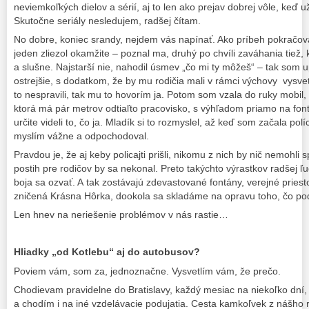
neviemkoľkých dielov a sérií, aj to len ako prejav dobrej vôle, keď 
Skutočne seriály nesledujem, radšej čítam.
No dobre, koniec srandy, nejdem vás napínať. Ako príbeh pokračoval
jeden zliezol okamžite – poznal ma, druhý po chvíli zaváhania tiež
a slušne. Najstarší nie, nahodil úsmev „čo mi ty môžeš“ – tak som
ostrejšie, s dodatkom, že by mu rodičia mali v rámci výchovy vysvetli
to nespravili, tak mu to hovorím ja. Potom som vzala do ruky mobil,
ktorá má pár metrov odtiaľto pracovisko, s výhľadom priamo na fontá
určite videli to, čo ja. Mladík si to rozmyslel, až keď som začala políc
myslím vážne a odpochodoval.
Pravdou je, že aj keby policajti prišli, nikomu z nich by nič nemohli 
postih pre rodičov by sa nekonal. Preto takýchto výrastkov radšej ľu
boja sa ozvať. A tak zostávajú zdevastované fontány, verejné priest
zničená Krásna Hôrka, dookola sa skladáme na opravu toho, čo pod
Len hnev na neriešenie problémov v nás rastie…
Hliadky „od Kotlebu“ aj do autobusov?
Poviem vám, som za, jednoznačne. Vysvetlím vám, že prečo.
Chodievam pravidelne do Bratislavy, každý mesiac na niekoľko dní, 
a chodím i na iné vzdelávacie podujatia. Cesta kamkoľvek z nášho 