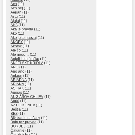
Ach
(11)
Ach hej
(11)
Aerian
(11)
Aj tu
(11)
Ajajaj
(11)
Ak A
(11)
Aká je pravda
(11)
Ako
(11)
Ako je to naozaj
(11)
AKOBY
(11)
Akotak
(11)
Ale čo
(11)
Ale nooo…
(11)
Anjeli lietajú tíško
(11)
ANJELSKÉ KRÍDLA
(11)
ÁNO
(11)
Ano áno
(11)
Antaon
(11)
ARIADNA
(11)
ARIANA
(11)
ASI TAK
(11)
Augiáš
(11)
AUGIÁŠOV CHLIEV
(11)
Aúúú
(11)
AŽ DO KONCA
(11)
Beštia
(11)
BEZ
(11)
Blýskanie na časy
(11)
Bola raz pravda
(11)
BORDEL
(11)
Čakanie
(11)
Čas detstva
(11)