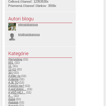
Celková čítanosť: 12353530x
Priemerná čítanosť článkov: 3558x
Autori blogu
elenaistvanova
kristinaistvanova
Kategórie
(Ne)vidíme
(11)
001.
(11)
11.
(11)
11×11
(11)
30.!
(11)
A ešte i tu
(11)
A ideme
(11)
A JE TO
(11)
A prečo nie?
(11)
A veď dobre…
(11)
A VEĎ HEJ…
(11)
A…
(11)
Aááá
(11)
Áááááá
(11)
Aaaach
(11)