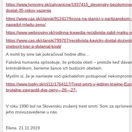
https://www.tvnoviny.sk/zahranicne/1937415_slovensky-bezdomovec
dostal-35-rokov-vazenia
https://www.cas.sk/clanok/912417/hroza-na-stanici-v-partizanskom
napadol-mladu-zenu/
https://www.webnoviny.sk/rodinna-tragedia-recidivista-zabil-matku-
https://www.cas.sk/clanok/799707/recidivista-kavicky-dostal-dozivot
znetvoril-tvar-a-dolamal-kosti/
A mohli by sme tak pokračovať hodne dlho…
Falošná humanita spôsobuje, že pribúda obetí – pretože keď dáv
kriminálnikom, berieme šance ich budúcim obetiam.
Myslím si, že je namieste voči páchateľom postupovať nekompromi
https://www.topky.sk/cl/11/1764117/Trest-smrti-v-jedinej-krajine-
brutalne-zavrazdil-dve-zeny—26—27-
V roku 1990 bol na Slovensku zrušený trest smrti. Som za sprísneni
jeho znovuzavedenie u nás.
Elena 21.11.2019