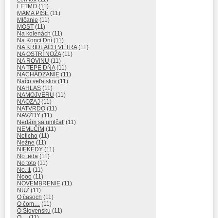
LETMO
(11)
MAMA PÍŠE
(11)
Mlčanie
(11)
MOST
(11)
Na kolenách
(11)
Na Konci Dní
(11)
NA KRÍDLACH VETRA
(11)
NA OSTRÍ NOŽA
(11)
NA ROVINU
(11)
NA TEPE DŇA
(11)
NACHÁDZANIE
(11)
Načo veľa slov
(11)
NAHLAS
(11)
NAMOJVERU
(11)
NAOZAJ
(11)
NATVRDO
(11)
NAVŽDY
(11)
Nedám sa umlčať
(11)
NEMLČÍM
(11)
Neticho
(11)
Nežne
(11)
NIEKEDY
(11)
No teda
(11)
No toto
(11)
No. 1
(11)
Nooo
(11)
NOVEMBRENIE
(11)
NUŽ
(11)
O časoch
(11)
O čom…
(11)
O Slovensku
(11)
O…
(11)