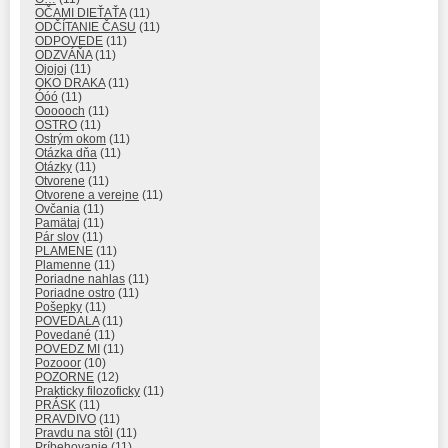
OČAMI DIEŤAŤA
(11)
ODČÍTANIE ČASU
(11)
ODPOVEDE
(11)
ODZVÁŇA
(11)
Ojojoj
(11)
OKO DRAKA
(11)
Óóó
(11)
Oooooch
(11)
OSTRO
(11)
Ostrým okom
(11)
Otázka dňa
(11)
Otázky
(11)
Otvorene
(11)
Otvorene a verejne
(11)
Ovčania
(11)
Pamätaj
(11)
Pár slov
(11)
PLAMENE
(11)
Plamenne
(11)
Poriadne nahlas
(11)
Poriadne ostro
(11)
Pošepky
(11)
POVEDALA
(11)
Povedané
(11)
POVEDZ MI
(11)
Pozooor
(10)
POZORNE
(12)
Prakticky filozoficky
(11)
PRÁSK
(11)
PRAVDIVO
(11)
Pravdu na stôl
(11)
Príbehovanie
(11)