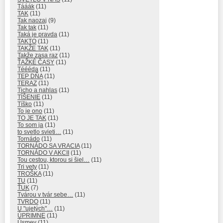
Tááák
(11)
TAK
(11)
Tak naozaj
(9)
Tak tak
(11)
Taká je pravda
(11)
TAKTO
(11)
TAKŽE TAK
(11)
Takže zasa raz
(11)
ŤAŽKÉ ČASY
(11)
Téééda
(11)
TEP DŇA
(11)
TERAZ
(11)
Ticho a nahlas
(11)
TÍŠENIE
(11)
Tíško
(11)
To je ono
(11)
TO JE TAK
(11)
To som ja
(11)
to svetlo svieti…
(11)
Tornádo
(11)
TORNÁDO SA VRACIA
(11)
TORNÁDO V AKCII
(11)
Tou cestou, ktorou si šiel…
(11)
Tri vety
(11)
TROŠKA
(11)
TU
(11)
ŤUK
(7)
Tvárou v tvár sebe…
(11)
TVRDO
(11)
U "ujetých"…
(11)
ÚPRIMNE
(11)
Úsmev
(11)