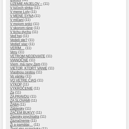
ÚZEMIE ANJELOV –
(11)
V lúčoch slnka
(11)
V mene Loly
(11)
V MENE SYNA
(11)
V mlčaní
(11)
V mojom srdci
(11)
V skorom ráne
(11)
V tichu dychu
(11)
Veď hej
(11)
Vedeli ste?
(11)
Vedieť viac
(11)
VERÍM…
(11)
Veru
(11)
VETROM NEODVIATE
(11)
VIANOČNE
(11)
Viem, má rany Zem
(11)
VIETOR, KTORÝ VANIE
(11)
Vlastnou cestou
(11)
Vo vánku
(11)
VO VETRE ČIAS
(11)
VÝKOP
(11)
VYKROČENIE
(11)
Za
(11)
ZA PRAVDU
(11)
ZA SLOVAMI
(11)
ŽABA
(11)
Záblesky
(11)
ZAČEM BUKVY
(11)
Zápisky psychiatra
(11)
Zázračnenie
(11)
Ži a pamätaj…
(11)
Život ako rozprávka
(11)