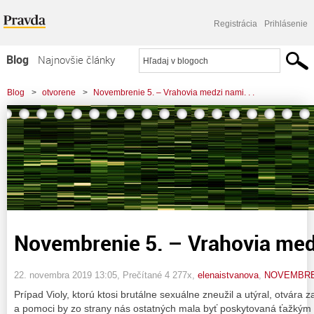
Registrácia
Prihlásenie
Blog
Najnovšie články
Najčítanejšie články
Blog
>
otvorene
>
Novembrenie 5. – Vrahovia medzi nami. . .
Najkomentovanejšie články
Zoznam blogov
Komerčné blogy
Novembrenie 5. – Vrahovia medz
22. novembra 2019 13:05
, Prečítané 4 277x,
elenaistvanova
,
NOVEMBRE
Prípad Violy, ktorú ktosi brutálne sexuálne zneužil a utýral, otvára 
a pomoci by zo strany nás ostatných mala byť poskytovaná ťažkým 