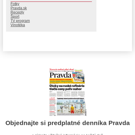
Fotky
Pravda.sk
Recepty
Šport
TV program
Vinotéka
Objednajte si predplatné denníka Pravda