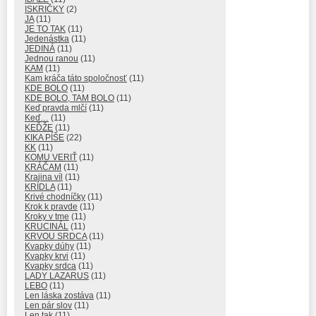
ISKRIČKY
(2)
JA
(11)
JE TO TAK
(11)
Jedenástka
(11)
JEDINÁ
(11)
Jednou ranou
(11)
KAM
(11)
Kam kráča táto spoločnosť
(11)
KDE BOLO
(11)
KDE BOLO, TAM BOLO
(11)
Keď pravda mlčí
(11)
Keď…
(11)
KEĎŽE
(11)
KIKA PÍŠE
(22)
KK
(11)
KOMU VERIŤ
(11)
KRÁČAM
(11)
Krajina víl
(11)
KRÍDLA
(11)
Krivé chodníčky
(11)
Krok k pravde
(11)
Kroky v tme
(11)
KRUCINÁL
(11)
KRVOU SRDCA
(11)
Kvapky dúhy
(11)
Kvapky krvi
(11)
Kvapky srdca
(11)
LADY LAZARUS
(11)
LEBO
(11)
Len láska zostáva
(11)
Len pár slov
(11)
Len tak
(11)