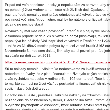
Prípad má veľa aspektov – eticky ja nepokladám za správne, aby sa 
na pohodlný život vrahov a namiesto nich živili ich deti. Opakovan
páchateľ deti, nemal by mať právo odmietnuť akúkoľvek prácu vo v
povinnosť voči nim. Ak odmietne, mali by ho nútene sterilizovať, aby
ak sa o ne nechce starať.
Rovnako by mal mať väzeň povinnosť uhradiť si v plnej výške náklad
v žiadnom prípade nedeje. Ak si väzni na pobyt prispievajú, tak len 
nepokrýva ich náklady. Veď napríklad vo väznici v Trenčíne boli vý
– takže za 31-dňový mesiac pobytu by musel väzeň hradiť 3162 eur
Novembrenie 3., kde som dala aj link, aby ste si pozreli prehľad jed
na väzňa na deň za rok 2018.
https://elenaistvanova.blog.pravda.sk/2019/11/17/novembrenie-3-o-p
Sú to náklady nemalé – však toľko nedostávame za kvalifikovanú poc
neberiem do úvahy, že z platu financujeme živobytie celých našich ro
z vás vychádza na osobu v rodine príjem 102 eur na deň. Toto je p
to my, kto sa musí na život väzňov poskladať, a financovať ich niek
svojich vlastných detí a seba.
Do toho nie sú ešte , pravdaže, zahrnuté náklady na zdravotnú staros
nezapojenie do solidárneho systému, z ktorého iba ťažia. Pritom je 
o výrazne psychopatické osobnosti, ktoré brutálne zavinili smrť iných 
„možného zlepšenia“ v skutočnosti len nahráva pribúdaniu zločinov.