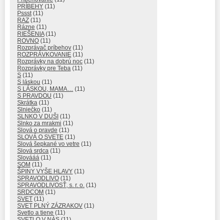
PRÍBEHY
(11)
Pssst
(11)
RAZ
(11)
Rázne
(11)
RIEŠENIA
(11)
ROVNO
(11)
Rozprávač príbehov
(11)
ROZPRÁVKOVANIE
(11)
Rozprávky na dobrú noc
(11)
Rozprávky pre Teba
(11)
S
(11)
S láskou
(11)
S LÁSKOU, MAMA…
(11)
S PRAVDOU
(11)
Skrátka
(11)
Slniečko
(11)
SLNKO V DUŠI
(11)
Slnko za mrakmi
(11)
Slová o pravde
(11)
SLOVÁ O SVETE
(11)
Slová šepkané vo vetre
(11)
Slová srdca
(11)
Slovááá
(11)
SOM
(11)
ŠPINY VYŠE HLAVY
(11)
SPRAVODLIVO
(11)
SPRAVODLIVOSŤ, s. r. o.
(11)
SRDCOM
(11)
SVET
(11)
SVET PLNÝ ZÁZRAKOV
(11)
Svetlo a tiene
(11)
SVETLO V NÁS
(11)