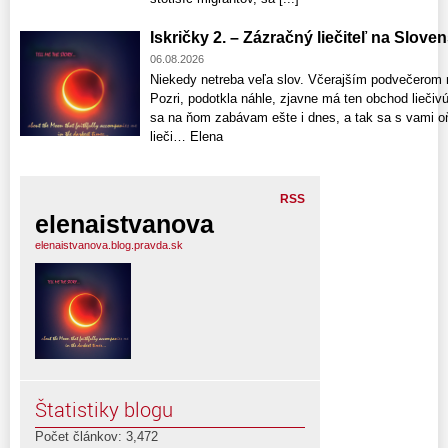
Iskričky 2. – Zázračný liečiteľ na Slove
06.08.2026
Niekedy netreba veľa slov. Včerajším podvečerom 
Pozri, podotkla náhle, zjavne má ten obchod liečivú 
sa na ňom zabávam ešte i dnes, a tak sa s vami o
lieči… Elena
RSS
elenaistvanova
elenaistvanova.blog.pravda.sk
Štatistiky blogu
Počet článkov: 3,472