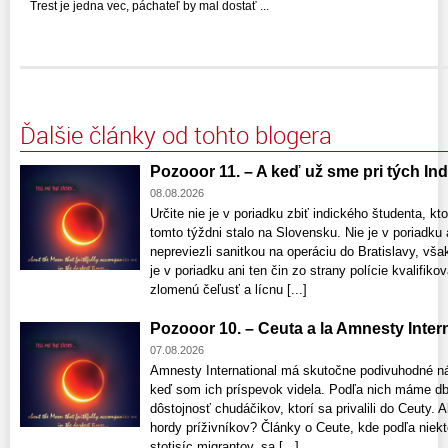
Trest je jedna vec, páchateľ by mal dostať ...
Ďalšie články od tohto blogera
Pozooor 11. – A keď už sme pri tých Indo
08.08.2026
Určite nie je v poriadku zbiť indického študenta, kto
tomto týždni stalo na Slovensku. Nie je v poriadku 
nepreviezli sanitkou na operáciu do Bratislavy, vša
je v poriadku ani ten čin zo strany polície kvalifik
zlomenú čeľusť a lícnu [...]
Pozooor 10. – Ceuta a la Amnesty Interna
07.08.2026
Amnesty International má skutočne podivuhodné n
keď som ich príspevok videla. Podľa nich máme db
dôstojnosť chudáčikov, ktorí sa privalili do Ceuty
hordy príživníkov? Články o Ceute, kde podľa niekt
stotisíc migrantov, sa [...]