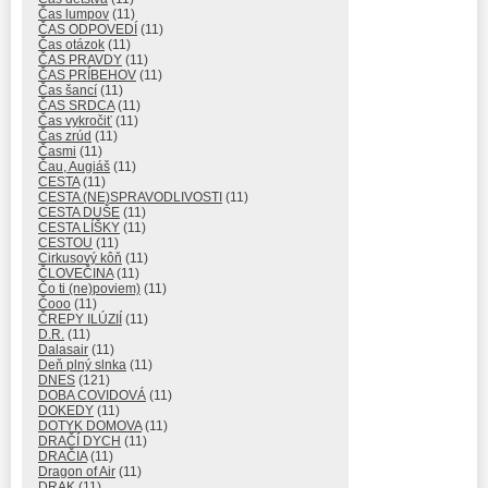
Čas lumpov
(11)
ČAS ODPOVEDÍ
(11)
Čas otázok
(11)
ČAS PRAVDY
(11)
ČAS PRÍBEHOV
(11)
Čas šancí
(11)
ČAS SRDCA
(11)
Čas vykročiť
(11)
Čas zrúd
(11)
Časmi
(11)
Čau, Augiáš
(11)
CESTA
(11)
CESTA (NE)SPRAVODLIVOSTI
(11)
CESTA DUŠE
(11)
CESTA LÍŠKY
(11)
CESTOU
(11)
Cirkusový kôň
(11)
ČLOVEČINA
(11)
Čo ti (ne)poviem)
(11)
Čooo
(11)
ČREPY ILÚZIÍ
(11)
D.R.
(11)
Dalasair
(11)
Deň plný slnka
(11)
DNES
(121)
DOBA COVIDOVÁ
(11)
DOKEDY
(11)
DOTYK DOMOVA
(11)
DRAČÍ DYCH
(11)
DRAČIA
(11)
Dragon of Air
(11)
DRAK
(11)