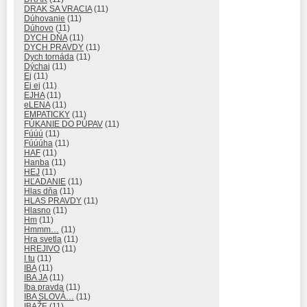
DRAK SA VRACIA
(11)
Dúhovanie
(11)
Dúhovo
(11)
DYCH DŇA
(11)
DYCH PRAVDY
(11)
Dych tornáda
(11)
Dýchaj
(11)
Ej
(11)
Ej ej
(11)
EJHA
(11)
eLENA
(11)
EMPATICKY
(11)
FÚKANIE DO PÚPAV
(11)
Fúúú
(11)
Fúúúha
(11)
HAF
(11)
Hanba
(11)
HEJ
(11)
HĽADANIE
(11)
Hlas dňa
(11)
HLAS PRAVDY
(11)
Hlasno
(11)
Hm
(11)
Hmmm…
(11)
Hra svetla
(11)
HREJIVO
(11)
I tu
(11)
IBA
(11)
IBA JA
(11)
Iba pravda
(11)
IBA SLOVÁ…
(11)
IBAŽE
(11)