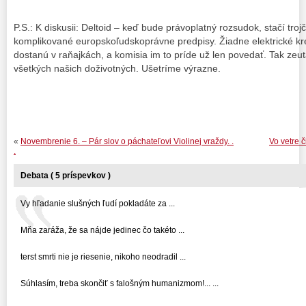
P.S.: K diskusii: Deltoid – keď bude právoplatný rozsudok, stačí tro
komplikované europskoľudskoprávne predpisy. Žiadne elektrické k
dostanú v raňajkách, a komisia im to príde už len povedať. Tak z
všetkých našich doživotných. Ušetríme výrazne.
«
Novembrenie 6. – Pár slov o páchateľovi Violinej vraždy. .
Vo vetre č
.
Debata ( 5 príspevkov )
Vy hľadanie slušných ľudí pokladáte za ...
Mňa zaráža, že sa nájde jedinec čo takéto ...
terst smrti nie je riesenie, nikoho neodradil ...
Súhlasím, treba skončiť s falošným humanizmom!... ...