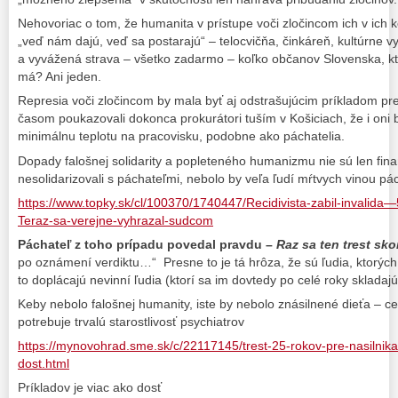
Nehovoriac o tom, že humanita v prístupe voči zločincom ich v ich k
„veď nám dajú, veď sa postarajú“ – telocvičňa, činkáreň, kultúrne vyž
a vyvážená strava – všetko zadarmo – koľko občanov Slovenska, ktor
má? Ani jeden.
Represia voči zločincom by mala byť aj odstrašujúcim príkladom pre
časom poukazovali dokonca prokurátori tuším v Košiciach, že i oni 
minimálnu teplotu na pracovisku, podobne ako páchatelia.
Dopady falošnej solidarity a popleteného humanizmu nie sú len fin
nesolidarizovali s páchateľmi, nebolo by veľa ľudí mŕtvych vinou p
https://www.topky.sk/cl/100370/1740447/Recidivista-zabil-invalida
Teraz-sa-verejne-vyhrazal-sudcom
Páchateľ z toho prípadu povedal pravdu –
Raz sa ten trest sko
po oznámení verdiktu…“ Presne to je tá hrôza, že sú ľudia, ktorýc
to doplácajú nevinní ľudia (ktorí sa im dovtedy po celé roky skladajú
Keby nebolo falošnej humanity, iste by nebolo znásilnené dieťa – c
potrebuje trvalú starostlivosť psychiatrov
https://mynovohrad.sme.sk/c/22117145/trest-25-rokov-pre-nasilnika-
dost.html
Príkladov je viac ako dosť