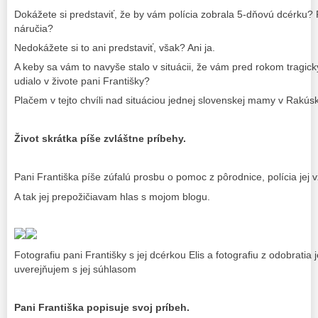
Dokážete si predstaviť, že by vám polícia zobrala 5-dňovú dcérku? 
náručia?
Nedokážete si to ani predstaviť, však? Ani ja.
A keby sa vám to navyše stalo v situácii, že vám pred rokom tragick
udialo v živote pani Františky?
Plačem v tejto chvíli nad situáciou jednej slovenskej mamy v Rakús
Život skrátka píše zvláštne príbehy.
Pani Františka píše zúfalú prosbu o pomoc z pôrodnice, polícia jej 
A tak jej prepožičiavam hlas s mojom blogu.
Fotografiu pani Františky s jej dcérkou Elis a fotografiu z odobratia 
uverejňujem s jej súhlasom
Pani Františka popisuje svoj príbeh.