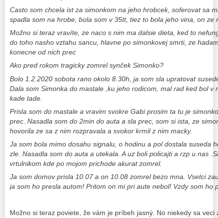
Casto som chcela ist za simonkom na jeho hrobcek, soferovat sa mi
spadla som na hrobe, bola som v 35tt, tiez to bola jeho vina, on z
Možno si teraz vravíte, ze naco s nim ma dalsie dieta, ked to nefun
do toho nasho vztahu sancu, hlavne po simonkovej smrti, ze hada
konecne od nich prec
Ako pred rokom tragicky zomrel synček Simonko?
Bolo 1.2.2020 sobota rano okolo 8.30h, ja som sla upratovat susede
Dala som Simonka do mastale ,ku jeho rodicom, mal rad ked bol v m
kade tade.
Prisla som do mastale a vravim svokre Gabi prosim ta tu je simonko
prec..Nasadla som do 2min do auta a sla prec, som si ista, ze simo
hovorila ze sa z nim rozpravala a svokor krmil z nim macky.
Ja som bola mimo dosahu signalu, o hodinu a pol dostala suseda h
zle. Nasadla som do auta a utekala. A uz boli policajti a rzp u nas .
vrtulnikom kde po mojom prichode akurat zomrel.
Ja som domov prisla 10.07 a on 10.08 zomrel bezo mna. Vsetci zau
ja som ho presla autom! Pritom on mi pri aute nebol! Vzdy som ho po
Možno si teraz poviete, že vám je príbeh jasný. No niekedy sa vec