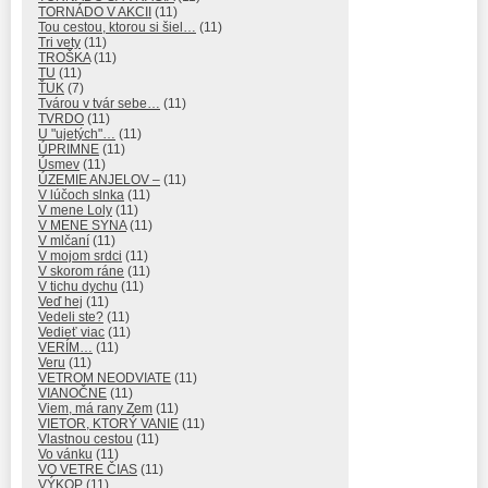
TORNÁDO V AKCII
(11)
Tou cestou, ktorou si šiel…
(11)
Tri vety
(11)
TROŠKA
(11)
TU
(11)
ŤUK
(7)
Tvárou v tvár sebe…
(11)
TVRDO
(11)
U "ujetých"…
(11)
ÚPRIMNE
(11)
Úsmev
(11)
ÚZEMIE ANJELOV –
(11)
V lúčoch slnka
(11)
V mene Loly
(11)
V MENE SYNA
(11)
V mlčaní
(11)
V mojom srdci
(11)
V skorom ráne
(11)
V tichu dychu
(11)
Veď hej
(11)
Vedeli ste?
(11)
Vedieť viac
(11)
VERÍM…
(11)
Veru
(11)
VETROM NEODVIATE
(11)
VIANOČNE
(11)
Viem, má rany Zem
(11)
VIETOR, KTORÝ VANIE
(11)
Vlastnou cestou
(11)
Vo vánku
(11)
VO VETRE ČIAS
(11)
VÝKOP
(11)