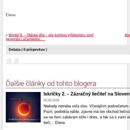
Elena
«
Bordel 9. – Otázka dňa – pre komisiu vyšetrujúcu smrť
Bor
generála Lučanského. . .
Debata ( 0 príspevkov )
Ďalšie články od tohto blogera
Iskričky 2. – Zázračný liečiteľ na Slove
06.08.2026
Niekedy netreba veľa slov. Včerajším podvečerom 
Pozri, podotkla náhle, zjavne má ten obchod liečivú 
sa na ňom zabávam ešte i dnes, a tak sa s vami o
lieči… Elena