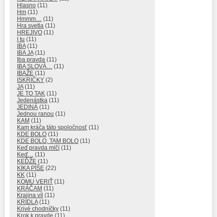
Hlasno
(11)
Hm
(11)
Hmmm…
(11)
Hra svetla
(11)
HREJIVO
(11)
I tu
(11)
IBA
(11)
IBA JA
(11)
Iba pravda
(11)
IBA SLOVÁ…
(11)
IBAŽE
(11)
ISKRIČKY
(2)
JA
(11)
JE TO TAK
(11)
Jedenástka
(11)
JEDINÁ
(11)
Jednou ranou
(11)
KAM
(11)
Kam kráča táto spoločnosť
(11)
KDE BOLO
(11)
KDE BOLO, TAM BOLO
(11)
Keď pravda mlčí
(11)
Keď…
(11)
KEĎŽE
(11)
KIKA PÍŠE
(22)
KK
(11)
KOMU VERIŤ
(11)
KRÁČAM
(11)
Krajina víl
(11)
KRÍDLA
(11)
Krivé chodníčky
(11)
Krok k pravde
(11)