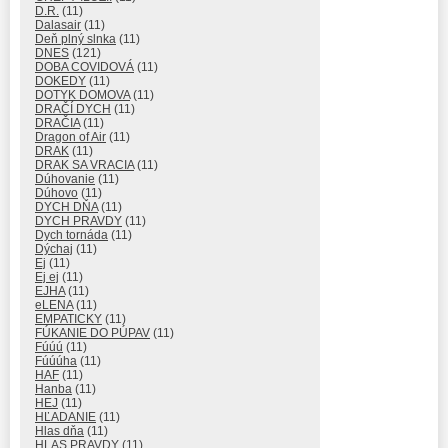
D.R.
(11)
Dalasair
(11)
Deň plný slnka
(11)
DNES
(121)
DOBA COVIDOVÁ
(11)
DOKEDY
(11)
DOTYK DOMOVA
(11)
DRAČÍ DYCH
(11)
DRAČIA
(11)
Dragon of Air
(11)
DRAK
(11)
DRAK SA VRACIA
(11)
Dúhovanie
(11)
Dúhovo
(11)
DYCH DŇA
(11)
DYCH PRAVDY
(11)
Dych tornáda
(11)
Dýchaj
(11)
Ej
(11)
Ej ej
(11)
EJHA
(11)
eLENA
(11)
EMPATICKY
(11)
FÚKANIE DO PÚPAV
(11)
Fúúú
(11)
Fúúúha
(11)
HAF
(11)
Hanba
(11)
HEJ
(11)
HĽADANIE
(11)
Hlas dňa
(11)
HLAS PRAVDY
(11)