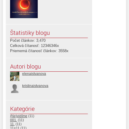
Štatistiky blogu
Počet článkov: 3,470
Celková čítanosť: 12346346x
Priemerná čítanosť článkov: 3558x
Autori blogu
elenaistvanova
kristinaistvanova
Kategórie
(Ne)vidíme
(11)
001.
(11)
11.
(11)
11×11
(11)