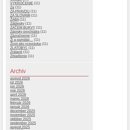
VYKROČENIE
(11)
Za
(11)
ZA PRAVDU
(11)
ZA SLOVAMI
(11)
ŽABA
(11)
Záblesky
(11)
ZAČEM BUKVY
(11)
Zápisky psychiatra
(11)
Zázračnenie
(11)
Ži a pamätaj…
(11)
Život ako rozprávka
(11)
ZLATOBYĽ
(11)
Zrátané
(11)
Zrkadlenie
(11)
Archív
august 2026
júl 2026
jún 2026
máj 2026
apríl 2026
marec 2026
február 2026
január 2026
december 2025
november 2025
október 2025
september 2025
august 2025