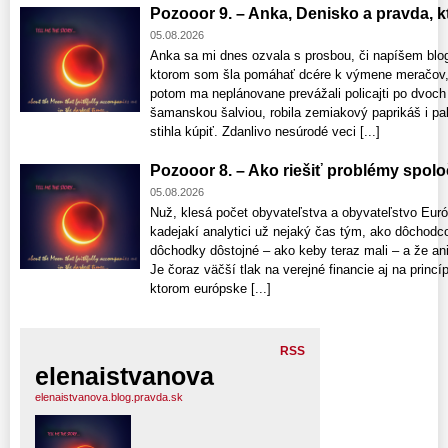
Pozooor 9. – Anka, Denisko a pravda, ktor
05.08.2026
Anka sa mi dnes ozvala s prosbou, či napíšem blo
ktorom som šla pomáhať dcére k výmene meračov, 
potom ma neplánovane prevážali policajti po dvoch
šamanskou šalviou, robila zemiakový paprikáš i pala
stihla kúpiť. Zdanlivo nesúrodé veci [...]
Pozooor 8. – Ako riešiť problémy spolo
05.08.2026
Nuž, klesá počet obyvateľstva a obyvateľstvo Euró
kadejakí analytici už nejaký čas tým, ako dôchod
dôchodky dôstojné – ako keby teraz mali – a že a
Je čoraz väčší tlak na verejné financie aj na princí
ktorom európske [...]
RSS
elenaistvanova
elenaistvanova.blog.pravda.sk