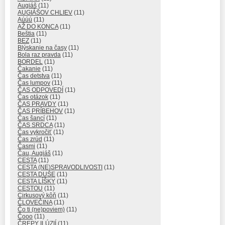
Augiáš
(11)
AUGIÁŠOV CHLIEV
(11)
Aúúú
(11)
AŽ DO KONCA
(11)
Beštia
(11)
BEZ
(11)
Blýskanie na časy
(11)
Bola raz pravda
(11)
BORDEL
(11)
Čakanie
(11)
Čas detstva
(11)
Čas lumpov
(11)
ČAS ODPOVEDÍ
(11)
Čas otázok
(11)
ČAS PRAVDY
(11)
ČAS PRÍBEHOV
(11)
Čas šancí
(11)
ČAS SRDCA
(11)
Čas vykročiť
(11)
Čas zrúd
(11)
Časmi
(11)
Čau, Augiáš
(11)
CESTA
(11)
CESTA (NE)SPRAVODLIVOSTI
(11)
CESTA DUŠE
(11)
CESTA LÍŠKY
(11)
CESTOU
(11)
Cirkusový kôň
(11)
ČLOVEČINA
(11)
Čo ti (ne)poviem)
(11)
Čooo
(11)
ČREPY ILÚZIÍ
(11)