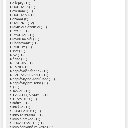
Pošepky
(11)
POVEDALA
(11)
Povedané
(11)
POVEDZ MI
(11)
Pozooor
(8)
POZORNE
(12)
Prakticky filozoficky
(11)
PRÁSK
(11)
PRAVDIVO
(11)
Pravdu na stôl
(11)
Príbehovanie
(11)
PRÍBEHY
(11)
Pssst
(11)
RAZ
(11)
Rázne
(11)
RIEŠENIA
(11)
ROVNO
(11)
Rozprávač príbehov
(11)
ROZPRÁVKOVANIE
(11)
Rozprávky na dobrú noc
(11)
Rozprávky pre Teba
(11)
S
(11)
S láskou
(11)
S LÁSKOU, MAMA…
(11)
S PRAVDOU
(11)
Skrátka
(11)
Slniečko
(11)
SLNKO V DUŠI
(11)
Slnko za mrakmi
(11)
Slová o pravde
(11)
SLOVÁ O SVETE
(11)
Slová šepkané vo vetre
(11)