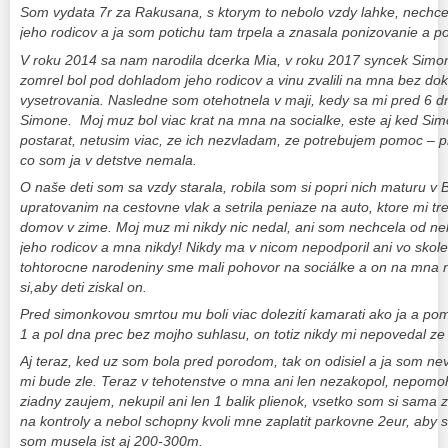
Som vydata 7r za Rakusana, s ktorym to nebolo vzdy lahke, nechce
jeho rodicov a ja som potichu tam trpela a znasala ponizovanie a 
V roku 2014 sa nam narodila dcerka Mia, v roku 2017 syncek Simonk
zomrel bol pod dohladom jeho rodicov a vinu zvalili na mna bez do
vysetrovania. Nasledne som otehotnela v maji, kedy sa mi pred 6 d
Simone. Moj muz bol viac krat na mna na socialke, este aj ked Simo
postarat, netusim viac, ze ich nezvladam, ze potrebujem pomoc – prit
co som ja v detstve nemala.
O naše deti som sa vzdy starala, robila som si popri nich maturu v 
upratovanim na cestovne vlak a setrila peniaze na auto, ktore mi tr
domov v zime. Moj muz mi nikdy nic nedal, ani som nechcela od neho
jeho rodicov a mna nikdy! Nikdy ma v nicom nepodporil ani vo skol
tohtorocne narodeniny sme mali pohovor na sociálke a on na mna n
si,aby deti ziskal on.
Pred simonkovou smrtou mu boli viac dolezití kamarati ako ja a pomo
1 a pol dna prec bez mojho suhlasu, on totiz nikdy mi nepovedal ze 
Aj teraz, ked uz som bola pred porodom, tak on odisiel a ja som n
mi bude zle. Teraz v tehotenstve o mna ani len nezakopol, nepomo
ziadny zaujem, nekupil ani len 1 balik plienok, vsetko som si sama 
na kontroly a nebol schopny kvoli mne zaplatit parkovne 2eur, aby s
som musela ist aj 200-300m.