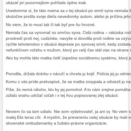
ukázať pri pozornejšom pohľade úplne inak.
Uvedomme si, že táto mama sa v tej situácii po smrti syna nemala š
skutočne prešla svoje dieťa nevedomky autom, alebo je príčina jeho
No viem, že to musí tak či tak byť pre ňu hrozné.
Nemala čas sa vyrovnať so smrťou syna. Celá rodina – rakúska ro
prostredí proti nej, cudzinke, navyše si dovolila proti rodine sa oz
rýchle tehotenstvo v situácii depresie po synovej smrti, kedy zostal
nefunkčnom vzťahu s mužom, ktorý po celý čas stál viac na strane 
Ako by mohla táto matka čeliť úspešne sociálnemu systému, ktorý j
Porodila, držala dcérku v náručí a chcela ju kojiť. Polícia jej ju odni
Komu z vás príde prekvapivé, že sa matka zosypala a odviezli ju na
Píše, že nemá nikoho, kto by jej pomohol. A to nám zrejme pomáha 
zúfalú snahu udržať vzťah i v tej ňou popisovanej zlej situácii.
Neviem čo sa tam udialo. Nie som vyšetrovateľ, ja ani vy. No viem 
malej Elis teraz cíti. A myslím, že prevereniu celej situácie by mal
slovenské ombudsmanky a ľudsko-právne organizácie.