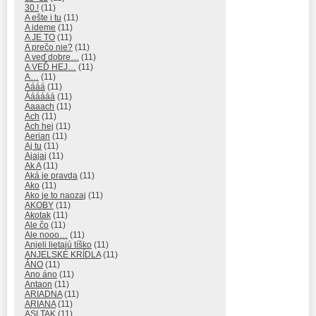
30.!
(11)
A ešte i tu
(11)
A ideme
(11)
A JE TO
(11)
A prečo nie?
(11)
A veď dobre…
(11)
A VEĎ HEJ…
(11)
A…
(11)
Aááá
(11)
Áááááá
(11)
Aaaach
(11)
Ach
(11)
Ach hej
(11)
Aerian
(11)
Aj tu
(11)
Ajajaj
(11)
Ak A
(11)
Aká je pravda
(11)
Ako
(11)
Ako je to naozaj
(11)
AKOBY
(11)
Akotak
(11)
Ale čo
(11)
Ale nooo…
(11)
Anjeli lietajú tíško
(11)
ANJELSKÉ KRÍDLA
(11)
ÁNO
(11)
Ano áno
(11)
Antaon
(11)
ARIADNA
(11)
ARIANA
(11)
ASI TAK
(11)