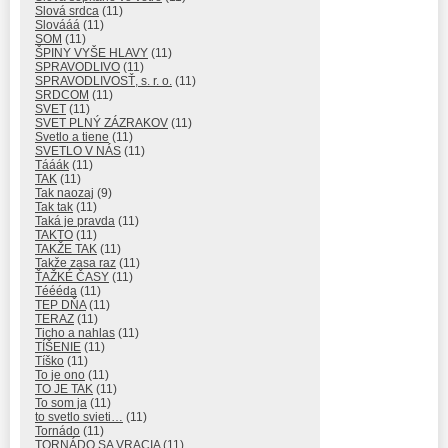
Slová srdca
(11)
Slovááá
(11)
SOM
(11)
ŠPINY VYŠE HLAVY
(11)
SPRAVODLIVO
(11)
SPRAVODLIVOSŤ, s. r. o.
(11)
SRDCOM
(11)
SVET
(11)
SVET PLNÝ ZÁZRAKOV
(11)
Svetlo a tiene
(11)
SVETLO V NÁS
(11)
Tááák
(11)
TAK
(11)
Tak naozaj
(9)
Tak tak
(11)
Taká je pravda
(11)
TAKTO
(11)
TAKŽE TAK
(11)
Takže zasa raz
(11)
ŤAŽKÉ ČASY
(11)
Téééda
(11)
TEP DŇA
(11)
TERAZ
(11)
Ticho a nahlas
(11)
TÍŠENIE
(11)
Tíško
(11)
To je ono
(11)
TO JE TAK
(11)
To som ja
(11)
to svetlo svieti…
(11)
Tornádo
(11)
TORNÁDO SA VRACIA
(11)