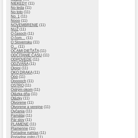
NIEKEDY
(11)
No teda
(11)
No toto
(11)
No. 1
(11)
Nooo
(11)
NOVEMBRENIE
(11)
NUŽ
(11)
O časoch
(11)
O čom…
(11)
O Slovensku
(11)
O…
(11)
OČAMI DIEŤAŤA
(11)
ODČÍTANIE ČASU
(11)
ODPOVEDE
(11)
ODZVÁŇA
(11)
Ojojoj
(11)
OKO DRAKA
(11)
Óóó
(11)
Oooooch
(11)
OSTRO
(11)
Ostrým okom
(11)
Otázka dňa
(11)
Otázky
(11)
Otvorene
(11)
Otvorene a verejne
(11)
Ovčania
(11)
Pamätaj
(11)
Pár slov
(11)
PLAMENE
(11)
Plamenne
(11)
Poriadne nahlas
(11)
Poriadne ostro
(11)