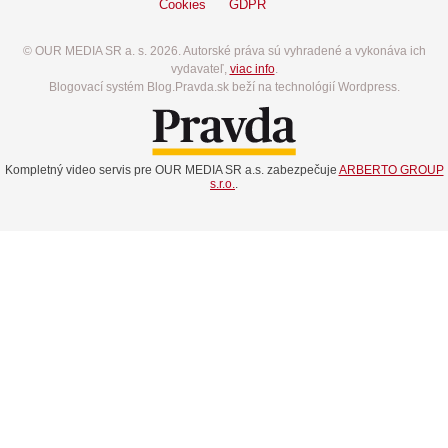
Cookies
GDPR
© OUR MEDIA SR a. s. 2026. Autorské práva sú vyhradené a vykonáva ich
vydavateľ,
viac info
.
Blogovací systém Blog.Pravda.sk beží na technológií Wordpress.
Kompletný video servis pre OUR MEDIA SR a.s. zabezpečuje
ARBERTO GROUP
s.r.o.
.