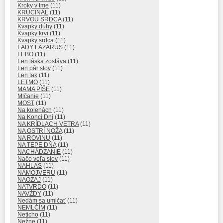
Kroky v tme
(11)
KRUCINÁL
(11)
KRVOU SRDCA
(11)
Kvapky dúhy
(11)
Kvapky krvi
(11)
Kvapky srdca
(11)
LADY LAZARUS
(11)
LEBO
(11)
Len láska zostáva
(11)
Len pár slov
(11)
Len tak
(11)
LETMO
(11)
MAMA PÍŠE
(11)
Mlčanie
(11)
MOST
(11)
Na kolenách
(11)
Na Konci Dní
(11)
NA KRÍDLACH VETRA
(11)
NA OSTRÍ NOŽA
(11)
NA ROVINU
(11)
NA TEPE DŇA
(11)
NACHÁDZANIE
(11)
Načo veľa slov
(11)
NAHLAS
(11)
NAMOJVERU
(11)
NAOZAJ
(11)
NATVRDO
(11)
NAVŽDY
(11)
Nedám sa umlčať
(11)
NEMLČÍM
(11)
Neticho
(11)
Nežne
(11)