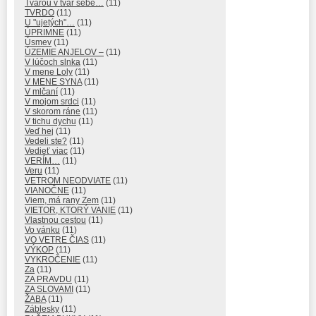
Tvárou v tvár sebe…
(11)
TVRDO
(11)
U "ujetých"…
(11)
ÚPRIMNE
(11)
Úsmev
(11)
ÚZEMIE ANJELOV –
(11)
V lúčoch slnka
(11)
V mene Loly
(11)
V MENE SYNA
(11)
V mlčaní
(11)
V mojom srdci
(11)
V skorom ráne
(11)
V tichu dychu
(11)
Veď hej
(11)
Vedeli ste?
(11)
Vedieť viac
(11)
VERÍM…
(11)
Veru
(11)
VETROM NEODVIATE
(11)
VIANOČNE
(11)
Viem, má rany Zem
(11)
VIETOR, KTORÝ VANIE
(11)
Vlastnou cestou
(11)
Vo vánku
(11)
VO VETRE ČIAS
(11)
VÝKOP
(11)
VYKROČENIE
(11)
Za
(11)
ZA PRAVDU
(11)
ZA SLOVAMI
(11)
ŽABA
(11)
Záblesky
(11)