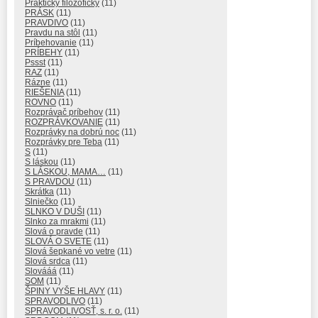
Prakticky filozoficky
(11)
PRÁSK
(11)
PRAVDIVO
(11)
Pravdu na stôl
(11)
Príbehovanie
(11)
PRÍBEHY
(11)
Pssst
(11)
RAZ
(11)
Rázne
(11)
RIEŠENIA
(11)
ROVNO
(11)
Rozprávač príbehov
(11)
ROZPRÁVKOVANIE
(11)
Rozprávky na dobrú noc
(11)
Rozprávky pre Teba
(11)
S
(11)
S láskou
(11)
S LÁSKOU, MAMA…
(11)
S PRAVDOU
(11)
Skrátka
(11)
Slniečko
(11)
SLNKO V DUŠI
(11)
Slnko za mrakmi
(11)
Slová o pravde
(11)
SLOVÁ O SVETE
(11)
Slová šepkané vo vetre
(11)
Slová srdca
(11)
Slovááá
(11)
SOM
(11)
ŠPINY VYŠE HLAVY
(11)
SPRAVODLIVO
(11)
SPRAVODLIVOSŤ, s. r. o.
(11)