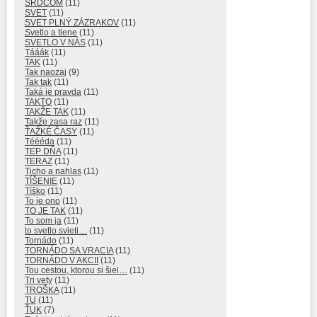
SRDCOM
(11)
SVET
(11)
SVET PLNÝ ZÁZRAKOV
(11)
Svetlo a tiene
(11)
SVETLO V NÁS
(11)
Tááák
(11)
TAK
(11)
Tak naozaj
(9)
Tak tak
(11)
Taká je pravda
(11)
TAKTO
(11)
TAKŽE TAK
(11)
Takže zasa raz
(11)
ŤAŽKÉ ČASY
(11)
Téééda
(11)
TEP DŇA
(11)
TERAZ
(11)
Ticho a nahlas
(11)
TÍŠENIE
(11)
Tíško
(11)
To je ono
(11)
TO JE TAK
(11)
To som ja
(11)
to svetlo svieti…
(11)
Tornádo
(11)
TORNÁDO SA VRACIA
(11)
TORNÁDO V AKCII
(11)
Tou cestou, ktorou si šiel…
(11)
Tri vety
(11)
TROŠKA
(11)
TU
(11)
ŤUK
(7)