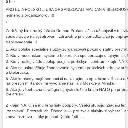
5 h
·
AKO EU A POLSKO a USA ORGANIZOVALI MAJDAN V BIELORUSKU 
jedneho z organizatorov !!!
*
Zadržaný bieloruský fašista Roman Protasevič sa už objavil v televíz
spolupracuje na vyšetrovaní, zdravotne je v poriadku a že je pripr
trápi svedomie !!!
Ako poľské špeciálne služby zorganizovali pokus o štátny prevrat
Kto v mocenskom systéme Bieloruska spolupracuje s tajnými slu
Kto v ruskej vláde spolupracuje s politickými centrami krajín NAT
Ako sa uskutočňuje financovanie systému politických zdrojov urč
a Bielorusku.
Aké kontakty majú neonacisti na Ukrajine s opozíciou v Rusku a B
na presun militantov na vyvolanie násilia v Moskve a Minsku.
Aká je všeobecná stratégia tajných služieb krajín NATO pri prípr
Bielorusku.
Z krajín NATO sa mu hrnú listy podpory. Všetci sľubujú. Žiadajú len 
„zaspieva“. Prezradí ich. Dôvod je — pre svoje aktivity si vyberali le
znovu a znovu – taký je osud týchto ľudí…..