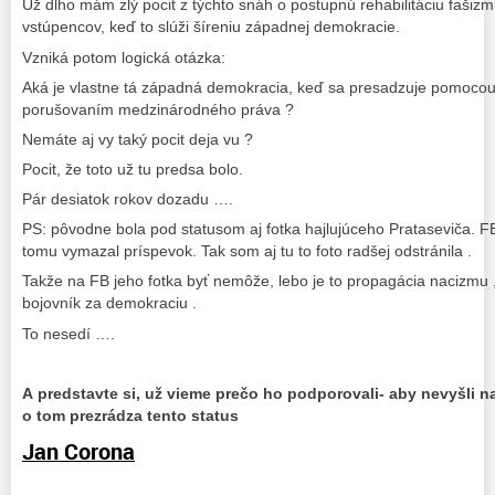
Už dlho mám zlý pocit z týchto snáh o postupnú rehabilitáciu fašizm
vstúpencov, keď to slúži šíreniu západnej demokracie.
Vzniká potom logická otázka:
Aká je vlastne tá západná demokracia, keď sa presadzuje pomocou 
porušovaním medzinárodného práva ?
Nemáte aj vy taký pocit deja vu ?
Pocit, že toto už tu predsa bolo.
Pár desiatok rokov dozadu ….
PS: pôvodne bola pod statusom aj fotka hajlujúceho Prataseviča. FB
tomu vymazal príspevok. Tak som aj tu to foto radšej odstránila .
Takže na FB jeho fotka byť nemôže, lebo je to propagácia nacizmu ,
bojovník za demokraciu .
To nesedí ….
A predstavte si, už vieme prečo ho podporovali- aby nevyšli n
o tom prezrádza tento status
Jan Corona