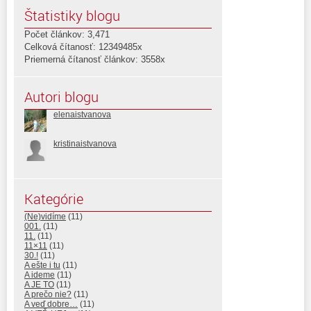
Štatistiky blogu
Počet článkov: 3,471
Celková čítanosť: 12349485x
Priemerná čítanosť článkov: 3558x
Autori blogu
elenaistvanova
kristinaistvanova
Kategórie
(Ne)vidíme
(11)
001.
(11)
11.
(11)
11×11
(11)
30.!
(11)
A ešte i tu
(11)
A ideme
(11)
A JE TO
(11)
A prečo nie?
(11)
A veď dobre…
(11)