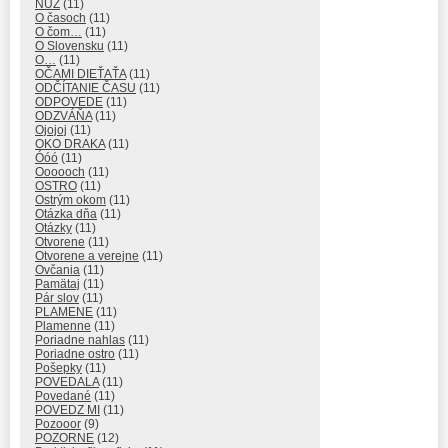
NUŽ
(11)
O časoch
(11)
O čom…
(11)
O Slovensku
(11)
O…
(11)
OČAMI DIEŤAŤA
(11)
ODČÍTANIE ČASU
(11)
ODPOVEDE
(11)
ODZVÁŇA
(11)
Ojojoj
(11)
OKO DRAKA
(11)
Óóó
(11)
Oooooch
(11)
OSTRO
(11)
Ostrým okom
(11)
Otázka dňa
(11)
Otázky
(11)
Otvorene
(11)
Otvorene a verejne
(11)
Ovčania
(11)
Pamätaj
(11)
Pár slov
(11)
PLAMENE
(11)
Plamenne
(11)
Poriadne nahlas
(11)
Poriadne ostro
(11)
Pošepky
(11)
POVEDALA
(11)
Povedané
(11)
POVEDZ MI
(11)
Pozooor
(9)
POZORNE
(12)