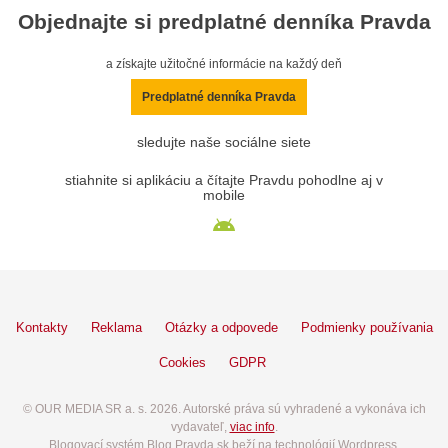
Objednajte si predplatné denníka Pravda
a získajte užitočné informácie na každý deň
Predplatné denníka Pravda
sledujte naše sociálne siete
stiahnite si aplikáciu a čítajte Pravdu pohodlne aj v
mobile
Kontakty
Reklama
Otázky a odpovede
Podmienky používania
Cookies
GDPR
© OUR MEDIA SR a. s. 2026. Autorské práva sú vyhradené a vykonáva ich
vydavateľ,
viac info
.
Blogovací systém Blog.Pravda.sk beží na technológií Wordpress.