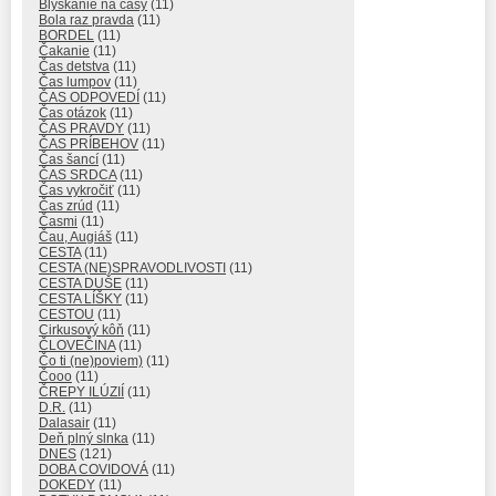
Blýskanie na časy
(11)
Bola raz pravda
(11)
BORDEL
(11)
Čakanie
(11)
Čas detstva
(11)
Čas lumpov
(11)
ČAS ODPOVEDÍ
(11)
Čas otázok
(11)
ČAS PRAVDY
(11)
ČAS PRÍBEHOV
(11)
Čas šancí
(11)
ČAS SRDCA
(11)
Čas vykročiť
(11)
Čas zrúd
(11)
Časmi
(11)
Čau, Augiáš
(11)
CESTA
(11)
CESTA (NE)SPRAVODLIVOSTI
(11)
CESTA DUŠE
(11)
CESTA LÍŠKY
(11)
CESTOU
(11)
Cirkusový kôň
(11)
ČLOVEČINA
(11)
Čo ti (ne)poviem)
(11)
Čooo
(11)
ČREPY ILÚZIÍ
(11)
D.R.
(11)
Dalasair
(11)
Deň plný slnka
(11)
DNES
(121)
DOBA COVIDOVÁ
(11)
DOKEDY
(11)