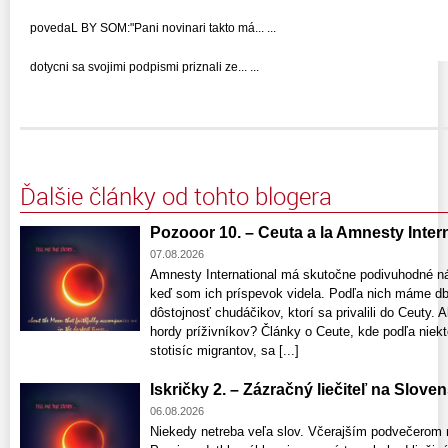
povedaL BY SOM:"Pani novinari takto má... ...
dotycni sa svojimi podpismi priznali ze... ...
Ďalšie články od tohto blogera
Pozooor 10. – Ceuta a la Amnesty Interna
07.08.2026
Amnesty International má skutočne podivuhodné n
keď som ich príspevok videla. Podľa nich máme db
dôstojnosť chudáčikov, ktorí sa privalili do Ceuty
hordy príživníkov? Články o Ceute, kde podľa niekt
stotisíc migrantov, sa [...]
Iskričky 2. – Zázračný liečiteľ na Slove
06.08.2026
Niekedy netreba veľa slov. Včerajším podvečerom 