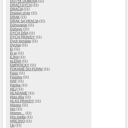
DOTYK DOMOVA
(11)
DRAČÍ DYCH
(11)
DRAČIA
(11)
Dragon of Air
(11)
DRAK
(11)
DRAK SA VRACIA
(11)
Dúhovanie
(11)
Dúhovo
(11)
DYCH DŇA
(11)
DYCH PRAVDY
(11)
Dych tornáda
(11)
Dýchaj
(11)
Ej
(11)
Ej ej
(11)
EJHA
(11)
eLENA
(11)
EMPATICKY
(11)
FÚKANIE DO PÚPAV
(11)
Fúúú
(11)
Fúúúha
(11)
HAF
(11)
Hanba
(11)
HEJ
(11)
HĽADANIE
(11)
Hlas dňa
(11)
HLAS PRAVDY
(11)
Hlasno
(11)
Hm
(11)
Hmmm…
(11)
Hra svetla
(11)
HREJIVO
(11)
I tu
(11)