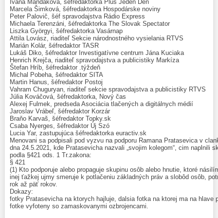
Ivana Mandáková, šéfredaktorka Plus Jeden Deň
Marcela Šimková, šéfredaktorka Hospodárske noviny
Peter Palovič, šéf spravodajstva Rádio Express
Michaela Terenzáni, šéfredaktorka The Slovak Spectator
Liszka Györgyi, šéfredaktorka Vasárnap
Attila Lovász, riaditeľ Sekcie národnostného vysielania RTVS
Marián Kolár, šéfredaktor TASR
Lukáš Diko, šéfredaktor Investigatívne centrum Jána Kuciaka
Henrich Krejča, riaditeľ spravodajstva a publicistiky Markíza
Štefan Hríb, šéfredaktor .týždeň
Michal Pobeha, šéfredaktor SITA
Martin Hanus, šéfredaktor Postoj
Vahram Chuguryan, riaditeľ sekcie spravodajstva a publicistiky RTVS
Júlia Kováčová, šéfredaktorka, Nový čas
Alexej Fulmek, predseda Asociácia tlačených a digitálnych médií
Jaroslav Vrábeľ, šéfredaktor Korzár
Braňo Karvaš, šéfredaktor Topky.sk
Csaba Nyerges, šéfredaktor Új Szó
Lucia Yar, zastupujúca šéfredaktorka euractiv.sk
Menovani sa podpisali pod vyzvu na podporu Ramana Pratasevica v clan
dna 24.5.2021, kde Pratasevicha nazvali „svojim kolegom“, cim naplnili s
podla §421 ods. 1 Tr.zakona:
§ 421
(1) Kto podporuje alebo propaguje skupinu osôb alebo hnutie, ktoré násilí
inej ťažkej ujmy smeruje k potlačeniu základných práv a slobôd osôb, po
rok až päť rokov.
Dokazy:
fotky Pratasevicha na ktorych hajluje, dalsia fotka na ktorej ma na hlave
fotke vyfoteny so zamaskovanymi ozbrojencami.