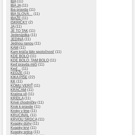
IBA
(11)
IBA JA
(11)
Iba pravda
(11)
IBA SLOVÁ…
(11)
IBAŽE
(11)
ISKRIČKY
(2)
JA
(11)
JE TO TAK
(11)
Jedenástka
(11)
JEDINÁ
(11)
Jednou ranou
(11)
KAM
(11)
Kam kráča táto spoločnosť
(11)
KDE BOLO
(11)
KDE BOLO, TAM BOLO
(11)
Keď pravda mlčí
(11)
Keď…
(11)
KEĎŽE
(11)
KIKA PÍŠE
(22)
KK
(11)
KOMU VERIŤ
(11)
KRÁČAM
(11)
Krajina víl
(11)
KRÍDLA
(11)
Krivé chodníčky
(11)
Krok k pravde
(11)
Kroky v tme
(11)
KRUCINÁL
(11)
KRVOU SRDCA
(11)
Kvapky dúhy
(11)
Kvapky krvi
(11)
Kvapky srdca
(11)