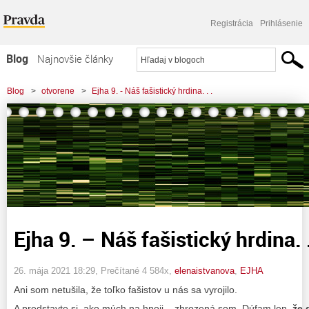
Registrácia
Prihlásenie
Blog
Najnovšie články
Najčítanejšie články
Blog
>
otvorene
>
Ejha 9. - Náš fašistický hrdina. . .
Najkomentovanejšie články
Zoznam blogov
Komerčné blogy
Ejha 9. – Náš fašistický hrdina. .
26. mája 2021 18:29
, Prečítané 4 584x,
elenaistvanova
,
EJHA
Ani som netušila, že toľko fašistov u nás sa vyrojilo.
A predstavte si, ako múch na hnoji – zhrozená som. Dúfam len,
že 