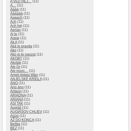
A VEĎ HEJ…
(11)
A…
(11)
Aááá
(11)
Áááááá
(11)
Aaaach
(11)
Ach
(11)
Ach hej
(11)
Aerian
(11)
Aj tu
(11)
Ajajaj
(11)
Ak A
(11)
Aká je pravda
(11)
Ako
(11)
Ako je to naozaj
(11)
AKOBY
(11)
Akotak
(11)
Ale čo
(11)
Ale nooo…
(11)
Anjeli lietajú tíško
(11)
ANJELSKÉ KRÍDLA
(11)
ÁNO
(11)
Ano áno
(11)
Antaon
(11)
ARIADNA
(11)
ARIANA
(11)
ASI TAK
(11)
Augiáš
(11)
AUGIÁŠOV CHLIEV
(11)
Aúúú
(11)
AŽ DO KONCA
(11)
Beštia
(11)
BEZ
(11)