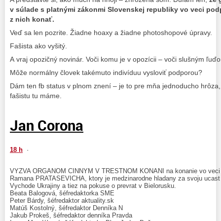
v súlade s platnými zákonmi Slovenskej republiky vo veci po
z nich konať.
Veď sa len pozrite. Žiadne hoaxy a žiadne photoshopové úpravy.
Fašista ako vyšitý.
A vraj opozičný novinár. Voči komu je v opozícii – voči slušným ľ
Môže normálny človek takémuto indivíduu vysloviť podporou?
Dám ten fb status v plnom znení – je to pre mňa jednoducho hrôza,
fašistu tu máme.
Jan Corona
18 h
·
VYZVA ORGANOM CINNYM V TRESTNOM KONANI na konanie vo veci pod
Ramana PRATASEVICHA, ktory je medzinarodne hladany za svoju ucast na 
Vychode Ukrajiny a tiez na pokuse o prevrat v Bielorusku.
Beata Balogová, šéfredaktorka SME
Peter Bárdy, šéfredaktor aktuality.sk
Matúš Kostolný, šéfredaktor Denníka N
Jakub Prokeš, šéfredaktor denníka Pravda