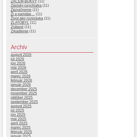
ZAČEM BUKVY
(11)
Zápisky psychiatra
(11)
Zázračnenie
(11)
Ži a pamätaj…
(11)
Život ako rozprávka
(11)
ZLATOBYĽ
(11)
Zrátané
(11)
Zrkadlenie
(11)
Archív
august 2026
júl 2026
jún 2026
máj 2026
apríl 2026
marec 2026
február 2026
január 2026
december 2025
november 2025
október 2025
september 2025
august 2025
júl 2025
jún 2025
máj 2025
apríl 2025
marec 2025
február 2025
január 2025