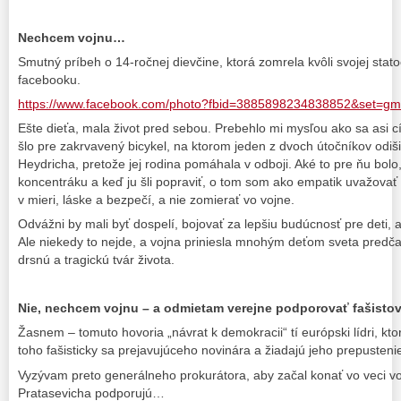
Nechcem vojnu…
Smutný príbeh o 14-ročnej dievčine, ktorá zomrela kvôli svojej stat
facebooku.
https://www.facebook.com/photo?fbid=3885898234838852&set=g
Ešte dieťa, mala život pred sebou. Prebehlo mi mysľou ako sa asi cíti
šlo pre zakrvavený bicykel, na ktorom jeden z dvoch útočníkov odiši
Heydricha, pretože jej rodina pomáhala v odboji. Aké to pre ňu bolo, 
koncentráku a keď ju šli popraviť, o tom som ako empatik uvažovať a
v mieri, láske a bezpečí, a nie zomierať vo vojne.
Odvážni by mali byť dospelí, bojovať za lepšiu budúcnosť pre deti, a
Ale niekedy to nejde, a vojna priniesla mnohým deťom sveta predč
drsnú a tragickú tvár života.
Nie, nechcem vojnu – a odmietam verejne podporovať fašist
Žasnem – tomuto hovoria „návrat k demokracii“ tí európski lídri, kto
toho fašisticky sa prejavujúceho novinára a žiadajú jeho prepusten
Vyzývam preto generálneho prokurátora, aby začal konať vo veci voč
Pratasevicha podporujú…