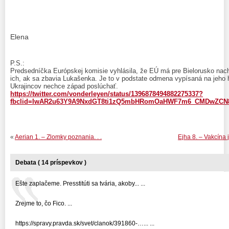
Elena
P.S.:
Predsedníčka Európskej komisie vyhlásila, že EÚ má pre Bielorusko nach
ich, ak sa zbavia Lukašenka. Je to v podstate odmena vypísaná na jeho h
Ukrajincov nechce západ poslúchať.
https://twitter.com/vonderleyen/status/1396878494882275337?
fbclid=IwAR2u63Y9A9NxdGT8ti1zQ5mbHRomOaHWF7m6_CMDwZCN
«
Aerian 1. – Zlomky poznania. . .
Ejha 8. – Vakcína
Debata ( 14 príspevkov )
Ešte zaplačeme. Presstitúti sa tvária, akoby... ...
Zrejme to, čo Fico. ...
https://spravy.pravda.sk/svet/clanok/391860-…... ...