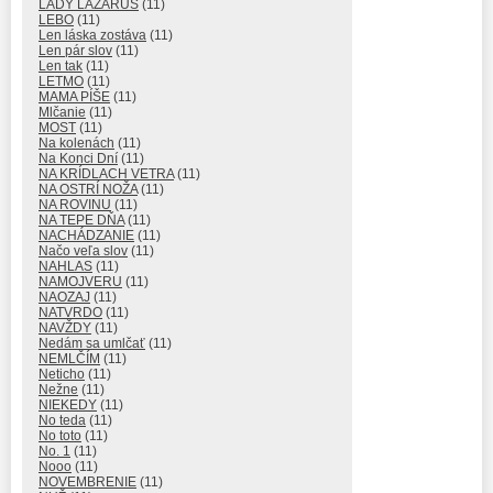
LADY LAZARUS
(11)
LEBO
(11)
Len láska zostáva
(11)
Len pár slov
(11)
Len tak
(11)
LETMO
(11)
MAMA PÍŠE
(11)
Mlčanie
(11)
MOST
(11)
Na kolenách
(11)
Na Konci Dní
(11)
NA KRÍDLACH VETRA
(11)
NA OSTRÍ NOŽA
(11)
NA ROVINU
(11)
NA TEPE DŇA
(11)
NACHÁDZANIE
(11)
Načo veľa slov
(11)
NAHLAS
(11)
NAMOJVERU
(11)
NAOZAJ
(11)
NATVRDO
(11)
NAVŽDY
(11)
Nedám sa umlčať
(11)
NEMLČÍM
(11)
Neticho
(11)
Nežne
(11)
NIEKEDY
(11)
No teda
(11)
No toto
(11)
No. 1
(11)
Nooo
(11)
NOVEMBRENIE
(11)