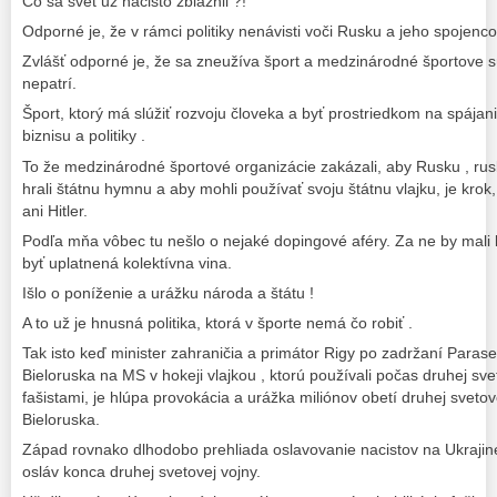
Čo sa svet už načisto zbláznil ?!
Odporné je, že v rámci politiky nenávisti voči Rusku a jeho spojenc
Zvlášť odporné je, že sa zneužíva šport a medzinárodné športove sú
nepatrí.
Šport, ktorý má slúžiť rozvoju človeka a byť prostriedkom na spájan
biznisu a politiky .
To že medzinárodné športové organizácie zakázali, aby Rusku , rus
hrali štátnu hymnu a aby mohli používať svoju štátnu vlajku, je krok
ani Hitler.
Podľa mňa vôbec tu nešlo o nejaké dopingové aféry. Za ne by mali b
byť uplatnená kolektívna vina.
Išlo o poníženie a urážku národa a štátu !
A to už je hnusná politika, ktorá v športe nemá čo robiť .
Tak isto keď minister zahraničia a primátor Rigy po zadržaní Parasev
Bieloruska na MS v hokeji vlajkou , ktorú používali počas druhej sve
fašistami, je hlúpa provokácia a urážka miliónov obetí druhej sveto
Bieloruska.
Západ rovnako dlhodobo prehliada oslavovanie nacistov na Ukrajin
osláv konca druhej svetovej vojny.