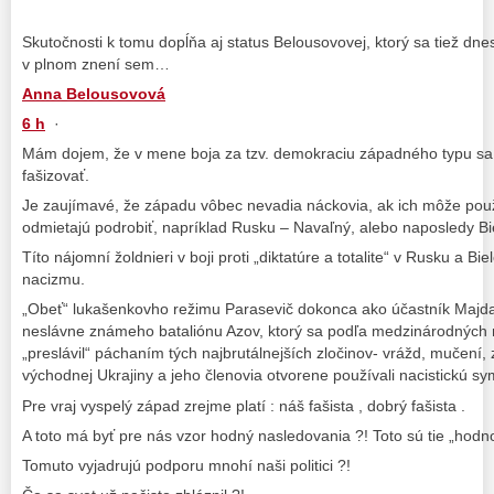
Skutočnosti k tomu dopĺňa aj status Belousovovej, ktorý sa tiež dne
v plnom znení sem…
Anna Belousovová
6 h
·
Mám dojem, že v mene boja za tzv. demokraciu západného typu sa
fašizovať.
Je zaujímavé, že západu vôbec nevadia náckovia, ak ich môže použiť
odmietajú podrobiť, napríklad Rusku – Navaľný, alebo naposledy Bi
Títo nájomní žoldnieri v boji proti „diktatúre a totalite“ v Rusku a Bi
nacizmu.
„Obeť“ lukašenkovho režimu Parasevič dokonca ako účastník Majda
neslávne známeho bataliónu Azov, ktorý sa podľa medzinárodných n
„preslávil“ páchaním tých najbrutálnejších zločinov- vrážd, mučení,
východnej Ukrajiny a jeho členovia otvorene používali nacistickú sy
Pre vraj vyspelý západ zrejme platí : náš fašista , dobrý fašista .
A toto má byť pre nás vzor hodný nasledovania ?! Toto sú tie „hod
Tomuto vyjadrujú podporu mnohí naši politici ?!