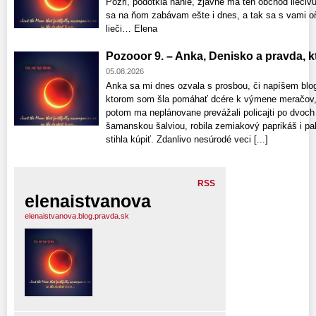
Pozri, podotkla náhle, zjavne má ten obchod liečivú 
sa na ňom zabávam ešte i dnes, a tak sa s vami o
lieči… Elena
Pozooor 9. – Anka, Denisko a pravda, ktor
05.08.2026
Anka sa mi dnes ozvala s prosbou, či napíšem blo
ktorom som šla pomáhať dcére k výmene meračov, 
potom ma neplánovane prevážali policajti po dvoch
šamanskou šalviou, robila zemiakový paprikáš i pala
stihla kúpiť. Zdanlivo nesúrodé veci [...]
RSS
elenaistvanova
elenaistvanova.blog.pravda.sk