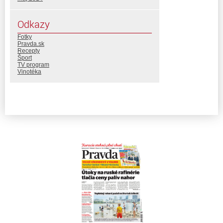
Odkazy
Fotky
Pravda.sk
Recepty
Šport
TV program
Vinotéka