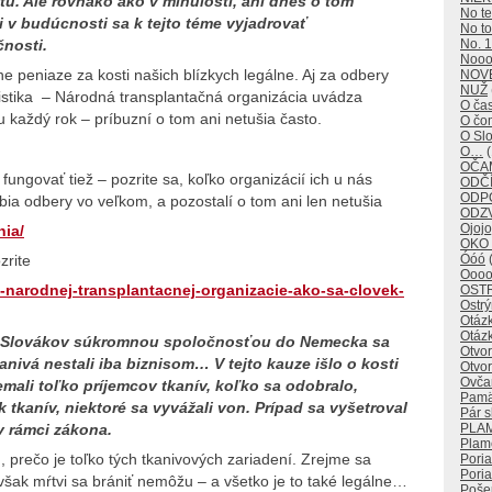
átu. Ale rovnako ako v minulosti, ani dnes o tom
No t
i v budúcnosti sa k tejto téme vyjadrovať
No to
No. 1
čnosti.
Noo
e peniaze za kosti našich blízkych legálne. Aj za odbery
NOV
NUŽ
tistika – Národná transplantačná organizácia uvádza
O ča
každý rok – príbuzní o tom ani netušia často.
O č
O Sl
O…
(
OČAM
ungovať tiež – pozrite sa, koľko organizácií ich u nás
ODČÍ
ODP
robia odbery vo veľkom, a pozostalí o tom ani len netušia
ODZ
Ojojo
nia/
OKO
zrite
Óóó
(
Oooo
-narodnej-transplantacnej-organizacie-ako-sa-clovek-
OST
Ostr
Otáz
Otáz
ív Slovákov súkromnou spoločnosťou do Nemecka sa
Otvo
kanivá nestali iba biznisom… V tejto kauze išlo o kosti
Otvor
Ovča
ali toľko príjemcov tkanív, koľko sa odobralo,
Pamä
tkanív, niektoré sa vyvážali von. Prípad sa vyšetroval
Pár s
PLA
 v rámci zákona.
Plam
 prečo je toľko tých tkanivových zariadení. Zrejme sa
Pori
Poria
šak mŕtvi sa brániť nemôžu – a všetko je to také legálne…
Poše