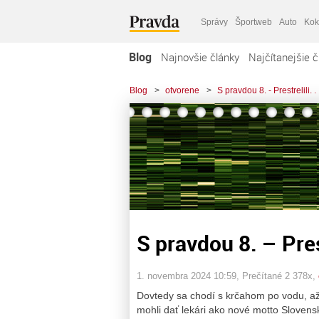
Správy
Športweb
Auto
Kok
Blog
Najnovšie články
Najčítanejšie č
Blog
>
otvorene
>
S pravdou 8. - Prestrelili. . 
S pravdou 8. – Prestr
1. novembra 2024 10:59
, Prečítané 2 378x,
Dovtedy sa chodí s krčahom po vodu, až 
mohli dať lekári ako nové motto Slovens