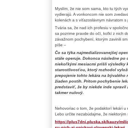
Myslím, že nie som sama, kto tu tých vy
vydierajú. A vonkoncom nie som zvedavá, 
kolenách a s víťazoslávnym návratom s p
Tvária sa, že nad ich profesiu v spoločn
sa pozrime pravde do očí, koľkí z nich 
závažnom pochybení, ktorým zavinili smrť
píše –
Čo sa týka najmedializovanejšej oper
stále operuje. Dokonca následne po c
niekoľkými mesiacmi prišli výsledky
starostlivosťou, ktorý rozhodol vyl
prepojenie tohto lekára na bývalého 
žiaden postih.
Pritom pochybenie lek
predstaviť, že by niekde inde spravi
takmer nulový.
Nehovoriac o tom, že podaktorí lekári u n
Lebo určite nezabúdajme, že niektorým s
https://plus7dni.pluska.sk/kauzy/mi
su-nich-aj-spickovi-slovenski-lekari