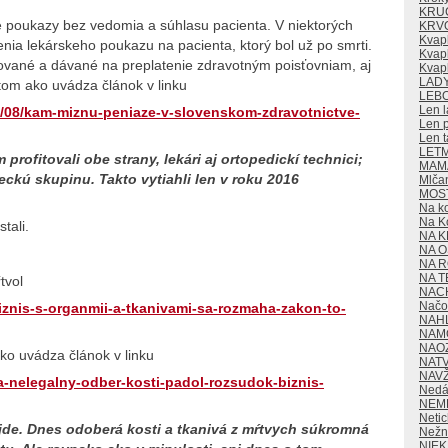
KRU
ske poukazy bez vedomia a súhlasu pacienta. V niektorých
KRV
Kvap
nia lekárskeho poukazu na pacienta, ktorý bol už po smrti.
Kvapk
ované a dávané na preplatenie zdravotným poisťovniam, aj
Kvap
LAD
itom ako uvádza článok v linku
LEB
Len l
02/08/kam-miznu-peniaze-v-slovenskom-zdravotnictve-
Len p
Len t
LET
m profitovali obe strany, lekári aj ortopedickí technici;
MAMA
eckú skupinu. Takto vytiahli len v roku 2016
Mlča
MOS
Na k
Na K
tali.
NA K
NA O
NA 
NA T
tvol
NAC
Načo 
iznis-s-organmii-a-tkanivami-sa-rozmaha-zakon-to-
NAH
NAM
NAO
ako uvádza článok v linku
NAT
NAV
a-nelegalny-odber-kosti-padol-rozsudok-biznis-
Nedá
NEM
Neti
nájde. Dnes odoberá kosti a tkanivá z mŕtvych súkromná
Nežn
NIE