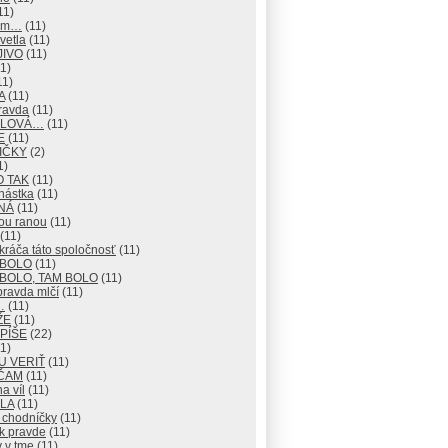
11)
mm…
(11)
vetla
(11)
JIVO
(11)
1)
11)
A
(11)
ravda
(11)
 SLOVÁ…
(11)
E
(11)
IČKY
(2)
1)
O TAK
(11)
nástka
(11)
NÁ
(11)
ou ranou
(11)
(11)
ráča táto spoločnosť
(11)
 BOLO
(11)
BOLO, TAM BOLO
(11)
pravda mlčí
(11)
…
(11)
ŽE
(11)
 PÍŠE
(22)
1)
U VERIŤ
(11)
ČAM
(11)
na víl
(11)
LA
(11)
 chodníčky
(11)
k pravde
(11)
 v tme
(11)