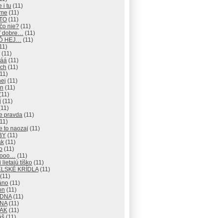
 i tu
(11)
eme
(11)
 TO
(11)
čo nie?
(11)
ď dobre…
(11)
EĎ HEJ…
(11)
11)
(11)
áá
(11)
ch
(11)
11)
hej
(11)
an
(11)
(11)
j
(11)
11)
e pravda
(11)
11)
e to naozaj
(11)
BY
(11)
ak
(11)
o
(11)
nooo…
(11)
 lietajú tíško
(11)
LSKÉ KRÍDLA
(11)
(11)
áno
(11)
on
(11)
ADNA
(11)
ANA
(11)
TAK
(11)
áš
(11)