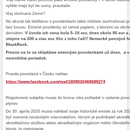
vyššie majú byť tie sumy, pravdaže.
Vraj záchrana Zeme?
No akurát tak kšeftárov s povolenkami takto môžete zachraňovať p
bez luxusu. Emisné povolenky sú cenné papiere, s ktorými sa obcho
derivátmi.
V úvode ich cena bola 5–10 eur, dnes okolo 80 eur 
stúpne na 200 a viac eur. Kto z toho ťaží? Nemecké penzijné f
BlackRock.
Presne na to sa skladáme emisnými povolenkami už dnes, a v 
neurobíme poriadok.
Pravda povedaná v Česku nahlas
https://www.facebook.com/reel/1809030469689274
Regulované subjekty musia do konca roka požiadať o vydanie povol
plynov.
Do 30. apríla 2025 musia nahlásiť svoje historické emisie za rok 2
byť overená nezávislým overovateľom, ktorým je podnikateľ akred
akreditačnou službou alebo akreditačným orgánom iného členského
biznis, to overovanie.