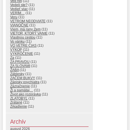
Veď hej
(11)
Vedeli ste?
(11)
Vedieť viac
(11)
VERÍM…
(11)
Veru
(11)
VETROM NEODVIATE
(11)
VIANOČNE
(11)
Viem, má rany Zem
(11)
VIETOR, KTORÝ VANIE
(11)
Vlastnou cestou
(11)
Vo vánku
(11)
VO VETRE ČIAS
(11)
VÝKOP
(11)
VYKROČENIE
(11)
Za
(11)
ZA PRAVDU
(11)
ZA SLOVAMI
(11)
ŽABA
(11)
Záblesky
(11)
ZAČEM BUKVY
(11)
Zápisky psychiatra
(11)
Zázračnenie
(11)
Ži a pamätaj…
(11)
Život ako rozprávka
(11)
ZLATOBYĽ
(11)
Zrátané
(11)
Zrkadlenie
(11)
Archív
august 2026