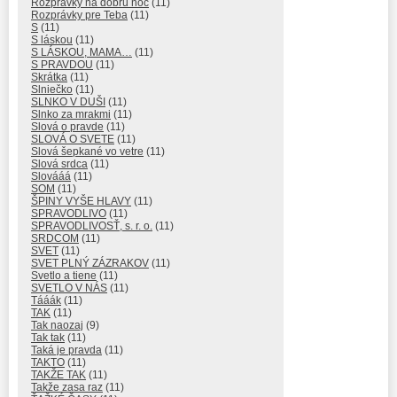
Rozprávky na dobrú noc
(11)
Rozprávky pre Teba
(11)
S
(11)
S láskou
(11)
S LÁSKOU, MAMA…
(11)
S PRAVDOU
(11)
Skrátka
(11)
Slniečko
(11)
SLNKO V DUŠI
(11)
Slnko za mrakmi
(11)
Slová o pravde
(11)
SLOVÁ O SVETE
(11)
Slová šepkané vo vetre
(11)
Slová srdca
(11)
Slovááá
(11)
SOM
(11)
ŠPINY VYŠE HLAVY
(11)
SPRAVODLIVO
(11)
SPRAVODLIVOSŤ, s. r. o.
(11)
SRDCOM
(11)
SVET
(11)
SVET PLNÝ ZÁZRAKOV
(11)
Svetlo a tiene
(11)
SVETLO V NÁS
(11)
Tááák
(11)
TAK
(11)
Tak naozaj
(9)
Tak tak
(11)
Taká je pravda
(11)
TAKTO
(11)
TAKŽE TAK
(11)
Takže zasa raz
(11)