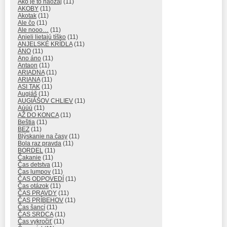
Ako je to naozaj
(11)
AKOBY
(11)
Akotak
(11)
Ale čo
(11)
Ale nooo…
(11)
Anjeli lietajú tíško
(11)
ANJELSKÉ KRÍDLA
(11)
ÁNO
(11)
Ano áno
(11)
Antaon
(11)
ARIADNA
(11)
ARIANA
(11)
ASI TAK
(11)
Augiáš
(11)
AUGIÁŠOV CHLIEV
(11)
Aúúú
(11)
AŽ DO KONCA
(11)
Beštia
(11)
BEZ
(11)
Blýskanie na časy
(11)
Bola raz pravda
(11)
BORDEL
(11)
Čakanie
(11)
Čas detstva
(11)
Čas lumpov
(11)
ČAS ODPOVEDÍ
(11)
Čas otázok
(11)
ČAS PRAVDY
(11)
ČAS PRÍBEHOV
(11)
Čas šancí
(11)
ČAS SRDCA
(11)
Čas vykročiť
(11)