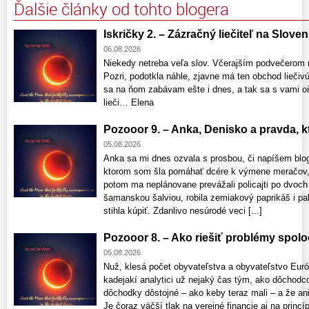
Ďalšie články od tohto blogera
Iskričky 2. – Zázračný liečiteľ na Slove
06.08.2026
Niekedy netreba veľa slov. Včerajším podvečerom 
Pozri, podotkla náhle, zjavne má ten obchod liečivú 
sa na ňom zabávam ešte i dnes, a tak sa s vami o
lieči… Elena
Pozooor 9. – Anka, Denisko a pravda, ktor
05.08.2026
Anka sa mi dnes ozvala s prosbou, či napíšem blo
ktorom som šla pomáhať dcére k výmene meračov, 
potom ma neplánovane prevážali policajti po dvoch
šamanskou šalviou, robila zemiakový paprikáš i pala
stihla kúpiť. Zdanlivo nesúrodé veci [...]
Pozooor 8. – Ako riešiť problémy spolo
05.08.2026
Nuž, klesá počet obyvateľstva a obyvateľstvo Euró
kadejakí analytici už nejaký čas tým, ako dôchod
dôchodky dôstojné – ako keby teraz mali – a že a
Je čoraz väčší tlak na verejné financie aj na princí