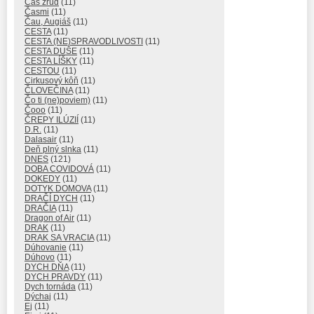
Čas zrúd
(11)
Časmi
(11)
Čau, Augiáš
(11)
CESTA
(11)
CESTA (NE)SPRAVODLIVOSTI
(11)
CESTA DUŠE
(11)
CESTA LÍŠKY
(11)
CESTOU
(11)
Cirkusový kôň
(11)
ČLOVEČINA
(11)
Čo ti (ne)poviem)
(11)
Čooo
(11)
ČREPY ILÚZIÍ
(11)
D.R.
(11)
Dalasair
(11)
Deň plný slnka
(11)
DNES
(121)
DOBA COVIDOVÁ
(11)
DOKEDY
(11)
DOTYK DOMOVA
(11)
DRAČÍ DYCH
(11)
DRAČIA
(11)
Dragon of Air
(11)
DRAK
(11)
DRAK SA VRACIA
(11)
Dúhovanie
(11)
Dúhovo
(11)
DYCH DŇA
(11)
DYCH PRAVDY
(11)
Dych tornáda
(11)
Dýchaj
(11)
Ej
(11)