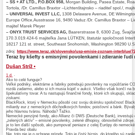
– SS + AT LTD., P.O.BOX 958,
Morgan Building, Pasea Estate, Road
Tortola, /Dr. Camillus Braxtor –Lichtenštajnsko – riaditeľ spol./, maj
– UNIVERSAL INVEST LLC,
1308 Delaware Avenue, DE Wilmingto
Europe Office,Ausstrasse 16, 9490 Vaduz /Dr. Camillus Braxtor – Lich
majiteľ Marek Pleyer
– ONYX TRUST SERVICES AG,
Baarerstrasse 8, 6300 Zug, Švajči
170.3.019.424-6 majiteľka Jana LÜTKEN, štatutár spoločnosti Inte
18217 121 st. street, Southeast Snohomish, Washington 98290 U.S.
zdroj:
https://www.teraz.sk/slovensko/usp-emisie-zoznam-interblue/7
a
a
a
T
er
z by kšefty s emisnými povolenk
mi i zdier
nie ľudí
Dušan Stríž •
1 d.
·
Ako to celé funguje?
Veľké podniky, elektrárne a fabriky potrebujú povolenky na vypúšťanie 
rozdá zadarmo, alebo si ich musia kúpiť v aukcii. Všetko však končí na 
špekulatívny tovar. A tu nastupujú finančné fondy, ktoré ich skupujú, skl
ziskami.
BlackRock, ktorý v Nemecku pôsobí cez svoju dcérsku spoločnosť Blac
miliardy eur z nemeckých dôchodkových fondov, poisťovní a bánk. Bývalý
jeho hlavnou tvárou. Náhoda? Ťažko.
Nemecké penzijné fondy, ako Allianz či DWS (Deutsche Bank), investujú
„zelených aktív“ – emisné povolenky, zelené dlhopisy, obnoviteľné zdroje. 
je to len ďalší spôsob, ako pumpovať peniaze z celej Európy do nemeck
Pravda bez obalu
Nie, toto nie je o ochrane prírody. Toto je čistý biznis, do ktorého sú zaple