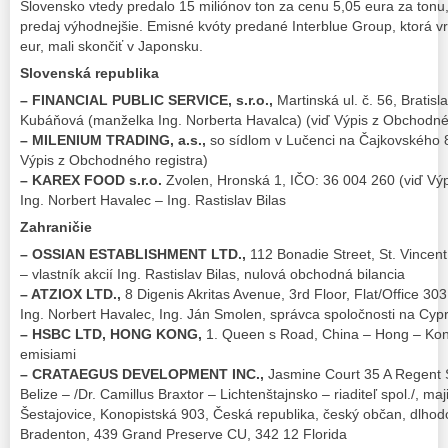
Slovensko vtedy predalo 15 miliónov ton za cenu 5,05 eura za tonu, 
predaj výhodnejšie. Emisné kvóty predané Interblue Group, ktorá vra
eur, mali skončiť v Japonsku.
Slovenská republika
– FINANCIAL PUBLIC SERVICE, s.r.o.,
Martinská ul. č. 56, Bratis
Kubáňová (manželka Ing. Norberta Havalca) (viď Výpis z Obchodné
– MILENIUM TRADING, a.s.,
so sídlom v Lučenci na Čajkovského 
Výpis z Obchodného registra)
– KAREX FOOD s.r.o.
Zvolen, Hronská 1, IČO: 36 004 260 (viď Vý
Ing. Norbert Havalec – Ing. Rastislav Bilas
Zahraničie
– OSSIAN ESTABLISHMENT LTD.,
112 Bonadie Street, St. Vincen
– vlastník akcií Ing. Rastislav Bilas, nulová obchodná bilancia
– ATZIOX LTD.,
8 Digenis Akritas Avenue, 3rd Floor, Flat/Office 303
Ing. Norbert Havalec, Ing. Ján Smolen, správca spoločnosti na Cyp
– HSBC LTD, HONG KONG,
1. Queen s Road, China – Hong – Kong
emisiami
– CRATAEGUS DEVELOPMENT INC.,
Jasmine Court 35 A Regent S
Belize – /Dr. Camillus Braxtor – Lichtenštajnsko – riaditeľ spol./, maji
Šestajovice, Konopistská 903, Česká republika, český občan, dlhodo
Bradenton, 439 Grand Preserve CU, 342 12 Florida