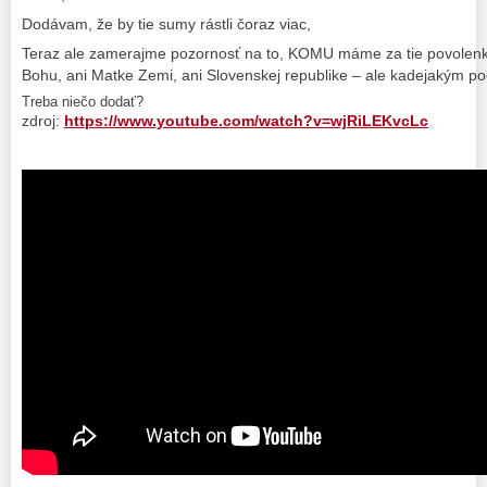
Dodávam, že by tie sumy rástli čoraz viac,
Teraz ale zamerajme pozornosť na to, KOMU máme za tie povolenky p
Bohu, ani Matke Zemi, ani Slovenskej republike – ale kadejakým p
Treba niečo dodať?
zdroj:
https://www.youtube.com/watch?v=wjRiLEKvcLc