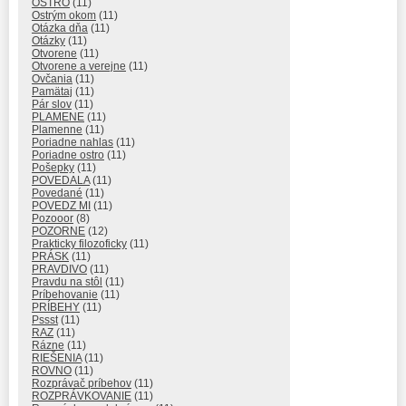
OSTRO
(11)
Ostrým okom
(11)
Otázka dňa
(11)
Otázky
(11)
Otvorene
(11)
Otvorene a verejne
(11)
Ovčania
(11)
Pamätaj
(11)
Pár slov
(11)
PLAMENE
(11)
Plamenne
(11)
Poriadne nahlas
(11)
Poriadne ostro
(11)
Pošepky
(11)
POVEDALA
(11)
Povedané
(11)
POVEDZ MI
(11)
Pozooor
(8)
POZORNE
(12)
Prakticky filozoficky
(11)
PRÁSK
(11)
PRAVDIVO
(11)
Pravdu na stôl
(11)
Príbehovanie
(11)
PRÍBEHY
(11)
Pssst
(11)
RAZ
(11)
Rázne
(11)
RIEŠENIA
(11)
ROVNO
(11)
Rozprávač príbehov
(11)
ROZPRÁVKOVANIE
(11)