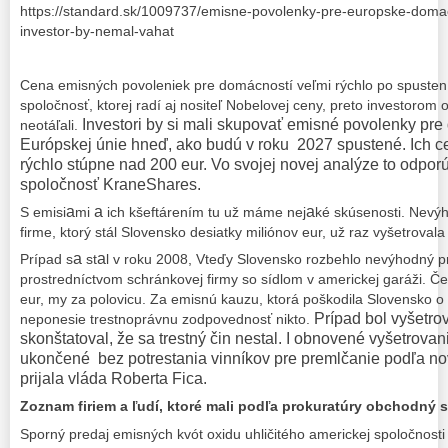
https://standard.sk/1009737/emisne-povolenky-pre-europske-domac
investor-by-nemal-vahat
Cena emisných povoleniek pre domácností veľmi rýchlo po spustení
spoločnosť, ktorej radí aj nositeľ Nobelovej ceny, preto investoro
Investori by si mali skupovať emisné povolenky pre
neotáľali.
Európskej únie hneď, ako budú v roku 2027 spustené. Ich c
rýchlo stúpne nad 200 eur. Vo svojej novej analýze to odpor
spoločnosť KraneShares.
a
a
a
S emisi
mi
ich kšeftárením tu už máme nej
ké skúsenosti. Nevýh
firme, ktorý stál Slovensko desiatky miliónov eur, už raz vyšetrova
a
a
Prípad s
st
l v roku 2008, Vteďy Slovensko rozbehlo nevýhodný p
prostredníctvom schránkovej firmy so sídlom v americkej garáži. Čes
eur, my za polovicu. Za emisnú kauzu, ktorá poškodila Slovensko o
Prípad bol vyšetrov
neponesie trestnoprávnu zodpovednosť nikto.
skonštatoval, že sa trestný čin nestal. I obnovené vyšetrovan
ukončené bez potrest
a
ni
a vinníkov pre premlčanie podľ
a
nov
prij
al
a vlád
a Roberta Fica.
Zoznam firiem a ľudí, ktoré mali podľa prokuratúry obchodný s
Sporný predaj emisných kvót oxidu uhličitého americkej spoločnosti