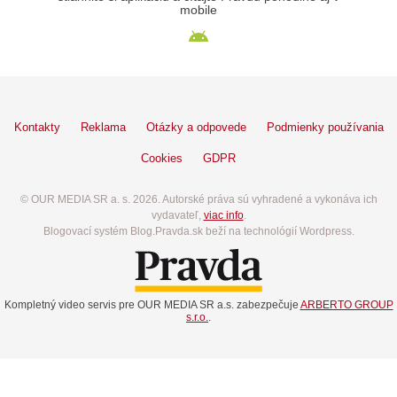
mobile
Kontakty
Reklama
Otázky a odpovede
Podmienky používania
Cookies
GDPR
© OUR MEDIA SR a. s. 2026. Autorské práva sú vyhradené a vykonáva ich
vydavateľ,
viac info
.
Blogovací systém Blog.Pravda.sk beží na technológií Wordpress.
Kompletný video servis pre OUR MEDIA SR a.s. zabezpečuje
ARBERTO GROUP
s.r.o.
.