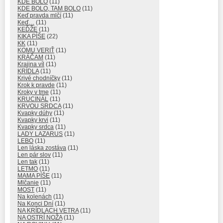
KDE BOLO
(11)
KDE BOLO, TAM BOLO
(11)
Keď pravda mlčí
(11)
Keď…
(11)
KEĎŽE
(11)
KIKA PÍŠE
(22)
KK
(11)
KOMU VERIŤ
(11)
KRÁČAM
(11)
Krajina víl
(11)
KRÍDLA
(11)
Krivé chodníčky
(11)
Krok k pravde
(11)
Kroky v tme
(11)
KRUCINÁL
(11)
KRVOU SRDCA
(11)
Kvapky dúhy
(11)
Kvapky krvi
(11)
Kvapky srdca
(11)
LADY LAZARUS
(11)
LEBO
(11)
Len láska zostáva
(11)
Len pár slov
(11)
Len tak
(11)
LETMO
(11)
MAMA PÍŠE
(11)
Mlčanie
(11)
MOST
(11)
Na kolenách
(11)
Na Konci Dní
(11)
NA KRÍDLACH VETRA
(11)
NA OSTRÍ NOŽA
(11)