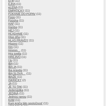
Ej ej
(11)
EJHA
(11)
eLENA
(11)
EMPATICKY
(11)
FÚKANIE DO PÚPAV
(11)
Fúúú
(11)
Fúúúha
(11)
HAF
(11)
Hanba
(11)
HEJ
(11)
HĽADANIE
(11)
Hlas dňa
(11)
HLAS PRAVDY
(11)
Hlasno
(11)
Hm
(11)
Hmmm…
(11)
Hra svetla
(11)
HREJIVO
(11)
I tu
(11)
IBA
(11)
IBA JA
(11)
Iba pravda
(11)
IBA SLOVÁ…
(11)
IBAŽE
(11)
ISKRIČKY
(2)
JA
(11)
JE TO TAK
(11)
Jedenástka
(11)
JEDINÁ
(11)
Jednou ranou
(11)
KAM
(11)
Kam kráča táto spoločnosť
(11)