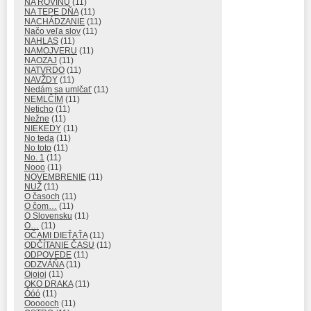
NA ROVINU
(11)
NA TEPE DŇA
(11)
NACHÁDZANIE
(11)
Načo veľa slov
(11)
NAHLAS
(11)
NAMOJVERU
(11)
NAOZAJ
(11)
NATVRDO
(11)
NAVŽDY
(11)
Nedám sa umlčať
(11)
NEMLČÍM
(11)
Neticho
(11)
Nežne
(11)
NIEKEDY
(11)
No teda
(11)
No toto
(11)
No. 1
(11)
Nooo
(11)
NOVEMBRENIE
(11)
NUŽ
(11)
O časoch
(11)
O čom…
(11)
O Slovensku
(11)
O…
(11)
OČAMI DIEŤAŤA
(11)
ODČÍTANIE ČASU
(11)
ODPOVEDE
(11)
ODZVÁŇA
(11)
Ojojoj
(11)
OKO DRAKA
(11)
Óóó
(11)
Oooooch
(11)