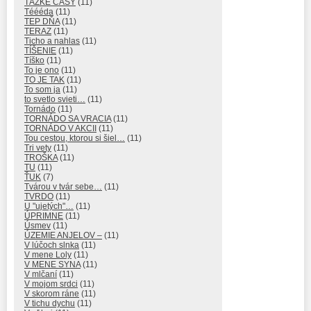
ŤAŽKÉ ČASY
(11)
Téééda
(11)
TEP DŇA
(11)
TERAZ
(11)
Ticho a nahlas
(11)
TÍŠENIE
(11)
Tíško
(11)
To je ono
(11)
TO JE TAK
(11)
To som ja
(11)
to svetlo svieti…
(11)
Tornádo
(11)
TORNÁDO SA VRACIA
(11)
TORNÁDO V AKCII
(11)
Tou cestou, ktorou si šiel…
(11)
Tri vety
(11)
TROŠKA
(11)
TU
(11)
ŤUK
(7)
Tvárou v tvár sebe…
(11)
TVRDO
(11)
U "ujetých"…
(11)
ÚPRIMNE
(11)
Úsmev
(11)
ÚZEMIE ANJELOV –
(11)
V lúčoch slnka
(11)
V mene Loly
(11)
V MENE SYNA
(11)
V mlčaní
(11)
V mojom srdci
(11)
V skorom ráne
(11)
V tichu dychu
(11)