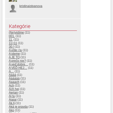
kristinaistvanova
Kategórie
(Ne)vidíme
(11)
001.
(11)
11.
(11)
11×11
(11)
30.!
(11)
A ešte i tu
(11)
A ideme
(11)
A JE TO
(11)
A prečo nie?
(11)
A veď dobre…
(11)
A VEĎ HEJ…
(11)
A…
(11)
Aááá
(11)
Áááááá
(11)
Aaaach
(11)
Ach
(11)
Ach hej
(11)
Aerian
(11)
Aj tu
(11)
Ajajaj
(11)
Ak A
(11)
Aká je pravda
(11)
Ako
(11)