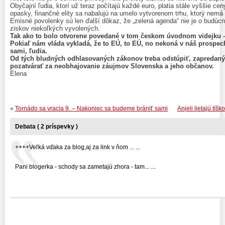
Obyčajní ľudia, ktorí už teraz počítajú každé euro, platia stále vyššie ceny
opasky, finančné elity sa nabalujú na umelo vytvorenom trhu, ktorý nemá 
Emisné povolenky sú len ďalší dôkaz, že „zelená agenda“ nie je o budúcno
ziskov niekoľkých vyvolených.
Tak ako to bolo otvorene poveda
né v tom českom úvodnom videjku –
Pokiaľ nám vláda vykladá, že to EÚ, to EÚ, no nekoná v náš prospec
sami, ľudia.
Od tých bludných odhlasovaných zákonov treba odstúpiť, zapredan
pozatvárať za neobhajovanie záujmov Slovenska a jeho občanov.
Elena
«
Tornádo sa vracia 9. – Nakoniec sa budeme brániť sami
Anjeli lietajú tíšk
Debata ( 2 príspevky )
++++Veľká vďaka za blog,aj za link v ňom ... ...
Pani blogerka - schody sa zametajú zhora - tam... ...