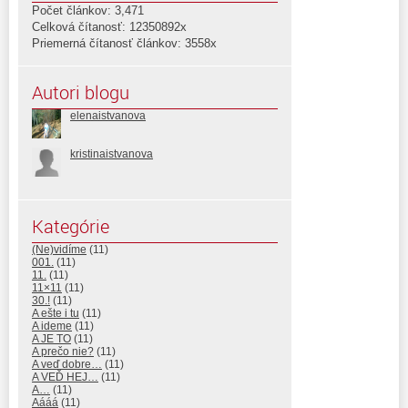
Počet článkov: 3,471
Celková čítanosť: 12350892x
Priemerná čítanosť článkov: 3558x
Autori blogu
elenaistvanova
kristinaistvanova
Kategórie
(Ne)vidíme
(11)
001.
(11)
11.
(11)
11×11
(11)
30.!
(11)
A ešte i tu
(11)
A ideme
(11)
A JE TO
(11)
A prečo nie?
(11)
A veď dobre…
(11)
A VEĎ HEJ…
(11)
A…
(11)
Aááá
(11)