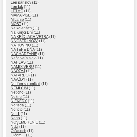
Len pár slov
(11)
Len tak
(11)
LETMO
(11)
MAMA PÍŠE
(11)
Mlčanie
(11)
MOST
(11)
Na kolenách
(11)
Na Konci Dní
(11)
NA KRÍDLACH VETRA
(11)
NA OSTRÍ NOŽA
(11)
NA ROVINU
(11)
NA TEPE DŇA
(11)
NACHÁDZANIE
(11)
Načo veľa slov
(11)
NAHLAS
(11)
NAMOJVERU
(11)
NAOZAJ
(11)
NATVRDO
(11)
NAVŽDY
(11)
Nedám sa umlčať
(11)
NEMLČÍM
(11)
Neticho
(11)
Nežne
(11)
NIEKEDY
(11)
No teda
(11)
No toto
(11)
No. 1
(11)
Nooo
(11)
NOVEMBRENIE
(11)
NUŽ
(11)
O časoch
(11)
O čom…
(11)