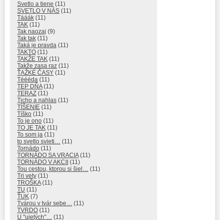
Svetlo a tiene
(11)
SVETLO V NÁS
(11)
Tááák
(11)
TAK
(11)
Tak naozaj
(9)
Tak tak
(11)
Taká je pravda
(11)
TAKTO
(11)
TAKŽE TAK
(11)
Takže zasa raz
(11)
ŤAŽKÉ ČASY
(11)
Téééda
(11)
TEP DŇA
(11)
TERAZ
(11)
Ticho a nahlas
(11)
TÍŠENIE
(11)
Tíško
(11)
To je ono
(11)
TO JE TAK
(11)
To som ja
(11)
to svetlo svieti…
(11)
Tornádo
(11)
TORNÁDO SA VRACIA
(11)
TORNÁDO V AKCII
(11)
Tou cestou, ktorou si šiel…
(11)
Tri vety
(11)
TROŠKA
(11)
TU
(11)
ŤUK
(7)
Tvárou v tvár sebe…
(11)
TVRDO
(11)
U "ujetých"…
(11)