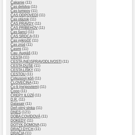
Čakanie
(11)
Čas detstva
(11)
Čas lumpov
(11)
ČAS ODPOVEDÍ
(11)
Čas otázok
(11)
ČAS PRAVDY
(11)
ČAS PRÍBEHOV
(11)
Čas šancí
(11)
ČAS SRDCA
(11)
Čas vykročiť
(11)
Čas zrúd
(11)
Časmi
(11)
Čau, Augiáš
(11)
CESTA
(11)
CESTA (NE)SPRAVODLIVOSTI
(11)
CESTA DUŠE
(11)
CESTA LÍŠKY
(11)
CESTOU
(11)
Cirkusový kôň
(11)
ČLOVEČINA
(11)
Čo ti (ne)poviem)
(11)
Čooo
(11)
ČREPY ILÚZIÍ
(11)
D.R.
(11)
Dalasair
(11)
Deň plný slnka
(11)
DNES
(121)
DOBA COVIDOVÁ
(11)
DOKEDY
(11)
DOTYK DOMOVA
(11)
DRAČÍ DYCH
(11)
DRAČIA
(11)