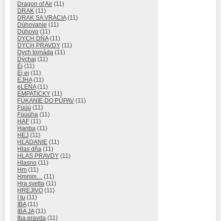
Dragon of Air
(11)
DRAK
(11)
DRAK SA VRACIA
(11)
Dúhovanie
(11)
Dúhovo
(11)
DYCH DŇA
(11)
DYCH PRAVDY
(11)
Dych tornáda
(11)
Dýchaj
(11)
Ej
(11)
Ej ej
(11)
EJHA
(11)
eLENA
(11)
EMPATICKY
(11)
FÚKANIE DO PÚPAV
(11)
Fúúú
(11)
Fúúúha
(11)
HAF
(11)
Hanba
(11)
HEJ
(11)
HĽADANIE
(11)
Hlas dňa
(11)
HLAS PRAVDY
(11)
Hlasno
(11)
Hm
(11)
Hmmm…
(11)
Hra svetla
(11)
HREJIVO
(11)
I tu
(11)
IBA
(11)
IBA JA
(11)
Iba pravda
(11)