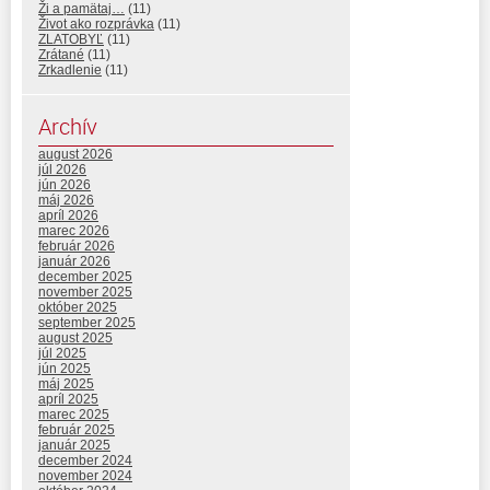
Ži a pamätaj…
(11)
Život ako rozprávka
(11)
ZLATOBYĽ
(11)
Zrátané
(11)
Zrkadlenie
(11)
Archív
august 2026
júl 2026
jún 2026
máj 2026
apríl 2026
marec 2026
február 2026
január 2026
december 2025
november 2025
október 2025
september 2025
august 2025
júl 2025
jún 2025
máj 2025
apríl 2025
marec 2025
február 2025
január 2025
december 2024
november 2024