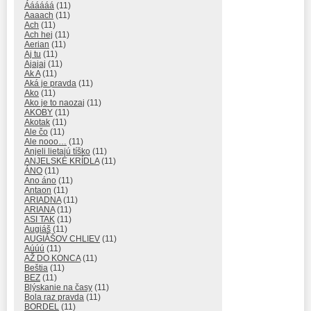
Áááááá
(11)
Aaaach
(11)
Ach
(11)
Ach hej
(11)
Aerian
(11)
Aj tu
(11)
Ajajaj
(11)
Ak A
(11)
Aká je pravda
(11)
Ako
(11)
Ako je to naozaj
(11)
AKOBY
(11)
Akotak
(11)
Ale čo
(11)
Ale nooo…
(11)
Anjeli lietajú tíško
(11)
ANJELSKÉ KRÍDLA
(11)
ÁNO
(11)
Ano áno
(11)
Antaon
(11)
ARIADNA
(11)
ARIANA
(11)
ASI TAK
(11)
Augiáš
(11)
AUGIÁŠOV CHLIEV
(11)
Aúúú
(11)
AŽ DO KONCA
(11)
Beštia
(11)
BEZ
(11)
Blýskanie na časy
(11)
Bola raz pravda
(11)
BORDEL
(11)