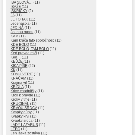
IBA SLOVÁ…
(11)
IBAŽE
(11)
ISKRIČKY
(2)
JA
(11)
JE TO TAK
(11)
Jedenástka
(11)
JEDINÁ
(11)
Jednou ranou
(11)
KAM
(11)
Kam kráča táto spoločnosť
(11)
KDE BOLO
(11)
KDE BOLO, TAM BOLO
(11)
Keď pravda mlčí
(11)
Keď…
(11)
KEĎŽE
(11)
KIKA PÍŠE
(22)
KK
(11)
KOMU VERIŤ
(11)
KRÁČAM
(11)
Krajina víl
(11)
KRÍDLA
(11)
Krivé chodníčky
(11)
Krok k pravde
(11)
Kroky v tme
(11)
KRUCINÁL
(11)
KRVOU SRDCA
(11)
Kvapky dúhy
(11)
Kvapky krvi
(11)
Kvapky srdca
(11)
LADY LAZARUS
(11)
LEBO
(11)
Len láska zostáva
(11)