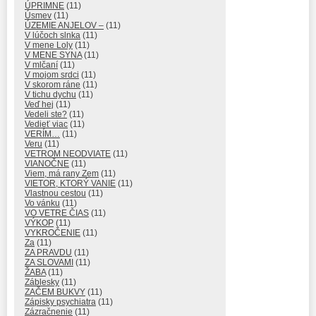
ÚPRIMNE
(11)
Úsmev
(11)
ÚZEMIE ANJELOV –
(11)
V lúčoch slnka
(11)
V mene Loly
(11)
V MENE SYNA
(11)
V mlčaní
(11)
V mojom srdci
(11)
V skorom ráne
(11)
V tichu dychu
(11)
Veď hej
(11)
Vedeli ste?
(11)
Vedieť viac
(11)
VERÍM…
(11)
Veru
(11)
VETROM NEODVIATE
(11)
VIANOČNE
(11)
Viem, má rany Zem
(11)
VIETOR, KTORÝ VANIE
(11)
Vlastnou cestou
(11)
Vo vánku
(11)
VO VETRE ČIAS
(11)
VÝKOP
(11)
VYKROČENIE
(11)
Za
(11)
ZA PRAVDU
(11)
ZA SLOVAMI
(11)
ŽABA
(11)
Záblesky
(11)
ZAČEM BUKVY
(11)
Zápisky psychiatra
(11)
Zázračnenie
(11)