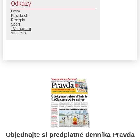
Odkazy
Fotky
Pravda.sk
Recepty
Šport
TV program
Vinotéka
Objednajte si predplatné denníka Pravda