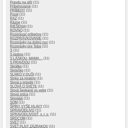
Pravdu na stôl
(11)
Príbehovanie
(11)
PRÍBEHY
(11)
Pssst
(11)
RAZ
(11)
Rázne
(11)
RIEŠENIA
(11)
ROVNO
(11)
Rozprávač príbehov
(11)
ROZPRÁVKOVANIE
(11)
Rozprávky na dobrú noc
(11)
Rozprávky pre Teba
(11)
S
(11)
S láskou
(11)
S LÁSKOU, MAMA…
(11)
S PRAVDOU
(11)
Skrátka
(11)
Slniečko
(11)
SLNKO V DUŠI
(11)
Slnko za mrakmi
(11)
Slová o pravde
(11)
SLOVÁ O SVETE
(11)
Slová šepkané vo vetre
(11)
Slová srdca
(11)
Slovááá
(11)
SOM
(11)
ŠPINY VYŠE HLAVY
(11)
SPRAVODLIVO
(11)
SPRAVODLIVOSŤ, s. r. o.
(11)
SRDCOM
(11)
SVET
(11)
SVET PLNÝ ZÁZRAKOV
(11)