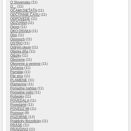
O Slovensku
(11)
O…
(11)
OČAMI DIEŤAŤA
(11)
ODČÍTANIE ČASU
(11)
ODPOVEDE
(11)
ODZVÁŇA
(11)
Ojojoj
(11)
OKO DRAKA
(11)
Óóó
(11)
Oooooch
(11)
OSTRO
(11)
Ostrým okom
(11)
Otázka dňa
(11)
Otázky
(11)
Otvorene
(11)
Otvorene a verejne
(11)
Ovčania
(11)
Pamätaj
(11)
Pár slov
(11)
PLAMENE
(11)
Plamenne
(11)
Poriadne nahlas
(11)
Poriadne ostro
(11)
Pošepky
(11)
POVEDALA
(11)
Povedané
(11)
POVEDZ MI
(11)
Pozooor
(9)
POZORNE
(12)
Prakticky filozoficky
(11)
PRÁSK
(11)
PRAVDIVO
(11)