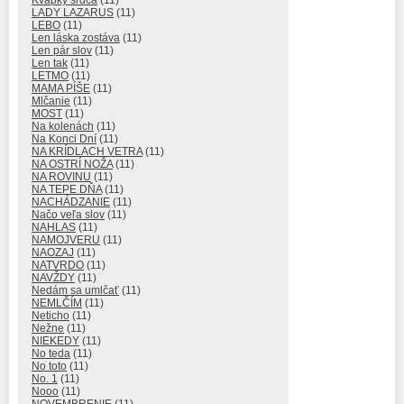
LADY LAZARUS
(11)
LEBO
(11)
Len láska zostáva
(11)
Len pár slov
(11)
Len tak
(11)
LETMO
(11)
MAMA PÍŠE
(11)
Mlčanie
(11)
MOST
(11)
Na kolenách
(11)
Na Konci Dní
(11)
NA KRÍDLACH VETRA
(11)
NA OSTRÍ NOŽA
(11)
NA ROVINU
(11)
NA TEPE DŇA
(11)
NACHÁDZANIE
(11)
Načo veľa slov
(11)
NAHLAS
(11)
NAMOJVERU
(11)
NAOZAJ
(11)
NATVRDO
(11)
NAVŽDY
(11)
Nedám sa umlčať
(11)
NEMLČÍM
(11)
Neticho
(11)
Nežne
(11)
NIEKEDY
(11)
No teda
(11)
No toto
(11)
No. 1
(11)
Nooo
(11)
NOVEMBRENIE
(11)