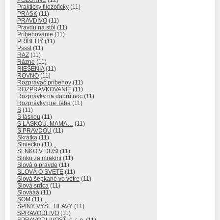
Prakticky filozoficky
(11)
PRÁSK
(11)
PRAVDIVO
(11)
Pravdu na stôl
(11)
Príbehovanie
(11)
PRÍBEHY
(11)
Pssst
(11)
RAZ
(11)
Rázne
(11)
RIEŠENIA
(11)
ROVNO
(11)
Rozprávač príbehov
(11)
ROZPRÁVKOVANIE
(11)
Rozprávky na dobrú noc
(11)
Rozprávky pre Teba
(11)
S
(11)
S láskou
(11)
S LÁSKOU, MAMA…
(11)
S PRAVDOU
(11)
Skrátka
(11)
Slniečko
(11)
SLNKO V DUŠI
(11)
Slnko za mrakmi
(11)
Slová o pravde
(11)
SLOVÁ O SVETE
(11)
Slová šepkané vo vetre
(11)
Slová srdca
(11)
Slovááá
(11)
SOM
(11)
ŠPINY VYŠE HLAVY
(11)
SPRAVODLIVO
(11)
SPRAVODLIVOSŤ, s. r. o.
(11)