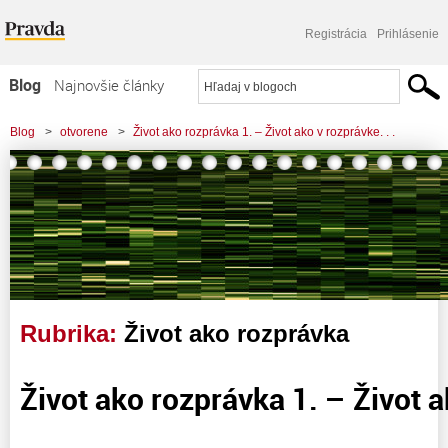
Registrácia
Prihlásenie
Blog
Najnovšie články
Najčítanejšie články
Blog
>
otvorene
>
Život ako rozprávka 1. – Život ako v rozprávke. . .
Najkomentovanejšie články
Zoznam blogov
Komerčné blogy
Rubrika:
Život ako rozprávka
Život ako rozprávka 1. – Život a
.