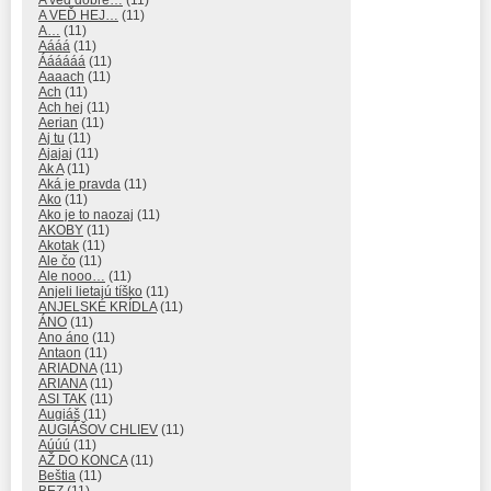
A VEĎ HEJ…
(11)
A…
(11)
Aááá
(11)
Áááááá
(11)
Aaaach
(11)
Ach
(11)
Ach hej
(11)
Aerian
(11)
Aj tu
(11)
Ajajaj
(11)
Ak A
(11)
Aká je pravda
(11)
Ako
(11)
Ako je to naozaj
(11)
AKOBY
(11)
Akotak
(11)
Ale čo
(11)
Ale nooo…
(11)
Anjeli lietajú tíško
(11)
ANJELSKÉ KRÍDLA
(11)
ÁNO
(11)
Ano áno
(11)
Antaon
(11)
ARIADNA
(11)
ARIANA
(11)
ASI TAK
(11)
Augiáš
(11)
AUGIÁŠOV CHLIEV
(11)
Aúúú
(11)
AŽ DO KONCA
(11)
Beštia
(11)
BEZ
(11)