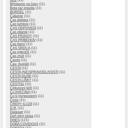
Blýskanie na časy
(11)
Bola raz pravda
(11)
BORDEL
(11)
Čakanie
(11)
Čas detstva
(11)
Čas lumpov
(11)
ČAS ODPOVEDÍ
(11)
Čas otázok
(11)
ČAS PRAVDY
(11)
ČAS PRÍBEHOV
(11)
Čas šancí
(11)
ČAS SRDCA
(11)
Čas vykročiť
(11)
Čas zrúd
(11)
Časmi
(11)
Čau, Augiáš
(11)
CESTA
(11)
CESTA (NE)SPRAVODLIVOSTI
(11)
CESTA DUŠE
(11)
CESTA LÍŠKY
(11)
CESTOU
(11)
Cirkusový kôň
(11)
ČLOVEČINA
(11)
Čo ti (ne)poviem)
(11)
Čooo
(11)
ČREPY ILÚZIÍ
(11)
D.R.
(11)
Dalasair
(11)
Deň plný slnka
(11)
DNES
(121)
DOBA COVIDOVÁ
(11)
DOKEDY
(11)