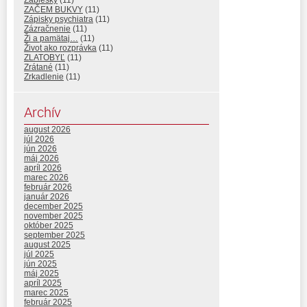
ZAČEM BUKVY
(11)
Zápisky psychiatra
(11)
Zázračnenie
(11)
Ži a pamätaj…
(11)
Život ako rozprávka
(11)
ZLATOBYĽ
(11)
Zrátané
(11)
Zrkadlenie
(11)
Archív
august 2026
júl 2026
jún 2026
máj 2026
apríl 2026
marec 2026
február 2026
január 2026
december 2025
november 2025
október 2025
september 2025
august 2025
júl 2025
jún 2025
máj 2025
apríl 2025
marec 2025
február 2025