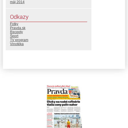
máj 2014
Odkazy
Fotky
Pravda.sk
Recepty
Šport
TV program
Vinotéka