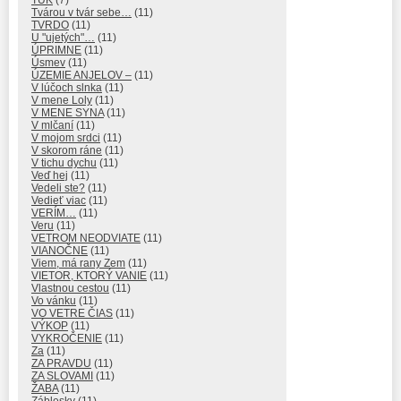
Tvárou v tvár sebe…
(11)
TVRDO
(11)
U "ujetých"…
(11)
ÚPRIMNE
(11)
Úsmev
(11)
ÚZEMIE ANJELOV –
(11)
V lúčoch slnka
(11)
V mene Loly
(11)
V MENE SYNA
(11)
V mlčaní
(11)
V mojom srdci
(11)
V skorom ráne
(11)
V tichu dychu
(11)
Veď hej
(11)
Vedeli ste?
(11)
Vedieť viac
(11)
VERÍM…
(11)
Veru
(11)
VETROM NEODVIATE
(11)
VIANOČNE
(11)
Viem, má rany Zem
(11)
VIETOR, KTORÝ VANIE
(11)
Vlastnou cestou
(11)
Vo vánku
(11)
VO VETRE ČIAS
(11)
VÝKOP
(11)
VYKROČENIE
(11)
Za
(11)
ZA PRAVDU
(11)
ZA SLOVAMI
(11)
ŽABA
(11)
Záblesky
(11)