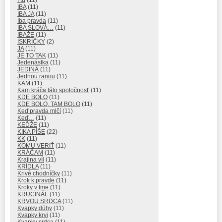
IBA
(11)
IBA JA
(11)
Iba pravda
(11)
IBA SLOVÁ…
(11)
IBAŽE
(11)
ISKRIČKY
(2)
JA
(11)
JE TO TAK
(11)
Jedenástka
(11)
JEDINÁ
(11)
Jednou ranou
(11)
KAM
(11)
Kam kráča táto spoločnosť
(11)
KDE BOLO
(11)
KDE BOLO, TAM BOLO
(11)
Keď pravda mlčí
(11)
Keď…
(11)
KEĎŽE
(11)
KIKA PÍŠE
(22)
KK
(11)
KOMU VERIŤ
(11)
KRÁČAM
(11)
Krajina víl
(11)
KRÍDLA
(11)
Krivé chodníčky
(11)
Krok k pravde
(11)
Kroky v tme
(11)
KRUCINÁL
(11)
KRVOU SRDCA
(11)
Kvapky dúhy
(11)
Kvapky krvi
(11)
Kvapky srdca
(11)