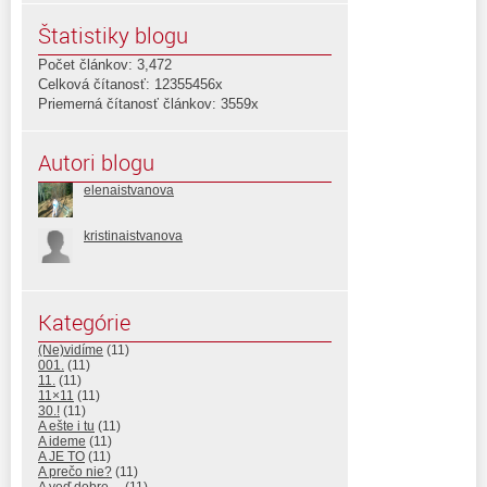
Štatistiky blogu
Počet článkov: 3,472
Celková čítanosť: 12355456x
Priemerná čítanosť článkov: 3559x
Autori blogu
elenaistvanova
kristinaistvanova
Kategórie
(Ne)vidíme
(11)
001.
(11)
11.
(11)
11×11
(11)
30.!
(11)
A ešte i tu
(11)
A ideme
(11)
A JE TO
(11)
A prečo nie?
(11)
A veď dobre…
(11)