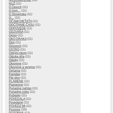
NUŽ
(11)
O časoch
(11)
O čom…
(11)
O Slovensku
(11)
O…
(11)
OČAMI DIEŤAŤA
(11)
ODČÍTANIE ČASU
(11)
ODPOVEDE
(11)
ODZVÁŇA
(11)
Ojojoj
(11)
OKO DRAKA
(11)
Óóó
(11)
Oooooch
(11)
OSTRO
(11)
Ostrým okom
(11)
Otázka dňa
(11)
Otázky
(11)
Otvorene
(11)
Otvorene a verejne
(11)
Ovčania
(11)
Pamätaj
(11)
Pár slov
(11)
PLAMENE
(11)
Plamenne
(11)
Poriadne nahlas
(11)
Poriadne ostro
(11)
Pošepky
(11)
POVEDALA
(11)
Povedané
(11)
POVEDZ MI
(11)
Pozooor
(10)
POZORNE
(12)