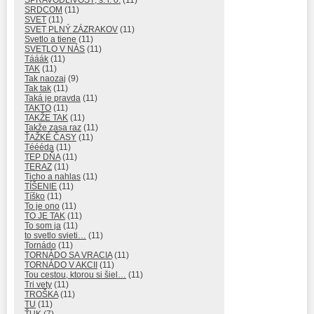
SRDCOM
(11)
SVET
(11)
SVET PLNÝ ZÁZRAKOV
(11)
Svetlo a tiene
(11)
SVETLO V NÁS
(11)
Tááák
(11)
TAK
(11)
Tak naozaj
(9)
Tak tak
(11)
Taká je pravda
(11)
TAKTO
(11)
TAKŽE TAK
(11)
Takže zasa raz
(11)
ŤAŽKÉ ČASY
(11)
Téééda
(11)
TEP DŇA
(11)
TERAZ
(11)
Ticho a nahlas
(11)
TÍŠENIE
(11)
Tíško
(11)
To je ono
(11)
TO JE TAK
(11)
To som ja
(11)
to svetlo svieti…
(11)
Tornádo
(11)
TORNÁDO SA VRACIA
(11)
TORNÁDO V AKCII
(11)
Tou cestou, ktorou si šiel…
(11)
Tri vety
(11)
TROŠKA
(11)
TU
(11)
ŤUK
(7)