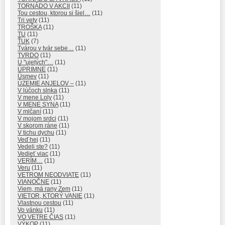
TORNÁDO V AKCII
(11)
Tou cestou, ktorou si šiel…
(11)
Tri vety
(11)
TROŠKA
(11)
TU
(11)
ŤUK
(7)
Tvárou v tvár sebe…
(11)
TVRDO
(11)
U "ujetých"…
(11)
ÚPRIMNE
(11)
Úsmev
(11)
ÚZEMIE ANJELOV –
(11)
V lúčoch slnka
(11)
V mene Loly
(11)
V MENE SYNA
(11)
V mlčaní
(11)
V mojom srdci
(11)
V skorom ráne
(11)
V tichu dychu
(11)
Veď hej
(11)
Vedeli ste?
(11)
Vedieť viac
(11)
VERÍM…
(11)
Veru
(11)
VETROM NEODVIATE
(11)
VIANOČNE
(11)
Viem, má rany Zem
(11)
VIETOR, KTORÝ VANIE
(11)
Vlastnou cestou
(11)
Vo vánku
(11)
VO VETRE ČIAS
(11)
VÝKOP
(11)