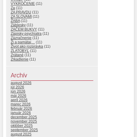
VYKROČENIE
(11)
Za
(11)
ZA PRAVDU
(11)
ZA SLOVAMI
(11)
ŽABA
(11)
Záblesky
(11)
ZAČEM BUKVY
(11)
Zápisky psychiatra
(11)
Zázračnenie
(11)
Ži a pamätaj…
(11)
Život ako rozprávka
(11)
ZLATOBYĽ
(11)
Zrátané
(11)
Zrkadlenie
(11)
Archív
august 2026
júl 2026
jún 2026
máj 2026
apríl 2026
marec 2026
február 2026
január 2026
december 2025
november 2025
október 2025
september 2025
august 2025