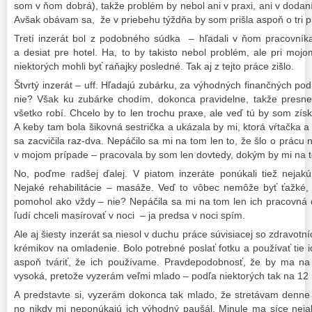
som v ňom dobrá), takže problém by nebol ani v praxi, ani v doda
Avšak obávam sa, že v priebehu týždňa by som prišla aspoň o tri pr
Tretí inzerát bol z podobného súdka – hľadali v ňom pracovník
a desiat pre hotel. Ha, to by takisto nebol problém, ale pri mo
niektorých mohli byť raňajky posledné. Tak aj z tejto práce zišlo.
Štvrtý inzerát – uff. Hľadajú zubárku, za výhodných finančných po
nie? Však ku zubárke chodím, dokonca pravidelne, takže presn
všetko robí. Chcelo by to len trochu praxe, ale veď tú by som zís
A keby tam bola šikovná sestrička a ukázala by mi, ktorá vŕtačka a 
sa zacvičila raz-dva. Nepáčilo sa mi na tom len to, že šlo o prácu 
v mojom prípade – pracovala by som len dovtedy, dokým by mi na t
No, poďme radšej ďalej. V piatom inzeráte ponúkali tiež nejakú 
Nejaké rehabilitácie – masáže. Veď to vôbec nemôže byť ťažké,
pomohol ako vždy – nie? Nepáčila sa mi na tom len ich pracovná
ľudí chceli masírovať v noci – ja predsa v noci spím.
Ale aj šiesty inzerát sa niesol v duchu práce súvisiacej so zdravot
krémikov na omladenie. Bolo potrebné poslať fotku a používať tie i
aspoň tváriť, že ich používame. Pravdepodobnosť, že by ma na t
vysoká, pretože vyzerám veľmi mlado – podľa niektorých tak na 12 
A predstavte si, vyzerám dokonca tak mlado, že stretávam denne 
no nikdy mi neponúkajú ich výhodný paušál. Minule ma síce nejak