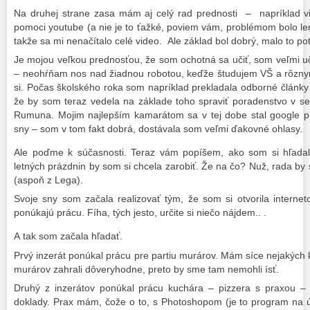
Na druhej strane zasa mám aj celý rad prednosti – napríklad v
pomoci youtube (a nie je to ťažké, poviem vám, problémom bolo len
takže sa mi nenačítalo celé video. Ale základ bol dobrý, malo to pot
Je mojou veľkou prednosťou, že som ochotná sa učiť, som veľmi u
– neohŕňam nos nad žiadnou robotou, keďže študujem VŠ a rôznym
si. Počas školského roka som napríklad prekladala odborné články 
že by som teraz vedela na základe toho spraviť poradenstvo v se
Rumuna. Mojim najlepším kamarátom sa v tej dobe stal google p
sny – som v tom fakt dobrá, dostávala som veľmi ďakovné ohlasy.
Ale poďme k súčasnosti. Teraz vám popíšem, ako som si hľada
letných prázdnin by som si chcela zarobiť. Že na čo? Nuž, rada by
(aspoň z Lega).
Svoje sny som začala realizovať tým, že som si otvorila interneto
ponúkajú prácu. Fíha, tých jesto, určite si niečo nájdem.. .
A tak som začala hľadať.
Prvý inzerát ponúkal prácu pre partiu murárov. Mám síce nejakých 
murárov zahrali dôveryhodne, preto by sme tam nemohli ísť.
Druhý z inzerátov ponúkal prácu kuchára – pizzera s praxou – 
doklady. Prax mám, čože o to, s Photoshopom (je to program na ú