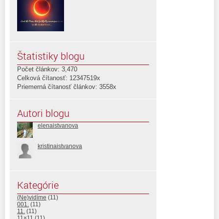
Štatistiky blogu
Počet článkov: 3,470
Celková čítanosť: 12347519x
Priemerná čítanosť článkov: 3558x
Autori blogu
elenaistvanova
kristinaistvanova
Kategórie
(Ne)vidíme
(11)
001.
(11)
11.
(11)
11×11
(11)