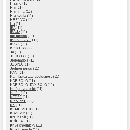
Hlasno
(11)
Hm
(11)
Hmmm…
(11)
Hra svetla
(11)
HREJIVO
(11)
I tu
(11)
IBA
(11)
IBA JA
(11)
Iba pravda
(11)
IBA SLOVÁ…
(11)
IBAŽE
(11)
ISKRIČKY
(2)
JA
(11)
JE TO TAK
(11)
Jedenástka
(11)
JEDINÁ
(11)
Jednou ranou
(11)
KAM
(11)
Kam kráča táto spoločnosť
(11)
KDE BOLO
(11)
KDE BOLO, TAM BOLO
(11)
Keď pravda mlčí
(11)
Keď…
(11)
KEĎŽE
(11)
KIKA PÍŠE
(22)
KK
(11)
KOMU VERIŤ
(11)
KRÁČAM
(11)
Krajina víl
(11)
KRÍDLA
(11)
Krivé chodníčky
(11)
Krok k pravde
(11)