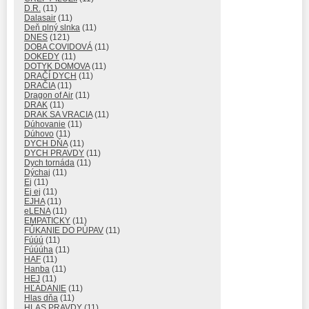
D.R.
(11)
Dalasair
(11)
Deň plný slnka
(11)
DNES
(121)
DOBA COVIDOVÁ
(11)
DOKEDY
(11)
DOTYK DOMOVA
(11)
DRAČÍ DYCH
(11)
DRAČIA
(11)
Dragon of Air
(11)
DRAK
(11)
DRAK SA VRACIA
(11)
Dúhovanie
(11)
Dúhovo
(11)
DYCH DŇA
(11)
DYCH PRAVDY
(11)
Dych tornáda
(11)
Dýchaj
(11)
Ej
(11)
Ej ej
(11)
EJHA
(11)
eLENA
(11)
EMPATICKY
(11)
FÚKANIE DO PÚPAV
(11)
Fúúú
(11)
Fúúúha
(11)
HAF
(11)
Hanba
(11)
HEJ
(11)
HĽADANIE
(11)
Hlas dňa
(11)
HLAS PRAVDY
(11)