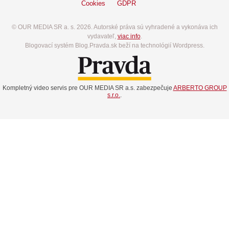
Cookies
GDPR
© OUR MEDIA SR a. s. 2026. Autorské práva sú vyhradené a vykonáva ich
vydavateľ,
viac info
.
Blogovací systém Blog.Pravda.sk beží na technológií Wordpress.
Kompletný video servis pre OUR MEDIA SR a.s. zabezpečuje
ARBERTO GROUP
s.r.o.
.