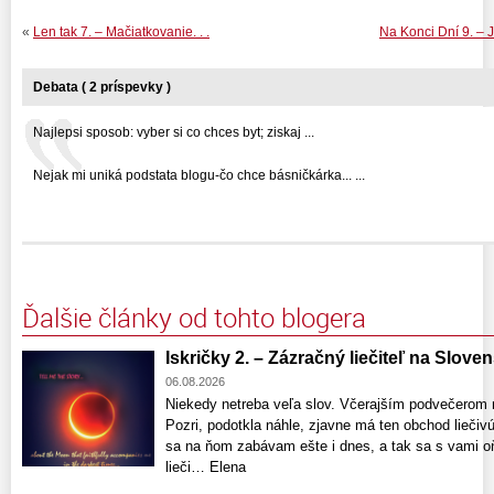
«
Len tak 7. – Mačiatkovanie. . .
Na Konci Dní 9. – Je
Debata ( 2 príspevky )
Najlepsi sposob: vyber si co chces byt; ziskaj ...
Nejak mi uniká podstata blogu-čo chce básničkárka... ...
Ďalšie články od tohto blogera
Iskričky 2. – Zázračný liečiteľ na Slove
06.08.2026
Niekedy netreba veľa slov. Včerajším podvečerom 
Pozri, podotkla náhle, zjavne má ten obchod liečivú 
sa na ňom zabávam ešte i dnes, a tak sa s vami o
lieči… Elena