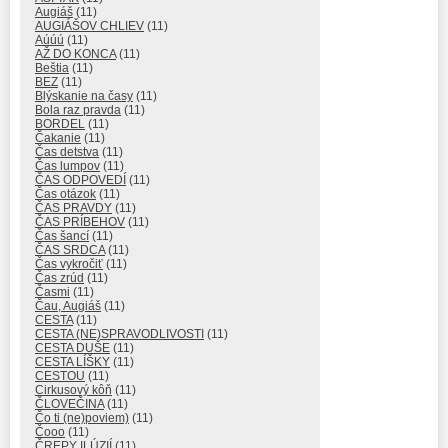
Augiáš
(11)
AUGIÁŠOV CHLIEV
(11)
Aúúú
(11)
AŽ DO KONCA
(11)
Beštia
(11)
BEZ
(11)
Blýskanie na časy
(11)
Bola raz pravda
(11)
BORDEL
(11)
Čakanie
(11)
Čas detstva
(11)
Čas lumpov
(11)
ČAS ODPOVEDÍ
(11)
Čas otázok
(11)
ČAS PRAVDY
(11)
ČAS PRÍBEHOV
(11)
Čas šancí
(11)
ČAS SRDCA
(11)
Čas vykročiť
(11)
Čas zrúd
(11)
Časmi
(11)
Čau, Augiáš
(11)
CESTA
(11)
CESTA (NE)SPRAVODLIVOSTI
(11)
CESTA DUŠE
(11)
CESTA LÍŠKY
(11)
CESTOU
(11)
Cirkusový kôň
(11)
ČLOVEČINA
(11)
Čo ti (ne)poviem)
(11)
Čooo
(11)
ČREPY ILÚZIÍ
(11)