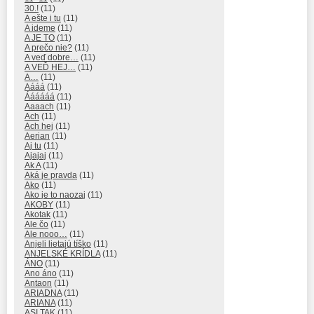
30.!
(11)
A ešte i tu
(11)
A ideme
(11)
A JE TO
(11)
A prečo nie?
(11)
A veď dobre…
(11)
A VEĎ HEJ…
(11)
A…
(11)
Aááá
(11)
Áááááá
(11)
Aaaach
(11)
Ach
(11)
Ach hej
(11)
Aerian
(11)
Aj tu
(11)
Ajajaj
(11)
Ak A
(11)
Aká je pravda
(11)
Ako
(11)
Ako je to naozaj
(11)
AKOBY
(11)
Akotak
(11)
Ale čo
(11)
Ale nooo…
(11)
Anjeli lietajú tíško
(11)
ANJELSKÉ KRÍDLA
(11)
ÁNO
(11)
Ano áno
(11)
Antaon
(11)
ARIADNA
(11)
ARIANA
(11)
ASI TAK
(11)