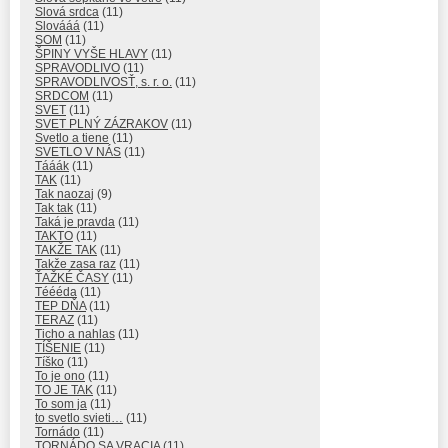
Slová srdca
(11)
Slovááá
(11)
SOM
(11)
ŠPINY VYŠE HLAVY
(11)
SPRAVODLIVO
(11)
SPRAVODLIVOSŤ, s. r. o.
(11)
SRDCOM
(11)
SVET
(11)
SVET PLNÝ ZÁZRAKOV
(11)
Svetlo a tiene
(11)
SVETLO V NÁS
(11)
Tááák
(11)
TAK
(11)
Tak naozaj
(9)
Tak tak
(11)
Taká je pravda
(11)
TAKTO
(11)
TAKŽE TAK
(11)
Takže zasa raz
(11)
ŤAŽKÉ ČASY
(11)
Téééda
(11)
TEP DŇA
(11)
TERAZ
(11)
Ticho a nahlas
(11)
TÍŠENIE
(11)
Tíško
(11)
To je ono
(11)
TO JE TAK
(11)
To som ja
(11)
to svetlo svieti…
(11)
Tornádo
(11)
TORNÁDO SA VRACIA
(11)