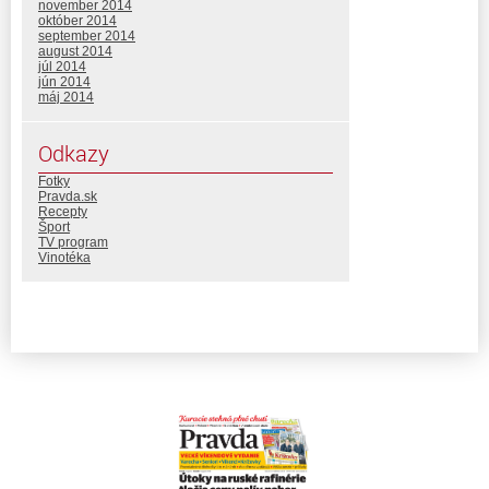
november 2014
október 2014
september 2014
august 2014
júl 2014
jún 2014
máj 2014
Odkazy
Fotky
Pravda.sk
Recepty
Šport
TV program
Vinotéka