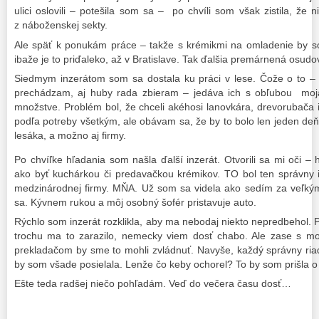
ulici oslovili – potešila som sa – po chvíli som však zistila, že
z náboženskej sekty.
Ale späť k ponukám práce – takže s krémikmi na omladenie by so
ibaže je to priďaleko, až v Bratislave. Tak ďalšia premárnená osud
Siedmym inzerátom som sa dostala ku práci v lese. Čože o to 
prechádzam, aj huby rada zbieram – jedáva ich s obľubou moj
množstve. Problém bol, že chceli akéhosi lanovkára, drevorubača i
podľa potreby všetkým, ale obávam sa, že by to bolo len jeden deň,
lesáka, a možno aj firmy.
Po chvíľke hľadania som našla ďalší inzerát. Otvorili sa mi oči –
ako byť kuchárkou či predavačkou krémikov. TO bol ten správny inz
medzinárodnej firmy. MŇA. Už som sa videla ako sedím za veľký
sa. Kývnem rukou a môj osobný šofér pristavuje auto.
Rýchlo som inzerát rozklikla, aby ma nebodaj niekto nepredbehol. 
trochu ma to zarazilo, nemecky viem dosť chabo. Ale zase s 
prekladačom by sme to mohli zvládnuť. Navyše, každý správny ria
by som všade posielala. Lenže čo keby ochorel? To by som prišla o 
Ešte teda radšej niečo pohľadám. Veď do večera času dosť…