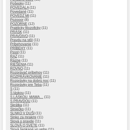
Pošepky
(11)
POVEDALA
(11)
Povedané
(11)
POVEDZ MI
(11)
Pozooor
(8)
POZORNE
(12)
Prakticky filozoficky
(11)
PRÁSK
(11)
PRAVDIVO
(11)
Pravdu na stôl
(11)
Príbehovanie
(11)
PRÍBEHY
(11)
Pssst
(11)
RAZ
(11)
Rázne
(11)
RIEŠENIA
(11)
ROVNO
(11)
Rozprávač príbehov
(11)
ROZPRÁVKOVANIE
(11)
Rozprávky na dobrú noc
(11)
Rozprávky pre Teba
(11)
S
(11)
S láskou
(11)
S LÁSKOU, MAMA…
(11)
S PRAVDOU
(11)
Skrátka
(11)
Slniečko
(11)
SLNKO V DUŠI
(11)
Slnko za mrakmi
(11)
Slová o pravde
(11)
SLOVÁ O SVETE
(11)
Slová šepkané vo vetre
(11)