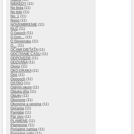
NIEKEDY
(11)
No teda
(11)
No toto
(11)
No. 1
(11)
Nooo
(11)
NOVEMBRENIE
(11)
NUŽ
(11)
O časoch
(11)
O čom…
(11)
O Slovensku
(11)
O…
(11)
OČAMI DIEŤAŤA
(11)
ODČÍTANIE ČASU
(11)
ODPOVEDE
(11)
ODZVÁŇA
(11)
Ojojoj
(11)
OKO DRAKA
(11)
Óóó
(11)
Oooooch
(11)
OSTRO
(11)
Ostrým okom
(11)
Otázka dňa
(11)
Otázky
(11)
Otvorene
(11)
Otvorene a verejne
(11)
Ovčania
(11)
Pamätaj
(11)
Pár slov
(11)
PLAMENE
(11)
Plamenne
(11)
Poriadne nahlas
(11)
Poriadne ostro
(11)