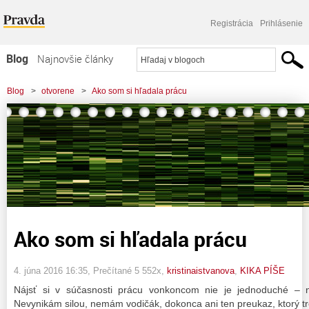
Registrácia
Prihlásenie
Blog
Najnovšie články
Najčítanejšie články
Blog
>
otvorene
>
Ako som si hľadala prácu
Najkomentovanejšie články
Zoznam blogov
Komerčné blogy
Ako som si hľadala prácu
4. júna 2016 16:35
, Prečítané 5 552x,
kristinaistvanova
,
KIKA PÍŠE
Nájsť si v súčasnosti prácu vonkoncom nie je jednoduché – n
Nevynikám silou, nemám vodičák, dokonca ani ten preukaz, ktorý tr