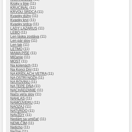
Kroky v tme
(11)
KRUCINÁL
(11)
KRVOU SRDCA
(11)
Kvapky dúhy
(11)
Kvapky krvi
(11)
Kvapky srdca
(11)
LADY LAZARUS
(11)
LEBO
(11)
Len láska zostáva
(11)
Len pár slov
(11)
Len tak
(11)
LETMO
(11)
MAMA PÍŠE
(11)
Mlčanie
(11)
MOST
(11)
Na kolenách
(11)
Na Konci Dní
(11)
NA KRÍDLACH VETRA
(11)
NA OSTRÍ NOŽA
(11)
NA ROVINU
(11)
NA TEPE DŇA
(11)
NACHÁDZANIE
(11)
Načo veľa slov
(11)
NAHLAS
(11)
NAMOJVERU
(11)
NAOZAJ
(11)
NATVRDO
(11)
NAVŽDY
(11)
Nedám sa umlčať
(11)
NEMLČÍM
(11)
Neticho
(11)
Nežne
(11)