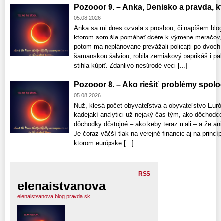
Pozooor 9. – Anka, Denisko a pravda, ktor
05.08.2026
Anka sa mi dnes ozvala s prosbou, či napíšem blo
ktorom som šla pomáhať dcére k výmene meračov, 
potom ma neplánovane prevážali policajti po dvoch
šamanskou šalviou, robila zemiakový paprikáš i pala
stihla kúpiť. Zdanlivo nesúrodé veci [...]
Pozooor 8. – Ako riešiť problémy spolo
05.08.2026
Nuž, klesá počet obyvateľstva a obyvateľstvo Euró
kadejakí analytici už nejaký čas tým, ako dôchod
dôchodky dôstojné – ako keby teraz mali – a že a
Je čoraz väčší tlak na verejné financie aj na princí
ktorom európske [...]
RSS
elenaistvanova
elenaistvanova.blog.pravda.sk