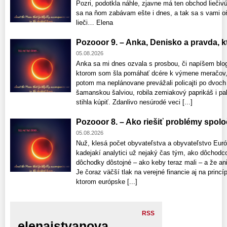
Pozri, podotkla náhle, zjavne má ten obchod liečivú 
sa na ňom zabávam ešte i dnes, a tak sa s vami o
lieči… Elena
Pozooor 9. – Anka, Denisko a pravda, ktor
05.08.2026
Anka sa mi dnes ozvala s prosbou, či napíšem blo
ktorom som šla pomáhať dcére k výmene meračov, 
potom ma neplánovane prevážali policajti po dvoch
šamanskou šalviou, robila zemiakový paprikáš i pala
stihla kúpiť. Zdanlivo nesúrodé veci [...]
Pozooor 8. – Ako riešiť problémy spolo
05.08.2026
Nuž, klesá počet obyvateľstva a obyvateľstvo Euró
kadejakí analytici už nejaký čas tým, ako dôchod
dôchodky dôstojné – ako keby teraz mali – a že a
Je čoraz väčší tlak na verejné financie aj na princí
ktorom európske [...]
RSS
elenaistvanova