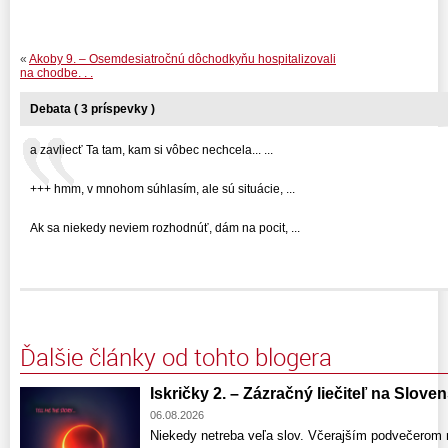
«
Akoby 9. – Osemdesiatročnú dôchodkyňu hospitalizovali
na chodbe. . .
Debata ( 3 príspevky )
a zavliecť Ta tam, kam si vôbec nechcela... ...
+++ hmm, v mnohom súhlasím, ale sú situácie, ...
Ak sa niekedy neviem rozhodnúť, dám na pocit, ...
Ďalšie články od tohto blogera
Iskričky 2. – Zázračný liečiteľ na Slove
06.08.2026
Niekedy netreba veľa slov. Včerajším podvečerom 