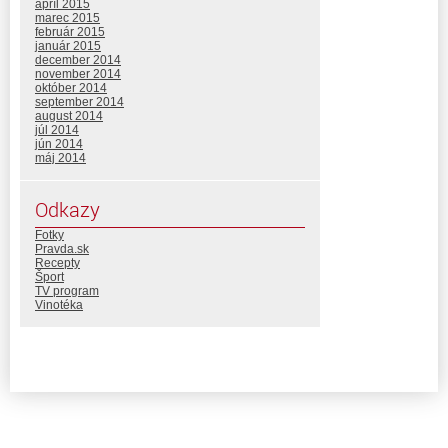
apríl 2015
marec 2015
február 2015
január 2015
december 2014
november 2014
október 2014
september 2014
august 2014
júl 2014
jún 2014
máj 2014
Odkazy
Fotky
Pravda.sk
Recepty
Šport
TV program
Vinotéka