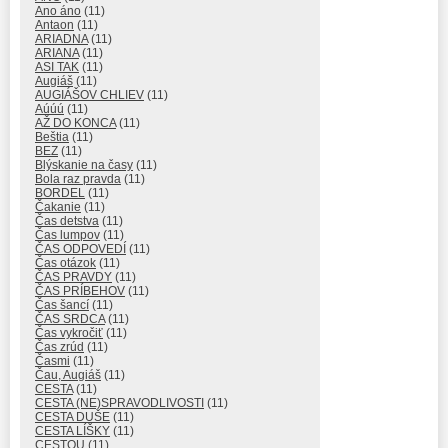
Ano áno
(11)
Antaon
(11)
ARIADNA
(11)
ARIANA
(11)
ASI TAK
(11)
Augiáš
(11)
AUGIÁŠOV CHLIEV
(11)
Aúúú
(11)
AŽ DO KONCA
(11)
Beštia
(11)
BEZ
(11)
Blýskanie na časy
(11)
Bola raz pravda
(11)
BORDEL
(11)
Čakanie
(11)
Čas detstva
(11)
Čas lumpov
(11)
ČAS ODPOVEDÍ
(11)
Čas otázok
(11)
ČAS PRAVDY
(11)
ČAS PRÍBEHOV
(11)
Čas šancí
(11)
ČAS SRDCA
(11)
Čas vykročiť
(11)
Čas zrúd
(11)
Časmi
(11)
Čau, Augiáš
(11)
CESTA
(11)
CESTA (NE)SPRAVODLIVOSTI
(11)
CESTA DUŠE
(11)
CESTA LÍŠKY
(11)
CESTOU
(11)