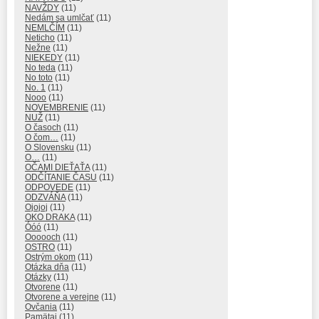
NAVŽDY
(11)
Nedám sa umlčať
(11)
NEMLČÍM
(11)
Neticho
(11)
Nežne
(11)
NIEKEDY
(11)
No teda
(11)
No toto
(11)
No. 1
(11)
Nooo
(11)
NOVEMBRENIE
(11)
NUŽ
(11)
O časoch
(11)
O čom…
(11)
O Slovensku
(11)
O…
(11)
OČAMI DIEŤAŤA
(11)
ODČÍTANIE ČASU
(11)
ODPOVEDE
(11)
ODZVÁŇA
(11)
Ojojoj
(11)
OKO DRAKA
(11)
Óóó
(11)
Oooooch
(11)
OSTRO
(11)
Ostrým okom
(11)
Otázka dňa
(11)
Otázky
(11)
Otvorene
(11)
Otvorene a verejne
(11)
Ovčania
(11)
Pamätaj
(11)