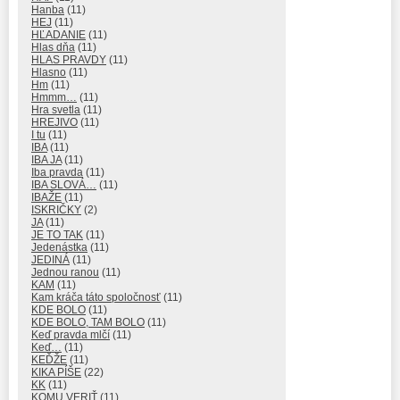
Hanba
(11)
HEJ
(11)
HĽADANIE
(11)
Hlas dňa
(11)
HLAS PRAVDY
(11)
Hlasno
(11)
Hm
(11)
Hmmm…
(11)
Hra svetla
(11)
HREJIVO
(11)
I tu
(11)
IBA
(11)
IBA JA
(11)
Iba pravda
(11)
IBA SLOVÁ…
(11)
IBAŽE
(11)
ISKRIČKY
(2)
JA
(11)
JE TO TAK
(11)
Jedenástka
(11)
JEDINÁ
(11)
Jednou ranou
(11)
KAM
(11)
Kam kráča táto spoločnosť
(11)
KDE BOLO
(11)
KDE BOLO, TAM BOLO
(11)
Keď pravda mlčí
(11)
Keď…
(11)
KEĎŽE
(11)
KIKA PÍŠE
(22)
KK
(11)
KOMU VERIŤ
(11)