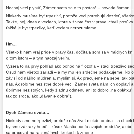
Nechaj veci plynúť, Zámer sveta sa o to postará – hovoria šamani
Niekedy musíme byť trpezliví, pretože veci potrebujú dozrieť, všetk
Takže, hej, dnes o veciach, ktoré v živote čas v pravej chvíli posú
ťažké je byť trpezlivý, keď veciam nerozumieme…
Hm…
Všetko k nám vraj príde v pravý čas, dočítala som sa v múdrych kn
o tom istom – a tým naozaj verím.
Vyzerá to na prvý pohľad ako pohodlná filozofia – stačí trpezlivo se
Osud nám všetko zariadi – a my mu len srdečne poďakujeme. No cel
závisí od nášho múdrenia, myslím si. Ak pracujeme na sebe, tak os
nás. Ak robíme nezištne dobré veci, Zámer sveta nám ich doplaví ako
úprimne nezištných, kedy žiadnu odmenu ani to dobro „na oplátku“
tak zo srdca, ako „dávanie dobra“).
Dych Zámeru sveta…
Niekedy sme netrpezliví, pretože nás život niekde omína – a chceli b
by sme zázraky hneď – kúsok šťastia podľa svojich predstáv, aleb
sa pracovať na racionálnych krokoch k zmene.