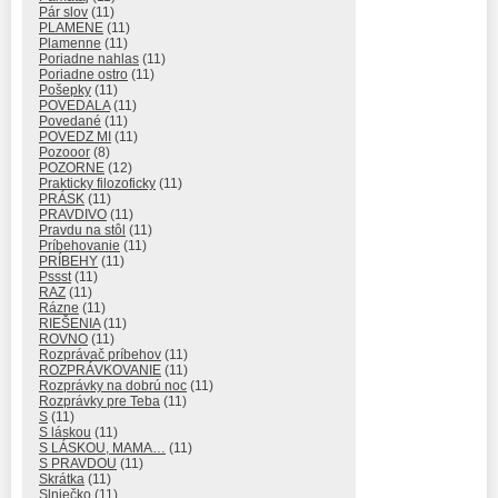
Pár slov
(11)
PLAMENE
(11)
Plamenne
(11)
Poriadne nahlas
(11)
Poriadne ostro
(11)
Pošepky
(11)
POVEDALA
(11)
Povedané
(11)
POVEDZ MI
(11)
Pozooor
(8)
POZORNE
(12)
Prakticky filozoficky
(11)
PRÁSK
(11)
PRAVDIVO
(11)
Pravdu na stôl
(11)
Príbehovanie
(11)
PRÍBEHY
(11)
Pssst
(11)
RAZ
(11)
Rázne
(11)
RIEŠENIA
(11)
ROVNO
(11)
Rozprávač príbehov
(11)
ROZPRÁVKOVANIE
(11)
Rozprávky na dobrú noc
(11)
Rozprávky pre Teba
(11)
S
(11)
S láskou
(11)
S LÁSKOU, MAMA…
(11)
S PRAVDOU
(11)
Skrátka
(11)
Slniečko
(11)