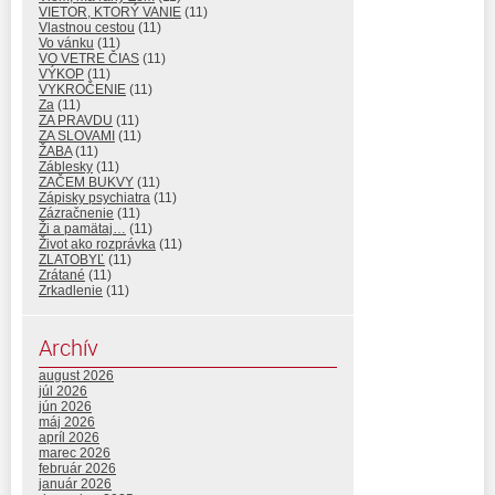
VIETOR, KTORÝ VANIE
(11)
Vlastnou cestou
(11)
Vo vánku
(11)
VO VETRE ČIAS
(11)
VÝKOP
(11)
VYKROČENIE
(11)
Za
(11)
ZA PRAVDU
(11)
ZA SLOVAMI
(11)
ŽABA
(11)
Záblesky
(11)
ZAČEM BUKVY
(11)
Zápisky psychiatra
(11)
Zázračnenie
(11)
Ži a pamätaj…
(11)
Život ako rozprávka
(11)
ZLATOBYĽ
(11)
Zrátané
(11)
Zrkadlenie
(11)
Archív
august 2026
júl 2026
jún 2026
máj 2026
apríl 2026
marec 2026
február 2026
január 2026