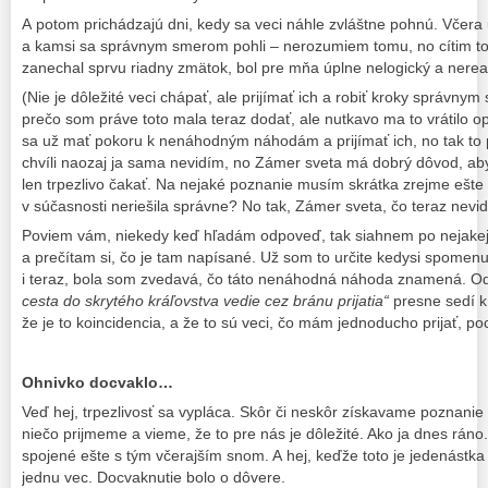
A potom prichádzajú dni, kedy sa veci náhle zvláštne pohnú. Včera
a kamsi sa správnym smerom pohli – nerozumiem tomu, no cítim to
zanechal sprvu riadny zmätok, bol pre mňa úplne nelogický a nereal
(Nie je dôležité veci chápať, ale prijímať ich a robiť kroky správn
prečo som práve toto mala teraz dodať, ale nutkavo ma to vrátilo 
sa už mať pokoru k nenáhodným náhodám a prijímať ich, no tak to p
chvíli naozaj ja sama nevidím, no Zámer sveta má dobrý dôvod, aby
len trpezlivo čakať. Na nejaké poznanie musím skrátka zrejme ešte
v súčasnosti neriešila správne? No tak, Zámer sveta, čo teraz nevi
Poviem vám, niekedy keď hľadám odpoveď, tak siahnem po nejakej
a prečítam si, čo je tam napísané. Už som to určite kedysi spomen
i teraz, bola som zvedavá, čo táto nenáhodná náhoda znamená. 
cesta do skrytého kráľovstva vedie cez bránu prijatia“
presne sedí k 
že je to koincidencia, a že to sú veci, čo mám jednoducho prijať, p
Ohnivko docvaklo…
Veď hej, trpezlivosť sa vypláca. Skôr či neskôr získavame poznanie
niečo prijmeme a vieme, že to pre nás je dôležité. Ako ja dnes ráno
spojené ešte s tým včerajším snom. A hej, keďže toto je jedenástk
jednu vec. Docvaknutie bolo o dôvere.