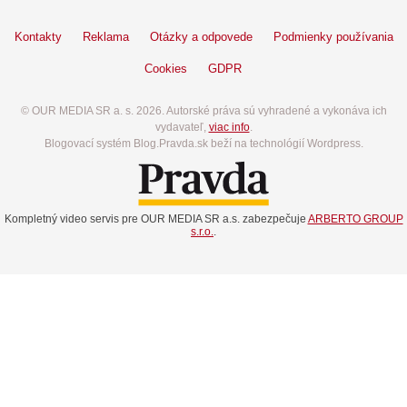
Kontakty
Reklama
Otázky a odpovede
Podmienky používania
Cookies
GDPR
© OUR MEDIA SR a. s. 2026. Autorské práva sú vyhradené a vykonáva ich
vydavateľ,
viac info
.
Blogovací systém Blog.Pravda.sk beží na technológií Wordpress.
Kompletný video servis pre OUR MEDIA SR a.s. zabezpečuje
ARBERTO GROUP
s.r.o.
.