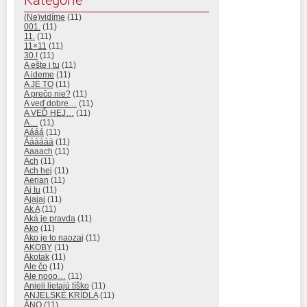
(Ne)vidíme
(11)
001.
(11)
11.
(11)
11×11
(11)
30.!
(11)
A ešte i tu
(11)
A ideme
(11)
A JE TO
(11)
A prečo nie?
(11)
A veď dobre…
(11)
A VEĎ HEJ…
(11)
A…
(11)
Aááá
(11)
Áááááá
(11)
Aaaach
(11)
Ach
(11)
Ach hej
(11)
Aerian
(11)
Aj tu
(11)
Ajajaj
(11)
Ak A
(11)
Aká je pravda
(11)
Ako
(11)
Ako je to naozaj
(11)
AKOBY
(11)
Akotak
(11)
Ale čo
(11)
Ale nooo…
(11)
Anjeli lietajú tíško
(11)
ANJELSKÉ KRÍDLA
(11)
ÁNO
(11)