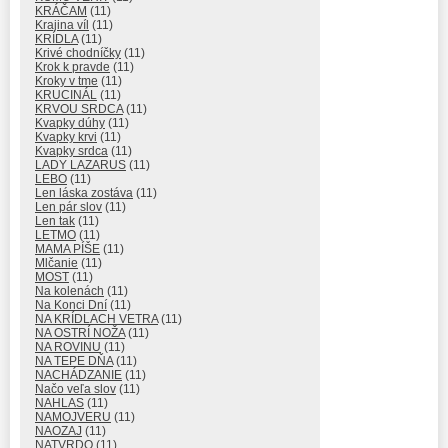
KRÁČAM
(11)
Krajina víl
(11)
KRÍDLA
(11)
Krivé chodníčky
(11)
Krok k pravde
(11)
Kroky v tme
(11)
KRUCINÁL
(11)
KRVOU SRDCA
(11)
Kvapky dúhy
(11)
Kvapky krvi
(11)
Kvapky srdca
(11)
LADY LAZARUS
(11)
LEBO
(11)
Len láska zostáva
(11)
Len pár slov
(11)
Len tak
(11)
LETMO
(11)
MAMA PÍŠE
(11)
Mlčanie
(11)
MOST
(11)
Na kolenách
(11)
Na Konci Dní
(11)
NA KRÍDLACH VETRA
(11)
NA OSTRÍ NOŽA
(11)
NA ROVINU
(11)
NA TEPE DŇA
(11)
NACHÁDZANIE
(11)
Načo veľa slov
(11)
NAHLAS
(11)
NAMOJVERU
(11)
NAOZAJ
(11)
NATVRDO
(11)