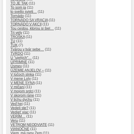
TO JE TAK
(11)
To som ja
(11)
to svetlo svieti…
(11)
Tornádo
(11)
TORNÁDO SA VRACIA
(11)
TORNÁDO V AKCII
(11)
Tou cestou, ktorou si šiel…
(11)
Tri vety
(11)
TROŠKA
(11)
TU
(11)
ŤUK
(7)
Tvárou v tvár sebe…
(11)
TVRDO
(11)
U "ujetých"…
(11)
ÚPRIMNE
(11)
Úsmev
(11)
ÚZEMIE ANJELOV –
(11)
V lúčoch slnka
(11)
V mene Loly
(11)
V MENE SYNA
(11)
V mlčaní
(11)
V mojom srdci
(11)
V skorom ráne
(11)
V tichu dychu
(11)
Veď hej
(11)
Vedeli ste?
(11)
Vedieť viac
(11)
VERÍM…
(11)
Veru
(11)
VETROM NEODVIATE
(11)
VIANOČNE
(11)
Viem, má rany Zem
(11)