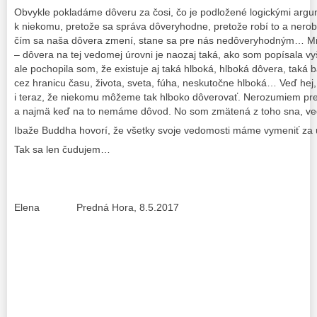
Obvykle pokladáme dôveru za čosi, čo je podložené logickými ar
k niekomu, pretože sa správa dôveryhodne, pretože robí to a nerob
čím sa naša dôvera zmení, stane sa pre nás nedôveryhodným… Mňa
– dôvera na tej vedomej úrovni je naozaj taká, ako som popísala vyš
ale pochopila som, že existuje aj taká hlboká, hlboká dôvera, taká b
cez hranicu času, života, sveta, fúha, neskutočne hlboká… Veď hej
i teraz, že niekomu môžeme tak hlboko dôverovať. Nerozumiem preč
a najmä keď na to nemáme dôvod. No som zmätená z toho sna, ve
Ibaže Buddha hovorí, že všetky svoje vedomosti máme vymeniť za ú
Tak sa len čudujem…
Elena Predná Hora, 8.5.2017