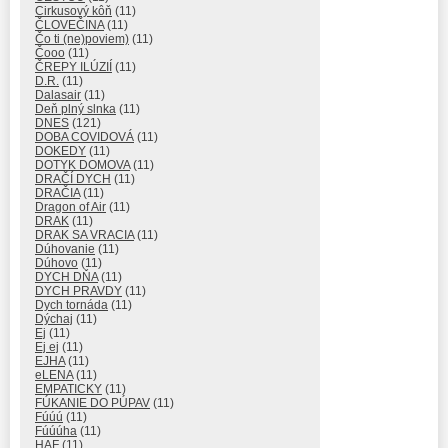
Cirkusový kôň
(11)
ČLOVEČINA
(11)
Čo ti (ne)poviem)
(11)
Čooo
(11)
ČREPY ILÚZIÍ
(11)
D.R.
(11)
Dalasair
(11)
Deň plný slnka
(11)
DNES
(121)
DOBA COVIDOVÁ
(11)
DOKEDY
(11)
DOTYK DOMOVA
(11)
DRAČÍ DYCH
(11)
DRAČIA
(11)
Dragon of Air
(11)
DRAK
(11)
DRAK SA VRACIA
(11)
Dúhovanie
(11)
Dúhovo
(11)
DYCH DŇA
(11)
DYCH PRAVDY
(11)
Dych tornáda
(11)
Dýchaj
(11)
Ej
(11)
Ej ej
(11)
EJHA
(11)
eLENA
(11)
EMPATICKY
(11)
FÚKANIE DO PÚPAV
(11)
Fúúú
(11)
Fúúúha
(11)
HAF
(11)