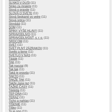
SLNKO V DUŠI
(11)
Slnko za mrakmi
(11)
Slová o pravde
(11)
SLOVÁ O SVETE
(11)
Slová šepkané vo vetre
(11)
Slová srdca
(11)
Slovááá
(11)
SOM
(11)
ŠPINY VYŠE HLAVY
(11)
SPRAVODLIVO
(11)
SPRAVODLIVOSŤ, s. r. o.
(11)
SRDCOM
(11)
SVET
(11)
SVET PLNÝ ZÁZRAKOV
(11)
Svetlo a tiene
(11)
SVETLO V NÁS
(11)
Tááák
(11)
TAK
(11)
Tak naozaj
(9)
Tak tak
(11)
Taká je pravda
(11)
TAKTO
(11)
TAKŽE TAK
(11)
Takže zasa raz
(11)
ŤAŽKÉ ČASY
(11)
Téééda
(11)
TEP DŇA
(11)
TERAZ
(11)
Ticho a nahlas
(11)
TÍŠENIE
(11)
Tíško
(11)
To je ono
(11)