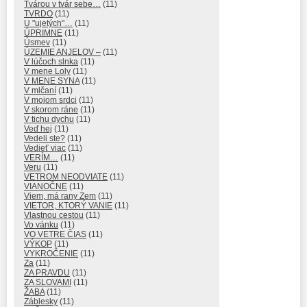
Tvárou v tvár sebe…
(11)
TVRDO
(11)
U "ujetých"…
(11)
ÚPRIMNE
(11)
Úsmev
(11)
ÚZEMIE ANJELOV –
(11)
V lúčoch slnka
(11)
V mene Loly
(11)
V MENE SYNA
(11)
V mlčaní
(11)
V mojom srdci
(11)
V skorom ráne
(11)
V tichu dychu
(11)
Veď hej
(11)
Vedeli ste?
(11)
Vedieť viac
(11)
VERÍM…
(11)
Veru
(11)
VETROM NEODVIATE
(11)
VIANOČNE
(11)
Viem, má rany Zem
(11)
VIETOR, KTORÝ VANIE
(11)
Vlastnou cestou
(11)
Vo vánku
(11)
VO VETRE ČIAS
(11)
VÝKOP
(11)
VYKROČENIE
(11)
Za
(11)
ZA PRAVDU
(11)
ZA SLOVAMI
(11)
ŽABA
(11)
Záblesky
(11)