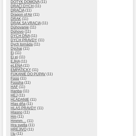
DOTYK DOMOVA
(11)
DRAČÍ DYCH
(11)
DRAČIA
(11)
Dragon of Air
(11)
DRAK
(11)
DRAK SA VRACIA
(11)
Dúhovanie
(11)
Dúhovo
(11)
DYCH DŇA
(11)
DYCH PRAVDY
(11)
Dych tornáda
(11)
Dýchaj
(11)
Ej
(11)
Ej ej
(11)
EJHA
(11)
eLENA
(11)
EMPATICKY
(11)
FÚKANIE DO PÚPAV
(11)
Fúúú
(11)
Fúúúha
(11)
HAF
(11)
Hanba
(11)
HEJ
(11)
HĽADANIE
(11)
Hlas dňa
(11)
HLAS PRAVDY
(11)
Hlasno
(11)
Hm
(11)
Hmmm…
(11)
Hra svetla
(11)
HREJIVO
(11)
I tu
(11)