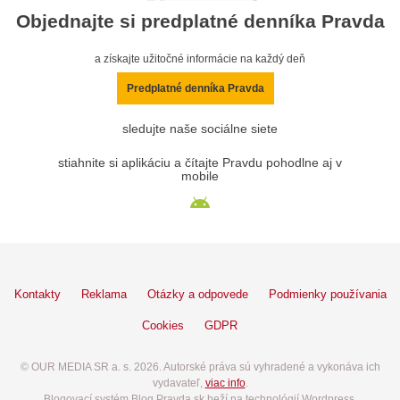
Objednajte si predplatné denníka Pravda
a získajte užitočné informácie na každý deň
Predplatné denníka Pravda
sledujte naše sociálne siete
stiahnite si aplikáciu a čítajte Pravdu pohodlne aj v
mobile
Kontakty
Reklama
Otázky a odpovede
Podmienky používania
Cookies
GDPR
© OUR MEDIA SR a. s. 2026. Autorské práva sú vyhradené a vykonáva ich
vydavateľ,
viac info
.
Blogovací systém Blog.Pravda.sk beží na technológií Wordpress.