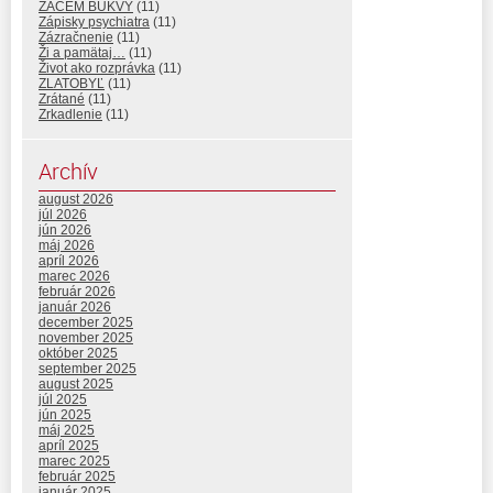
ZAČEM BUKVY
(11)
Zápisky psychiatra
(11)
Zázračnenie
(11)
Ži a pamätaj…
(11)
Život ako rozprávka
(11)
ZLATOBYĽ
(11)
Zrátané
(11)
Zrkadlenie
(11)
Archív
august 2026
júl 2026
jún 2026
máj 2026
apríl 2026
marec 2026
február 2026
január 2026
december 2025
november 2025
október 2025
september 2025
august 2025
júl 2025
jún 2025
máj 2025
apríl 2025
marec 2025
február 2025
január 2025