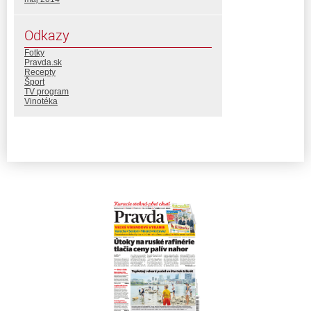
Odkazy
Fotky
Pravda.sk
Recepty
Šport
TV program
Vinotéka