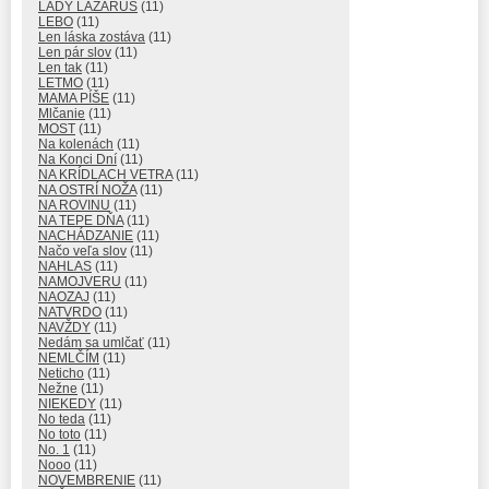
LADY LAZARUS
(11)
LEBO
(11)
Len láska zostáva
(11)
Len pár slov
(11)
Len tak
(11)
LETMO
(11)
MAMA PÍŠE
(11)
Mlčanie
(11)
MOST
(11)
Na kolenách
(11)
Na Konci Dní
(11)
NA KRÍDLACH VETRA
(11)
NA OSTRÍ NOŽA
(11)
NA ROVINU
(11)
NA TEPE DŇA
(11)
NACHÁDZANIE
(11)
Načo veľa slov
(11)
NAHLAS
(11)
NAMOJVERU
(11)
NAOZAJ
(11)
NATVRDO
(11)
NAVŽDY
(11)
Nedám sa umlčať
(11)
NEMLČÍM
(11)
Neticho
(11)
Nežne
(11)
NIEKEDY
(11)
No teda
(11)
No toto
(11)
No. 1
(11)
Nooo
(11)
NOVEMBRENIE
(11)