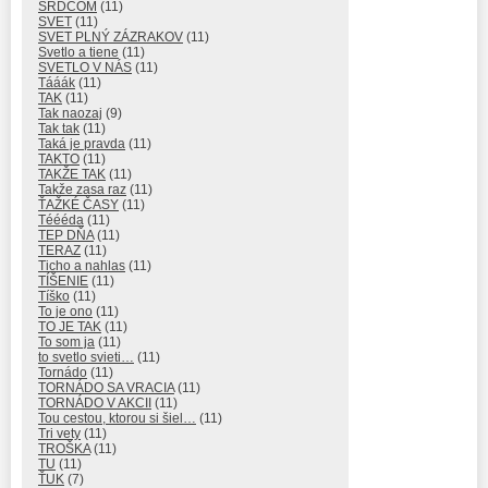
SRDCOM
(11)
SVET
(11)
SVET PLNÝ ZÁZRAKOV
(11)
Svetlo a tiene
(11)
SVETLO V NÁS
(11)
Tááák
(11)
TAK
(11)
Tak naozaj
(9)
Tak tak
(11)
Taká je pravda
(11)
TAKTO
(11)
TAKŽE TAK
(11)
Takže zasa raz
(11)
ŤAŽKÉ ČASY
(11)
Téééda
(11)
TEP DŇA
(11)
TERAZ
(11)
Ticho a nahlas
(11)
TÍŠENIE
(11)
Tíško
(11)
To je ono
(11)
TO JE TAK
(11)
To som ja
(11)
to svetlo svieti…
(11)
Tornádo
(11)
TORNÁDO SA VRACIA
(11)
TORNÁDO V AKCII
(11)
Tou cestou, ktorou si šiel…
(11)
Tri vety
(11)
TROŠKA
(11)
TU
(11)
ŤUK
(7)