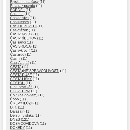
Blýskanie na časy
(11)
Bola raz pravda
(11)
BORDEL
(11)
Čakanie
(11)
Čas detstva
(11)
Čas lumpov
(11)
ČAS ODPOVEDÍ
(11)
Čas otázok
(11)
ČAS PRAVDY
(11)
ČAS PRÍBEHOV
(11)
Čas šancí
(11)
ČAS SRDCA
(11)
Čas vykročiť
(11)
Čas zrúd
(11)
Časmi
(11)
Čau, Augiáš
(11)
CESTA
(11)
CESTA (NE)SPRAVODLIVOSTI
(11)
CESTA DUŠE
(11)
CESTA LÍŠKY
(11)
CESTOU
(11)
Cirkusový kôň
(11)
ČLOVEČINA
(11)
Čo ti (ne)poviem)
(11)
Čooo
(11)
ČREPY ILÚZIÍ
(11)
D.R.
(11)
Dalasair
(11)
Deň plný slnka
(11)
DNES
(121)
DOBA COVIDOVÁ
(11)
DOKEDY
(11)