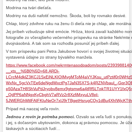
Modrina na tvári dieťaťa.
Modriny na duši nafotiť nemožno. Škoda, boli by rovnako desivé.
Chlap, ktorý zdvihne ruku na ženu či dieťa nie je chlap, ale morálna
Jej príbeh vzbudzuje silné emócie. Hrôza, ktorá zavalí každého no
fotografie zo včerajšieho večerného príspevku na stránke Nekŕmte
dvojnásobná. A tak som sa rozhodla posunúť jej príbeh ďalej.
V tom príspevku pani Petra Jakubove hovorí o svojej životnej situáci
vystavená údajne zo strany bývalého manžela.
https://www.facebook.com/nekrmtenasodpadom/posts/239398814
__xts__%5B0%5D=68.ARDi-
LCrcM4dklZ3KCJ1SxEiNLKIOIMvgMToM4aVYJKsu_utPztif0r0WHz5_
WxNx_5gcVxTEe6deNgdWxctPg7JaN35X7S-k4RZNVbaul_-Gqr3O
p50AzaTH8ShVuPdJryobv8emx9gtsmw6a4tRf5LTpkTR1UYY1fxQ5
_QdPP6aNNgxKyCbghV7aRVz2r8XzfiMxyuLV8pl-
5JWERGhMtlFAIFKIuNeOr7xIJ9rTBgetHsrugCOy1dBu4XhIWjcKTt
Prípad má naozaj veľa rovín.
Jednou z rovín je potreba pomoci.
Ozvalo sa veľa ľudí s ponuko
i jej, s dočasným ubytovaním, dokonca aj právnou pomocou. Je úža
láskavých a súcitiacich ľudí…