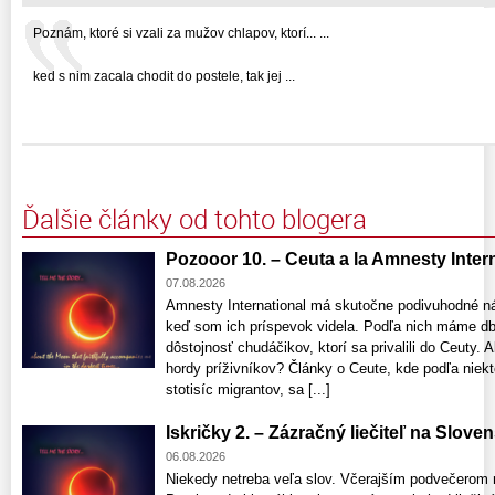
Poznám, ktoré si vzali za mužov chlapov, ktorí... ...
ked s nim zacala chodit do postele, tak jej ...
Ďalšie články od tohto blogera
Pozooor 10. – Ceuta a la Amnesty Interna
07.08.2026
Amnesty International má skutočne podivuhodné n
keď som ich príspevok videla. Podľa nich máme db
dôstojnosť chudáčikov, ktorí sa privalili do Ceuty
hordy príživníkov? Články o Ceute, kde podľa niekt
stotisíc migrantov, sa [...]
Iskričky 2. – Zázračný liečiteľ na Slove
06.08.2026
Niekedy netreba veľa slov. Včerajším podvečerom 