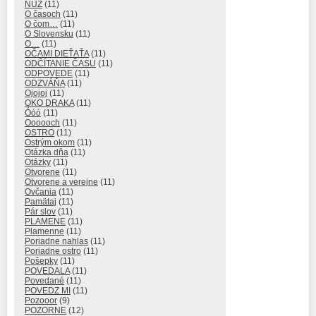
NUŽ
(11)
O časoch
(11)
O čom…
(11)
O Slovensku
(11)
O…
(11)
OČAMI DIEŤAŤA
(11)
ODČÍTANIE ČASU
(11)
ODPOVEDE
(11)
ODZVÁŇA
(11)
Ojojoj
(11)
OKO DRAKA
(11)
Óóó
(11)
Oooooch
(11)
OSTRO
(11)
Ostrým okom
(11)
Otázka dňa
(11)
Otázky
(11)
Otvorene
(11)
Otvorene a verejne
(11)
Ovčania
(11)
Pamätaj
(11)
Pár slov
(11)
PLAMENE
(11)
Plamenne
(11)
Poriadne nahlas
(11)
Poriadne ostro
(11)
Pošepky
(11)
POVEDALA
(11)
Povedané
(11)
POVEDZ MI
(11)
Pozooor
(9)
POZORNE
(12)