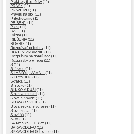
Prakticky filozoficky
(11)
PRÁSK
(11)
PRAVDIVO
(11)
Pravdu na stôl
(11)
Príbehovanie
(11)
PRÍBEHY
(11)
Pssst
(11)
RAZ
(11)
Rázne
(11)
RIEŠENIA
(11)
ROVNO
(11)
Rozprávač príbehov
(11)
ROZPRÁVKOVANIE
(11)
Rozprávky na dobrú noc
(11)
Rozprávky pre Teba
(11)
S
(11)
S láskou
(11)
S LÁSKOU, MAMA…
(11)
S PRAVDOU
(11)
Skrátka
(11)
Slniečko
(11)
SLNKO V DUŠI
(11)
Slnko za mrakmi
(11)
Slová o pravde
(11)
SLOVÁ O SVETE
(11)
Slová šepkané vo vetre
(11)
Slová srdca
(11)
Slovááá
(11)
SOM
(11)
ŠPINY VYŠE HLAVY
(11)
SPRAVODLIVO
(11)
SPRAVODLIVOSŤ, s. r. o.
(11)