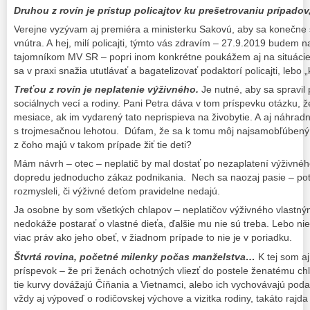
Druhou z rovín je prístup policajtov ku prešetrovaniu prípado
Verejne vyzývam aj premiéra a ministerku Sakovú, aby sa konečne s
vnútra. A hej, milí policajti, týmto vás zdravím – 27.9.2019 budem n
tajomníkom MV SR – popri inom konkrétne poukážem aj na situácie
sa v praxi snažia ututlávať a bagatelizovať podaktorí policajti, leb
Treťou z rovín je neplatenie výživného.
Je nutné, aby sa spravil 
sociálnych vecí a rodiny. Pani Petra dáva v tom príspevku otázku, že 
mesiace, ak im vydarený tato neprispieva na živobytie. A aj náhradn
s trojmesačnou lehotou. Dúfam, že sa k tomu môj najsamobľúbený m
z čoho majú v takom prípade žiť tie deti?
Mám návrh – otec – neplatič by mal dostať po nezaplatení výživn
dopredu jednoducho zákaz podnikania. Nech sa naozaj pasie – pot
rozmysleli, či výživné deťom pravidelne nedajú.
Ja osobne by som všetkých chlapov – neplatičov výživného vlastným
nedokáže postarať o vlastné dieťa, ďalšie mu nie sú treba. Lebo nie
viac práv ako jeho obeť, v žiadnom prípade to nie je v poriadku.
Štvrtá rovina, početné milenky počas manželstva…
K tej som aj
príspevok – že pri ženách ochotných vliezť do postele ženatému chl
tie kurvy dovážajú Číňania a Vietnamci, alebo ich vychovávajú podakt
vždy aj výpoveď o rodičovskej výchove a vizitka rodiny, takáto ra