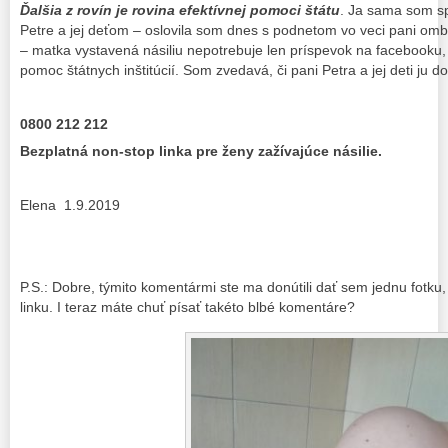
Ďalšia z rovín je rovina efektívnej pomoci štátu
. Ja sama som s
Petre a jej deťom – oslovila som dnes s podnetom vo veci pani om
– matka vystavená násiliu nepotrebuje len príspevok na facebooku, a
pomoc štátnych inštitúcií. Som zvedavá, či pani Petra a jej deti ju 
0800 212 212
Bezplatná non-stop linka pre ženy zažívajúce násilie.
Elena 1.9.2019
P.S.: Dobre, týmito komentármi ste ma donútili dať sem jednu fotku,
linku. I teraz máte chuť písať takéto blbé komentáre?