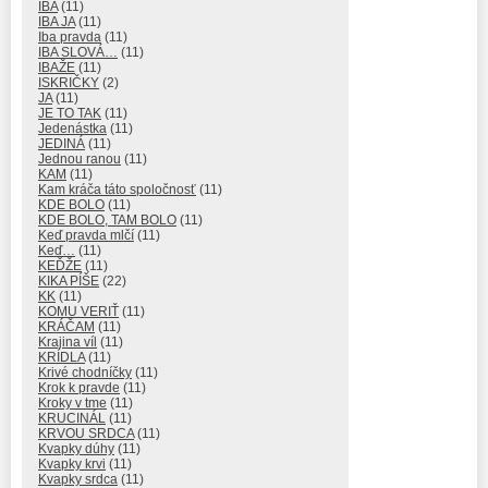
IBA
(11)
IBA JA
(11)
Iba pravda
(11)
IBA SLOVÁ…
(11)
IBAŽE
(11)
ISKRIČKY
(2)
JA
(11)
JE TO TAK
(11)
Jedenástka
(11)
JEDINÁ
(11)
Jednou ranou
(11)
KAM
(11)
Kam kráča táto spoločnosť
(11)
KDE BOLO
(11)
KDE BOLO, TAM BOLO
(11)
Keď pravda mlčí
(11)
Keď…
(11)
KEĎŽE
(11)
KIKA PÍŠE
(22)
KK
(11)
KOMU VERIŤ
(11)
KRÁČAM
(11)
Krajina víl
(11)
KRÍDLA
(11)
Krivé chodníčky
(11)
Krok k pravde
(11)
Kroky v tme
(11)
KRUCINÁL
(11)
KRVOU SRDCA
(11)
Kvapky dúhy
(11)
Kvapky krvi
(11)
Kvapky srdca
(11)