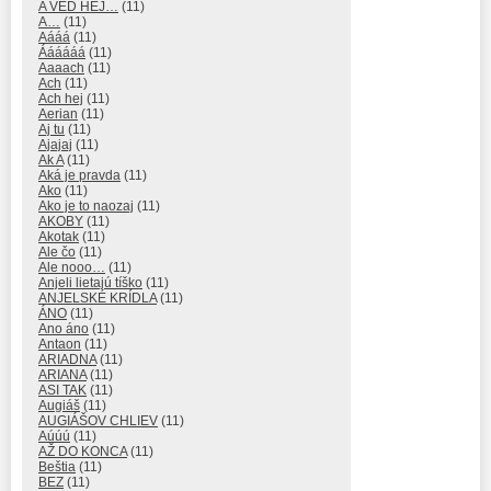
A VEĎ HEJ…
(11)
A…
(11)
Aááá
(11)
Áááááá
(11)
Aaaach
(11)
Ach
(11)
Ach hej
(11)
Aerian
(11)
Aj tu
(11)
Ajajaj
(11)
Ak A
(11)
Aká je pravda
(11)
Ako
(11)
Ako je to naozaj
(11)
AKOBY
(11)
Akotak
(11)
Ale čo
(11)
Ale nooo…
(11)
Anjeli lietajú tíško
(11)
ANJELSKÉ KRÍDLA
(11)
ÁNO
(11)
Ano áno
(11)
Antaon
(11)
ARIADNA
(11)
ARIANA
(11)
ASI TAK
(11)
Augiáš
(11)
AUGIÁŠOV CHLIEV
(11)
Aúúú
(11)
AŽ DO KONCA
(11)
Beštia
(11)
BEZ
(11)