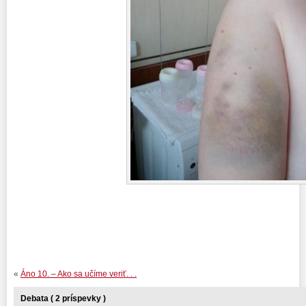
«
Áno 10. – Ako sa učíme veriť. . .
Debata ( 2 príspevky )