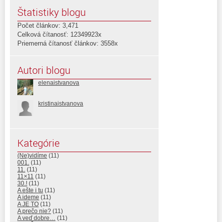
Štatistiky blogu
Počet článkov: 3,471
Celková čítanosť: 12349923x
Priemerná čítanosť článkov: 3558x
Autori blogu
elenaistvanova
kristinaistvanova
Kategórie
(Ne)vidíme
(11)
001.
(11)
11.
(11)
11×11
(11)
30.!
(11)
A ešte i tu
(11)
A ideme
(11)
A JE TO
(11)
A prečo nie?
(11)
A veď dobre…
(11)