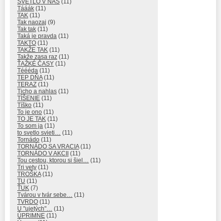
SVETLO V NÁS
(11)
Tááák
(11)
TAK
(11)
Tak naozaj
(9)
Tak tak
(11)
Taká je pravda
(11)
TAKTO
(11)
TAKŽE TAK
(11)
Takže zasa raz
(11)
ŤAŽKÉ ČASY
(11)
Téééda
(11)
TEP DŇA
(11)
TERAZ
(11)
Ticho a nahlas
(11)
TÍŠENIE
(11)
Tíško
(11)
To je ono
(11)
TO JE TAK
(11)
To som ja
(11)
to svetlo svieti…
(11)
Tornádo
(11)
TORNÁDO SA VRACIA
(11)
TORNÁDO V AKCII
(11)
Tou cestou, ktorou si šiel…
(11)
Tri vety
(11)
TROŠKA
(11)
TU
(11)
ŤUK
(7)
Tvárou v tvár sebe…
(11)
TVRDO
(11)
U "ujetých"…
(11)
ÚPRIMNE
(11)