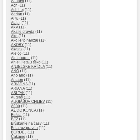
Aaaach
(11)
Ach
(11)
Ach hej
(11)
Aerian
(11)
Aj tu
(11)
Ajajaj
(11)
Ak A
(11)
Aká je pravda
(11)
Ako
(11)
Ako je to naozaj
(11)
AKOBY
(11)
Akotak
(11)
Ale čo
(11)
Ale nooo…
(11)
Anjeli lietajú tíško
(11)
ANJELSKÉ KRÍDLA
(11)
ÁNO
(11)
Ano áno
(11)
Antaon
(11)
ARIADNA
(11)
ARIANA
(11)
ASI TAK
(11)
Augiáš
(11)
AUGIÁŠOV CHLIEV
(11)
Aúúú
(11)
AŽ DO KONCA
(11)
Beštia
(11)
BEZ
(11)
Blýskanie na časy
(11)
Bola raz pravda
(11)
BORDEL
(11)
Čakanie
(11)