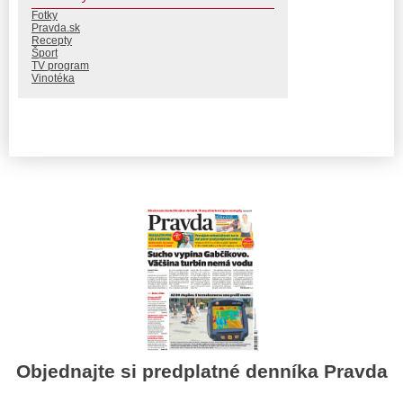
Fotky
Pravda.sk
Recepty
Šport
TV program
Vinotéka
Objednajte si predplatné denníka Pravda