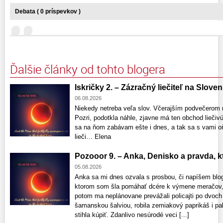
Debata ( 0 príspevkov )
Ďalšie články od tohto blogera
Iskričky 2. – Zázračný liečiteľ na Slove
06.08.2026
Niekedy netreba veľa slov. Včerajším podvečerom 
Pozri, podotkla náhle, zjavne má ten obchod liečivú 
sa na ňom zabávam ešte i dnes, a tak sa s vami o
lieči… Elena
Pozooor 9. – Anka, Denisko a pravda, ktor
05.08.2026
Anka sa mi dnes ozvala s prosbou, či napíšem blo
ktorom som šla pomáhať dcére k výmene meračov, 
potom ma neplánovane prevážali policajti po dvoch
šamanskou šalviou, robila zemiakový paprikáš i pala
stihla kúpiť. Zdanlivo nesúrodé veci [...]