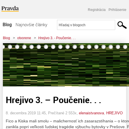
Registrácia
Prihlásenie
Blog
Najnovšie články
Najčítanejšie články
Blog
>
otvorene
>
Hrejivo 3. - Poučenie. . .
Najkomentovanejšie články
Zoznam blogov
Komerčné blogy
Hrejivo 3. – Poučenie. . .
8. decembra 2019 11:45
, Prečítané 2 553x,
elenaistvanova
,
HREJIVO
Fico a Kiska mali smolu – malichernosť ich zasarazstíhania – o ktor
zanikla popri veľkosti ľudskej tragédie výbuchu bytovky v Prešove. P