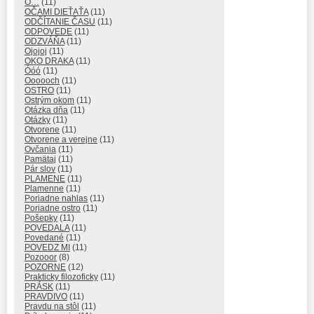
O…
(11)
OČAMI DIEŤAŤA
(11)
ODČÍTANIE ČASU
(11)
ODPOVEDE
(11)
ODZVÁŇA
(11)
Ojojoj
(11)
OKO DRAKA
(11)
Óóó
(11)
Oooooch
(11)
OSTRO
(11)
Ostrým okom
(11)
Otázka dňa
(11)
Otázky
(11)
Otvorene
(11)
Otvorene a verejne
(11)
Ovčania
(11)
Pamätaj
(11)
Pár slov
(11)
PLAMENE
(11)
Plamenne
(11)
Poriadne nahlas
(11)
Poriadne ostro
(11)
Pošepky
(11)
POVEDALA
(11)
Povedané
(11)
POVEDZ MI
(11)
Pozooor
(8)
POZORNE
(12)
Prakticky filozoficky
(11)
PRÁSK
(11)
PRAVDIVO
(11)
Pravdu na stôl
(11)