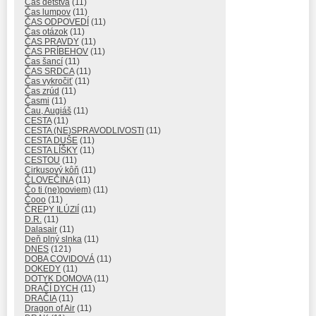
Čas detstva
(11)
Čas lumpov
(11)
ČAS ODPOVEDÍ
(11)
Čas otázok
(11)
ČAS PRAVDY
(11)
ČAS PRÍBEHOV
(11)
Čas šancí
(11)
ČAS SRDCA
(11)
Čas vykročiť
(11)
Čas zrúd
(11)
Časmi
(11)
Čau, Augiáš
(11)
CESTA
(11)
CESTA (NE)SPRAVODLIVOSTI
(11)
CESTA DUŠE
(11)
CESTA LÍŠKY
(11)
CESTOU
(11)
Cirkusový kôň
(11)
ČLOVEČINA
(11)
Čo ti (ne)poviem)
(11)
Čooo
(11)
ČREPY ILÚZIÍ
(11)
D.R.
(11)
Dalasair
(11)
Deň plný slnka
(11)
DNES
(121)
DOBA COVIDOVÁ
(11)
DOKEDY
(11)
DOTYK DOMOVA
(11)
DRAČÍ DYCH
(11)
DRAČIA
(11)
Dragon of Air
(11)