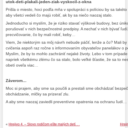
utok-deti-plakali-jeden-ziak-vyskocil-z-okna
Prišla o miesto, hoci podľa mňa v spolupráci s políciou by sa takéto 
aby všetci vedeli čo majú robiť, ak by sa niečo naozaj stalo.
Jednoducho si myslím, že je riziko stavať výškové budovy, bez úni
porušovať v nich bezpečnostné predpisy. A nechať v nich bývať ľudí
precvičovanie, čo by mali robiť, keby…
Viem, že niektorým sa môj návrh nebude páčiť, lenže a čo? Mali by
cvičenia aspoň raz ročne s informovaním obyvateľov panelákov o p
Myslím, že by to mohlo zachrániť nejaké životy. Lebo v tom prípad
napriek všetkému zlému čo sa stalo, bolo veľké šťastie, že sa to nes
obetí oveľa viac…
Záverom…
Moc si prajem, aby sme sa poučili a prestali sme obchádzať bezpečn
obchádzanie, mlčky sa prizerať zlu.
A aby sme naozaj zaviedli preventívne opatrenia na ochranu ľudí…
«
Hrejivo 4. – Slovo rodičom ešte malých detí. . .
Hreji