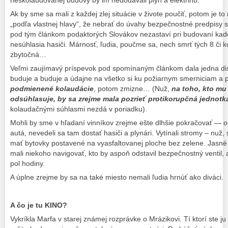
Ak by sme sa mali z každej zlej situácie v živote poučiť, potom je 
„podľa vlastnej hlavy“, že nebrať do úvahy bezpečnostné predpisy 
pod tým článkom podaktorých Slovákov nezastaví pri budovaní kade
nesúhlasia hasiči. Márnosť, ľudia, poučme sa, nech smrť tých 8 či ko
zbytočná…
Veľmi zaujímavý príspevok pod spomínaným článkom dala jedna disk
buduje a buduje a údajne na všetko si ku požiarnym smerniciam a 
podmienené kolaudácie
, potom zmizne… (Nuž,
na toho, kto mu
odsúhlasuje, by sa zrejme mala pozrieť protikorupčná jednotk
kolaudačnými súhlasmi nezdá v poriadku).
Mohli by sme v hľadaní vinníkov zrejme ešte dlhšie pokračovať — o
autá, nevedeli sa tam dostať hasiči a plynári. Vytínali stromy – nuž
mať bytovky postavené na vyasfaltovanej ploche bez zelene. Jasné že 
mali niekoho navigovať, kto by aspoň odstavil bezpečnostný ventil,
pol hodiny.
A úplne zrejme by sa na také miesto nemali ľudia hrnúť ako diváci.
A čo je tu KINO?
Vykríkla Marfa v starej známej rozprávke o Mrázikovi. Tí ktorí ste ju n