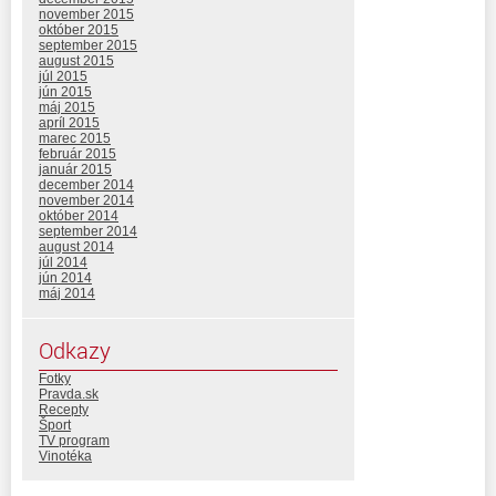
november 2015
október 2015
september 2015
august 2015
júl 2015
jún 2015
máj 2015
apríl 2015
marec 2015
február 2015
január 2015
december 2014
november 2014
október 2014
september 2014
august 2014
júl 2014
jún 2014
máj 2014
Odkazy
Fotky
Pravda.sk
Recepty
Šport
TV program
Vinotéka