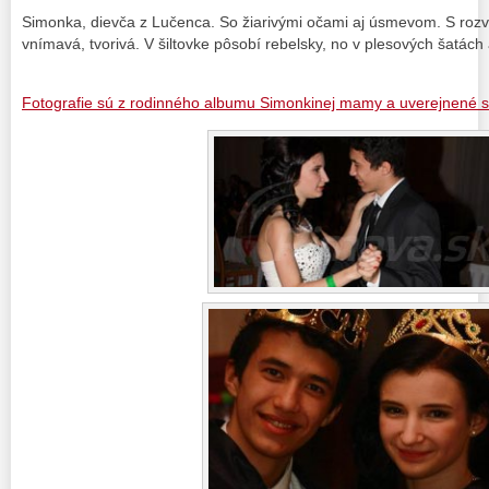
Simonka, dievča z Lučenca. So žiarivými očami aj úsmevom. S rozvia
vnímavá, tvorivá. V šiltovke pôsobí rebelsky, no v plesových šatách 
Fotografie sú z rodinného albumu Simonkinej mamy a uverejnené s