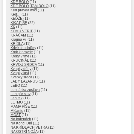
KDE BOLO
(11)
KDE BOLO, TAM BOLO
(11)
Keď pravda mlčí
(11)
Keď…
(11)
KEĎŽE
(11)
KIKA PÍŠE
(22)
KK
(11)
KOMU VERIŤ
(11)
KRÁČAM
(11)
Krajina víl
(11)
KRÍDLA
(11)
Krivé chodníčky
(11)
Krok k pravde
(11)
Kroky v tme
(11)
KRUCINÁL
(11)
KRVOU SRDCA
(11)
Kvapky dúhy
(11)
Kvapky krvi
(11)
Kvapky srdca
(11)
LADY LAZARUS
(11)
LEBO
(11)
Len láska zostáva
(11)
Len pár slov
(11)
Len tak
(11)
LETMO
(11)
MAMA PÍŠE
(11)
Mlčanie
(11)
MOST
(11)
Na kolenách
(11)
Na Konci Dní
(11)
NA KRÍDLACH VETRA
(11)
NA OSTRÍ NOŽA
(11)