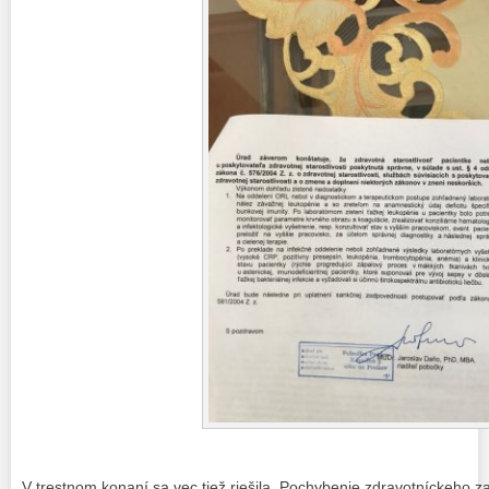
V trestnom konaní sa vec tiež riešila. Pochybenie zdravotníckeho 