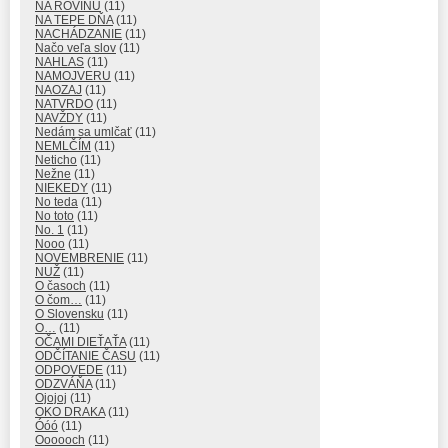
NA ROVINU
(11)
NA TEPE DŇA
(11)
NACHÁDZANIE
(11)
Načo veľa slov
(11)
NAHLAS
(11)
NAMOJVERU
(11)
NAOZAJ
(11)
NATVRDO
(11)
NAVŽDY
(11)
Nedám sa umlčať
(11)
NEMLČÍM
(11)
Neticho
(11)
Nežne
(11)
NIEKEDY
(11)
No teda
(11)
No toto
(11)
No. 1
(11)
Nooo
(11)
NOVEMBRENIE
(11)
NUŽ
(11)
O časoch
(11)
O čom…
(11)
O Slovensku
(11)
O…
(11)
OČAMI DIEŤAŤA
(11)
ODČÍTANIE ČASU
(11)
ODPOVEDE
(11)
ODZVÁŇA
(11)
Ojojoj
(11)
OKO DRAKA
(11)
Óóó
(11)
Oooooch
(11)