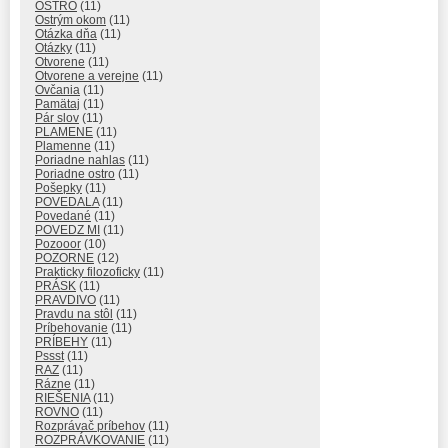
OSTRO
(11)
Ostrým okom
(11)
Otázka dňa
(11)
Otázky
(11)
Otvorene
(11)
Otvorene a verejne
(11)
Ovčania
(11)
Pamätaj
(11)
Pár slov
(11)
PLAMENE
(11)
Plamenne
(11)
Poriadne nahlas
(11)
Poriadne ostro
(11)
Pošepky
(11)
POVEDALA
(11)
Povedané
(11)
POVEDZ MI
(11)
Pozooor
(10)
POZORNE
(12)
Prakticky filozoficky
(11)
PRÁSK
(11)
PRAVDIVO
(11)
Pravdu na stôl
(11)
Príbehovanie
(11)
PRÍBEHY
(11)
Pssst
(11)
RAZ
(11)
Rázne
(11)
RIEŠENIA
(11)
ROVNO
(11)
Rozprávač príbehov
(11)
ROZPRÁVKOVANIE
(11)