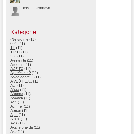
kristinaistvanova
Kategórie
(Ne)vidíme
(11)
001.
(11)
11.
(11)
11×11
(11)
30.!
(11)
A ešte i tu
(11)
A ideme
(11)
A JE TO
(11)
A prečo nie?
(11)
A veď dobre…
(11)
A VEĎ HEJ…
(11)
A…
(11)
Aááá
(11)
Áááááá
(11)
Aaaach
(11)
Ach
(11)
Ach hej
(11)
Aerian
(11)
Aj tu
(11)
Ajajaj
(11)
Ak A
(11)
Aká je pravda
(11)
Ako
(11)