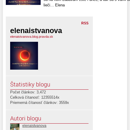
lieči… Elena
RSS
elenaistvanova
elenaistvanova.blog.pravda.sk
Štatistiky blogu
Počet článkov: 3,472
Celková čítanosť: 12355514x
Priemerná čítanosť článkov: 3559x
Autori blogu
elenaistvanova