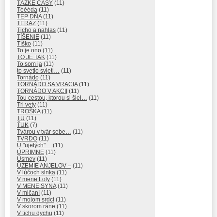
ŤAŽKÉ ČASY
(11)
Téééda
(11)
TEP DŇA
(11)
TERAZ
(11)
Ticho a nahlas
(11)
TÍŠENIE
(11)
Tíško
(11)
To je ono
(11)
TO JE TAK
(11)
To som ja
(11)
to svetlo svieti…
(11)
Tornádo
(11)
TORNÁDO SA VRACIA
(11)
TORNÁDO V AKCII
(11)
Tou cestou, ktorou si šiel…
(11)
Tri vety
(11)
TROŠKA
(11)
TU
(11)
ŤUK
(7)
Tvárou v tvár sebe…
(11)
TVRDO
(11)
U "ujetých"…
(11)
ÚPRIMNE
(11)
Úsmev
(11)
ÚZEMIE ANJELOV –
(11)
V lúčoch slnka
(11)
V mene Loly
(11)
V MENE SYNA
(11)
V mlčaní
(11)
V mojom srdci
(11)
V skorom ráne
(11)
V tichu dychu
(11)