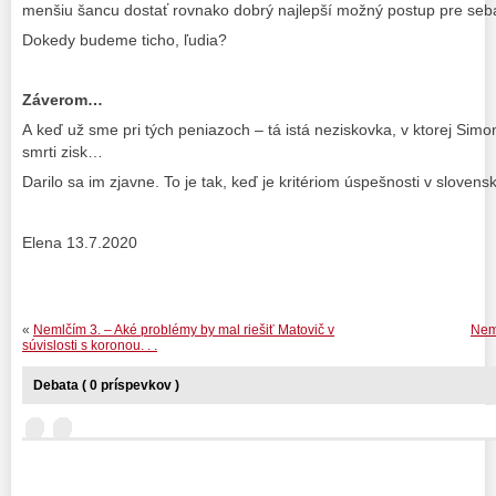
menšiu šancu dostať rovnako dobrý najlepší možný postup pre seba
Dokedy budeme ticho, ľudia?
Záverom…
A keď už sme pri tých peniazoch – tá istá neziskovka, v ktorej Simo
smrti zisk…
Darilo sa im zjavne. To je tak, keď je kritériom úspešnosti v slovens
Elena 13.7.2020
«
Nemlčím 3. – Aké problémy by mal riešiť Matovič v
Neml
súvislosti s koronou. . .
Debata ( 0 príspevkov )