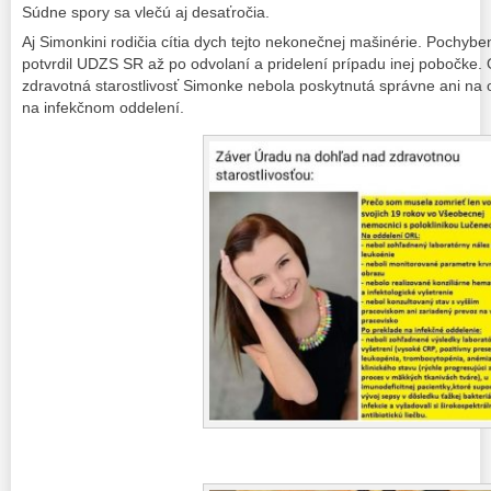
Súdne spory sa vlečú aj desaťročia.
Aj Simonkini rodičia cítia dych tejto nekonečnej mašinérie. Pochyb
potvrdil UDZS SR až po odvolaní a pridelení prípadu inej pobočke.
zdravotná starostlivosť Simonke nebola poskytnutá správne ani na 
na infekčnom oddelení.