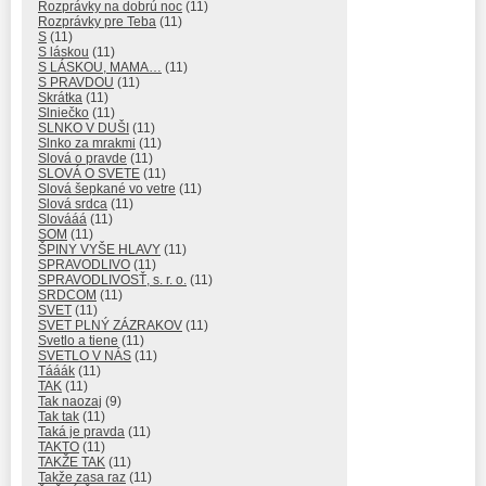
Rozprávky na dobrú noc
(11)
Rozprávky pre Teba
(11)
S
(11)
S láskou
(11)
S LÁSKOU, MAMA…
(11)
S PRAVDOU
(11)
Skrátka
(11)
Slniečko
(11)
SLNKO V DUŠI
(11)
Slnko za mrakmi
(11)
Slová o pravde
(11)
SLOVÁ O SVETE
(11)
Slová šepkané vo vetre
(11)
Slová srdca
(11)
Slovááá
(11)
SOM
(11)
ŠPINY VYŠE HLAVY
(11)
SPRAVODLIVO
(11)
SPRAVODLIVOSŤ, s. r. o.
(11)
SRDCOM
(11)
SVET
(11)
SVET PLNÝ ZÁZRAKOV
(11)
Svetlo a tiene
(11)
SVETLO V NÁS
(11)
Tááák
(11)
TAK
(11)
Tak naozaj
(9)
Tak tak
(11)
Taká je pravda
(11)
TAKTO
(11)
TAKŽE TAK
(11)
Takže zasa raz
(11)