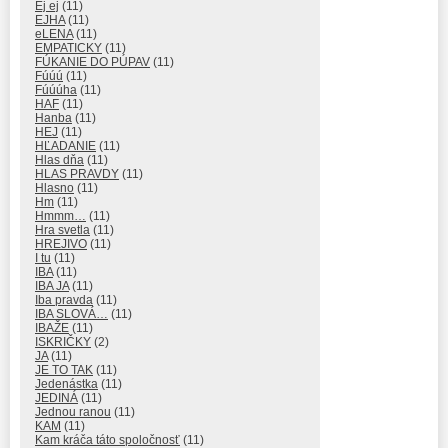
Ej ej
(11)
EJHA
(11)
eLENA
(11)
EMPATICKY
(11)
FÚKANIE DO PÚPAV
(11)
Fúúú
(11)
Fúúúha
(11)
HAF
(11)
Hanba
(11)
HEJ
(11)
HĽADANIE
(11)
Hlas dňa
(11)
HLAS PRAVDY
(11)
Hlasno
(11)
Hm
(11)
Hmmm…
(11)
Hra svetla
(11)
HREJIVO
(11)
I tu
(11)
IBA
(11)
IBA JA
(11)
Iba pravda
(11)
IBA SLOVÁ…
(11)
IBAŽE
(11)
ISKRIČKY
(2)
JA
(11)
JE TO TAK
(11)
Jedenástka
(11)
JEDINÁ
(11)
Jednou ranou
(11)
KAM
(11)
Kam kráča táto spoločnosť
(11)