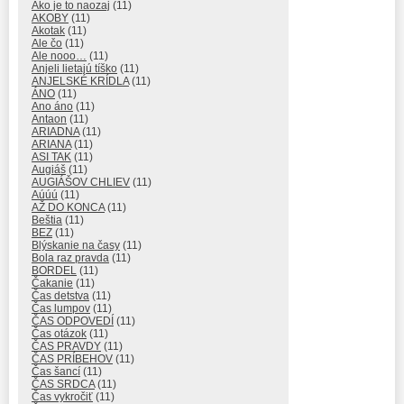
Ako je to naozaj
(11)
AKOBY
(11)
Akotak
(11)
Ale čo
(11)
Ale nooo…
(11)
Anjeli lietajú tíško
(11)
ANJELSKÉ KRÍDLA
(11)
ÁNO
(11)
Ano áno
(11)
Antaon
(11)
ARIADNA
(11)
ARIANA
(11)
ASI TAK
(11)
Augiáš
(11)
AUGIÁŠOV CHLIEV
(11)
Aúúú
(11)
AŽ DO KONCA
(11)
Beštia
(11)
BEZ
(11)
Blýskanie na časy
(11)
Bola raz pravda
(11)
BORDEL
(11)
Čakanie
(11)
Čas detstva
(11)
Čas lumpov
(11)
ČAS ODPOVEDÍ
(11)
Čas otázok
(11)
ČAS PRAVDY
(11)
ČAS PRÍBEHOV
(11)
Čas šancí
(11)
ČAS SRDCA
(11)
Čas vykročiť
(11)