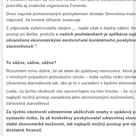
potvrdila aj znalecká organizácia Forensic.
Dnes napriek pomenovaným pochybeniam dostala Simonkina mama
odpoveď, že trestné stíhanie zastavuje.
Z odpovede vyšetrovateľa citujem
„…nejde však o žiadny zákon, kto
postup pri liečbe, pretože
v našich podmienkach je aplikácia n
ohraničená ekonomickými možnosťami konkrétneho poskytova
starostlivosti “.
To vážne, vážne, vážne?
Rozumiem tomu dobre, že ak idete do spádovej nemocnice, ktorá je
v mnohých prípadoch jednoducho smolu – máte vyššie riziko úmrtia
zdravotnej starostlivosti tak, ako je to v zariadení s lepšími ekon
Ľudia, za týchto okolností vás upozorňujem na túto hrozbu – že vy a
najlepší možný prístup zariadenia jeho ekonomickými možnosťami, t
zdravotná starostlivosť.
Za týchto okolností odmietnime akékoľvek snahy o spádový pri
vystavilo riziku, že ak konkrétny poskytovateľ zdravotnej star
slabé ekonomické možnosti, tak najlepší možný postup pre nic
dostatok financií.