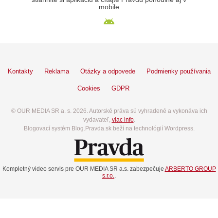
mobile
Kontakty
Reklama
Otázky a odpovede
Podmienky používania
Cookies
GDPR
© OUR MEDIA SR a. s. 2026. Autorské práva sú vyhradené a vykonáva ich
vydavateľ,
viac info
.
Blogovací systém Blog.Pravda.sk beží na technológií Wordpress.
Kompletný video servis pre OUR MEDIA SR a.s. zabezpečuje
ARBERTO GROUP
s.r.o.
.