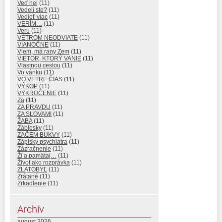
Veď hej
(11)
Vedeli ste?
(11)
Vedieť viac
(11)
VERÍM…
(11)
Veru
(11)
VETROM NEODVIATE
(11)
VIANOČNE
(11)
Viem, má rany Zem
(11)
VIETOR, KTORÝ VANIE
(11)
Vlastnou cestou
(11)
Vo vánku
(11)
VO VETRE ČIAS
(11)
VÝKOP
(11)
VYKROČENIE
(11)
Za
(11)
ZA PRAVDU
(11)
ZA SLOVAMI
(11)
ŽABA
(11)
Záblesky
(11)
ZAČEM BUKVY
(11)
Zápisky psychiatra
(11)
Zázračnenie
(11)
Ži a pamätaj…
(11)
Život ako rozprávka
(11)
ZLATOBYĽ
(11)
Zrátané
(11)
Zrkadlenie
(11)
Archív
august 2026