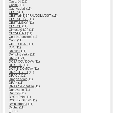
Čas zrúd
(11)
Časmi
(11)
Čau, Augiáš
(11)
CESTA
(11)
CESTA (NE)SPRAVODLIVOSTI
(11)
CESTA DUŠE
(11)
CESTA LÍŠKY
(11)
CESTOU
(11)
Cirkusový kôň
(11)
ČLOVEČINA
(11)
Čo ti (ne)poviem)
(11)
Čooo
(11)
ČREPY ILÚZIÍ
(11)
D.R.
(11)
Dalasair
(11)
Deň plný slnka
(11)
DNES
(121)
DOBA COVIDOVÁ
(11)
DOKEDY
(11)
DOTYK DOMOVA
(11)
DRAČÍ DYCH
(11)
DRAČIA
(11)
Dragon of Air
(11)
DRAK
(11)
DRAK SA VRACIA
(11)
Dúhovanie
(11)
Dúhovo
(11)
DYCH DŇA
(11)
DYCH PRAVDY
(11)
Dych tornáda
(11)
Dýchaj
(11)
Ej
(11)