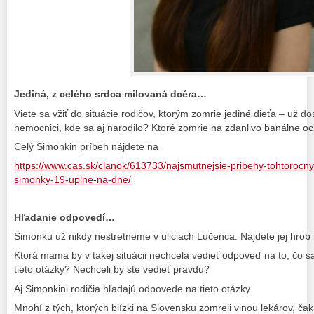
Jediná, z celého srdca milovaná dcéra…
Viete sa vžiť do situácie rodičov, ktorým zomrie jediné dieťa – už dos
nemocnici, kde sa aj narodilo? Ktoré zomrie na zdanlivo banálne o
Celý Simonkin príbeh nájdete na
https://www.cas.sk/clanok/613733/najsmutnejsie-pribehy-tohtorocnyc
simonky-19-uplne-na-dne/
Hľadanie odpovedí…
Simonku už nikdy nestretneme v uliciach Lučenca. Nájdete jej hrob
Ktorá mama by v takej situácii nechcela vedieť odpoveď na to, čo sa s
tieto otázky? Nechceli by ste vedieť pravdu?
Aj Simonkini rodičia hľadajú odpovede na tieto otázky.
Mnohí z tých, ktorých blízki na Slovensku zomreli vinou lekárov, ča