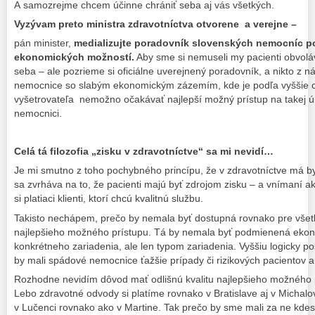
A samozrejme chcem účinne chrániť seba aj vás všetkých.
Vyzývam preto ministra zdravotníctva otvorene a verejne –
pán minister,
medializujte poradovník slovenských nemocníc po
ekonomických možností.
Aby sme si nemuseli my pacienti obvolá
seba – ale pozrieme si oficiálne uverejnený poradovník, a nikto z 
nemocnice so slabým ekonomickým zázemím, kde je podľa vyššie c
vyšetrovateľa nemožno očakávať najlepší možný prístup na takej úr
nemocnici.
Celá tá filozofia „zisku v zdravotníctve“ sa mi nevidí…
Je mi smutno z toho pochybného princípu, že v zdravotníctve má b
sa zvrháva na to, že pacienti majú byť zdrojom zisku – a vnímaní ak
si platiaci klienti, ktorí chcú kvalitnú službu.
Takisto nechápem, prečo by nemala byť dostupná rovnako pre všetk
najlepšieho možného prístupu. Tá by nemala byť podmienená ek
konkrétneho zariadenia, ale len typom zariadenia. Vyššiu logicky 
by mali spádové nemocnice ťažšie prípady či rizikových pacientov a
Rozhodne nevidím dôvod mať odlišnú kvalitu najlepšieho možného 
Lebo zdravotné odvody si platíme rovnako v Bratislave aj v Michalov
v Lučenci rovnako ako v Martine. Tak prečo by sme mali za ne kdes