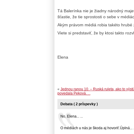
Tá Balerínka nie je žiadny národný majet
šťastie, že tie sprostosti o sebe v médiá
Akým právom médiá robia takéto hrubé 
Viete si predstaviť, že by ktosi takto ro
Elena
«
Jednou ranou 10. – Ruská ruleta, ako to výst
povedala Peková. . .
Debata ( 2 príspevky )
No, Elena... ...
O médiách u nás je škoda aj hovoriť.Úplná... .