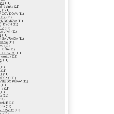
air
(11)
lný slnka
(11)
S
(121)
A COVIDOVÁ
(11)
EDY
(11)
YK DOMOVA
(11)
ČÍ DYCH
(11)
ČIA
(11)
n of Air
(11)
K
(11)
 SA VRACIA
(11)
vanie
(11)
vo
(11)
H DŇA
(11)
H PRAVDY
(11)
 tornáda
(11)
aj
(11)
)
(11)
A
(11)
NA
(11)
ATICKY
(11)
NIE DO PÚPAV
(11)
(11)
ha
(11)
(11)
ba
(11)
11)
DANIE
(11)
 dňa
(11)
S PRAVDY
(11)
no
(11)