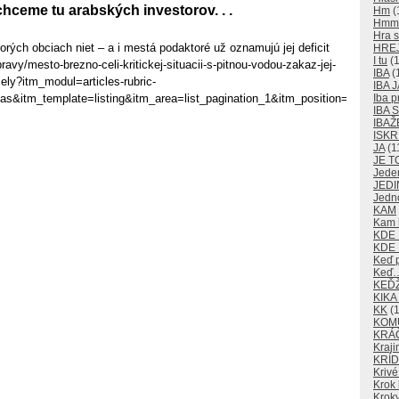
hceme tu arabských investorov. . .
Hm
(
Hm
Hra s
torých obciach niet – a i mestá podaktoré už oznamujú jej deficit
HRE
I tu
(1
avy/mesto-brezno-celi-kritickej-situacii-s-pitnou-vodou-zakaz-jej-
IBA
(
cely?itm_modul=articles-rubric-
IBA J
as&itm_template=listing&itm_area=list_pagination_1&itm_position=6
Iba p
IBA
IBAŽ
ISKR
JA
(1
JE T
Jede
JEDI
Jedn
KAM
Kam k
KDE
KDE 
Keď 
Keď
KEĎ
KIKA
KK
(1
KOM
KRÁ
Kraji
KRÍD
Krivé
Krok 
Kroky