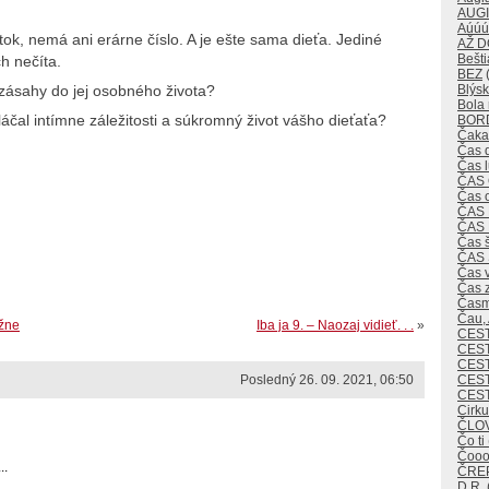
AUG
Aúúú
ok, nemá ani erárne číslo. A je ešte sama dieťa. Jediné
AŽ 
Bešti
ch nečíta.
BEZ
(
zásahy do jej osobného života?
Blýsk
Bola 
zvláčal intímne záležitosti a súkromný život vášho dieťaťa?
BOR
Čaka
Čas 
Čas 
ČAS
Čas 
ČAS
ČAS
Čas 
ČAS
Čas v
Čas 
Časm
Čau,
ižne
Iba ja 9. – Naozaj vidieť. . .
»
CES
CEST
CES
Posledný 26. 09. 2021, 06:50
CEST
CES
Cirk
ČLO
Čo ti
Čoo
..
ČREP
D.R.