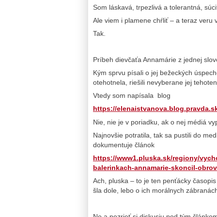
Som láskavá, trpezlivá a tolerantná, sú
Ale viem i plamene chŕliť – a teraz veru
Tak.
Príbeh dievčaťa Annamárie z jednej slo
Kým sprvu písali o jej bežeckých úspecho
otehotnela, riešili nevyberane jej tehot
Vtedy som napísala blog
https://elenaistvanova.blog.pravda.sk
Nie, nie je v poriadku, ak o nej médiá vy
Najnovšie potratila, tak sa pustili do med
dokumentuje článok
https://www1.pluska.sk/regiony/vych
balerinkach-annamarie-skoncil-obrov
Ach, pluska – to je ten penťácky časopis 
šla dole, lebo o ich morálnych zábranác
No a pozrieť si diskusiu pod tým článk