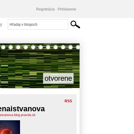
Registrácia
Prihlásenie
y
otvorene
RSS
enaistvanova
istvanova.blog.pravda.sk