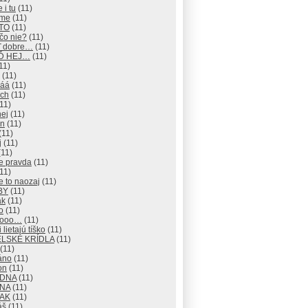
 i tu
(11)
eme
(11)
 TO
(11)
čo nie?
(11)
ď dobre…
(11)
EĎ HEJ…
(11)
11)
(11)
áá
(11)
ch
(11)
11)
hej
(11)
an
(11)
(11)
j
(11)
11)
e pravda
(11)
11)
e to naozaj
(11)
BY
(11)
ak
(11)
o
(11)
nooo…
(11)
 lietajú tíško
(11)
LSKÉ KRÍDLA
(11)
(11)
áno
(11)
on
(11)
ADNA
(11)
ANA
(11)
TAK
(11)
áš
(11)