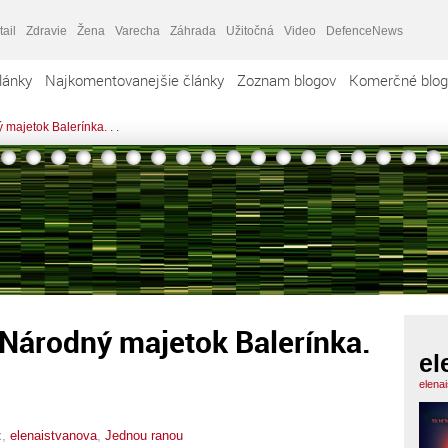
tail
Zdravie
Žena
Varecha
Záhrada
Užitočná
Video
DefenceNews
lánky
Najkomentovanejšie články
Zoznam blogov
Komerčné blog
majetok Balerínka. . .
 Národný majetok Balerínka.
el
elena
x,
elenaistvanova
,
Jednou ranou