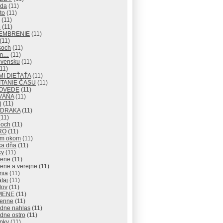
eda
(11)
to
(11)
(11)
o
(11)
EMBRENIE
(11)
(11)
soch
(11)
om…
(11)
ovensku
(11)
11)
I DIEŤAŤA
(11)
TANIE ČASU
(11)
OVEDE
(11)
VÁŇA
(11)
j
(11)
 DRAKA
(11)
11)
och
(11)
RO
(11)
ým okom
(11)
ka dňa
(11)
ky
(11)
rene
(11)
ene a verejne
(11)
nia
(11)
taj
(11)
lov
(11)
MENE
(11)
enne
(11)
adne nahlas
(11)
dne ostro
(11)
pky
(11)