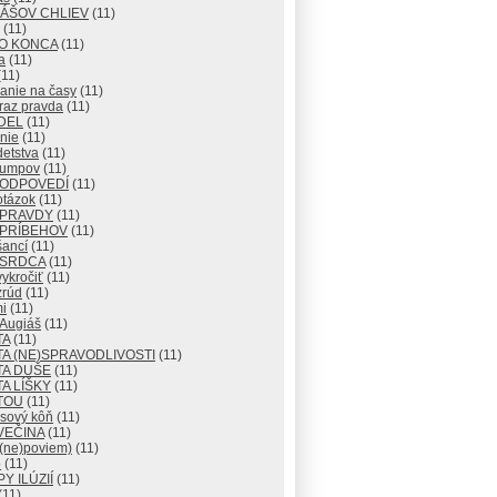
IÁŠOV CHLIEV
(11)
(11)
DO KONCA
(11)
a
(11)
11)
anie na časy
(11)
raz pravda
(11)
DEL
(11)
nie
(11)
detstva
(11)
lumpov
(11)
 ODPOVEDÍ
(11)
otázok
(11)
 PRAVDY
(11)
 PRÍBEHOV
(11)
šancí
(11)
 SRDCA
(11)
ykročiť
(11)
zrúd
(11)
i
(11)
 Augiáš
(11)
TA
(11)
A (NE)SPRAVODLIVOSTI
(11)
TA DUŠE
(11)
A LÍŠKY
(11)
TOU
(11)
usový kôň
(11)
VEČINA
(11)
 (ne)poviem)
(11)
o
(11)
Y ILÚZIÍ
(11)
(11)