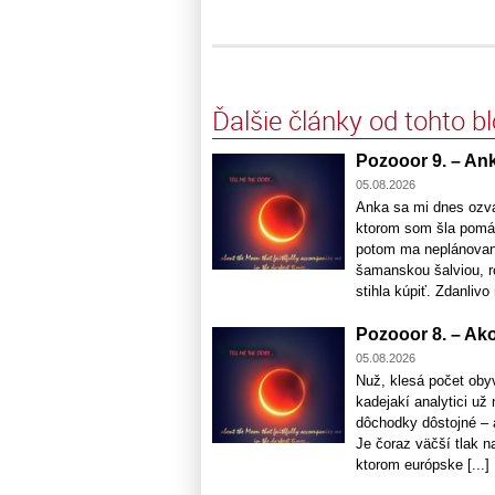
Ďalšie články od tohto b
Pozooor 9. – Anka
05.08.2026
Anka sa mi dnes ozva
ktorom som šla pomá
potom ma neplánovane 
šamanskou šalviou, ro
stihla kúpiť. Zdanlivo 
Pozooor 8. – Ako
05.08.2026
Nuž, klesá počet oby
kadejakí analytici u
dôchodky dôstojné – 
Je čoraz väčší tlak na
ktorom európske [...]