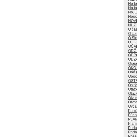
No t
No to
No. 1
Noo
NOV
NUŽ
O ča
O č
O Sl
O…
(
OČAM
ODČÍ
ODP
ODZ
Ojojo
OKO
Óóó
(
Oooo
OST
Ostr
Otáz
Otáz
Otvo
Otvor
Ovča
Pamä
Pár s
PLA
Plam
Pori
Poria
Poše