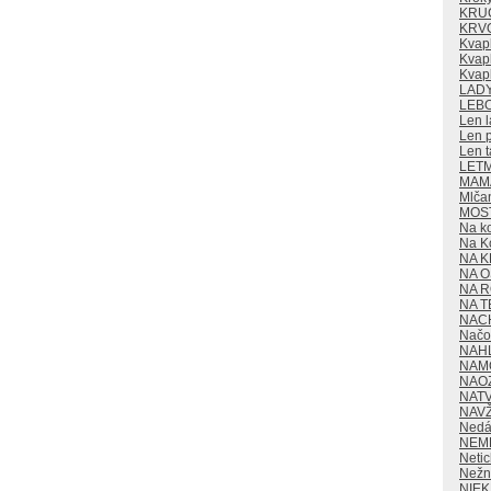
KRU
KRV
Kvap
Kvapk
Kvap
LAD
LEB
Len l
Len p
Len t
LET
MAMA
Mlča
MOS
Na k
Na K
NA K
NA O
NA 
NA T
NAC
Načo 
NAH
NAM
NAO
NAT
NAV
Nedá
NEM
Neti
Nežn
NIE