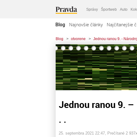
Správy
Športweb
Auto
Kok
Blog
Najnovšie články
Najčítanejšie č
Blog
>
otvorene
>
Jednou ranou 9. - Národný 
Jednou ranou 9. –
. .
25. septembra 2021 22:47
, Prečítané 2 937