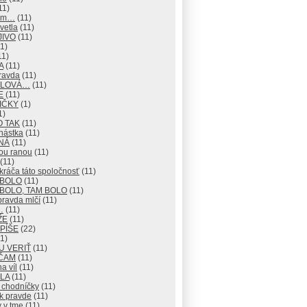
11)
mm…
(11)
vetla
(11)
JIVO
(11)
1)
11)
A
(11)
ravda
(11)
 SLOVÁ…
(11)
E
(11)
IČKY
(1)
1)
O TAK
(11)
nástka
(11)
NÁ
(11)
ou ranou
(11)
(11)
ráča táto spoločnosť
(11)
 BOLO
(11)
BOLO, TAM BOLO
(11)
pravda mlčí
(11)
…
(11)
ŽE
(11)
 PÍŠE
(22)
1)
U VERIŤ
(11)
ČAM
(11)
na víl
(11)
LA
(11)
 chodníčky
(11)
k pravde
(11)
 v tme
(11)