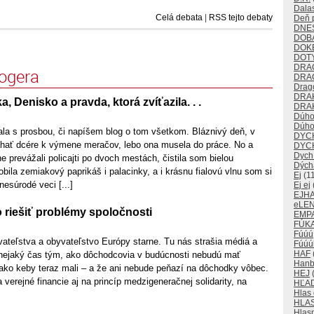
Dalas
Celá debata
|
RSS tejto debaty
Deň p
DNE
DOB
DOK
DOT
DRA
logera
DRA
Drago
DRA
, Denisko a pravda, ktorá zvíťazila. . .
DRAK
Dúho
Dúho
la s prosbou, či napíšem blog o tom všetkom. Bláznivý deň, v
DYC
hať dcére k výmene meračov, lebo ona musela do práce. No a
DYC
Dych
prevážali policajti po dvoch mestách, čistila som bielou
Dých
bila zemiakový paprikáš i palacinky, a i krásnu fialovú vlnu som si
Ej
(11
nesúrodé veci [...]
Ej ej
EJH
eLE
 riešiť problémy spoločnosti
EMP
FÚKA
Fúúú
vateľstva a obyvateľstvo Európy starne. Tu nás strašia médiá a
Fúúú
HAF
ž nejaký čas tým, ako dôchodcovia v budúcnosti nebudú mať
Han
ako keby teraz mali – a že ani nebude peňazí na dôchodky vôbec.
HEJ
(
 verejné financie aj na princíp medzigeneračnej solidarity, na
HĽA
Hlas
HLA
Hlas