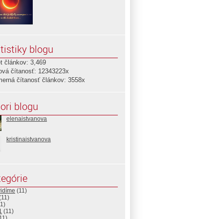
tistiky blogu
t článkov: 3,469
ová čítanosť: 12343223x
merná čítanosť článkov: 3558x
ori blogu
elenaistvanova
kristinaistvanova
egórie
vidíme
(11)
(11)
1)
1
(11)
11)