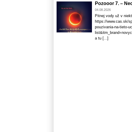
Pozooor 7. – Nec
04.08.2026
Pitnej vody už v niek
https://www.cas.sk/spr
pouzivania-na-tieto-u
list&itm_brand=novyc
a tu [...]