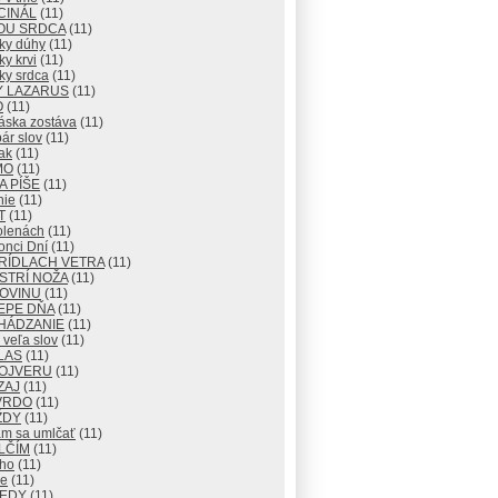
CINÁL
(11)
OU SRDCA
(11)
ky dúhy
(11)
y krvi
(11)
ky srdca
(11)
Y LAZARUS
(11)
O
(11)
áska zostáva
(11)
ár slov
(11)
ak
(11)
MO
(11)
 PÍŠE
(11)
nie
(11)
T
(11)
olenách
(11)
onci Dní
(11)
RÍDLACH VETRA
(11)
STRÍ NOŽA
(11)
ROVINU
(11)
EPE DŇA
(11)
HÁDZANIE
(11)
veľa slov
(11)
LAS
(11)
OJVERU
(11)
ZAJ
(11)
VRDO
(11)
ŽDY
(11)
m sa umlčať
(11)
LČÍM
(11)
cho
(11)
e
(11)
KEDY
(11)