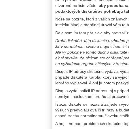
otvorenému listu vláde,
aby preboha ra
podaktorých diskutérov potrebujú t
Nože sa pozrite, ktorí z vašich známych s
intelektuálnej a morálnej úrovni vám to
Dala som im tam pár slov, aby prevzali 
Drahí diskutéri, táto diskusia rozhodne 
žiť v normálnom svete a majú v ňom žiť
Ale vy pokojne v tomto duchu diskutujte
ak si myslíte, že nickom ste chránení pr
na vyžiadanie orgánov činných v trestno
Disqus IP adresy skutočne vydáva, vydal
prípade diskutéra Karola, ktorý sa vyja
ktorého vypisoval. A oni ju potom poskyt
Disqus vydal polícii IP adresu aj v prípa
nemilými následkami pre ňu aj pracovno
Isteže, diskutérov nezavrú za jeden výro
výsluch predvolajú dva či tri razy a bud
aspoň trochu normálnemu človeku stačiť
A hej – nemám problém ich skutočne tej 