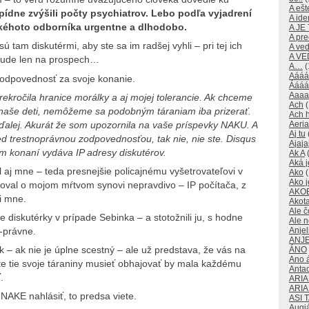
A ešte
pídne zvýšili počty psychiatrov. Lebo podľa vyjadrení
A id
akéhoto odborníka urgentne a dlhodobo.
A JE
A pre
ú tam diskutérmi, aby ste sa im radšej vyhli – pri tej ich
A ve
A V
 bude len na prospech…
A…
(
Aááá
zodpovednosť za svoje konanie.
Áááá
Aaaa
prekročila hranice morálky a aj mojej tolerancie. Ak chceme
Ach
(
 naše deti, nemôžeme sa podobným táraniam iba prizerať.
Ach 
 ďalej. Akurát že som upozornila na vaše príspevky NAKU. A
Aeri
Aj tu
ed trestnoprávnou zodpovednosťou, tak nie, nie ste. Disqus
Ajaja
m konaní vydáva IP adresy diskutérov.
Ak A
(
Aká j
 aj mne – teda presnejšie policajnému vyšetrovateľovi v
Ako
(
Ako j
droval o mojom mŕtvom synovi nepravdivo – IP počítača, z
AKO
li mne.
Akot
Ale č
de diskutérky v prípade Sebinka – a stotožnili ju, s hodne
Ale 
Anjeli
-právne.
ANJE
k – ak nie je úplne scestný – ale už predstava, že vás na
ÁNO
Ano 
ete tie svoje táraniny musieť obhajovať by mala každému
Anta
.
ARI
ARI
NAKE nahlásiť, to predsa viete.
ASI 
Augi