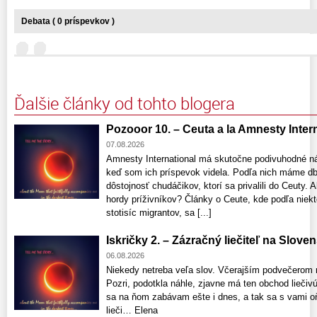
Debata ( 0 príspevkov )
Ďalšie články od tohto blogera
Pozooor 10. – Ceuta a la Amnesty Interna
07.08.2026
Amnesty International má skutočne podivuhodné n
keď som ich príspevok videla. Podľa nich máme db
dôstojnosť chudáčikov, ktorí sa privalili do Ceuty
hordy príživníkov? Články o Ceute, kde podľa niekt
stotisíc migrantov, sa [...]
Iskričky 2. – Zázračný liečiteľ na Slove
06.08.2026
Niekedy netreba veľa slov. Včerajším podvečerom 
Pozri, podotkla náhle, zjavne má ten obchod liečivú 
sa na ňom zabávam ešte i dnes, a tak sa s vami o
lieči… Elena