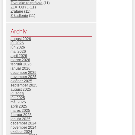
Život ako rozprávka
(11)
ZLATOBYĽ
(11)
Zrátané
(11)
Zrkadlenie
(11)
Archív
august 2026
júl 2026
jún 2026
máj 2026
apríl 2026
marec 2026
február 2026
január 2026
december 2025
november 2025
október 2025
september 2025
august 2025
júl 2025
jún 2025
máj 2025
apríl 2025
marec 2025
február 2025
január 2025
december 2024
november 2024
október 2024