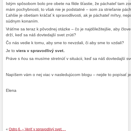
Istým spôsobom bolo pre obete na filde šťastie, že páchateľ tam zom
mám pochybnosti, to však nie je podstatné – som za strieľanie pách
Ľahšie je obetiam kráčať k spravodlivosti, ak je páchateľ mŕtvy, nep
súdnym konaním.
Vráťme sa teraz k pôvodnej otázke – čo je najdôležitejšie, aby člove
drží, keď sa náš dovtedajší svet zrúti?
Čo nás vedie k tomu, aby sme to nevzdali, či aby sme to vzdali?
Je to
viera v spravodlivý svet.
Práve s ňou sa musíme stretnúť v situácii, keď sa náš dovtedajší sv
Napíšem vám o nej viac v nasledujúcom blogu – nejde to popísať j
Elena
«
Ostro 6. – Veriť v spravodlivý svet. . .