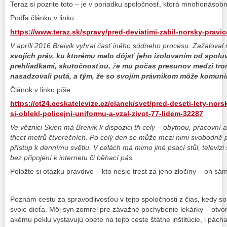
Teraz si pozrite toto – je v poriadku spoločnosť, ktorá mnohonásobn
Podľa článku v linku
https://www.teraz.sk/spravy/pred-deviatimi-zabil-norsky-pravi
V apríli 2016 Breivik vyhral časť iného súdneho procesu. Zažaloval 
svojich práv, ku ktorému malo dôjsť jeho izolovaním od spol
prehliadkami, skutočnosťou,
ž
e mu počas presunov medzi tro
nasadzovali putá, a tým, že so svojím právnikom môže komunik
Článok v linku píše
https://ct24.ceskatelevize.cz/clanek/svet/pred-deseti-lety-nors
si-oblekl-policejni-uniformu-a-vzal-zivot-77-lidem-32287
Ve věznici Skien má Breivik k dispozici tři cely – obytnou, pracovní
třicet metrů čtverečních. Po celý den se může mezi nimi svobodně
přístup k dennímu světlu. V celách má mimo jiné psací stůl, televi
bez připojení k internetu či běhací pás.
Položte si otázku pravdivo – kto nesie trest za jeho zločiny – on sám
Poznám cestu za spravodlivosťou v tejto spoločnosti z čias, kedy s
svoje dieťa. Môj syn zomrel pre závažné pochybenie lekárky – otvo
akému peklu vystavujú obete na tejto ceste štátne inštitúcie, i páchat