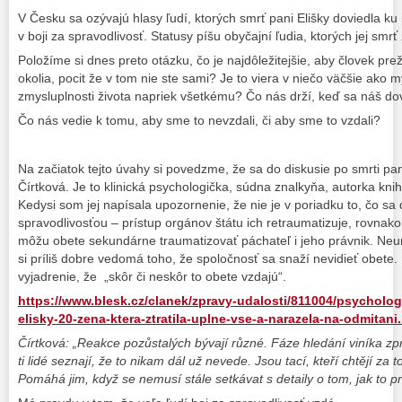
V Česku sa ozývajú hlasy ľudí, ktorých smrť pani Elišky doviedla k
v boji za spravodlivosť. Statusy píšu obyčajní ľudia, ktorých jej smrť
Položíme si dnes preto otázku, čo je najdôležitejšie, aby človek prež
okolia, pocit že v tom nie ste sami? Je to viera v niečo väčšie ako 
zmysluplnosti života napriek všetkému? Čo nás drží, keď sa náš dov
Čo nás vedie k tomu, aby sme to nevzdali, či aby sme to vzdali?
Na začiatok tejto úvahy si povedzme, že sa do diskusie po smrti pani
Čírtková. Je to klinická psychologička, súdna znalkyňa, autorka knih
Kedysi som jej napísala upozornenie, že nie je v poriadku to, čo sa
spravodlivosťou – prístup orgánov štátu ich retraumatizuje, rovnako
môžu obete sekundárne traumatizovať páchateľ i jeho právnik. Neuro
si príliš dobre vedomá toho, že spoločnosť sa snaží nevidieť obete. 
vyjadrenie, že „skôr či neskôr to obete vzdajú“.
https://www.blesk.cz/clanek/zpravy-udalosti/811004/psycholo
elisky-20-zena-ktera-ztratila-uplne-vse-a-narazela-na-odmitani
Čírtková: „Reakce pozůstalých bývají různé. Fáze hledání viníka zp
ti lidé seznají, že to nikam dál už nevede. Jsou tací, kteří chtějí za t
Pomáhá jim, když se nemusí stále setkávat s detaily o tom, jak to pr