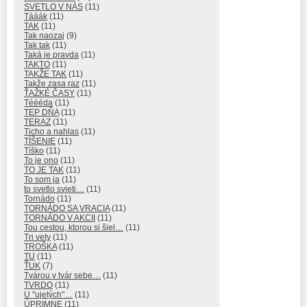
SVETLO V NÁS
(11)
Tááák
(11)
TAK
(11)
Tak naozaj
(9)
Tak tak
(11)
Taká je pravda
(11)
TAKTO
(11)
TAKŽE TAK
(11)
Takže zasa raz
(11)
ŤAŽKÉ ČASY
(11)
Téééda
(11)
TEP DŇA
(11)
TERAZ
(11)
Ticho a nahlas
(11)
TÍŠENIE
(11)
Tíško
(11)
To je ono
(11)
TO JE TAK
(11)
To som ja
(11)
to svetlo svieti…
(11)
Tornádo
(11)
TORNÁDO SA VRACIA
(11)
TORNÁDO V AKCII
(11)
Tou cestou, ktorou si šiel…
(11)
Tri vety
(11)
TROŠKA
(11)
TU
(11)
ŤUK
(7)
Tvárou v tvár sebe…
(11)
TVRDO
(11)
U "ujetých"…
(11)
ÚPRIMNE
(11)