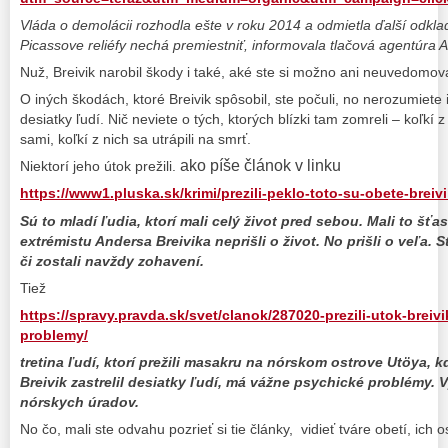
Vláda o demolácii rozhodla ešte v roku 2014 a odmietla ďalší odkla
Picassove reliéfy nechá premiestniť, informovala tlačová agentúra 
Nuž, Breivik narobil škody i také, aké ste si možno ani neuvedomova
O iných škodách, ktoré Breivik spôsobil, ste počuli, no nerozumiete 
desiatky ľudí. Nič neviete o tých, ktorých blízki tam zomreli – koľkí z
sami, koľkí z nich sa utrápili na smrť.
ako píše článok v linku
Niektorí jeho útok prežili.
https://www1.pluska.sk/krimi/prezili-peklo-toto-su-obete-brei
Sú to mladí ľudia, ktorí mali celý život pred sebou. Mali to šťas
extrémistu Andersa Breivika neprišli o život. No prišli o veľa. 
či zostali navždy zohavení.
Tiež
https://spravy.pravda.sk/svet/clanok/287020-prezili-utok-breiv
problemy/
tretina ľudí, ktorí prežili masakru na nórskom ostrove Utöya, k
Breivik zastrelil desiatky ľudí, má vážne psychické problémy. 
nórskych úradov.
No čo, mali ste odvahu pozrieť si tie články, vidieť tváre obetí, ich 