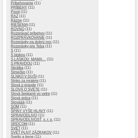
Príbehovanie
(11)
PRÍBEHY
(11)
Pssst
(11)
RAZ
(11)
Rázne
(11)
RIEŠENIA
(11)
ROVNO
(11)
Rozprávač príbehov
(11)
ROZPRÁVKOVANIE
(11)
Rozprávky na dobrú noc
(11)
Rozprávky pre Teba
(11)
S
(11)
S láskou
(11)
S LÁSKOU, MAMA…
(11)
S PRAVDOU
(11)
Skrátka
(11)
Slniečko
(11)
SLNKO V DUŠI
(11)
Slnko za mrakmi
(11)
Slová o pravde
(11)
SLOVÁ O SVETE
(11)
Slová šepkané vo vetre
(11)
Slová srdca
(11)
Slovááá
(11)
SOM
(11)
ŠPINY VYŠE HLAVY
(11)
SPRAVODLIVO
(11)
SPRAVODLIVOSŤ, s. r. o.
(11)
SRDCOM
(11)
SVET
(11)
SVET PLNÝ ZÁZRAKOV
(11)
Svetlo a tiene
(11)