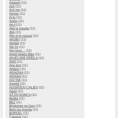
Aaaach
(11)
Ach
(11)
Ach hej
(11)
Aerian
(11)
Aj tu
(11)
Ajajaj
(11)
Ak A
(11)
Aká je pravda
(11)
Ako
(11)
Ako je to naozaj
(11)
AKOBY
(11)
Akotak
(11)
Ale čo
(11)
Ale nooo…
(11)
Anjeli lietajú tíško
(11)
ANJELSKÉ KRÍDLA
(11)
ÁNO
(11)
Ano áno
(11)
Antaon
(11)
ARIADNA
(11)
ARIANA
(11)
ASI TAK
(11)
Augiáš
(11)
AUGIÁŠOV CHLIEV
(11)
Aúúú
(11)
AŽ DO KONCA
(11)
Beštia
(11)
BEZ
(11)
Blýskanie na časy
(11)
Bola raz pravda
(11)
BORDEL
(11)
Čakanie
(11)