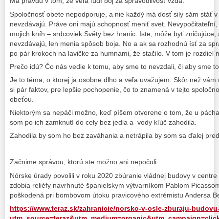
Má pravdu v tom, že veľa ľudí boj za spravodlivosť vzdá.
Spoločnosť obete nepodporuje, a nie každý má dosť sily sám stáť v oh
nevzdávajú. Práve oni majú schopnosť meniť svet. Nevypočitateľní
mojich kníh – srdcoviek Světy bez hranic. Iste, môže byť zničujúce, 
nevzdávajú, len menia spôsob boja. No a ak sa rozhodnú ísť za spr
po pár krokoch na lavičke za humnami, že stačilo. V tom je rozdiel
Prečo idú? Čo nás vedie k tomu, aby sme to nevzdali, či aby sme to
Je to téma, o ktorej ja osobne dlho a veľa uvažujem. Skôr než vám
si pár faktov, pre lepšie pochopenie, čo to znamená v tejto spoločn
obeťou.
Niektorým sa nepáči možno, keď píšem otvorene o tom, že u páchat
som po ich zamknutí do cely bez jedla a vody kľúč zahodila.
Zahodila by som ho bez zaváhania a netrápila by som sa ďalej preds
Začnime správou, ktorú ste možno ani nepočuli.
Nórske úrady povolili v roku 2020 zbúranie vládnej budovy v centre
zdobia reliéfy navrhnuté španielskym výtvarníkom Pablom Picassom
poškodená pri bombovom útoku pravicového extrémistu Andersa Be
https://www.teraz.sk/zahranicie/norsko-v-osle-zburaju-budovu-
utm_source=teraz&utm_medium=organic&utm_campaign=clic