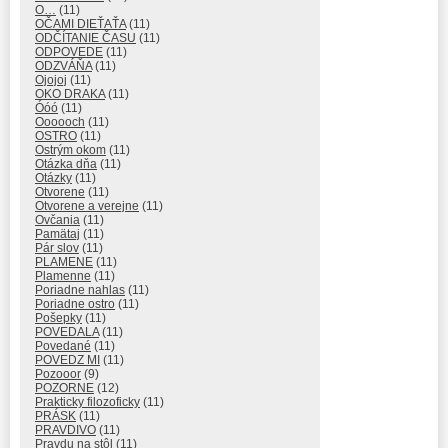
O…
(11)
OČAMI DIEŤAŤA
(11)
ODČÍTANIE ČASU
(11)
ODPOVEDE
(11)
ODZVÁŇA
(11)
Ojojoj
(11)
OKO DRAKA
(11)
Óóó
(11)
Oooooch
(11)
OSTRO
(11)
Ostrým okom
(11)
Otázka dňa
(11)
Otázky
(11)
Otvorene
(11)
Otvorene a verejne
(11)
Ovčania
(11)
Pamätaj
(11)
Pár slov
(11)
PLAMENE
(11)
Plamenne
(11)
Poriadne nahlas
(11)
Poriadne ostro
(11)
Pošepky
(11)
POVEDALA
(11)
Povedané
(11)
POVEDZ MI
(11)
Pozooor
(9)
POZORNE
(12)
Prakticky filozoficky
(11)
PRÁSK
(11)
PRAVDIVO
(11)
Pravdu na stôl
(11)