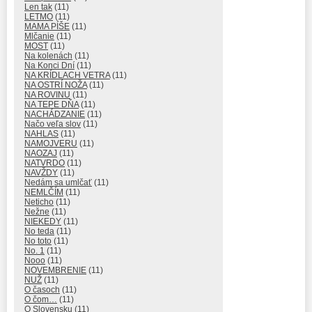
Len tak
(11)
LETMO
(11)
MAMA PÍŠE
(11)
Mlčanie
(11)
MOST
(11)
Na kolenách
(11)
Na Konci Dní
(11)
NA KRÍDLACH VETRA
(11)
NA OSTRÍ NOŽA
(11)
NA ROVINU
(11)
NA TEPE DŇA
(11)
NACHÁDZANIE
(11)
Načo veľa slov
(11)
NAHLAS
(11)
NAMOJVERU
(11)
NAOZAJ
(11)
NATVRDO
(11)
NAVŽDY
(11)
Nedám sa umlčať
(11)
NEMLČÍM
(11)
Neticho
(11)
Nežne
(11)
NIEKEDY
(11)
No teda
(11)
No toto
(11)
No. 1
(11)
Nooo
(11)
NOVEMBRENIE
(11)
NUŽ
(11)
O časoch
(11)
O čom…
(11)
O Slovensku
(11)