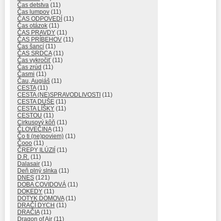
Čas detstva
(11)
Čas lumpov
(11)
ČAS ODPOVEDÍ
(11)
Čas otázok
(11)
ČAS PRAVDY
(11)
ČAS PRÍBEHOV
(11)
Čas šancí
(11)
ČAS SRDCA
(11)
Čas vykročiť
(11)
Čas zrúd
(11)
Časmi
(11)
Čau, Augiáš
(11)
CESTA
(11)
CESTA (NE)SPRAVODLIVOSTI
(11)
CESTA DUŠE
(11)
CESTA LÍŠKY
(11)
CESTOU
(11)
Cirkusový kôň
(11)
ČLOVEČINA
(11)
Čo ti (ne)poviem)
(11)
Čooo
(11)
ČREPY ILÚZIÍ
(11)
D.R.
(11)
Dalasair
(11)
Deň plný slnka
(11)
DNES
(121)
DOBA COVIDOVÁ
(11)
DOKEDY
(11)
DOTYK DOMOVA
(11)
DRAČÍ DYCH
(11)
DRAČIA
(11)
Dragon of Air
(11)