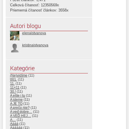
Celková čítanosť: 12350569x
Priemerná čítanosť článkov: 3558x
Autori blogu
elenaistvanova
kristinaistvanova
Kategórie
(Ne)vidíme
(11)
001.
(11)
11.
(11)
11×11
(11)
30.!
(11)
A ešte i tu
(11)
A ideme
(11)
A JE TO
(11)
A prečo nie?
(11)
A veď dobre…
(11)
A VEĎ HEJ…
(11)
A…
(11)
Aááá
(11)
Áááááá
(11)