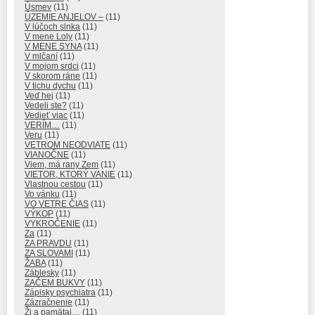
Úsmev
(11)
ÚZEMIE ANJELOV –
(11)
V lúčoch slnka
(11)
V mene Loly
(11)
V MENE SYNA
(11)
V mlčaní
(11)
V mojom srdci
(11)
V skorom ráne
(11)
V tichu dychu
(11)
Veď hej
(11)
Vedeli ste?
(11)
Vedieť viac
(11)
VERÍM…
(11)
Veru
(11)
VETROM NEODVIATE
(11)
VIANOČNE
(11)
Viem, má rany Zem
(11)
VIETOR, KTORÝ VANIE
(11)
Vlastnou cestou
(11)
Vo vánku
(11)
VO VETRE ČIAS
(11)
VÝKOP
(11)
VYKROČENIE
(11)
Za
(11)
ZA PRAVDU
(11)
ZA SLOVAMI
(11)
ŽABA
(11)
Záblesky
(11)
ZAČEM BUKVY
(11)
Zápisky psychiatra
(11)
Zázračnenie
(11)
Ži a pamätaj…
(11)