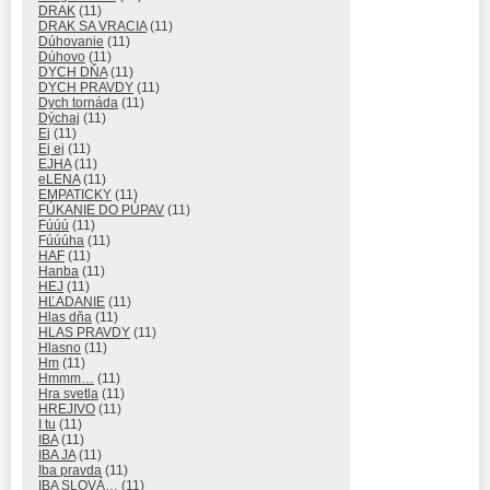
DRAK
(11)
DRAK SA VRACIA
(11)
Dúhovanie
(11)
Dúhovo
(11)
DYCH DŇA
(11)
DYCH PRAVDY
(11)
Dych tornáda
(11)
Dýchaj
(11)
Ej
(11)
Ej ej
(11)
EJHA
(11)
eLENA
(11)
EMPATICKY
(11)
FÚKANIE DO PÚPAV
(11)
Fúúú
(11)
Fúúúha
(11)
HAF
(11)
Hanba
(11)
HEJ
(11)
HĽADANIE
(11)
Hlas dňa
(11)
HLAS PRAVDY
(11)
Hlasno
(11)
Hm
(11)
Hmmm…
(11)
Hra svetla
(11)
HREJIVO
(11)
I tu
(11)
IBA
(11)
IBA JA
(11)
Iba pravda
(11)
IBA SLOVÁ…
(11)