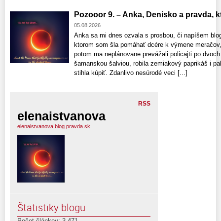
Pozooor 9. – Anka, Denisko a pravda, ktor
05.08.2026
Anka sa mi dnes ozvala s prosbou, či napíšem blo
ktorom som šla pomáhať dcére k výmene meračov, 
potom ma neplánovane prevážali policajti po dvoch
šamanskou šalviou, robila zemiakový paprikáš i pala
stihla kúpiť. Zdanlivo nesúrodé veci [...]
RSS
elenaistvanova
elenaistvanova.blog.pravda.sk
Štatistiky blogu
Počet článkov: 3,471