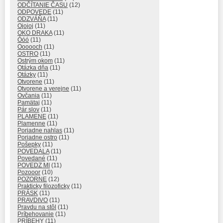
ODČÍTANIE ČASU
(12)
ODPOVEDE
(11)
ODZVÁŇA
(11)
Ojojoj
(11)
OKO DRAKA
(11)
Óóó
(11)
Oooooch
(11)
OSTRO
(11)
Ostrým okom
(11)
Otázka dňa
(11)
Otázky
(11)
Otvorene
(11)
Otvorene a verejne
(11)
Ovčania
(11)
Pamätaj
(11)
Pár slov
(11)
PLAMENE
(11)
Plamenne
(11)
Poriadne nahlas
(11)
Poriadne ostro
(11)
Pošepky
(11)
POVEDALA
(11)
Povedané
(11)
POVEDZ MI
(11)
Pozooor
(10)
POZORNE
(12)
Prakticky filozoficky
(11)
PRÁSK
(11)
PRAVDIVO
(11)
Pravdu na stôl
(11)
Príbehovanie
(11)
PRÍBEHY
(11)