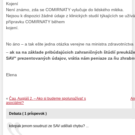
Kojení
Není známo, zda se COMIRNATY vylučuje do lidského mléka.
Nejsou k dispozici žádné údaje z klinických studií týkajících se uží
přípravku COMIRNATY během
kojení.
No áno – a tak ešte jedna otázka verejne na ministra zdravotníctva
–
ak sa na základe pribúdajúcich zahraničných štúdií preuká
SAV“ prezentovaných údajov, vrátia nám peniaze za ňu zhrabn
Elena
«
Čau, Augiáš 2. – Ako si budeme spolunažívať s
An
asociálmi?
Debata ( 1 príspevok )
kdepak jenom soudruzi ze SAV udělali chybu? ...