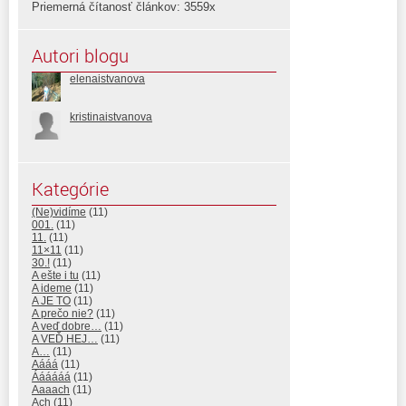
Priemerná čítanosť článkov: 3559x
Autori blogu
elenaistvanova
kristinaistvanova
Kategórie
(Ne)vidíme
(11)
001.
(11)
11.
(11)
11×11
(11)
30.!
(11)
A ešte i tu
(11)
A ideme
(11)
A JE TO
(11)
A prečo nie?
(11)
A veď dobre…
(11)
A VEĎ HEJ…
(11)
A…
(11)
Aááá
(11)
Áááááá
(11)
Aaaach
(11)
Ach
(11)