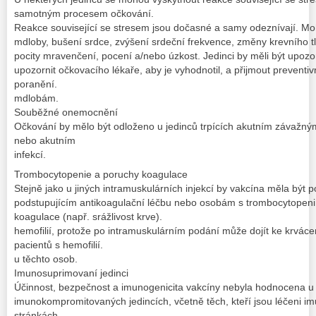
samotným procesem očkování.
Reakce související se stresem jsou dočasné a samy odeznívají. Mo
mdloby, bušení srdce, zvýšení srdeční frekvence, změny krevního t
pocity mravenčení, pocení a/nebo úzkost. Jedinci by měli být upozor
upozornit očkovacího lékaře, aby je vyhodnotil, a přijmout preventiv
poranění.
mdlobám.
Souběžné onemocnění
Očkování by mělo být odloženo u jedinců trpících akutním záva
nebo akutním
infekcí.
Trombocytopenie a poruchy koagulace
Stejně jako u jiných intramuskulárních injekcí by vakcína měla být 
podstupujícím antikoagulační léčbu nebo osobám s trombocytopeni
koagulace (např. srážlivost krve).
hemofilií, protože po intramuskulárním podání může dojít ke krvác
pacientů s hemofilií.
u těchto osob.
Imunosuprimovaní jedinci
Účinnost, bezpečnost a imunogenicita vakcíny nebyla hodnocena u
imunokompromitovaných jedincích, včetně těch, kteří jsou léčeni 
stránkách