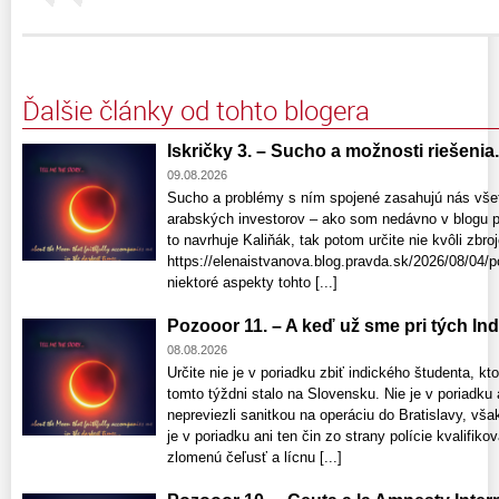
Ďalšie články od tohto blogera
Iskričky 3. – Sucho a možnosti riešenia. 
09.08.2026
Sucho a problémy s ním spojené zasahujú nás všet
arabských investorov – ako som nedávno v blogu p
to navrhuje Kaliňák, tak potom určite nie kvôli zbr
https://elenaistvanova.blog.pravda.sk/2026/08/04/p
niektoré aspekty tohto [...]
Pozooor 11. – A keď už sme pri tých Indo
08.08.2026
Určite nie je v poriadku zbiť indického študenta, kto
tomto týždni stalo na Slovensku. Nie je v poriadku 
nepreviezli sanitkou na operáciu do Bratislavy, vša
je v poriadku ani ten čin zo strany polície kvalifik
zlomenú čeľusť a lícnu [...]