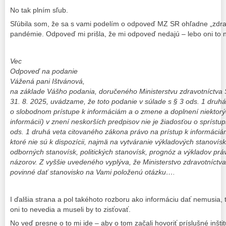
No tak plním sľub.
Sľúbila som, že sa s vami podelím o odpoveď MZ SR ohľadne „zdra
pandémie. Odpoveď mi prišla, že mi odpoveď nedajú – lebo oni to 
Vec
Odpoveď na podanie
Vážená pani Ištvánová,
na základe Vášho podania, doručeného Ministerstvu zdravotníctva S
31. 8. 2025, uvádzame, že toto podanie v súlade s § 3 ods. 1 druhá
o slobodnom prístupe k informáciám a o zmene a doplnení niektor
informácií) v znení neskorších predpisov nie je žiadosťou o sprístup
ods. 1 druhá veta citovaného zákona právo na prístup k informáciá
ktoré nie sú k dispozícii, najmä na vytváranie výkladových stanovísk
odborných stanovísk, politických stanovísk, prognóz a výkladov prá
názorov. Z vyššie uvedeného vyplýva, že Ministerstvo zdravotníctva 
povinné dať stanovisko na Vami položenú otázku….
I ďalšia strana a pol takéhoto rozboru ako informáciu dať nemusia,
oni to nevedia a museli by to zisťovať.
No veď presne o to mi ide – aby o tom začali hovoriť príslušné inšt