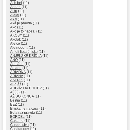
Ach hej
(11)
Aerian
(11)
Aj tu
(11)
Ajajaj
(11)
Ak A
(11)
Aká je pravda
(11)
Ako
(11)
Ako je to naozaj
(11)
AKOBY
(11)
Akotak
(11)
Ale čo
(11)
Ale nooo…
(11)
Anjeli lietajú tíško
(11)
ANJELSKÉ KRÍDLA
(11)
ÁNO
(11)
Ano áno
(11)
Antaon
(11)
ARIADNA
(11)
ARIANA
(11)
ASI TAK
(11)
Augiáš
(11)
AUGIÁŠOV CHLIEV
(11)
Aúúú
(11)
AŽ DO KONCA
(11)
Beštia
(11)
BEZ
(11)
Blýskanie na časy
(11)
Bola raz pravda
(11)
BORDEL
(11)
Čakanie
(11)
Čas detstva
(11)
Čas lumpov
(11)