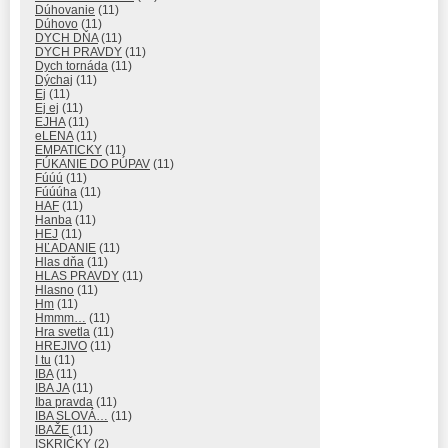
Dúhovanie
(11)
Dúhovo
(11)
DYCH DŇA
(11)
DYCH PRAVDY
(11)
Dych tornáda
(11)
Dýchaj
(11)
Ej
(11)
Ej ej
(11)
EJHA
(11)
eLENA
(11)
EMPATICKY
(11)
FÚKANIE DO PÚPAV
(11)
Fúúú
(11)
Fúúúha
(11)
HAF
(11)
Hanba
(11)
HEJ
(11)
HĽADANIE
(11)
Hlas dňa
(11)
HLAS PRAVDY
(11)
Hlasno
(11)
Hm
(11)
Hmmm…
(11)
Hra svetla
(11)
HREJIVO
(11)
I tu
(11)
IBA
(11)
IBA JA
(11)
Iba pravda
(11)
IBA SLOVÁ…
(11)
IBAŽE
(11)
ISKRIČKY
(2)