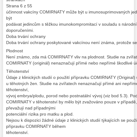
Strana 6 z 55
účinnost vakcíny COMIRNATY může být u imunosuprimovaných jedi
být
podávat jedincům s těžkou imunokompromitací v souladu s národní
doporučeními.
Doba trvání ochrany
Doba trvání ochrany poskytované vakcínou není známa, protože se s
Plodnost
Není známo, zda má COMIRNATY vliv na plodnost. Studie na zvířa
COMIRNATY (originál) nenaznačují přímé nebo nepřímé škodlivé úč
Těhotenství
Údaje z klinických studií o použití přípravku COMIRNATY (Original
u těhotných žen. Studie na zvířatech nenaznačují přímé ani nepřím
těhotenství,
vývoj embrya/plodu, porod nebo postnatální vývoj (viz bod 5.3). Po
COMIRNATY v těhotenství by mělo být zvažováno pouze v případě, 
převažují nad případnými
potenciální rizika pro matku a plod.
Nejsou k dispozici žádné údaje z klinických studií týkajících se pou
přípravku COMIRNATY během
těhotenství.