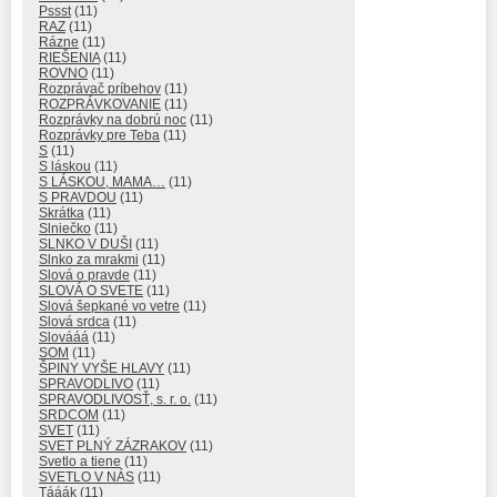
Pssst
(11)
RAZ
(11)
Rázne
(11)
RIEŠENIA
(11)
ROVNO
(11)
Rozprávač príbehov
(11)
ROZPRÁVKOVANIE
(11)
Rozprávky na dobrú noc
(11)
Rozprávky pre Teba
(11)
S
(11)
S láskou
(11)
S LÁSKOU, MAMA…
(11)
S PRAVDOU
(11)
Skrátka
(11)
Slniečko
(11)
SLNKO V DUŠI
(11)
Slnko za mrakmi
(11)
Slová o pravde
(11)
SLOVÁ O SVETE
(11)
Slová šepkané vo vetre
(11)
Slová srdca
(11)
Slovááá
(11)
SOM
(11)
ŠPINY VYŠE HLAVY
(11)
SPRAVODLIVO
(11)
SPRAVODLIVOSŤ, s. r. o.
(11)
SRDCOM
(11)
SVET
(11)
SVET PLNÝ ZÁZRAKOV
(11)
Svetlo a tiene
(11)
SVETLO V NÁS
(11)
Tááák
(11)