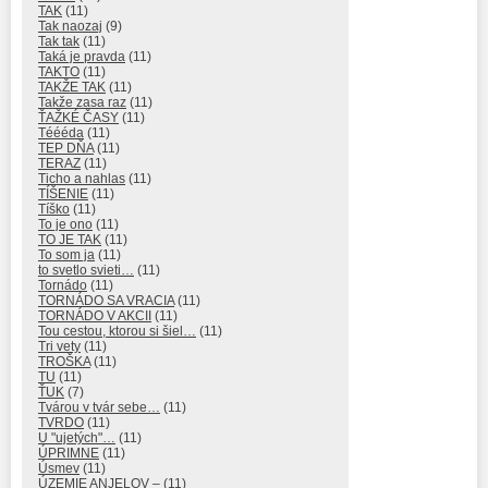
TAK
(11)
Tak naozaj
(9)
Tak tak
(11)
Taká je pravda
(11)
TAKTO
(11)
TAKŽE TAK
(11)
Takže zasa raz
(11)
ŤAŽKÉ ČASY
(11)
Téééda
(11)
TEP DŇA
(11)
TERAZ
(11)
Ticho a nahlas
(11)
TÍŠENIE
(11)
Tíško
(11)
To je ono
(11)
TO JE TAK
(11)
To som ja
(11)
to svetlo svieti…
(11)
Tornádo
(11)
TORNÁDO SA VRACIA
(11)
TORNÁDO V AKCII
(11)
Tou cestou, ktorou si šiel…
(11)
Tri vety
(11)
TROŠKA
(11)
TU
(11)
ŤUK
(7)
Tvárou v tvár sebe…
(11)
TVRDO
(11)
U "ujetých"…
(11)
ÚPRIMNE
(11)
Úsmev
(11)
ÚZEMIE ANJELOV –
(11)