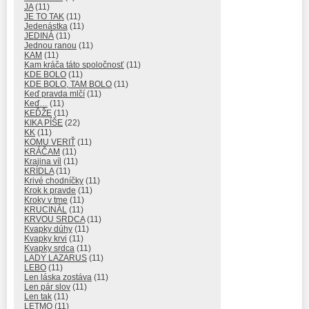
JA
(11)
JE TO TAK
(11)
Jedenástka
(11)
JEDINÁ
(11)
Jednou ranou
(11)
KAM
(11)
Kam kráča táto spoločnosť
(11)
KDE BOLO
(11)
KDE BOLO, TAM BOLO
(11)
Keď pravda mlčí
(11)
Keď…
(11)
KEĎŽE
(11)
KIKA PÍŠE
(22)
KK
(11)
KOMU VERIŤ
(11)
KRÁČAM
(11)
Krajina víl
(11)
KRÍDLA
(11)
Krivé chodníčky
(11)
Krok k pravde
(11)
Kroky v tme
(11)
KRUCINÁL
(11)
KRVOU SRDCA
(11)
Kvapky dúhy
(11)
Kvapky krvi
(11)
Kvapky srdca
(11)
LADY LAZARUS
(11)
LEBO
(11)
Len láska zostáva
(11)
Len pár slov
(11)
Len tak
(11)
LETMO
(11)