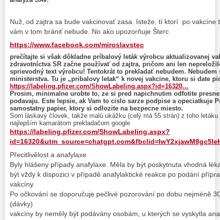
Nuž, od zajtra sa bude vakcinovať zasa. Isteže, tí ktorí po vakcíne t
vám v tom brániť nebude. No ako upozorňuje Šterc
https://www.facebook.com/miroslavstec
prečítajte si však dôkladne príbalový leták výrobcu aktualizovanej va
zdravotníctva SR začne používať od zajtra, pričom ani len nepreloži
sprievodný text výrobcu! Tentokrát to prekladať nebudem. Nebudem 
ministerstva. Tu je „pribalovy letak“ k novej vakcine, ktoru si date p
https://labeling.pfizer.com/ShowLabeling.aspx?id=16320…
Prosim, minimalne urobte to, ze si pred napichnutim odfotite presne
podavaju. Este lepsie, ak Vam to cislo sarze podpise a opeciatkuje P
samostatny papier, ktory si odlozite na bezpecne miesto.
Som láskavý človek, takže malú ukážku (celý má 55 strán) z toho letáku
najlepším kamarátom prekladačom google
https://labeling.pfizer.com/ShowLabeling.aspx?
id=16320&utm_source=chatgpt.com&fbclid=IwY2xjawM8g
Přecitlivělost a anafylaxe
Byly hlášeny případy anafylaxe. Měla by být poskytnuta vhodná lék
být vždy k dispozici v případě anafylaktické reakce po podání přípr
vakcíny.
Po očkování se doporučuje pečlivé pozorování po dobu nejméně 30
(dávky)
vakcíny by neměly být podávány osobám, u kterých se vyskytla ana