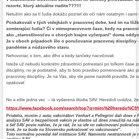
rezorte, ktorý aktuálne riadite???!!!
Netuším ako sa tí ľudia dokážu pozrieť do očí nám ostatným i sami
Poskakovali v tých videjkách v pracovnej dobe, ked im na lôžká
zomierajúci ľudia? Či v mimopracovnom čase, kedy na pracovis
ako „starostlivosťou o chorých krajne vyčerpaní“ doma oddyc
že v oboch prípadoch šlo o porušovanie pracovnej disciplíny 
pandémie a núdzového stavu
.
Nehovoriac o tom, ako dlho a kedy tančeky nacvičovali.
Isteže už nebudú konkrétni zdravotníci potrestaní po toľkom čase z
disciplíny, no je podstatné, aby to bolo pravdivo pomenované ako 
pracovnej disciplíny. Je na Vás, aby ste jasne nastolili pravidlá, 
opakovať.
No a ešte jedna vec – tá vydarená štúdia SAV. Heredoš uvádza, že
https://www.facebook.com/search/top?q=miro%20heredo%C5
Priatelia, musím z auta; vakcinátori Venhart a Pellegrini dali dnes v
analýza SAV o bezpečnosti vakcín je vlastne už dnes zneužitá na n
a šéf SAV povie nahlas, že je rád, že sa ide vo vakcinovaní pokračov
krok, že sa bude na Slovensku pokračovať vo vakcinovaní“.
Toto normálne povedal šéf inštitúcie SAV. Namiesto nestrannosti je r
analýza SAV.