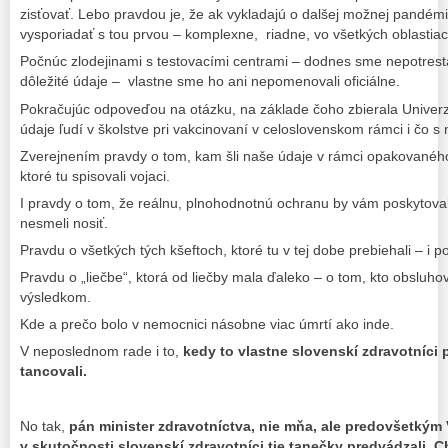
zisťovať. Lebo pravdou je, že ak vykladajú o dalšej možnej pandém
vysporiadať s tou prvou – komplexne, riadne, vo všetkých oblastiac
Počnúc zlodejinami s testovacími centrami – dodnes sme nepotrestal
dôležité údaje – vlastne sme ho ani nepomenovali oficiálne.
Pokračujúc odpoveďou na otázku, na základe čoho zbierala Univerz
údaje ľudí v školstve pri vakcinovaní v celoslovenskom rámci i čo s ni
Zverejnením pravdy o tom, kam šli naše údaje v rámci opakovaného
ktoré tu spisovali vojaci.
I pravdy o tom, že reálnu, plnohodnotnú ochranu by vám poskytoval
nesmeli nosiť.
Pravdu o všetkých tých kšeftoch, ktoré tu v tej dobe prebiehali – i po
Pravdu o „liečbe“, ktorá od liečby mala ďaleko – o tom, kto obsluho
výsledkom.
Kde a prečo bolo v nemocnici násobne viac úmrtí ako inde.
V neposlednom rade i to,
kedy to vlastne slovenskí zdravotníci
tancovali.
No tak,
pán minister zdravotníctva, nie mňa, ale predovšetkým
v skutočnosti slovenskí zdravotníci tie tanečky predvádzali. 