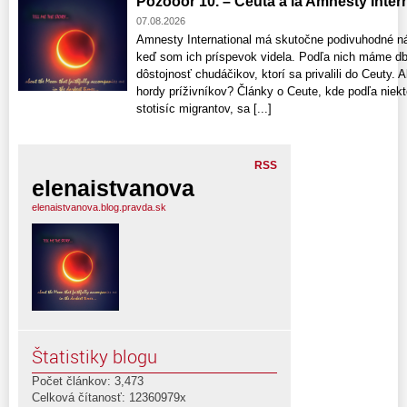
Pozooor 10. – Ceuta a la Amnesty Interna
07.08.2026
Amnesty International má skutočne podivuhodné n
keď som ich príspevok videla. Podľa nich máme db
dôstojnosť chudáčikov, ktorí sa privalili do Ceuty
hordy príživníkov? Články o Ceute, kde podľa niekt
stotisíc migrantov, sa [...]
RSS
elenaistvanova
elenaistvanova.blog.pravda.sk
Štatistiky blogu
Počet článkov: 3,473
Celková čítanosť: 12360979x