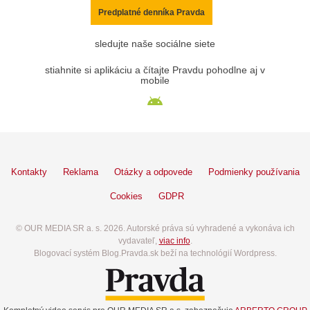
Predplatné denníka Pravda
sledujte naše sociálne siete
stiahnite si aplikáciu a čítajte Pravdu pohodlne aj v
mobile
Kontakty
Reklama
Otázky a odpovede
Podmienky používania
Cookies
GDPR
© OUR MEDIA SR a. s. 2026. Autorské práva sú vyhradené a vykonáva ich
vydavateľ,
viac info
.
Blogovací systém Blog.Pravda.sk beží na technológií Wordpress.