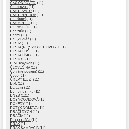
ČAS ODPOVEDÍ
(11)
Čas otázok
(11)
ČAS PRAVDY
(11)
ČAS PRÍBEHOV
(11)
Čas šancí
(11)
ČAS SRDCA
(11)
Čas vykročiť
(11)
Čas zrúd
(11)
Časmi
(11)
Čau, Augiáš
(11)
CESTA
(11)
CESTA (NE)SPRAVODLIVOSTI
(11)
CESTA DUŠE
(11)
CESTA LÍŠKY
(11)
CESTOU
(11)
Cirkusový kôň
(11)
ČLOVEČINA
(11)
Čo ti (ne)poviem)
(11)
Čooo
(11)
ČREPY ILÚZIÍ
(11)
D.R.
(11)
Dalasair
(11)
Deň plný slnka
(11)
DNES
(121)
DOBA COVIDOVÁ
(11)
DOKEDY
(11)
DOTYK DOMOVA
(11)
DRAČÍ DYCH
(11)
DRAČIA
(11)
Dragon of Air
(11)
DRAK
(11)
DRAK SA VRACIA
(11)