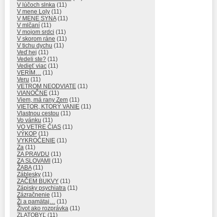
V lúčoch slnka
(11)
V mene Loly
(11)
V MENE SYNA
(11)
V mlčaní
(11)
V mojom srdci
(11)
V skorom ráne
(11)
V tichu dychu
(11)
Veď hej
(11)
Vedeli ste?
(11)
Vedieť viac
(11)
VERÍM…
(11)
Veru
(11)
VETROM NEODVIATE
(11)
VIANOČNE
(11)
Viem, má rany Zem
(11)
VIETOR, KTORÝ VANIE
(11)
Vlastnou cestou
(11)
Vo vánku
(11)
VO VETRE ČIAS
(11)
VÝKOP
(11)
VYKROČENIE
(11)
Za
(11)
ZA PRAVDU
(11)
ZA SLOVAMI
(11)
ŽABA
(11)
Záblesky
(11)
ZAČEM BUKVY
(11)
Zápisky psychiatra
(11)
Zázračnenie
(11)
Ži a pamätaj…
(11)
Život ako rozprávka
(11)
ZLATOBYĽ
(11)