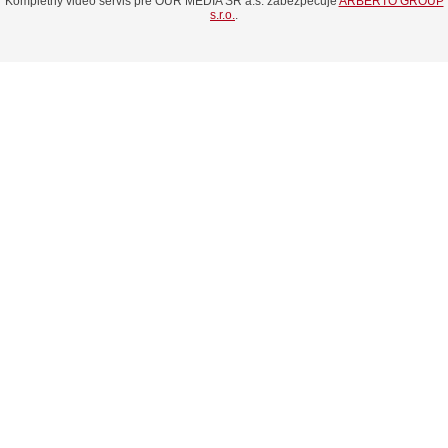
Kompletný video servis pre OUR MEDIA SR a.s. zabezpečuje
ARBERTO GROUP
s.r.o.
.