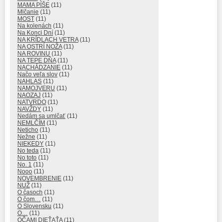
MAMA PÍŠE
(11)
Mlčanie
(11)
MOST
(11)
Na kolenách
(11)
Na Konci Dní
(11)
NA KRÍDLACH VETRA
(11)
NA OSTRÍ NOŽA
(11)
NA ROVINU
(11)
NA TEPE DŇA
(11)
NACHÁDZANIE
(11)
Načo veľa slov
(11)
NAHLAS
(11)
NAMOJVERU
(11)
NAOZAJ
(11)
NATVRDO
(11)
NAVŽDY
(11)
Nedám sa umlčať
(11)
NEMLČÍM
(11)
Neticho
(11)
Nežne
(11)
NIEKEDY
(11)
No teda
(11)
No toto
(11)
No. 1
(11)
Nooo
(11)
NOVEMBRENIE
(11)
NUŽ
(11)
O časoch
(11)
O čom…
(11)
O Slovensku
(11)
O…
(11)
OČAMI DIEŤAŤA
(11)