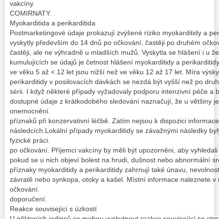
vakcíny.
COMIRNATY.
Myokarditida a perikarditida
Postmarketingové údaje prokazují zvýšené riziko myokarditidy a peri
vyskytly především do 14 dnů po očkování, častěji po druhém očkov
častěji, ale ne výhradně u mladších mužů. Vyskytla se hlášení i u ž
kumulujících se údajů je četnost hlášení myokarditidy a perikarditidy
ve věku 5 až < 12 let jsou nižší než ve věku 12 až 17 let. Míra výsk
perikarditidy v posilovacích dávkách se nezdá být vyšší než po druh
sérii. I když některé případy vyžadovaly podporu intenzivní péče a b
dostupné údaje z krátkodobého sledování naznačují, že u většiny j
onemocnění.
příznaků při konzervativní léčbě. Zatím nejsou k dispozici inform
následcích.Lokální případy myokarditidy se závažnými následky by
fyzické práci.
po očkování. Příjemci vakcíny by měli být upozorněni, aby vyhledal
pokud se u nich objeví bolest na hrudi, dušnost nebo abnormální sr
příznaky myokarditidy a perikarditidy zahrnují také únavu, nevolnost 
závratě nebo synkopa, otoky a kašel. Místní informace naleznete 
očkování.
doporučení.
Reakce související s úzkostí
U některých jedinců se mohou vyskytnout reakce související se stre