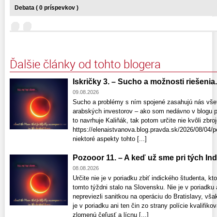
Debata ( 0 príspevkov )
Ďalšie články od tohto blogera
Iskričky 3. – Sucho a možnosti riešenia. 
09.08.2026
Sucho a problémy s ním spojené zasahujú nás všet
arabských investorov – ako som nedávno v blogu p
to navrhuje Kaliňák, tak potom určite nie kvôli zbr
https://elenaistvanova.blog.pravda.sk/2026/08/04/p
niektoré aspekty tohto [...]
Pozooor 11. – A keď už sme pri tých Indo
08.08.2026
Určite nie je v poriadku zbiť indického študenta, kto
tomto týždni stalo na Slovensku. Nie je v poriadku 
nepreviezli sanitkou na operáciu do Bratislavy, vša
je v poriadku ani ten čin zo strany polície kvalifik
zlomenú čeľusť a lícnu [...]