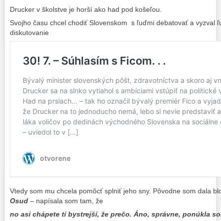
Drucker v školstve je horší ako had pod košeľou.
Svojho času chcel chodiť Slovenskom s ľuďmi debatovať a vyzval ľu
diskutovanie
Vtedy som mu chcela pomôcť splniť jeho sny. Pôvodne som dala b
Osud
– napísala som tam, že
no asi chápete tí bystrejší, že prečo. Áno, správne, ponúkla so