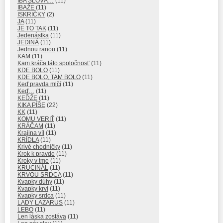
IBA SLOVÁ…
(11)
IBAŽE
(11)
ISKRIČKY
(2)
JA
(11)
JE TO TAK
(11)
Jedenástka
(11)
JEDINÁ
(11)
Jednou ranou
(11)
KAM
(11)
Kam kráča táto spoločnosť
(11)
KDE BOLO
(11)
KDE BOLO, TAM BOLO
(11)
Keď pravda mlčí
(11)
Keď…
(11)
KEĎŽE
(11)
KIKA PÍŠE
(22)
KK
(11)
KOMU VERIŤ
(11)
KRÁČAM
(11)
Krajina víl
(11)
KRÍDLA
(11)
Krivé chodníčky
(11)
Krok k pravde
(11)
Kroky v tme
(11)
KRUCINÁL
(11)
KRVOU SRDCA
(11)
Kvapky dúhy
(11)
Kvapky krvi
(11)
Kvapky srdca
(11)
LADY LAZARUS
(11)
LEBO
(11)
Len láska zostáva
(11)