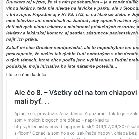
Druckerovej výzve, že si s ním podebatujem – ja a zopár ďalších
vinou lekárov, teda nie niekde na lavičke v parku, ale v Slobo
v Infovojne. Prípadne aj v RTVS, TA3, či na Markíze alebo v Jo
mne televízie ani neodpísali na žiadosť, aby spravili naživo vy
detí mŕtvych vinou lekárov a ministrami príslušných rezortov,
lekárov a lekárskej komory, aj sestier, zástupcov pacientskych 
hájiť ich práva.
Zatiaľ mi síce Drucker neodpovedal, ale to nepochybne len p
prekvapenie, že našiel tak rýchlo ľudí ochotných s ním debato
o tých témach, ktoré chce podľa jeho vyhlásenia s ľuďmi prebe
poďakuje, moja iniciatíva ho iste náramne potešila…
I tu je o ňom kadečo