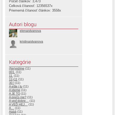
Počet článkov: 3,473
Celková čítanosť: 12356537x
Priemerná čítanosť článkov: 3558x
Autori blogu
elenaistvanova
kristinaistvanova
Kategórie
(Ne)vidíme
(11)
001.
(11)
11.
(11)
11×11
(11)
30.!
(11)
A ešte i tu
(11)
A ideme
(11)
A JE TO
(11)
A prečo nie?
(11)
A veď dobre…
(11)
A VEĎ HEJ…
(11)
A…
(11)
Aááá
(11)