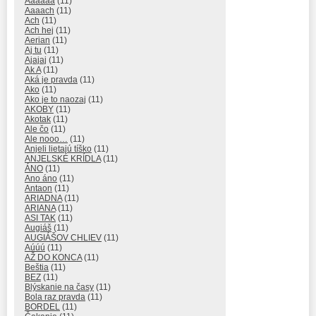
Áááááá
(11)
Aaaach
(11)
Ach
(11)
Ach hej
(11)
Aerian
(11)
Aj tu
(11)
Ajajaj
(11)
Ak A
(11)
Aká je pravda
(11)
Ako
(11)
Ako je to naozaj
(11)
AKOBY
(11)
Akotak
(11)
Ale čo
(11)
Ale nooo…
(11)
Anjeli lietajú tíško
(11)
ANJELSKÉ KRÍDLA
(11)
ÁNO
(11)
Ano áno
(11)
Antaon
(11)
ARIADNA
(11)
ARIANA
(11)
ASI TAK
(11)
Augiáš
(11)
AUGIÁŠOV CHLIEV
(11)
Aúúú
(11)
AŽ DO KONCA
(11)
Beštia
(11)
BEZ
(11)
Blýskanie na časy
(11)
Bola raz pravda
(11)
BORDEL
(11)