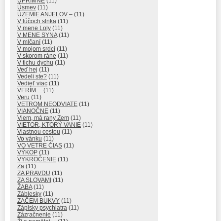
ÚPRIMNE
(11)
Úsmev
(11)
ÚZEMIE ANJELOV –
(11)
V lúčoch slnka
(11)
V mene Loly
(11)
V MENE SYNA
(11)
V mlčaní
(11)
V mojom srdci
(11)
V skorom ráne
(11)
V tichu dychu
(11)
Veď hej
(11)
Vedeli ste?
(11)
Vedieť viac
(11)
VERÍM…
(11)
Veru
(11)
VETROM NEODVIATE
(11)
VIANOČNE
(11)
Viem, má rany Zem
(11)
VIETOR, KTORÝ VANIE
(11)
Vlastnou cestou
(11)
Vo vánku
(11)
VO VETRE ČIAS
(11)
VÝKOP
(11)
VYKROČENIE
(11)
Za
(11)
ZA PRAVDU
(11)
ZA SLOVAMI
(11)
ŽABA
(11)
Záblesky
(11)
ZAČEM BUKVY
(11)
Zápisky psychiatra
(11)
Zázračnenie
(11)