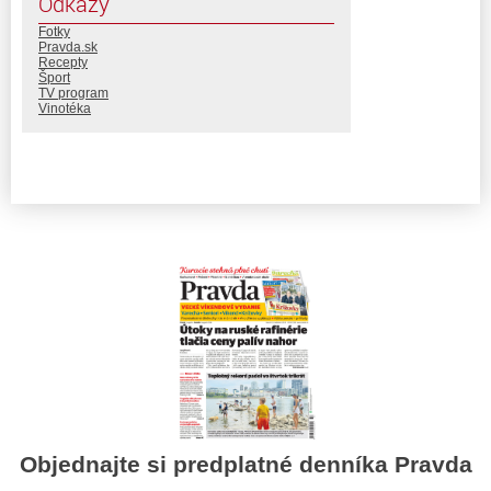
Odkazy
Fotky
Pravda.sk
Recepty
Šport
TV program
Vinotéka
Objednajte si predplatné denníka Pravda