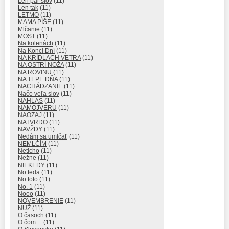
Len pár slov
(11)
Len tak
(11)
LETMO
(11)
MAMA PÍŠE
(11)
Mlčanie
(11)
MOST
(11)
Na kolenách
(11)
Na Konci Dní
(11)
NA KRÍDLACH VETRA
(11)
NA OSTRÍ NOŽA
(11)
NA ROVINU
(11)
NA TEPE DŇA
(11)
NACHÁDZANIE
(11)
Načo veľa slov
(11)
NAHLAS
(11)
NAMOJVERU
(11)
NAOZAJ
(11)
NATVRDO
(11)
NAVŽDY
(11)
Nedám sa umlčať
(11)
NEMLČÍM
(11)
Neticho
(11)
Nežne
(11)
NIEKEDY
(11)
No teda
(11)
No toto
(11)
No. 1
(11)
Nooo
(11)
NOVEMBRENIE
(11)
NUŽ
(11)
O časoch
(11)
O čom…
(11)