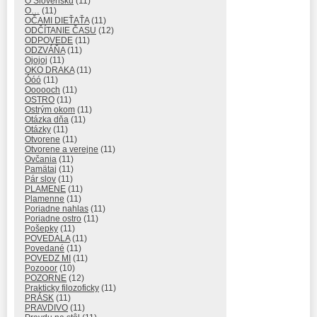
O Slovensku
(11)
O…
(11)
OČAMI DIEŤAŤA
(11)
ODČÍTANIE ČASU
(12)
ODPOVEDE
(11)
ODZVÁŇA
(11)
Ojojoj
(11)
OKO DRAKA
(11)
Óóó
(11)
Oooooch
(11)
OSTRO
(11)
Ostrým okom
(11)
Otázka dňa
(11)
Otázky
(11)
Otvorene
(11)
Otvorene a verejne
(11)
Ovčania
(11)
Pamätaj
(11)
Pár slov
(11)
PLAMENE
(11)
Plamenne
(11)
Poriadne nahlas
(11)
Poriadne ostro
(11)
Pošepky
(11)
POVEDALA
(11)
Povedané
(11)
POVEDZ MI
(11)
Pozooor
(10)
POZORNE
(12)
Prakticky filozoficky
(11)
PRÁSK
(11)
PRAVDIVO
(11)