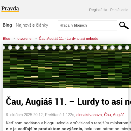
Registrácia
Prihlásenie
Blog
Najnovšie články
Najčítanejšie články
Blog
>
otvorene
>
Čau, Augiáš 11. - Lurdy to asi nebudú
Najkomentovanejšie články
Zoznam blogov
Komerčné blogy
Čau, Augiáš 11. – Lurdy to asi 
6. októbra 2025 20:12
, Prečítané 1 122x,
elenaistvanova
,
Čau, Augiáš
Keď som nedávno v blogu uviedla v súvislosti s terajším ministrom 
nie je vedľajším produktom povýšenia,
bola som náramne miern