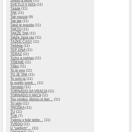
Svetlo a tiene
(11)
SVETLO V NÁS
(11)
Tááák
(11)
TAK
(11)
Tak naozaj
(9)
Tak tak
(11)
Taká je pravda
(11)
TAKTO
(11)
TAKŽE TAK
(11)
Takže zasa raz
(11)
ŤAŽKÉ ČASY
(11)
Téééda
(11)
TEP DŇA
(11)
TERAZ
(11)
Ticho a nahlas
(11)
TÍŠENIE
(11)
Tíško
(11)
To je ono
(11)
TO JE TAK
(11)
To som ja
(11)
to svetlo svieti…
(11)
Tornádo
(11)
TORNÁDO SA VRACIA
(11)
TORNÁDO V AKCII
(11)
Tou cestou, ktorou si šiel…
(11)
Tri vety
(11)
TROŠKA
(11)
TU
(11)
ŤUK
(7)
Tvárou v tvár sebe…
(11)
TVRDO
(11)
U "ujetých"…
(11)