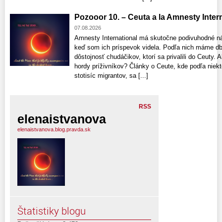
Pozooor 10. – Ceuta a la Amnesty Interna
07.08.2026
Amnesty International má skutočne podivuhodné n
keď som ich príspevok videla. Podľa nich máme db
dôstojnosť chudáčikov, ktorí sa privalili do Ceuty
hordy príživníkov? Články o Ceute, kde podľa niekt
stotisíc migrantov, sa [...]
RSS
elenaistvanova
elenaistvanova.blog.pravda.sk
Štatistiky blogu