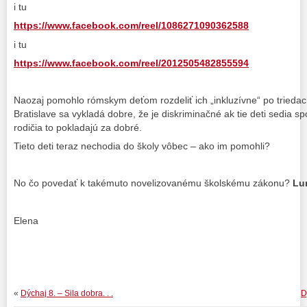
i tu
https://www.facebook.com/reel/1086271090362588
i tu
https://www.facebook.com/reel/2012505482855594
Naozaj pomohlo rómskym deťom rozdeliť ich „inkluzívne“ po triedac
Bratislave sa vykladá dobre, že je diskriminačné ak tie deti sedia spo
rodičia to pokladajú za dobré.
Tieto deti teraz nechodia do školy vôbec – ako im pomohli?
No čo povedať k takémuto novelizovanému školskému zákonu?
Lu
Elena
«
Dýchaj 8. – Sila dobra. . .
D