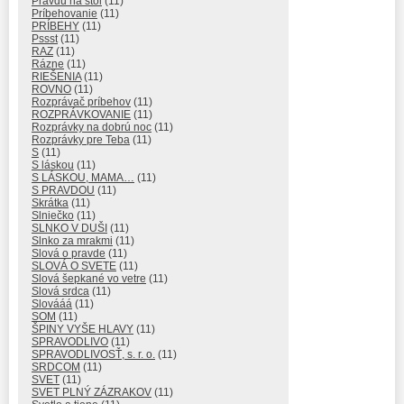
Pravdu na stôl
(11)
Príbehovanie
(11)
PRÍBEHY
(11)
Pssst
(11)
RAZ
(11)
Rázne
(11)
RIEŠENIA
(11)
ROVNO
(11)
Rozprávač príbehov
(11)
ROZPRÁVKOVANIE
(11)
Rozprávky na dobrú noc
(11)
Rozprávky pre Teba
(11)
S
(11)
S láskou
(11)
S LÁSKOU, MAMA…
(11)
S PRAVDOU
(11)
Skrátka
(11)
Slniečko
(11)
SLNKO V DUŠI
(11)
Slnko za mrakmi
(11)
Slová o pravde
(11)
SLOVÁ O SVETE
(11)
Slová šepkané vo vetre
(11)
Slová srdca
(11)
Slovááá
(11)
SOM
(11)
ŠPINY VYŠE HLAVY
(11)
SPRAVODLIVO
(11)
SPRAVODLIVOSŤ, s. r. o.
(11)
SRDCOM
(11)
SVET
(11)
SVET PLNÝ ZÁZRAKOV
(11)