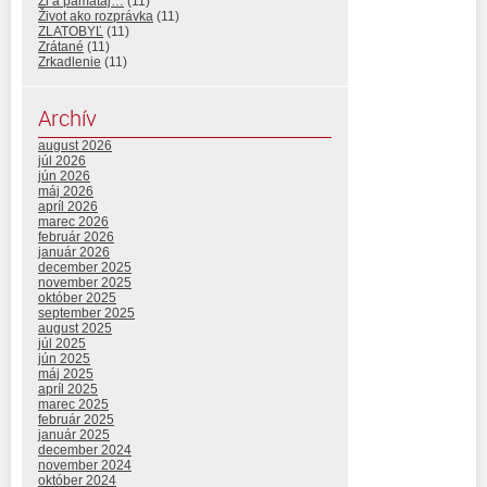
Ži a pamätaj…
(11)
Život ako rozprávka
(11)
ZLATOBYĽ
(11)
Zrátané
(11)
Zrkadlenie
(11)
Archív
august 2026
júl 2026
jún 2026
máj 2026
apríl 2026
marec 2026
február 2026
január 2026
december 2025
november 2025
október 2025
september 2025
august 2025
júl 2025
jún 2025
máj 2025
apríl 2025
marec 2025
február 2025
január 2025
december 2024
november 2024
október 2024