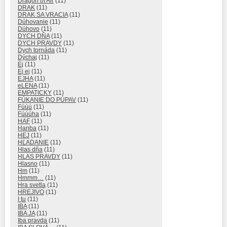
Dragon of Air
(11)
DRAK
(11)
DRAK SA VRACIA
(11)
Dúhovanie
(11)
Dúhovo
(11)
DYCH DŇA
(11)
DYCH PRAVDY
(11)
Dych tornáda
(11)
Dýchaj
(11)
Ej
(11)
Ej ej
(11)
EJHA
(11)
eLENA
(11)
EMPATICKY
(11)
FÚKANIE DO PÚPAV
(11)
Fúúú
(11)
Fúúúha
(11)
HAF
(11)
Hanba
(11)
HEJ
(11)
HĽADANIE
(11)
Hlas dňa
(11)
HLAS PRAVDY
(11)
Hlasno
(11)
Hm
(11)
Hmmm…
(11)
Hra svetla
(11)
HREJIVO
(11)
I tu
(11)
IBA
(11)
IBA JA
(11)
Iba pravda
(11)