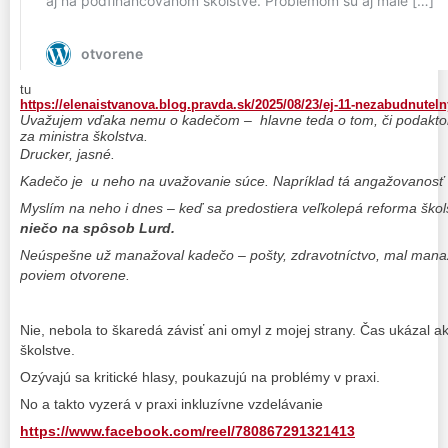
tu
https://elenaistvanova.blog.pravda.sk/2025/08/23/ej-11-nezabudnuteln
Uvažujem vďaka nemu o kadečom – hlavne teda o tom, či podaktorí p
za ministra školstva.
Drucker, jasné.
Kadečo je u neho na uvažovanie súce. Napríklad tá angažovanosť
Myslím na neho i dnes – keď sa predostiera veľkolepá reforma škol
niečo na spôsob Lurd.
Neúspešne už manažoval kadečo – pošty, zdravotníctvo, mal manažo
poviem otvorene.
Nie, nebola to škaredá závisť ani omyl z mojej strany. Čas ukázal ak
školstve.
Ozývajú sa kritické hlasy, poukazujú na problémy v praxi.
No a takto vyzerá v praxi inkluzívne vzdelávanie
https://www.facebook.com/reel/780867291321413