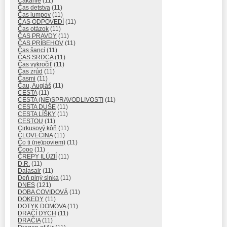
Čakanie
(11)
Čas detstva
(11)
Čas lumpov
(11)
ČAS ODPOVEDÍ
(11)
Čas otázok
(11)
ČAS PRAVDY
(11)
ČAS PRÍBEHOV
(11)
Čas šancí
(11)
ČAS SRDCA
(11)
Čas vykročiť
(11)
Čas zrúd
(11)
Časmi
(11)
Čau, Augiáš
(11)
CESTA
(11)
CESTA (NE)SPRAVODLIVOSTI
(11)
CESTA DUŠE
(11)
CESTA LÍŠKY
(11)
CESTOU
(11)
Cirkusový kôň
(11)
ČLOVEČINA
(11)
Čo ti (ne)poviem)
(11)
Čooo
(11)
ČREPY ILÚZIÍ
(11)
D.R.
(11)
Dalasair
(11)
Deň plný slnka
(11)
DNES
(121)
DOBA COVIDOVÁ
(11)
DOKEDY
(11)
DOTYK DOMOVA
(11)
DRAČÍ DYCH
(11)
DRAČIA
(11)