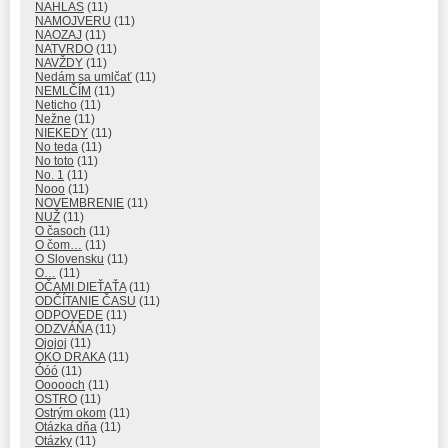
NAHLAS
(11)
NAMOJVERU
(11)
NAOZAJ
(11)
NATVRDO
(11)
NAVŽDY
(11)
Nedám sa umlčať
(11)
NEMLČÍM
(11)
Neticho
(11)
Nežne
(11)
NIEKEDY
(11)
No teda
(11)
No toto
(11)
No. 1
(11)
Nooo
(11)
NOVEMBRENIE
(11)
NUŽ
(11)
O časoch
(11)
O čom…
(11)
O Slovensku
(11)
O…
(11)
OČAMI DIEŤAŤA
(11)
ODČÍTANIE ČASU
(11)
ODPOVEDE
(11)
ODZVÁŇA
(11)
Ojojoj
(11)
OKO DRAKA
(11)
Óóó
(11)
Oooooch
(11)
OSTRO
(11)
Ostrým okom
(11)
Otázka dňa
(11)
Otázky
(11)