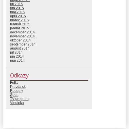
august 2015
júl 2015
jún 2015
máj 2015
apríl 2015
marec 2015
február 2015
január 2015
december 2014
november 2014
október 2014
september 2014
august 2014
júl 2014
jún 2014
máj 2014
Odkazy
Fotky
Pravda.sk
Recepty
Šport
TV program
Vinotéka