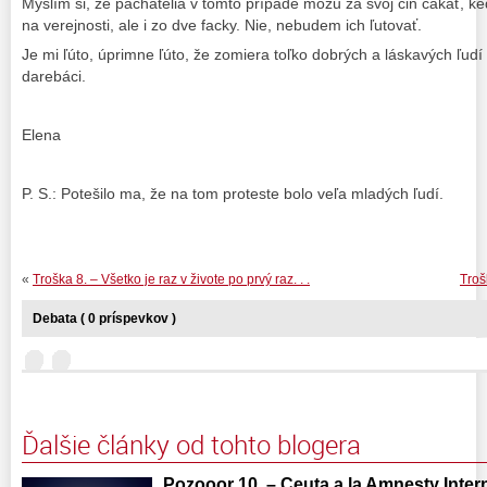
Myslím si, že páchatelia v tomto prípade môžu za svoj čin čakať, ke
na verejnosti, ale i zo dve facky. Nie, nebudem ich ľutovať.
Je mi ľúto, úprimne ľúto, že zomiera toľko dobrých a láskavých ľudí 
darebáci.
Elena
P. S.: Potešilo ma, že na tom proteste bolo veľa mladých ľudí.
«
Troška 8. – Všetko je raz v živote po prvý raz. . .
Troš
Debata ( 0 príspevkov )
Ďalšie články od tohto blogera
Pozooor 10. – Ceuta a la Amnesty Interna