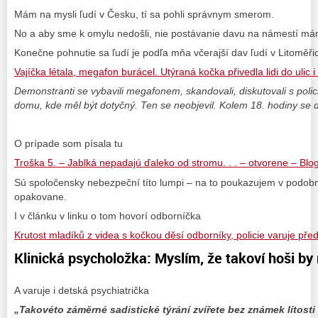
Mám na mysli ľudí v Česku, tí sa pohli správnym smerom.
No a aby sme k omylu nedošli, nie postávanie davu na námestí má
Konečne pohnutie sa ľudí je podľa mňa včerajší dav ľudí v Litoměři
Vajíčka létala, megafon burácel. Utýraná kočka přivedla lidi do ulic 
Demonstranti se vybavili megafonem, skandovali, diskutovali s polici
domu, kde měl být dotyčný. Ten se neobjevil. Kolem 18. hodiny se d
O prípade som písala tu
Troška 5. – Jablká nepadajú ďaleko od stromu. . . – otvorene – Blo
Sú spoločensky nebezpeční títo lumpi – na to poukazujem v podob
opakovane.
I v článku v linku o tom hovorí odborníčka
Krutost mladíků z videa s kočkou děsí odborníky, policie varuje pře
Klinická psycholožka: Myslím, že takoví hoši by m
A varuje i detská psychiatrička
„Takovéto záměrné sadistické týrání zvířete bez známek lítost