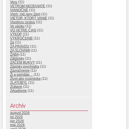
Veru
(11)
VETROM NEODVIATE
(11)
VIANOČNE
(11)
Viem, má rany Zem
(11)
VIETOR, KTORÝ VANIE
(11)
Vlastnou cestou
(11)
Vo vánku
(11)
VO VETRE ČIAS
(11)
VÝKOP
(11)
VYKROČENIE
(11)
Za
(11)
ZA PRAVDU
(11)
ZA SLOVAMI
(11)
ŽABA
(11)
Záblesky
(11)
ZAČEM BUKVY
(11)
Zápisky psychiatra
(11)
Zázračnenie
(11)
Ži a pamätaj…
(11)
Život ako rozprávka
(11)
ZLATOBYĽ
(11)
Zrátané
(11)
Zrkadlenie
(11)
Archív
august 2026
júl 2026
jún 2026
máj 2026