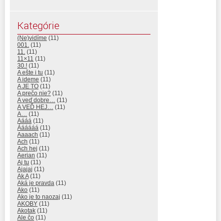
Kategórie
(Ne)vidíme
(11)
001.
(11)
11.
(11)
11×11
(11)
30.!
(11)
A ešte i tu
(11)
A ideme
(11)
A JE TO
(11)
A prečo nie?
(11)
A veď dobre…
(11)
A VEĎ HEJ…
(11)
A…
(11)
Aááá
(11)
Áááááá
(11)
Aaaach
(11)
Ach
(11)
Ach hej
(11)
Aerian
(11)
Aj tu
(11)
Ajajaj
(11)
Ak A
(11)
Aká je pravda
(11)
Ako
(11)
Ako je to naozaj
(11)
AKOBY
(11)
Akotak
(11)
Ale čo
(11)