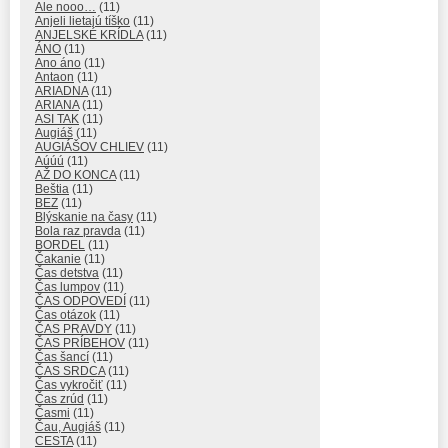
Ale nooo…
(11)
Anjeli lietajú tíško
(11)
ANJELSKÉ KRÍDLA
(11)
ÁNO
(11)
Ano áno
(11)
Antaon
(11)
ARIADNA
(11)
ARIANA
(11)
ASI TAK
(11)
Augiáš
(11)
AUGIÁŠOV CHLIEV
(11)
Aúúú
(11)
AŽ DO KONCA
(11)
Beštia
(11)
BEZ
(11)
Blýskanie na časy
(11)
Bola raz pravda
(11)
BORDEL
(11)
Čakanie
(11)
Čas detstva
(11)
Čas lumpov
(11)
ČAS ODPOVEDÍ
(11)
Čas otázok
(11)
ČAS PRAVDY
(11)
ČAS PRÍBEHOV
(11)
Čas šancí
(11)
ČAS SRDCA
(11)
Čas vykročiť
(11)
Čas zrúd
(11)
Časmi
(11)
Čau, Augiáš
(11)
CESTA
(11)