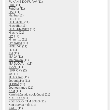
FÚKANIE DO PÚPAV
(11)
Fúúú
(11)
Fúúúha
(11)
HAF
(11)
Hanba
(11)
HEJ
(11)
HĽADANIE
(11)
Hlas dňa
(11)
HLAS PRAVDY
(11)
Hlasno
(11)
Hm
(11)
Hmmm…
(11)
Hra svetla
(11)
HREJIVO
(11)
I tu
(11)
IBA
(11)
IBA JA
(11)
Iba pravda
(11)
IBA SLOVÁ…
(11)
IBAŽE
(11)
ISKRIČKY
(2)
JA
(11)
JE TO TAK
(11)
Jedenástka
(11)
JEDINÁ
(11)
Jednou ranou
(11)
KAM
(11)
Kam kráča táto spoločnosť
(11)
KDE BOLO
(11)
KDE BOLO, TAM BOLO
(11)
Keď pravda mlčí
(11)
Keď…
(11)