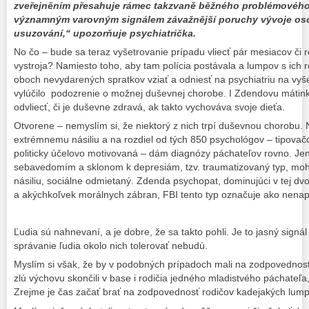
zveřejněním přesahuje rámec takzvaně běžného problémového
významným varovným signálem závažnější poruchy vývoje oso
usuzování,“ upozorňuje psychiatrička.
No čo – bude sa teraz vyšetrovanie prípadu vliecť pár mesiacov či 
vystroja? Namiesto toho, aby tam polícia postávala a lumpov s ich r
oboch nevydarených spratkov vziať a odniesť na psychiatriu na vyšet
vylúčilo podozrenie o možnej duševnej chorobe. I Zdendovu mátinku
odvliecť, či je duševne zdravá, ak takto vychováva svoje dieťa.
Otvorene – nemyslím si, že niektorý z nich trpí duševnou chorobu
extrémnemu násiliu a na rozdiel od tých 850 psychológov – tipova
politicky účelovo motivovaná – dám diagnózy páchateľov rovno. J
sebavedomím a sklonom k depresiám, tzv. traumatizovaný typ, mohol
násiliu, sociálne odmietaný. Zdenda psychopat, dominujúci v tej dvo
a akýchkoľvek morálnych zábran, FBI tento typ označuje ako nenapr
Ľudia sú nahnevaní, a je dobre, že sa takto pohli. Je to jasný sign
správanie ľudia okolo nich tolerovať nebudú.
Myslím si však, že by v podobných prípadoch mali na zodpovednosť 
zlú výchovu skončili v base i rodičia jedného mladistvého páchateľa,
Zrejme je čas začať brať na zodpovednosť rodičov kadejakých lump