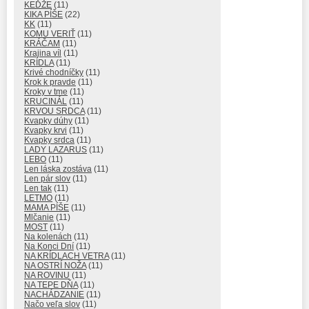
KEĎŽE
(11)
KIKA PÍŠE
(22)
KK
(11)
KOMU VERIŤ
(11)
KRÁČAM
(11)
Krajina víl
(11)
KRÍDLA
(11)
Krivé chodníčky
(11)
Krok k pravde
(11)
Kroky v tme
(11)
KRUCINÁL
(11)
KRVOU SRDCA
(11)
Kvapky dúhy
(11)
Kvapky krvi
(11)
Kvapky srdca
(11)
LADY LAZARUS
(11)
LEBO
(11)
Len láska zostáva
(11)
Len pár slov
(11)
Len tak
(11)
LETMO
(11)
MAMA PÍŠE
(11)
Mlčanie
(11)
MOST
(11)
Na kolenách
(11)
Na Konci Dní
(11)
NA KRÍDLACH VETRA
(11)
NA OSTRÍ NOŽA
(11)
NA ROVINU
(11)
NA TEPE DŇA
(11)
NACHÁDZANIE
(11)
Načo veľa slov
(11)