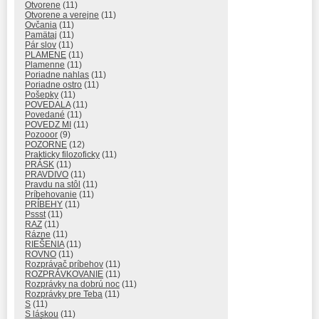
Otvorene
(11)
Otvorene a verejne
(11)
Ovčania
(11)
Pamätaj
(11)
Pár slov
(11)
PLAMENE
(11)
Plamenne
(11)
Poriadne nahlas
(11)
Poriadne ostro
(11)
Pošepky
(11)
POVEDALA
(11)
Povedané
(11)
POVEDZ MI
(11)
Pozooor
(9)
POZORNE
(12)
Prakticky filozoficky
(11)
PRÁSK
(11)
PRAVDIVO
(11)
Pravdu na stôl
(11)
Príbehovanie
(11)
PRÍBEHY
(11)
Pssst
(11)
RAZ
(11)
Rázne
(11)
RIEŠENIA
(11)
ROVNO
(11)
Rozprávač príbehov
(11)
ROZPRÁVKOVANIE
(11)
Rozprávky na dobrú noc
(11)
Rozprávky pre Teba
(11)
S
(11)
S láskou
(11)