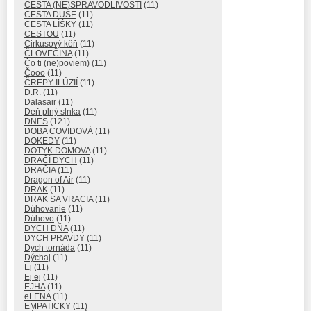
CESTA (NE)SPRAVODLIVOSTI
(11)
CESTA DUŠE
(11)
CESTA LÍŠKY
(11)
CESTOU
(11)
Cirkusový kôň
(11)
ČLOVEČINA
(11)
Čo ti (ne)poviem)
(11)
Čooo
(11)
ČREPY ILÚZIÍ
(11)
D.R.
(11)
Dalasair
(11)
Deň plný slnka
(11)
DNES
(121)
DOBA COVIDOVÁ
(11)
DOKEDY
(11)
DOTYK DOMOVA
(11)
DRAČÍ DYCH
(11)
DRAČIA
(11)
Dragon of Air
(11)
DRAK
(11)
DRAK SA VRACIA
(11)
Dúhovanie
(11)
Dúhovo
(11)
DYCH DŇA
(11)
DYCH PRAVDY
(11)
Dych tornáda
(11)
Dýchaj
(11)
Ej
(11)
Ej ej
(11)
EJHA
(11)
eLENA
(11)
EMPATICKY
(11)