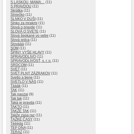
S LÁSKOU, MAMA…
(11)
S PRAVDOU
(11)
Skrátka
(11)
Slniečko
(11)
SLNKO V DUŠI
(11)
Slnko za mrakmi
(11)
Slová o pravde
(11)
SLOVÁ O SVETE
(11)
Slová šepkané vo vetre
(11)
Slová srdca
(11)
Slovááá
(11)
SOM
(11)
ŠPINY VYŠE HLAVY
(11)
SPRAVODLIVO
(11)
SPRAVODLIVOSŤ, s. r. o.
(11)
SRDCOM
(11)
SVET
(11)
SVET PLNÝ ZÁZRAKOV
(11)
Svetlo a tiene
(11)
SVETLO V NÁS
(11)
Tááák
(11)
TAK
(11)
Tak naozaj
(9)
Tak tak
(11)
Taká je pravda
(11)
TAKTO
(11)
TAKŽE TAK
(11)
Takže zasa raz
(11)
ŤAŽKÉ ČASY
(11)
Téééda
(11)
TEP DŇA
(11)
TERAZ
(11)