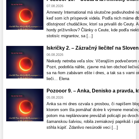
07.08.2026
Amnesty International má skutočne podivuhodné n
keď som ich príspevok videla. Podľa nich máme db
dôstojnosť chudáčikov, ktorí sa privalili do Ceuty
hordy príživníkov? Články o Ceute, kde podľa niekt
stotisíc migrantov, sa [...]
Iskričky 2. – Zázračný liečiteľ na Slove
06.08.2026
Niekedy netreba veľa slov. Včerajším podvečerom 
Pozri, podotkla náhle, zjavne má ten obchod liečivú 
sa na ňom zabávam ešte i dnes, a tak sa s vami o
lieči… Elena
Pozooor 9. – Anka, Denisko a pravda, ktor
05.08.2026
Anka sa mi dnes ozvala s prosbou, či napíšem blo
ktorom som šla pomáhať dcére k výmene meračov, 
potom ma neplánovane prevážali policajti po dvoch
šamanskou šalviou, robila zemiakový paprikáš i pala
stihla kúpiť. Zdanlivo nesúrodé veci [...]