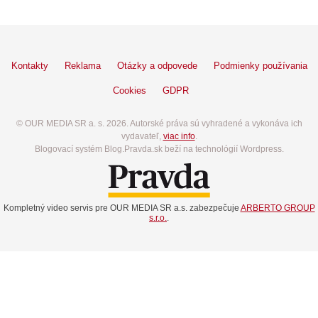
Kontakty
Reklama
Otázky a odpovede
Podmienky používania
Cookies
GDPR
© OUR MEDIA SR a. s. 2026. Autorské práva sú vyhradené a vykonáva ich
vydavateľ,
viac info
.
Blogovací systém Blog.Pravda.sk beží na technológií Wordpress.
Kompletný video servis pre OUR MEDIA SR a.s. zabezpečuje
ARBERTO GROUP
s.r.o.
.