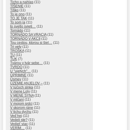
Ticho a nahlas
(11)
TÍŠENIE
(11)
Tíško
(11)
To je ono
(11)
TO JE TAK
(11)
To som ja
(11)
to svetlo svieti…
(11)
Tornádo
(11)
TORNÁDO SA VRACIA
(11)
TORNÁDO V AKCII
(11)
Tou cestou, ktorou si šiel…
(11)
Tri vety
(11)
TROŠKA
(11)
TU
(11)
ŤUK
(7)
Tvárou v tvár sebe…
(11)
TVRDO
(11)
U "ujetých"…
(11)
ÚPRIMNE
(11)
Úsmev
(11)
ÚZEMIE ANJELOV –
(11)
V lúčoch slnka
(11)
V mene Loly
(11)
V MENE SYNA
(11)
V mlčaní
(11)
V mojom srdci
(11)
V skorom ráne
(11)
V tichu dychu
(11)
Veď hej
(11)
Vedeli ste?
(11)
Vedieť viac
(11)
VERÍM…
(11)