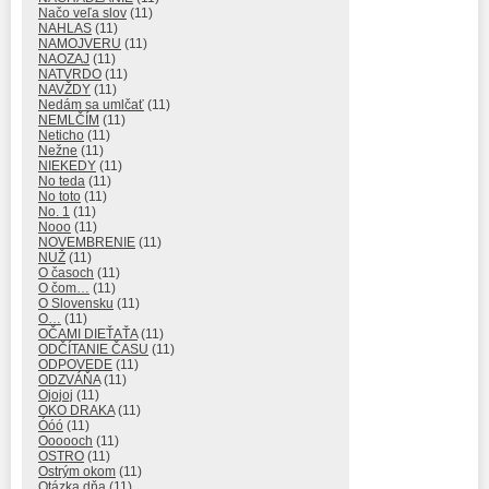
Načo veľa slov
(11)
NAHLAS
(11)
NAMOJVERU
(11)
NAOZAJ
(11)
NATVRDO
(11)
NAVŽDY
(11)
Nedám sa umlčať
(11)
NEMLČÍM
(11)
Neticho
(11)
Nežne
(11)
NIEKEDY
(11)
No teda
(11)
No toto
(11)
No. 1
(11)
Nooo
(11)
NOVEMBRENIE
(11)
NUŽ
(11)
O časoch
(11)
O čom…
(11)
O Slovensku
(11)
O…
(11)
OČAMI DIEŤAŤA
(11)
ODČÍTANIE ČASU
(11)
ODPOVEDE
(11)
ODZVÁŇA
(11)
Ojojoj
(11)
OKO DRAKA
(11)
Óóó
(11)
Oooooch
(11)
OSTRO
(11)
Ostrým okom
(11)
Otázka dňa
(11)