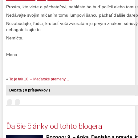
Prosím, kto viete o páchateľovi, nahláste ho buď polícii alebo tomu
Nedávajte svojim mlčaním tomu lumpovi šancu páchať ďalšie dareb
Nezabúdajte, ľudia, krutosť voči zvieratám je prvým znakom sériový
nebagatelizujte to.
Nemlčte.
Elena
«
To je tak 10. – Maďarské premeny. ..
Debata ( 0 príspevkov )
Ďalšie články od tohto blogera
Pozooor 9. – Anka, Denisko a pravda, ktor