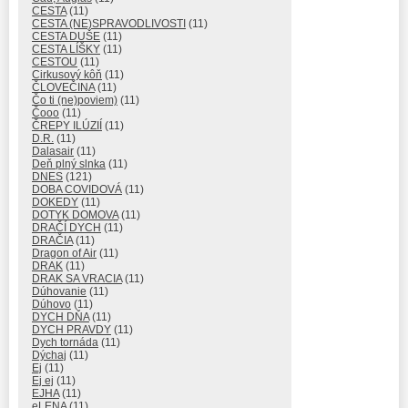
CESTA
(11)
CESTA (NE)SPRAVODLIVOSTI
(11)
CESTA DUŠE
(11)
CESTA LÍŠKY
(11)
CESTOU
(11)
Cirkusový kôň
(11)
ČLOVEČINA
(11)
Čo ti (ne)poviem)
(11)
Čooo
(11)
ČREPY ILÚZIÍ
(11)
D.R.
(11)
Dalasair
(11)
Deň plný slnka
(11)
DNES
(121)
DOBA COVIDOVÁ
(11)
DOKEDY
(11)
DOTYK DOMOVA
(11)
DRAČÍ DYCH
(11)
DRAČIA
(11)
Dragon of Air
(11)
DRAK
(11)
DRAK SA VRACIA
(11)
Dúhovanie
(11)
Dúhovo
(11)
DYCH DŇA
(11)
DYCH PRAVDY
(11)
Dych tornáda
(11)
Dýchaj
(11)
Ej
(11)
Ej ej
(11)
EJHA
(11)
eLENA
(11)