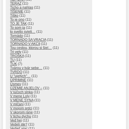
TERAZ
(11)
Ticho a nahlas
(11)
TÍŠENIE
(11)
Tíško
(11)
To je ono
(11)
TO JE TAK
(11)
To som ja
(11)
to svetlo svieti…
(11)
Tornádo
(11)
TORNÁDO SA VRACIA
(11)
TORNÁDO V AKCII
(11)
Tou cestou, ktorou si šiel…
(11)
Tri vety
(11)
TROŠKA
(11)
TU
(11)
ŤUK
(7)
Tvárou v tvár sebe…
(11)
TVRDO
(11)
U "ujetých"…
(11)
ÚPRIMNE
(11)
Úsmev
(11)
ÚZEMIE ANJELOV –
(11)
V lúčoch slnka
(11)
V mene Loly
(11)
V MENE SYNA
(11)
V mlčaní
(11)
V mojom srdci
(11)
V skorom ráne
(11)
V tichu dychu
(11)
Veď hej
(11)
Vedeli ste?
(11)
Vedieť viac
(11)