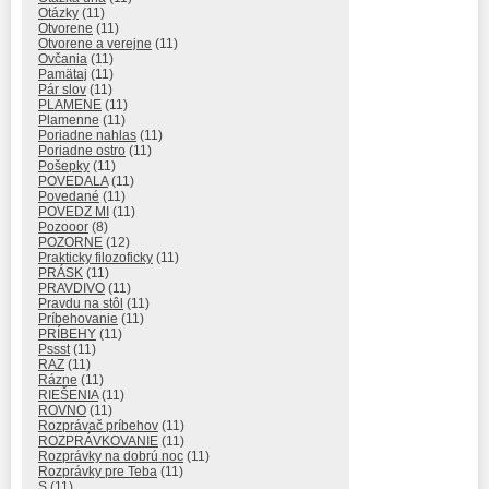
Otázky
(11)
Otvorene
(11)
Otvorene a verejne
(11)
Ovčania
(11)
Pamätaj
(11)
Pár slov
(11)
PLAMENE
(11)
Plamenne
(11)
Poriadne nahlas
(11)
Poriadne ostro
(11)
Pošepky
(11)
POVEDALA
(11)
Povedané
(11)
POVEDZ MI
(11)
Pozooor
(8)
POZORNE
(12)
Prakticky filozoficky
(11)
PRÁSK
(11)
PRAVDIVO
(11)
Pravdu na stôl
(11)
Príbehovanie
(11)
PRÍBEHY
(11)
Pssst
(11)
RAZ
(11)
Rázne
(11)
RIEŠENIA
(11)
ROVNO
(11)
Rozprávač príbehov
(11)
ROZPRÁVKOVANIE
(11)
Rozprávky na dobrú noc
(11)
Rozprávky pre Teba
(11)
S
(11)