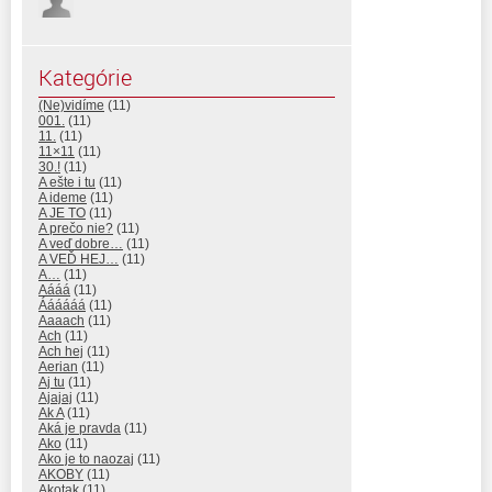
Kategórie
(Ne)vidíme
(11)
001.
(11)
11.
(11)
11×11
(11)
30.!
(11)
A ešte i tu
(11)
A ideme
(11)
A JE TO
(11)
A prečo nie?
(11)
A veď dobre…
(11)
A VEĎ HEJ…
(11)
A…
(11)
Aááá
(11)
Áááááá
(11)
Aaaach
(11)
Ach
(11)
Ach hej
(11)
Aerian
(11)
Aj tu
(11)
Ajajaj
(11)
Ak A
(11)
Aká je pravda
(11)
Ako
(11)
Ako je to naozaj
(11)
AKOBY
(11)
Akotak
(11)