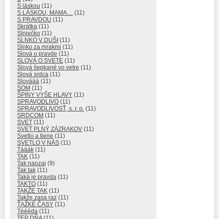
S láskou
(11)
S LÁSKOU, MAMA…
(11)
S PRAVDOU
(11)
Skrátka
(11)
Slniečko
(11)
SLNKO V DUŠI
(11)
Slnko za mrakmi
(11)
Slová o pravde
(11)
SLOVÁ O SVETE
(11)
Slová šepkané vo vetre
(11)
Slová srdca
(11)
Slovááá
(11)
SOM
(11)
ŠPINY VYŠE HLAVY
(11)
SPRAVODLIVO
(11)
SPRAVODLIVOSŤ, s. r. o.
(11)
SRDCOM
(11)
SVET
(11)
SVET PLNÝ ZÁZRAKOV
(11)
Svetlo a tiene
(11)
SVETLO V NÁS
(11)
Tááák
(11)
TAK
(11)
Tak naozaj
(9)
Tak tak
(11)
Taká je pravda
(11)
TAKTO
(11)
TAKŽE TAK
(11)
Takže zasa raz
(11)
ŤAŽKÉ ČASY
(11)
Téééda
(11)
TEP DŇA
(11)