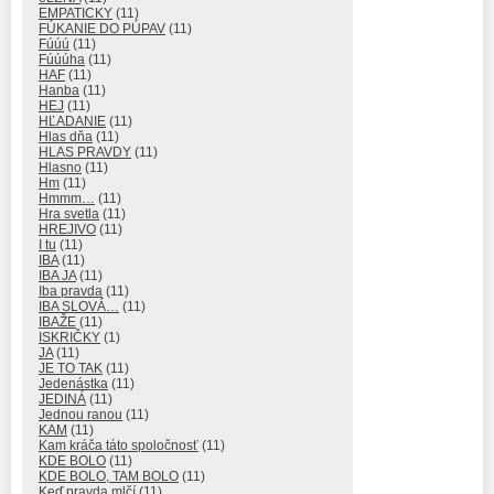
EMPATICKY
(11)
FÚKANIE DO PÚPAV
(11)
Fúúú
(11)
Fúúúha
(11)
HAF
(11)
Hanba
(11)
HEJ
(11)
HĽADANIE
(11)
Hlas dňa
(11)
HLAS PRAVDY
(11)
Hlasno
(11)
Hm
(11)
Hmmm…
(11)
Hra svetla
(11)
HREJIVO
(11)
I tu
(11)
IBA
(11)
IBA JA
(11)
Iba pravda
(11)
IBA SLOVÁ…
(11)
IBAŽE
(11)
ISKRIČKY
(1)
JA
(11)
JE TO TAK
(11)
Jedenástka
(11)
JEDINÁ
(11)
Jednou ranou
(11)
KAM
(11)
Kam kráča táto spoločnosť
(11)
KDE BOLO
(11)
KDE BOLO, TAM BOLO
(11)
Keď pravda mlčí
(11)