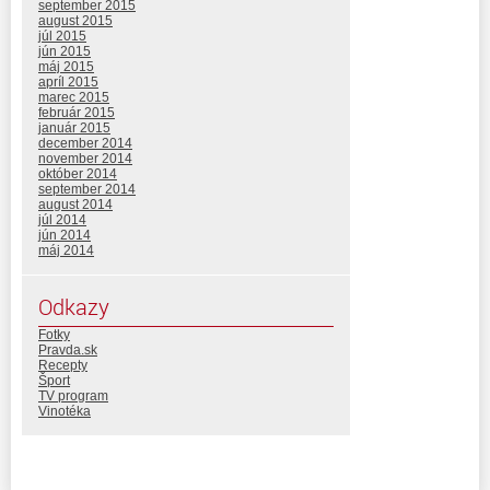
september 2015
august 2015
júl 2015
jún 2015
máj 2015
apríl 2015
marec 2015
február 2015
január 2015
december 2014
november 2014
október 2014
september 2014
august 2014
júl 2014
jún 2014
máj 2014
Odkazy
Fotky
Pravda.sk
Recepty
Šport
TV program
Vinotéka