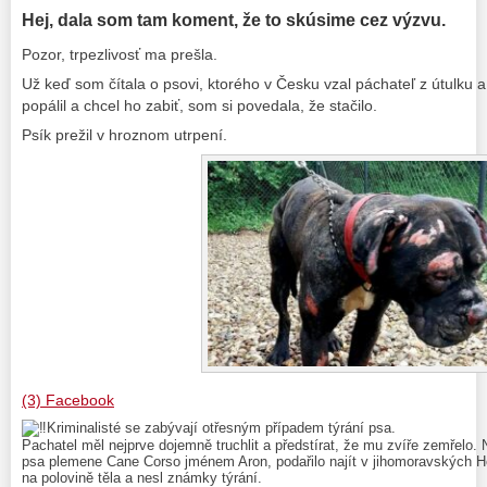
Hej, dala som tam koment, že to skúsime cez výzvu.
Pozor, trpezlivosť ma prešla.
Už keď som čítala o psovi, ktorého v Česku vzal páchateľ z útulku 
popálil a chcel ho zabiť, som si povedala, že stačilo.
Psík prežil v hroznom utrpení.
(3) Facebook
Kriminalisté se zabývají otřesným případem týrání psa.
Pachatel měl nejprve dojemně truchlit a předstírat, že mu zvíře zemřelo.
psa plemene Cane Corso jménem Aron, podařilo najít v jihomoravských H
na polovině těla a nesl známky týrání.