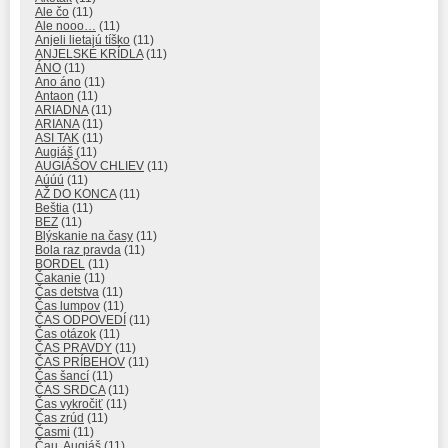
Ale čo
(11)
Ale nooo…
(11)
Anjeli lietajú tíško
(11)
ANJELSKÉ KRÍDLA
(11)
ÁNO
(11)
Ano áno
(11)
Antaon
(11)
ARIADNA
(11)
ARIANA
(11)
ASI TAK
(11)
Augiáš
(11)
AUGIÁŠOV CHLIEV
(11)
Aúúú
(11)
AŽ DO KONCA
(11)
Beštia
(11)
BEZ
(11)
Blýskanie na časy
(11)
Bola raz pravda
(11)
BORDEL
(11)
Čakanie
(11)
Čas detstva
(11)
Čas lumpov
(11)
ČAS ODPOVEDÍ
(11)
Čas otázok
(11)
ČAS PRAVDY
(11)
ČAS PRÍBEHOV
(11)
Čas šancí
(11)
ČAS SRDCA
(11)
Čas vykročiť
(11)
Čas zrúd
(11)
Časmi
(11)
Čau, Augiáš
(11)