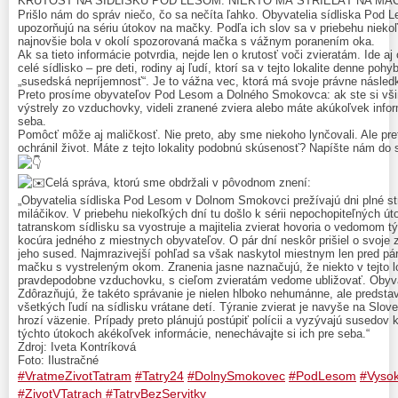
KRUTOSŤ NA SÍDLISKU POD LESOM: NIEKTO MÁ STRIEĽAŤ NA M
Prišlo nám do správ niečo, čo sa nečíta ľahko. Obyvatelia sídliska Po
upozorňujú na sériu útokov na mačky. Podľa ich slov sa v priebehu niekoľký
najnovšie bola v okolí spozorovaná mačka s vážnym poranením oka.
Ak sa tieto informácie potvrdia, nejde len o krutosť voči zvieratám. Ide a
celé sídlisko – pre deti, rodiny aj ľudí, ktorí sa v tejto lokalite denne pohy
„susedská nepríjemnosť“. Je to vážna vec, ktorá má svoje právne násled
Preto prosíme obyvateľov Pod Lesom a Dolného Smokovca: ak ste si všim
výstrely zo vzduchovky, videli zranené zviera alebo máte akúkoľvek infor
seba.
Pomôcť môže aj maličkosť. Nie preto, aby sme niekoho lynčovali. Ale pret
ochránil život. Máte z tejto lokality podobnú skúsenosť? Napíšte nám do s
Celá správa, ktorú sme obdržali v pôvodnom znení:
„Obyvatelia sídliska Pod Lesom v Dolnom Smokovci prežívajú dni plné s
miláčikov. V priebehu niekoľkých dní tu došlo k sérii nepochopiteľných ú
tatranskom sídlisku sa vyostruje a majitelia zvierat hovoria o vedomom tý
kocúra jedného z miestnych obyvateľov. O pár dní neskôr prišiel o svoje 
jeho sused. Najmrazivejší pohľad sa však naskytol miestnym len pred pár
mačku s vystreleným okom. Zranenia jasne naznačujú, že niekto v tejto l
pravdepodobne vzduchovku, s cieľom zvieratám vedome ubližovať. Obyvat
Zdôrazňujú, že takéto správanie je nielen hlboko nehumánne, ale predstav
všetkých ľudí na sídlisku vrátane detí. Týranie zvierat je navyše na Slo
hrozí väzenie. Prípady preto plánujú postúpiť polícii a vyzývajú susedov 
týchto útokoch akékoľvek informácie, nenechávajte si ich pre seba.“
Zdroj: Iveta Kontríková
Foto: Ilustračné
#VratmeZivotTatram
#Tatry24
#DolnySmokovec
#PodLesom
#Vysok
#ZivotVTatrach
#TatryBezServitky