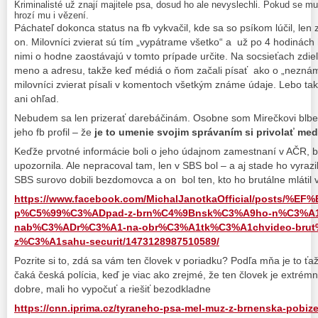
Kriminalisté už znají majitele psa, dosud ho ale nevyslechli. Pokud se mu 
hrozí mu i vězení.
Páchateľ dokonca status na fb vykvačil, kde sa so psíkom lúčil, len 
on. Milovníci zvierat sú tím „vypátrame všetko“ a už po 4 hodinách 
nimi o hodne zaostávajú v tomto prípade určite. Na socsieťach zdieľ
meno a adresu, takže keď médiá o ňom začali písať ako o „neznám
milovníci zvierat písali v komentoch všetkým známe údaje. Lebo ta
ani ohľad.
Nebudem sa len prizerať darebáčinám. Osobne som Mirečkovi blbeč
jeho fb profil – že
je to umenie svojim správaním si privolať me
Keďže prvotné informácie boli o jeho údajnom zamestnaní v AČR, 
upozornila. Ale nepracoval tam, len v SBS bol – a aj stade ho vyrazi
SBS surovo dobili bezdomovca a on bol ten, kto ho brutálne mlátil 
https://www.facebook.com/MichalJanotkaOfficial/posts/%EF
p%C5%99%C3%ADpad-z-brn%C4%9Bnsk%C3%A9ho-n%C3%A
nab%C3%ADr%C3%A1-na-obr%C3%A1tk%C3%A1chvideo-bru
z%C3%A1sahu-securit/1473128987510589/
Pozrite si to, zdá sa vám ten človek v poriadku? Podľa mňa je to ť
čaká česká polícia, keď je viac ako zrejmé, že ten človek je extré
dobre, mali ho vypočuť a riešiť bezodkladne
https://cnn.iprima.cz/tyraneho-psa-mel-muz-z-brnenska-pobize