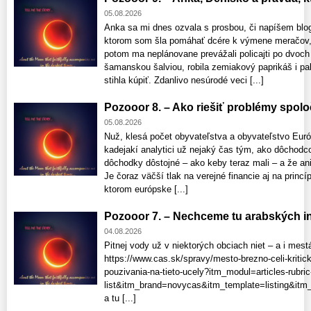
05.08.2026
Anka sa mi dnes ozvala s prosbou, či napíšem blo
ktorom som šla pomáhať dcére k výmene meračov, 
potom ma neplánovane prevážali policajti po dvoch
šamanskou šalviou, robila zemiakový paprikáš i pala
stihla kúpiť. Zdanlivo nesúrodé veci [...]
Pozooor 8. – Ako riešiť problémy spolo
05.08.2026
Nuž, klesá počet obyvateľstva a obyvateľstvo Euró
kadejakí analytici už nejaký čas tým, ako dôchod
dôchodky dôstojné – ako keby teraz mali – a že a
Je čoraz väčší tlak na verejné financie aj na princí
ktorom európske [...]
Pozooor 7. – Nechceme tu arabských inv
04.08.2026
Pitnej vody už v niektorých obciach niet – a i mest
https://www.cas.sk/spravy/mesto-brezno-celi-kriticke
pouzivania-na-tieto-ucely?itm_modul=articles-rubric
list&itm_brand=novycas&itm_template=listing&itm_
a tu [...]