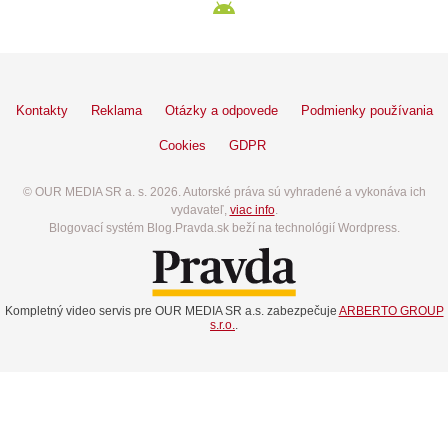
Kontakty
Reklama
Otázky a odpovede
Podmienky používania
Cookies
GDPR
© OUR MEDIA SR a. s. 2026. Autorské práva sú vyhradené a vykonáva ich
vydavateľ,
viac info
.
Blogovací systém Blog.Pravda.sk beží na technológií Wordpress.
Kompletný video servis pre OUR MEDIA SR a.s. zabezpečuje
ARBERTO GROUP
s.r.o.
.