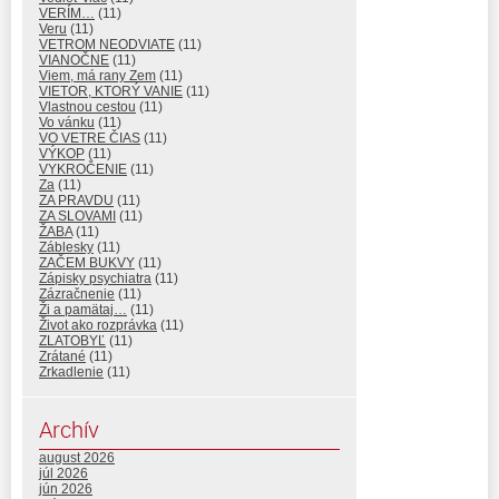
VERÍM…
(11)
Veru
(11)
VETROM NEODVIATE
(11)
VIANOČNE
(11)
Viem, má rany Zem
(11)
VIETOR, KTORÝ VANIE
(11)
Vlastnou cestou
(11)
Vo vánku
(11)
VO VETRE ČIAS
(11)
VÝKOP
(11)
VYKROČENIE
(11)
Za
(11)
ZA PRAVDU
(11)
ZA SLOVAMI
(11)
ŽABA
(11)
Záblesky
(11)
ZAČEM BUKVY
(11)
Zápisky psychiatra
(11)
Zázračnenie
(11)
Ži a pamätaj…
(11)
Život ako rozprávka
(11)
ZLATOBYĽ
(11)
Zrátané
(11)
Zrkadlenie
(11)
Archív
august 2026
júl 2026
jún 2026