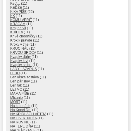
Keď…
(11)
KEĎŽE
(11)
KIKA PÍŠE
(22)
KK
(11)
KOMU VERIŤ
(11)
KRÁČAM
(11)
Krajina víl
(11)
KRÍDLA
(11)
Krivé chodníčky
(11)
Krok k pravde
(11)
Kroky v tme
(11)
KRUCINÁL
(11)
KRVOU SRDCA
(11)
Kvapky dúhy
(11)
Kvapky krvi
(11)
Kvapky srdca
(11)
LADY LAZARUS
(11)
LEBO
(11)
Len láska zostáva
(11)
Len pár slov
(11)
Len tak
(11)
LETMO
(11)
MAMA PÍŠE
(11)
Mlčanie
(11)
MOST
(11)
Na kolenách
(11)
Na Konci Dní
(11)
NA KRÍDLACH VETRA
(11)
NA OSTRÍ NOŽA
(11)
NA ROVINU
(11)
NA TEPE DŇA
(11)
NACHÁDZANIE
(11)