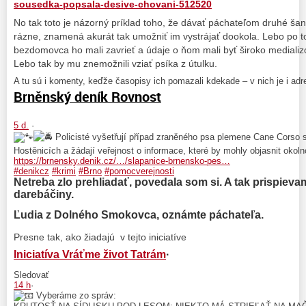
sousedka-popsala-desive-chovani-512520
No tak toto je názorný príklad toho, že dávať páchateľom druhé šan
rázne, znamená akurát tak umožniť im vystrájať dookola. Lebo po 
bezdomovca ho mali zavrieť a údaje o ňom mali byť široko mediali
Lebo tak by mu znemožnili vziať psíka z útulku.
A tu sú i komenty, keďže časopisy ich pomazali kdekade – v nich je i ad
Brněnský deník Rovnost
5 d.
·
Policisté vyšetřují případ zraněného psa plemene Cane Corso 
Hostěnicích a žádají veřejnost o informace, které by mohly objasnit okolno
https://brnensky.denik.cz/…/slapanice-brnensko-pes…
#denikcz
#krimi
#Brno
#pomocverejnosti
Netreba zlo prehliadať, povedala som si. A tak prispieva
darebáčiny.
Ľudia z Dolného Smokovca, oznámte páchateľa.
Presne tak, ako žiadajú v tejto iniciatíve
Iniciatíva Vráťme život Tatrám
·
Sledovať
14 h
·
Vyberáme zo správ: