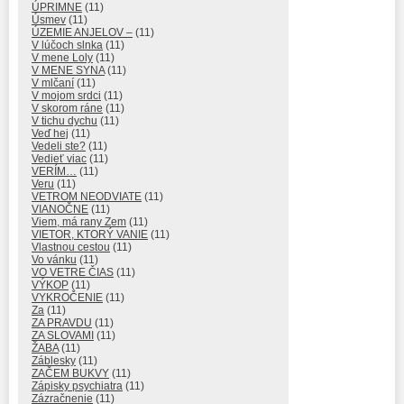
ÚPRIMNE
(11)
Úsmev
(11)
ÚZEMIE ANJELOV –
(11)
V lúčoch slnka
(11)
V mene Loly
(11)
V MENE SYNA
(11)
V mlčaní
(11)
V mojom srdci
(11)
V skorom ráne
(11)
V tichu dychu
(11)
Veď hej
(11)
Vedeli ste?
(11)
Vedieť viac
(11)
VERÍM…
(11)
Veru
(11)
VETROM NEODVIATE
(11)
VIANOČNE
(11)
Viem, má rany Zem
(11)
VIETOR, KTORÝ VANIE
(11)
Vlastnou cestou
(11)
Vo vánku
(11)
VO VETRE ČIAS
(11)
VÝKOP
(11)
VYKROČENIE
(11)
Za
(11)
ZA PRAVDU
(11)
ZA SLOVAMI
(11)
ŽABA
(11)
Záblesky
(11)
ZAČEM BUKVY
(11)
Zápisky psychiatra
(11)
Zázračnenie
(11)