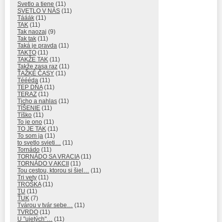
Svetlo a tiene
(11)
SVETLO V NÁS
(11)
Tááák
(11)
TAK
(11)
Tak naozaj
(9)
Tak tak
(11)
Taká je pravda
(11)
TAKTO
(11)
TAKŽE TAK
(11)
Takže zasa raz
(11)
ŤAŽKÉ ČASY
(11)
Téééda
(11)
TEP DŇA
(11)
TERAZ
(11)
Ticho a nahlas
(11)
TÍŠENIE
(11)
Tíško
(11)
To je ono
(11)
TO JE TAK
(11)
To som ja
(11)
to svetlo svieti…
(11)
Tornádo
(11)
TORNÁDO SA VRACIA
(11)
TORNÁDO V AKCII
(11)
Tou cestou, ktorou si šiel…
(11)
Tri vety
(11)
TROŠKA
(11)
TU
(11)
ŤUK
(7)
Tvárou v tvár sebe…
(11)
TVRDO
(11)
U "ujetých"…
(11)