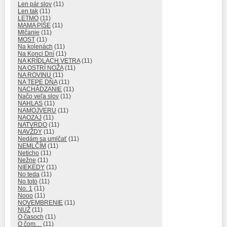
Len pár slov
(11)
Len tak
(11)
LETMO
(11)
MAMA PÍŠE
(11)
Mlčanie
(11)
MOST
(11)
Na kolenách
(11)
Na Konci Dní
(11)
NA KRÍDLACH VETRA
(11)
NA OSTRÍ NOŽA
(11)
NA ROVINU
(11)
NA TEPE DŇA
(11)
NACHÁDZANIE
(11)
Načo veľa slov
(11)
NAHLAS
(11)
NAMOJVERU
(11)
NAOZAJ
(11)
NATVRDO
(11)
NAVŽDY
(11)
Nedám sa umlčať
(11)
NEMLČÍM
(11)
Neticho
(11)
Nežne
(11)
NIEKEDY
(11)
No teda
(11)
No toto
(11)
No. 1
(11)
Nooo
(11)
NOVEMBRENIE
(11)
NUŽ
(11)
O časoch
(11)
O čom…
(11)