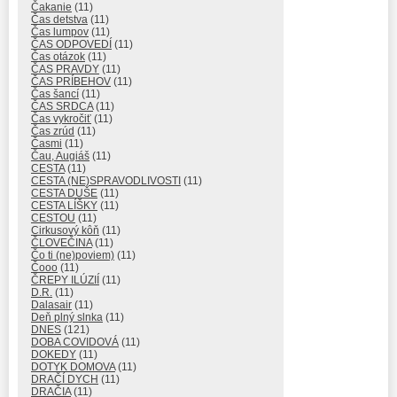
Čakanie
(11)
Čas detstva
(11)
Čas lumpov
(11)
ČAS ODPOVEDÍ
(11)
Čas otázok
(11)
ČAS PRAVDY
(11)
ČAS PRÍBEHOV
(11)
Čas šancí
(11)
ČAS SRDCA
(11)
Čas vykročiť
(11)
Čas zrúd
(11)
Časmi
(11)
Čau, Augiáš
(11)
CESTA
(11)
CESTA (NE)SPRAVODLIVOSTI
(11)
CESTA DUŠE
(11)
CESTA LÍŠKY
(11)
CESTOU
(11)
Cirkusový kôň
(11)
ČLOVEČINA
(11)
Čo ti (ne)poviem)
(11)
Čooo
(11)
ČREPY ILÚZIÍ
(11)
D.R.
(11)
Dalasair
(11)
Deň plný slnka
(11)
DNES
(121)
DOBA COVIDOVÁ
(11)
DOKEDY
(11)
DOTYK DOMOVA
(11)
DRAČÍ DYCH
(11)
DRAČIA
(11)