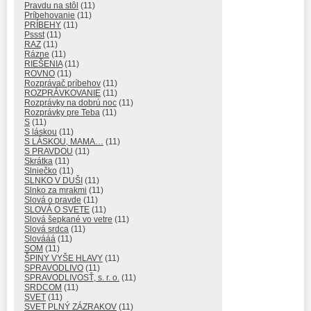
Pravdu na stôl
(11)
Príbehovanie
(11)
PRÍBEHY
(11)
Pssst
(11)
RAZ
(11)
Rázne
(11)
RIEŠENIA
(11)
ROVNO
(11)
Rozprávač príbehov
(11)
ROZPRÁVKOVANIE
(11)
Rozprávky na dobrú noc
(11)
Rozprávky pre Teba
(11)
S
(11)
S láskou
(11)
S LÁSKOU, MAMA…
(11)
S PRAVDOU
(11)
Skrátka
(11)
Slniečko
(11)
SLNKO V DUŠI
(11)
Slnko za mrakmi
(11)
Slová o pravde
(11)
SLOVÁ O SVETE
(11)
Slová šepkané vo vetre
(11)
Slová srdca
(11)
Slovááá
(11)
SOM
(11)
ŠPINY VYŠE HLAVY
(11)
SPRAVODLIVO
(11)
SPRAVODLIVOSŤ, s. r. o.
(11)
SRDCOM
(11)
SVET
(11)
SVET PLNÝ ZÁZRAKOV
(11)