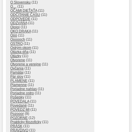
O Slovensku
(11)
O…
(11)
OČAMI DIEŤAŤA
(11)
ODČÍTANIE ČASU
(11)
ODPOVEDE
(11)
ODZVÁŇA
(11)
Ojojoj
(11)
OKO DRAKA
(11)
Óóó
(11)
Oooooch
(11)
OSTRO
(11)
Ostrým okom
(11)
Otázka dňa
(11)
Otázky
(11)
Otvorene
(11)
Otvorene a verejne
(11)
Ovčania
(11)
Pamätaj
(11)
Pár slov
(11)
PLAMENE
(11)
Plamenne
(11)
Poriadne nahlas
(11)
Poriadne ostro
(11)
Pošepky
(11)
POVEDALA
(11)
Povedané
(11)
POVEDZ MI
(11)
Pozooor
(9)
POZORNE
(12)
Prakticky filozoficky
(11)
PRÁSK
(11)
PRAVDIVO
(11)