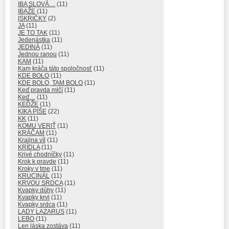
IBA SLOVÁ…
(11)
IBAŽE
(11)
ISKRIČKY
(2)
JA
(11)
JE TO TAK
(11)
Jedenástka
(11)
JEDINÁ
(11)
Jednou ranou
(11)
KAM
(11)
Kam kráča táto spoločnosť
(11)
KDE BOLO
(11)
KDE BOLO, TAM BOLO
(11)
Keď pravda mlčí
(11)
Keď…
(11)
KEĎŽE
(11)
KIKA PÍŠE
(22)
KK
(11)
KOMU VERIŤ
(11)
KRÁČAM
(11)
Krajina víl
(11)
KRÍDLA
(11)
Krivé chodníčky
(11)
Krok k pravde
(11)
Kroky v tme
(11)
KRUCINÁL
(11)
KRVOU SRDCA
(11)
Kvapky dúhy
(11)
Kvapky krvi
(11)
Kvapky srdca
(11)
LADY LAZARUS
(11)
LEBO
(11)
Len láska zostáva
(11)