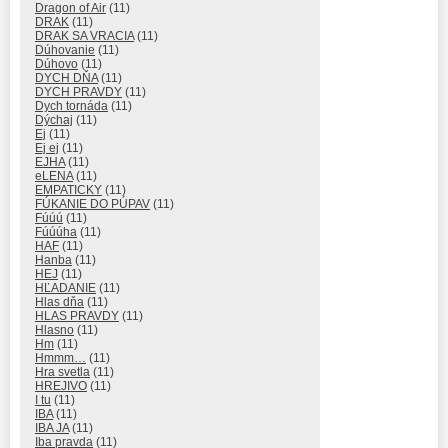
Dragon of Air
(11)
DRAK
(11)
DRAK SA VRACIA
(11)
Dúhovanie
(11)
Dúhovo
(11)
DYCH DŇA
(11)
DYCH PRAVDY
(11)
Dych tornáda
(11)
Dýchaj
(11)
Ej
(11)
Ej ej
(11)
EJHA
(11)
eLENA
(11)
EMPATICKY
(11)
FÚKANIE DO PÚPAV
(11)
Fúúú
(11)
Fúúúha
(11)
HAF
(11)
Hanba
(11)
HEJ
(11)
HĽADANIE
(11)
Hlas dňa
(11)
HLAS PRAVDY
(11)
Hlasno
(11)
Hm
(11)
Hmmm…
(11)
Hra svetla
(11)
HREJIVO
(11)
I tu
(11)
IBA
(11)
IBA JA
(11)
Iba pravda
(11)