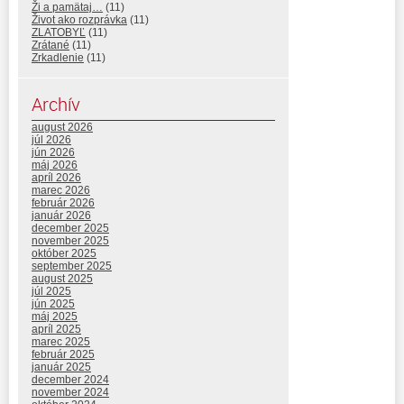
Ži a pamätaj…
(11)
Život ako rozprávka
(11)
ZLATOBYĽ
(11)
Zrátané
(11)
Zrkadlenie
(11)
Archív
august 2026
júl 2026
jún 2026
máj 2026
apríl 2026
marec 2026
február 2026
január 2026
december 2025
november 2025
október 2025
september 2025
august 2025
júl 2025
jún 2025
máj 2025
apríl 2025
marec 2025
február 2025
január 2025
december 2024
november 2024