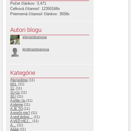
Počet článkov: 3,471
Celková čítanosť: 12350168x
Priemerná čítanosť článkov: 3558x
Autori blogu
elenaistvanova
kristinaistvanova
Kategórie
(Ne)vidíme
(11)
001.
(11)
11.
(11)
11×11
(11)
30.!
(11)
A ešte i tu
(11)
A ideme
(11)
A JE TO
(11)
A prečo nie?
(11)
A veď dobre…
(11)
A VEĎ HEJ…
(11)
A…
(11)
Aááá
(11)