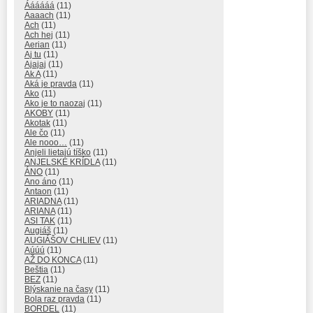
Áááááá
(11)
Aaaach
(11)
Ach
(11)
Ach hej
(11)
Aerian
(11)
Aj tu
(11)
Ajajaj
(11)
Ak A
(11)
Aká je pravda
(11)
Ako
(11)
Ako je to naozaj
(11)
AKOBY
(11)
Akotak
(11)
Ale čo
(11)
Ale nooo…
(11)
Anjeli lietajú tíško
(11)
ANJELSKÉ KRÍDLA
(11)
ÁNO
(11)
Ano áno
(11)
Antaon
(11)
ARIADNA
(11)
ARIANA
(11)
ASI TAK
(11)
Augiáš
(11)
AUGIÁŠOV CHLIEV
(11)
Aúúú
(11)
AŽ DO KONCA
(11)
Beštia
(11)
BEZ
(11)
Blýskanie na časy
(11)
Bola raz pravda
(11)
BORDEL
(11)