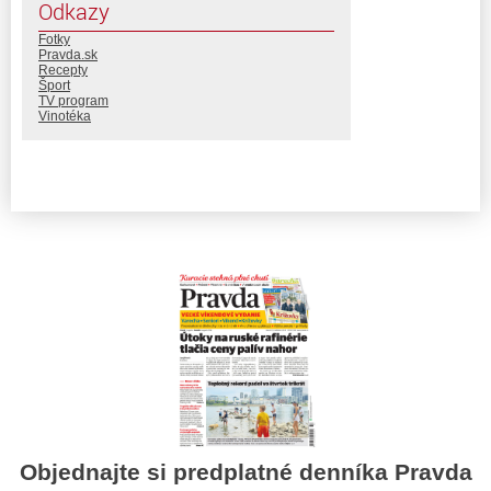
Odkazy
Fotky
Pravda.sk
Recepty
Šport
TV program
Vinotéka
Objednajte si predplatné denníka Pravda