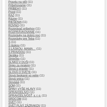
Pravdu na stôl
(11)
Príbehovanie
(11)
PRÍBEHY
(11)
Pssst
(11)
RAZ
(11)
Rázne
(11)
RIEŠENIA
(11)
ROVNO
(11)
Rozprávač príbehov
(11)
ROZPRÁVKOVANIE
(11)
Rozprávky na dobrú noc
(11)
Rozprávky pre Teba
(11)
S
(11)
S láskou
(11)
S LÁSKOU, MAMA…
(11)
S PRAVDOU
(11)
Skrátka
(11)
Slniečko
(11)
SLNKO V DUŠI
(11)
Slnko za mrakmi
(11)
Slová o pravde
(11)
SLOVÁ O SVETE
(11)
Slová šepkané vo vetre
(11)
Slová srdca
(11)
Slovááá
(11)
SOM
(11)
ŠPINY VYŠE HLAVY
(11)
SPRAVODLIVO
(11)
SPRAVODLIVOSŤ, s. r. o.
(11)
SRDCOM
(11)
SVET
(11)
SVET PLNÝ ZÁZRAKOV
(11)