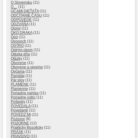
O Slovensku
(11)
O…
(11)
OČAMI DIEŤAŤA
(11)
ODČÍTANIE ČASU
(11)
ODPOVEDE
(11)
ODZVÁŇA
(11)
Ojojoj
(11)
OKO DRAKA
(11)
Óóó
(11)
Oooooch
(11)
OSTRO
(11)
Ostrým okom
(11)
Otázka dňa
(11)
Otázky
(11)
Otvorene
(11)
Otvorene a verejne
(11)
Ovčania
(11)
Pamätaj
(11)
Pár slov
(11)
PLAMENE
(11)
Plamenne
(11)
Poriadne nahlas
(11)
Poriadne ostro
(11)
Pošepky
(11)
POVEDALA
(11)
Povedané
(11)
POVEDZ MI
(11)
Pozooor
(8)
POZORNE
(12)
Prakticky filozoficky
(11)
PRÁSK
(11)
PRAVDIVO
(11)