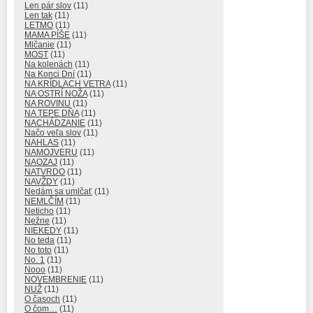
Len pár slov
(11)
Len tak
(11)
LETMO
(11)
MAMA PÍŠE
(11)
Mlčanie
(11)
MOST
(11)
Na kolenách
(11)
Na Konci Dní
(11)
NA KRÍDLACH VETRA
(11)
NA OSTRÍ NOŽA
(11)
NA ROVINU
(11)
NA TEPE DŇA
(11)
NACHÁDZANIE
(11)
Načo veľa slov
(11)
NAHLAS
(11)
NAMOJVERU
(11)
NAOZAJ
(11)
NATVRDO
(11)
NAVŽDY
(11)
Nedám sa umlčať
(11)
NEMLČÍM
(11)
Neticho
(11)
Nežne
(11)
NIEKEDY
(11)
No teda
(11)
No toto
(11)
No. 1
(11)
Nooo
(11)
NOVEMBRENIE
(11)
NUŽ
(11)
O časoch
(11)
O čom…
(11)