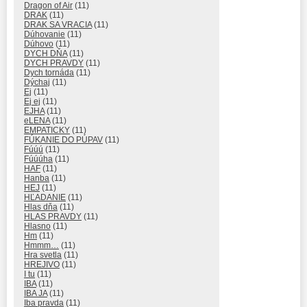
Dragon of Air
(11)
DRAK
(11)
DRAK SA VRACIA
(11)
Dúhovanie
(11)
Dúhovo
(11)
DYCH DŇA
(11)
DYCH PRAVDY
(11)
Dych tornáda
(11)
Dýchaj
(11)
Ej
(11)
Ej ej
(11)
EJHA
(11)
eLENA
(11)
EMPATICKY
(11)
FÚKANIE DO PÚPAV
(11)
Fúúú
(11)
Fúúúha
(11)
HAF
(11)
Hanba
(11)
HEJ
(11)
HĽADANIE
(11)
Hlas dňa
(11)
HLAS PRAVDY
(11)
Hlasno
(11)
Hm
(11)
Hmmm…
(11)
Hra svetla
(11)
HREJIVO
(11)
I tu
(11)
IBA
(11)
IBA JA
(11)
Iba pravda
(11)