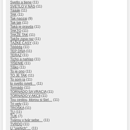
Svetlo a tiene
(11)
SVETLO V NÁS
(11)
Tááák
(11)
TAK
(11)
Tak naozaj
(9)
Tak tak
(11)
Taká je pravda
(11)
TAKTO
(11)
TAKŽE TAK
(11)
Takže zasa raz
(11)
ŤAŽKÉ ČASY
(11)
Téééda
(11)
TEP DŇA
(11)
TERAZ
(11)
Ticho a nahlas
(11)
TÍŠENIE
(11)
Tíško
(11)
To je ono
(11)
TO JE TAK
(11)
To som ja
(11)
to svetlo svieti…
(11)
Tornádo
(11)
TORNÁDO SA VRACIA
(11)
TORNÁDO V AKCII
(11)
Tou cestou, ktorou si šiel…
(11)
Tri vety
(11)
TROŠKA
(11)
TU
(11)
ŤUK
(7)
Tvárou v tvár sebe…
(11)
TVRDO
(11)
U "ujetých"…
(11)