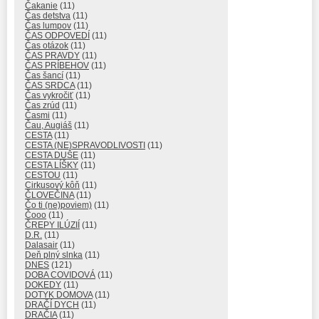
Čakanie
(11)
Čas detstva
(11)
Čas lumpov
(11)
ČAS ODPOVEDÍ
(11)
Čas otázok
(11)
ČAS PRAVDY
(11)
ČAS PRÍBEHOV
(11)
Čas šancí
(11)
ČAS SRDCA
(11)
Čas vykročiť
(11)
Čas zrúd
(11)
Časmi
(11)
Čau, Augiáš
(11)
CESTA
(11)
CESTA (NE)SPRAVODLIVOSTI
(11)
CESTA DUŠE
(11)
CESTA LÍŠKY
(11)
CESTOU
(11)
Cirkusový kôň
(11)
ČLOVEČINA
(11)
Čo ti (ne)poviem)
(11)
Čooo
(11)
ČREPY ILÚZIÍ
(11)
D.R.
(11)
Dalasair
(11)
Deň plný slnka
(11)
DNES
(121)
DOBA COVIDOVÁ
(11)
DOKEDY
(11)
DOTYK DOMOVA
(11)
DRAČÍ DYCH
(11)
DRAČIA
(11)