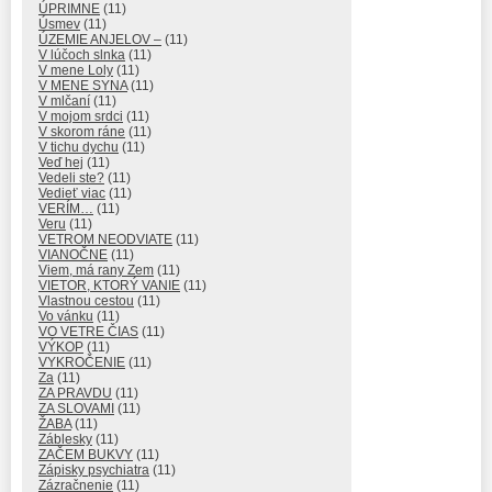
ÚPRIMNE
(11)
Úsmev
(11)
ÚZEMIE ANJELOV –
(11)
V lúčoch slnka
(11)
V mene Loly
(11)
V MENE SYNA
(11)
V mlčaní
(11)
V mojom srdci
(11)
V skorom ráne
(11)
V tichu dychu
(11)
Veď hej
(11)
Vedeli ste?
(11)
Vedieť viac
(11)
VERÍM…
(11)
Veru
(11)
VETROM NEODVIATE
(11)
VIANOČNE
(11)
Viem, má rany Zem
(11)
VIETOR, KTORÝ VANIE
(11)
Vlastnou cestou
(11)
Vo vánku
(11)
VO VETRE ČIAS
(11)
VÝKOP
(11)
VYKROČENIE
(11)
Za
(11)
ZA PRAVDU
(11)
ZA SLOVAMI
(11)
ŽABA
(11)
Záblesky
(11)
ZAČEM BUKVY
(11)
Zápisky psychiatra
(11)
Zázračnenie
(11)