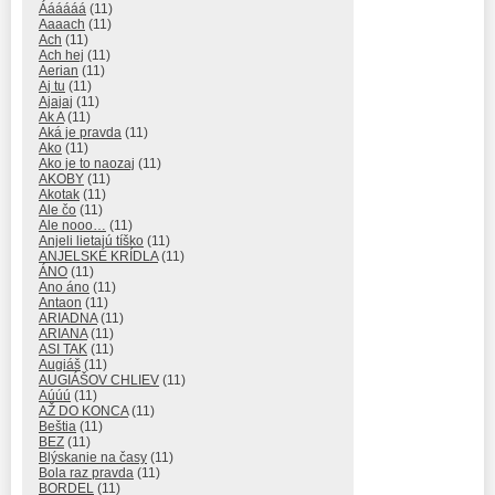
Áááááá
(11)
Aaaach
(11)
Ach
(11)
Ach hej
(11)
Aerian
(11)
Aj tu
(11)
Ajajaj
(11)
Ak A
(11)
Aká je pravda
(11)
Ako
(11)
Ako je to naozaj
(11)
AKOBY
(11)
Akotak
(11)
Ale čo
(11)
Ale nooo…
(11)
Anjeli lietajú tíško
(11)
ANJELSKÉ KRÍDLA
(11)
ÁNO
(11)
Ano áno
(11)
Antaon
(11)
ARIADNA
(11)
ARIANA
(11)
ASI TAK
(11)
Augiáš
(11)
AUGIÁŠOV CHLIEV
(11)
Aúúú
(11)
AŽ DO KONCA
(11)
Beštia
(11)
BEZ
(11)
Blýskanie na časy
(11)
Bola raz pravda
(11)
BORDEL
(11)