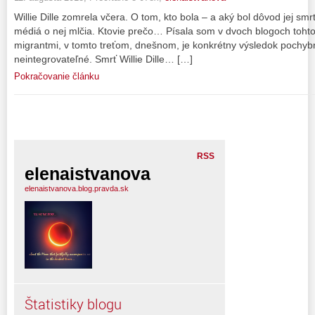
Willie Dille zomrela včera. O tom, kto bola – a aký bol dôvod jej sm
médiá o nej mlčia. Ktovie prečo… Písala som v dvoch blogoch tohto
migrantmi, v tomto treťom, dnešnom, je konkrétny výsledok pochyb
neintegrovateľné. Smrť Willie Dille… […]
Pokračovanie článku
RSS
elenaistvanova
elenaistvanova.blog.pravda.sk
Štatistiky blogu