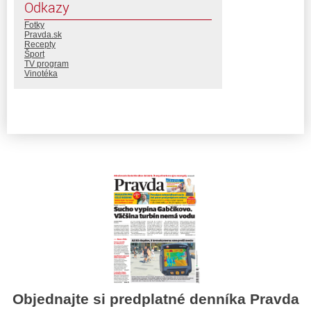
Odkazy
Fotky
Pravda.sk
Recepty
Šport
TV program
Vinotéka
Objednajte si predplatné denníka Pravda