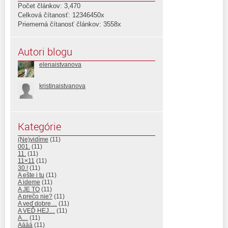
Počet článkov: 3,470
Celková čítanosť: 12346450x
Priemerná čítanosť článkov: 3558x
Autori blogu
elenaistvanova
kristinaistvanova
Kategórie
(Ne)vidíme
(11)
001.
(11)
11.
(11)
11×11
(11)
30.!
(11)
A ešte i tu
(11)
A ideme
(11)
A JE TO
(11)
A prečo nie?
(11)
A veď dobre…
(11)
A VEĎ HEJ…
(11)
A…
(11)
Aááá
(11)