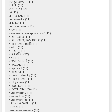
IBA SLOVÁ…
(11)
IBAŽE
(11)
ISKRIČKY
(2)
JA
(11)
JE TO TAK
(11)
Jedenástka
(11)
JEDINÁ
(11)
Jednou ranou
(11)
KAM
(11)
Kam kráča táto spoločnosť
(11)
KDE BOLO
(11)
KDE BOLO, TAM BOLO
(11)
Keď pravda mlčí
(11)
Keď…
(11)
KEĎŽE
(11)
KIKA PÍŠE
(22)
KK
(11)
KOMU VERIŤ
(11)
KRÁČAM
(11)
Krajina víl
(11)
KRÍDLA
(11)
Krivé chodníčky
(11)
Krok k pravde
(11)
Kroky v tme
(11)
KRUCINÁL
(11)
KRVOU SRDCA
(11)
Kvapky dúhy
(11)
Kvapky krvi
(11)
Kvapky srdca
(11)
LADY LAZARUS
(11)
LEBO
(11)
Len láska zostáva
(11)