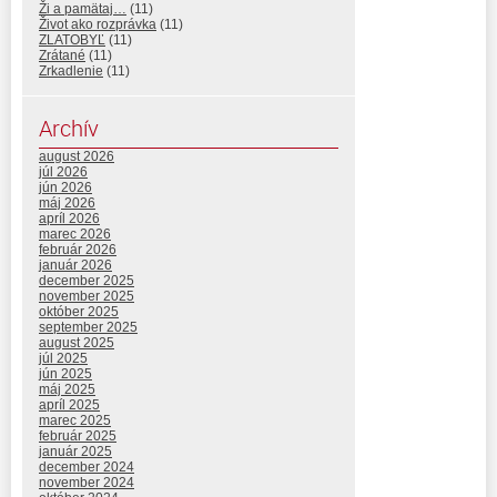
Ži a pamätaj…
(11)
Život ako rozprávka
(11)
ZLATOBYĽ
(11)
Zrátané
(11)
Zrkadlenie
(11)
Archív
august 2026
júl 2026
jún 2026
máj 2026
apríl 2026
marec 2026
február 2026
január 2026
december 2025
november 2025
október 2025
september 2025
august 2025
júl 2025
jún 2025
máj 2025
apríl 2025
marec 2025
február 2025
január 2025
december 2024
november 2024