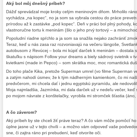
Aký bol môj dnešný príbeh?
Dážď sprevádzal moje kroky celým meninovým dňom. Mrholilo ráno
vychádza „na kopec“, no ja som sa vybrala cestou do práce prevetr
prírodou až k zastávke „pod kopec“. Deň v práci bol plný pohody, ko
vlastnoručne tortu k meninám (šlo o jeho prvý tortový – a mimoch
Popoludní riadne spŕchlo a ja som sa snažila nejako zachrániť zmo
Teraz, keď u nás zasa raz rozvoniavajú na večeru lángoše, Svetlan
autobusom z Revúcej – bola mi kúpiť darček k meninám – dostala 
škatuľku s nápisom Follow your dreams a biely sádrový svietnik v t
kvietkami (made in Pepco) – som skrátka moc, moc romantická duš
Do toho plače Kika, pretože Superman umrel (vo filme Superman v
a zatým nahodí úsmev, že k tým nádherným kamienkom, čo mi našl
predvčerom, mi chcela dať i jednu egyptskú pyramídu, ale nedovolili 
Moja najmladšia, Jazmínka, mi dala darček už v nedeľu večer, keď 
po mojom návrate z konštelačky, vyrobila mi stromček šťastia (áno, 
A čo záverom?
Aký príbeh by ste chceli žiť práve teraz? A čo vám môže pomôcť ho
úplne jasne už v tejto chvíli – a možno vám odpoveď vaše podvedo
sne, či zajtra ráno pri prebudení, keď otvoríte oči.