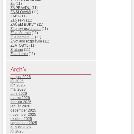
Za
(11)
ZA PRAVDU
(11)
ZA SLOVAMI
(11)
ŽABA
(11)
Záblesky
(11)
ZAČEM BUKVY
(11)
Zápisky psychiatra
(11)
Zázračnenie
(11)
Ži a pamätaj…
(11)
Život ako rozprávka
(11)
ZLATOBYĽ
(11)
Zrátané
(11)
Zrkadlenie
(11)
Archív
august 2026
júl 2026
jún 2026
máj 2026
apríl 2026
marec 2026
február 2026
január 2026
december 2025
november 2025
október 2025
september 2025
august 2025
júl 2025