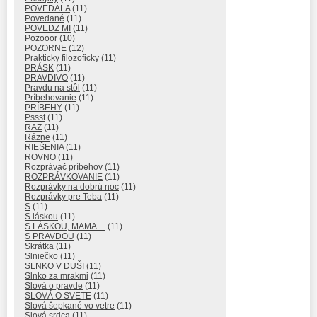
POVEDALA
(11)
Povedané
(11)
POVEDZ MI
(11)
Pozooor
(10)
POZORNE
(12)
Prakticky filozoficky
(11)
PRÁSK
(11)
PRAVDIVO
(11)
Pravdu na stôl
(11)
Príbehovanie
(11)
PRÍBEHY
(11)
Pssst
(11)
RAZ
(11)
Rázne
(11)
RIEŠENIA
(11)
ROVNO
(11)
Rozprávač príbehov
(11)
ROZPRÁVKOVANIE
(11)
Rozprávky na dobrú noc
(11)
Rozprávky pre Teba
(11)
S
(11)
S láskou
(11)
S LÁSKOU, MAMA…
(11)
S PRAVDOU
(11)
Skrátka
(11)
Slniečko
(11)
SLNKO V DUŠI
(11)
Slnko za mrakmi
(11)
Slová o pravde
(11)
SLOVÁ O SVETE
(11)
Slová šepkané vo vetre
(11)
Slová srdca
(11)