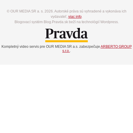
© OUR MEDIA SR a. s. 2026. Autorské práva sú vyhradené a vykonáva ich
vydavateľ,
viac info
.
Blogovací systém Blog.Pravda.sk beží na technológií Wordpress.
Kompletný video servis pre OUR MEDIA SR a.s. zabezpečuje
ARBERTO GROUP
s.r.o.
.