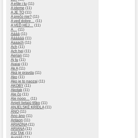
A ešte i tu
(11)
A ideme
(11)
A JE TO
(11)
A prečo nie?
(11)
A veď dobre…
(11)
A VEĎ HEJ…
(11)
A…
(11)
Aááá
(11)
Áááááá
(11)
Aaaach
(11)
Ach
(11)
Ach hej
(11)
Aerian
(11)
Aj tu
(11)
Ajajaj
(11)
Ak A
(11)
Aká je pravda
(11)
Ako
(11)
Ako je to naozaj
(11)
AKOBY
(11)
Akotak
(11)
Ale čo
(11)
Ale nooo…
(11)
Anjeli lietajú tíško
(11)
ANJELSKÉ KRÍDLA
(11)
ÁNO
(11)
Ano áno
(11)
Antaon
(11)
ARIADNA
(11)
ARIANA
(11)
ASI TAK
(11)
Augiáš
(11)