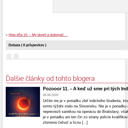
«
Hlas dňa 10. – My skvelí a dokonalí. . .
Debata ( 0 príspevkov )
Ďalšie články od tohto blogera
Pozooor 11. – A keď už sme pri tých Indo
08.08.2026
Určite nie je v poriadku zbiť indického študenta, kto
tomto týždni stalo na Slovensku. Nie je v poriadku 
nepreviezli sanitkou na operáciu do Bratislavy, vša
je v poriadku ani ten čin zo strany polície kvalifik
zlomenú čeľusť a lícnu [...]