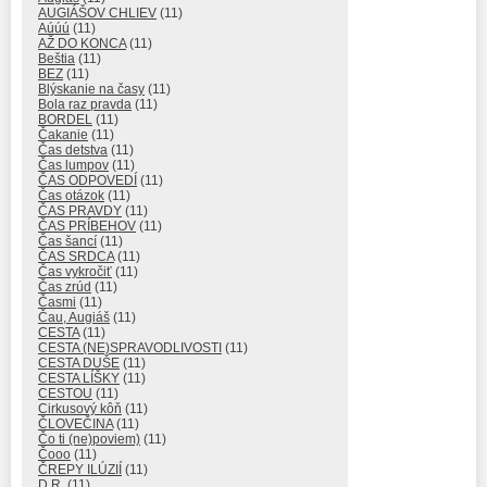
AUGIÁŠOV CHLIEV
(11)
Aúúú
(11)
AŽ DO KONCA
(11)
Beštia
(11)
BEZ
(11)
Blýskanie na časy
(11)
Bola raz pravda
(11)
BORDEL
(11)
Čakanie
(11)
Čas detstva
(11)
Čas lumpov
(11)
ČAS ODPOVEDÍ
(11)
Čas otázok
(11)
ČAS PRAVDY
(11)
ČAS PRÍBEHOV
(11)
Čas šancí
(11)
ČAS SRDCA
(11)
Čas vykročiť
(11)
Čas zrúd
(11)
Časmi
(11)
Čau, Augiáš
(11)
CESTA
(11)
CESTA (NE)SPRAVODLIVOSTI
(11)
CESTA DUŠE
(11)
CESTA LÍŠKY
(11)
CESTOU
(11)
Cirkusový kôň
(11)
ČLOVEČINA
(11)
Čo ti (ne)poviem)
(11)
Čooo
(11)
ČREPY ILÚZIÍ
(11)
D.R.
(11)