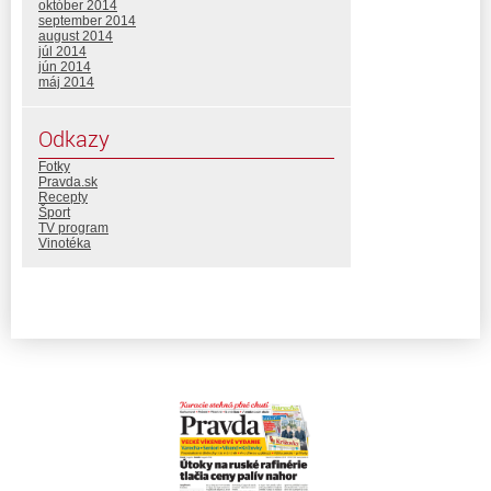
október 2014
september 2014
august 2014
júl 2014
jún 2014
máj 2014
Odkazy
Fotky
Pravda.sk
Recepty
Šport
TV program
Vinotéka