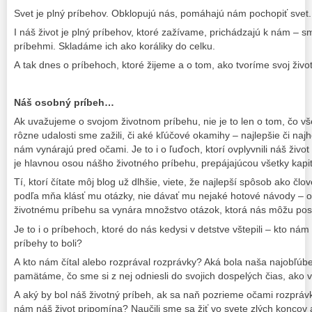
Svet je plný príbehov. Obklopujú nás, pomáhajú nám pochopiť svet.
I náš život je plný príbehov, ktoré zažívame, prichádzajú k nám – s
príbehmi. Skladáme ich ako koráliky do celku.
A tak dnes o príbehoch, ktoré žijeme a o tom, ako tvoríme svoj živo
Náš osobný príbeh…
Ak uvažujeme o svojom životnom príbehu, nie je to len o tom, čo vše
rôzne udalosti sme zažili, či aké kľúčové okamihy – najlepšie či najh
nám vynárajú pred očami. Je to i o ľuďoch, ktorí ovplyvnili náš život
je hlavnou osou nášho životného príbehu, prepájajúcou všetky kapit
Tí, ktorí čítate môj blog už dlhšie, viete, že najlepší spôsob ako č
podľa mňa klásť mu otázky, nie dávať mu nejaké hotové návody – o
životnému príbehu sa vynára množstvo otázok, ktorá nás môžu po
Je to i o príbehoch, ktoré do nás kedysi v detstve vštepili – kto ná
príbehy to boli?
A kto nám čítal alebo rozprával rozprávky? Aká bola naša najobľúben
pamätáme, čo sme si z nej odniesli do svojich dospelých čias, ako 
A aký by bol náš životný príbeh, ak sa naň pozrieme očami rozpráv
nám náš život pripomína? Naučili sme sa žiť vo svete zlých koncov 