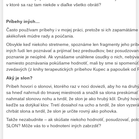
v ktoré sa raz tam niekde v diaľke všetko obráti?
Príbehy iných…
Často používam príbehy i v mojej práci, pretože si ich zapamätáme 
akékoľvek múdre rady a poúčania.
Obvykle keď niekoho stretneme, spoznáme len fragmenty jeho príbe
iných ľudí len poznávať a prijímať bez predsudkov, bez posudzovan
poznanie je neúplné. Ak vynášame unáhlene úsudky o nich, nebývaj
namiesto poznávania pokúšame hodnotiť, mali by sme si spomenúť 
zvedavých (z knihy terapeutických príbehov Kupec a papoušek od 
Aký je slon?
Príbeh hovorí o slonovi, ktorého raz v noci doviezli, aby ho na druhý
sa hneď nahrnuli do tmavej miestnosti a snažili sa slona preskúma
nahmatal slonovu nohu a tvrdil, že slon je ako hrubý kôl. Druhý hovo
keďže sa dotýkal klov. Tretí dosiahol na ucho a tvrdil, že slon vyzerá
chrbát slona a tvrdil, že slon je určite rovný ako pohovka.
Takže nezabudnite – ak skúšate niekoho hodnotiť, posudzovať, polo
SLON? Môže vás to v hodnotení iných zabrzdiť?