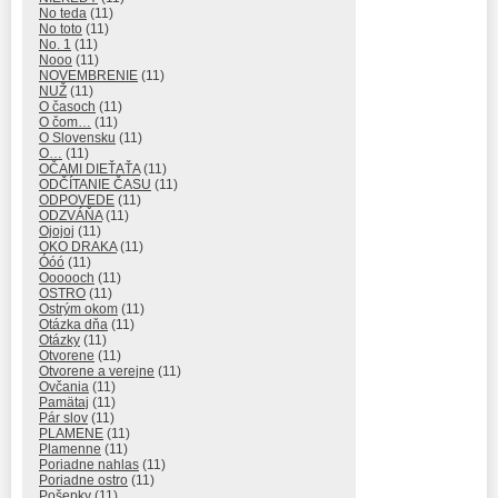
No teda
(11)
No toto
(11)
No. 1
(11)
Nooo
(11)
NOVEMBRENIE
(11)
NUŽ
(11)
O časoch
(11)
O čom…
(11)
O Slovensku
(11)
O…
(11)
OČAMI DIEŤAŤA
(11)
ODČÍTANIE ČASU
(11)
ODPOVEDE
(11)
ODZVÁŇA
(11)
Ojojoj
(11)
OKO DRAKA
(11)
Óóó
(11)
Oooooch
(11)
OSTRO
(11)
Ostrým okom
(11)
Otázka dňa
(11)
Otázky
(11)
Otvorene
(11)
Otvorene a verejne
(11)
Ovčania
(11)
Pamätaj
(11)
Pár slov
(11)
PLAMENE
(11)
Plamenne
(11)
Poriadne nahlas
(11)
Poriadne ostro
(11)
Pošepky
(11)