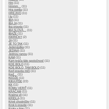
Hm
(11)
Hmmm…
(11)
Hra svetla
(11)
HREJIVO
(11)
I tu
(11)
IBA
(11)
IBA JA
(11)
Iba pravda
(11)
IBA SLOVÁ…
(11)
IBAŽE
(11)
ISKRIČKY
(2)
JA
(11)
JE TO TAK
(11)
Jedenástka
(11)
JEDINÁ
(11)
Jednou ranou
(11)
KAM
(11)
Kam kráča táto spoločnosť
(11)
KDE BOLO
(11)
KDE BOLO, TAM BOLO
(11)
Keď pravda mlčí
(11)
Keď…
(11)
KEĎŽE
(11)
KIKA PÍŠE
(22)
KK
(11)
KOMU VERIŤ
(11)
KRÁČAM
(11)
Krajina víl
(11)
KRÍDLA
(11)
Krivé chodníčky
(11)
Krok k pravde
(11)
Kroky v tme
(11)