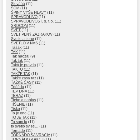
Slovááá
(11)
SOM
(11)
ŠPINY VYŠE HLAVY
(11)
SPRAVODLIVO
(11)
SPRAVODLIVOSŤ, s. r. o.
(11)
SRDCOM
(11)
SVET
(11)
SVET PLNÝ ZÁZRAKOV
(11)
Svetlo a tiene
(11)
SVETLO V NÁS
(11)
Tááák
(11)
TAK
(11)
Tak naozaj
(9)
Tak tak
(11)
Taká je pravda
(11)
TAKTO
(11)
TAKŽE TAK
(11)
Takže zasa raz
(11)
ŤAŽKÉ ČASY
(11)
Téééda
(11)
TEP DŇA
(11)
TERAZ
(11)
Ticho a nahlas
(11)
TÍŠENIE
(11)
Tíško
(11)
To je ono
(11)
TO JE TAK
(11)
To som ja
(11)
to svetlo svieti…
(11)
Tornádo
(11)
TORNÁDO SA VRACIA
(11)
TORNÁDO V AKCII
(11)