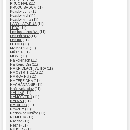
KRUCINÁL
(11)
KRVOU SRDCA
(11)
Kvapky dúhy
(11)
Kvapky krvi
(11)
Kvapky srdca
(11)
LADY LAZARUS
(11)
LEBO
(11)
Len láska zostáva
(11)
Len pár slov
(11)
Len tak
(11)
LETMO
(11)
MAMA PÍŠE
(11)
Mlčanie
(11)
MOST
(11)
Na kolenách
(11)
Na Konci Dní
(11)
NA KRÍDLACH VETRA
(11)
NA OSTRÍ NOŽA
(11)
NA ROVINU
(11)
NA TEPE DŇA
(11)
NACHÁDZANIE
(11)
Načo veľa slov
(11)
NAHLAS
(11)
NAMOJVERU
(11)
NAOZAJ
(11)
NATVRDO
(11)
NAVŽDY
(11)
Nedám sa umlčať
(11)
NEMLČÍM
(11)
Neticho
(11)
Nežne
(11)
NIEKEDY
(11)