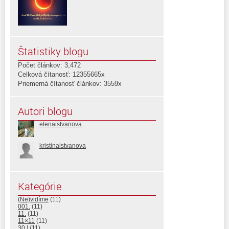
Štatistiky blogu
Počet článkov: 3,472
Celková čítanosť: 12355665x
Priemerná čítanosť článkov: 3559x
Autori blogu
elenaistvanova
kristinaistvanova
Kategórie
(Ne)vidíme
(11)
001.
(11)
11.
(11)
11×11
(11)
30.!
(11)