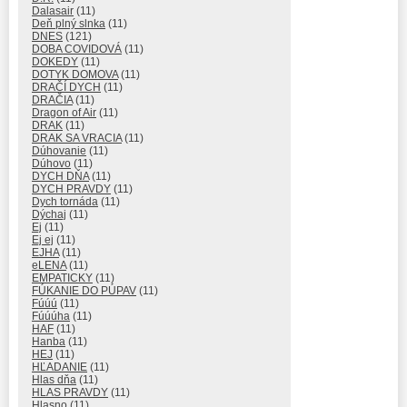
Dalasair
(11)
Deň plný slnka
(11)
DNES
(121)
DOBA COVIDOVÁ
(11)
DOKEDY
(11)
DOTYK DOMOVA
(11)
DRAČÍ DYCH
(11)
DRAČIA
(11)
Dragon of Air
(11)
DRAK
(11)
DRAK SA VRACIA
(11)
Dúhovanie
(11)
Dúhovo
(11)
DYCH DŇA
(11)
DYCH PRAVDY
(11)
Dych tornáda
(11)
Dýchaj
(11)
Ej
(11)
Ej ej
(11)
EJHA
(11)
eLENA
(11)
EMPATICKY
(11)
FÚKANIE DO PÚPAV
(11)
Fúúú
(11)
Fúúúha
(11)
HAF
(11)
Hanba
(11)
HEJ
(11)
HĽADANIE
(11)
Hlas dňa
(11)
HLAS PRAVDY
(11)
Hlasno
(11)