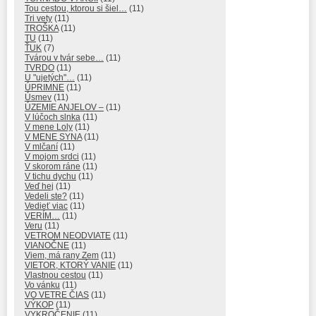
Tou cestou, ktorou si šiel…
(11)
Tri vety
(11)
TROŠKA
(11)
TU
(11)
ŤUK
(7)
Tvárou v tvár sebe…
(11)
TVRDO
(11)
U "ujetých"…
(11)
ÚPRIMNE
(11)
Úsmev
(11)
ÚZEMIE ANJELOV –
(11)
V lúčoch slnka
(11)
V mene Loly
(11)
V MENE SYNA
(11)
V mlčaní
(11)
V mojom srdci
(11)
V skorom ráne
(11)
V tichu dychu
(11)
Veď hej
(11)
Vedeli ste?
(11)
Vedieť viac
(11)
VERÍM…
(11)
Veru
(11)
VETROM NEODVIATE
(11)
VIANOČNE
(11)
Viem, má rany Zem
(11)
VIETOR, KTORÝ VANIE
(11)
Vlastnou cestou
(11)
Vo vánku
(11)
VO VETRE ČIAS
(11)
VÝKOP
(11)
VYKROČENIE
(11)