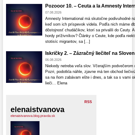
Pozooor 10. – Ceuta a la Amnesty Interna
07.08.2026
Amnesty International má skutočne podivuhodné n
keď som ich príspevok videla. Podľa nich máme db
dôstojnosť chudáčikov, ktorí sa privalili do Ceuty
hordy príživníkov? Články o Ceute, kde podľa niekt
stotisíc migrantov, sa [...]
Iskričky 2. – Zázračný liečiteľ na Slove
06.08.2026
Niekedy netreba veľa slov. Včerajším podvečerom 
Pozri, podotkla náhle, zjavne má ten obchod liečivú 
sa na ňom zabávam ešte i dnes, a tak sa s vami o
lieči… Elena
RSS
elenaistvanova
elenaistvanova.blog.pravda.sk