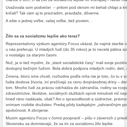
Uvažovala som podvečer – pritom pod oknom mi behali chlapi a kriča
kričali? Tak vám aj to prezradím, pravdaže, dôverne.
A ešte o jednej voľbe, vašej voľbe, tiež poviem…
Žilo sa za socializmu lepšie ako teraz?
Reprezentatívny výskum agentúry Focus ukázal, že najmä staršie v
u nás preferujú. U mladých ľudí (do 35 rokov) je to necelá pätina 
o nostalgiu za starými časmi.
Nuž, ja si tiež myslím, že „staré socialistické časy“ mali svoje pozit
dostupný bežným ľuďom. Bola dobrá podpora mladých rodín, detí, 
Zmena, ktorú sme chceli, rozhodne podľa mňa nie je toto, čo tu v
ľudia doslova živoria, iní prežívajú za cenu dvojnásobnej driny – de
tom. Mnoho ľudí za prácou odchádza do zahraničia, rodiny sa roz
zdravotníctve, školstve, sociálnych službách oproti minulosti nič 
hneď ráno nadávala, však? Ani o spravodlivosti a súdnictve, právnos
vnímam rozbitie družstiev. Predaj pôdy kadejakým „zahraničným po
spoločnosti. A zbrojenie.
Musím agentúru Focus v čomsi poopraviť – píšu v záveroch z priesk
Slovensku sa domnievajú, že sa im za socializmu žilo lepšie.