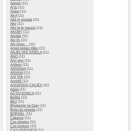
Aerian
(11)
Aj tu
(11)
Ajajaj
(11)
Ak A
(11)
Aká je pravda
(11)
Ako
(11)
Ako je to naozaj
(11)
AKOBY
(11)
Akotak
(11)
Ale čo
(11)
Ale nooo…
(11)
Anjeli lietajú tíško
(11)
ANJELSKÉ KRÍDLA
(11)
ÁNO
(11)
Ano áno
(11)
Antaon
(11)
ARIADNA
(11)
ARIANA
(11)
ASI TAK
(11)
Augiáš
(11)
AUGIÁŠOV CHLIEV
(11)
Aúúú
(11)
AŽ DO KONCA
(11)
Beštia
(11)
BEZ
(11)
Blýskanie na časy
(11)
Bola raz pravda
(11)
BORDEL
(11)
Čakanie
(11)
Čas detstva
(11)
Čas lumpov
(11)
ČAS ODPOVEDÍ
(11)