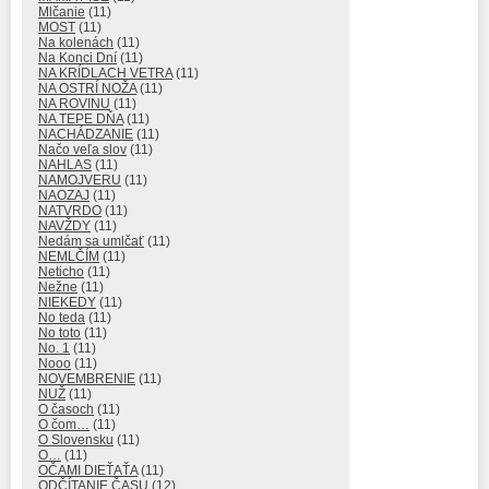
Mlčanie
(11)
MOST
(11)
Na kolenách
(11)
Na Konci Dní
(11)
NA KRÍDLACH VETRA
(11)
NA OSTRÍ NOŽA
(11)
NA ROVINU
(11)
NA TEPE DŇA
(11)
NACHÁDZANIE
(11)
Načo veľa slov
(11)
NAHLAS
(11)
NAMOJVERU
(11)
NAOZAJ
(11)
NATVRDO
(11)
NAVŽDY
(11)
Nedám sa umlčať
(11)
NEMLČÍM
(11)
Neticho
(11)
Nežne
(11)
NIEKEDY
(11)
No teda
(11)
No toto
(11)
No. 1
(11)
Nooo
(11)
NOVEMBRENIE
(11)
NUŽ
(11)
O časoch
(11)
O čom…
(11)
O Slovensku
(11)
O…
(11)
OČAMI DIEŤAŤA
(11)
ODČÍTANIE ČASU
(12)