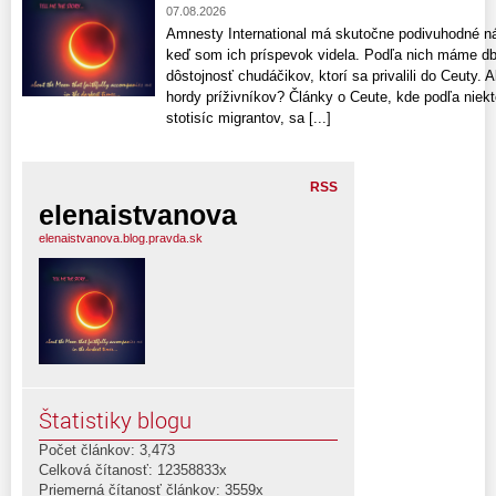
07.08.2026
Amnesty International má skutočne podivuhodné n
keď som ich príspevok videla. Podľa nich máme db
dôstojnosť chudáčikov, ktorí sa privalili do Ceuty
hordy príživníkov? Články o Ceute, kde podľa niekt
stotisíc migrantov, sa [...]
RSS
elenaistvanova
elenaistvanova.blog.pravda.sk
Štatistiky blogu
Počet článkov: 3,473
Celková čítanosť: 12358833x
Priemerná čítanosť článkov: 3559x