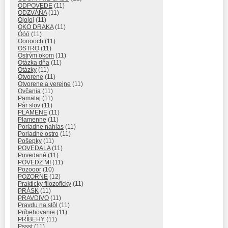
ODPOVEDE
(11)
ODZVÁŇA
(11)
Ojojoj
(11)
OKO DRAKA
(11)
Óóó
(11)
Oooooch
(11)
OSTRO
(11)
Ostrým okom
(11)
Otázka dňa
(11)
Otázky
(11)
Otvorene
(11)
Otvorene a verejne
(11)
Ovčania
(11)
Pamätaj
(11)
Pár slov
(11)
PLAMENE
(11)
Plamenne
(11)
Poriadne nahlas
(11)
Poriadne ostro
(11)
Pošepky
(11)
POVEDALA
(11)
Povedané
(11)
POVEDZ MI
(11)
Pozooor
(10)
POZORNE
(12)
Prakticky filozoficky
(11)
PRÁSK
(11)
PRAVDIVO
(11)
Pravdu na stôl
(11)
Príbehovanie
(11)
PRÍBEHY
(11)
Pssst
(11)