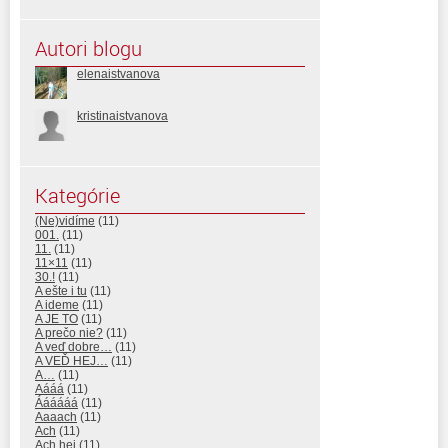
Autori blogu
elenaistvanova
kristinaistvanova
Kategórie
(Ne)vidíme
(11)
001.
(11)
11.
(11)
11×11
(11)
30.!
(11)
A ešte i tu
(11)
A ideme
(11)
A JE TO
(11)
A prečo nie?
(11)
A veď dobre…
(11)
A VEĎ HEJ…
(11)
A…
(11)
Aááá
(11)
Áááááá
(11)
Aaaach
(11)
Ach
(11)
Ach hej
(11)