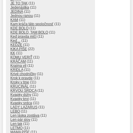
JE TO TAK
(11)
Jedenástka
(11)
JEDINÁ
(11)
Jednou ranou
(11)
KAM
(11)
Kam kráča táto spoločnosť
(11)
KDE BOLO
(11)
KDE BOLO, TAM BOLO
(11)
Keď pravda mlčí
(11)
Keď…
(11)
KEĎŽE
(11)
KIKA PÍŠE
(22)
KK
(11)
KOMU VERIŤ
(11)
KRÁČAM
(11)
Krajina víl
(11)
KRÍDLA
(11)
Krivé chodníčky
(11)
Krok k pravde
(11)
Kroky v tme
(11)
KRUCINÁL
(11)
KRVOU SRDCA
(11)
Kvapky dúhy
(11)
Kvapky krvi
(11)
Kvapky srdca
(11)
LADY LAZARUS
(11)
LEBO
(11)
Len láska zostáva
(11)
Len pár slov
(11)
Len tak
(11)
LETMO
(11)
MAMA PÍŠE
(11)