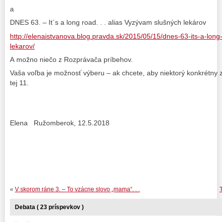
a
DNES 63. – It´s a long road. . . alias Vyzývam slušných lekárov
http://elenaistvanova.blog.pravda.sk/2015/05/15/dnes-63-its-a-lon
lekarov/
A možno niečo z Rozprávača príbehov.
Vaša voľba je možnosť výberu – ak chcete, aby niektorý konkrétny z
tej 11.
Elena Ružomberok, 12.5.2018
«
V skorom ráne 3. – To vzácne slovo „mama“. . .
T
Debata ( 23 príspevkov )