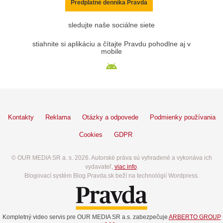
Predplatné denníka Pravda
sledujte naše sociálne siete
stiahnite si aplikáciu a čítajte Pravdu pohodlne aj v
mobile
Kontakty
Reklama
Otázky a odpovede
Podmienky používania
Cookies
GDPR
© OUR MEDIA SR a. s. 2026. Autorské práva sú vyhradené a vykonáva ich
vydavateľ,
viac info
.
Blogovací systém Blog.Pravda.sk beží na technológií Wordpress.
Kompletný video servis pre OUR MEDIA SR a.s. zabezpečuje
ARBERTO GROUP