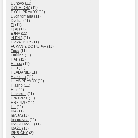
Dúhovo
(11)
DYCH DŇA
(11)
DYCH PRAVDY
(11)
Dych tornáda
(11)
Dýchaj
(11)
Ej
(11)
Ej ej
(11)
EJHA
(11)
eLENA
(11)
EMPATICKY
(11)
FÚKANIE DO PÚPAV
(11)
Fúúú
(11)
Fúúúha
(11)
HAF
(11)
Hanba
(11)
HEJ
(11)
HĽADANIE
(11)
Hlas dňa
(11)
HLAS PRAVDY
(11)
Hlasno
(11)
Hm
(11)
Hmmm…
(11)
Hra svetla
(11)
HREJIVO
(11)
I tu
(11)
IBA
(11)
IBA JA
(11)
Iba pravda
(11)
IBA SLOVÁ…
(11)
IBAŽE
(11)
ISKRIČKY
(2)
JA
(11)