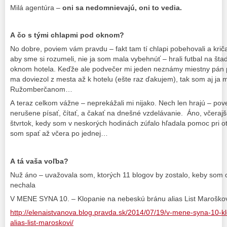
Milá agentúra –
oni sa nedomnievajú, oni to vedia.
A čo s tými chlapmi pod oknom?
No dobre, poviem vám pravdu – fakt tam tí chlapi pobehovali a krič
aby sme si rozumeli, nie ja som mala vybehnúť – hrali futbal na št
oknom hotela. Keďže ale podvečer mi jeden neznámy miestny pán 
ma doviezol z mesta až k hotelu (ešte raz ďakujem), tak som aj ja m
Ružomberčanom…
A teraz celkom vážne – neprekážali mi nijako. Nech len hrajú – po
nerušene písať, čítať, a čakať na dnešné vzdelávanie. Áno, včerajš
štvrtok, kedy som v neskorých hodinách zúfalo hľadala pomoc pri o
som spať až včera po jednej…
A tá vaša voľba?
Nuž áno – uvažovala som, ktorých 11 blogov by zostalo, keby som 
nechala
V MENE SYNA 10. – Klopanie na nebeskú bránu alias List Maroško
http://elenaistvanova.blog.pravda.sk/2014/07/19/v-mene-syna-10-
alias-list-maroskovi/