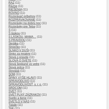
RAZ
(11)
Rázne
(11)
RIEŠENIA
(11)
ROVNO
(11)
Rozprávač príbehov
(11)
ROZPRÁVKOVANIE
(11)
Rozprávky na dobrú noc
(11)
Rozprávky pre Teba
(11)
S
(11)
S láskou
(11)
S LÁSKOU, MAMA…
(11)
S PRAVDOU
(11)
Skrátka
(11)
Slniečko
(11)
SLNKO V DUŠI
(11)
Slnko za mrakmi
(11)
Slová o pravde
(11)
SLOVÁ O SVETE
(11)
Slová šepkané vo vetre
(11)
Slová srdca
(11)
Slovááá
(11)
SOM
(11)
ŠPINY VYŠE HLAVY
(11)
SPRAVODLIVO
(11)
SPRAVODLIVOSŤ, s. r. o.
(11)
SRDCOM
(11)
SVET
(11)
SVET PLNÝ ZÁZRAKOV
(11)
Svetlo a tiene
(11)
SVETLO V NÁS
(11)
Tááák
(11)
TAK
(11)