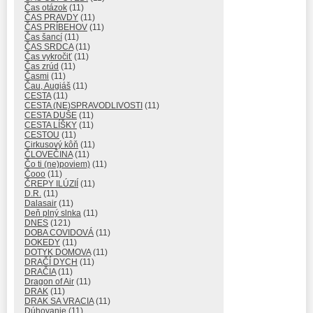
Čas otázok
(11)
ČAS PRAVDY
(11)
ČAS PRÍBEHOV
(11)
Čas šancí
(11)
ČAS SRDCA
(11)
Čas vykročiť
(11)
Čas zrúd
(11)
Časmi
(11)
Čau, Augiáš
(11)
CESTA
(11)
CESTA (NE)SPRAVODLIVOSTI
(11)
CESTA DUŠE
(11)
CESTA LÍŠKY
(11)
CESTOU
(11)
Cirkusový kôň
(11)
ČLOVEČINA
(11)
Čo ti (ne)poviem)
(11)
Čooo
(11)
ČREPY ILÚZIÍ
(11)
D.R.
(11)
Dalasair
(11)
Deň plný slnka
(11)
DNES
(121)
DOBA COVIDOVÁ
(11)
DOKEDY
(11)
DOTYK DOMOVA
(11)
DRAČÍ DYCH
(11)
DRAČIA
(11)
Dragon of Air
(11)
DRAK
(11)
DRAK SA VRACIA
(11)
Dúhovanie
(11)