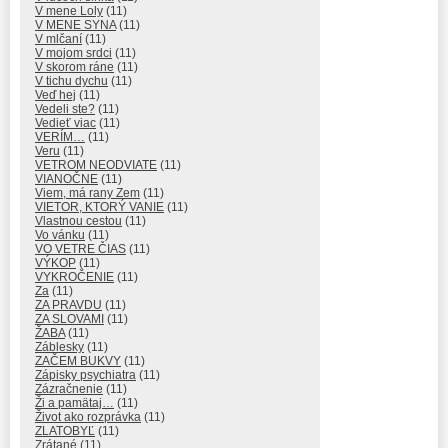
V mene Loly
(11)
V MENE SYNA
(11)
V mlčaní
(11)
V mojom srdci
(11)
V skorom ráne
(11)
V tichu dychu
(11)
Veď hej
(11)
Vedeli ste?
(11)
Vedieť viac
(11)
VERÍM…
(11)
Veru
(11)
VETROM NEODVIATE
(11)
VIANOČNE
(11)
Viem, má rany Zem
(11)
VIETOR, KTORÝ VANIE
(11)
Vlastnou cestou
(11)
Vo vánku
(11)
VO VETRE ČIAS
(11)
VÝKOP
(11)
VYKROČENIE
(11)
Za
(11)
ZA PRAVDU
(11)
ZA SLOVAMI
(11)
ŽABA
(11)
Záblesky
(11)
ZAČEM BUKVY
(11)
Zápisky psychiatra
(11)
Zázračnenie
(11)
Ži a pamätaj…
(11)
Život ako rozprávka
(11)
ZLATOBYĽ
(11)
Zrátané
(11)