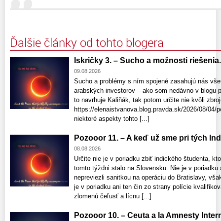
Ďalšie články od tohto blogera
Iskričky 3. – Sucho a možnosti riešenia. 
09.08.2026
Sucho a problémy s ním spojené zasahujú nás všet
arabských investorov – ako som nedávno v blogu p
to navrhuje Kaliňák, tak potom určite nie kvôli zbr
https://elenaistvanova.blog.pravda.sk/2026/08/04/p
niektoré aspekty tohto [...]
Pozooor 11. – A keď už sme pri tých Indo
08.08.2026
Určite nie je v poriadku zbiť indického študenta, kto
tomto týždni stalo na Slovensku. Nie je v poriadku 
nepreviezli sanitkou na operáciu do Bratislavy, vša
je v poriadku ani ten čin zo strany polície kvalifik
zlomenú čeľusť a lícnu [...]
Pozooor 10. – Ceuta a la Amnesty Interna