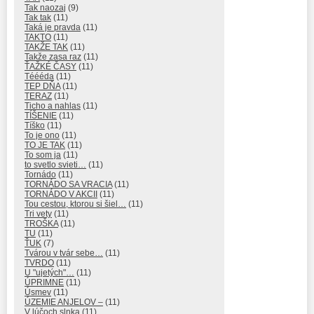
Tak naozaj
(9)
Tak tak
(11)
Taká je pravda
(11)
TAKTO
(11)
TAKŽE TAK
(11)
Takže zasa raz
(11)
ŤAŽKÉ ČASY
(11)
Téééda
(11)
TEP DŇA
(11)
TERAZ
(11)
Ticho a nahlas
(11)
TÍŠENIE
(11)
Tíško
(11)
To je ono
(11)
TO JE TAK
(11)
To som ja
(11)
to svetlo svieti…
(11)
Tornádo
(11)
TORNÁDO SA VRACIA
(11)
TORNÁDO V AKCII
(11)
Tou cestou, ktorou si šiel…
(11)
Tri vety
(11)
TROŠKA
(11)
TU
(11)
ŤUK
(7)
Tvárou v tvár sebe…
(11)
TVRDO
(11)
U "ujetých"…
(11)
ÚPRIMNE
(11)
Úsmev
(11)
ÚZEMIE ANJELOV –
(11)
V lúčoch slnka
(11)