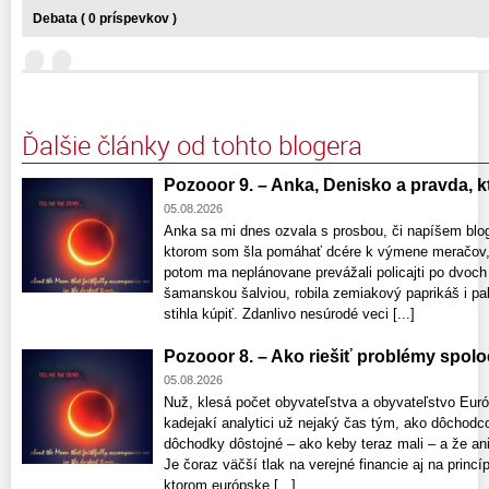
Debata ( 0 príspevkov )
Ďalšie články od tohto blogera
Pozooor 9. – Anka, Denisko a pravda, ktor
05.08.2026
Anka sa mi dnes ozvala s prosbou, či napíšem blo
ktorom som šla pomáhať dcére k výmene meračov, 
potom ma neplánovane prevážali policajti po dvoch
šamanskou šalviou, robila zemiakový paprikáš i pala
stihla kúpiť. Zdanlivo nesúrodé veci [...]
Pozooor 8. – Ako riešiť problémy spolo
05.08.2026
Nuž, klesá počet obyvateľstva a obyvateľstvo Euró
kadejakí analytici už nejaký čas tým, ako dôchod
dôchodky dôstojné – ako keby teraz mali – a že a
Je čoraz väčší tlak na verejné financie aj na princí
ktorom európske [...]