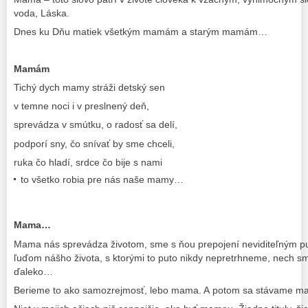
voda, Láska.
Dnes ku Dňu matiek všetkým mamám a starým mamám…
Mamám
Tichý dych mamy stráži detský sen
v temne noci i v preslnený deň,
sprevádza v smútku, o radosť sa delí,
podporí sny, čo snívať by sme chceli,
ruka čo hladí, srdce čo bije s nami
to všetko robia pre nás naše mamy…
Mama…
Mama nás sprevádza životom, sme s ňou prepojení neviditeľným pu
ľuďom nášho života, s ktorými to puto nikdy nepretrhneme, nech s
ďaleko…
Berieme to ako samozrejmosť, lebo mama. A potom sa stávame 