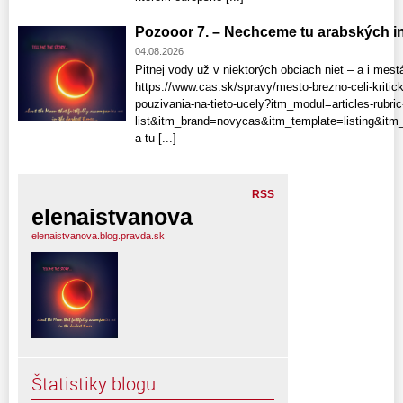
Pozooor 7. – Nechceme tu arabských inv
04.08.2026
Pitnej vody už v niektorých obciach niet – a i mest
https://www.cas.sk/spravy/mesto-brezno-celi-kriticke
pouzivania-na-tieto-ucely?itm_modul=articles-rubric
list&itm_brand=novycas&itm_template=listing&itm_
a tu [...]
RSS
elenaistvanova
elenaistvanova.blog.pravda.sk
Štatistiky blogu