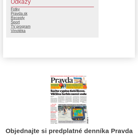
Odkazy
Fotky
Pravda.sk
Recepty
Šport
TV program
Vinotéka
Objednajte si predplatné denníka Pravda