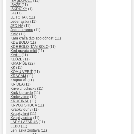
IBA SLOVÁ…
(11)
IBAŽE
(11)
ISKRIČKY
(1)
JA
(11)
JE TO TAK
(11)
Jedenástka
(11)
JEDINÁ
(11)
Jednou ranou
(11)
KAM
(11)
Kam kráča táto spoločnosť
(11)
KDE BOLO
(11)
KDE BOLO, TAM BOLO
(11)
Keď pravda mlčí
(11)
Keď…
(11)
KEĎŽE
(11)
KIKA PÍŠE
(22)
KK
(11)
KOMU VERIŤ
(11)
KRÁČAM
(11)
Krajina víl
(11)
KRÍDLA
(11)
Krivé chodníčky
(11)
Krok k pravde
(11)
Kroky v tme
(11)
KRUCINÁL
(11)
KRVOU SRDCA
(11)
Kvapky dúhy
(11)
Kvapky krvi
(11)
Kvapky srdca
(11)
LADY LAZARUS
(11)
LEBO
(11)
Len láska zostáva
(11)