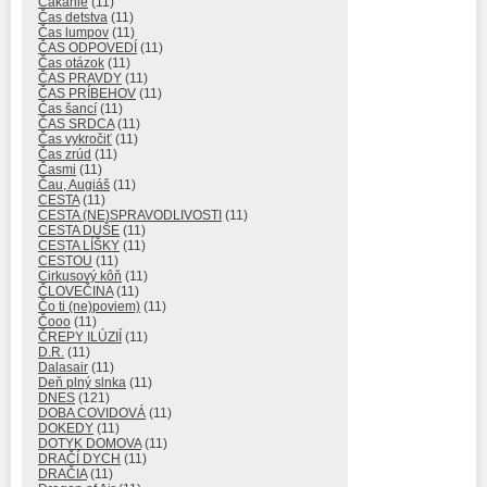
Čakanie
(11)
Čas detstva
(11)
Čas lumpov
(11)
ČAS ODPOVEDÍ
(11)
Čas otázok
(11)
ČAS PRAVDY
(11)
ČAS PRÍBEHOV
(11)
Čas šancí
(11)
ČAS SRDCA
(11)
Čas vykročiť
(11)
Čas zrúd
(11)
Časmi
(11)
Čau, Augiáš
(11)
CESTA
(11)
CESTA (NE)SPRAVODLIVOSTI
(11)
CESTA DUŠE
(11)
CESTA LÍŠKY
(11)
CESTOU
(11)
Cirkusový kôň
(11)
ČLOVEČINA
(11)
Čo ti (ne)poviem)
(11)
Čooo
(11)
ČREPY ILÚZIÍ
(11)
D.R.
(11)
Dalasair
(11)
Deň plný slnka
(11)
DNES
(121)
DOBA COVIDOVÁ
(11)
DOKEDY
(11)
DOTYK DOMOVA
(11)
DRAČÍ DYCH
(11)
DRAČIA
(11)