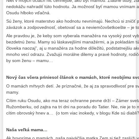
Niet v mojich očiach nič cennejšie, ako byť mamou. Žiadne tituly, ž
nedokážu nahradiť túto hodnotu. Ja možnosť byť mamou vnímam ako
Osudu hlboko vďačná.
Sú ženy, ktoré materstvo ako hodnotu nevnímajú. Nechcú si zničiť p
záväzok a zodpovednosť, obetovať sa a neviemčovšetkoešte – je to
Ale pravdou je, že keby som vyberala manažéra na vysoký post v
bezdetnú ženu. Mamy sú láskavejšími manažérmi, a ja pokladám tút
človeka naozaj“, aj u manažéra za hodne dôležitú, podstatnejšiu a
mnoho vecí odrazu. Zvažujú morálne dilemy a pravé hodnoty, rodič
by som ženu – mamu…
Nový čas včera priniesol článok o mamách, ktoré neobjímu svo
O mamách mŕtvych detí. Je príznačné, že aj za spravodlivosť pre sv
mamy.
Cítim ruku Osudu, ako ma teraz ochranne pevne drží – Zámer sveta 
Ružomberku, od zajtra na tri dni na poradu do Tatier. Nie, nie je 
cítim obrovský hnev a… (o tom viac inokedy, v blogu Kde sú diabli?
Naša veľká mama…
Ak hovoríme o mamách, naša najväčšia matka Zem si tiež zaslúži 