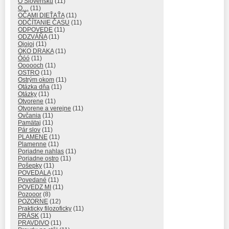
O Slovensku
(11)
O…
(11)
OČAMI DIEŤAŤA
(11)
ODČÍTANIE ČASU
(11)
ODPOVEDE
(11)
ODZVÁŇA
(11)
Ojojoj
(11)
OKO DRAKA
(11)
Óóó
(11)
Oooooch
(11)
OSTRO
(11)
Ostrým okom
(11)
Otázka dňa
(11)
Otázky
(11)
Otvorene
(11)
Otvorene a verejne
(11)
Ovčania
(11)
Pamätaj
(11)
Pár slov
(11)
PLAMENE
(11)
Plamenne
(11)
Poriadne nahlas
(11)
Poriadne ostro
(11)
Pošepky
(11)
POVEDALA
(11)
Povedané
(11)
POVEDZ MI
(11)
Pozooor
(8)
POZORNE
(12)
Prakticky filozoficky
(11)
PRÁSK
(11)
PRAVDIVO
(11)