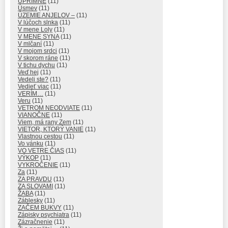
ÚPRIMNE
(11)
Úsmev
(11)
ÚZEMIE ANJELOV –
(11)
V lúčoch slnka
(11)
V mene Loly
(11)
V MENE SYNA
(11)
V mlčaní
(11)
V mojom srdci
(11)
V skorom ráne
(11)
V tichu dychu
(11)
Veď hej
(11)
Vedeli ste?
(11)
Vedieť viac
(11)
VERÍM…
(11)
Veru
(11)
VETROM NEODVIATE
(11)
VIANOČNE
(11)
Viem, má rany Zem
(11)
VIETOR, KTORÝ VANIE
(11)
Vlastnou cestou
(11)
Vo vánku
(11)
VO VETRE ČIAS
(11)
VÝKOP
(11)
VYKROČENIE
(11)
Za
(11)
ZA PRAVDU
(11)
ZA SLOVAMI
(11)
ŽABA
(11)
Záblesky
(11)
ZAČEM BUKVY
(11)
Zápisky psychiatra
(11)
Zázračnenie
(11)