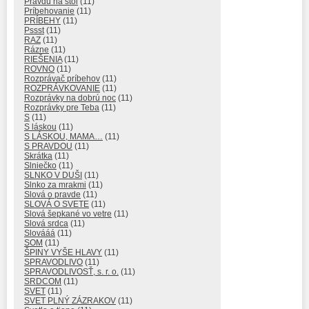
Pravdu na stôl
(11)
Príbehovanie
(11)
PRÍBEHY
(11)
Pssst
(11)
RAZ
(11)
Rázne
(11)
RIEŠENIA
(11)
ROVNO
(11)
Rozprávač príbehov
(11)
ROZPRÁVKOVANIE
(11)
Rozprávky na dobrú noc
(11)
Rozprávky pre Teba
(11)
S
(11)
S láskou
(11)
S LÁSKOU, MAMA…
(11)
S PRAVDOU
(11)
Skrátka
(11)
Slniečko
(11)
SLNKO V DUŠI
(11)
Slnko za mrakmi
(11)
Slová o pravde
(11)
SLOVÁ O SVETE
(11)
Slová šepkané vo vetre
(11)
Slová srdca
(11)
Slovááá
(11)
SOM
(11)
ŠPINY VYŠE HLAVY
(11)
SPRAVODLIVO
(11)
SPRAVODLIVOSŤ, s. r. o.
(11)
SRDCOM
(11)
SVET
(11)
SVET PLNÝ ZÁZRAKOV
(11)