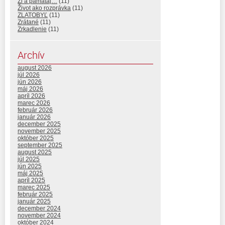
Ži a pamätaj…
(11)
Život ako rozprávka
(11)
ZLATOBYĽ
(11)
Zrátané
(11)
Zrkadlenie
(11)
Archív
august 2026
júl 2026
jún 2026
máj 2026
apríl 2026
marec 2026
február 2026
január 2026
december 2025
november 2025
október 2025
september 2025
august 2025
júl 2025
jún 2025
máj 2025
apríl 2025
marec 2025
február 2025
január 2025
december 2024
november 2024
október 2024