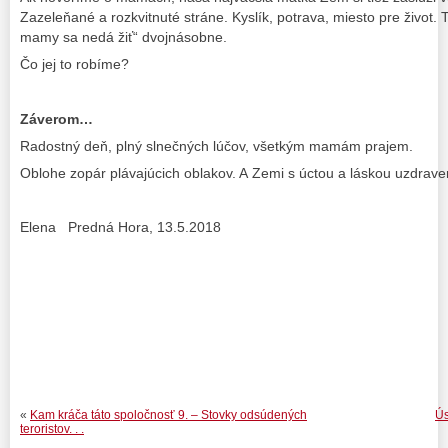
Zazeleňané a rozkvitnuté stráne. Kyslík, potrava, miesto pre život.
mamy sa nedá žiť“ dvojnásobne.
Čo jej to robíme?
Záverom…
Radostný deň, plný slnečných lúčov, všetkým mamám prajem.
Oblohe zopár plávajúcich oblakov. A Zemi s úctou a láskou uzdrave
Elena Predná Hora, 13.5.2018
«
Kam kráča táto spoločnosť 9. – Stovky odsúdených
Ús
teroristov. . .