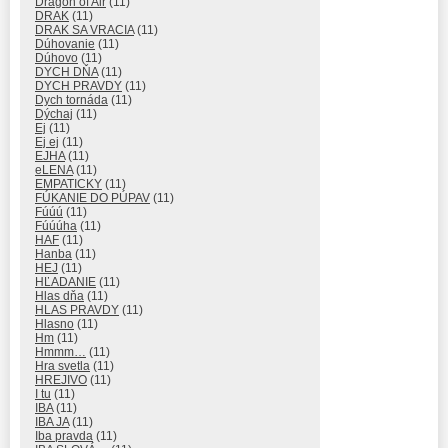
Dragon of Air
(11)
DRAK
(11)
DRAK SA VRACIA
(11)
Dúhovanie
(11)
Dúhovo
(11)
DYCH DŇA
(11)
DYCH PRAVDY
(11)
Dych tornáda
(11)
Dýchaj
(11)
Ej
(11)
Ej ej
(11)
EJHA
(11)
eLENA
(11)
EMPATICKY
(11)
FÚKANIE DO PÚPAV
(11)
Fúúú
(11)
Fúúúha
(11)
HAF
(11)
Hanba
(11)
HEJ
(11)
HĽADANIE
(11)
Hlas dňa
(11)
HLAS PRAVDY
(11)
Hlasno
(11)
Hm
(11)
Hmmm…
(11)
Hra svetla
(11)
HREJIVO
(11)
I tu
(11)
IBA
(11)
IBA JA
(11)
Iba pravda
(11)