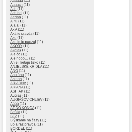
Áááááá
(11)
Aaaach
(11)
Ach
(11)
Ach hej
(11)
Aerian
(11)
Aj tu
(11)
Ajajaj
(11)
Ak A
(11)
Aká je pravda
(11)
Ako
(11)
Ako je to naozaj
(11)
AKOBY
(11)
Akotak
(11)
Ale čo
(11)
Ale nooo…
(11)
Anjeli lietajú tíško
(11)
ANJELSKÉ KRÍDLA
(11)
ÁNO
(11)
Ano áno
(11)
Antaon
(11)
ARIADNA
(11)
ARIANA
(11)
ASI TAK
(11)
Augiáš
(11)
AUGIÁŠOV CHLIEV
(11)
Aúúú
(11)
AŽ DO KONCA
(11)
Beštia
(11)
BEZ
(11)
Blýskanie na časy
(11)
Bola raz pravda
(11)
BORDEL
(11)