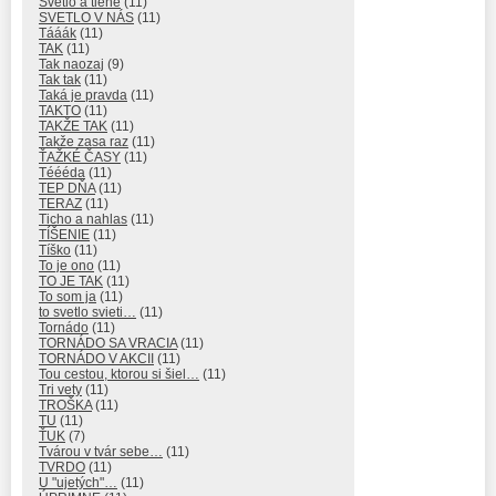
Svetlo a tiene
(11)
SVETLO V NÁS
(11)
Tááák
(11)
TAK
(11)
Tak naozaj
(9)
Tak tak
(11)
Taká je pravda
(11)
TAKTO
(11)
TAKŽE TAK
(11)
Takže zasa raz
(11)
ŤAŽKÉ ČASY
(11)
Téééda
(11)
TEP DŇA
(11)
TERAZ
(11)
Ticho a nahlas
(11)
TÍŠENIE
(11)
Tíško
(11)
To je ono
(11)
TO JE TAK
(11)
To som ja
(11)
to svetlo svieti…
(11)
Tornádo
(11)
TORNÁDO SA VRACIA
(11)
TORNÁDO V AKCII
(11)
Tou cestou, ktorou si šiel…
(11)
Tri vety
(11)
TROŠKA
(11)
TU
(11)
ŤUK
(7)
Tvárou v tvár sebe…
(11)
TVRDO
(11)
U "ujetých"…
(11)