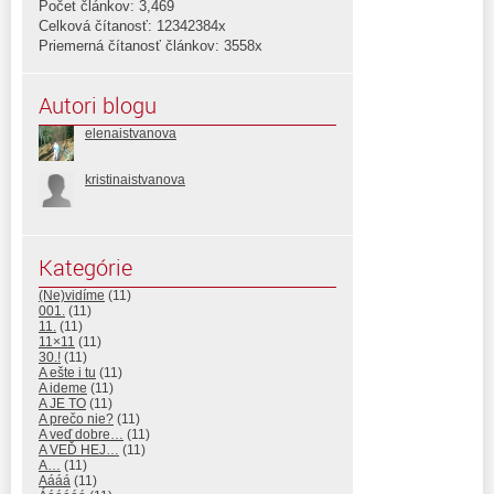
Počet článkov: 3,469
Celková čítanosť: 12342384x
Priemerná čítanosť článkov: 3558x
Autori blogu
elenaistvanova
kristinaistvanova
Kategórie
(Ne)vidíme
(11)
001.
(11)
11.
(11)
11×11
(11)
30.!
(11)
A ešte i tu
(11)
A ideme
(11)
A JE TO
(11)
A prečo nie?
(11)
A veď dobre…
(11)
A VEĎ HEJ…
(11)
A…
(11)
Aááá
(11)