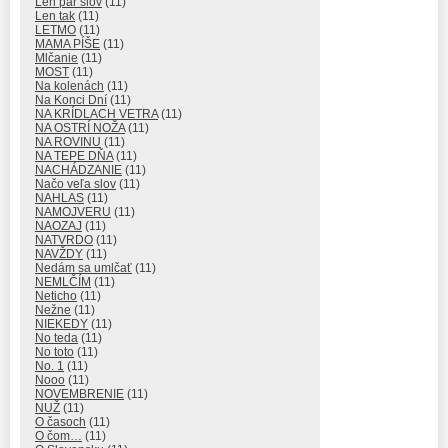
Len pár slov
(11)
Len tak
(11)
LETMO
(11)
MAMA PÍŠE
(11)
Mlčanie
(11)
MOST
(11)
Na kolenách
(11)
Na Konci Dní
(11)
NA KRÍDLACH VETRA
(11)
NA OSTRÍ NOŽA
(11)
NA ROVINU
(11)
NA TEPE DŇA
(11)
NACHÁDZANIE
(11)
Načo veľa slov
(11)
NAHLAS
(11)
NAMOJVERU
(11)
NAOZAJ
(11)
NATVRDO
(11)
NAVŽDY
(11)
Nedám sa umlčať
(11)
NEMLČÍM
(11)
Neticho
(11)
Nežne
(11)
NIEKEDY
(11)
No teda
(11)
No toto
(11)
No. 1
(11)
Nooo
(11)
NOVEMBRENIE
(11)
NUŽ
(11)
O časoch
(11)
O čom…
(11)