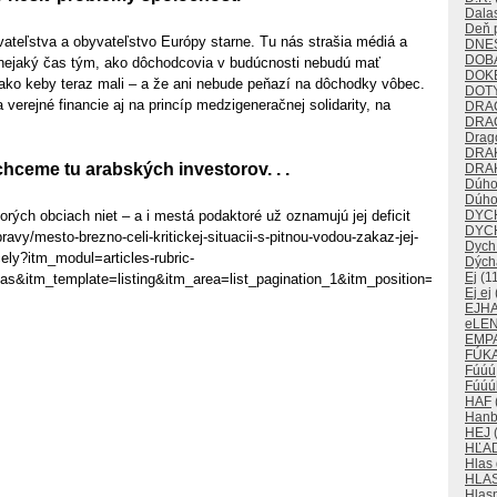
Dalas
Deň p
vateľstva a obyvateľstvo Európy starne. Tu nás strašia médiá a
DNE
DOB
ž nejaký čas tým, ako dôchodcovia v budúcnosti nebudú mať
DOK
ako keby teraz mali – a že ani nebude peňazí na dôchodky vôbec.
DOT
 verejné financie aj na princíp medzigeneračnej solidarity, na
DRA
DRA
Drago
DRA
hceme tu arabských investorov. . .
DRAK
Dúho
Dúho
DYC
torých obciach niet – a i mestá podaktoré už oznamujú jej deficit
DYC
avy/mesto-brezno-celi-kritickej-situacii-s-pitnou-vodou-zakaz-jej-
Dych
cely?itm_modul=articles-rubric-
Dých
Ej
(11
as&itm_template=listing&itm_area=list_pagination_1&itm_position=6
Ej ej
EJH
eLE
EMP
FÚKA
Fúúú
Fúúú
HAF
Han
HEJ
(
HĽA
Hlas
HLA
Hlas