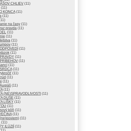
IÁŠOV CHLIEV
(11)
(11)
DO KONCA
(11)
a
(11)
11)
anie na časy
(11)
raz pravda
(11)
DEL
(11)
nie
(11)
detstva
(11)
lumpov
(11)
 ODPOVEDÍ
(11)
otázok
(11)
 PRAVDY
(11)
 PRÍBEHOV
(11)
šancí
(11)
 SRDCA
(11)
ykročiť
(11)
zrúd
(11)
i
(11)
 Augiáš
(11)
TA
(11)
A (NE)SPRAVODLIVOSTI
(11)
TA DUŠE
(11)
A LÍŠKY
(11)
TOU
(11)
usový kôň
(11)
VEČINA
(11)
 (ne)poviem)
(11)
o
(11)
Y ILÚZIÍ
(11)
(11)