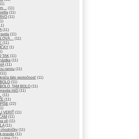
11)
mm…
(11)
vetla
(11)
JIVO
(11)
1)
11)
A
(11)
ravda
(11)
 SLOVÁ…
(11)
E
(11)
IČKY
(1)
1)
O TAK
(11)
nástka
(11)
NÁ
(11)
ou ranou
(11)
(11)
ráča táto spoločnosť
(11)
 BOLO
(11)
BOLO, TAM BOLO
(11)
pravda mlčí
(11)
…
(11)
ŽE
(11)
 PÍŠE
(22)
1)
U VERIŤ
(11)
ČAM
(11)
na víl
(11)
LA
(11)
 chodníčky
(11)
k pravde
(11)
 v tme
(11)