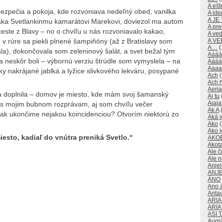
A ešte
zpečia a pokoja, kde rozvoniava nedeľný obed, vanilka
A id
A JE
ďaka Svetlankinmu kamarátovi Marekovi, doviezol ma autom
A pre
este z Blavy – no o chvíľu u nás rozvoniavalo kakao,
A ve
 v rúre sa piekli plnené šampiňóny (až z Bratislavy som
A V
A…
(
a), dokončovala som zeleninový šalát, a svet bežal tým
Aááá
a neskôr boli – výbornú verziu štrúdle som vymyslela – na
Áááá
Aaaa
ky nakrájané jablká a lyžice slivkového lekváru, posypané
Ach
(
Ach 
Aeri
a doplnila – domov je miesto, kde mám svoj šamanský
Aj tu
Ajaja
sť, s mojim bubnom rozprávam, aj som chvíľu večer
Ak A
(
tak ukončime nejakou koincidenciou? Otvorím niektorú zo
Aká j
Ako
(
Ako j
iesto, kadiaľ do vnútra preniká Svetlo.“
AKO
Akot
Ale č
Ale 
Anjeli
ANJE
ÁNO
Ano 
Anta
ARI
ARI
ASI 
Augi