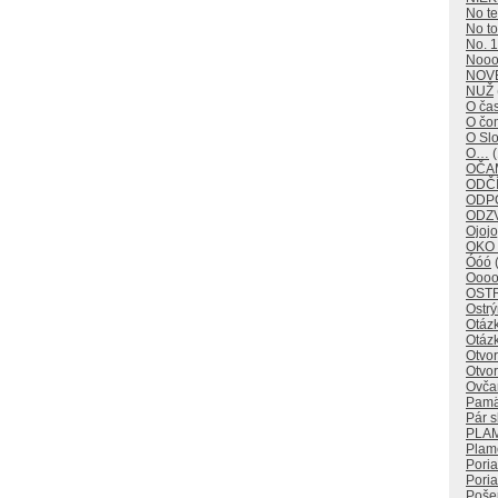
No t
No to
No. 1
Noo
NOV
NUŽ
O ča
O č
O Sl
O…
(
OČAM
ODČÍ
ODP
ODZ
Ojojo
OKO
Óóó
(
Oooo
OST
Ostr
Otáz
Otáz
Otvo
Otvor
Ovča
Pamä
Pár s
PLA
Plam
Pori
Poria
Poše