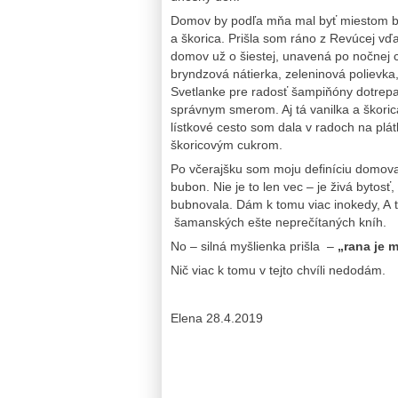
Domov by podľa mňa mal byť miestom be
a škorica. Prišla som ráno z Revúcej v
domov už o šiestej, unavená po nočnej c
bryndzová nátierka, zeleninová polievka,
Svetlanke pre radosť šampiňóny dotrepal
správnym smerom. Aj tá vanilka a škoric
lístkové cesto som dala v radoch na plát
škoricovým cukrom.
Po včerajšku som moju definíciu domov
bubon. Nie je to len vec – je živá byto
bubnovala. Dám k tomu viac inokedy, A 
šamanských ešte neprečítaných kníh.
No – silná myšlienka prišla –
„rana je m
Nič viac k tomu v tejto chvíli nedodám.
Elena 28.4.2019