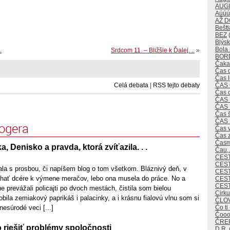
AUG
Aúúú
AŽ 
Bešti
BEZ
(
Blýsk
Bola 
.
Srdcom 11. – Bližšie k Ďalej. ..
»
BOR
Čaka
Čas 
Čas 
ČAS
Celá debata
|
RSS tejto debaty
Čas 
ČAS
ČAS
Čas 
ČAS
logera
Čas v
Čas 
Časm
, Denisko a pravda, ktorá zvíťazila. . .
Čau,
CES
CEST
la s prosbou, či napíšem blog o tom všetkom. Bláznivý deň, v
CES
hať dcére k výmene meračov, lebo ona musela do práce. No a
CEST
CES
prevážali policajti po dvoch mestách, čistila som bielou
Cirk
bila zemiakový paprikáš i palacinky, a i krásnu fialovú vlnu som si
ČLO
Čo ti
nesúrodé veci [...]
Čoo
ČREP
 riešiť problémy spoločnosti
D.R.