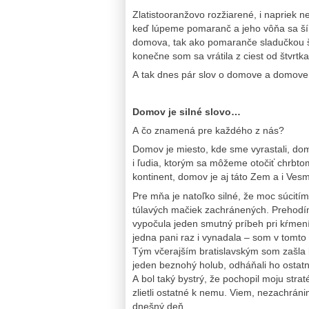
Zlatistooranžovo rozžiarené, i napriek 
keď lúpeme pomaranč a jeho vôňa sa šír
domova, tak ako pomaranče sladučkou š
konečne som sa vrátila z ciest od štvrtka
A tak dnes pár slov o domove a domove
Domov je silné slovo…
A čo znamená pre každého z nás?
Domov je miesto, kde sme vyrastali, domo
i ľudia, ktorým sa môžeme otočiť chrbto
kontinent, domov je aj táto Zem a i Ves
Pre mňa je natoľko silné, že moc súcit
túlavých mačiek zachránených. Prehodí
vypočula jeden smutný príbeh pri kŕmení
jedna pani raz i vynadala – som v tomt
Tým včerajším bratislavským som zašla 
jeden beznohý holub, odháňali ho ostatn
A bol taký bystrý, že pochopil moju strat
zlietli ostatné k nemu. Viem, nezachránim
dnešný deň.