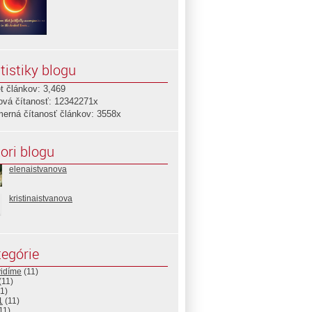
tistiky blogu
t článkov: 3,469
ová čítanosť: 12342271x
merná čítanosť článkov: 3558x
ori blogu
elenaistvanova
kristinaistvanova
egórie
vidíme
(11)
(11)
1)
1
(11)
11)