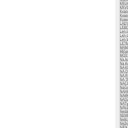
KRU
KRV
Kvap
Kvapk
Kvap
LAD
LEB
Len l
Len p
Len t
LET
MAMA
Mlča
MOS
Na k
Na K
NA K
NA O
NA 
NA T
NAC
Načo 
NAH
NAM
NAO
NAT
NAV
Nedá
NEM
Neti
Nežn
NIE