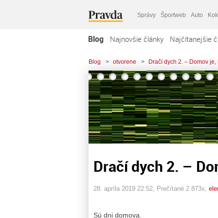
Správy
Športweb
Auto
Kok
Blog
Najnovšie články
Najčítanejšie č
Blog
>
otvorene
>
Dračí dych 2. – Domov je, k
Dračí dych 2. – Dom
28. apríla 2019 22:52
, Prečítané 2 873x,
ele
Sú dni domova.