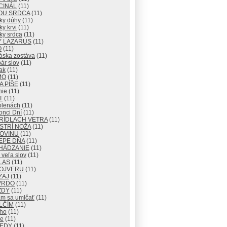
CINÁL
(11)
OU SRDCA
(11)
ky dúhy
(11)
y krvi
(11)
ky srdca
(11)
Y LAZARUS
(11)
O
(11)
áska zostáva
(11)
ár slov
(11)
ak
(11)
MO
(11)
 PÍŠE
(11)
nie
(11)
T
(11)
olenách
(11)
onci Dní
(11)
RÍDLACH VETRA
(11)
STRÍ NOŽA
(11)
ROVINU
(11)
EPE DŇA
(11)
HÁDZANIE
(11)
veľa slov
(11)
LAS
(11)
OJVERU
(11)
ZAJ
(11)
VRDO
(11)
ŽDY
(11)
m sa umlčať
(11)
LČÍM
(11)
cho
(11)
e
(11)
KEDY
(11)