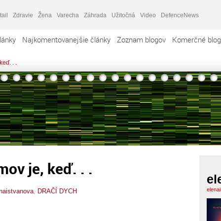
tail
Zdravie
Žena
Varecha
Záhrada
Užitočná
Video
DefenceNews
lánky
Najkomentovanejšie články
Zoznam blogov
Komerčné blog
eď. . .
ov je, keď. . .
el
elena
naistvanova
,
DRAČÍ DYCH