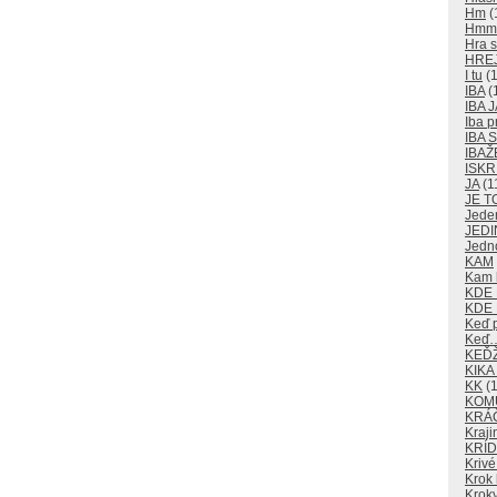
Hm
(
Hm
Hra s
HRE
I tu
(1
IBA
(
IBA J
Iba p
IBA
IBAŽ
ISKR
JA
(1
JE T
Jede
JEDI
Jedn
KAM
Kam k
KDE
KDE 
Keď 
Keď
KEĎ
KIKA
KK
(1
KOM
KRÁ
Kraji
KRÍD
Krivé
Krok 
Kroky