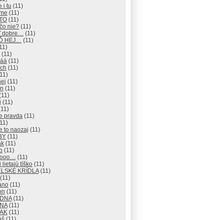
 i tu
(11)
eme
(11)
 TO
(11)
čo nie?
(11)
ď dobre…
(11)
EĎ HEJ…
(11)
11)
(11)
áá
(11)
ch
(11)
11)
hej
(11)
an
(11)
(11)
j
(11)
11)
e pravda
(11)
11)
e to naozaj
(11)
BY
(11)
ak
(11)
o
(11)
nooo…
(11)
 lietajú tíško
(11)
LSKÉ KRÍDLA
(11)
(11)
áno
(11)
on
(11)
ADNA
(11)
ANA
(11)
TAK
(11)
áš
(11)