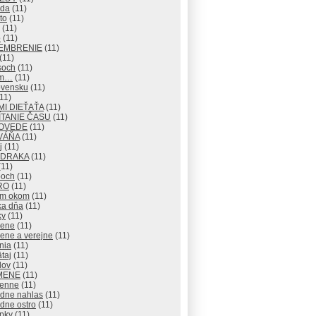
eda
(11)
to
(11)
(11)
o
(11)
EMBRENIE
(11)
(11)
soch
(11)
om…
(11)
ovensku
(11)
11)
I DIEŤAŤA
(11)
TANIE ČASU
(11)
OVEDE
(11)
VÁŇA
(11)
j
(11)
 DRAKA
(11)
11)
och
(11)
RO
(11)
ým okom
(11)
ka dňa
(11)
ky
(11)
rene
(11)
ene a verejne
(11)
nia
(11)
taj
(11)
lov
(11)
MENE
(11)
enne
(11)
adne nahlas
(11)
dne ostro
(11)
pky
(11)