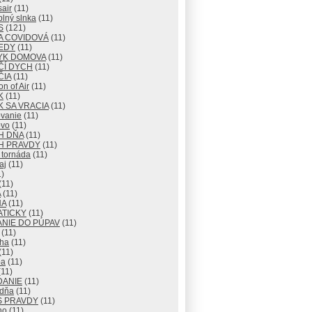
air
(11)
lný slnka
(11)
S
(121)
A COVIDOVÁ
(11)
EDY
(11)
YK DOMOVA
(11)
ČÍ DYCH
(11)
ČIA
(11)
n of Air
(11)
K
(11)
 SA VRACIA
(11)
vanie
(11)
vo
(11)
H DŇA
(11)
H PRAVDY
(11)
 tornáda
(11)
aj
(11)
)
(11)
A
(11)
NA
(11)
ATICKY
(11)
NIE DO PÚPAV
(11)
(11)
ha
(11)
(11)
ba
(11)
11)
DANIE
(11)
 dňa
(11)
S PRAVDY
(11)
no
(11)