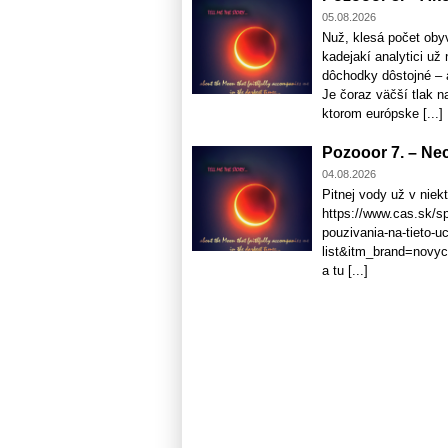
05.08.2026
Nuž, klesá počet oby
kadejakí analytici u
dôchodky dôstojné – 
Je čoraz väčší tlak na
ktorom európske [...]
Pozooor 7. – Nec
04.08.2026
Pitnej vody už v niek
https://www.cas.sk/spr
pouzivania-na-tieto-u
list&itm_brand=novyc
a tu [...]