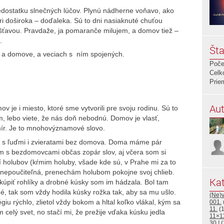
nedostatku slnečných lúčov. Plynú nádherne voňavo, ako
i doširoka – doďaleka. Sú to dni nasiaknuté chuťou
ťavou. Pravdaže, ja pomaranče milujem, a domov tiež –
.
Šta
 a domove, a veciach s ním spojených.
Poče
Celk
Prie
Aut
v je i miesto, ktoré sme vytvorili pre svoju rodinu. Sú to
m, lebo viete, že nás doň nebodnú. Domov je vlasť,
mír. Je to mnohovýznamové slovo.
ím s ľuďmi i zvieratami bez domova. Doma máme pár
m s bezdomovcami občas zopár slov, aj včera som si
 holubov (kŕmim holuby, všade kde sú, v Prahe mi za to
o nepoučiteľná, prenechám holubom pokojne svoj chlieb.
Kat
kúpiť rohlíky a drobné kúsky som im hádzala. Bol tam
é, tak som vždy hodila kúsky rožka tak, aby sa mu ušlo.
(Ne)
égiu rýchlo, zlietol vždy bokom a hltal koľko vlákal, kým sa
001.
11.
(1
 celý svet, no stačí mi, že prežije vďaka kúsku jedla
11×1
30.!
(