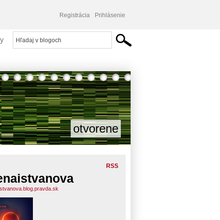
Registrácia
Prihlásenie
y
otvorene
RSS
enaistvanova
istvanova.blog.pravda.sk