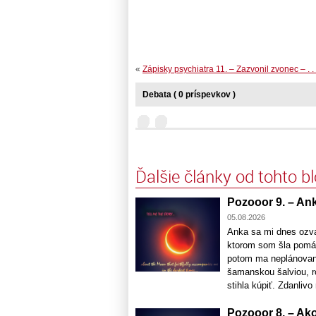
«
Zápisky psychiatra 11. – Zazvonil zvonec – . . 
Debata ( 0 príspevkov )
Ďalšie články od tohto b
Pozooor 9. – Anka
05.08.2026
Anka sa mi dnes ozva
ktorom som šla pomá
potom ma neplánovane 
šamanskou šalviou, ro
stihla kúpiť. Zdanlivo 
Pozooor 8. – Ako