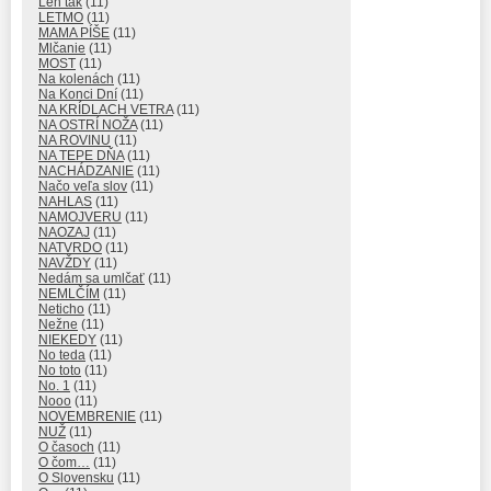
Len tak
(11)
LETMO
(11)
MAMA PÍŠE
(11)
Mlčanie
(11)
MOST
(11)
Na kolenách
(11)
Na Konci Dní
(11)
NA KRÍDLACH VETRA
(11)
NA OSTRÍ NOŽA
(11)
NA ROVINU
(11)
NA TEPE DŇA
(11)
NACHÁDZANIE
(11)
Načo veľa slov
(11)
NAHLAS
(11)
NAMOJVERU
(11)
NAOZAJ
(11)
NATVRDO
(11)
NAVŽDY
(11)
Nedám sa umlčať
(11)
NEMLČÍM
(11)
Neticho
(11)
Nežne
(11)
NIEKEDY
(11)
No teda
(11)
No toto
(11)
No. 1
(11)
Nooo
(11)
NOVEMBRENIE
(11)
NUŽ
(11)
O časoch
(11)
O čom…
(11)
O Slovensku
(11)