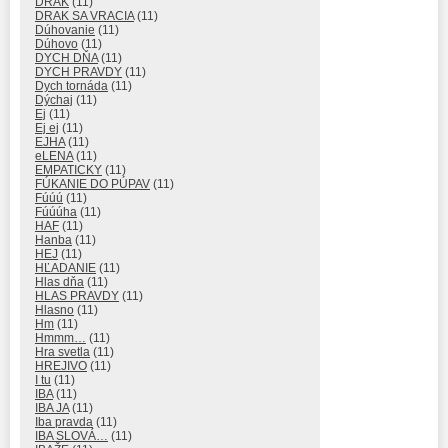
DRAK
(11)
DRAK SA VRACIA
(11)
Dúhovanie
(11)
Dúhovo
(11)
DYCH DŇA
(11)
DYCH PRAVDY
(11)
Dych tornáda
(11)
Dýchaj
(11)
Ej
(11)
Ej ej
(11)
EJHA
(11)
eLENA
(11)
EMPATICKY
(11)
FÚKANIE DO PÚPAV
(11)
Fúúú
(11)
Fúúúha
(11)
HAF
(11)
Hanba
(11)
HEJ
(11)
HĽADANIE
(11)
Hlas dňa
(11)
HLAS PRAVDY
(11)
Hlasno
(11)
Hm
(11)
Hmmm…
(11)
Hra svetla
(11)
HREJIVO
(11)
I tu
(11)
IBA
(11)
IBA JA
(11)
Iba pravda
(11)
IBA SLOVÁ…
(11)