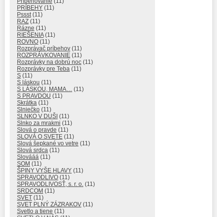
Príbehovanie
(11)
PRÍBEHY
(11)
Pssst
(11)
RAZ
(11)
Rázne
(11)
RIEŠENIA
(11)
ROVNO
(11)
Rozprávač príbehov
(11)
ROZPRÁVKOVANIE
(11)
Rozprávky na dobrú noc
(11)
Rozprávky pre Teba
(11)
S
(11)
S láskou
(11)
S LÁSKOU, MAMA…
(11)
S PRAVDOU
(11)
Skrátka
(11)
Slniečko
(11)
SLNKO V DUŠI
(11)
Slnko za mrakmi
(11)
Slová o pravde
(11)
SLOVÁ O SVETE
(11)
Slová šepkané vo vetre
(11)
Slová srdca
(11)
Slovááá
(11)
SOM
(11)
ŠPINY VYŠE HLAVY
(11)
SPRAVODLIVO
(11)
SPRAVODLIVOSŤ, s. r. o.
(11)
SRDCOM
(11)
SVET
(11)
SVET PLNÝ ZÁZRAKOV
(11)
Svetlo a tiene
(11)