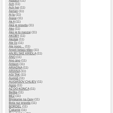
Aaaach
(11)
Ach
(11)
Ach hej
(11)
Aerian
(11)
Aj tu
(11)
Ajajaj
(11)
Ak A
(11)
Aká je pravda
(11)
Ako
(11)
Ako je to naozaj
(11)
AKOBY
(11)
Akotak
(11)
Ale čo
(11)
Ale nooo…
(11)
Anjeli lietajú tíško
(11)
ANJELSKÉ KRÍDLA
(11)
ÁNO
(11)
Ano áno
(11)
Antaon
(11)
ARIADNA
(11)
ARIANA
(11)
ASI TAK
(11)
Augiáš
(11)
AUGIÁŠOV CHLIEV
(11)
Aúúú
(11)
AŽ DO KONCA
(11)
Beštia
(11)
BEZ
(11)
Blýskanie na časy
(11)
Bola raz pravda
(11)
BORDEL
(11)
Čakanie
(11)