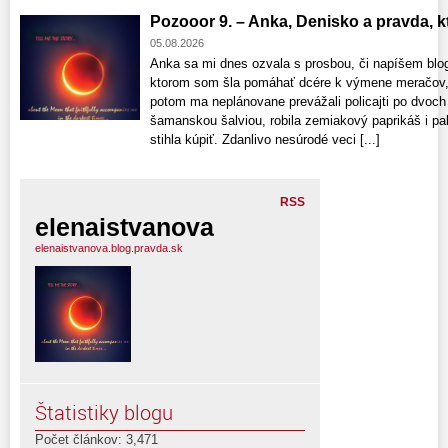
Pozooor 9. – Anka, Denisko a pravda, ktor
05.08.2026
Anka sa mi dnes ozvala s prosbou, či napíšem blo
ktorom som šla pomáhať dcére k výmene meračov, 
potom ma neplánovane prevážali policajti po dvoch
šamanskou šalviou, robila zemiakový paprikáš i pala
stihla kúpiť. Zdanlivo nesúrodé veci [...]
RSS
elenaistvanova
elenaistvanova.blog.pravda.sk
Štatistiky blogu
Počet článkov: 3,471