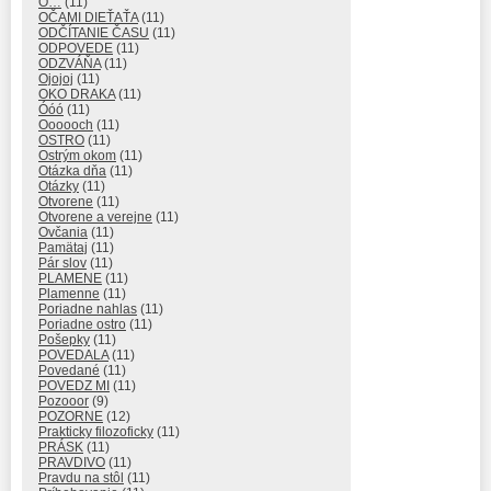
O…
(11)
OČAMI DIEŤAŤA
(11)
ODČÍTANIE ČASU
(11)
ODPOVEDE
(11)
ODZVÁŇA
(11)
Ojojoj
(11)
OKO DRAKA
(11)
Óóó
(11)
Oooooch
(11)
OSTRO
(11)
Ostrým okom
(11)
Otázka dňa
(11)
Otázky
(11)
Otvorene
(11)
Otvorene a verejne
(11)
Ovčania
(11)
Pamätaj
(11)
Pár slov
(11)
PLAMENE
(11)
Plamenne
(11)
Poriadne nahlas
(11)
Poriadne ostro
(11)
Pošepky
(11)
POVEDALA
(11)
Povedané
(11)
POVEDZ MI
(11)
Pozooor
(9)
POZORNE
(12)
Prakticky filozoficky
(11)
PRÁSK
(11)
PRAVDIVO
(11)
Pravdu na stôl
(11)