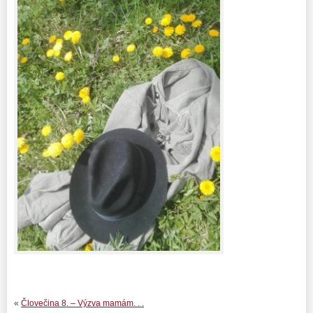
«
Človečina 8. – Výzva mamám. . .