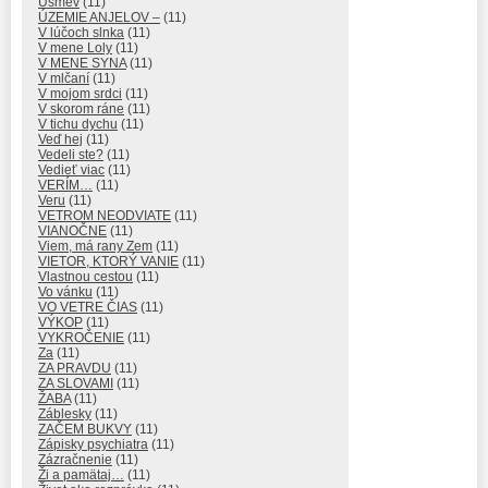
Úsmev
(11)
ÚZEMIE ANJELOV –
(11)
V lúčoch slnka
(11)
V mene Loly
(11)
V MENE SYNA
(11)
V mlčaní
(11)
V mojom srdci
(11)
V skorom ráne
(11)
V tichu dychu
(11)
Veď hej
(11)
Vedeli ste?
(11)
Vedieť viac
(11)
VERÍM…
(11)
Veru
(11)
VETROM NEODVIATE
(11)
VIANOČNE
(11)
Viem, má rany Zem
(11)
VIETOR, KTORÝ VANIE
(11)
Vlastnou cestou
(11)
Vo vánku
(11)
VO VETRE ČIAS
(11)
VÝKOP
(11)
VYKROČENIE
(11)
Za
(11)
ZA PRAVDU
(11)
ZA SLOVAMI
(11)
ŽABA
(11)
Záblesky
(11)
ZAČEM BUKVY
(11)
Zápisky psychiatra
(11)
Zázračnenie
(11)
Ži a pamätaj…
(11)