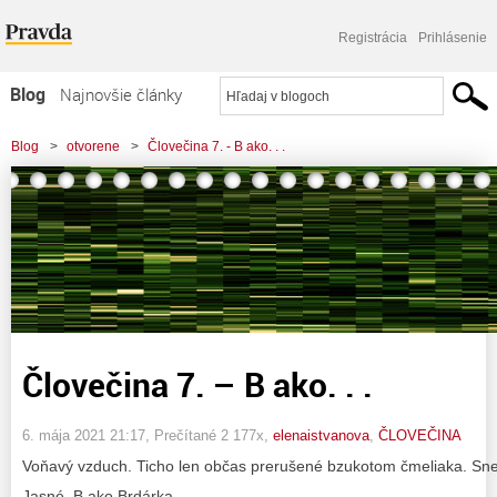
Registrácia
Prihlásenie
Blog
Najnovšie články
Najčítanejšie články
Blog
>
otvorene
>
Človečina 7. - B ako. . .
Najkomentovanejšie články
Zoznam blogov
Komerčné blogy
Človečina 7. – B ako. . .
6. mája 2021 21:17
, Prečítané 2 177x,
elenaistvanova
,
ČLOVEČINA
Voňavý vzduch. Ticho len občas prerušené bzukotom čmeliaka. Sneh
Jasné, B ako Brdárka.